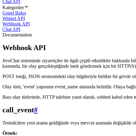
Chat API
Kategoriler
Genel Bakış
Widget API
Webhook API
Chat API
Documentation
Webhook API
JivoChat sisteminde ziyaretçiler ile ilgili çeşitli etkinlikler hakkında
kısmında, bir olay gerçekleştiğinde istek göndermek için bir HTTP(S) 
POST isteği, JSON nesnesindeki olay bilgileriyle birlikte bir gövde ol
Olay türü, 'event' yapısının event_name alanında belirtilir. Olaya bağlı o
Bazı olay türlerinde, HTTP talebine yanıt olarak, sohbeti kabul eden t
call_event
#
Temsilcilere yeni arama geldiğinde veya mevcut aramada değişiklik o
Örnek: