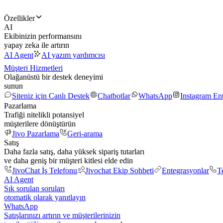
Özellikler
AI
Ekibinizin performansını
yapay zeka ile artırın
AI Agent
AI yazım yardımcısı
Müşteri Hizmetleri
Olağanüstü bir destek deneyimi
sunun
Siteniz için Canlı Destek
Chatbotlar
WhatsApp
Instagram En
Pazarlama
Trafiği nitelikli potansiyel
müşterilere dönüştürün
Jivo Pazarlama
Geri-arama
Satış
Daha fazla satış, daha yüksek sipariş tutarları
ve daha geniş bir müşteri kitlesi elde edin
JivoChat İş Telefonu
Jivochat Ekip Sohbeti
Entegrasyonlar
T
AI Agent
Sık sorulan soruları
otomatik olarak yanıtlayın
WhatsApp
Satışlarınızı artırın ve müşterilerinizin