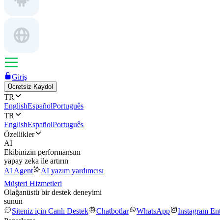
Giriş
Ücretsiz Kaydol
TR
English
Español
Português
TR
English
Español
Português
Özellikler
AI
Ekibinizin performansını
yapay zeka ile artırın
AI Agent
AI yazım yardımcısı
Müşteri Hizmetleri
Olağanüstü bir destek deneyimi
sunun
Siteniz için Canlı Destek
Chatbotlar
WhatsApp
Instagram En