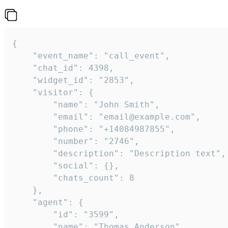
{

    "event_name": "call_event",

    "chat_id": 4398,

    "widget_id": "2853",

    "visitor": {

        "name": "John Smith",

        "email": "email@example.com",

        "phone": "+14084987855",

        "number": "2746",

        "description": "Description text",

        "social": {},

        "chats_count": 8

    },

    "agent": {

        "id": "3599",

        "name": "Thomas Anderson",
