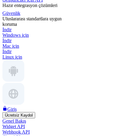
Hazır entegrasyon çözümleri
Güvenlik
Uluslararası standartlara uygun
koruma
İndir
Windows için
İndir
Mac için
İndir
Linux için
Giriş
Ücretsiz Kaydol
Genel Bakış
Widget API
Webhook API