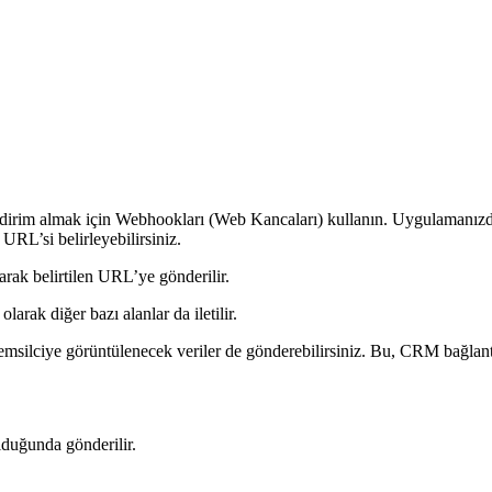
 bildirim almak için Webhookları (Web Kancaları) kullanın. Uygulamanızda,
URL’si belirleyebilirsiniz.
arak belirtilen URL’ye gönderilir.
larak diğer bazı alanlar da iletilir.
emsilciye görüntülenecek veriler de gönderebilirsiniz. Bu, CRM bağlantı
lduğunda gönderilir.