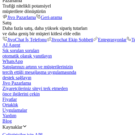
Pazarlama
Trafiği nitelikli potansiyel
müşterilere dönüştürün
Jivo Pazarlama
Geri-arama
Satış
Daha fazla satış, daha yüksek sipariş tutarları
ve daha geniş bir müşteri kitlesi elde edin
JivoChat İş Telefonu
Jivochat Ekip Sohbeti
Entegrasyonlar
T
AI Agent
Sık sorulan soruları
otomatik olarak yanıtlayın
WhatsApp
Satışlarınızı artırın ve müşterilerinizin
tercih ettiği mesajlaşma uygulamasında
destek sağlayın
Jivo Pazarlama
Ziyaretçileriniz siteyi terk etmeden
önce ilgilerini çekin
Fiyatlar
Ortaklık
Uygulamalar
Yardım
Blog
Kaynaklar
Geliştiriciler için API