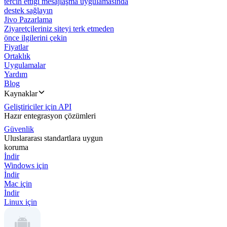
tercih ettiği mesajlaşma uygulamasında
destek sağlayın
Jivo Pazarlama
Ziyaretçileriniz siteyi terk etmeden
önce ilgilerini çekin
Fiyatlar
Ortaklık
Uygulamalar
Yardım
Blog
Kaynaklar
Geliştiriciler için API
Hazır entegrasyon çözümleri
Güvenlik
Uluslararası standartlara uygun
koruma
İndir
Windows için
İndir
Mac için
İndir
Linux için