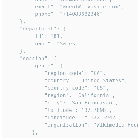
        "email": "agent@jivosite.com",

        "phone": "+14083682346"

    },

    "department": {

        "id": 181,

        "name": "Sales"

    },

    "session": {

        "geoip": {

            "region_code": "CA",

            "country": "United States",

            "country_code": "US",

            "region": "California",

            "city": "San Francisco",

            "latitude": "37.7898",

            "longitude": "-122.3942",

            "organization": "Wikimedia Foun
        },
