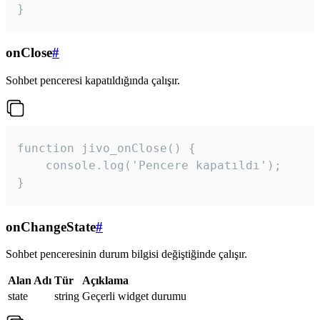
}
onClose
#
Sohbet penceresi kapatıldığında çalışır.
function jivo_onClose() {

    console.log('Pencere kapatıldı');

}
onChangeState
#
Sohbet penceresinin durum bilgisi değiştiğinde çalışır.
Alan Adı
Tür
Açıklama
state
string
Geçerli widget durumu