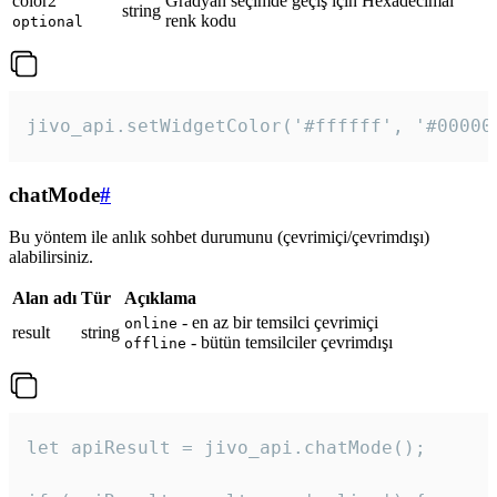
color2
Gradyan seçimde geçiş için Hexadecimal
string
renk kodu
optional
jivo_api.setWidgetColor('#ffffff', '#00000
chatMode
#
Bu yöntem ile anlık sohbet durumunu (çevrimiçi/çevrimdışı)
alabilirsiniz.
Alan adı
Tür
Açıklama
- en az bir temsilci çevrimiçi
online
result
string
- bütün temsilciler çevrimdışı
offline
let apiResult = jivo_api.chatMode();
