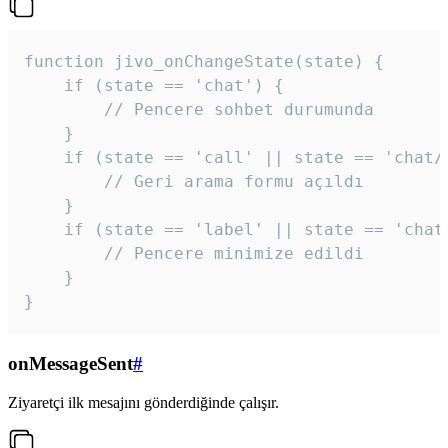
function jivo_onChangeState(state) {

    if (state == 'chat') {

        // Pencere sohbet durumunda

    }

    if (state == 'call' || state == 'chat/c
        // Geri arama formu açıldı

    }

    if (state == 'label' || state == 'chat/
        // Pencere minimize edildi

    }

}
onMessageSent
#
Ziyaretçi ilk mesajını gönderdiğinde çalışır.