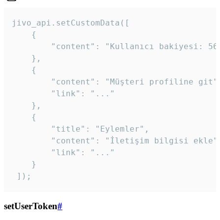
jivo_api.setCustomData([

    {

        "content": "Kullanıcı bakiyesi: 56T
    },

    {

        "content": "Müşteri profiline git",
        "link": "..."

    },

    {

        "title": "Eylemler",

        "content": "İletişim bilgisi ekle",
        "link": "..."

    }

 ]); 
setUserToken
#