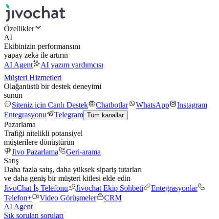
Özellikler
AI
Ekibinizin performansını
yapay zeka ile artırın
AI Agent
AI yazım yardımcısı
Müşteri Hizmetleri
Olağanüstü bir destek deneyimi
sunun
Siteniz için Canlı Destek
Chatbotlar
WhatsApp
Instagram
Entegrasyonu
Telegram
Tüm kanallar
Pazarlama
Trafiği nitelikli potansiyel
müşterilere dönüştürün
Jivo Pazarlama
Geri-arama
Satış
Daha fazla satış, daha yüksek sipariş tutarları
ve daha geniş bir müşteri kitlesi elde edin
JivoChat İş Telefonu
Jivochat Ekip Sohbeti
Entegrasyonlar
Telefon+
Video Görüşmeler
CRM
AI Agent
Sık sorulan soruları