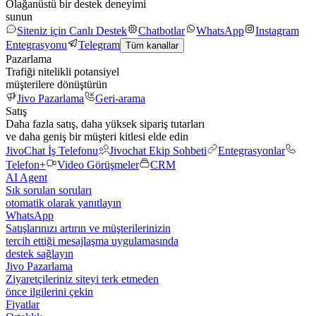
Olağanüstü bir destek deneyimi
sunun
Siteniz için Canlı Destek
Chatbotlar
WhatsApp
Instagram
Entegrasyonu
Telegram
Tüm kanallar
Pazarlama
Trafiği nitelikli potansiyel
müşterilere dönüştürün
Jivo Pazarlama
Geri-arama
Satış
Daha fazla satış, daha yüksek sipariş tutarları
ve daha geniş bir müşteri kitlesi elde edin
JivoChat İş Telefonu
Jivochat Ekip Sohbeti
Entegrasyonlar
Telefon+
Video Görüşmeler
CRM
AI Agent
Sık sorulan soruları
otomatik olarak yanıtlayın
WhatsApp
Satışlarınızı artırın ve müşterilerinizin
tercih ettiği mesajlaşma uygulamasında
destek sağlayın
Jivo Pazarlama
Ziyaretçileriniz siteyi terk etmeden
önce ilgilerini çekin
Fiyatlar