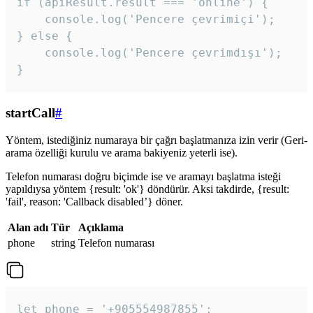
if (apiResult.result === 'online') {

    console.log('Pencere çevrimiçi');

} else {

    console.log('Pencere çevrimdışı');

}
startCall
#
Yöntem, istediğiniz numaraya bir çağrı başlatmanıza izin verir (Geri-
arama özelliği kurulu ve arama bakiyeniz yeterli ise).
Telefon numarası doğru biçimde ise ve aramayı başlatma isteği
yapıldıysa yöntem {result: 'ok'} döndürür. Aksi takdirde, {result:
'fail', reason: 'Callback disabled’} döner.
Alan adı
Tür
Açıklama
phone
string
Telefon numarası
let phone = '+905554987855';
