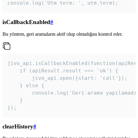
console.log('Utm term: ', utm.term);
isCallbackEnabled
#
Bu yöntem, geri aramaların aktif olup olmadığını kontrol eder.
jivo_api.isCallbackEnabled(function(apiResu
    if (apiResult.result === 'ok') {

        jivo_api.open({start: 'call'});

    } else {

        console.log('Geri-arama yapılamadı
    }

}); 
clearHistory
#