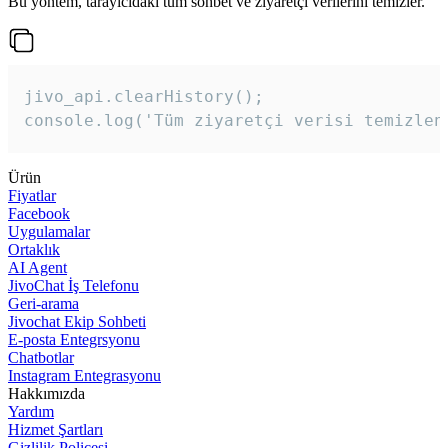
Bu yöntem, tarayıcıdaki tüm sohbet ve ziyaretçi verilerini temizler.
jivo_api.clearHistory();

console.log('Tüm ziyaretçi verisi temizlen
Ürün
Fiyatlar
Facebook
Uygulamalar
Ortaklık
AI Agent
JivoChat İş Telefonu
Geri-arama
Jivochat Ekip Sohbeti
E-posta Entegrsyonu
Chatbotlar
Instagram Entegrasyonu
Hakkımızda
Yardım
Hizmet Şartları
Gizlilik Poliçesi