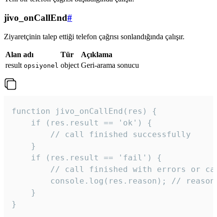
jivo_onCallEnd
#
Ziyaretçinin talep ettiği telefon çağrısı sonlandığında çalışır.
Alan adı
Tür
Açıklama
result
object
Geri-arama sonucu
opsiyonel
function jivo_onCallEnd(res) {

    if (res.result == 'ok') {

        // call finished successfully

    }

    if (res.result == 'fail') {

        // call finished with errors or can
        console.log(res.reason); // reason 
    }

} 