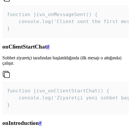
function jivo_onMessageSent() {

    console.log('Client sent the first mess
}
onClientStartChat
#
Sohbet ziyaretçi tarafından başlatıldığında (ilk mesajı o attığında)
çalışır.
function jivo_onClientStartChat() {

    console.log('Ziyaretçi yeni sohbet başl
}
onIntroduction
#