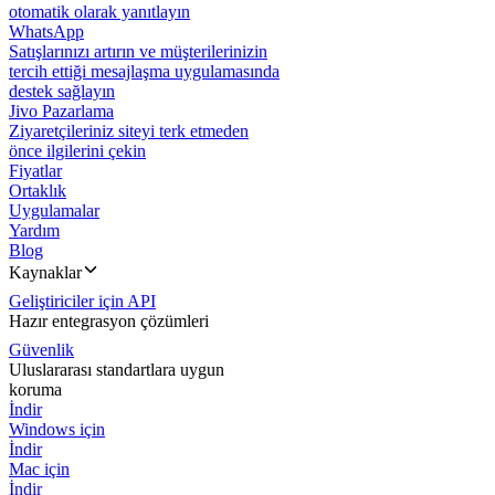
otomatik olarak yanıtlayın
WhatsApp
Satışlarınızı artırın ve müşterilerinizin
tercih ettiği mesajlaşma uygulamasında
destek sağlayın
Jivo Pazarlama
Ziyaretçileriniz siteyi terk etmeden
önce ilgilerini çekin
Fiyatlar
Ortaklık
Uygulamalar
Yardım
Blog
Kaynaklar
Geliştiriciler için API
Hazır entegrasyon çözümleri
Güvenlik
Uluslararası standartlara uygun
koruma
İndir
Windows için
İndir
Mac için
İndir