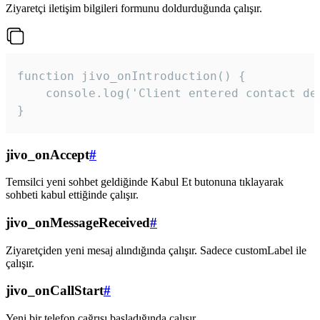
Ziyaretçi iletişim bilgileri formunu doldurduğunda çalışır.
function jivo_onIntroduction() {

    console.log('Client entered contact det
}
jivo_onAccept
#
Temsilci yeni sohbet geldiğinde Kabul Et butonuna tıklayarak
sohbeti kabul ettiğinde çalışır.
jivo_onMessageReceived
#
Ziyaretçiden yeni mesaj alındığında çalışır. Sadece customLabel ile
çalışır.
jivo_onCallStart
#
Yeni bir telefon çağrısı başladığında çalışır.