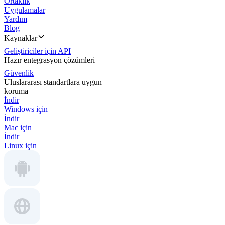
Ortaklık
Uygulamalar
Yardım
Blog
Kaynaklar
Geliştiriciler için API
Hazır entegrasyon çözümleri
Güvenlik
Uluslararası standartlara uygun
koruma
İndir
Windows için
İndir
Mac için
İndir
Linux için