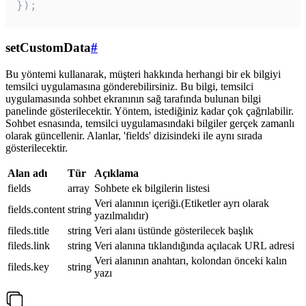
});
setCustomData
#
Bu yöntemi kullanarak, müşteri hakkında herhangi bir ek bilgiyi
temsilci uygulamasına gönderebilirsiniz. Bu bilgi, temsilci
uygulamasında sohbet ekranının sağ tarafında bulunan bilgi
panelinde gösterilecektir. Yöntem, istediğiniz kadar çok çağrılabilir.
Sohbet esnasında, temsilci uygulamasındaki bilgiler gerçek zamanlı
olarak güncellenir. Alanlar, 'fields' dizisindeki ile aynı sırada
gösterilecektir.
Alan adı
Tür
Açıklama
fields
array
Sohbete ek bilgilerin listesi
Veri alanının içeriği.(Etiketler ayrı olarak
fields.content
string
yazılmalıdır)
fileds.title
string
Veri alanı üstünde gösterilecek başlık
fileds.link
string
Veri alanına tıklandığında açılacak URL adresi
Veri alanının anahtarı, kolondan önceki kalın
fileds.key
string
yazı