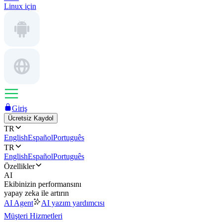
Linux için
Giriş
Ücretsiz Kaydol
TR
English
Español
Português
TR
English
Español
Português
Özellikler
AI
Ekibinizin performansını
yapay zeka ile artırın
AI Agent
AI yazım yardımcısı
Müşteri Hizmetleri