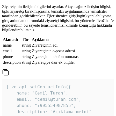
Ziyaretçinin iletişim bilgilerini ayarlar. Atayacağınız iletişim bilgisi,
tıpkı ziyaretçi bırakmışçasına, temsilci uygulamasında temsilciler
tarafından görülebilecektir. Eğer sitenize giriş(login) yapılabiliyorsa,
giriş ardından oturumdaki ziyaretçi bilgisini, bu yöntemle JivoChat’e
gönderebilir, bu sayede temsilcilerinizi kiminle konuştuğu hakkında
bilgilendirebilirsiniz.
Alan adı
Tür
Açıklama
name
string
Ziyaretçinin adı
email
string
Ziyaretçinin e-posta adresi
phone
string
Ziyaretçinin telefon numarası
description
string
Ziyaretçiye dair ek bilgiler
jivo_api.setContactInfo({

    name: "Cemil Turan",

    email: "cemil@turan.com",

    phone: "+905554987855",

    description: "Açıklama metni"
