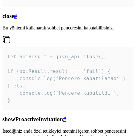
close
#
Bu yöntemi kullanarak sohbet penceresini kapatabilirsiniz.
let apiResult = jivo_api.close();

if (apiResult.result === 'fail') {

    console.log('Pencere kapatılamadı');

} else {

    console.log('Pencere kapatıldı');

}
showProactiveInvitation
#
İstediğiniz anda özel tetikleyici metnini içeren sohbet penceresini