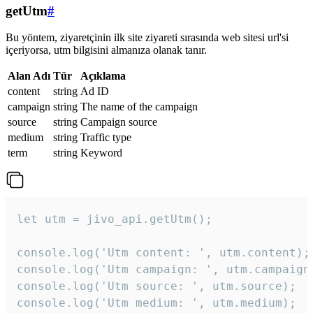
getUtm
#
Bu yöntem, ziyaretçinin ilk site ziyareti sırasında web sitesi url'si
içeriyorsa, utm bilgisini almanıza olanak tanır.
Alan Adı
Tür
Açıklama
content
string
Ad ID
campaign
string
The name of the campaign
source
string
Campaign source
medium
string
Traffic type
term
string
Keyword
let utm = jivo_api.getUtm();

console.log('Utm content: ', utm.content);

console.log('Utm campaign: ', utm.campaign)
console.log('Utm source: ', utm.source);

console.log('Utm medium: ', utm.medium);
