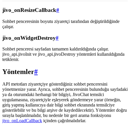
jivo_onResizeCallback
#
Sohbet penceresinin boyutu ziyaretçi tarafından değiştirildiğinde
çalışır.
jivo_onWidgetDestroy
#
Sohbet penceresi sayfadan tamamen kaldırıldığında çalışır.
jivo_api.jivoInit ve jivo_api.jivoDestroy yöntemleri kullanıldığında
tetiklenir.
Yöntemler
#
API metotları ziyaretçiye gösterdiğiniz sohbet penceresini
yönetmenize yarar. Ayrıca, sohbet penceresinin bulunduğu sayfadaki
ya da oturumdaki herhangi bir bilgiyi, JivoChat temsilci
uygulamasına, ziyaretçiyle eşleyerek göndermeye yarar (örneğin,
giriş yapmış kullanıcıya dair bilgi sohbet ekranında temsilciye
gösterilebilir ve bu bilgi arşive de kaydedilecektir). Yöntemler doğru
sırayla başlatılmalıdır, bu nedenle bir geri arama fonksiyonu
jivo_onLoadCallback
içinden çağrılmalıdırlar.