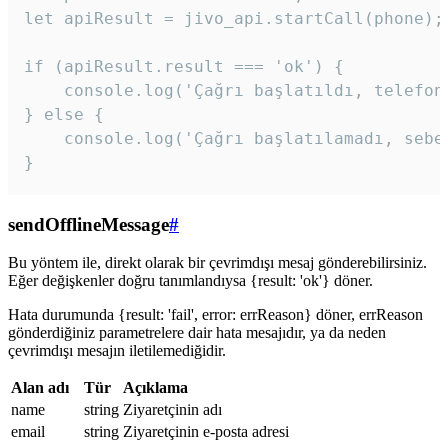
let apiResult = jivo_api.startCall(phone);

if (apiResult.result === 'ok') {

    console.log('Çağrı başlatıldı, telefon 
} else {

    console.log('Çağrı başlatılamadı, sebeb
}
sendOfflineMessage
#
Bu yöntem ile, direkt olarak bir çevrimdışı mesaj gönderebilirsiniz.
Eğer değişkenler doğru tanımlandıysa {result: 'ok'} döner.
Hata durumunda {result: 'fail', error: errReason} döner, errReason
gönderdiğiniz parametrelere dair hata mesajıdır, ya da neden
çevrimdışı mesajın iletilemediğidir.
Alan adı
Tür
Açıklama
name
string
Ziyaretçinin adı
email
string
Ziyaretçinin e-posta adresi