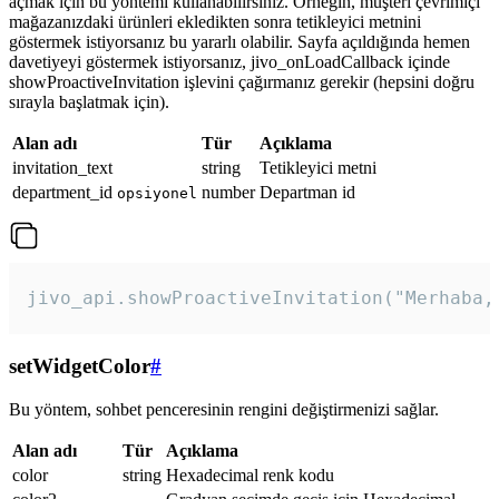
açmak için bu yöntemi kullanabilirsiniz. Örneğin, müşteri çevrimiçi
mağazanızdaki ürünleri ekledikten sonra tetikleyici metnini
göstermek istiyorsanız bu yararlı olabilir. Sayfa açıldığında hemen
davetiyeyi göstermek istiyorsanız, jivo_onLoadCallback içinde
showProactiveInvitation işlevini çağırmanız gerekir (hepsini doğru
sırayla başlatmak için).
Alan adı
Tür
Açıklama
invitation_text
string
Tetikleyici metni
department_id
number
Departman id
opsiyonel
jivo_api.showProactiveInvitation("Merhaba,
setWidgetColor
#
Bu yöntem, sohbet penceresinin rengini değiştirmenizi sağlar.
Alan adı
Tür
Açıklama
color
string
Hexadecimal renk kodu