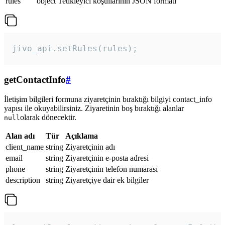
rules
object
Tetikleyici koşullarının JSON formatı
jivo_api.setRules(rules); 
getContactInfo
#
İletişim bilgileri formuna ziyaretçinin bıraktığı bilgiyi contact_info
yapısı ile okuyabilirsiniz. Ziyaretinin boş bıraktığı alanlar
olarak dönecektir.
null
Alan adı
Tür
Açıklama
client_name
string
Ziyaretçinin adı
email
string
Ziyaretçinin e-posta adresi
phone
string
Ziyaretçinin telefon numarası
description
string
Ziyaretçiye dair ek bilgiler