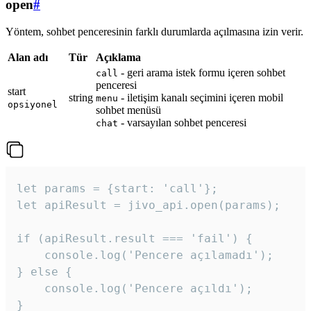
open
#
Yöntem, sohbet penceresinin farklı durumlarda açılmasına izin verir.
Alan adı
Tür
Açıklama
- geri arama istek formu içeren sohbet
call
penceresi
start
string
- iletişim kanalı seçimini içeren mobil
menu
opsiyonel
sohbet menüsü
- varsayılan sohbet penceresi
chat
let params = {start: 'call'};

let apiResult = jivo_api.open(params);

if (apiResult.result === 'fail') {

    console.log('Pencere açılamadı');

} else {

    console.log('Pencere açıldı');

}