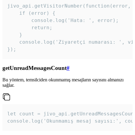
jivo_api.getVisitorNumber(function(error, v
    if (error) {

        console.log('Hata: ', error);

        return;

    }  

    console.log('Ziyaretçi numarası: ', vis
});
getUnreadMessagesCount
#
Bu yöntem, temsilciden okunmamış mesajların sayısını almanızı
sağlar.
let count = jivo_api.getUnreadMessagesCount
console.log('Okunmamış mesaj sayısı:', cou