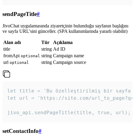
sendPageTitle
#
JivoChat uygulamasında ziyaretçinin bulunduğu sayfanın başlığını
ve sayfa URL'sini günceller. (SPA kullanımlarında yararlı olabilir)
Alan adı
Tür
Açıklama
title
string
Ad ID
fromApi
string
Campaign name
optional
url
string
Campaign source
optional
let title = 'Bu özelleştirilmiş bir sayfa b
let url = 'https://site.com/url_to_page?q=p
jivo_api.sendPageTitle(title, true, url);
setContactInfo
#