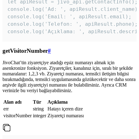
let apiResult = jivo_api.getContactInfo();

console.log('Ad: ', apiResult.client_name);
console.log('Email: ', apiResult.email);

console.log('Telefon: ', apiResult.phone);

console.log('Açıklama: ', apiResult.descri
getVisitorNumber
#
JivoChat’tin ziyaretçiye atadığı eşsiz numarayı almak için
asenkronize fonksiyon. Ziyaretçiler, kanalınız için, sıralı bir şekilde
numaralanır: 1,2,3 vb. Ziyaretçi numarası, temsilci iletişim bilgisi
bırakmadığında, temsilci uygulamasında gözükecektir ve daha sonra
arşivde ilgili ziyaretçiyi numarası ile bulabilirsiniz. Ayrıca CRM
verinizle bu veriyi bağlayabilirsiniz.
Alan adı
Tür
Açıklama
err
string
Hatayı içeren dize
visitorNumber
integer
Ziyaretçi numarası