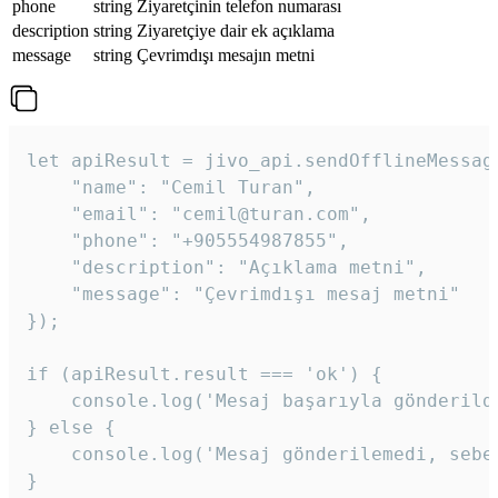
phone
string
Ziyaretçinin telefon numarası
description
string
Ziyaretçiye dair ek açıklama
message
string
Çevrimdışı mesajın metni
let apiResult = jivo_api.sendOfflineMessage
    "name": "Cemil Turan",

    "email": "cemil@turan.com",

    "phone": "+905554987855",

    "description": "Açıklama metni",

    "message": "Çevrimdışı mesaj metni"

});

if (apiResult.result === 'ok') {

    console.log('Mesaj başarıyla gönderildi
} else {

    console.log('Mesaj gönderilemedi, sebeb
}