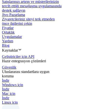
Satışlarınızı artırın ve müşterilerinizin
tercih ettiği mesajlaşma uygulamasında
destek sağlayın
Jivo Pazarlama
Ziyaretçileriniz siteyi terk etmeden
önce ilgilerini çekin
Fiyatlar
Ortaklık
Uygulamalar
Yardım
Blog
Kaynaklar
Geliştiriciler için API
Hazır entegrasyon çözümleri
Güvenlik
Uluslararası standartlara uygun
koruma
İndir
Windows için
İndir
Mac için
İndir
Linux için