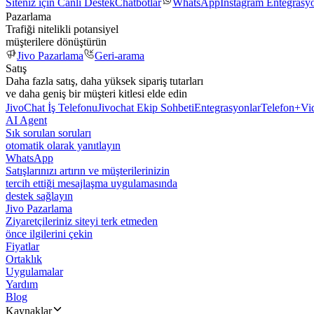
Siteniz için Canlı Destek
Chatbotlar
WhatsApp
Instagram Entegrasy
Pazarlama
Trafiği nitelikli potansiyel
müşterilere dönüştürün
Jivo Pazarlama
Geri-arama
Satış
Daha fazla satış, daha yüksek sipariş tutarları
ve daha geniş bir müşteri kitlesi elde edin
JivoChat İş Telefonu
Jivochat Ekip Sohbeti
Entegrasyonlar
Telefon+
Vi
AI Agent
Sık sorulan soruları
otomatik olarak yanıtlayın
WhatsApp
Satışlarınızı artırın ve müşterilerinizin
tercih ettiği mesajlaşma uygulamasında
destek sağlayın
Jivo Pazarlama
Ziyaretçileriniz siteyi terk etmeden
önce ilgilerini çekin
Fiyatlar
Ortaklık
Uygulamalar
Yardım
Blog
Kaynaklar