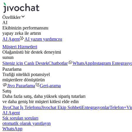
Özellikler
AI
Ekibinizin performansını
yapay zeka ile artırın
AI Agent
AI yazım yardımcısı
Müşteri Hizmetleri
Olağanüstü bir destek deneyimi
sunun
Siteniz için Canlı Destek
Chatbotlar
WhatsApp
Instagram Entegrasy
Pazarlama
Trafiği nitelikli potansiyel
müşterilere dönüştürün
Jivo Pazarlama
Geri-arama
Satış
Daha fazla satış, daha yüksek sipariş tutarları
ve daha geniş bir müşteri kitlesi elde edin
JivoChat İş Telefonu
Jivochat Ekip Sohbeti
Entegrasyonlar
Telefon+
Vi
AI Agent
Sık sorulan soruları
otomatik olarak yanıtlayın
WhatsApp