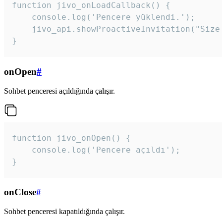
function jivo_onLoadCallback() {

    console.log('Pencere yüklendi.');

    jivo_api.showProactiveInvitation("Size
}
onOpen
#
Sohbet penceresi açıldığında çalışır.
function jivo_onOpen() {

    console.log('Pencere açıldı');

}
onClose
#
Sohbet penceresi kapatıldığında çalışır.