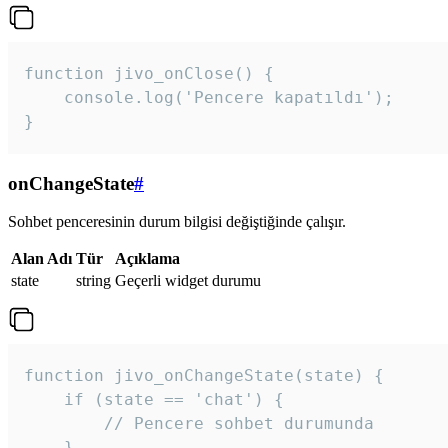
function jivo_onClose() {

    console.log('Pencere kapatıldı');

}
onChangeState
#
Sohbet penceresinin durum bilgisi değiştiğinde çalışır.
Alan Adı
Tür
Açıklama
state
string
Geçerli widget durumu
function jivo_onChangeState(state) {

    if (state == 'chat') {

        // Pencere sohbet durumunda

    }
