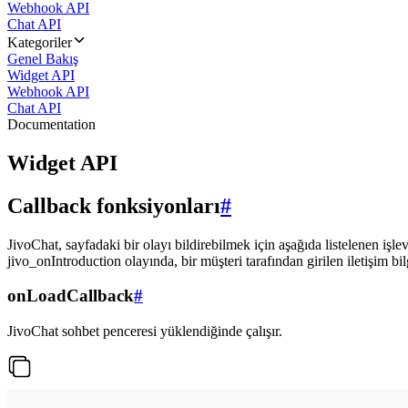
Webhook API
Chat API
Kategoriler
Genel Bakış
Widget API
Webhook API
Chat API
Documentation
Widget API
Callback fonksiyonları
#
JivoChat, sayfadaki bir olayı bildirebilmek için aşağıda listelenen işlev
jivo_onIntroduction olayında, bir müşteri tarafından girilen iletişim bilgi
onLoadCallback
#
JivoChat sohbet penceresi yüklendiğinde çalışır.