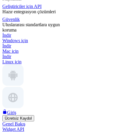
Geliştiriciler için API
Hazır entegrasyon çözümleri
Güvenlik
Uluslararası standartlara uygun
koruma
İndir
Windows için
İndir
Mac için
İndir
Linux için
Giriş
Ücretsiz Kaydol
Genel Bakış
Widget API