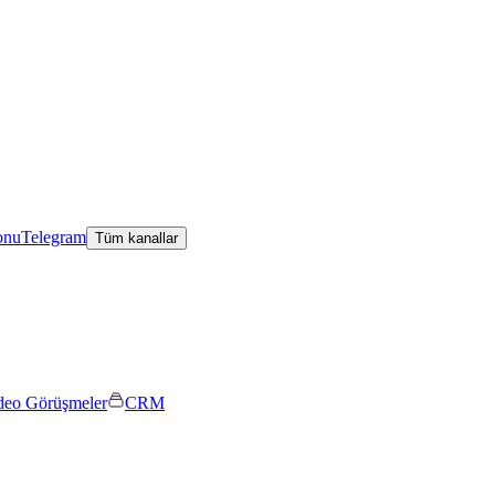
onu
Telegram
Tüm kanallar
deo Görüşmeler
CRM