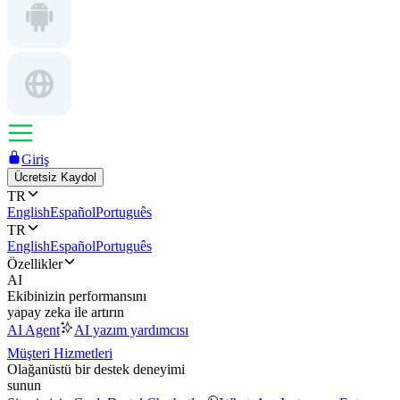
Giriş
Ücretsiz Kaydol
TR
English
Español
Português
TR
English
Español
Português
Özellikler
AI
Ekibinizin performansını
yapay zeka ile artırın
AI Agent
AI yazım yardımcısı
Müşteri Hizmetleri
Olağanüstü bir destek deneyimi
sunun