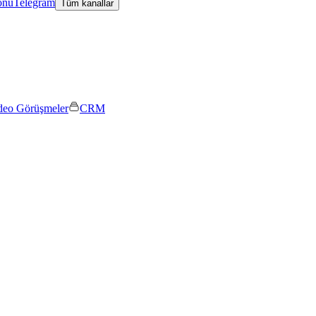
onu
Telegram
Tüm kanallar
deo Görüşmeler
CRM