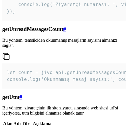
    console.log('Ziyaretçi numarası: ', vis
});
getUnreadMessagesCount
#
Bu yöntem, temsilciden okunmamış mesajların sayısını almanızı
sağlar.
let count = jivo_api.getUnreadMessagesCount
console.log('Okunmamış mesaj sayısı:', cou
getUtm
#
Bu yöntem, ziyaretçinin ilk site ziyareti sırasında web sitesi url'si
içeriyorsa, utm bilgisini almanıza olanak tanır.
Alan Adı
Tür
Açıklama