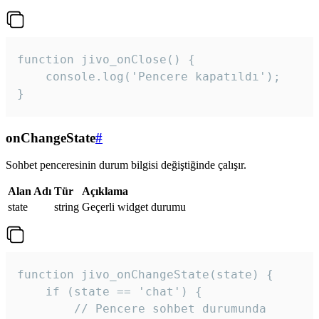
function jivo_onClose() {

    console.log('Pencere kapatıldı');

}
onChangeState
#
Sohbet penceresinin durum bilgisi değiştiğinde çalışır.
Alan Adı
Tür
Açıklama
state
string
Geçerli widget durumu
function jivo_onChangeState(state) {

    if (state == 'chat') {

        // Pencere sohbet durumunda
