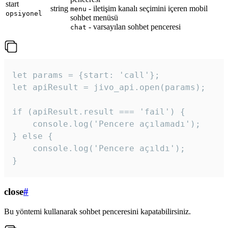
start
string
- iletişim kanalı seçimini içeren mobil
menu
opsiyonel
sohbet menüsü
- varsayılan sohbet penceresi
chat
let params = {start: 'call'};

let apiResult = jivo_api.open(params);

if (apiResult.result === 'fail') {

    console.log('Pencere açılamadı');

} else {

    console.log('Pencere açıldı');

}
close
#
Bu yöntemi kullanarak sohbet penceresini kapatabilirsiniz.