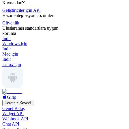
Kaynaklar
Geliştiriciler için API
Hazır entegrasyon çözümleri
Güvenlik
Uluslararası standartlara uygun
koruma
İndir
Windows için
İndir
Mac için
İndir
Linux için
Giriş
Ücretsiz Kaydol
Genel Bakış
Widget API
Webhook API
Chat API