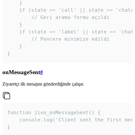
    }

    if (state == 'call' || state == 'chat/c
        // Geri arama formu açıldı

    }

    if (state == 'label' || state == 'chat/
        // Pencere minimize edildi

    }

}
onMessageSent
#
Ziyaretçi ilk mesajını gönderdiğinde çalışır.
function jivo_onMessageSent() {

    console.log('Client sent the first mess
}