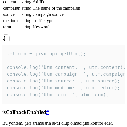
content
string
Ad ID
campaign
string
The name of the campaign
source
string
Campaign source
medium
string
Traffic type
term
string
Keyword
let utm = jivo_api.getUtm();

console.log('Utm content: ', utm.content);

console.log('Utm campaign: ', utm.campaign)
console.log('Utm source: ', utm.source);

console.log('Utm medium: ', utm.medium);

console.log('Utm term: ', utm.term);
isCallbackEnabled
#
Bu yöntem, geri aramaların aktif olup olmadığını kontrol eder.