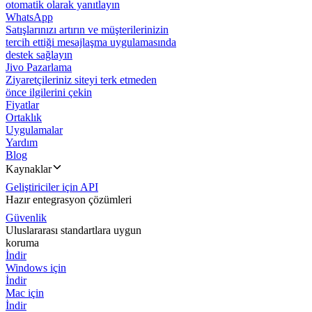
otomatik olarak yanıtlayın
WhatsApp
Satışlarınızı artırın ve müşterilerinizin
tercih ettiği mesajlaşma uygulamasında
destek sağlayın
Jivo Pazarlama
Ziyaretçileriniz siteyi terk etmeden
önce ilgilerini çekin
Fiyatlar
Ortaklık
Uygulamalar
Yardım
Blog
Kaynaklar
Geliştiriciler için API
Hazır entegrasyon çözümleri
Güvenlik
Uluslararası standartlara uygun
koruma
İndir
Windows için
İndir
Mac için
İndir