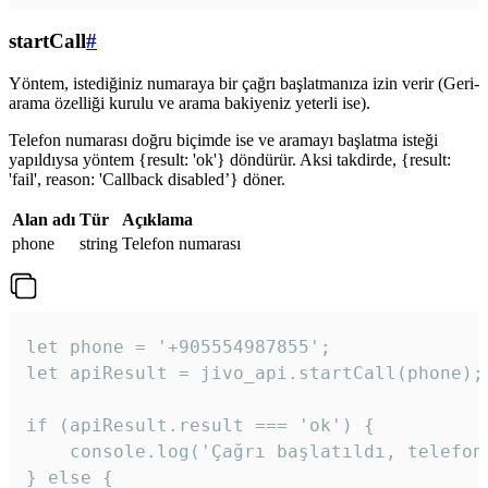
startCall
#
Yöntem, istediğiniz numaraya bir çağrı başlatmanıza izin verir (Geri-
arama özelliği kurulu ve arama bakiyeniz yeterli ise).
Telefon numarası doğru biçimde ise ve aramayı başlatma isteği
yapıldıysa yöntem {result: 'ok'} döndürür. Aksi takdirde, {result:
'fail', reason: 'Callback disabled’} döner.
Alan adı
Tür
Açıklama
phone
string
Telefon numarası
let phone = '+905554987855';

let apiResult = jivo_api.startCall(phone);

if (apiResult.result === 'ok') {

    console.log('Çağrı başlatıldı, telefon 
} else {
