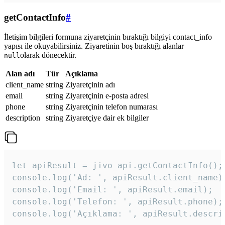
getContactInfo
#
İletişim bilgileri formuna ziyaretçinin bıraktığı bilgiyi contact_info
yapısı ile okuyabilirsiniz. Ziyaretinin boş bıraktığı alanlar
olarak dönecektir.
null
Alan adı
Tür
Açıklama
client_name
string
Ziyaretçinin adı
email
string
Ziyaretçinin e-posta adresi
phone
string
Ziyaretçinin telefon numarası
description
string
Ziyaretçiye dair ek bilgiler
let apiResult = jivo_api.getContactInfo();

console.log('Ad: ', apiResult.client_name);
console.log('Email: ', apiResult.email);

console.log('Telefon: ', apiResult.phone);

console.log('Açıklama: ', apiResult.descri