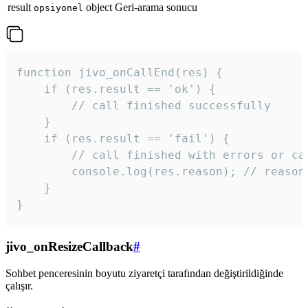
result
object
Geri-arama sonucu
opsiyonel
function jivo_onCallEnd(res) {

    if (res.result == 'ok') {

        // call finished successfully

    }

    if (res.result == 'fail') {

        // call finished with errors or can
        console.log(res.reason); // reason 
    }

} 
jivo_onResizeCallback
#
Sohbet penceresinin boyutu ziyaretçi tarafından değiştirildiğinde
çalışır.