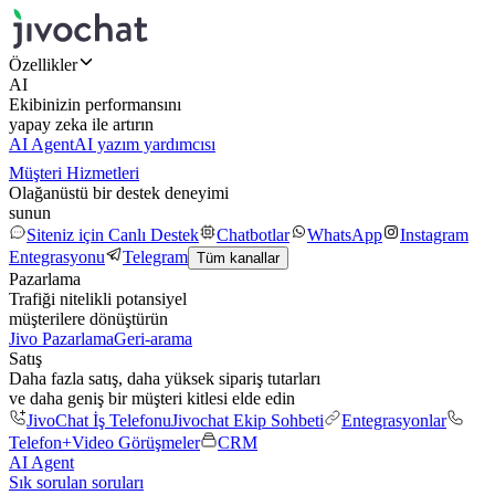
Özellikler
AI
Ekibinizin performansını
yapay zeka ile artırın
AI Agent
AI yazım yardımcısı
Müşteri Hizmetleri
Olağanüstü bir destek deneyimi
sunun
Siteniz için Canlı Destek
Chatbotlar
WhatsApp
Instagram
Entegrasyonu
Telegram
Tüm kanallar
Pazarlama
Trafiği nitelikli potansiyel
müşterilere dönüştürün
Jivo Pazarlama
Geri-arama
Satış
Daha fazla satış, daha yüksek sipariş tutarları
ve daha geniş bir müşteri kitlesi elde edin
JivoChat İş Telefonu
Jivochat Ekip Sohbeti
Entegrasyonlar
Telefon+
Video Görüşmeler
CRM
AI Agent
Sık sorulan soruları