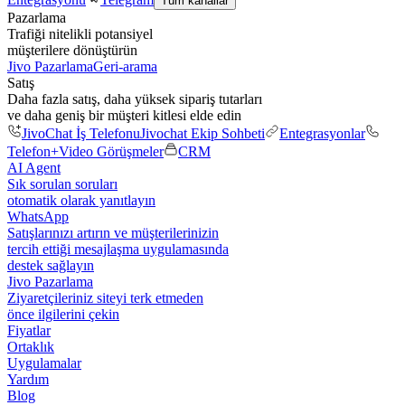
Tüm kanallar
Pazarlama
Trafiği nitelikli potansiyel
müşterilere dönüştürün
Jivo Pazarlama
Geri-arama
Satış
Daha fazla satış, daha yüksek sipariş tutarları
ve daha geniş bir müşteri kitlesi elde edin
JivoChat İş Telefonu
Jivochat Ekip Sohbeti
Entegrasyonlar
Telefon+
Video Görüşmeler
CRM
AI Agent
Sık sorulan soruları
otomatik olarak yanıtlayın
WhatsApp
Satışlarınızı artırın ve müşterilerinizin
tercih ettiği mesajlaşma uygulamasında
destek sağlayın
Jivo Pazarlama
Ziyaretçileriniz siteyi terk etmeden
önce ilgilerini çekin
Fiyatlar
Ortaklık
Uygulamalar
Yardım
Blog