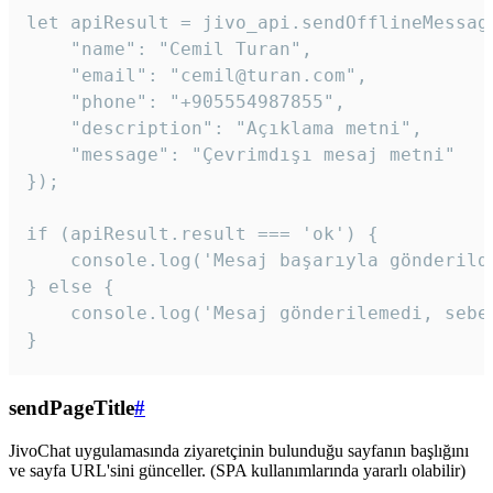
let apiResult = jivo_api.sendOfflineMessage
    "name": "Cemil Turan",

    "email": "cemil@turan.com",

    "phone": "+905554987855",

    "description": "Açıklama metni",

    "message": "Çevrimdışı mesaj metni"

});

if (apiResult.result === 'ok') {

    console.log('Mesaj başarıyla gönderildi
} else {

    console.log('Mesaj gönderilemedi, sebeb
}
sendPageTitle
#
JivoChat uygulamasında ziyaretçinin bulunduğu sayfanın başlığını
ve sayfa URL'sini günceller. (SPA kullanımlarında yararlı olabilir)