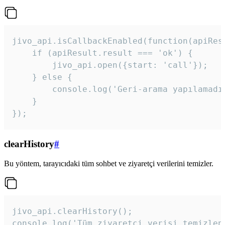
jivo_api.isCallbackEnabled(function(apiResu
    if (apiResult.result === 'ok') {

        jivo_api.open({start: 'call'});

    } else {

        console.log('Geri-arama yapılamadı
    }

}); 
clearHistory
#
Bu yöntem, tarayıcıdaki tüm sohbet ve ziyaretçi verilerini temizler.
jivo_api.clearHistory();

console.log('Tüm ziyaretçi verisi temizlen