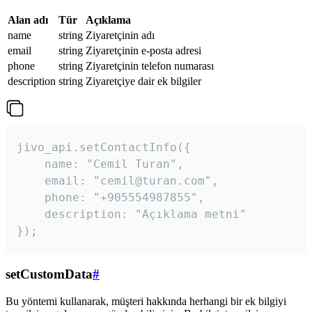
Alan adı
Tür
Açıklama
name
string
Ziyaretçinin adı
email
string
Ziyaretçinin e-posta adresi
phone
string
Ziyaretçinin telefon numarası
description
string
Ziyaretçiye dair ek bilgiler
jivo_api.setContactInfo({

    name: "Cemil Turan",

    email: "cemil@turan.com",

    phone: "+905554987855",

    description: "Açıklama metni"

});
setCustomData
#
Bu yöntemi kullanarak, müşteri hakkında herhangi bir ek bilgiyi