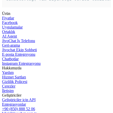
Ürün
Fiyatlar
Facebook
Uygulamalar
Ortaklık
AI Agent
JivoChat İş Telefonu
Geri-arama
Jivochat Ekip Sohbeti
E-posta Entegrsyonu
Chatbotlar
Instagram Entegrasyonu
Hakkımızda
Yardım
Hizmet Şartları
Gizlilik Poliçesi
Çerezler
İletişim
Geliştiriciler
Geliştiriciler için API
Entegrasyonlar
+90 (850) 888 52 06