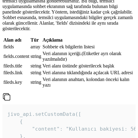
temsilci uygulamasına gönderebilirsiniz. Bu bilgi, temsilci
uygulamasında sohbet ekranının sağ tarafında bulunan bilgi
panelinde gösterilecektir. Yöntem, istediğiniz kadar çok çağrılabilir.
Sohbet esnasında, temsilci uygulamasındaki bilgiler gerçek zamanlı
olarak güncellenir. Alanlar, 'fields' dizisindeki ile aynı sırada
gösterilecektir.
Alan adı
Tür
Açıklama
fields
array
Sohbete ek bilgilerin listesi
Veri alanının içeriği.(Etiketler ayrı olarak
fields.content
string
yazılmalıdır)
fileds.title
string
Veri alanı üstünde gösterilecek başlık
fileds.link
string
Veri alanına tıklandığında açılacak URL adresi
Veri alanının anahtarı, kolondan önceki kalın
fileds.key
string
yazı
jivo_api.setCustomData([

    {

        "content": "Kullanıcı bakiyesi: 56T
    },
