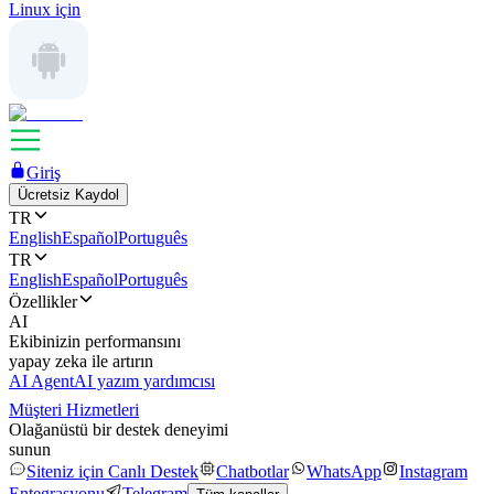
Linux için
Giriş
Ücretsiz Kaydol
TR
English
Español
Português
TR
English
Español
Português
Özellikler
AI
Ekibinizin performansını
yapay zeka ile artırın
AI Agent
AI yazım yardımcısı
Müşteri Hizmetleri
Olağanüstü bir destek deneyimi
sunun
Siteniz için Canlı Destek
Chatbotlar
WhatsApp
Instagram
Entegrasyonu
Telegram