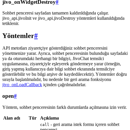
jivo_onWidgetDestroy
#
Sohbet penceresi sayfadan tamamen kaldırıldığında çalışır.
jivo_api.jivoInit ve jivo_api.jivoDestroy yöntemleri kullanıldığında
tetiklenir.
Yöntemler
#
API metotları ziyaretçiye gösterdiğiniz sohbet penceresini
yönetmenize yarar. Ayrıca, sohbet penceresinin bulunduğu sayfadaki
ya da oturumdaki herhangi bir bilgiyi, JivoChat temsilci
uygulamasına, ziyaretçiyle eşleyerek göndermeye yarar (örneğin,
giriş yapmış kullanıcıya dair bilgi sohbet ekranında temsilciye
gösterilebilir ve bu bilgi arşive de kaydedilecektir). Yöntemler doğru
sırayla başlatılmalıdır, bu nedenle bir geri arama fonksiyonu
jivo_onLoadCallback
içinden çağrılmalıdırlar.
open
#
Yöntem, sohbet penceresinin farklı durumlarda açılmasına izin verir.
Alan adı
Tür
Açıklama
- geri arama istek formu içeren sohbet
call
penceresi