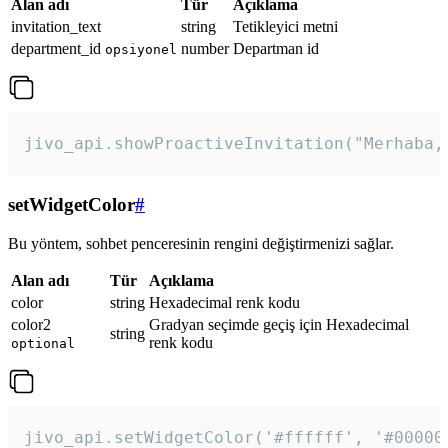
Alan adı
Tür
Açıklama
invitation_text
string
Tetikleyici metni
department_id
number
Departman id
opsiyonel
jivo_api.showProactiveInvitation("Merhaba,
setWidgetColor
#
Bu yöntem, sohbet penceresinin rengini değiştirmenizi sağlar.
Alan adı
Tür
Açıklama
color
string
Hexadecimal renk kodu
color2
Gradyan seçimde geçiş için Hexadecimal
string
renk kodu
optional
jivo_api.setWidgetColor('#ffffff', '#00000