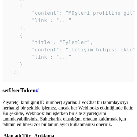
    {

        "content": "Müşteri profiline git",
        "link": "..."

    },

    {

        "title": "Eylemler",

        "content": "İletişim bilgisi ekle",
        "link": "..."

    }

 ]); 
setUserToken
#
Ziyaretçi kimliğini(ID number) ayarlar. JivoChat bu tanımlayıcıyı
herhangi bir şekilde işlemez, ancak her Webhooks etkinliğinde iletir.
Bu şekilde, Webhook’ları işlerken bir site ziyaretçisini
tanımlayabilirsiniz. Sahtekarlık olasılığını ortadan kaldırmak için
tahmin edilmesi zor bir tanımlayıcı kullanmanızı öneririz.
Alan adı
Tür
Açıklama