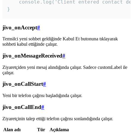
    console.log('Client entered contact det
}
jivo_onAccept
#
Temsilci yeni sohbet geldiğinde Kabul Et butonuna tıklayarak
sohbeti kabul ettiğinde çalışır.
jivo_onMessageReceived
#
Ziyaretçiden yeni mesaj alındığında çalışır. Sadece customLabel ile
çalışır.
jivo_onCallStart
#
Yeni bir telefon çağrısı başladığında çalışır.
jivo_onCallEnd
#
Ziyaretçinin talep ettiği telefon çağrısı sonlandığında çalışır.
Alan adı
Tür
Açıklama