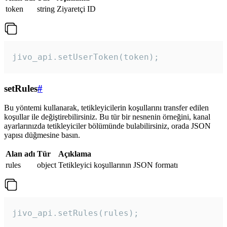
token
string
Ziyaretçi ID
jivo_api.setUserToken(token);
setRules
#
Bu yöntemi kullanarak, tetikleyicilerin koşullarını transfer edilen
koşullar ile değiştirebilirsiniz. Bu tür bir nesnenin örneğini, kanal
ayarlarınızda tetikleyiciler bölümünde bulabilirsiniz, orada JSON
yapısı düğmesine basın.
Alan adı
Tür
Açıklama
rules
object
Tetikleyici koşullarının JSON formatı
jivo_api.setRules(rules); 