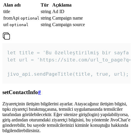
Alan adı
Tür
Açıklama
title
string
Ad ID
fromApi
string
Campaign name
optional
url
string
Campaign source
optional
let title = 'Bu özelleştirilmiş bir sayfa b
let url = 'https://site.com/url_to_page?q=p
jivo_api.sendPageTitle(title, true, url);
setContactInfo
#
Ziyaretçinin iletişim bilgilerini ayarlar. Atayacağınız iletişim bilgisi,
tıpkı ziyaretçi bırakmışçasına, temsilci uygulamasında temsilciler
tarafından görülebilecektir. Eğer sitenize giriş(login) yapılabiliyorsa,
giriş ardından oturumdaki ziyaretçi bilgisini, bu yöntemle JivoChat’e
gönderebilir, bu sayede temsilcilerinizi kiminle konuştuğu hakkında
bilgilendirebilirsiniz.