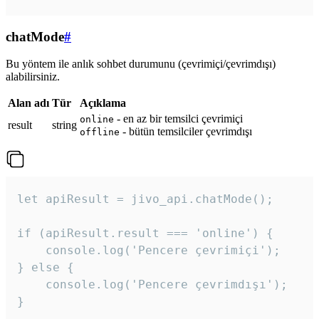
chatMode
#
Bu yöntem ile anlık sohbet durumunu (çevrimiçi/çevrimdışı)
alabilirsiniz.
Alan adı
Tür
Açıklama
- en az bir temsilci çevrimiçi
online
result
string
- bütün temsilciler çevrimdışı
offline
let apiResult = jivo_api.chatMode();

if (apiResult.result === 'online') {

    console.log('Pencere çevrimiçi');

} else {

    console.log('Pencere çevrimdışı');

}