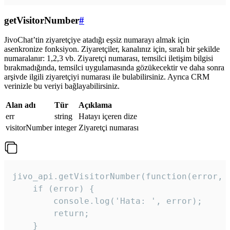
getVisitorNumber
#
JivoChat’tin ziyaretçiye atadığı eşsiz numarayı almak için
asenkronize fonksiyon. Ziyaretçiler, kanalınız için, sıralı bir şekilde
numaralanır: 1,2,3 vb. Ziyaretçi numarası, temsilci iletişim bilgisi
bırakmadığında, temsilci uygulamasında gözükecektir ve daha sonra
arşivde ilgili ziyaretçiyi numarası ile bulabilirsiniz. Ayrıca CRM
verinizle bu veriyi bağlayabilirsiniz.
Alan adı
Tür
Açıklama
err
string
Hatayı içeren dize
visitorNumber
integer
Ziyaretçi numarası
jivo_api.getVisitorNumber(function(error, v
    if (error) {

        console.log('Hata: ', error);

        return;

    }  
