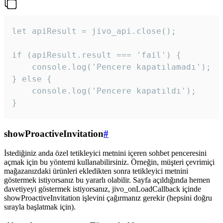
let apiResult = jivo_api.close();

if (apiResult.result === 'fail') {

    console.log('Pencere kapatılamadı');

} else {

    console.log('Pencere kapatıldı');

}
showProactiveInvitation
#
İstediğiniz anda özel tetikleyici metnini içeren sohbet penceresini
açmak için bu yöntemi kullanabilirsiniz. Örneğin, müşteri çevrimiçi
mağazanızdaki ürünleri ekledikten sonra tetikleyici metnini
göstermek istiyorsanız bu yararlı olabilir. Sayfa açıldığında hemen
davetiyeyi göstermek istiyorsanız, jivo_onLoadCallback içinde
showProactiveInvitation işlevini çağırmanız gerekir (hepsini doğru
sırayla başlatmak için).