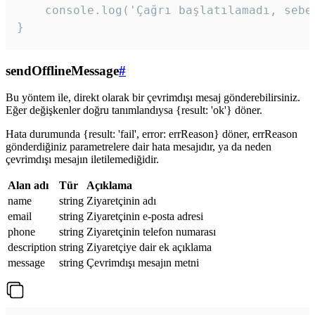
    console.log('Çağrı başlatılamadı, sebeb
}
sendOfflineMessage
#
Bu yöntem ile, direkt olarak bir çevrimdışı mesaj gönderebilirsiniz.
Eğer değişkenler doğru tanımlandıysa {result: 'ok'} döner.
Hata durumunda {result: 'fail', error: errReason} döner, errReason
gönderdiğiniz parametrelere dair hata mesajıdır, ya da neden
çevrimdışı mesajın iletilemediğidir.
Alan adı
Tür
Açıklama
name
string
Ziyaretçinin adı
email
string
Ziyaretçinin e-posta adresi
phone
string
Ziyaretçinin telefon numarası
description
string
Ziyaretçiye dair ek açıklama
message
string
Çevrimdışı mesajın metni