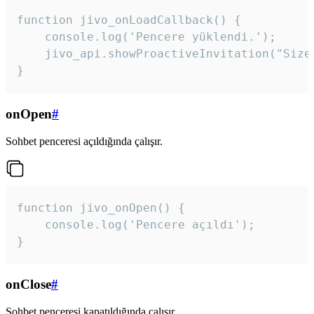
function jivo_onLoadCallback() {

    console.log('Pencere yüklendi.');

    jivo_api.showProactiveInvitation("Size
}
onOpen
#
Sohbet penceresi açıldığında çalışır.
function jivo_onOpen() {

    console.log('Pencere açıldı');

}
onClose
#
Sohbet penceresi kapatıldığında çalışır.