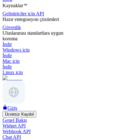
Kaynaklar
Geliştiriciler için API
Hazır entegrasyon çözümleri
Güvenlik
Uluslararası standartlara uygun
koruma
İndir
Windows için
İndir
Mac için
İndir
Linux için
Giriş
Ücretsiz Kaydol
Genel Bakış
Widget API
Webhook API
Chat API