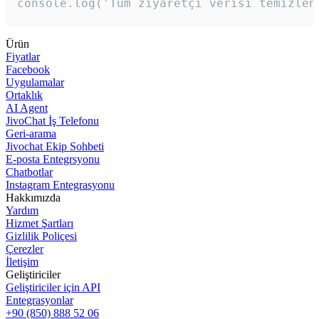
console.log('Tüm ziyaretçi verisi temizlen
Ürün
Fiyatlar
Facebook
Uygulamalar
Ortaklık
AI Agent
JivoChat İş Telefonu
Geri-arama
Jivochat Ekip Sohbeti
E-posta Entegrsyonu
Chatbotlar
Instagram Entegrasyonu
Hakkımızda
Yardım
Hizmet Şartları
Gizlilik Poliçesi
Çerezler
İletişim
Geliştiriciler
Geliştiriciler için API
Entegrasyonlar
+90 (850) 888 52 06