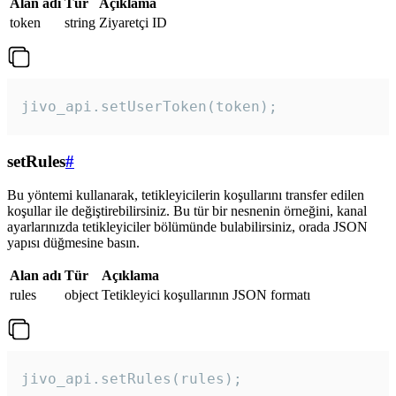
Alan adı
Tür
Açıklama
token
string
Ziyaretçi ID
jivo_api.setUserToken(token);
setRules
#
Bu yöntemi kullanarak, tetikleyicilerin koşullarını transfer edilen
koşullar ile değiştirebilirsiniz. Bu tür bir nesnenin örneğini, kanal
ayarlarınızda tetikleyiciler bölümünde bulabilirsiniz, orada JSON
yapısı düğmesine basın.
Alan adı
Tür
Açıklama
rules
object
Tetikleyici koşullarının JSON formatı
jivo_api.setRules(rules); 