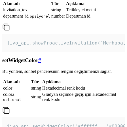
Alan adı
Tür
Açıklama
invitation_text
string
Tetikleyici metni
department_id
number
Departman id
opsiyonel
jivo_api.showProactiveInvitation("Merhaba,
setWidgetColor
#
Bu yöntem, sohbet penceresinin rengini değiştirmenizi sağlar.
Alan adı
Tür
Açıklama
color
string
Hexadecimal renk kodu
color2
Gradyan seçimde geçiş için Hexadecimal
string
renk kodu
optional
jivo_api.setWidgetColor('#ffffff', '#00000