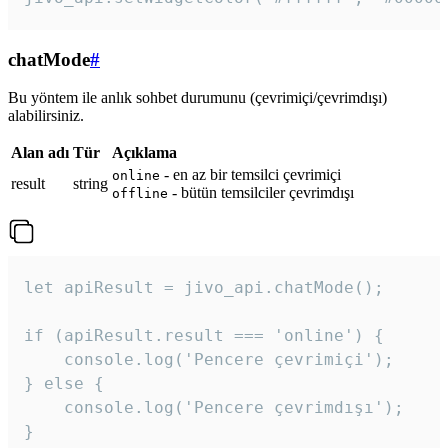
chatMode
#
Bu yöntem ile anlık sohbet durumunu (çevrimiçi/çevrimdışı)
alabilirsiniz.
Alan adı
Tür
Açıklama
- en az bir temsilci çevrimiçi
online
result
string
- bütün temsilciler çevrimdışı
offline
let apiResult = jivo_api.chatMode();

if (apiResult.result === 'online') {

    console.log('Pencere çevrimiçi');

} else {

    console.log('Pencere çevrimdışı');

}