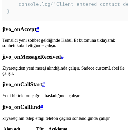
    console.log('Client entered contact det
}
jivo_onAccept
#
Temsilci yeni sohbet geldiğinde Kabul Et butonuna tıklayarak
sohbeti kabul ettiğinde çalışır.
jivo_onMessageReceived
#
Ziyaretçiden yeni mesaj alındığında çalışır. Sadece customLabel ile
çalışır.
jivo_onCallStart
#
Yeni bir telefon çağrısı başladığında çalışır.
jivo_onCallEnd
#
Ziyaretçinin talep ettiği telefon çağrısı sonlandığında çalışır.
Alan adı
Tür
Açıklama