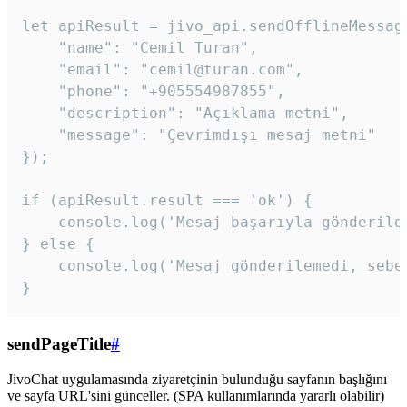
let apiResult = jivo_api.sendOfflineMessage
    "name": "Cemil Turan",

    "email": "cemil@turan.com",

    "phone": "+905554987855",

    "description": "Açıklama metni",

    "message": "Çevrimdışı mesaj metni"

});

if (apiResult.result === 'ok') {

    console.log('Mesaj başarıyla gönderildi
} else {

    console.log('Mesaj gönderilemedi, sebeb
}
sendPageTitle
#
JivoChat uygulamasında ziyaretçinin bulunduğu sayfanın başlığını
ve sayfa URL'sini günceller. (SPA kullanımlarında yararlı olabilir)