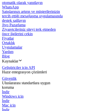
otomatik olarak yanıtlayın
WhatsApp
Satışlarınızı artırın ve müşterilerinizin
tercih ettiği mesajlaşma uygulamasında
destek sağlayın
Jivo Pazarlama
Ziyaretçileriniz siteyi terk etmeden
önce ilgilerini çekin
Fiyatlar
Ortaklık
Uygulamalar
Yardım
Blog
Kaynaklar
Geliştiriciler için API
Hazır entegrasyon çözümleri
Güvenlik
Uluslararası standartlara uygun
koruma
İndir
Windows için
İndir
Mac için
İndir