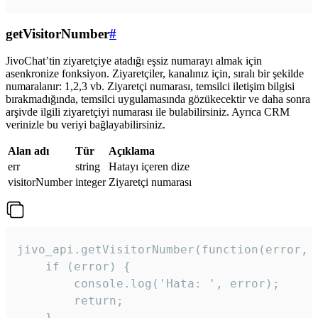
getVisitorNumber
#
JivoChat’tin ziyaretçiye atadığı eşsiz numarayı almak için
asenkronize fonksiyon. Ziyaretçiler, kanalınız için, sıralı bir şekilde
numaralanır: 1,2,3 vb. Ziyaretçi numarası, temsilci iletişim bilgisi
bırakmadığında, temsilci uygulamasında gözükecektir ve daha sonra
arşivde ilgili ziyaretçiyi numarası ile bulabilirsiniz. Ayrıca CRM
verinizle bu veriyi bağlayabilirsiniz.
Alan adı
Tür
Açıklama
err
string
Hatayı içeren dize
visitorNumber
integer
Ziyaretçi numarası
jivo_api.getVisitorNumber(function(error, v
    if (error) {

        console.log('Hata: ', error);

        return;

    }  
