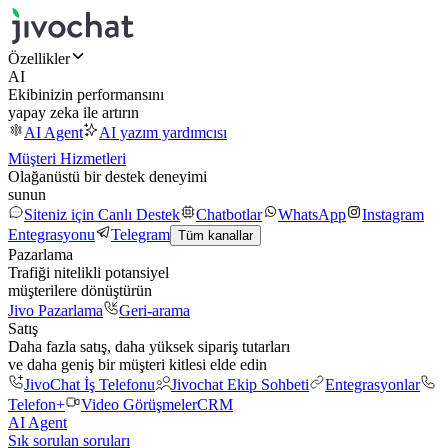
Özellikler
AI
Ekibinizin performansını
yapay zeka ile artırın
AI Agent
AI yazım yardımcısı
Müşteri Hizmetleri
Olağanüstü bir destek deneyimi
sunun
Siteniz için Canlı Destek
Chatbotlar
WhatsApp
Instagram
Entegrasyonu
Telegram
Tüm kanallar
Pazarlama
Trafiği nitelikli potansiyel
müşterilere dönüştürün
Jivo Pazarlama
Geri-arama
Satış
Daha fazla satış, daha yüksek sipariş tutarları
ve daha geniş bir müşteri kitlesi elde edin
JivoChat İş Telefonu
Jivochat Ekip Sohbeti
Entegrasyonlar
Telefon+
Video Görüşmeler
CRM
AI Agent
Sık sorulan soruları