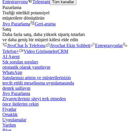
Entegrasyonu
Telegram
Tüm kanallar
Pazarlama
Trafiği nitelikli potansiyel
müşterilere dönüştürün
Jivo Pazarlama
Geri-arama
Satış
Daha fazla satış, daha yüksek sipariş tutarları
ve daha geniş bir müşteri kitlesi elde edin
JivoChat İş Telefonu
Jivochat Ekip Sohbeti
Entegrasyonlar
Telefon+
Video Görüşmeler
CRM
AI Agent
Sık sorulan soruları
otomatik olarak yanıtlayın
WhatsApp
Satışlarınızı artırın ve müşterilerinizin
tercih ettiği mesajlaşma uygulamasında
destek sağlayın
Jivo Pazarlama
Ziyaretçileriniz siteyi terk etmeden
önce ilgilerini çekin
Fiyatlar
Ortaklık
Uygulamalar
Yardım
Blog