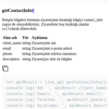
getContactInfo
#
İletişim bilgileri formuna ziyaretçinin bıraktığı bilgiyi contact_info
yapısı ile okuyabilirsiniz. Ziyaretinin boş bıraktığı alanlar
olarak dönecektir.
null
Alan adı
Tür
Açıklama
client_name
string
Ziyaretçinin adı
email
string
Ziyaretçinin e-posta adresi
phone
string
Ziyaretçinin telefon numarası
description
string
Ziyaretçiye dair ek bilgiler
let apiResult = jivo_api.getContactInfo();

console.log('Ad: ', apiResult.client_name);
console.log('Email: ', apiResult.email);

console.log('Telefon: ', apiResult.phone);

console.log('Açıklama: ', apiResult.descri