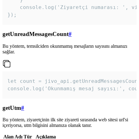
    console.log('Ziyaretçi numarası: ', vis
});
getUnreadMessagesCount
#
Bu yöntem, temsilciden okunmamış mesajların sayısını almanızı
sağlar.
let count = jivo_api.getUnreadMessagesCount
console.log('Okunmamış mesaj sayısı:', cou
getUtm
#
Bu yöntem, ziyaretçinin ilk site ziyareti sırasında web sitesi url'si
içeriyorsa, utm bilgisini almanıza olanak tanır.
Alan Adı
Tür
Açıklama