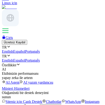
Linux için
Giriş
Ücretsiz Kaydol
TR
English
Español
Português
TR
English
Español
Português
Özellikler
AI
Ekibinizin performansını
yapay zeka ile artırın
AI Agent
AI yazım yardımcısı
Müşteri Hizmetleri
Olağanüstü bir destek deneyimi
sunun
Siteniz için Canlı Destek
Chatbotlar
WhatsApp
Instagram