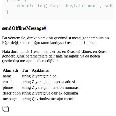
    console.log('Çağrı başlatılamadı, sebeb
}
sendOfflineMessage
#
Bu yöntem ile, direkt olarak bir çevrimdışı mesaj gönderebilirsiniz.
Eğer değişkenler doğru tanımlandıysa {result: 'ok'} döner.
Hata durumunda {result: 'fail', error: errReason} döner, errReason
gönderdiğiniz parametrelere dair hata mesajıdır, ya da neden
çevrimdışı mesajın iletilemediğidir.
Alan adı
Tür
Açıklama
name
string
Ziyaretçinin adı
email
string
Ziyaretçinin e-posta adresi
phone
string
Ziyaretçinin telefon numarası
description
string
Ziyaretçiye dair ek açıklama
message
string
Çevrimdışı mesajın metni