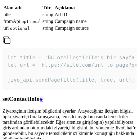
Alan adı
Tür
Açıklama
title
string
Ad ID
fromApi
string
Campaign name
optional
url
string
Campaign source
optional
let title = 'Bu özelleştirilmiş bir sayfa b
let url = 'https://site.com/url_to_page?q=p
jivo_api.sendPageTitle(title, true, url);
setContactInfo
#
Ziyaretçinin iletişim bilgilerini ayarlar. Atayacağınız iletişim bilgisi,
tıpkı ziyaretçi bırakmışçasına, temsilci uygulamasında temsilciler
tarafından görülebilecektir. Eğer sitenize giriş(login) yapılabiliyorsa,
giriş ardından oturumdaki ziyaretçi bilgisini, bu yöntemle JivoChat’e
gönderebilir, bu sayede temsilcilerinizi kiminle konuştuğu hakkında
bilgilendirebilirsiniz.