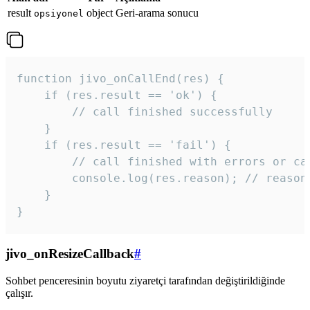
result
object
Geri-arama sonucu
opsiyonel
function jivo_onCallEnd(res) {

    if (res.result == 'ok') {

        // call finished successfully

    }

    if (res.result == 'fail') {

        // call finished with errors or can
        console.log(res.reason); // reason 
    }

} 
jivo_onResizeCallback
#
Sohbet penceresinin boyutu ziyaretçi tarafından değiştirildiğinde
çalışır.