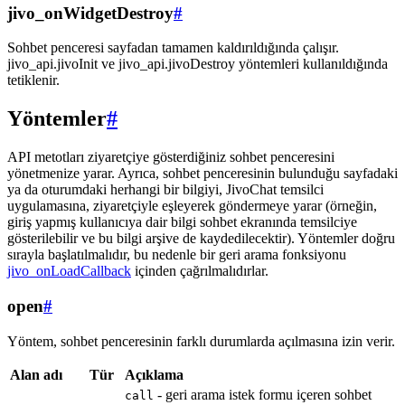
jivo_onWidgetDestroy
#
Sohbet penceresi sayfadan tamamen kaldırıldığında çalışır.
jivo_api.jivoInit ve jivo_api.jivoDestroy yöntemleri kullanıldığında
tetiklenir.
Yöntemler
#
API metotları ziyaretçiye gösterdiğiniz sohbet penceresini
yönetmenize yarar. Ayrıca, sohbet penceresinin bulunduğu sayfadaki
ya da oturumdaki herhangi bir bilgiyi, JivoChat temsilci
uygulamasına, ziyaretçiyle eşleyerek göndermeye yarar (örneğin,
giriş yapmış kullanıcıya dair bilgi sohbet ekranında temsilciye
gösterilebilir ve bu bilgi arşive de kaydedilecektir). Yöntemler doğru
sırayla başlatılmalıdır, bu nedenle bir geri arama fonksiyonu
jivo_onLoadCallback
içinden çağrılmalıdırlar.
open
#
Yöntem, sohbet penceresinin farklı durumlarda açılmasına izin verir.
Alan adı
Tür
Açıklama
- geri arama istek formu içeren sohbet
call