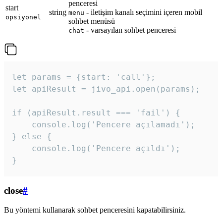
penceresi
start
string
- iletişim kanalı seçimini içeren mobil
menu
opsiyonel
sohbet menüsü
- varsayılan sohbet penceresi
chat
let params = {start: 'call'};

let apiResult = jivo_api.open(params);

if (apiResult.result === 'fail') {

    console.log('Pencere açılamadı');

} else {

    console.log('Pencere açıldı');

}
close
#
Bu yöntemi kullanarak sohbet penceresini kapatabilirsiniz.