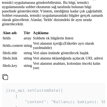
temsilci uygulamasına gönderebilirsiniz. Bu bilgi, temsilci
uygulamasında sohbet ekranının sağ tarafında bulunan bilgi
panelinde gösterilecektir. Yöntem, istediğiniz kadar çok çağrılabilir.
Sohbet esnasında, temsilci uygulamasındaki bilgiler gerçek zamanlı
olarak güncellenir. Alanlar, 'fields' dizisindeki ile aynı sırada
gösterilecektir.
Alan adı
Tür
Açıklama
fields
array
Sohbete ek bilgilerin listesi
Veri alanının içeriği.(Etiketler ayrı olarak
fields.content
string
yazılmalıdır)
fileds.title
string
Veri alanı üstünde gösterilecek başlık
fileds.link
string
Veri alanına tıklandığında açılacak URL adresi
Veri alanının anahtarı, kolondan önceki kalın
fileds.key
string
yazı
jivo_api.setCustomData([

    {

        "content": "Kullanıcı bakiyesi: 56T