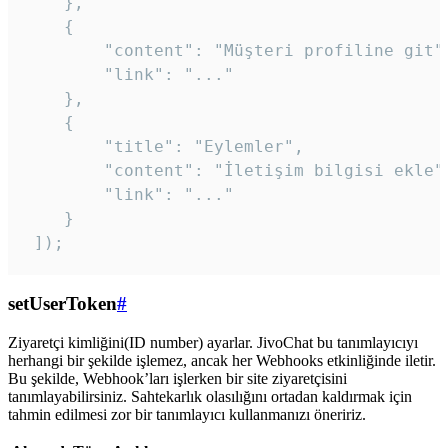
    },

    {

        "content": "Müşteri profiline git",
        "link": "..."

    },

    {

        "title": "Eylemler",

        "content": "İletişim bilgisi ekle",
        "link": "..."

    }

 ]); 
setUserToken
#
Ziyaretçi kimliğini(ID number) ayarlar. JivoChat bu tanımlayıcıyı
herhangi bir şekilde işlemez, ancak her Webhooks etkinliğinde iletir.
Bu şekilde, Webhook’ları işlerken bir site ziyaretçisini
tanımlayabilirsiniz. Sahtekarlık olasılığını ortadan kaldırmak için
tahmin edilmesi zor bir tanımlayıcı kullanmanızı öneririz.