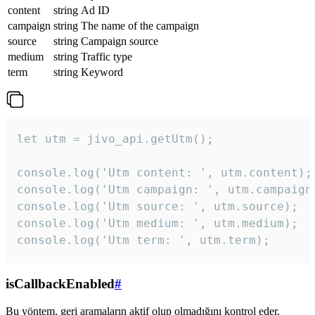
content
string
Ad ID
campaign
string
The name of the campaign
source
string
Campaign source
medium
string
Traffic type
term
string
Keyword
let utm = jivo_api.getUtm();

console.log('Utm content: ', utm.content);

console.log('Utm campaign: ', utm.campaign)
console.log('Utm source: ', utm.source);

console.log('Utm medium: ', utm.medium);

console.log('Utm term: ', utm.term);
isCallbackEnabled
#
Bu yöntem, geri aramaların aktif olup olmadığını kontrol eder.