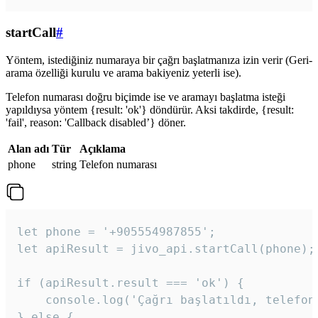
startCall
#
Yöntem, istediğiniz numaraya bir çağrı başlatmanıza izin verir (Geri-
arama özelliği kurulu ve arama bakiyeniz yeterli ise).
Telefon numarası doğru biçimde ise ve aramayı başlatma isteği
yapıldıysa yöntem {result: 'ok'} döndürür. Aksi takdirde, {result:
'fail', reason: 'Callback disabled’} döner.
Alan adı
Tür
Açıklama
phone
string
Telefon numarası
let phone = '+905554987855';

let apiResult = jivo_api.startCall(phone);

if (apiResult.result === 'ok') {

    console.log('Çağrı başlatıldı, telefon 
} else {
