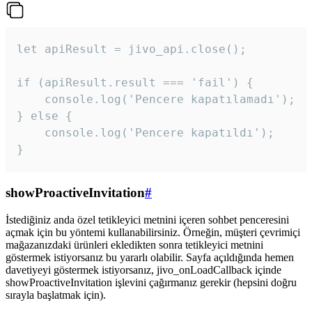
let apiResult = jivo_api.close();

if (apiResult.result === 'fail') {

    console.log('Pencere kapatılamadı');

} else {

    console.log('Pencere kapatıldı');

}
showProactiveInvitation
#
İstediğiniz anda özel tetikleyici metnini içeren sohbet penceresini
açmak için bu yöntemi kullanabilirsiniz. Örneğin, müşteri çevrimiçi
mağazanızdaki ürünleri ekledikten sonra tetikleyici metnini
göstermek istiyorsanız bu yararlı olabilir. Sayfa açıldığında hemen
davetiyeyi göstermek istiyorsanız, jivo_onLoadCallback içinde
showProactiveInvitation işlevini çağırmanız gerekir (hepsini doğru
sırayla başlatmak için).