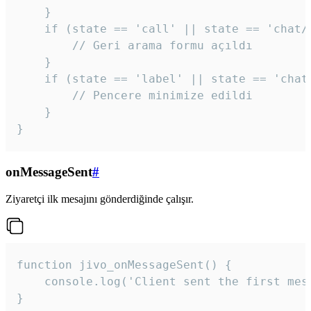
    }

    if (state == 'call' || state == 'chat/c
        // Geri arama formu açıldı

    }

    if (state == 'label' || state == 'chat/
        // Pencere minimize edildi

    }

}
onMessageSent
#
Ziyaretçi ilk mesajını gönderdiğinde çalışır.
function jivo_onMessageSent() {

    console.log('Client sent the first mess
}