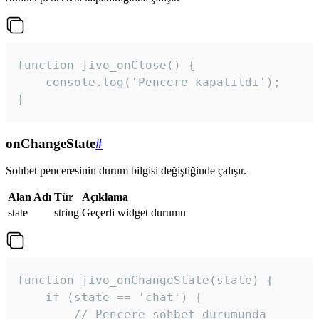
function jivo_onClose() {

    console.log('Pencere kapatıldı');

}
onChangeState
#
Sohbet penceresinin durum bilgisi değiştiğinde çalışır.
Alan Adı
Tür
Açıklama
state
string
Geçerli widget durumu
function jivo_onChangeState(state) {

    if (state == 'chat') {

        // Pencere sohbet durumunda
