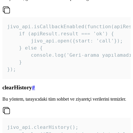
jivo_api.isCallbackEnabled(function(apiResu
    if (apiResult.result === 'ok') {

        jivo_api.open({start: 'call'});

    } else {

        console.log('Geri-arama yapılamadı
    }

}); 
clearHistory
#
Bu yöntem, tarayıcıdaki tüm sohbet ve ziyaretçi verilerini temizler.
jivo_api.clearHistory();
