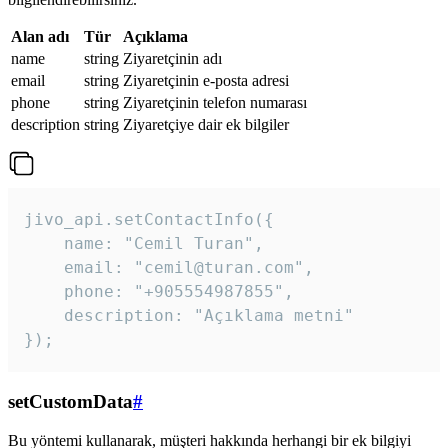
Alan adı
Tür
Açıklama
name
string
Ziyaretçinin adı
email
string
Ziyaretçinin e-posta adresi
phone
string
Ziyaretçinin telefon numarası
description
string
Ziyaretçiye dair ek bilgiler
jivo_api.setContactInfo({

    name: "Cemil Turan",

    email: "cemil@turan.com",

    phone: "+905554987855",

    description: "Açıklama metni"

});
setCustomData
#
Bu yöntemi kullanarak, müşteri hakkında herhangi bir ek bilgiyi