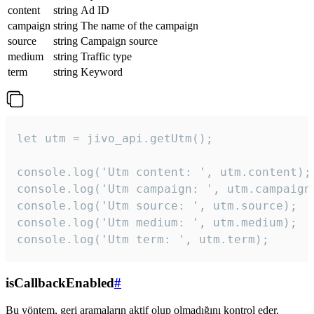
content
string
Ad ID
campaign
string
The name of the campaign
source
string
Campaign source
medium
string
Traffic type
term
string
Keyword
let utm = jivo_api.getUtm();

console.log('Utm content: ', utm.content);

console.log('Utm campaign: ', utm.campaign)
console.log('Utm source: ', utm.source);

console.log('Utm medium: ', utm.medium);

console.log('Utm term: ', utm.term);
isCallbackEnabled
#
Bu yöntem, geri aramaların aktif olup olmadığını kontrol eder.