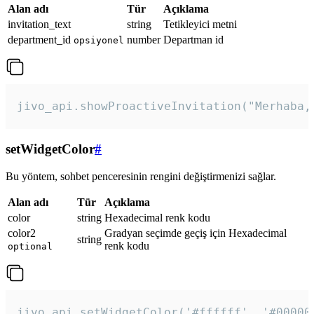
Alan adı
Tür
Açıklama
invitation_text
string
Tetikleyici metni
department_id
number
Departman id
opsiyonel
jivo_api.showProactiveInvitation("Merhaba,
setWidgetColor
#
Bu yöntem, sohbet penceresinin rengini değiştirmenizi sağlar.
Alan adı
Tür
Açıklama
color
string
Hexadecimal renk kodu
color2
Gradyan seçimde geçiş için Hexadecimal
string
renk kodu
optional
jivo_api.setWidgetColor('#ffffff', '#00000