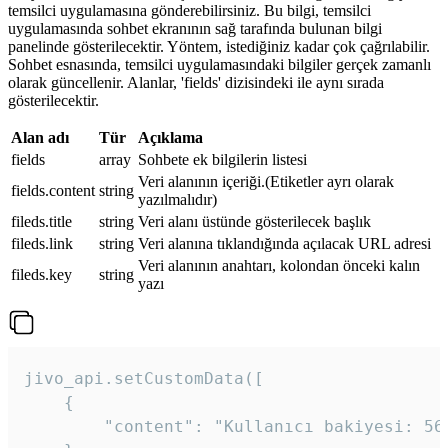
temsilci uygulamasına gönderebilirsiniz. Bu bilgi, temsilci
uygulamasında sohbet ekranının sağ tarafında bulunan bilgi
panelinde gösterilecektir. Yöntem, istediğiniz kadar çok çağrılabilir.
Sohbet esnasında, temsilci uygulamasındaki bilgiler gerçek zamanlı
olarak güncellenir. Alanlar, 'fields' dizisindeki ile aynı sırada
gösterilecektir.
Alan adı
Tür
Açıklama
fields
array
Sohbete ek bilgilerin listesi
Veri alanının içeriği.(Etiketler ayrı olarak
fields.content
string
yazılmalıdır)
fileds.title
string
Veri alanı üstünde gösterilecek başlık
fileds.link
string
Veri alanına tıklandığında açılacak URL adresi
Veri alanının anahtarı, kolondan önceki kalın
fileds.key
string
yazı
jivo_api.setCustomData([

    {

        "content": "Kullanıcı bakiyesi: 56T