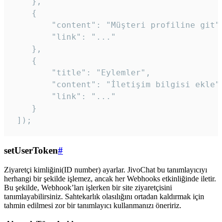
    },

    {

        "content": "Müşteri profiline git",
        "link": "..."

    },

    {

        "title": "Eylemler",

        "content": "İletişim bilgisi ekle",
        "link": "..."

    }

 ]); 
setUserToken
#
Ziyaretçi kimliğini(ID number) ayarlar. JivoChat bu tanımlayıcıyı
herhangi bir şekilde işlemez, ancak her Webhooks etkinliğinde iletir.
Bu şekilde, Webhook’ları işlerken bir site ziyaretçisini
tanımlayabilirsiniz. Sahtekarlık olasılığını ortadan kaldırmak için
tahmin edilmesi zor bir tanımlayıcı kullanmanızı öneririz.