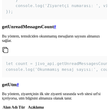
    console.log('Ziyaretçi numarası: ', vis
});
getUnreadMessagesCount
#
Bu yöntem, temsilciden okunmamış mesajların sayısını almanızı
sağlar.
let count = jivo_api.getUnreadMessagesCount
console.log('Okunmamış mesaj sayısı:', cou
getUtm
#
Bu yöntem, ziyaretçinin ilk site ziyareti sırasında web sitesi url'si
içeriyorsa, utm bilgisini almanıza olanak tanır.
Alan Adı
Tür
Açıklama