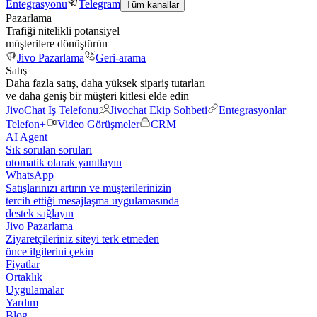
Entegrasyonu
Telegram
Tüm kanallar
Pazarlama
Trafiği nitelikli potansiyel
müşterilere dönüştürün
Jivo Pazarlama
Geri-arama
Satış
Daha fazla satış, daha yüksek sipariş tutarları
ve daha geniş bir müşteri kitlesi elde edin
JivoChat İş Telefonu
Jivochat Ekip Sohbeti
Entegrasyonlar
Telefon+
Video Görüşmeler
CRM
AI Agent
Sık sorulan soruları
otomatik olarak yanıtlayın
WhatsApp
Satışlarınızı artırın ve müşterilerinizin
tercih ettiği mesajlaşma uygulamasında
destek sağlayın
Jivo Pazarlama
Ziyaretçileriniz siteyi terk etmeden
önce ilgilerini çekin
Fiyatlar
Ortaklık
Uygulamalar
Yardım
Blog