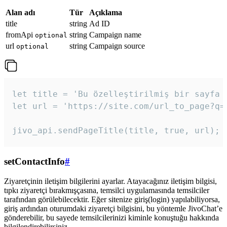
Alan adı
Tür
Açıklama
title
string
Ad ID
fromApi
string
Campaign name
optional
url
string
Campaign source
optional
let title = 'Bu özelleştirilmiş bir sayfa b
let url = 'https://site.com/url_to_page?q=p
jivo_api.sendPageTitle(title, true, url);
setContactInfo
#
Ziyaretçinin iletişim bilgilerini ayarlar. Atayacağınız iletişim bilgisi,
tıpkı ziyaretçi bırakmışçasına, temsilci uygulamasında temsilciler
tarafından görülebilecektir. Eğer sitenize giriş(login) yapılabiliyorsa,
giriş ardından oturumdaki ziyaretçi bilgisini, bu yöntemle JivoChat’e
gönderebilir, bu sayede temsilcilerinizi kiminle konuştuğu hakkında
bilgilendirebilirsiniz.