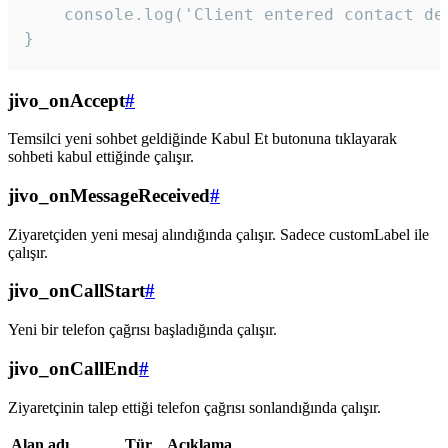
    console.log('Client entered contact det
}
jivo_onAccept
#
Temsilci yeni sohbet geldiğinde Kabul Et butonuna tıklayarak
sohbeti kabul ettiğinde çalışır.
jivo_onMessageReceived
#
Ziyaretçiden yeni mesaj alındığında çalışır. Sadece customLabel ile
çalışır.
jivo_onCallStart
#
Yeni bir telefon çağrısı başladığında çalışır.
jivo_onCallEnd
#
Ziyaretçinin talep ettiği telefon çağrısı sonlandığında çalışır.
Alan adı
Tür
Açıklama