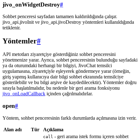
jivo_onWidgetDestroy
#
Sohbet penceresi sayfadan tamamen kaldırıldığında çalışır.
jivo_api.jivoInit ve jivo_api.jivoDestroy yöntemleri kullanıldığında
tetiklenir.
Yöntemler
#
API metotları ziyaretçiye gösterdiğiniz sohbet penceresini
yönetmenize yarar. Ayrıca, sohbet penceresinin bulunduğu sayfadaki
ya da oturumdaki herhangi bir bilgiyi, JivoChat temsilci
uygulamasına, ziyaretçiyle eşleyerek göndermeye yarar (örneğin,
giriş yapmış kullanıcıya dair bilgi sohbet ekranında temsilciye
gösterilebilir ve bu bilgi arşive de kaydedilecektir). Yöntemler doğru
sırayla başlatılmalıdır, bu nedenle bir geri arama fonksiyonu
jivo_onLoadCallback
içinden çağrılmalıdırlar.
open
#
Yöntem, sohbet penceresinin farklı durumlarda açılmasına izin verir.
Alan adı
Tür
Açıklama
- geri arama istek formu içeren sohbet
call