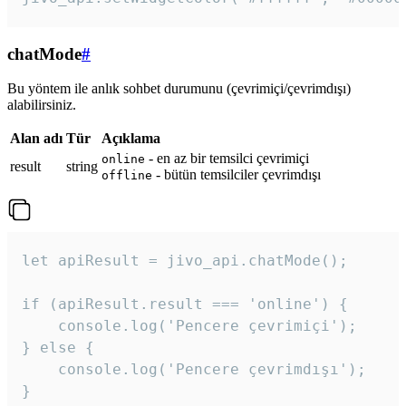
chatMode
#
Bu yöntem ile anlık sohbet durumunu (çevrimiçi/çevrimdışı)
alabilirsiniz.
Alan adı
Tür
Açıklama
- en az bir temsilci çevrimiçi
online
result
string
- bütün temsilciler çevrimdışı
offline
let apiResult = jivo_api.chatMode();

if (apiResult.result === 'online') {

    console.log('Pencere çevrimiçi');

} else {

    console.log('Pencere çevrimdışı');

}