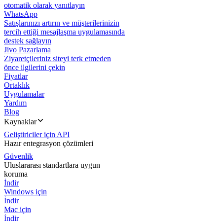
otomatik olarak yanıtlayın
WhatsApp
Satışlarınızı artırın ve müşterilerinizin
tercih ettiği mesajlaşma uygulamasında
destek sağlayın
Jivo Pazarlama
Ziyaretçileriniz siteyi terk etmeden
önce ilgilerini çekin
Fiyatlar
Ortaklık
Uygulamalar
Yardım
Blog
Kaynaklar
Geliştiriciler için API
Hazır entegrasyon çözümleri
Güvenlik
Uluslararası standartlara uygun
koruma
İndir
Windows için
İndir
Mac için
İndir