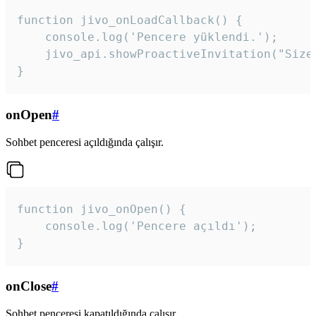
function jivo_onLoadCallback() {

    console.log('Pencere yüklendi.');

    jivo_api.showProactiveInvitation("Size
}
onOpen
#
Sohbet penceresi açıldığında çalışır.
function jivo_onOpen() {

    console.log('Pencere açıldı');

}
onClose
#
Sohbet penceresi kapatıldığında çalışır.