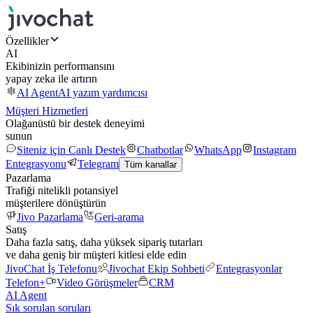
Özellikler
AI
Ekibinizin performansını
yapay zeka ile artırın
AI Agent
AI yazım yardımcısı
Müşteri Hizmetleri
Olağanüstü bir destek deneyimi
sunun
Siteniz için Canlı Destek
Chatbotlar
WhatsApp
Instagram
Entegrasyonu
Telegram
Tüm kanallar
Pazarlama
Trafiği nitelikli potansiyel
müşterilere dönüştürün
Jivo Pazarlama
Geri-arama
Satış
Daha fazla satış, daha yüksek sipariş tutarları
ve daha geniş bir müşteri kitlesi elde edin
JivoChat İş Telefonu
Jivochat Ekip Sohbeti
Entegrasyonlar
Telefon+
Video Görüşmeler
CRM
AI Agent
Sık sorulan soruları