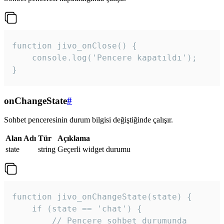
function jivo_onClose() {

    console.log('Pencere kapatıldı');

}
onChangeState
#
Sohbet penceresinin durum bilgisi değiştiğinde çalışır.
Alan Adı
Tür
Açıklama
state
string
Geçerli widget durumu
function jivo_onChangeState(state) {

    if (state == 'chat') {

        // Pencere sohbet durumunda
