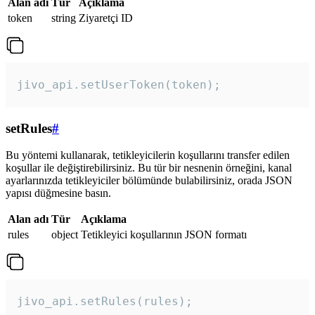
Alan adı
Tür
Açıklama
token
string
Ziyaretçi ID
jivo_api.setUserToken(token);
setRules
#
Bu yöntemi kullanarak, tetikleyicilerin koşullarını transfer edilen
koşullar ile değiştirebilirsiniz. Bu tür bir nesnenin örneğini, kanal
ayarlarınızda tetikleyiciler bölümünde bulabilirsiniz, orada JSON
yapısı düğmesine basın.
Alan adı
Tür
Açıklama
rules
object
Tetikleyici koşullarının JSON formatı
jivo_api.setRules(rules); 