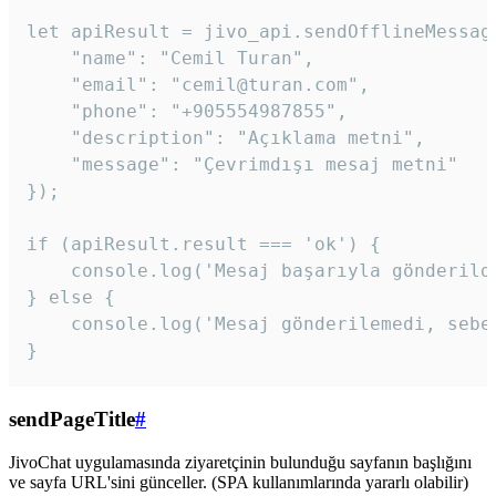
let apiResult = jivo_api.sendOfflineMessage
    "name": "Cemil Turan",

    "email": "cemil@turan.com",

    "phone": "+905554987855",

    "description": "Açıklama metni",

    "message": "Çevrimdışı mesaj metni"

});

if (apiResult.result === 'ok') {

    console.log('Mesaj başarıyla gönderildi
} else {

    console.log('Mesaj gönderilemedi, sebeb
}
sendPageTitle
#
JivoChat uygulamasında ziyaretçinin bulunduğu sayfanın başlığını
ve sayfa URL'sini günceller. (SPA kullanımlarında yararlı olabilir)