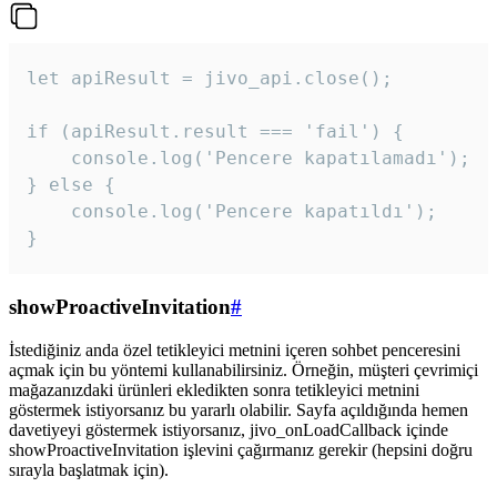
let apiResult = jivo_api.close();

if (apiResult.result === 'fail') {

    console.log('Pencere kapatılamadı');

} else {

    console.log('Pencere kapatıldı');

}
showProactiveInvitation
#
İstediğiniz anda özel tetikleyici metnini içeren sohbet penceresini
açmak için bu yöntemi kullanabilirsiniz. Örneğin, müşteri çevrimiçi
mağazanızdaki ürünleri ekledikten sonra tetikleyici metnini
göstermek istiyorsanız bu yararlı olabilir. Sayfa açıldığında hemen
davetiyeyi göstermek istiyorsanız, jivo_onLoadCallback içinde
showProactiveInvitation işlevini çağırmanız gerekir (hepsini doğru
sırayla başlatmak için).