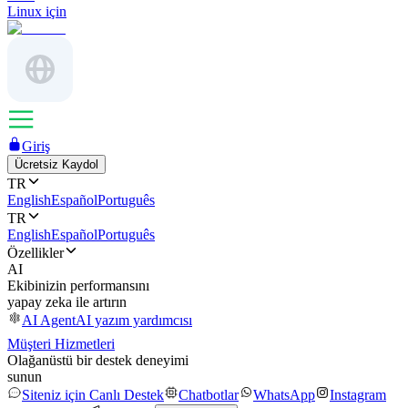
Linux için
Giriş
Ücretsiz Kaydol
TR
English
Español
Português
TR
English
Español
Português
Özellikler
AI
Ekibinizin performansını
yapay zeka ile artırın
AI Agent
AI yazım yardımcısı
Müşteri Hizmetleri
Olağanüstü bir destek deneyimi
sunun
Siteniz için Canlı Destek
Chatbotlar
WhatsApp
Instagram