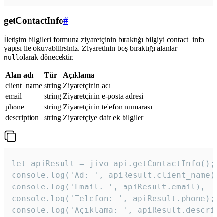
getContactInfo
#
İletişim bilgileri formuna ziyaretçinin bıraktığı bilgiyi contact_info
yapısı ile okuyabilirsiniz. Ziyaretinin boş bıraktığı alanlar
olarak dönecektir.
null
Alan adı
Tür
Açıklama
client_name
string
Ziyaretçinin adı
email
string
Ziyaretçinin e-posta adresi
phone
string
Ziyaretçinin telefon numarası
description
string
Ziyaretçiye dair ek bilgiler
let apiResult = jivo_api.getContactInfo();

console.log('Ad: ', apiResult.client_name);
console.log('Email: ', apiResult.email);

console.log('Telefon: ', apiResult.phone);

console.log('Açıklama: ', apiResult.descri