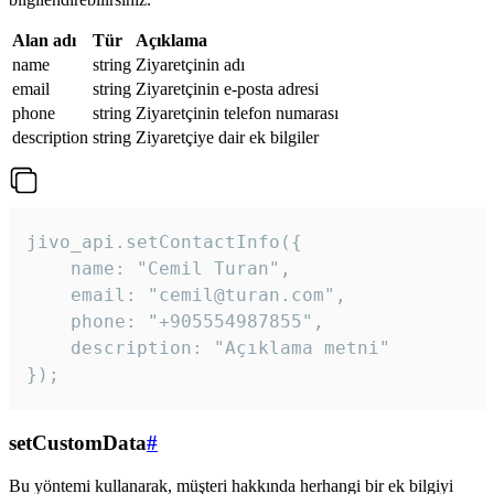
Alan adı
Tür
Açıklama
name
string
Ziyaretçinin adı
email
string
Ziyaretçinin e-posta adresi
phone
string
Ziyaretçinin telefon numarası
description
string
Ziyaretçiye dair ek bilgiler
jivo_api.setContactInfo({

    name: "Cemil Turan",

    email: "cemil@turan.com",

    phone: "+905554987855",

    description: "Açıklama metni"

});
setCustomData
#
Bu yöntemi kullanarak, müşteri hakkında herhangi bir ek bilgiyi