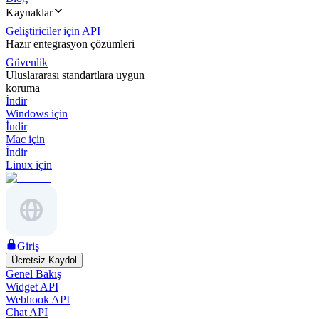
Kaynaklar
Geliştiriciler için API
Hazır entegrasyon çözümleri
Güvenlik
Uluslararası standartlara uygun
koruma
İndir
Windows için
İndir
Mac için
İndir
Linux için
Giriş
Ücretsiz Kaydol
Genel Bakış
Widget API
Webhook API
Chat API