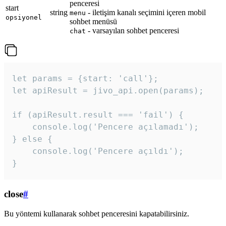
penceresi
start
string
- iletişim kanalı seçimini içeren mobil
menu
opsiyonel
sohbet menüsü
- varsayılan sohbet penceresi
chat
let params = {start: 'call'};

let apiResult = jivo_api.open(params);

if (apiResult.result === 'fail') {

    console.log('Pencere açılamadı');

} else {

    console.log('Pencere açıldı');

}
close
#
Bu yöntemi kullanarak sohbet penceresini kapatabilirsiniz.