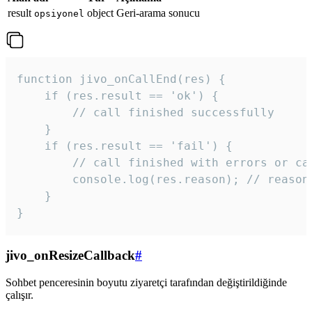
result
object
Geri-arama sonucu
opsiyonel
function jivo_onCallEnd(res) {

    if (res.result == 'ok') {

        // call finished successfully

    }

    if (res.result == 'fail') {

        // call finished with errors or can
        console.log(res.reason); // reason 
    }

} 
jivo_onResizeCallback
#
Sohbet penceresinin boyutu ziyaretçi tarafından değiştirildiğinde
çalışır.