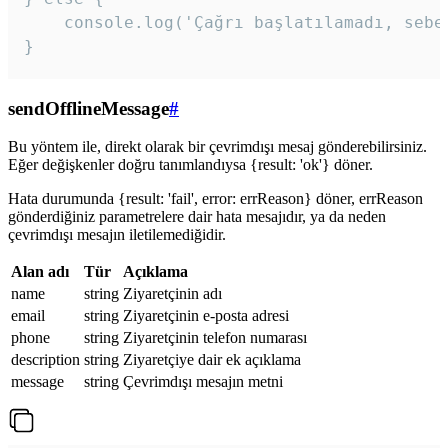
    console.log('Çağrı başlatılamadı, sebeb
}
sendOfflineMessage
#
Bu yöntem ile, direkt olarak bir çevrimdışı mesaj gönderebilirsiniz.
Eğer değişkenler doğru tanımlandıysa {result: 'ok'} döner.
Hata durumunda {result: 'fail', error: errReason} döner, errReason
gönderdiğiniz parametrelere dair hata mesajıdır, ya da neden
çevrimdışı mesajın iletilemediğidir.
Alan adı
Tür
Açıklama
name
string
Ziyaretçinin adı
email
string
Ziyaretçinin e-posta adresi
phone
string
Ziyaretçinin telefon numarası
description
string
Ziyaretçiye dair ek açıklama
message
string
Çevrimdışı mesajın metni