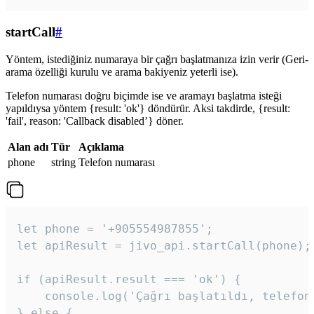
startCall
#
Yöntem, istediğiniz numaraya bir çağrı başlatmanıza izin verir (Geri-
arama özelliği kurulu ve arama bakiyeniz yeterli ise).
Telefon numarası doğru biçimde ise ve aramayı başlatma isteği
yapıldıysa yöntem {result: 'ok'} döndürür. Aksi takdirde, {result:
'fail', reason: 'Callback disabled’} döner.
Alan adı
Tür
Açıklama
phone
string
Telefon numarası
let phone = '+905554987855';

let apiResult = jivo_api.startCall(phone);

if (apiResult.result === 'ok') {

    console.log('Çağrı başlatıldı, telefon 
} else {
