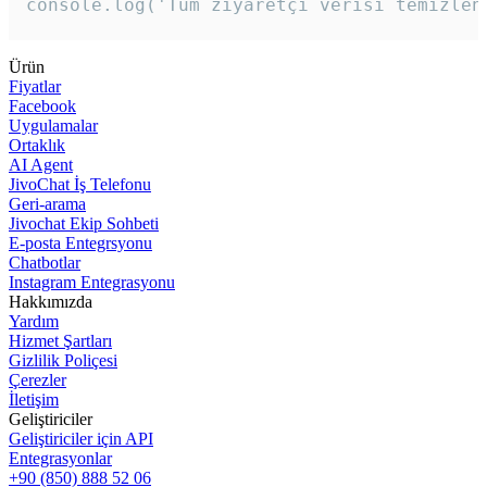
console.log('Tüm ziyaretçi verisi temizlen
Ürün
Fiyatlar
Facebook
Uygulamalar
Ortaklık
AI Agent
JivoChat İş Telefonu
Geri-arama
Jivochat Ekip Sohbeti
E-posta Entegrsyonu
Chatbotlar
Instagram Entegrasyonu
Hakkımızda
Yardım
Hizmet Şartları
Gizlilik Poliçesi
Çerezler
İletişim
Geliştiriciler
Geliştiriciler için API
Entegrasyonlar
+90 (850) 888 52 06