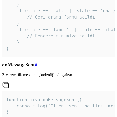
    }

    if (state == 'call' || state == 'chat/c
        // Geri arama formu açıldı

    }

    if (state == 'label' || state == 'chat/
        // Pencere minimize edildi

    }

}
onMessageSent
#
Ziyaretçi ilk mesajını gönderdiğinde çalışır.
function jivo_onMessageSent() {

    console.log('Client sent the first mess
}