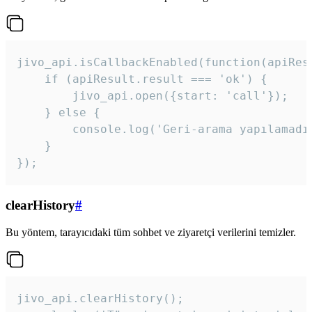
jivo_api.isCallbackEnabled(function(apiResu
    if (apiResult.result === 'ok') {

        jivo_api.open({start: 'call'});

    } else {

        console.log('Geri-arama yapılamadı
    }

}); 
clearHistory
#
Bu yöntem, tarayıcıdaki tüm sohbet ve ziyaretçi verilerini temizler.
jivo_api.clearHistory();
