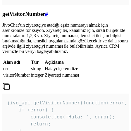
getVisitorNumber
#
JivoChat’tin ziyaretçiye atadığı eşsiz numarayı almak için
asenkronize fonksiyon. Ziyaretçiler, kanalınız için, sıralı bir şekilde
numaralanır: 1,2,3 vb. Ziyaretçi numarası, temsilci iletişim bilgisi
bırakmadığında, temsilci uygulamasında gözükecektir ve daha sonra
arşivde ilgili ziyaretçiyi numarası ile bulabilirsiniz. Ayrıca CRM
verinizle bu veriyi bağlayabilirsiniz.
Alan adı
Tür
Açıklama
err
string
Hatayı içeren dize
visitorNumber
integer
Ziyaretçi numarası
jivo_api.getVisitorNumber(function(error, v
    if (error) {

        console.log('Hata: ', error);

        return;

    }  
