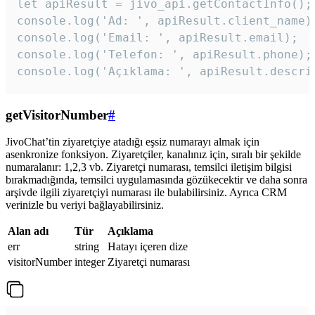
let apiResult = jivo_api.getContactInfo();

console.log('Ad: ', apiResult.client_name);
console.log('Email: ', apiResult.email);

console.log('Telefon: ', apiResult.phone);

console.log('Açıklama: ', apiResult.descri
getVisitorNumber
#
JivoChat’tin ziyaretçiye atadığı eşsiz numarayı almak için
asenkronize fonksiyon. Ziyaretçiler, kanalınız için, sıralı bir şekilde
numaralanır: 1,2,3 vb. Ziyaretçi numarası, temsilci iletişim bilgisi
bırakmadığında, temsilci uygulamasında gözükecektir ve daha sonra
arşivde ilgili ziyaretçiyi numarası ile bulabilirsiniz. Ayrıca CRM
verinizle bu veriyi bağlayabilirsiniz.
Alan adı
Tür
Açıklama
err
string
Hatayı içeren dize
visitorNumber
integer
Ziyaretçi numarası