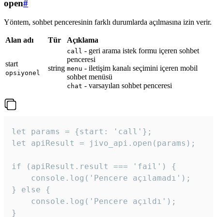
open
#
Yöntem, sohbet penceresinin farklı durumlarda açılmasına izin verir.
Alan adı
Tür
Açıklama
- geri arama istek formu içeren sohbet
call
penceresi
start
string
- iletişim kanalı seçimini içeren mobil
menu
opsiyonel
sohbet menüsü
- varsayılan sohbet penceresi
chat
let params = {start: 'call'};

let apiResult = jivo_api.open(params);

if (apiResult.result === 'fail') {

    console.log('Pencere açılamadı');

} else {

    console.log('Pencere açıldı');

}