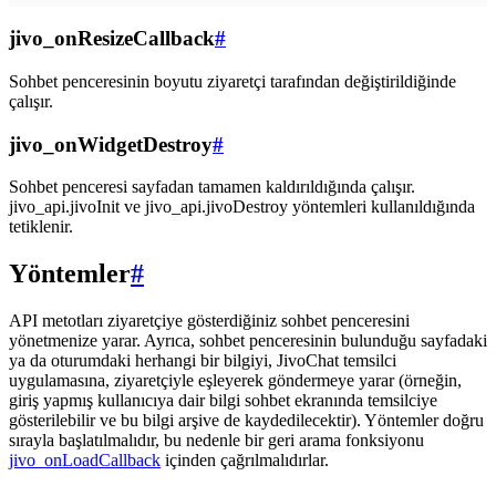
jivo_onResizeCallback
#
Sohbet penceresinin boyutu ziyaretçi tarafından değiştirildiğinde
çalışır.
jivo_onWidgetDestroy
#
Sohbet penceresi sayfadan tamamen kaldırıldığında çalışır.
jivo_api.jivoInit ve jivo_api.jivoDestroy yöntemleri kullanıldığında
tetiklenir.
Yöntemler
#
API metotları ziyaretçiye gösterdiğiniz sohbet penceresini
yönetmenize yarar. Ayrıca, sohbet penceresinin bulunduğu sayfadaki
ya da oturumdaki herhangi bir bilgiyi, JivoChat temsilci
uygulamasına, ziyaretçiyle eşleyerek göndermeye yarar (örneğin,
giriş yapmış kullanıcıya dair bilgi sohbet ekranında temsilciye
gösterilebilir ve bu bilgi arşive de kaydedilecektir). Yöntemler doğru
sırayla başlatılmalıdır, bu nedenle bir geri arama fonksiyonu
jivo_onLoadCallback
içinden çağrılmalıdırlar.