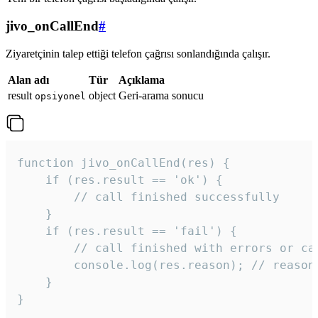
jivo_onCallEnd
#
Ziyaretçinin talep ettiği telefon çağrısı sonlandığında çalışır.
Alan adı
Tür
Açıklama
result
object
Geri-arama sonucu
opsiyonel
function jivo_onCallEnd(res) {

    if (res.result == 'ok') {

        // call finished successfully

    }

    if (res.result == 'fail') {

        // call finished with errors or can
        console.log(res.reason); // reason 
    }

} 