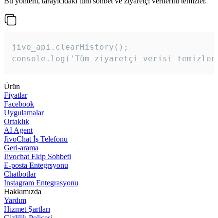
Bu yöntem, tarayıcıdaki tüm sohbet ve ziyaretçi verilerini temizler.
jivo_api.clearHistory();

console.log('Tüm ziyaretçi verisi temizlen
Ürün
Fiyatlar
Facebook
Uygulamalar
Ortaklık
AI Agent
JivoChat İş Telefonu
Geri-arama
Jivochat Ekip Sohbeti
E-posta Entegrsyonu
Chatbotlar
Instagram Entegrasyonu
Hakkımızda
Yardım
Hizmet Şartları
Gizlilik Poliçesi