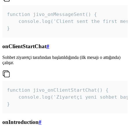
function jivo_onMessageSent() {

    console.log('Client sent the first mess
}
onClientStartChat
#
Sohbet ziyaretçi tarafından başlatıldığında (ilk mesajı o attığında)
çalışır.
function jivo_onClientStartChat() {

    console.log('Ziyaretçi yeni sohbet başl
}
onIntroduction
#