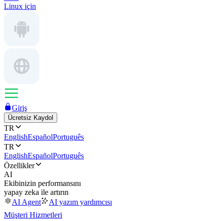
Linux için
Giriş
Ücretsiz Kaydol
TR
English
Español
Português
TR
English
Español
Português
Özellikler
AI
Ekibinizin performansını
yapay zeka ile artırın
AI Agent
AI yazım yardımcısı
Müşteri Hizmetleri