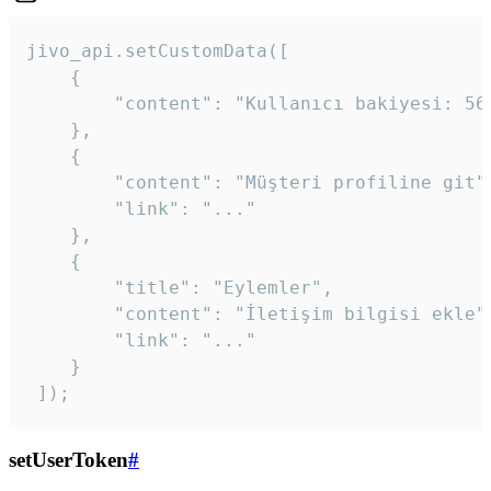
jivo_api.setCustomData([

    {

        "content": "Kullanıcı bakiyesi: 56T
    },

    {

        "content": "Müşteri profiline git",
        "link": "..."

    },

    {

        "title": "Eylemler",

        "content": "İletişim bilgisi ekle",
        "link": "..."

    }

 ]); 
setUserToken
#