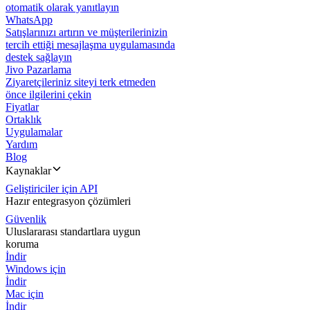
otomatik olarak yanıtlayın
WhatsApp
Satışlarınızı artırın ve müşterilerinizin
tercih ettiği mesajlaşma uygulamasında
destek sağlayın
Jivo Pazarlama
Ziyaretçileriniz siteyi terk etmeden
önce ilgilerini çekin
Fiyatlar
Ortaklık
Uygulamalar
Yardım
Blog
Kaynaklar
Geliştiriciler için API
Hazır entegrasyon çözümleri
Güvenlik
Uluslararası standartlara uygun
koruma
İndir
Windows için
İndir
Mac için
İndir