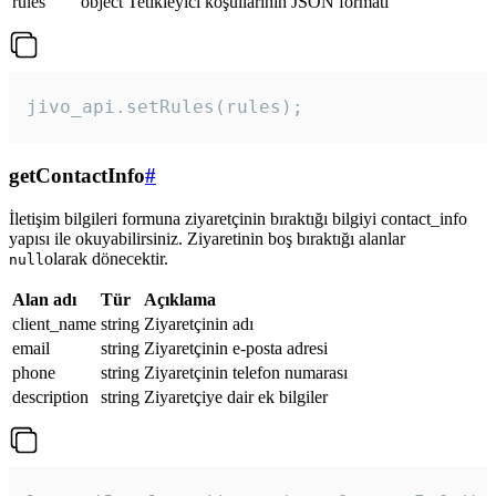
rules
object
Tetikleyici koşullarının JSON formatı
jivo_api.setRules(rules); 
getContactInfo
#
İletişim bilgileri formuna ziyaretçinin bıraktığı bilgiyi contact_info
yapısı ile okuyabilirsiniz. Ziyaretinin boş bıraktığı alanlar
olarak dönecektir.
null
Alan adı
Tür
Açıklama
client_name
string
Ziyaretçinin adı
email
string
Ziyaretçinin e-posta adresi
phone
string
Ziyaretçinin telefon numarası
description
string
Ziyaretçiye dair ek bilgiler