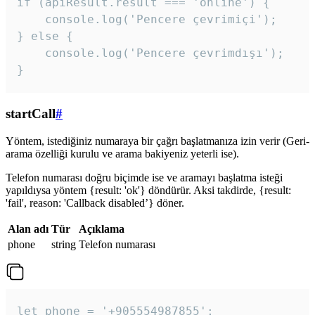
if (apiResult.result === 'online') {

    console.log('Pencere çevrimiçi');

} else {

    console.log('Pencere çevrimdışı');

}
startCall
#
Yöntem, istediğiniz numaraya bir çağrı başlatmanıza izin verir (Geri-
arama özelliği kurulu ve arama bakiyeniz yeterli ise).
Telefon numarası doğru biçimde ise ve aramayı başlatma isteği
yapıldıysa yöntem {result: 'ok'} döndürür. Aksi takdirde, {result:
'fail', reason: 'Callback disabled’} döner.
Alan adı
Tür
Açıklama
phone
string
Telefon numarası
let phone = '+905554987855';
