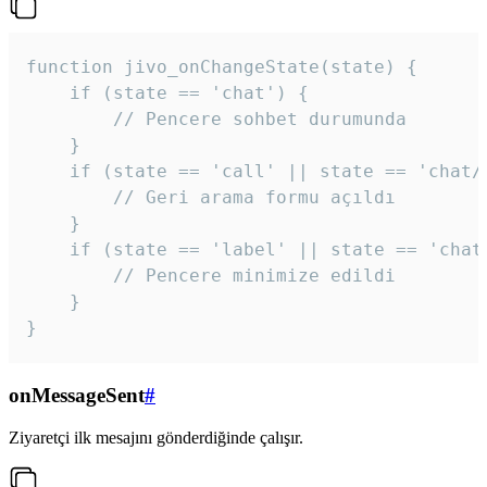
function jivo_onChangeState(state) {

    if (state == 'chat') {

        // Pencere sohbet durumunda

    }

    if (state == 'call' || state == 'chat/c
        // Geri arama formu açıldı

    }

    if (state == 'label' || state == 'chat/
        // Pencere minimize edildi

    }

}
onMessageSent
#
Ziyaretçi ilk mesajını gönderdiğinde çalışır.