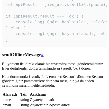
let apiResult = jivo_api.startCall(phone);

if (apiResult.result === 'ok') {

    console.log('Çağrı başlatıldı, telefon 
} else {

    console.log('Çağrı başlatılamadı, sebeb
}
sendOfflineMessage
#
Bu yöntem ile, direkt olarak bir çevrimdışı mesaj gönderebilirsiniz.
Eğer değişkenler doğru tanımlandıysa {result: 'ok'} döner.
Hata durumunda {result: 'fail', error: errReason} döner, errReason
gönderdiğiniz parametrelere dair hata mesajıdır, ya da neden
çevrimdışı mesajın iletilemediğidir.
Alan adı
Tür
Açıklama
name
string
Ziyaretçinin adı
email
string
Ziyaretçinin e-posta adresi