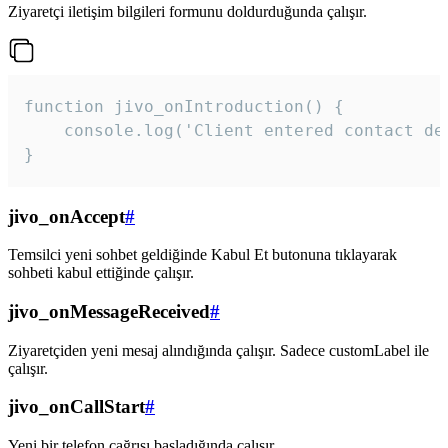
Ziyaretçi iletişim bilgileri formunu doldurduğunda çalışır.
function jivo_onIntroduction() {

    console.log('Client entered contact det
}
jivo_onAccept
#
Temsilci yeni sohbet geldiğinde Kabul Et butonuna tıklayarak
sohbeti kabul ettiğinde çalışır.
jivo_onMessageReceived
#
Ziyaretçiden yeni mesaj alındığında çalışır. Sadece customLabel ile
çalışır.
jivo_onCallStart
#
Yeni bir telefon çağrısı başladığında çalışır.