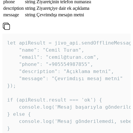
phone
string
Ziyaretçinin telefon numarası
description
string
Ziyaretçiye dair ek açıklama
message
string
Çevrimdışı mesajın metni
let apiResult = jivo_api.sendOfflineMessage
    "name": "Cemil Turan",

    "email": "cemil@turan.com",

    "phone": "+905554987855",

    "description": "Açıklama metni",

    "message": "Çevrimdışı mesaj metni"

});

if (apiResult.result === 'ok') {

    console.log('Mesaj başarıyla gönderildi
} else {

    console.log('Mesaj gönderilemedi, sebeb
}