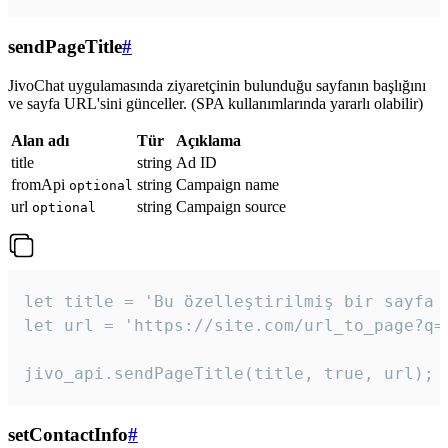
sendPageTitle
#
JivoChat uygulamasında ziyaretçinin bulunduğu sayfanın başlığını
ve sayfa URL'sini günceller. (SPA kullanımlarında yararlı olabilir)
Alan adı
Tür
Açıklama
title
string
Ad ID
fromApi
string
Campaign name
optional
url
string
Campaign source
optional
let title = 'Bu özelleştirilmiş bir sayfa b
let url = 'https://site.com/url_to_page?q=p
jivo_api.sendPageTitle(title, true, url);
setContactInfo
#