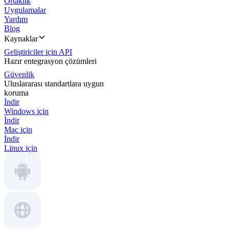
Ortaklık
Uygulamalar
Yardım
Blog
Kaynaklar
Geliştiriciler için API
Hazır entegrasyon çözümleri
Güvenlik
Uluslararası standartlara uygun
koruma
İndir
Windows için
İndir
Mac için
İndir
Linux için