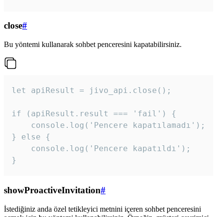
close
#
Bu yöntemi kullanarak sohbet penceresini kapatabilirsiniz.
let apiResult = jivo_api.close();

if (apiResult.result === 'fail') {

    console.log('Pencere kapatılamadı');

} else {

    console.log('Pencere kapatıldı');

}
showProactiveInvitation
#
İstediğiniz anda özel tetikleyici metnini içeren sohbet penceresini