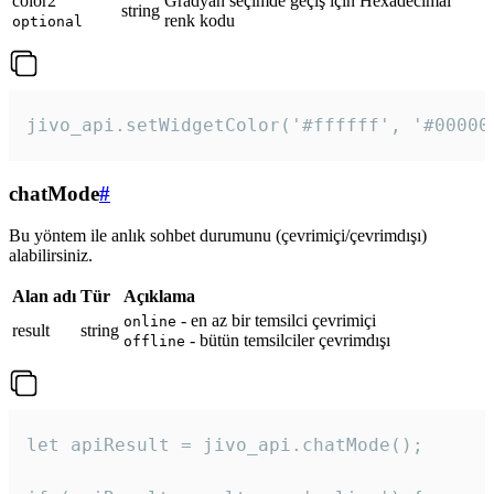
color2
Gradyan seçimde geçiş için Hexadecimal
string
renk kodu
optional
jivo_api.setWidgetColor('#ffffff', '#00000
chatMode
#
Bu yöntem ile anlık sohbet durumunu (çevrimiçi/çevrimdışı)
alabilirsiniz.
Alan adı
Tür
Açıklama
- en az bir temsilci çevrimiçi
online
result
string
- bütün temsilciler çevrimdışı
offline
let apiResult = jivo_api.chatMode();
