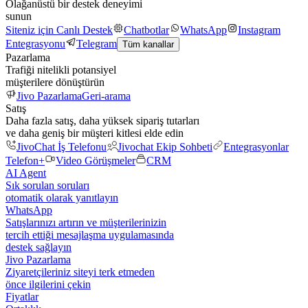
Olağanüstü bir destek deneyimi
sunun
Siteniz için Canlı Destek
Chatbotlar
WhatsApp
Instagram
Entegrasyonu
Telegram
Tüm kanallar
Pazarlama
Trafiği nitelikli potansiyel
müşterilere dönüştürün
Jivo Pazarlama
Geri-arama
Satış
Daha fazla satış, daha yüksek sipariş tutarları
ve daha geniş bir müşteri kitlesi elde edin
JivoChat İş Telefonu
Jivochat Ekip Sohbeti
Entegrasyonlar
Telefon+
Video Görüşmeler
CRM
AI Agent
Sık sorulan soruları
otomatik olarak yanıtlayın
WhatsApp
Satışlarınızı artırın ve müşterilerinizin
tercih ettiği mesajlaşma uygulamasında
destek sağlayın
Jivo Pazarlama
Ziyaretçileriniz siteyi terk etmeden
önce ilgilerini çekin
Fiyatlar