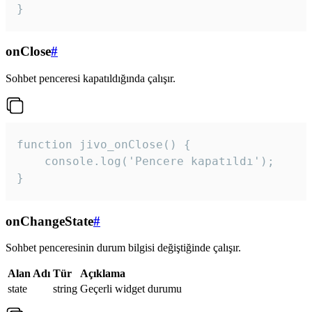
}
onClose
#
Sohbet penceresi kapatıldığında çalışır.
function jivo_onClose() {

    console.log('Pencere kapatıldı');

}
onChangeState
#
Sohbet penceresinin durum bilgisi değiştiğinde çalışır.
Alan Adı
Tür
Açıklama
state
string
Geçerli widget durumu