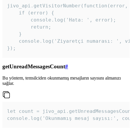
jivo_api.getVisitorNumber(function(error, v
    if (error) {

        console.log('Hata: ', error);

        return;

    }  

    console.log('Ziyaretçi numarası: ', vis
});
getUnreadMessagesCount
#
Bu yöntem, temsilciden okunmamış mesajların sayısını almanızı
sağlar.
let count = jivo_api.getUnreadMessagesCount
console.log('Okunmamış mesaj sayısı:', cou