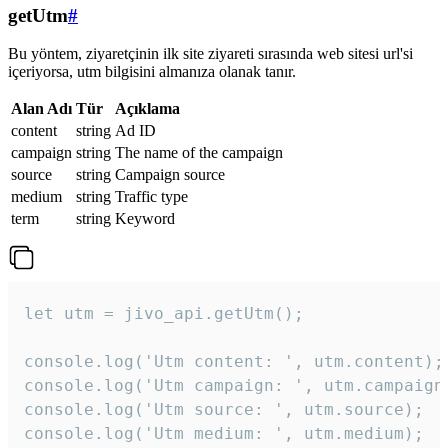
getUtm
#
Bu yöntem, ziyaretçinin ilk site ziyareti sırasında web sitesi url'si
içeriyorsa, utm bilgisini almanıza olanak tanır.
Alan Adı
Tür
Açıklama
content
string
Ad ID
campaign
string
The name of the campaign
source
string
Campaign source
medium
string
Traffic type
term
string
Keyword
let utm = jivo_api.getUtm();

console.log('Utm content: ', utm.content);

console.log('Utm campaign: ', utm.campaign)
console.log('Utm source: ', utm.source);

console.log('Utm medium: ', utm.medium);
