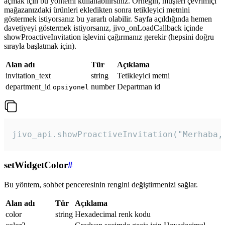
açmak için bu yöntemi kullanabilirsiniz. Örneğin, müşteri çevrimiçi
mağazanızdaki ürünleri ekledikten sonra tetikleyici metnini
göstermek istiyorsanız bu yararlı olabilir. Sayfa açıldığında hemen
davetiyeyi göstermek istiyorsanız, jivo_onLoadCallback içinde
showProactiveInvitation işlevini çağırmanız gerekir (hepsini doğru
sırayla başlatmak için).
Alan adı
Tür
Açıklama
invitation_text
string
Tetikleyici metni
department_id
number
Departman id
opsiyonel
jivo_api.showProactiveInvitation("Merhaba,
setWidgetColor
#
Bu yöntem, sohbet penceresinin rengini değiştirmenizi sağlar.
Alan adı
Tür
Açıklama
color
string
Hexadecimal renk kodu