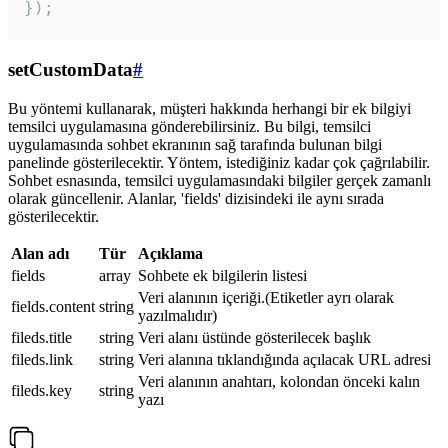
});
setCustomData
#
Bu yöntemi kullanarak, müşteri hakkında herhangi bir ek bilgiyi
temsilci uygulamasına gönderebilirsiniz. Bu bilgi, temsilci
uygulamasında sohbet ekranının sağ tarafında bulunan bilgi
panelinde gösterilecektir. Yöntem, istediğiniz kadar çok çağrılabilir.
Sohbet esnasında, temsilci uygulamasındaki bilgiler gerçek zamanlı
olarak güncellenir. Alanlar, 'fields' dizisindeki ile aynı sırada
gösterilecektir.
Alan adı
Tür
Açıklama
fields
array
Sohbete ek bilgilerin listesi
Veri alanının içeriği.(Etiketler ayrı olarak
fields.content
string
yazılmalıdır)
fileds.title
string
Veri alanı üstünde gösterilecek başlık
fileds.link
string
Veri alanına tıklandığında açılacak URL adresi
Veri alanının anahtarı, kolondan önceki kalın
fileds.key
string
yazı