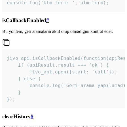
console.log('Utm term: ', utm.term);
isCallbackEnabled
#
Bu yöntem, geri aramaların aktif olup olmadığını kontrol eder.
jivo_api.isCallbackEnabled(function(apiResu
    if (apiResult.result === 'ok') {

        jivo_api.open({start: 'call'});

    } else {

        console.log('Geri-arama yapılamadı
    }

}); 
clearHistory
#