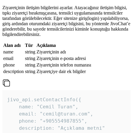
Ziyaretçinin iletişim bilgilerini ayarlar. Atayacağınız iletişim bilgisi,
tıpkı ziyaretçi bırakmışçasına, temsilci uygulamasında temsilciler
tarafından görülebilecektir. Eğer sitenize giriş(login) yapılabiliyorsa,
giriş ardından oturumdaki ziyaretçi bilgisini, bu yöntemle JivoChat’e
gönderebilir, bu sayede temsilcilerinizi kiminle konuştuğu hakkında
bilgilendirebilirsiniz.
Alan adı
Tür
Açıklama
name
string
Ziyaretçinin adı
email
string
Ziyaretçinin e-posta adresi
phone
string
Ziyaretçinin telefon numarası
description
string
Ziyaretçiye dair ek bilgiler
jivo_api.setContactInfo({

    name: "Cemil Turan",

    email: "cemil@turan.com",

    phone: "+905554987855",

    description: "Açıklama metni"
