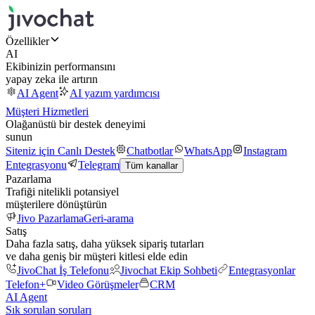
Özellikler
AI
Ekibinizin performansını
yapay zeka ile artırın
AI Agent
AI yazım yardımcısı
Müşteri Hizmetleri
Olağanüstü bir destek deneyimi
sunun
Siteniz için Canlı Destek
Chatbotlar
WhatsApp
Instagram
Entegrasyonu
Telegram
Tüm kanallar
Pazarlama
Trafiği nitelikli potansiyel
müşterilere dönüştürün
Jivo Pazarlama
Geri-arama
Satış
Daha fazla satış, daha yüksek sipariş tutarları
ve daha geniş bir müşteri kitlesi elde edin
JivoChat İş Telefonu
Jivochat Ekip Sohbeti
Entegrasyonlar
Telefon+
Video Görüşmeler
CRM
AI Agent
Sık sorulan soruları