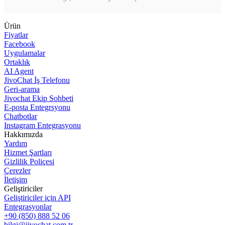
Ürün
Fiyatlar
Facebook
Uygulamalar
Ortaklık
AI Agent
JivoChat İş Telefonu
Geri-arama
Jivochat Ekip Sohbeti
E-posta Entegrsyonu
Chatbotlar
Instagram Entegrasyonu
Hakkımızda
Yardım
Hizmet Şartları
Gizlilik Poliçesi
Çerezler
İletişim
Geliştiriciler
Geliştiriciler için API
Entegrasyonlar
+90 (850) 888 52 06
bilgi@jivochat.com.tr