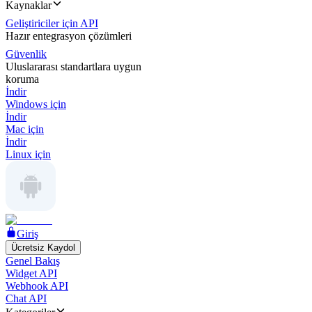
Kaynaklar
Geliştiriciler için API
Hazır entegrasyon çözümleri
Güvenlik
Uluslararası standartlara uygun
koruma
İndir
Windows için
İndir
Mac için
İndir
Linux için
Giriş
Ücretsiz Kaydol
Genel Bakış
Widget API
Webhook API
Chat API