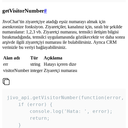
getVisitorNumber
#
JivoChat’tin ziyaretçiye atadığı eşsiz numarayı almak için
asenkronize fonksiyon. Ziyaretçiler, kanalınız için, sıralı bir şekilde
numaralanır: 1,2,3 vb. Ziyaretçi numarası, temsilci iletişim bilgisi
bırakmadığında, temsilci uygulamasında gözükecektir ve daha sonra
arşivde ilgili ziyaretçiyi numarası ile bulabilirsiniz. Ayrıca CRM
verinizle bu veriyi bağlayabilirsiniz.
Alan adı
Tür
Açıklama
err
string
Hatayı içeren dize
visitorNumber
integer
Ziyaretçi numarası
jivo_api.getVisitorNumber(function(error, v
    if (error) {

        console.log('Hata: ', error);

        return;

    }  
