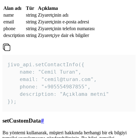
Alan adı
Tür
Açıklama
name
string
Ziyaretçinin adı
email
string
Ziyaretçinin e-posta adresi
phone
string
Ziyaretçinin telefon numarası
description
string
Ziyaretçiye dair ek bilgiler
jivo_api.setContactInfo({

    name: "Cemil Turan",

    email: "cemil@turan.com",

    phone: "+905554987855",

    description: "Açıklama metni"

});
setCustomData
#
Bu yöntemi kullanarak, müşteri hakkında herhangi bir ek bilgiyi