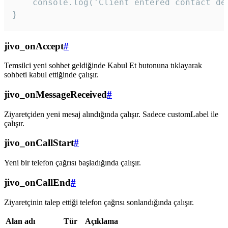
    console.log('Client entered contact det
}
jivo_onAccept
#
Temsilci yeni sohbet geldiğinde Kabul Et butonuna tıklayarak
sohbeti kabul ettiğinde çalışır.
jivo_onMessageReceived
#
Ziyaretçiden yeni mesaj alındığında çalışır. Sadece customLabel ile
çalışır.
jivo_onCallStart
#
Yeni bir telefon çağrısı başladığında çalışır.
jivo_onCallEnd
#
Ziyaretçinin talep ettiği telefon çağrısı sonlandığında çalışır.
Alan adı
Tür
Açıklama