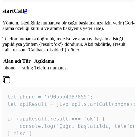
startCall
#
Yöntem, istediğiniz numaraya bir çağrı başlatmanıza izin verir (Geri-
arama özelliği kurulu ve arama bakiyeniz yeterli ise).
Telefon numarası doğru biçimde ise ve aramayı başlatma isteği
yapıldıysa yöntem {result: 'ok'} döndürür. Aksi takdirde, {result:
'fail', reason: 'Callback disabled’} döner.
Alan adı
Tür
Açıklama
phone
string
Telefon numarası
let phone = '+905554987855';

let apiResult = jivo_api.startCall(phone);

if (apiResult.result === 'ok') {

    console.log('Çağrı başlatıldı, telefon 
} else {
