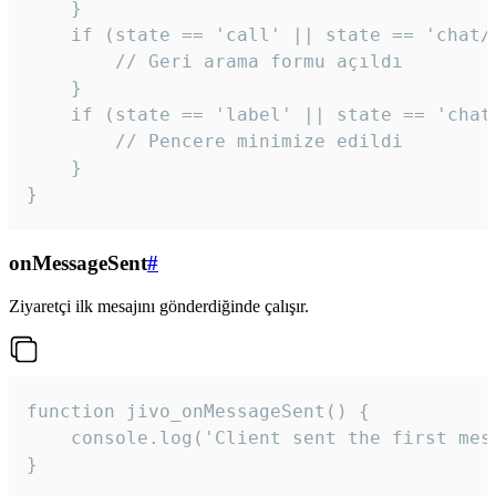
    }

    if (state == 'call' || state == 'chat/c
        // Geri arama formu açıldı

    }

    if (state == 'label' || state == 'chat/
        // Pencere minimize edildi

    }

}
onMessageSent
#
Ziyaretçi ilk mesajını gönderdiğinde çalışır.
function jivo_onMessageSent() {

    console.log('Client sent the first mess
}