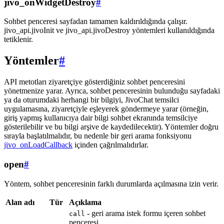
jivo_onWidgetDestroy
#
Sohbet penceresi sayfadan tamamen kaldırıldığında çalışır.
jivo_api.jivoInit ve jivo_api.jivoDestroy yöntemleri kullanıldığında
tetiklenir.
Yöntemler
#
API metotları ziyaretçiye gösterdiğiniz sohbet penceresini
yönetmenize yarar. Ayrıca, sohbet penceresinin bulunduğu sayfadaki
ya da oturumdaki herhangi bir bilgiyi, JivoChat temsilci
uygulamasına, ziyaretçiyle eşleyerek göndermeye yarar (örneğin,
giriş yapmış kullanıcıya dair bilgi sohbet ekranında temsilciye
gösterilebilir ve bu bilgi arşive de kaydedilecektir). Yöntemler doğru
sırayla başlatılmalıdır, bu nedenle bir geri arama fonksiyonu
jivo_onLoadCallback
içinden çağrılmalıdırlar.
open
#
Yöntem, sohbet penceresinin farklı durumlarda açılmasına izin verir.
Alan adı
Tür
Açıklama
- geri arama istek formu içeren sohbet
call
penceresi