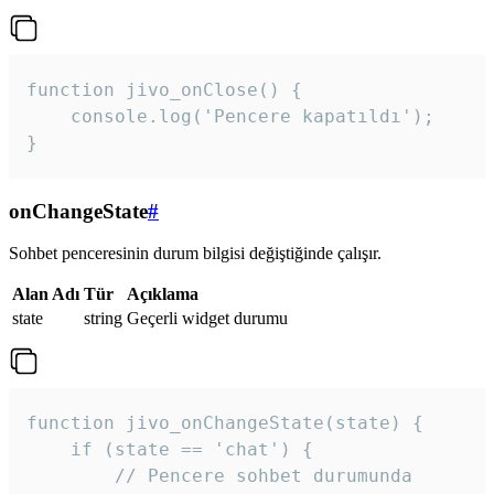
function jivo_onClose() {

    console.log('Pencere kapatıldı');

}
onChangeState
#
Sohbet penceresinin durum bilgisi değiştiğinde çalışır.
Alan Adı
Tür
Açıklama
state
string
Geçerli widget durumu
function jivo_onChangeState(state) {

    if (state == 'chat') {

        // Pencere sohbet durumunda
