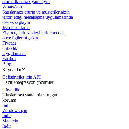
otomatik olarak yanıtlayın
WhatsApp
Satışlarınızı artırın ve müşterilerinizin
tercih ettiği mesajlaşma uygulamasında
destek sağlayın
Jivo Pazarlama
Ziyaretçileriniz siteyi terk etmeden
önce ilgilerini çekin
Fiyatlar
Ortaklık
Uygulamalar
Yardım
Blog
Kaynaklar
Geliştiriciler için API
Hazır entegrasyon çözümleri
Güvenlik
Uluslararası standartlara uygun
koruma
İndir
Windows için
İndir
Mac için
İndir