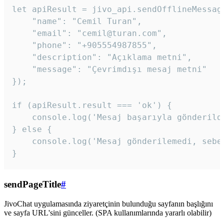
let apiResult = jivo_api.sendOfflineMessage
    "name": "Cemil Turan",

    "email": "cemil@turan.com",

    "phone": "+905554987855",

    "description": "Açıklama metni",

    "message": "Çevrimdışı mesaj metni"

});

if (apiResult.result === 'ok') {

    console.log('Mesaj başarıyla gönderildi
} else {

    console.log('Mesaj gönderilemedi, sebeb
}
sendPageTitle
#
JivoChat uygulamasında ziyaretçinin bulunduğu sayfanın başlığını
ve sayfa URL'sini günceller. (SPA kullanımlarında yararlı olabilir)