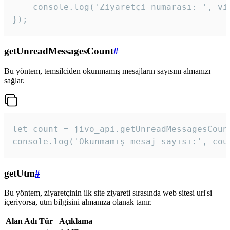
    console.log('Ziyaretçi numarası: ', vis
});
getUnreadMessagesCount
#
Bu yöntem, temsilciden okunmamış mesajların sayısını almanızı
sağlar.
let count = jivo_api.getUnreadMessagesCount
console.log('Okunmamış mesaj sayısı:', cou
getUtm
#
Bu yöntem, ziyaretçinin ilk site ziyareti sırasında web sitesi url'si
içeriyorsa, utm bilgisini almanıza olanak tanır.
Alan Adı
Tür
Açıklama