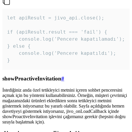
let apiResult = jivo_api.close();

if (apiResult.result === 'fail') {

    console.log('Pencere kapatılamadı');

} else {

    console.log('Pencere kapatıldı');

}
showProactiveInvitation
#
İstediğiniz anda özel tetikleyici metnini içeren sohbet penceresini
açmak için bu yöntemi kullanabilirsiniz. Örneğin, müşteri çevrimiçi
mağazanızdaki ürünleri ekledikten sonra tetikleyici metnini
göstermek istiyorsanız bu yararlı olabilir. Sayfa açıldığında hemen
davetiyeyi göstermek istiyorsanız, jivo_onLoadCallback içinde
showProactiveInvitation işlevini çağırmanız gerekir (hepsini doğru
sırayla başlatmak için).