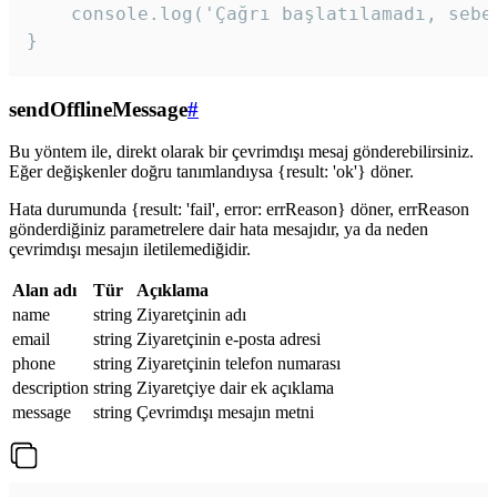
    console.log('Çağrı başlatılamadı, sebeb
}
sendOfflineMessage
#
Bu yöntem ile, direkt olarak bir çevrimdışı mesaj gönderebilirsiniz.
Eğer değişkenler doğru tanımlandıysa {result: 'ok'} döner.
Hata durumunda {result: 'fail', error: errReason} döner, errReason
gönderdiğiniz parametrelere dair hata mesajıdır, ya da neden
çevrimdışı mesajın iletilemediğidir.
Alan adı
Tür
Açıklama
name
string
Ziyaretçinin adı
email
string
Ziyaretçinin e-posta adresi
phone
string
Ziyaretçinin telefon numarası
description
string
Ziyaretçiye dair ek açıklama
message
string
Çevrimdışı mesajın metni