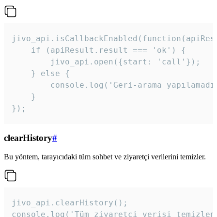
jivo_api.isCallbackEnabled(function(apiResu
    if (apiResult.result === 'ok') {

        jivo_api.open({start: 'call'});

    } else {

        console.log('Geri-arama yapılamadı
    }

}); 
clearHistory
#
Bu yöntem, tarayıcıdaki tüm sohbet ve ziyaretçi verilerini temizler.
jivo_api.clearHistory();

console.log('Tüm ziyaretçi verisi temizlen