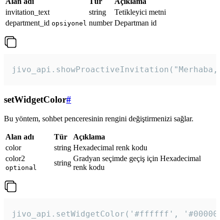
Alan adı
Tür
Açıklama
invitation_text
string
Tetikleyici metni
department_id
number
Departman id
opsiyonel
jivo_api.showProactiveInvitation("Merhaba,
setWidgetColor
#
Bu yöntem, sohbet penceresinin rengini değiştirmenizi sağlar.
Alan adı
Tür
Açıklama
color
string
Hexadecimal renk kodu
color2
Gradyan seçimde geçiş için Hexadecimal
string
renk kodu
optional
jivo_api.setWidgetColor('#ffffff', '#00000