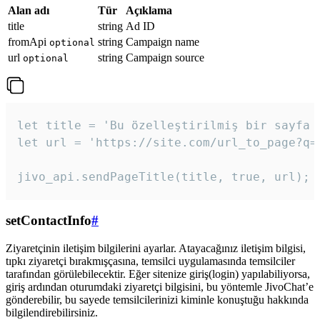
Alan adı
Tür
Açıklama
title
string
Ad ID
fromApi
string
Campaign name
optional
url
string
Campaign source
optional
let title = 'Bu özelleştirilmiş bir sayfa b
let url = 'https://site.com/url_to_page?q=p
jivo_api.sendPageTitle(title, true, url);
setContactInfo
#
Ziyaretçinin iletişim bilgilerini ayarlar. Atayacağınız iletişim bilgisi,
tıpkı ziyaretçi bırakmışçasına, temsilci uygulamasında temsilciler
tarafından görülebilecektir. Eğer sitenize giriş(login) yapılabiliyorsa,
giriş ardından oturumdaki ziyaretçi bilgisini, bu yöntemle JivoChat’e
gönderebilir, bu sayede temsilcilerinizi kiminle konuştuğu hakkında
bilgilendirebilirsiniz.