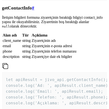
getContactInfo
#
İletişim bilgileri formuna ziyaretçinin bıraktığı bilgiyi contact_info
yapısı ile okuyabilirsiniz. Ziyaretinin boş bıraktığı alanlar
olarak dönecektir.
null
Alan adı
Tür
Açıklama
client_name
string
Ziyaretçinin adı
email
string
Ziyaretçinin e-posta adresi
phone
string
Ziyaretçinin telefon numarası
description
string
Ziyaretçiye dair ek bilgiler
let apiResult = jivo_api.getContactInfo();

console.log('Ad: ', apiResult.client_name);
console.log('Email: ', apiResult.email);

console.log('Telefon: ', apiResult.phone);

console.log('Açıklama: ', apiResult.descri