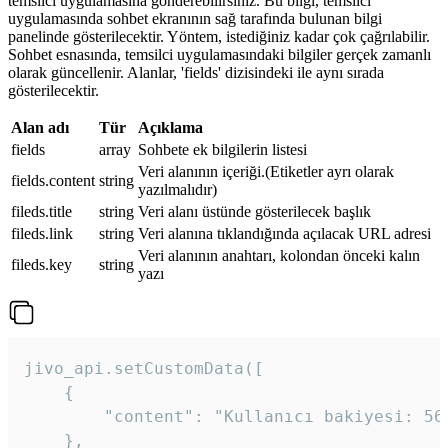
temsilci uygulamasına gönderebilirsiniz. Bu bilgi, temsilci
uygulamasında sohbet ekranının sağ tarafında bulunan bilgi
panelinde gösterilecektir. Yöntem, istediğiniz kadar çok çağrılabilir.
Sohbet esnasında, temsilci uygulamasındaki bilgiler gerçek zamanlı
olarak güncellenir. Alanlar, 'fields' dizisindeki ile aynı sırada
gösterilecektir.
Alan adı
Tür
Açıklama
fields
array
Sohbete ek bilgilerin listesi
Veri alanının içeriği.(Etiketler ayrı olarak
fields.content
string
yazılmalıdır)
fileds.title
string
Veri alanı üstünde gösterilecek başlık
fileds.link
string
Veri alanına tıklandığında açılacak URL adresi
Veri alanının anahtarı, kolondan önceki kalın
fileds.key
string
yazı
jivo_api.setCustomData([

    {

        "content": "Kullanıcı bakiyesi: 56T
    },
