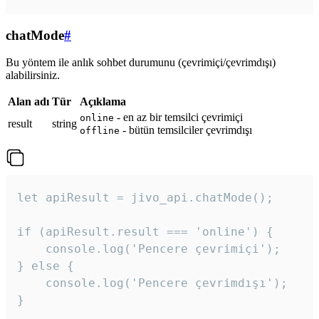
chatMode
#
Bu yöntem ile anlık sohbet durumunu (çevrimiçi/çevrimdışı)
alabilirsiniz.
Alan adı
Tür
Açıklama
- en az bir temsilci çevrimiçi
online
result
string
- bütün temsilciler çevrimdışı
offline
let apiResult = jivo_api.chatMode();

if (apiResult.result === 'online') {

    console.log('Pencere çevrimiçi');

} else {

    console.log('Pencere çevrimdışı');

}