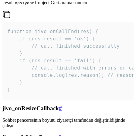
result
object
Geri-arama sonucu
opsiyonel
function jivo_onCallEnd(res) {

    if (res.result == 'ok') {

        // call finished successfully

    }

    if (res.result == 'fail') {

        // call finished with errors or can
        console.log(res.reason); // reason 
    }

} 
jivo_onResizeCallback
#
Sohbet penceresinin boyutu ziyaretçi tarafından değiştirildiğinde
çalışır.