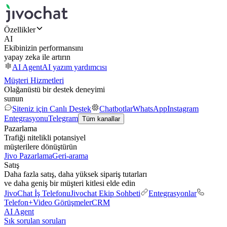
Özellikler
AI
Ekibinizin performansını
yapay zeka ile artırın
AI Agent
AI yazım yardımcısı
Müşteri Hizmetleri
Olağanüstü bir destek deneyimi
sunun
Siteniz için Canlı Destek
Chatbotlar
WhatsApp
Instagram
Entegrasyonu
Telegram
Tüm kanallar
Pazarlama
Trafiği nitelikli potansiyel
müşterilere dönüştürün
Jivo Pazarlama
Geri-arama
Satış
Daha fazla satış, daha yüksek sipariş tutarları
ve daha geniş bir müşteri kitlesi elde edin
JivoChat İş Telefonu
Jivochat Ekip Sohbeti
Entegrasyonlar
Telefon+
Video Görüşmeler
CRM
AI Agent
Sık sorulan soruları