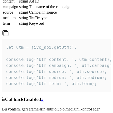
content
string
Ad ID
campaign
string
The name of the campaign
source
string
Campaign source
medium
string
Traffic type
term
string
Keyword
let utm = jivo_api.getUtm();

console.log('Utm content: ', utm.content);

console.log('Utm campaign: ', utm.campaign)
console.log('Utm source: ', utm.source);

console.log('Utm medium: ', utm.medium);

console.log('Utm term: ', utm.term);
isCallbackEnabled
#
Bu yöntem, geri aramaların aktif olup olmadığını kontrol eder.