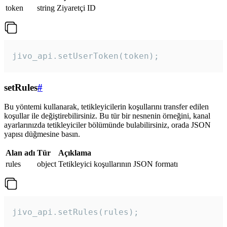
token
string
Ziyaretçi ID
jivo_api.setUserToken(token);
setRules
#
Bu yöntemi kullanarak, tetikleyicilerin koşullarını transfer edilen
koşullar ile değiştirebilirsiniz. Bu tür bir nesnenin örneğini, kanal
ayarlarınızda tetikleyiciler bölümünde bulabilirsiniz, orada JSON
yapısı düğmesine basın.
Alan adı
Tür
Açıklama
rules
object
Tetikleyici koşullarının JSON formatı
jivo_api.setRules(rules); 