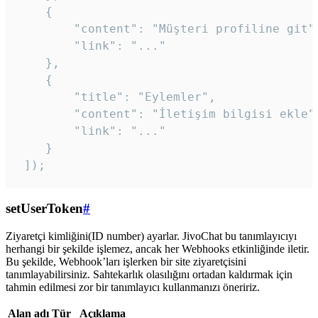
    {

        "content": "Müşteri profiline git",
        "link": "..."

    },

    {

        "title": "Eylemler",

        "content": "İletişim bilgisi ekle",
        "link": "..."

    }

 ]); 
setUserToken
#
Ziyaretçi kimliğini(ID number) ayarlar. JivoChat bu tanımlayıcıyı
herhangi bir şekilde işlemez, ancak her Webhooks etkinliğinde iletir.
Bu şekilde, Webhook’ları işlerken bir site ziyaretçisini
tanımlayabilirsiniz. Sahtekarlık olasılığını ortadan kaldırmak için
tahmin edilmesi zor bir tanımlayıcı kullanmanızı öneririz.
Alan adı
Tür
Açıklama