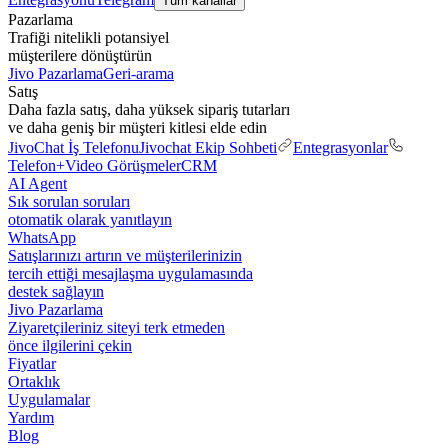
Tüm kanallar
Pazarlama
Trafiği nitelikli potansiyel
müşterilere dönüştürün
Jivo Pazarlama
Geri-arama
Satış
Daha fazla satış, daha yüksek sipariş tutarları
ve daha geniş bir müşteri kitlesi elde edin
JivoChat İş Telefonu
Jivochat Ekip Sohbeti
Entegrasyonlar
Telefon+
Video Görüşmeler
CRM
AI Agent
Sık sorulan soruları
otomatik olarak yanıtlayın
WhatsApp
Satışlarınızı artırın ve müşterilerinizin
tercih ettiği mesajlaşma uygulamasında
destek sağlayın
Jivo Pazarlama
Ziyaretçileriniz siteyi terk etmeden
önce ilgilerini çekin
Fiyatlar
Ortaklık
Uygulamalar
Yardım
Blog