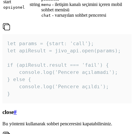
start
string
- iletişim kanalı seçimini içeren mobil
menu
opsiyonel
sohbet menüsü
- varsayılan sohbet penceresi
chat
let params = {start: 'call'};

let apiResult = jivo_api.open(params);

if (apiResult.result === 'fail') {

    console.log('Pencere açılamadı');

} else {

    console.log('Pencere açıldı');

}
close
#
Bu yöntemi kullanarak sohbet penceresini kapatabilirsiniz.