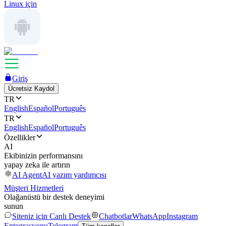
Linux için
Giriş
Ücretsiz Kaydol
TR
English
Español
Português
TR
English
Español
Português
Özellikler
AI
Ekibinizin performansını
yapay zeka ile artırın
AI Agent
AI yazım yardımcısı
Müşteri Hizmetleri
Olağanüstü bir destek deneyimi
sunun
Siteniz için Canlı Destek
Chatbotlar
WhatsApp
Instagram
Entegrasyonu
Telegram