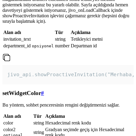
göstermek istiyorsanız bu yararlı olabilir. Sayfa açıldığında hemen
davetiyeyi göstermek istiyorsanız, jivo_onLoadCallback içinde
showProactiveInvitation işlevini çağırmanız gerekir (hepsini doğru
sırayla başlatmak için).
Alan adı
Tür
Açıklama
invitation_text
string
Tetikleyici metni
department_id
number
Departman id
opsiyonel
jivo_api.showProactiveInvitation("Merhaba,
setWidgetColor
#
Bu yöntem, sohbet penceresinin rengini değiştirmenizi sağlar.
Alan adı
Tür
Açıklama
color
string
Hexadecimal renk kodu
color2
Gradyan seçimde geçiş için Hexadecimal
string
renk kodu
optional