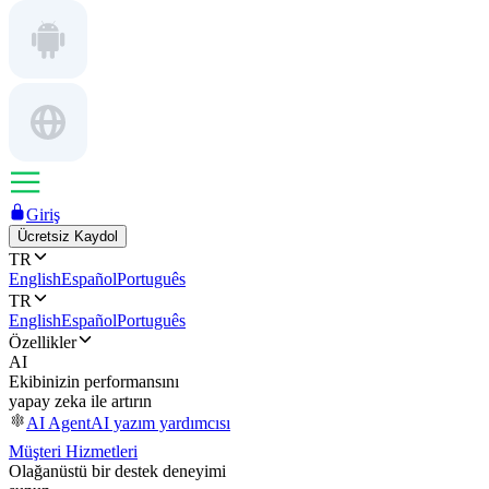
Giriş
Ücretsiz Kaydol
TR
English
Español
Português
TR
English
Español
Português
Özellikler
AI
Ekibinizin performansını
yapay zeka ile artırın
AI Agent
AI yazım yardımcısı
Müşteri Hizmetleri
Olağanüstü bir destek deneyimi