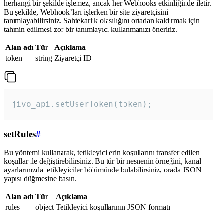
herhangi bir şekilde işlemez, ancak her Webhooks etkinliğinde iletir.
Bu şekilde, Webhook’ları işlerken bir site ziyaretçisini
tanımlayabilirsiniz. Sahtekarlık olasılığını ortadan kaldırmak için
tahmin edilmesi zor bir tanımlayıcı kullanmanızı öneririz.
Alan adı
Tür
Açıklama
token
string
Ziyaretçi ID
jivo_api.setUserToken(token);
setRules
#
Bu yöntemi kullanarak, tetikleyicilerin koşullarını transfer edilen
koşullar ile değiştirebilirsiniz. Bu tür bir nesnenin örneğini, kanal
ayarlarınızda tetikleyiciler bölümünde bulabilirsiniz, orada JSON
yapısı düğmesine basın.
Alan adı
Tür
Açıklama
rules
object
Tetikleyici koşullarının JSON formatı