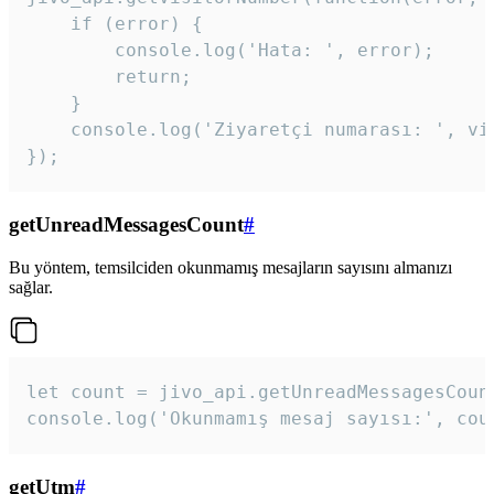
    if (error) {

        console.log('Hata: ', error);

        return;

    }  

    console.log('Ziyaretçi numarası: ', vis
});
getUnreadMessagesCount
#
Bu yöntem, temsilciden okunmamış mesajların sayısını almanızı
sağlar.
let count = jivo_api.getUnreadMessagesCount
console.log('Okunmamış mesaj sayısı:', cou
getUtm
#