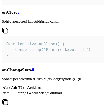
onClose
#
Sohbet penceresi kapatıldığında çalışır.
function jivo_onClose() {

    console.log('Pencere kapatıldı');

}
onChangeState
#
Sohbet penceresinin durum bilgisi değiştiğinde çalışır.
Alan Adı
Tür
Açıklama
state
string
Geçerli widget durumu