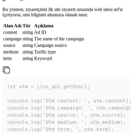
Bu yöntem, ziyaretçinin ilk site ziyareti sırasında web sitesi url'si
içeriyorsa, utm bilgisini almanıza olanak tanır.
Alan Adı
Tür
Açıklama
content
string
Ad ID
campaign
string
The name of the campaign
source
string
Campaign source
medium
string
Traffic type
term
string
Keyword
let utm = jivo_api.getUtm();

console.log('Utm content: ', utm.content);

console.log('Utm campaign: ', utm.campaign)
console.log('Utm source: ', utm.source);

console.log('Utm medium: ', utm.medium);

console.log('Utm term: ', utm.term);