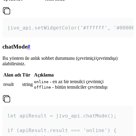
jivo_api.setWidgetColor('#ffffff', '#00000
chatMode
#
Bu yöntem ile anlık sohbet durumunu (çevrimiçi/çevrimdışı)
alabilirsiniz.
Alan adı
Tür
Açıklama
- en az bir temsilci çevrimiçi
online
result
string
- bütün temsilciler çevrimdışı
offline
let apiResult = jivo_api.chatMode();

if (apiResult.result === 'online') {
