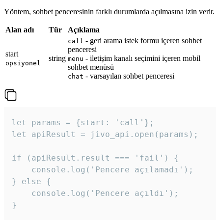
Yöntem, sohbet penceresinin farklı durumlarda açılmasına izin verir.
Alan adı
Tür
Açıklama
- geri arama istek formu içeren sohbet
call
penceresi
start
string
- iletişim kanalı seçimini içeren mobil
menu
opsiyonel
sohbet menüsü
- varsayılan sohbet penceresi
chat
let params = {start: 'call'};

let apiResult = jivo_api.open(params);

if (apiResult.result === 'fail') {

    console.log('Pencere açılamadı');

} else {

    console.log('Pencere açıldı');

}