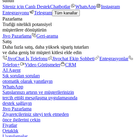
sunun
Siteniz için Canlı Destek
Chatbotlar
WhatsApp
Instagram
Entegrasyonu
Telegram
Tüm kanallar
Pazarlama
Trafiği nitelikli potansiyel
müşterilere dönüştürün
Jivo Pazarlama
Geri-arama
Satış
Daha fazla satış, daha yüksek sipariş tutarları
ve daha geniş bir müşteri kitlesi elde edin
JivoChat İş Telefonu
Jivochat Ekip Sohbeti
Entegrasyonlar
Telefon+
Video Görüşmeler
CRM
AI Agent
Sık sorulan soruları
otomatik olarak yanıtlayın
WhatsApp
Satışlarınızı artırın ve müşterilerinizin
tercih ettiği mesajlaşma uygulamasında
destek sağlayın
Jivo Pazarlama
Ziyaretçileriniz siteyi terk etmeden
önce ilgilerini çekin
Fiyatlar
Ortaklık
Uygulamalar