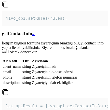
jivo_api.setRules(rules); 
getContactInfo
#
İletişim bilgileri formuna ziyaretçinin bıraktığı bilgiyi contact_info
yapısı ile okuyabilirsiniz. Ziyaretinin boş bıraktığı alanlar
olarak dönecektir.
null
Alan adı
Tür
Açıklama
client_name
string
Ziyaretçinin adı
email
string
Ziyaretçinin e-posta adresi
phone
string
Ziyaretçinin telefon numarası
description
string
Ziyaretçiye dair ek bilgiler
let apiResult = jivo_api.getContactInfo();
