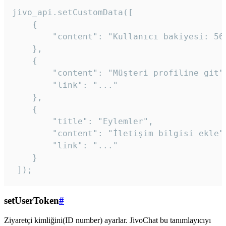
jivo_api.setCustomData([

    {

        "content": "Kullanıcı bakiyesi: 56T
    },

    {

        "content": "Müşteri profiline git",
        "link": "..."

    },

    {

        "title": "Eylemler",

        "content": "İletişim bilgisi ekle",
        "link": "..."

    }

 ]); 
setUserToken
#
Ziyaretçi kimliğini(ID number) ayarlar. JivoChat bu tanımlayıcıyı