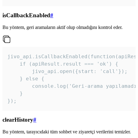
isCallbackEnabled
#
Bu yöntem, geri aramaların aktif olup olmadığını kontrol eder.
jivo_api.isCallbackEnabled(function(apiResu
    if (apiResult.result === 'ok') {

        jivo_api.open({start: 'call'});

    } else {

        console.log('Geri-arama yapılamadı
    }

}); 
clearHistory
#
Bu yöntem, tarayıcıdaki tüm sohbet ve ziyaretçi verilerini temizler.