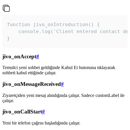
function jivo_onIntroduction() {

    console.log('Client entered contact det
}
jivo_onAccept
#
Temsilci yeni sohbet geldiğinde Kabul Et butonuna tıklayarak
sohbeti kabul ettiğinde çalışır.
jivo_onMessageReceived
#
Ziyaretçiden yeni mesaj alındığında çalışır. Sadece customLabel ile
çalışır.
jivo_onCallStart
#
Yeni bir telefon çağrısı başladığında çalışır.