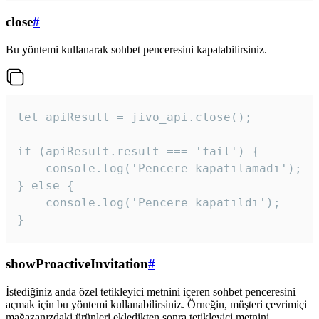
close
#
Bu yöntemi kullanarak sohbet penceresini kapatabilirsiniz.
let apiResult = jivo_api.close();

if (apiResult.result === 'fail') {

    console.log('Pencere kapatılamadı');

} else {

    console.log('Pencere kapatıldı');

}
showProactiveInvitation
#
İstediğiniz anda özel tetikleyici metnini içeren sohbet penceresini
açmak için bu yöntemi kullanabilirsiniz. Örneğin, müşteri çevrimiçi
mağazanızdaki ürünleri ekledikten sonra tetikleyici metnini