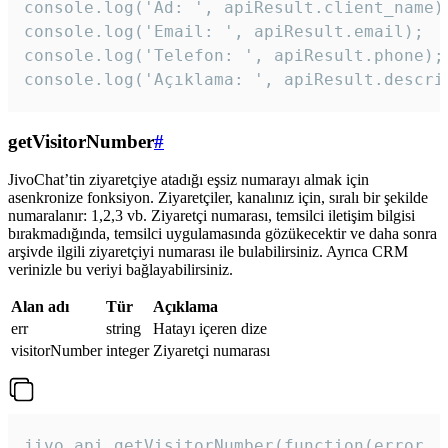
console.log('Ad: ', apiResult.client_name);
console.log('Email: ', apiResult.email);

console.log('Telefon: ', apiResult.phone);

console.log('Açıklama: ', apiResult.descri
getVisitorNumber
#
JivoChat’tin ziyaretçiye atadığı eşsiz numarayı almak için
asenkronize fonksiyon. Ziyaretçiler, kanalınız için, sıralı bir şekilde
numaralanır: 1,2,3 vb. Ziyaretçi numarası, temsilci iletişim bilgisi
bırakmadığında, temsilci uygulamasında gözükecektir ve daha sonra
arşivde ilgili ziyaretçiyi numarası ile bulabilirsiniz. Ayrıca CRM
verinizle bu veriyi bağlayabilirsiniz.
Alan adı
Tür
Açıklama
err
string
Hatayı içeren dize
visitorNumber
integer
Ziyaretçi numarası
jivo_api.getVisitorNumber(function(error, v