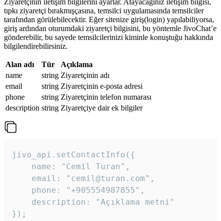
Ziyaretçinin iletişim bilgilerini ayarlar. Atayacağınız iletişim bilgisi,
tıpkı ziyaretçi bırakmışçasına, temsilci uygulamasında temsilciler
tarafından görülebilecektir. Eğer sitenize giriş(login) yapılabiliyorsa,
giriş ardından oturumdaki ziyaretçi bilgisini, bu yöntemle JivoChat’e
gönderebilir, bu sayede temsilcilerinizi kiminle konuştuğu hakkında
bilgilendirebilirsiniz.
Alan adı
Tür
Açıklama
name
string
Ziyaretçinin adı
email
string
Ziyaretçinin e-posta adresi
phone
string
Ziyaretçinin telefon numarası
description
string
Ziyaretçiye dair ek bilgiler
jivo_api.setContactInfo({

    name: "Cemil Turan",

    email: "cemil@turan.com",

    phone: "+905554987855",

    description: "Açıklama metni"

});