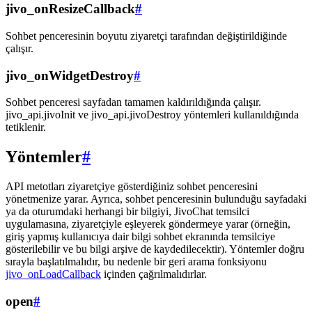
jivo_onResizeCallback
#
Sohbet penceresinin boyutu ziyaretçi tarafından değiştirildiğinde
çalışır.
jivo_onWidgetDestroy
#
Sohbet penceresi sayfadan tamamen kaldırıldığında çalışır.
jivo_api.jivoInit ve jivo_api.jivoDestroy yöntemleri kullanıldığında
tetiklenir.
Yöntemler
#
API metotları ziyaretçiye gösterdiğiniz sohbet penceresini
yönetmenize yarar. Ayrıca, sohbet penceresinin bulunduğu sayfadaki
ya da oturumdaki herhangi bir bilgiyi, JivoChat temsilci
uygulamasına, ziyaretçiyle eşleyerek göndermeye yarar (örneğin,
giriş yapmış kullanıcıya dair bilgi sohbet ekranında temsilciye
gösterilebilir ve bu bilgi arşive de kaydedilecektir). Yöntemler doğru
sırayla başlatılmalıdır, bu nedenle bir geri arama fonksiyonu
jivo_onLoadCallback
içinden çağrılmalıdırlar.
open
#