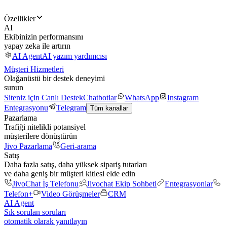
Özellikler
AI
Ekibinizin performansını
yapay zeka ile artırın
AI Agent
AI yazım yardımcısı
Müşteri Hizmetleri
Olağanüstü bir destek deneyimi
sunun
Siteniz için Canlı Destek
Chatbotlar
WhatsApp
Instagram
Entegrasyonu
Telegram
Tüm kanallar
Pazarlama
Trafiği nitelikli potansiyel
müşterilere dönüştürün
Jivo Pazarlama
Geri-arama
Satış
Daha fazla satış, daha yüksek sipariş tutarları
ve daha geniş bir müşteri kitlesi elde edin
JivoChat İş Telefonu
Jivochat Ekip Sohbeti
Entegrasyonlar
Telefon+
Video Görüşmeler
CRM
AI Agent
Sık sorulan soruları
otomatik olarak yanıtlayın