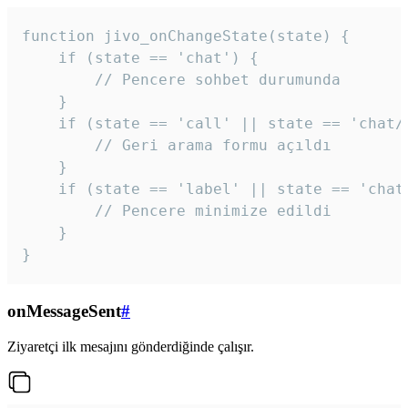
function jivo_onChangeState(state) {

    if (state == 'chat') {

        // Pencere sohbet durumunda

    }

    if (state == 'call' || state == 'chat/c
        // Geri arama formu açıldı

    }

    if (state == 'label' || state == 'chat/
        // Pencere minimize edildi

    }

}
onMessageSent
#
Ziyaretçi ilk mesajını gönderdiğinde çalışır.