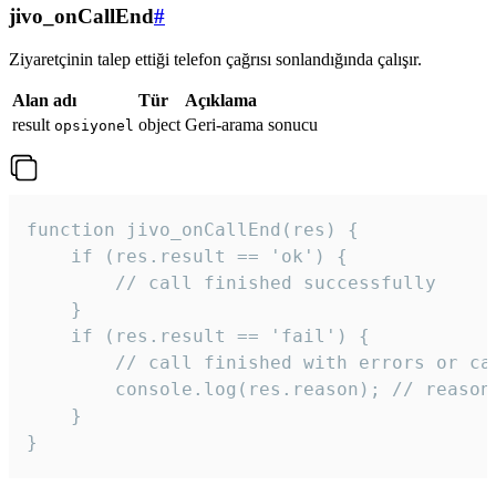
jivo_onCallEnd
#
Ziyaretçinin talep ettiği telefon çağrısı sonlandığında çalışır.
Alan adı
Tür
Açıklama
result
object
Geri-arama sonucu
opsiyonel
function jivo_onCallEnd(res) {

    if (res.result == 'ok') {

        // call finished successfully

    }

    if (res.result == 'fail') {

        // call finished with errors or can
        console.log(res.reason); // reason 
    }

} 