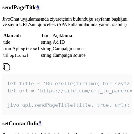
sendPageTitle
#
JivoChat uygulamasında ziyaretçinin bulunduğu sayfanın başlığını
ve sayfa URL'sini günceller. (SPA kullanımlarında yararlı olabilir)
Alan adı
Tür
Açıklama
title
string
Ad ID
fromApi
string
Campaign name
optional
url
string
Campaign source
optional
let title = 'Bu özelleştirilmiş bir sayfa b
let url = 'https://site.com/url_to_page?q=p
jivo_api.sendPageTitle(title, true, url);
setContactInfo
#