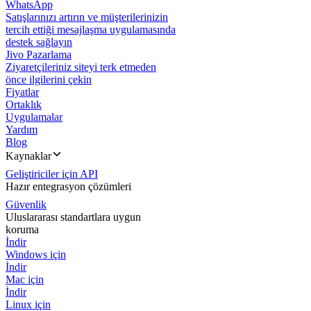
WhatsApp
Satışlarınızı artırın ve müşterilerinizin
tercih ettiği mesajlaşma uygulamasında
destek sağlayın
Jivo Pazarlama
Ziyaretçileriniz siteyi terk etmeden
önce ilgilerini çekin
Fiyatlar
Ortaklık
Uygulamalar
Yardım
Blog
Kaynaklar
Geliştiriciler için API
Hazır entegrasyon çözümleri
Güvenlik
Uluslararası standartlara uygun
koruma
İndir
Windows için
İndir
Mac için
İndir
Linux için