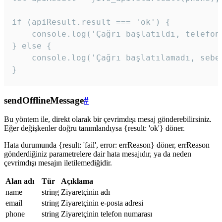
if (apiResult.result === 'ok') {

    console.log('Çağrı başlatıldı, telefon 
} else {

    console.log('Çağrı başlatılamadı, sebeb
}
sendOfflineMessage
#
Bu yöntem ile, direkt olarak bir çevrimdışı mesaj gönderebilirsiniz.
Eğer değişkenler doğru tanımlandıysa {result: 'ok'} döner.
Hata durumunda {result: 'fail', error: errReason} döner, errReason
gönderdiğiniz parametrelere dair hata mesajıdır, ya da neden
çevrimdışı mesajın iletilemediğidir.
Alan adı
Tür
Açıklama
name
string
Ziyaretçinin adı
email
string
Ziyaretçinin e-posta adresi
phone
string
Ziyaretçinin telefon numarası