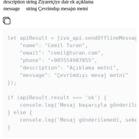
description
string
Ziyaretçiye dair ek açıklama
message
string
Çevrimdışı mesajın metni
let apiResult = jivo_api.sendOfflineMessage
    "name": "Cemil Turan",

    "email": "cemil@turan.com",

    "phone": "+905554987855",

    "description": "Açıklama metni",

    "message": "Çevrimdışı mesaj metni"

});

if (apiResult.result === 'ok') {

    console.log('Mesaj başarıyla gönderildi
} else {

    console.log('Mesaj gönderilemedi, sebeb
}