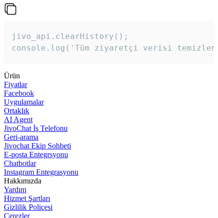
jivo_api.clearHistory();

console.log('Tüm ziyaretçi verisi temizlen
Ürün
Fiyatlar
Facebook
Uygulamalar
Ortaklık
AI Agent
JivoChat İş Telefonu
Geri-arama
Jivochat Ekip Sohbeti
E-posta Entegrsyonu
Chatbotlar
Instagram Entegrasyonu
Hakkımızda
Yardım
Hizmet Şartları
Gizlilik Poliçesi
Çerezler