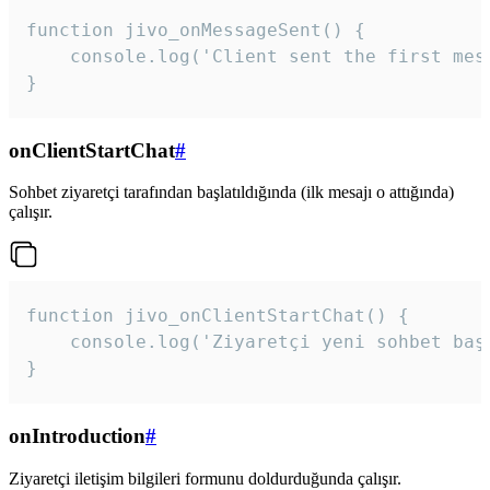
function jivo_onMessageSent() {

    console.log('Client sent the first mess
}
onClientStartChat
#
Sohbet ziyaretçi tarafından başlatıldığında (ilk mesajı o attığında)
çalışır.
function jivo_onClientStartChat() {

    console.log('Ziyaretçi yeni sohbet başl
}
onIntroduction
#
Ziyaretçi iletişim bilgileri formunu doldurduğunda çalışır.