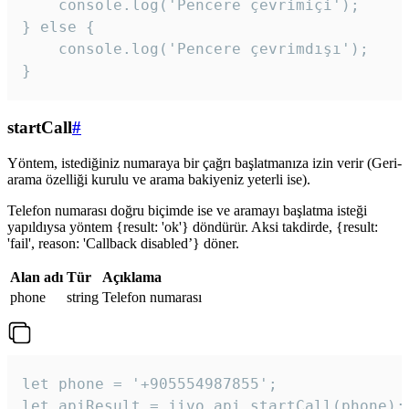
    console.log('Pencere çevrimiçi');

} else {

    console.log('Pencere çevrimdışı');

}
startCall
#
Yöntem, istediğiniz numaraya bir çağrı başlatmanıza izin verir (Geri-
arama özelliği kurulu ve arama bakiyeniz yeterli ise).
Telefon numarası doğru biçimde ise ve aramayı başlatma isteği
yapıldıysa yöntem {result: 'ok'} döndürür. Aksi takdirde, {result:
'fail', reason: 'Callback disabled’} döner.
Alan adı
Tür
Açıklama
phone
string
Telefon numarası
let phone = '+905554987855';

let apiResult = jivo_api.startCall(phone);
