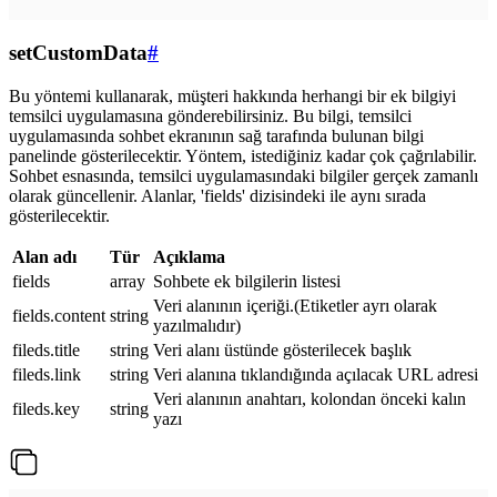
setCustomData
#
Bu yöntemi kullanarak, müşteri hakkında herhangi bir ek bilgiyi
temsilci uygulamasına gönderebilirsiniz. Bu bilgi, temsilci
uygulamasında sohbet ekranının sağ tarafında bulunan bilgi
panelinde gösterilecektir. Yöntem, istediğiniz kadar çok çağrılabilir.
Sohbet esnasında, temsilci uygulamasındaki bilgiler gerçek zamanlı
olarak güncellenir. Alanlar, 'fields' dizisindeki ile aynı sırada
gösterilecektir.
Alan adı
Tür
Açıklama
fields
array
Sohbete ek bilgilerin listesi
Veri alanının içeriği.(Etiketler ayrı olarak
fields.content
string
yazılmalıdır)
fileds.title
string
Veri alanı üstünde gösterilecek başlık
fileds.link
string
Veri alanına tıklandığında açılacak URL adresi
Veri alanının anahtarı, kolondan önceki kalın
fileds.key
string
yazı