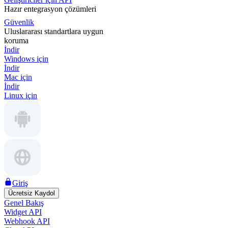
Hazır entegrasyon çözümleri
Güvenlik
Uluslararası standartlara uygun
koruma
İndir
Windows için
İndir
Mac için
İndir
Linux için
Giriş
Ücretsiz Kaydol
Genel Bakış
Widget API
Webhook API