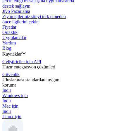
tercih ettiği mesajlaşma uygulamasında
destek sağlayın
Jivo Pazarlama
Ziyaretçileriniz siteyi terk etmeden
önce ilgilerini çekin
Fiyatlar
Ortaklık
Uygulamalar
Yardım
Blog
Kaynaklar
Geliştiriciler için API
Hazır entegrasyon çözümleri
Güvenlik
Uluslararası standartlara uygun
koruma
İndir
Windows için
İndir
Mac için
İndir
Linux için