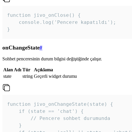
function jivo_onClose() {

    console.log('Pencere kapatıldı');

}
onChangeState
#
Sohbet penceresinin durum bilgisi değiştiğinde çalışır.
Alan Adı
Tür
Açıklama
state
string
Geçerli widget durumu
function jivo_onChangeState(state) {

    if (state == 'chat') {

        // Pencere sohbet durumunda

    }
