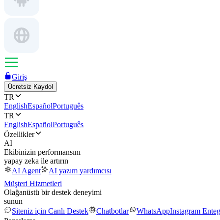
Giriş
Ücretsiz Kaydol
TR
English
Español
Português
TR
English
Español
Português
Özellikler
AI
Ekibinizin performansını
yapay zeka ile artırın
AI Agent
AI yazım yardımcısı
Müşteri Hizmetleri
Olağanüstü bir destek deneyimi
sunun
Siteniz için Canlı Destek
Chatbotlar
WhatsApp
Instagram Ente