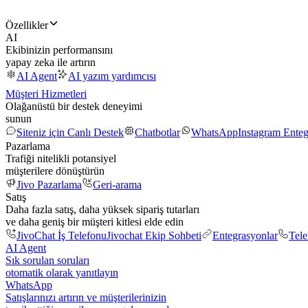
Özellikler
AI
Ekibinizin performansını
yapay zeka ile artırın
AI Agent
AI yazım yardımcısı
Müşteri Hizmetleri
Olağanüstü bir destek deneyimi
sunun
Siteniz için Canlı Destek
Chatbotlar
WhatsApp
Instagram Ente
Pazarlama
Trafiği nitelikli potansiyel
müşterilere dönüştürün
Jivo Pazarlama
Geri-arama
Satış
Daha fazla satış, daha yüksek sipariş tutarları
ve daha geniş bir müşteri kitlesi elde edin
JivoChat İş Telefonu
Jivochat Ekip Sohbeti
Entegrasyonlar
Tel
AI Agent
Sık sorulan soruları
otomatik olarak yanıtlayın
WhatsApp
Satışlarınızı artırın ve müşterilerinizin