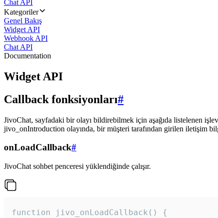
Chat API
Kategoriler
Genel Bakış
Widget API
Webhook API
Chat API
Documentation
Widget API
Callback fonksiyonları
#
JivoChat, sayfadaki bir olayı bildirebilmek için aşağıda listelenen işlev
jivo_onIntroduction olayında, bir müşteri tarafından girilen iletişim bilgi
onLoadCallback
#
JivoChat sohbet penceresi yüklendiğinde çalışır.
function jivo_onLoadCallback() {
