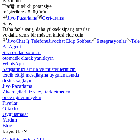
Pazarlama
Trafiği nitelikli potansiyel
müşterilere dönüştürün
Jivo Pazarlama
Geri-arama
Satış
Daha fazla satış, daha yüksek sipariş tutarları
ve daha geniş bir müşteri kitlesi elde edin
JivoChat İş Telefonu
Jivochat Ekip Sohbeti
Entegrasyonlar
Tel
AI Agent
Sık sorulan soruları
otomatik olarak yanıtlayın
WhatsApp
Satışlarınızı artırın ve müşterilerinizin
tercih ettiği mesajlaşma uygulamasında
destek sağlayın
Jivo Pazarlama
Ziyaretçileriniz siteyi terk etmeden
önce ilgilerini çekin
Fiyatlar
Ortaklık
Uygulamalar
Yardım
Blog
Kaynaklar
Geliştiriciler için API