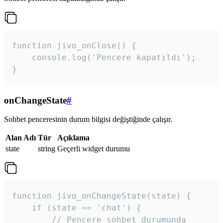
function jivo_onClose() {

    console.log('Pencere kapatıldı');

}
onChangeState
#
Sohbet penceresinin durum bilgisi değiştiğinde çalışır.
Alan Adı
Tür
Açıklama
state
string
Geçerli widget durumu
function jivo_onChangeState(state) {

    if (state == 'chat') {

        // Pencere sohbet durumunda
