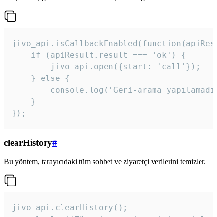
jivo_api.isCallbackEnabled(function(apiResu
    if (apiResult.result === 'ok') {

        jivo_api.open({start: 'call'});

    } else {

        console.log('Geri-arama yapılamadı
    }

}); 
clearHistory
#
Bu yöntem, tarayıcıdaki tüm sohbet ve ziyaretçi verilerini temizler.
jivo_api.clearHistory();
