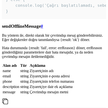
    console.log('Çağrı başlatılamadı, sebeb
}
sendOfflineMessage
#
Bu yöntem ile, direkt olarak bir çevrimdışı mesaj gönderebilirsiniz.
Eğer değişkenler doğru tanımlandıysa {result: 'ok'} döner.
Hata durumunda {result: 'fail', error: errReason} döner, errReason
gönderdiğiniz parametrelere dair hata mesajıdır, ya da neden
çevrimdışı mesajın iletilemediğidir.
Alan adı
Tür
Açıklama
name
string
Ziyaretçinin adı
email
string
Ziyaretçinin e-posta adresi
phone
string
Ziyaretçinin telefon numarası
description
string
Ziyaretçiye dair ek açıklama
message
string
Çevrimdışı mesajın metni