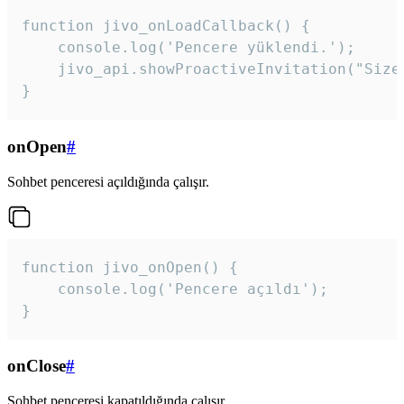
function jivo_onLoadCallback() {

    console.log('Pencere yüklendi.');

    jivo_api.showProactiveInvitation("Size
}
onOpen
#
Sohbet penceresi açıldığında çalışır.
function jivo_onOpen() {

    console.log('Pencere açıldı');

}
onClose
#
Sohbet penceresi kapatıldığında çalışır.