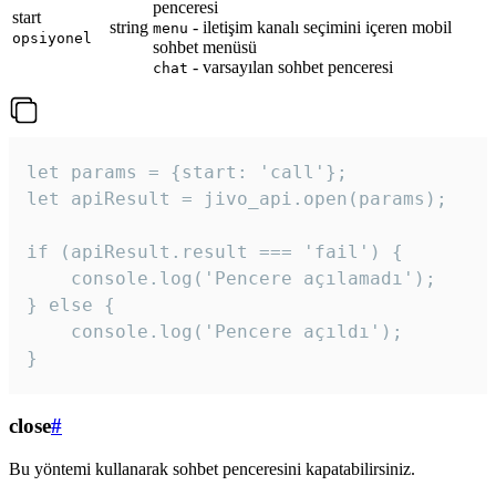
penceresi
start
string
- iletişim kanalı seçimini içeren mobil
menu
opsiyonel
sohbet menüsü
- varsayılan sohbet penceresi
chat
let params = {start: 'call'};

let apiResult = jivo_api.open(params);

if (apiResult.result === 'fail') {

    console.log('Pencere açılamadı');

} else {

    console.log('Pencere açıldı');

}
close
#
Bu yöntemi kullanarak sohbet penceresini kapatabilirsiniz.