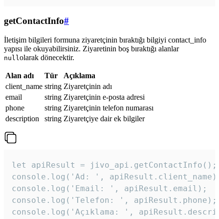
getContactInfo
#
İletişim bilgileri formuna ziyaretçinin bıraktığı bilgiyi contact_info
yapısı ile okuyabilirsiniz. Ziyaretinin boş bıraktığı alanlar
olarak dönecektir.
null
Alan adı
Tür
Açıklama
client_name
string
Ziyaretçinin adı
email
string
Ziyaretçinin e-posta adresi
phone
string
Ziyaretçinin telefon numarası
description
string
Ziyaretçiye dair ek bilgiler
let apiResult = jivo_api.getContactInfo();

console.log('Ad: ', apiResult.client_name);
console.log('Email: ', apiResult.email);

console.log('Telefon: ', apiResult.phone);

console.log('Açıklama: ', apiResult.descri