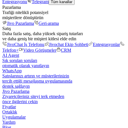
Entegrasyonu
Telegram
Tüm kanallar
Pazarlama
Trafiği nitelikli potansiyel
müşterilere dönüştürün
Jivo Pazarlama
Geri-arama
Satış
Daha fazla satış, daha yüksek sipariş tutarları
ve daha geniş bir müşteri kitlesi elde edin
JivoChat İş Telefonu
Jivochat Ekip Sohbeti
Entegrasyonlar
Telefon+
Video Görüşmeler
CRM
AI Agent
Sık sorulan soruları
otomatik olarak yanıtlayın
WhatsApp
Satışlarınızı artırın ve müşterilerinizin
tercih ettiği mesajlaşma uygulamasında
destek sağlayın
Jivo Pazarlama
Ziyaretçileriniz siteyi terk etmeden
önce ilgilerini çekin
Fiyatlar
Ortaklık
Uygulamalar
Yardım
Blog