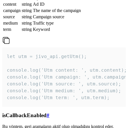
content
string
Ad ID
campaign
string
The name of the campaign
source
string
Campaign source
medium
string
Traffic type
term
string
Keyword
let utm = jivo_api.getUtm();

console.log('Utm content: ', utm.content);

console.log('Utm campaign: ', utm.campaign)
console.log('Utm source: ', utm.source);

console.log('Utm medium: ', utm.medium);

console.log('Utm term: ', utm.term);
isCallbackEnabled
#
Bu yöntem, geri aramaların aktif olup olmadığını kontrol eder.