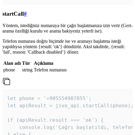
startCall
#
Yöntem, istediğiniz numaraya bir çağrı başlatmanıza izin verir (Geri-
arama özelliği kurulu ve arama bakiyeniz yeterli ise).
Telefon numarası doğru biçimde ise ve aramayı başlatma isteği
yapıldıysa yöntem {result: 'ok'} döndürür. Aksi takdirde, {result:
'fail', reason: 'Callback disabled’} döner.
Alan adı
Tür
Açıklama
phone
string
Telefon numarası
let phone = '+905554987855';

let apiResult = jivo_api.startCall(phone);

if (apiResult.result === 'ok') {

    console.log('Çağrı başlatıldı, telefon 
} else {
