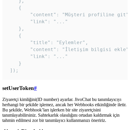
    },

    {

        "content": "Müşteri profiline git",
        "link": "..."

    },

    {

        "title": "Eylemler",

        "content": "İletişim bilgisi ekle",
        "link": "..."

    }

 ]); 
setUserToken
#
Ziyaretçi kimliğini(ID number) ayarlar. JivoChat bu tanımlayıcıyı
herhangi bir şekilde işlemez, ancak her Webhooks etkinliğinde iletir.
Bu şekilde, Webhook’ları işlerken bir site ziyaretçisini
tanımlayabilirsiniz. Sahtekarlık olasılığını ortadan kaldırmak için
tahmin edilmesi zor bir tanımlayıcı kullanmanızı öneririz.