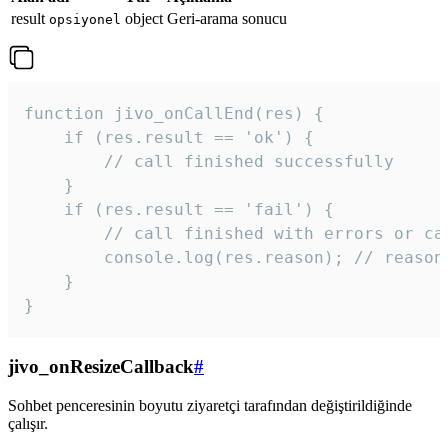
result
object
Geri-arama sonucu
opsiyonel
function jivo_onCallEnd(res) {

    if (res.result == 'ok') {

        // call finished successfully

    }

    if (res.result == 'fail') {

        // call finished with errors or can
        console.log(res.reason); // reason 
    }

} 
jivo_onResizeCallback
#
Sohbet penceresinin boyutu ziyaretçi tarafından değiştirildiğinde
çalışır.