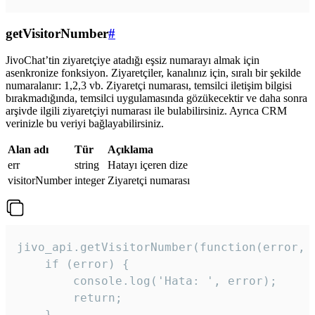
getVisitorNumber
#
JivoChat’tin ziyaretçiye atadığı eşsiz numarayı almak için
asenkronize fonksiyon. Ziyaretçiler, kanalınız için, sıralı bir şekilde
numaralanır: 1,2,3 vb. Ziyaretçi numarası, temsilci iletişim bilgisi
bırakmadığında, temsilci uygulamasında gözükecektir ve daha sonra
arşivde ilgili ziyaretçiyi numarası ile bulabilirsiniz. Ayrıca CRM
verinizle bu veriyi bağlayabilirsiniz.
Alan adı
Tür
Açıklama
err
string
Hatayı içeren dize
visitorNumber
integer
Ziyaretçi numarası
jivo_api.getVisitorNumber(function(error, v
    if (error) {

        console.log('Hata: ', error);

        return;

    }  
