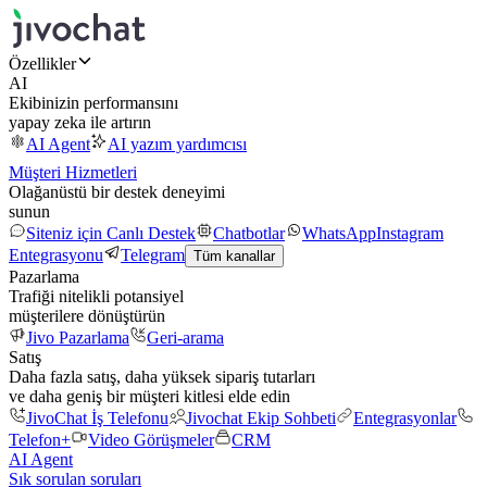
Özellikler
AI
Ekibinizin performansını
yapay zeka ile artırın
AI Agent
AI yazım yardımcısı
Müşteri Hizmetleri
Olağanüstü bir destek deneyimi
sunun
Siteniz için Canlı Destek
Chatbotlar
WhatsApp
Instagram
Entegrasyonu
Telegram
Tüm kanallar
Pazarlama
Trafiği nitelikli potansiyel
müşterilere dönüştürün
Jivo Pazarlama
Geri-arama
Satış
Daha fazla satış, daha yüksek sipariş tutarları
ve daha geniş bir müşteri kitlesi elde edin
JivoChat İş Telefonu
Jivochat Ekip Sohbeti
Entegrasyonlar
Telefon+
Video Görüşmeler
CRM
AI Agent
Sık sorulan soruları