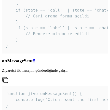
    }

    if (state == 'call' || state == 'chat/c
        // Geri arama formu açıldı

    }

    if (state == 'label' || state == 'chat/
        // Pencere minimize edildi

    }

}
onMessageSent
#
Ziyaretçi ilk mesajını gönderdiğinde çalışır.
function jivo_onMessageSent() {

    console.log('Client sent the first mess
}