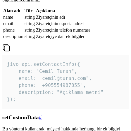
Alan adı
Tür
Açıklama
name
string
Ziyaretçinin adı
email
string
Ziyaretçinin e-posta adresi
phone
string
Ziyaretçinin telefon numarası
description
string
Ziyaretçiye dair ek bilgiler
jivo_api.setContactInfo({

    name: "Cemil Turan",

    email: "cemil@turan.com",

    phone: "+905554987855",

    description: "Açıklama metni"

});
setCustomData
#
Bu yöntemi kullanarak, müşteri hakkında herhangi bir ek bilgiyi