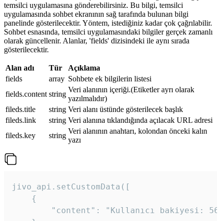
temsilci uygulamasına gönderebilirsiniz. Bu bilgi, temsilci
uygulamasında sohbet ekranının sağ tarafında bulunan bilgi
panelinde gösterilecektir. Yöntem, istediğiniz kadar çok çağrılabilir.
Sohbet esnasında, temsilci uygulamasındaki bilgiler gerçek zamanlı
olarak güncellenir. Alanlar, 'fields' dizisindeki ile aynı sırada
gösterilecektir.
Alan adı
Tür
Açıklama
fields
array
Sohbete ek bilgilerin listesi
Veri alanının içeriği.(Etiketler ayrı olarak
fields.content
string
yazılmalıdır)
fileds.title
string
Veri alanı üstünde gösterilecek başlık
fileds.link
string
Veri alanına tıklandığında açılacak URL adresi
Veri alanının anahtarı, kolondan önceki kalın
fileds.key
string
yazı
jivo_api.setCustomData([

    {

        "content": "Kullanıcı bakiyesi: 56T