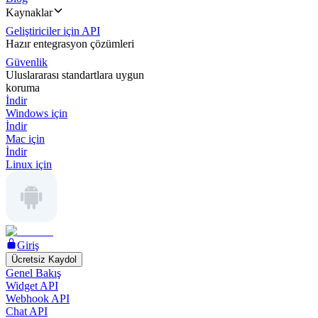
Kaynaklar
Geliştiriciler için API
Hazır entegrasyon çözümleri
Güvenlik
Uluslararası standartlara uygun
koruma
İndir
Windows için
İndir
Mac için
İndir
Linux için
Giriş
Ücretsiz Kaydol
Genel Bakış
Widget API
Webhook API
Chat API