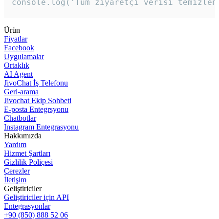
console.log('Tüm ziyaretçi verisi temizlen
Ürün
Fiyatlar
Facebook
Uygulamalar
Ortaklık
AI Agent
JivoChat İş Telefonu
Geri-arama
Jivochat Ekip Sohbeti
E-posta Entegrsyonu
Chatbotlar
Instagram Entegrasyonu
Hakkımızda
Yardım
Hizmet Şartları
Gizlilik Poliçesi
Çerezler
İletişim
Geliştiriciler
Geliştiriciler için API
Entegrasyonlar
+90 (850) 888 52 06