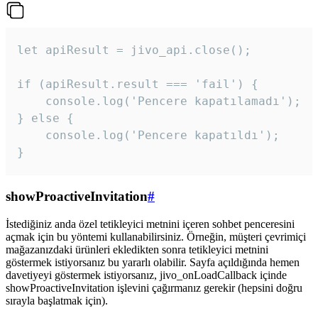
let apiResult = jivo_api.close();

if (apiResult.result === 'fail') {

    console.log('Pencere kapatılamadı');

} else {

    console.log('Pencere kapatıldı');

}
showProactiveInvitation
#
İstediğiniz anda özel tetikleyici metnini içeren sohbet penceresini
açmak için bu yöntemi kullanabilirsiniz. Örneğin, müşteri çevrimiçi
mağazanızdaki ürünleri ekledikten sonra tetikleyici metnini
göstermek istiyorsanız bu yararlı olabilir. Sayfa açıldığında hemen
davetiyeyi göstermek istiyorsanız, jivo_onLoadCallback içinde
showProactiveInvitation işlevini çağırmanız gerekir (hepsini doğru
sırayla başlatmak için).