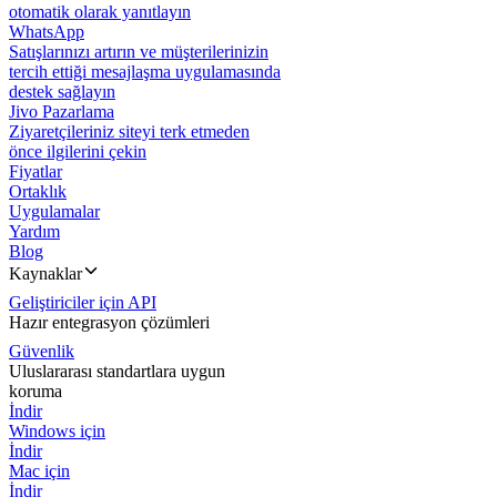
otomatik olarak yanıtlayın
WhatsApp
Satışlarınızı artırın ve müşterilerinizin
tercih ettiği mesajlaşma uygulamasında
destek sağlayın
Jivo Pazarlama
Ziyaretçileriniz siteyi terk etmeden
önce ilgilerini çekin
Fiyatlar
Ortaklık
Uygulamalar
Yardım
Blog
Kaynaklar
Geliştiriciler için API
Hazır entegrasyon çözümleri
Güvenlik
Uluslararası standartlara uygun
koruma
İndir
Windows için
İndir
Mac için
İndir