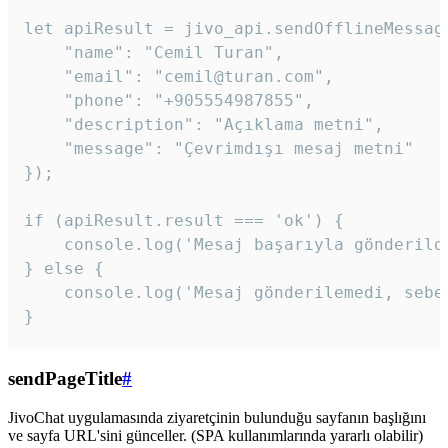
let apiResult = jivo_api.sendOfflineMessage
    "name": "Cemil Turan",

    "email": "cemil@turan.com",

    "phone": "+905554987855",

    "description": "Açıklama metni",

    "message": "Çevrimdışı mesaj metni"

});

if (apiResult.result === 'ok') {

    console.log('Mesaj başarıyla gönderildi
} else {

    console.log('Mesaj gönderilemedi, sebeb
}
sendPageTitle
#
JivoChat uygulamasında ziyaretçinin bulunduğu sayfanın başlığını
ve sayfa URL'sini günceller. (SPA kullanımlarında yararlı olabilir)