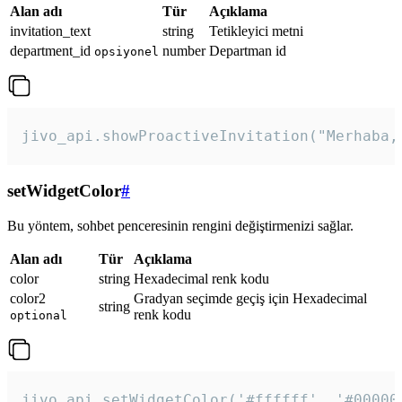
Alan adı
Tür
Açıklama
invitation_text
string
Tetikleyici metni
department_id
number
Departman id
opsiyonel
jivo_api.showProactiveInvitation("Merhaba,
setWidgetColor
#
Bu yöntem, sohbet penceresinin rengini değiştirmenizi sağlar.
Alan adı
Tür
Açıklama
color
string
Hexadecimal renk kodu
color2
Gradyan seçimde geçiş için Hexadecimal
string
renk kodu
optional
jivo_api.setWidgetColor('#ffffff', '#00000