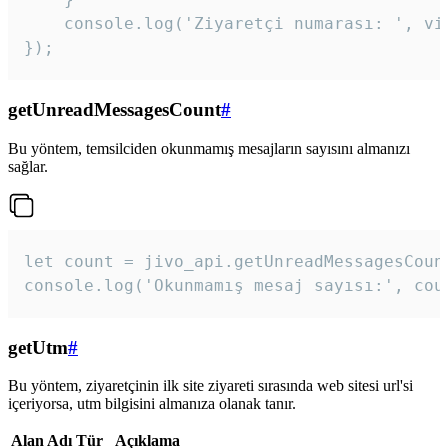
    console.log('Ziyaretçi numarası: ', vis
});
getUnreadMessagesCount
#
Bu yöntem, temsilciden okunmamış mesajların sayısını almanızı
sağlar.
let count = jivo_api.getUnreadMessagesCount
console.log('Okunmamış mesaj sayısı:', cou
getUtm
#
Bu yöntem, ziyaretçinin ilk site ziyareti sırasında web sitesi url'si
içeriyorsa, utm bilgisini almanıza olanak tanır.
Alan Adı
Tür
Açıklama