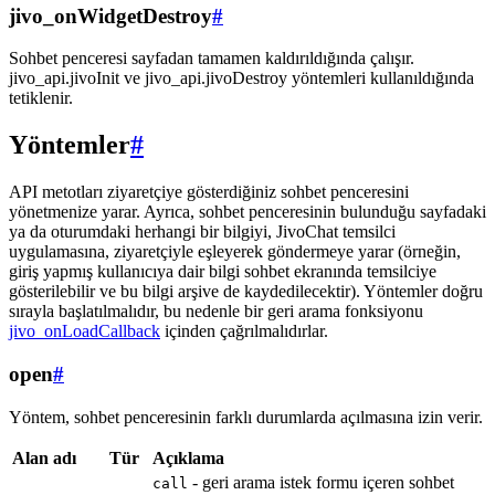
jivo_onWidgetDestroy
#
Sohbet penceresi sayfadan tamamen kaldırıldığında çalışır.
jivo_api.jivoInit ve jivo_api.jivoDestroy yöntemleri kullanıldığında
tetiklenir.
Yöntemler
#
API metotları ziyaretçiye gösterdiğiniz sohbet penceresini
yönetmenize yarar. Ayrıca, sohbet penceresinin bulunduğu sayfadaki
ya da oturumdaki herhangi bir bilgiyi, JivoChat temsilci
uygulamasına, ziyaretçiyle eşleyerek göndermeye yarar (örneğin,
giriş yapmış kullanıcıya dair bilgi sohbet ekranında temsilciye
gösterilebilir ve bu bilgi arşive de kaydedilecektir). Yöntemler doğru
sırayla başlatılmalıdır, bu nedenle bir geri arama fonksiyonu
jivo_onLoadCallback
içinden çağrılmalıdırlar.
open
#
Yöntem, sohbet penceresinin farklı durumlarda açılmasına izin verir.
Alan adı
Tür
Açıklama
- geri arama istek formu içeren sohbet
call