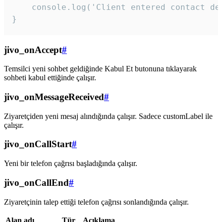
    console.log('Client entered contact det
}
jivo_onAccept
#
Temsilci yeni sohbet geldiğinde Kabul Et butonuna tıklayarak
sohbeti kabul ettiğinde çalışır.
jivo_onMessageReceived
#
Ziyaretçiden yeni mesaj alındığında çalışır. Sadece customLabel ile
çalışır.
jivo_onCallStart
#
Yeni bir telefon çağrısı başladığında çalışır.
jivo_onCallEnd
#
Ziyaretçinin talep ettiği telefon çağrısı sonlandığında çalışır.
Alan adı
Tür
Açıklama