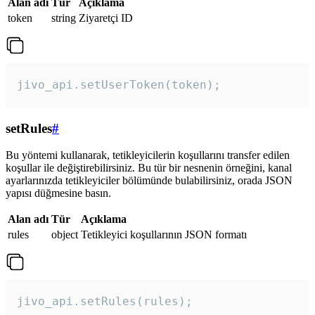
Alan adı
Tür
Açıklama
token
string
Ziyaretçi ID
jivo_api.setUserToken(token);
setRules
#
Bu yöntemi kullanarak, tetikleyicilerin koşullarını transfer edilen
koşullar ile değiştirebilirsiniz. Bu tür bir nesnenin örneğini, kanal
ayarlarınızda tetikleyiciler bölümünde bulabilirsiniz, orada JSON
yapısı düğmesine basın.
Alan adı
Tür
Açıklama
rules
object
Tetikleyici koşullarının JSON formatı
jivo_api.setRules(rules); 