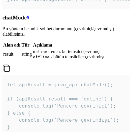
chatMode
#
Bu yöntem ile anlık sohbet durumunu (çevrimiçi/çevrimdışı)
alabilirsiniz.
Alan adı
Tür
Açıklama
- en az bir temsilci çevrimiçi
online
result
string
- bütün temsilciler çevrimdışı
offline
let apiResult = jivo_api.chatMode();

if (apiResult.result === 'online') {

    console.log('Pencere çevrimiçi');

} else {

    console.log('Pencere çevrimdışı');

}