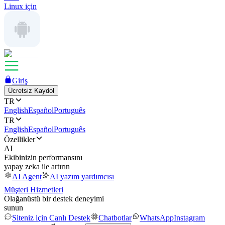
Linux için
Giriş
Ücretsiz Kaydol
TR
English
Español
Português
TR
English
Español
Português
Özellikler
AI
Ekibinizin performansını
yapay zeka ile artırın
AI Agent
AI yazım yardımcısı
Müşteri Hizmetleri
Olağanüstü bir destek deneyimi
sunun
Siteniz için Canlı Destek
Chatbotlar
WhatsApp
Instagram