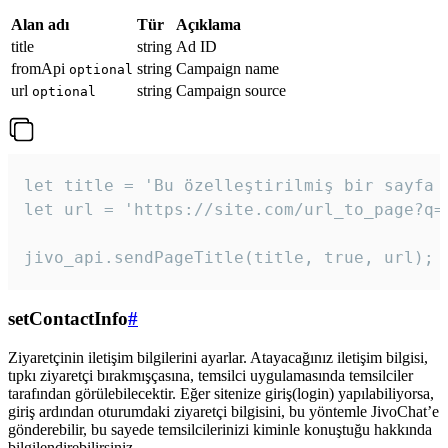
Alan adı
Tür
Açıklama
title
string
Ad ID
fromApi
string
Campaign name
optional
url
string
Campaign source
optional
let title = 'Bu özelleştirilmiş bir sayfa b
let url = 'https://site.com/url_to_page?q=p
jivo_api.sendPageTitle(title, true, url);
setContactInfo
#
Ziyaretçinin iletişim bilgilerini ayarlar. Atayacağınız iletişim bilgisi,
tıpkı ziyaretçi bırakmışçasına, temsilci uygulamasında temsilciler
tarafından görülebilecektir. Eğer sitenize giriş(login) yapılabiliyorsa,
giriş ardından oturumdaki ziyaretçi bilgisini, bu yöntemle JivoChat’e
gönderebilir, bu sayede temsilcilerinizi kiminle konuştuğu hakkında
bilgilendirebilirsiniz.