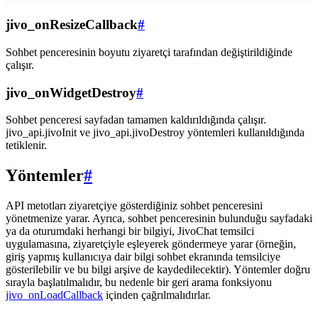
jivo_onResizeCallback
#
Sohbet penceresinin boyutu ziyaretçi tarafından değiştirildiğinde
çalışır.
jivo_onWidgetDestroy
#
Sohbet penceresi sayfadan tamamen kaldırıldığında çalışır.
jivo_api.jivoInit ve jivo_api.jivoDestroy yöntemleri kullanıldığında
tetiklenir.
Yöntemler
#
API metotları ziyaretçiye gösterdiğiniz sohbet penceresini
yönetmenize yarar. Ayrıca, sohbet penceresinin bulunduğu sayfadaki
ya da oturumdaki herhangi bir bilgiyi, JivoChat temsilci
uygulamasına, ziyaretçiyle eşleyerek göndermeye yarar (örneğin,
giriş yapmış kullanıcıya dair bilgi sohbet ekranında temsilciye
gösterilebilir ve bu bilgi arşive de kaydedilecektir). Yöntemler doğru
sırayla başlatılmalıdır, bu nedenle bir geri arama fonksiyonu
jivo_onLoadCallback
içinden çağrılmalıdırlar.