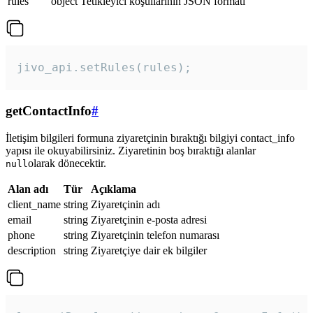
rules
object
Tetikleyici koşullarının JSON formatı
jivo_api.setRules(rules); 
getContactInfo
#
İletişim bilgileri formuna ziyaretçinin bıraktığı bilgiyi contact_info
yapısı ile okuyabilirsiniz. Ziyaretinin boş bıraktığı alanlar
olarak dönecektir.
null
Alan adı
Tür
Açıklama
client_name
string
Ziyaretçinin adı
email
string
Ziyaretçinin e-posta adresi
phone
string
Ziyaretçinin telefon numarası
description
string
Ziyaretçiye dair ek bilgiler