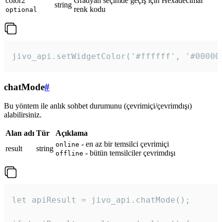
color2
Gradyan seçimde geçiş için Hexadecimal
string
renk kodu
optional
jivo_api.setWidgetColor('#ffffff', '#00000
chatMode
#
Bu yöntem ile anlık sohbet durumunu (çevrimiçi/çevrimdışı)
alabilirsiniz.
Alan adı
Tür
Açıklama
- en az bir temsilci çevrimiçi
online
result
string
- bütün temsilciler çevrimdışı
offline
let apiResult = jivo_api.chatMode();
