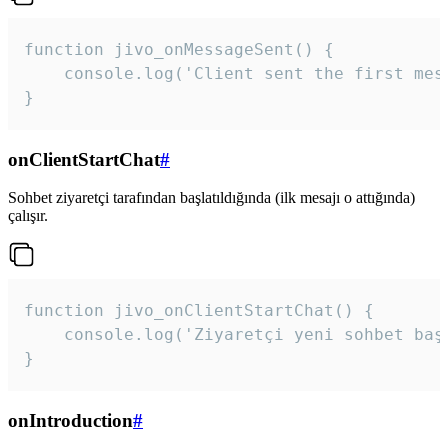
function jivo_onMessageSent() {

    console.log('Client sent the first mess
}
onClientStartChat
#
Sohbet ziyaretçi tarafından başlatıldığında (ilk mesajı o attığında)
çalışır.
function jivo_onClientStartChat() {

    console.log('Ziyaretçi yeni sohbet başl
}
onIntroduction
#