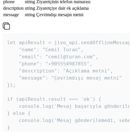
phone
string
Ziyaretçinin telefon numarası
description
string
Ziyaretçiye dair ek açıklama
message
string
Çevrimdışı mesajın metni
let apiResult = jivo_api.sendOfflineMessage
    "name": "Cemil Turan",

    "email": "cemil@turan.com",

    "phone": "+905554987855",

    "description": "Açıklama metni",

    "message": "Çevrimdışı mesaj metni"

});

if (apiResult.result === 'ok') {

    console.log('Mesaj başarıyla gönderildi
} else {

    console.log('Mesaj gönderilemedi, sebeb
}