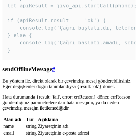
let apiResult = jivo_api.startCall(phone);

if (apiResult.result === 'ok') {

    console.log('Çağrı başlatıldı, telefon 
} else {

    console.log('Çağrı başlatılamadı, sebeb
}
sendOfflineMessage
#
Bu yöntem ile, direkt olarak bir çevrimdışı mesaj gönderebilirsiniz.
Eğer değişkenler doğru tanımlandıysa {result: 'ok'} döner.
Hata durumunda {result: 'fail', error: errReason} döner, errReason
gönderdiğiniz parametrelere dair hata mesajıdır, ya da neden
çevrimdışı mesajın iletilemediğidir.
Alan adı
Tür
Açıklama
name
string
Ziyaretçinin adı
email
string
Ziyaretçinin e-posta adresi