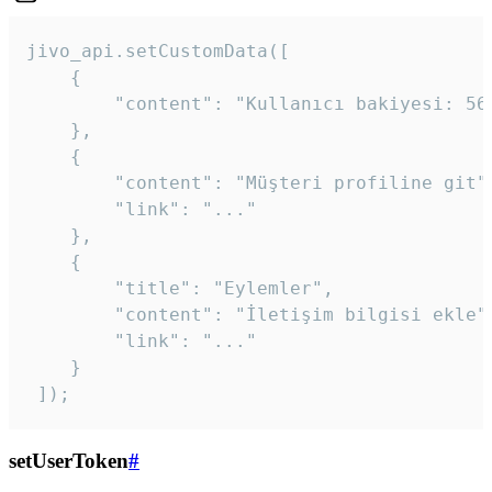
jivo_api.setCustomData([

    {

        "content": "Kullanıcı bakiyesi: 56T
    },

    {

        "content": "Müşteri profiline git",
        "link": "..."

    },

    {

        "title": "Eylemler",

        "content": "İletişim bilgisi ekle",
        "link": "..."

    }

 ]); 
setUserToken
#