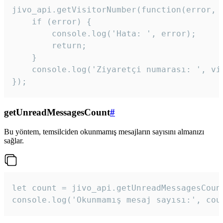
jivo_api.getVisitorNumber(function(error, v
    if (error) {

        console.log('Hata: ', error);

        return;

    }  

    console.log('Ziyaretçi numarası: ', vis
});
getUnreadMessagesCount
#
Bu yöntem, temsilciden okunmamış mesajların sayısını almanızı
sağlar.
let count = jivo_api.getUnreadMessagesCount
console.log('Okunmamış mesaj sayısı:', cou