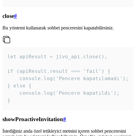
close
#
Bu yöntemi kullanarak sohbet penceresini kapatabilirsiniz.
let apiResult = jivo_api.close();

if (apiResult.result === 'fail') {

    console.log('Pencere kapatılamadı');

} else {

    console.log('Pencere kapatıldı');

}
showProactiveInvitation
#
İstediğiniz anda özel tetikleyici metnini içeren sohbet penceresini