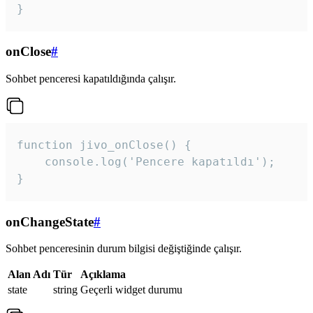
}
onClose
#
Sohbet penceresi kapatıldığında çalışır.
function jivo_onClose() {

    console.log('Pencere kapatıldı');

}
onChangeState
#
Sohbet penceresinin durum bilgisi değiştiğinde çalışır.
Alan Adı
Tür
Açıklama
state
string
Geçerli widget durumu