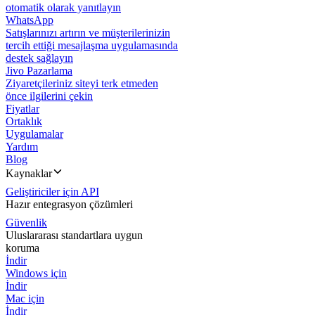
otomatik olarak yanıtlayın
WhatsApp
Satışlarınızı artırın ve müşterilerinizin
tercih ettiği mesajlaşma uygulamasında
destek sağlayın
Jivo Pazarlama
Ziyaretçileriniz siteyi terk etmeden
önce ilgilerini çekin
Fiyatlar
Ortaklık
Uygulamalar
Yardım
Blog
Kaynaklar
Geliştiriciler için API
Hazır entegrasyon çözümleri
Güvenlik
Uluslararası standartlara uygun
koruma
İndir
Windows için
İndir
Mac için
İndir