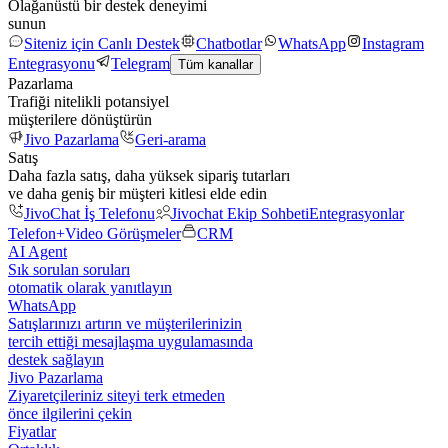
Olağanüstü bir destek deneyimi
sunun
Siteniz için Canlı Destek
Chatbotlar
WhatsApp
Instagram
Entegrasyonu
Telegram
Tüm kanallar
Pazarlama
Trafiği nitelikli potansiyel
müşterilere dönüştürün
Jivo Pazarlama
Geri-arama
Satış
Daha fazla satış, daha yüksek sipariş tutarları
ve daha geniş bir müşteri kitlesi elde edin
JivoChat İş Telefonu
Jivochat Ekip Sohbeti
Entegrasyonlar
Telefon+
Video Görüşmeler
CRM
AI Agent
Sık sorulan soruları
otomatik olarak yanıtlayın
WhatsApp
Satışlarınızı artırın ve müşterilerinizin
tercih ettiği mesajlaşma uygulamasında
destek sağlayın
Jivo Pazarlama
Ziyaretçileriniz siteyi terk etmeden
önce ilgilerini çekin
Fiyatlar