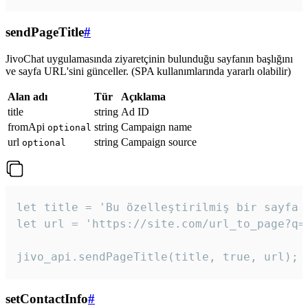
sendPageTitle
#
JivoChat uygulamasında ziyaretçinin bulunduğu sayfanın başlığını
ve sayfa URL'sini günceller. (SPA kullanımlarında yararlı olabilir)
Alan adı
Tür
Açıklama
title
string
Ad ID
fromApi
string
Campaign name
optional
url
string
Campaign source
optional
let title = 'Bu özelleştirilmiş bir sayfa b
let url = 'https://site.com/url_to_page?q=p
jivo_api.sendPageTitle(title, true, url);
setContactInfo
#