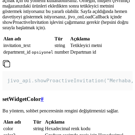
açmak için bu yöntemi kullanabilirsiniz. Örneğin, müşteri çevrimiçi
mağazanızdaki ürünleri ekledikten sonra tetikleyici metnini
göstermek istiyorsanız bu yararlı olabilir. Sayfa açıldığında hemen
davetiyeyi göstermek istiyorsanız, jivo_onLoadCallback içinde
showProactiveInvitation işlevini çağırmanız gerekir (hepsini doğru
sırayla başlatmak için).
Alan adı
Tür
Açıklama
invitation_text
string
Tetikleyici metni
department_id
number
Departman id
opsiyonel
jivo_api.showProactiveInvitation("Merhaba,
setWidgetColor
#
Bu yöntem, sohbet penceresinin rengini değiştirmenizi sağlar.
Alan adı
Tür
Açıklama
color
string
Hexadecimal renk kodu