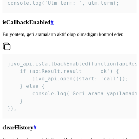
console.log('Utm term: ', utm.term);
isCallbackEnabled
#
Bu yöntem, geri aramaların aktif olup olmadığını kontrol eder.
jivo_api.isCallbackEnabled(function(apiResu
    if (apiResult.result === 'ok') {

        jivo_api.open({start: 'call'});

    } else {

        console.log('Geri-arama yapılamadı
    }

}); 
clearHistory
#