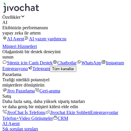
Özellikler
AI
Ekibinizin performansını
yapay zeka ile artırın
AI Agent
AI yazım yardımcısı
Müşteri Hizmetleri
Olağanüstü bir destek deneyimi
sunun
Siteniz için Canlı Destek
Chatbotlar
WhatsApp
Instagram
Entegrasyonu
Telegram
Tüm kanallar
Pazarlama
Trafiği nitelikli potansiyel
müşterilere dönüştürün
Jivo Pazarlama
Geri-arama
Satış
Daha fazla satış, daha yüksek sipariş tutarları
ve daha geniş bir müşteri kitlesi elde edin
JivoChat İş Telefonu
Jivochat Ekip Sohbeti
Entegrasyonlar
Telefon+
Video Görüşmeler
CRM
AI Agent
Sık sorulan soruları