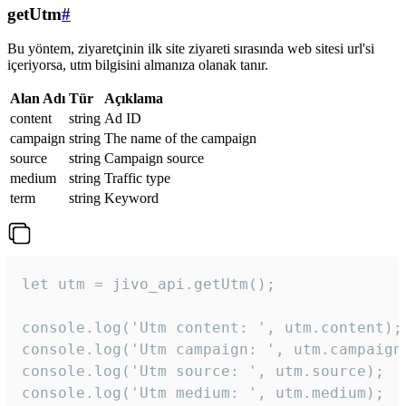
getUtm
#
Bu yöntem, ziyaretçinin ilk site ziyareti sırasında web sitesi url'si
içeriyorsa, utm bilgisini almanıza olanak tanır.
Alan Adı
Tür
Açıklama
content
string
Ad ID
campaign
string
The name of the campaign
source
string
Campaign source
medium
string
Traffic type
term
string
Keyword
let utm = jivo_api.getUtm();

console.log('Utm content: ', utm.content);

console.log('Utm campaign: ', utm.campaign)
console.log('Utm source: ', utm.source);

console.log('Utm medium: ', utm.medium);
