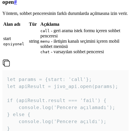
open
#
Yöntem, sohbet penceresinin farklı durumlarda açılmasına izin verir.
Alan adı
Tür
Açıklama
- geri arama istek formu içeren sohbet
call
penceresi
start
string
- iletişim kanalı seçimini içeren mobil
menu
opsiyonel
sohbet menüsü
- varsayılan sohbet penceresi
chat
let params = {start: 'call'};

let apiResult = jivo_api.open(params);

if (apiResult.result === 'fail') {

    console.log('Pencere açılamadı');

} else {

    console.log('Pencere açıldı');

}