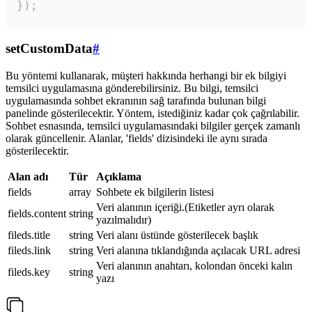
});
setCustomData
#
Bu yöntemi kullanarak, müşteri hakkında herhangi bir ek bilgiyi
temsilci uygulamasına gönderebilirsiniz. Bu bilgi, temsilci
uygulamasında sohbet ekranının sağ tarafında bulunan bilgi
panelinde gösterilecektir. Yöntem, istediğiniz kadar çok çağrılabilir.
Sohbet esnasında, temsilci uygulamasındaki bilgiler gerçek zamanlı
olarak güncellenir. Alanlar, 'fields' dizisindeki ile aynı sırada
gösterilecektir.
Alan adı
Tür
Açıklama
fields
array
Sohbete ek bilgilerin listesi
Veri alanının içeriği.(Etiketler ayrı olarak
fields.content
string
yazılmalıdır)
fileds.title
string
Veri alanı üstünde gösterilecek başlık
fileds.link
string
Veri alanına tıklandığında açılacak URL adresi
Veri alanının anahtarı, kolondan önceki kalın
fileds.key
string
yazı