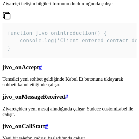
Ziyaretçi iletişim bilgileri formunu doldurduğunda çalışır.
function jivo_onIntroduction() {

    console.log('Client entered contact det
}
jivo_onAccept
#
Temsilci yeni sohbet geldiğinde Kabul Et butonuna tıklayarak
sohbeti kabul ettiğinde çalışır.
jivo_onMessageReceived
#
Ziyaretçiden yeni mesaj alındığında çalışır. Sadece customLabel ile
çalışır.
jivo_onCallStart
#
Yeni bir telefon çağrısı başladığında çalışır.