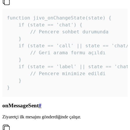
function jivo_onChangeState(state) {

    if (state == 'chat') {

        // Pencere sohbet durumunda

    }

    if (state == 'call' || state == 'chat/c
        // Geri arama formu açıldı

    }

    if (state == 'label' || state == 'chat/
        // Pencere minimize edildi

    }

}
onMessageSent
#
Ziyaretçi ilk mesajını gönderdiğinde çalışır.