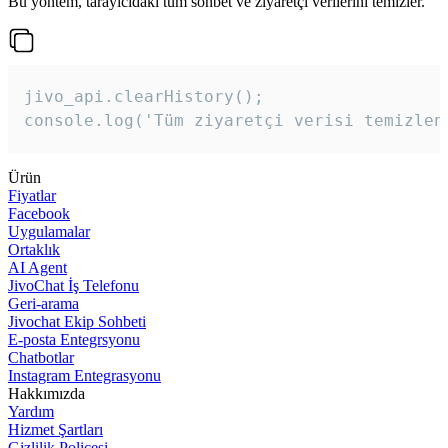
Bu yöntem, tarayıcıdaki tüm sohbet ve ziyaretçi verilerini temizler.
jivo_api.clearHistory();

console.log('Tüm ziyaretçi verisi temizlen
Ürün
Fiyatlar
Facebook
Uygulamalar
Ortaklık
AI Agent
JivoChat İş Telefonu
Geri-arama
Jivochat Ekip Sohbeti
E-posta Entegrsyonu
Chatbotlar
Instagram Entegrasyonu
Hakkımızda
Yardım
Hizmet Şartları
Gizlilik Poliçesi