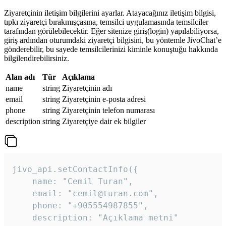
Ziyaretçinin iletişim bilgilerini ayarlar. Atayacağınız iletişim bilgisi,
tıpkı ziyaretçi bırakmışçasına, temsilci uygulamasında temsilciler
tarafından görülebilecektir. Eğer sitenize giriş(login) yapılabiliyorsa,
giriş ardından oturumdaki ziyaretçi bilgisini, bu yöntemle JivoChat’e
gönderebilir, bu sayede temsilcilerinizi kiminle konuştuğu hakkında
bilgilendirebilirsiniz.
Alan adı
Tür
Açıklama
name
string
Ziyaretçinin adı
email
string
Ziyaretçinin e-posta adresi
phone
string
Ziyaretçinin telefon numarası
description
string
Ziyaretçiye dair ek bilgiler
jivo_api.setContactInfo({

    name: "Cemil Turan",

    email: "cemil@turan.com",

    phone: "+905554987855",

    description: "Açıklama metni"
