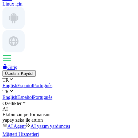
Linux için
Giriş
Ücretsiz Kaydol
TR
English
Español
Português
TR
English
Español
Português
Özellikler
AI
Ekibinizin performansını
yapay zeka ile artırın
AI Agent
AI yazım yardımcısı
Müşteri Hizmetleri