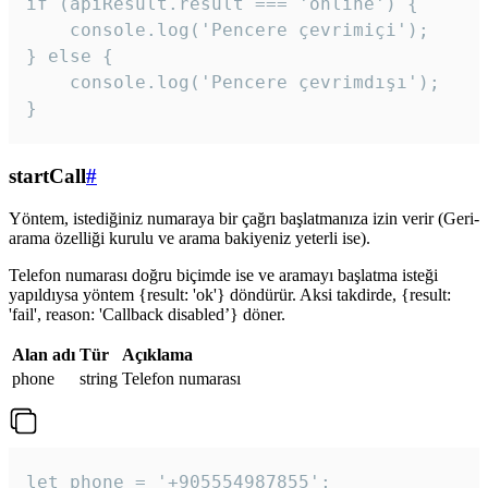
if (apiResult.result === 'online') {

    console.log('Pencere çevrimiçi');

} else {

    console.log('Pencere çevrimdışı');

}
startCall
#
Yöntem, istediğiniz numaraya bir çağrı başlatmanıza izin verir (Geri-
arama özelliği kurulu ve arama bakiyeniz yeterli ise).
Telefon numarası doğru biçimde ise ve aramayı başlatma isteği
yapıldıysa yöntem {result: 'ok'} döndürür. Aksi takdirde, {result:
'fail', reason: 'Callback disabled’} döner.
Alan adı
Tür
Açıklama
phone
string
Telefon numarası
let phone = '+905554987855';
