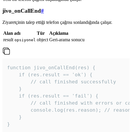
jivo_onCallEnd
#
Ziyaretçinin talep ettiği telefon çağrısı sonlandığında çalışır.
Alan adı
Tür
Açıklama
result
object
Geri-arama sonucu
opsiyonel
function jivo_onCallEnd(res) {

    if (res.result == 'ok') {

        // call finished successfully

    }

    if (res.result == 'fail') {

        // call finished with errors or can
        console.log(res.reason); // reason 
    }

} 