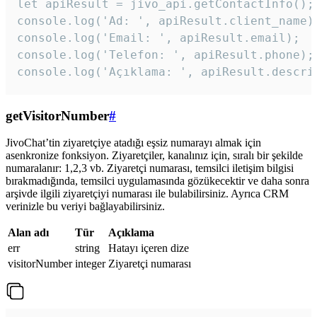
let apiResult = jivo_api.getContactInfo();

console.log('Ad: ', apiResult.client_name);
console.log('Email: ', apiResult.email);

console.log('Telefon: ', apiResult.phone);

console.log('Açıklama: ', apiResult.descri
getVisitorNumber
#
JivoChat’tin ziyaretçiye atadığı eşsiz numarayı almak için
asenkronize fonksiyon. Ziyaretçiler, kanalınız için, sıralı bir şekilde
numaralanır: 1,2,3 vb. Ziyaretçi numarası, temsilci iletişim bilgisi
bırakmadığında, temsilci uygulamasında gözükecektir ve daha sonra
arşivde ilgili ziyaretçiyi numarası ile bulabilirsiniz. Ayrıca CRM
verinizle bu veriyi bağlayabilirsiniz.
Alan adı
Tür
Açıklama
err
string
Hatayı içeren dize
visitorNumber
integer
Ziyaretçi numarası