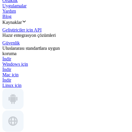
Ortaklık
Uygulamalar
Yardım
Blog
Kaynaklar
Geliştiriciler için API
Hazır entegrasyon çözümleri
Güvenlik
Uluslararası standartlara uygun
koruma
İndir
Windows için
İndir
Mac için
İndir
Linux için