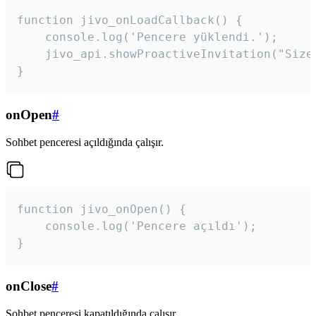
function jivo_onLoadCallback() {

    console.log('Pencere yüklendi.');

    jivo_api.showProactiveInvitation("Size
}
onOpen
#
Sohbet penceresi açıldığında çalışır.
function jivo_onOpen() {

    console.log('Pencere açıldı');

}
onClose
#
Sohbet penceresi kapatıldığında çalışır.