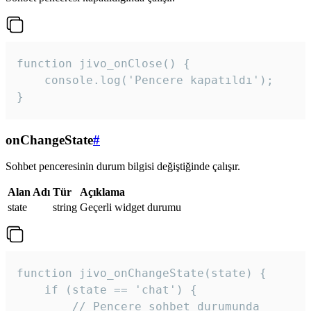
function jivo_onClose() {

    console.log('Pencere kapatıldı');

}
onChangeState
#
Sohbet penceresinin durum bilgisi değiştiğinde çalışır.
Alan Adı
Tür
Açıklama
state
string
Geçerli widget durumu
function jivo_onChangeState(state) {

    if (state == 'chat') {

        // Pencere sohbet durumunda
