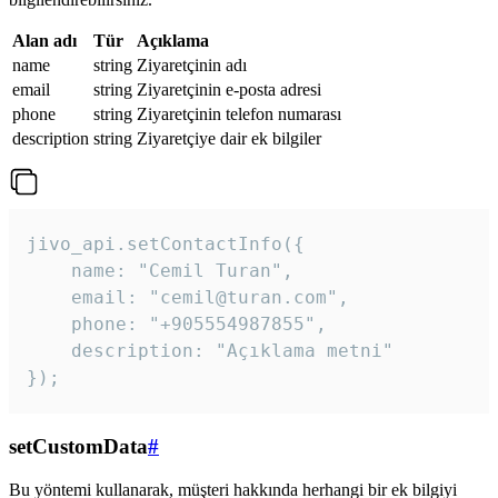
Alan adı
Tür
Açıklama
name
string
Ziyaretçinin adı
email
string
Ziyaretçinin e-posta adresi
phone
string
Ziyaretçinin telefon numarası
description
string
Ziyaretçiye dair ek bilgiler
jivo_api.setContactInfo({

    name: "Cemil Turan",

    email: "cemil@turan.com",

    phone: "+905554987855",

    description: "Açıklama metni"

});
setCustomData
#
Bu yöntemi kullanarak, müşteri hakkında herhangi bir ek bilgiyi