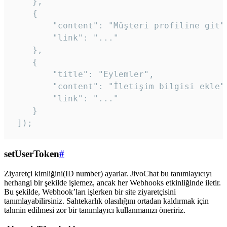
    },

    {

        "content": "Müşteri profiline git",
        "link": "..."

    },

    {

        "title": "Eylemler",

        "content": "İletişim bilgisi ekle",
        "link": "..."

    }

 ]); 
setUserToken
#
Ziyaretçi kimliğini(ID number) ayarlar. JivoChat bu tanımlayıcıyı
herhangi bir şekilde işlemez, ancak her Webhooks etkinliğinde iletir.
Bu şekilde, Webhook’ları işlerken bir site ziyaretçisini
tanımlayabilirsiniz. Sahtekarlık olasılığını ortadan kaldırmak için
tahmin edilmesi zor bir tanımlayıcı kullanmanızı öneririz.