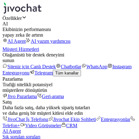
Özellikler
AI
Ekibinizin performansını
yapay zeka ile artırın
AI Agent
AI yazım yardımcısı
Müşteri Hizmetleri
Olağanüstü bir destek deneyimi
sunun
Siteniz için Canlı Destek
Chatbotlar
WhatsApp
Instagram
Entegrasyonu
Telegram
Tüm kanallar
Pazarlama
Trafiği nitelikli potansiyel
müşterilere dönüştürün
Jivo Pazarlama
Geri-arama
Satış
Daha fazla satış, daha yüksek sipariş tutarları
ve daha geniş bir müşteri kitlesi elde edin
JivoChat İş Telefonu
Jivochat Ekip Sohbeti
Entegrasyonlar
Telefon+
Video Görüşmeler
CRM
AI Agent
Sık sorulan soruları