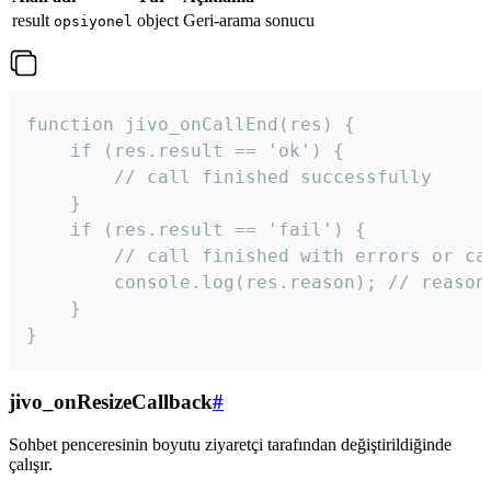
result
object
Geri-arama sonucu
opsiyonel
function jivo_onCallEnd(res) {

    if (res.result == 'ok') {

        // call finished successfully

    }

    if (res.result == 'fail') {

        // call finished with errors or can
        console.log(res.reason); // reason 
    }

} 
jivo_onResizeCallback
#
Sohbet penceresinin boyutu ziyaretçi tarafından değiştirildiğinde
çalışır.