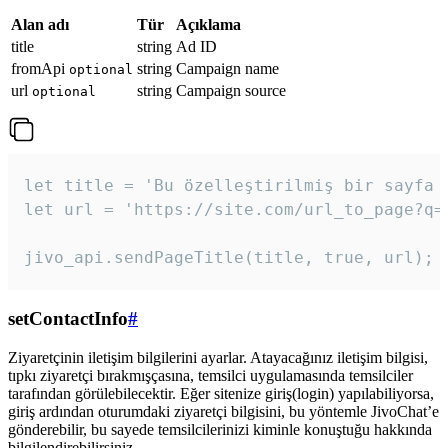
Alan adı
Tür
Açıklama
title
string
Ad ID
fromApi
string
Campaign name
optional
url
string
Campaign source
optional
let title = 'Bu özelleştirilmiş bir sayfa b
let url = 'https://site.com/url_to_page?q=p
jivo_api.sendPageTitle(title, true, url);
setContactInfo
#
Ziyaretçinin iletişim bilgilerini ayarlar. Atayacağınız iletişim bilgisi,
tıpkı ziyaretçi bırakmışçasına, temsilci uygulamasında temsilciler
tarafından görülebilecektir. Eğer sitenize giriş(login) yapılabiliyorsa,
giriş ardından oturumdaki ziyaretçi bilgisini, bu yöntemle JivoChat’e
gönderebilir, bu sayede temsilcilerinizi kiminle konuştuğu hakkında
bilgilendirebilirsiniz.