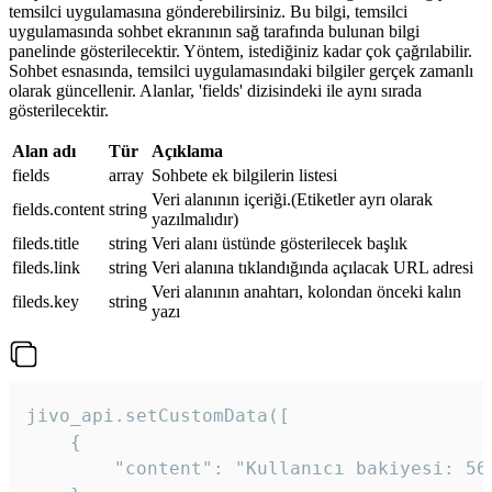
temsilci uygulamasına gönderebilirsiniz. Bu bilgi, temsilci
uygulamasında sohbet ekranının sağ tarafında bulunan bilgi
panelinde gösterilecektir. Yöntem, istediğiniz kadar çok çağrılabilir.
Sohbet esnasında, temsilci uygulamasındaki bilgiler gerçek zamanlı
olarak güncellenir. Alanlar, 'fields' dizisindeki ile aynı sırada
gösterilecektir.
Alan adı
Tür
Açıklama
fields
array
Sohbete ek bilgilerin listesi
Veri alanının içeriği.(Etiketler ayrı olarak
fields.content
string
yazılmalıdır)
fileds.title
string
Veri alanı üstünde gösterilecek başlık
fileds.link
string
Veri alanına tıklandığında açılacak URL adresi
Veri alanının anahtarı, kolondan önceki kalın
fileds.key
string
yazı
jivo_api.setCustomData([

    {

        "content": "Kullanıcı bakiyesi: 56T