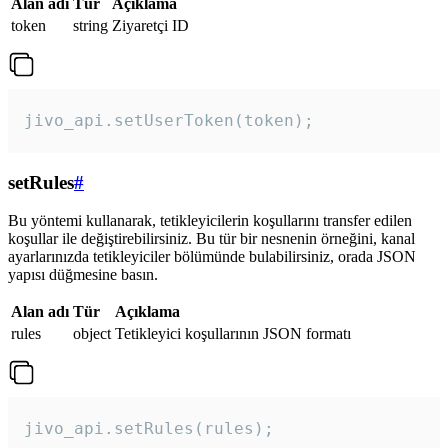
Alan adı
Tür
Açıklama
token
string
Ziyaretçi ID
jivo_api.setUserToken(token);
setRules
#
Bu yöntemi kullanarak, tetikleyicilerin koşullarını transfer edilen
koşullar ile değiştirebilirsiniz. Bu tür bir nesnenin örneğini, kanal
ayarlarınızda tetikleyiciler bölümünde bulabilirsiniz, orada JSON
yapısı düğmesine basın.
Alan adı
Tür
Açıklama
rules
object
Tetikleyici koşullarının JSON formatı
jivo_api.setRules(rules); 