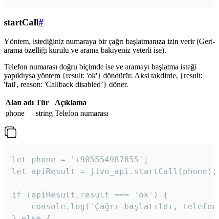
startCall
#
Yöntem, istediğiniz numaraya bir çağrı başlatmanıza izin verir (Geri-
arama özelliği kurulu ve arama bakiyeniz yeterli ise).
Telefon numarası doğru biçimde ise ve aramayı başlatma isteği
yapıldıysa yöntem {result: 'ok'} döndürür. Aksi takdirde, {result:
'fail', reason: 'Callback disabled’} döner.
Alan adı
Tür
Açıklama
phone
string
Telefon numarası
let phone = '+905554987855';

let apiResult = jivo_api.startCall(phone);

if (apiResult.result === 'ok') {

    console.log('Çağrı başlatıldı, telefon 
} else {
