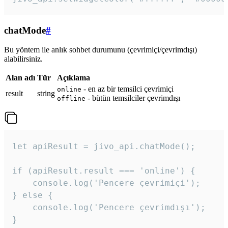
chatMode
#
Bu yöntem ile anlık sohbet durumunu (çevrimiçi/çevrimdışı)
alabilirsiniz.
Alan adı
Tür
Açıklama
- en az bir temsilci çevrimiçi
online
result
string
- bütün temsilciler çevrimdışı
offline
let apiResult = jivo_api.chatMode();

if (apiResult.result === 'online') {

    console.log('Pencere çevrimiçi');

} else {

    console.log('Pencere çevrimdışı');

}