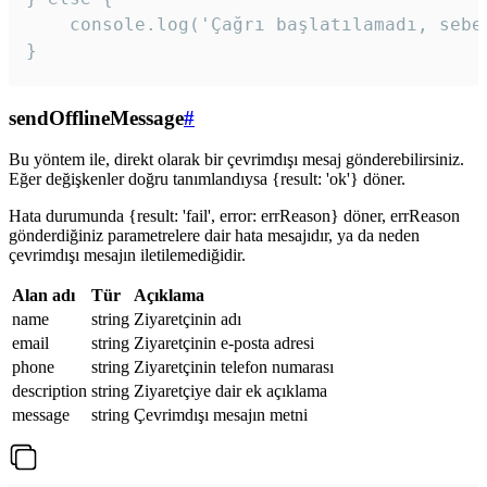
    console.log('Çağrı başlatılamadı, sebeb
}
sendOfflineMessage
#
Bu yöntem ile, direkt olarak bir çevrimdışı mesaj gönderebilirsiniz.
Eğer değişkenler doğru tanımlandıysa {result: 'ok'} döner.
Hata durumunda {result: 'fail', error: errReason} döner, errReason
gönderdiğiniz parametrelere dair hata mesajıdır, ya da neden
çevrimdışı mesajın iletilemediğidir.
Alan adı
Tür
Açıklama
name
string
Ziyaretçinin adı
email
string
Ziyaretçinin e-posta adresi
phone
string
Ziyaretçinin telefon numarası
description
string
Ziyaretçiye dair ek açıklama
message
string
Çevrimdışı mesajın metni