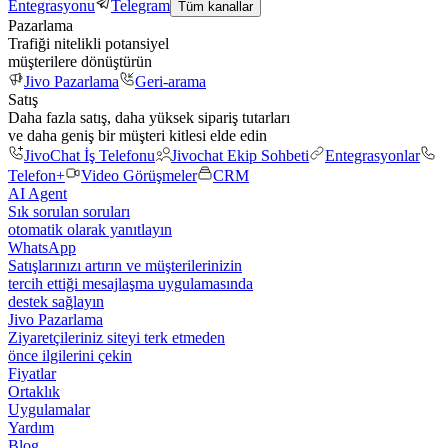
Entegrasyonu
Telegram
Tüm kanallar
Pazarlama
Trafiği nitelikli potansiyel
müşterilere dönüştürün
Jivo Pazarlama
Geri-arama
Satış
Daha fazla satış, daha yüksek sipariş tutarları
ve daha geniş bir müşteri kitlesi elde edin
JivoChat İş Telefonu
Jivochat Ekip Sohbeti
Entegrasyonlar
Telefon+
Video Görüşmeler
CRM
AI Agent
Sık sorulan soruları
otomatik olarak yanıtlayın
WhatsApp
Satışlarınızı artırın ve müşterilerinizin
tercih ettiği mesajlaşma uygulamasında
destek sağlayın
Jivo Pazarlama
Ziyaretçileriniz siteyi terk etmeden
önce ilgilerini çekin
Fiyatlar
Ortaklık
Uygulamalar
Yardım
Blog