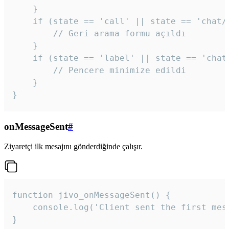
    }

    if (state == 'call' || state == 'chat/c
        // Geri arama formu açıldı

    }

    if (state == 'label' || state == 'chat/
        // Pencere minimize edildi

    }

}
onMessageSent
#
Ziyaretçi ilk mesajını gönderdiğinde çalışır.
function jivo_onMessageSent() {

    console.log('Client sent the first mess
}