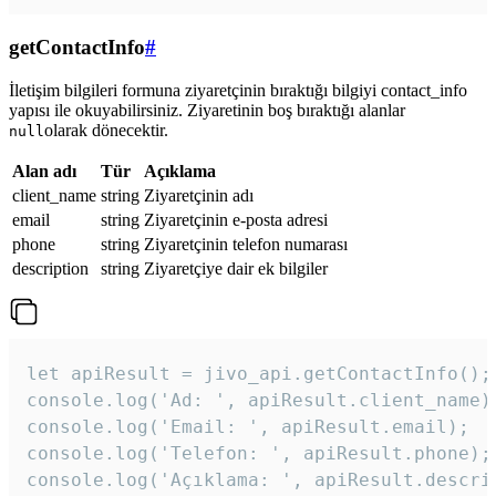
getContactInfo
#
İletişim bilgileri formuna ziyaretçinin bıraktığı bilgiyi contact_info
yapısı ile okuyabilirsiniz. Ziyaretinin boş bıraktığı alanlar
olarak dönecektir.
null
Alan adı
Tür
Açıklama
client_name
string
Ziyaretçinin adı
email
string
Ziyaretçinin e-posta adresi
phone
string
Ziyaretçinin telefon numarası
description
string
Ziyaretçiye dair ek bilgiler
let apiResult = jivo_api.getContactInfo();

console.log('Ad: ', apiResult.client_name);
console.log('Email: ', apiResult.email);

console.log('Telefon: ', apiResult.phone);

console.log('Açıklama: ', apiResult.descri