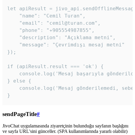
let apiResult = jivo_api.sendOfflineMessage
    "name": "Cemil Turan",

    "email": "cemil@turan.com",

    "phone": "+905554987855",

    "description": "Açıklama metni",

    "message": "Çevrimdışı mesaj metni"

});

if (apiResult.result === 'ok') {

    console.log('Mesaj başarıyla gönderildi
} else {

    console.log('Mesaj gönderilemedi, sebeb
}
sendPageTitle
#
JivoChat uygulamasında ziyaretçinin bulunduğu sayfanın başlığını
ve sayfa URL'sini günceller. (SPA kullanımlarında yararlı olabilir)