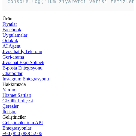
console.log('Tüm ziyaretçi verisi temizlen
Ürün
Fiyatlar
Facebook
Uygulamalar
Ortaklık
AI Agent
JivoChat İş Telefonu
Geri-arama
Jivochat Ekip Sohbeti
E-posta Entegrsyonu
Chatbotlar
Instagram Entegrasyonu
Hakkımızda
Yardım
Hizmet Şartları
Gizlilik Poliçesi
Çerezler
İletişim
Geliştiriciler
Geliştiriciler için API
Entegrasyonlar
+90 (850) 888 52 06