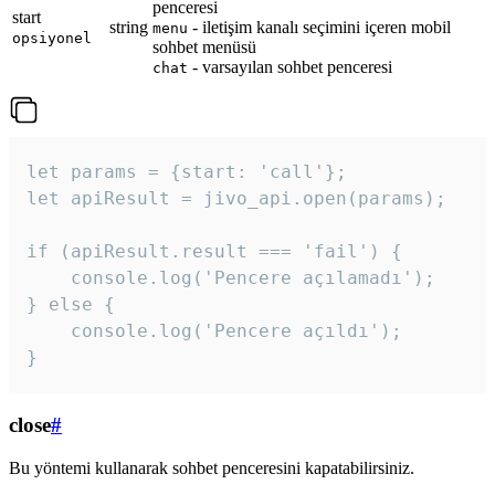
penceresi
start
string
- iletişim kanalı seçimini içeren mobil
menu
opsiyonel
sohbet menüsü
- varsayılan sohbet penceresi
chat
let params = {start: 'call'};

let apiResult = jivo_api.open(params);

if (apiResult.result === 'fail') {

    console.log('Pencere açılamadı');

} else {

    console.log('Pencere açıldı');

}
close
#
Bu yöntemi kullanarak sohbet penceresini kapatabilirsiniz.