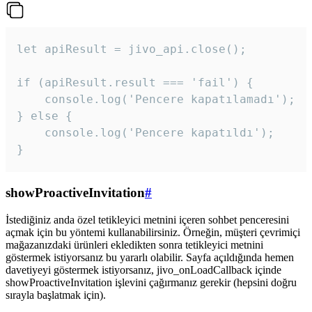
let apiResult = jivo_api.close();

if (apiResult.result === 'fail') {

    console.log('Pencere kapatılamadı');

} else {

    console.log('Pencere kapatıldı');

}
showProactiveInvitation
#
İstediğiniz anda özel tetikleyici metnini içeren sohbet penceresini
açmak için bu yöntemi kullanabilirsiniz. Örneğin, müşteri çevrimiçi
mağazanızdaki ürünleri ekledikten sonra tetikleyici metnini
göstermek istiyorsanız bu yararlı olabilir. Sayfa açıldığında hemen
davetiyeyi göstermek istiyorsanız, jivo_onLoadCallback içinde
showProactiveInvitation işlevini çağırmanız gerekir (hepsini doğru
sırayla başlatmak için).