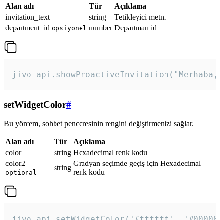
Alan adı
Tür
Açıklama
invitation_text
string
Tetikleyici metni
department_id
number
Departman id
opsiyonel
jivo_api.showProactiveInvitation("Merhaba,
setWidgetColor
#
Bu yöntem, sohbet penceresinin rengini değiştirmenizi sağlar.
Alan adı
Tür
Açıklama
color
string
Hexadecimal renk kodu
color2
Gradyan seçimde geçiş için Hexadecimal
string
renk kodu
optional
jivo_api.setWidgetColor('#ffffff', '#00000