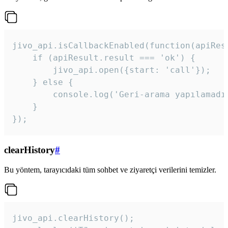
jivo_api.isCallbackEnabled(function(apiResu
    if (apiResult.result === 'ok') {

        jivo_api.open({start: 'call'});

    } else {

        console.log('Geri-arama yapılamadı
    }

}); 
clearHistory
#
Bu yöntem, tarayıcıdaki tüm sohbet ve ziyaretçi verilerini temizler.
jivo_api.clearHistory();
