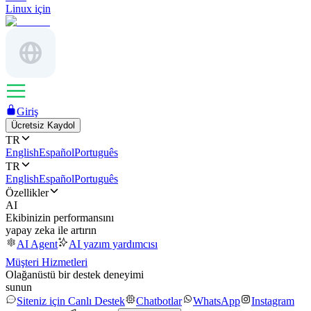
Linux için
Giriş
Ücretsiz Kaydol
TR
English
Español
Português
TR
English
Español
Português
Özellikler
AI
Ekibinizin performansını
yapay zeka ile artırın
AI Agent
AI yazım yardımcısı
Müşteri Hizmetleri
Olağanüstü bir destek deneyimi
sunun
Siteniz için Canlı Destek
Chatbotlar
WhatsApp
Instagram