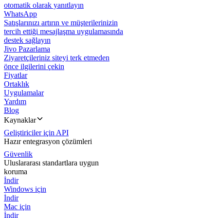
otomatik olarak yanıtlayın
WhatsApp
Satışlarınızı artırın ve müşterilerinizin
tercih ettiği mesajlaşma uygulamasında
destek sağlayın
Jivo Pazarlama
Ziyaretçileriniz siteyi terk etmeden
önce ilgilerini çekin
Fiyatlar
Ortaklık
Uygulamalar
Yardım
Blog
Kaynaklar
Geliştiriciler için API
Hazır entegrasyon çözümleri
Güvenlik
Uluslararası standartlara uygun
koruma
İndir
Windows için
İndir
Mac için
İndir