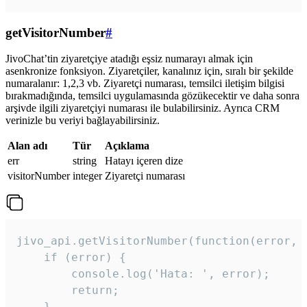
getVisitorNumber
#
JivoChat’tin ziyaretçiye atadığı eşsiz numarayı almak için
asenkronize fonksiyon. Ziyaretçiler, kanalınız için, sıralı bir şekilde
numaralanır: 1,2,3 vb. Ziyaretçi numarası, temsilci iletişim bilgisi
bırakmadığında, temsilci uygulamasında gözükecektir ve daha sonra
arşivde ilgili ziyaretçiyi numarası ile bulabilirsiniz. Ayrıca CRM
verinizle bu veriyi bağlayabilirsiniz.
Alan adı
Tür
Açıklama
err
string
Hatayı içeren dize
visitorNumber
integer
Ziyaretçi numarası
jivo_api.getVisitorNumber(function(error, v
    if (error) {

        console.log('Hata: ', error);

        return;

    }  
