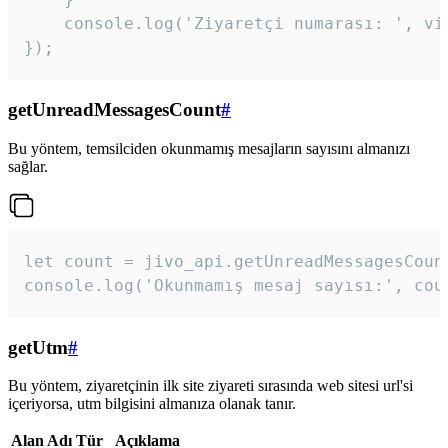
    console.log('Ziyaretçi numarası: ', vis
});
getUnreadMessagesCount
#
Bu yöntem, temsilciden okunmamış mesajların sayısını almanızı
sağlar.
let count = jivo_api.getUnreadMessagesCount
console.log('Okunmamış mesaj sayısı:', cou
getUtm
#
Bu yöntem, ziyaretçinin ilk site ziyareti sırasında web sitesi url'si
içeriyorsa, utm bilgisini almanıza olanak tanır.
Alan Adı
Tür
Açıklama