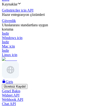
Kaynaklar
Geliştiriciler için API
Hazır entegrasyon çözümleri
Güvenlik
Uluslararası standartlara uygun
koruma
İndir
Windows için
İndir
Mac için
İndir
Linux için
Giriş
Ücretsiz Kaydol
Genel Bakış
Widget API
Webhook API
Chat API