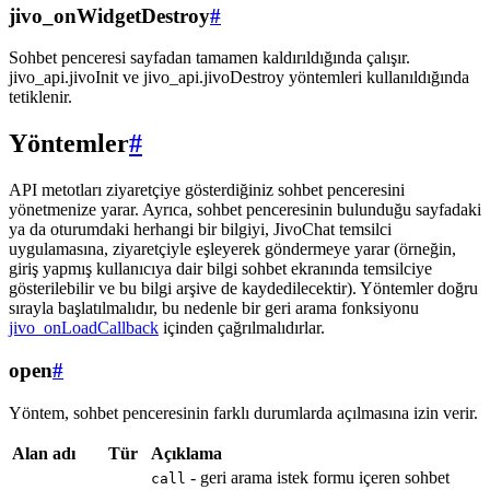
jivo_onWidgetDestroy
#
Sohbet penceresi sayfadan tamamen kaldırıldığında çalışır.
jivo_api.jivoInit ve jivo_api.jivoDestroy yöntemleri kullanıldığında
tetiklenir.
Yöntemler
#
API metotları ziyaretçiye gösterdiğiniz sohbet penceresini
yönetmenize yarar. Ayrıca, sohbet penceresinin bulunduğu sayfadaki
ya da oturumdaki herhangi bir bilgiyi, JivoChat temsilci
uygulamasına, ziyaretçiyle eşleyerek göndermeye yarar (örneğin,
giriş yapmış kullanıcıya dair bilgi sohbet ekranında temsilciye
gösterilebilir ve bu bilgi arşive de kaydedilecektir). Yöntemler doğru
sırayla başlatılmalıdır, bu nedenle bir geri arama fonksiyonu
jivo_onLoadCallback
içinden çağrılmalıdırlar.
open
#
Yöntem, sohbet penceresinin farklı durumlarda açılmasına izin verir.
Alan adı
Tür
Açıklama
- geri arama istek formu içeren sohbet
call