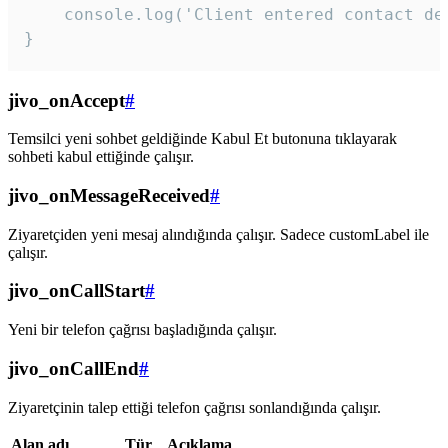
    console.log('Client entered contact det
}
jivo_onAccept
#
Temsilci yeni sohbet geldiğinde Kabul Et butonuna tıklayarak
sohbeti kabul ettiğinde çalışır.
jivo_onMessageReceived
#
Ziyaretçiden yeni mesaj alındığında çalışır. Sadece customLabel ile
çalışır.
jivo_onCallStart
#
Yeni bir telefon çağrısı başladığında çalışır.
jivo_onCallEnd
#
Ziyaretçinin talep ettiği telefon çağrısı sonlandığında çalışır.
Alan adı
Tür
Açıklama