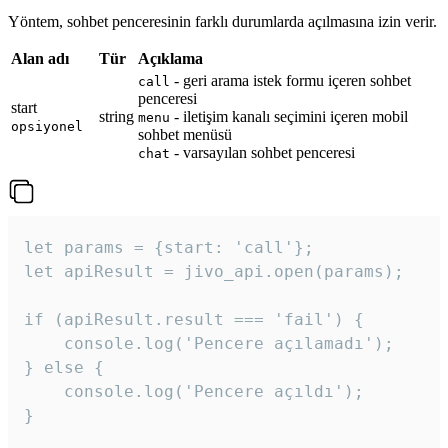
Yöntem, sohbet penceresinin farklı durumlarda açılmasına izin verir.
Alan adı
Tür
Açıklama
- geri arama istek formu içeren sohbet
call
penceresi
start
string
- iletişim kanalı seçimini içeren mobil
menu
opsiyonel
sohbet menüsü
- varsayılan sohbet penceresi
chat
let params = {start: 'call'};

let apiResult = jivo_api.open(params);

if (apiResult.result === 'fail') {

    console.log('Pencere açılamadı');

} else {

    console.log('Pencere açıldı');

}