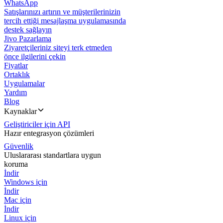
WhatsApp
Satışlarınızı artırın ve müşterilerinizin
tercih ettiği mesajlaşma uygulamasında
destek sağlayın
Jivo Pazarlama
Ziyaretçileriniz siteyi terk etmeden
önce ilgilerini çekin
Fiyatlar
Ortaklık
Uygulamalar
Yardım
Blog
Kaynaklar
Geliştiriciler için API
Hazır entegrasyon çözümleri
Güvenlik
Uluslararası standartlara uygun
koruma
İndir
Windows için
İndir
Mac için
İndir
Linux için