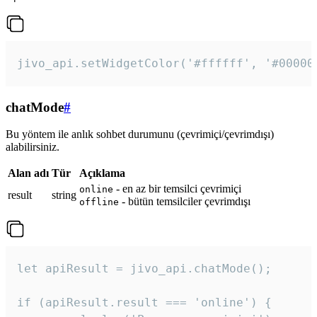
jivo_api.setWidgetColor('#ffffff', '#00000
chatMode
#
Bu yöntem ile anlık sohbet durumunu (çevrimiçi/çevrimdışı)
alabilirsiniz.
Alan adı
Tür
Açıklama
- en az bir temsilci çevrimiçi
online
result
string
- bütün temsilciler çevrimdışı
offline
let apiResult = jivo_api.chatMode();

if (apiResult.result === 'online') {
