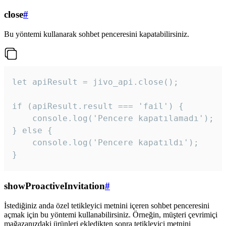
close
#
Bu yöntemi kullanarak sohbet penceresini kapatabilirsiniz.
let apiResult = jivo_api.close();

if (apiResult.result === 'fail') {

    console.log('Pencere kapatılamadı');

} else {

    console.log('Pencere kapatıldı');

}
showProactiveInvitation
#
İstediğiniz anda özel tetikleyici metnini içeren sohbet penceresini
açmak için bu yöntemi kullanabilirsiniz. Örneğin, müşteri çevrimiçi
mağazanızdaki ürünleri ekledikten sonra tetikleyici metnini