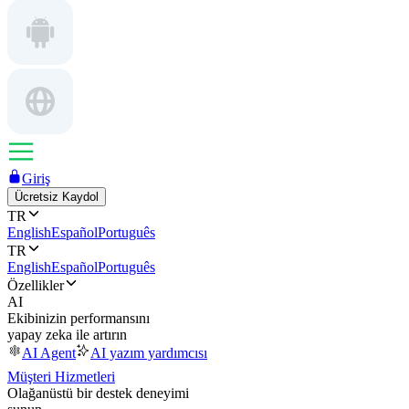
Giriş
Ücretsiz Kaydol
TR
English
Español
Português
TR
English
Español
Português
Özellikler
AI
Ekibinizin performansını
yapay zeka ile artırın
AI Agent
AI yazım yardımcısı
Müşteri Hizmetleri
Olağanüstü bir destek deneyimi