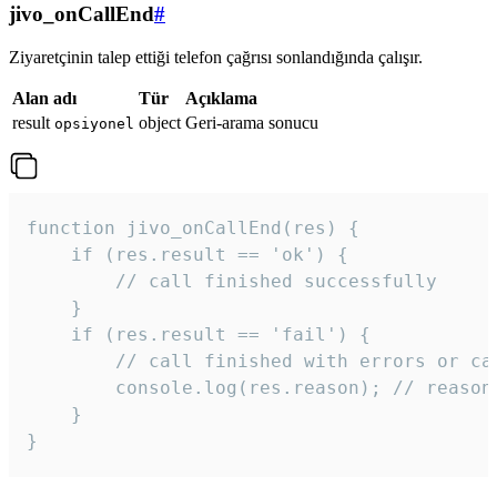
jivo_onCallEnd
#
Ziyaretçinin talep ettiği telefon çağrısı sonlandığında çalışır.
Alan adı
Tür
Açıklama
result
object
Geri-arama sonucu
opsiyonel
function jivo_onCallEnd(res) {

    if (res.result == 'ok') {

        // call finished successfully

    }

    if (res.result == 'fail') {

        // call finished with errors or can
        console.log(res.reason); // reason 
    }

} 