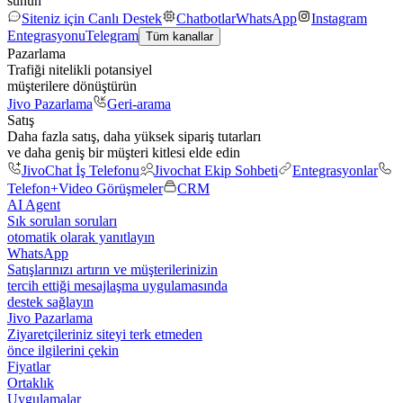
sunun
Siteniz için Canlı Destek
Chatbotlar
WhatsApp
Instagram
Entegrasyonu
Telegram
Tüm kanallar
Pazarlama
Trafiği nitelikli potansiyel
müşterilere dönüştürün
Jivo Pazarlama
Geri-arama
Satış
Daha fazla satış, daha yüksek sipariş tutarları
ve daha geniş bir müşteri kitlesi elde edin
JivoChat İş Telefonu
Jivochat Ekip Sohbeti
Entegrasyonlar
Telefon+
Video Görüşmeler
CRM
AI Agent
Sık sorulan soruları
otomatik olarak yanıtlayın
WhatsApp
Satışlarınızı artırın ve müşterilerinizin
tercih ettiği mesajlaşma uygulamasında
destek sağlayın
Jivo Pazarlama
Ziyaretçileriniz siteyi terk etmeden
önce ilgilerini çekin
Fiyatlar
Ortaklık
Uygulamalar