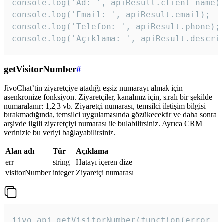
console.log('Ad: ', apiResult.client_name);
console.log('Email: ', apiResult.email);

console.log('Telefon: ', apiResult.phone);

console.log('Açıklama: ', apiResult.descri
getVisitorNumber
#
JivoChat’tin ziyaretçiye atadığı eşsiz numarayı almak için
asenkronize fonksiyon. Ziyaretçiler, kanalınız için, sıralı bir şekilde
numaralanır: 1,2,3 vb. Ziyaretçi numarası, temsilci iletişim bilgisi
bırakmadığında, temsilci uygulamasında gözükecektir ve daha sonra
arşivde ilgili ziyaretçiyi numarası ile bulabilirsiniz. Ayrıca CRM
verinizle bu veriyi bağlayabilirsiniz.
Alan adı
Tür
Açıklama
err
string
Hatayı içeren dize
visitorNumber
integer
Ziyaretçi numarası
jivo_api.getVisitorNumber(function(error, v