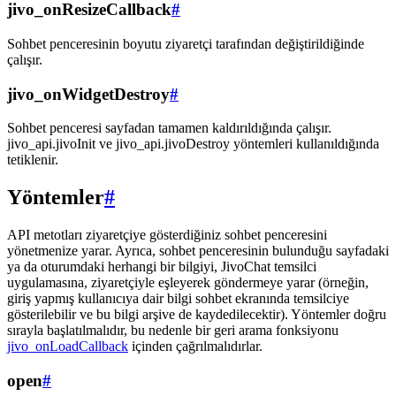
jivo_onResizeCallback
#
Sohbet penceresinin boyutu ziyaretçi tarafından değiştirildiğinde
çalışır.
jivo_onWidgetDestroy
#
Sohbet penceresi sayfadan tamamen kaldırıldığında çalışır.
jivo_api.jivoInit ve jivo_api.jivoDestroy yöntemleri kullanıldığında
tetiklenir.
Yöntemler
#
API metotları ziyaretçiye gösterdiğiniz sohbet penceresini
yönetmenize yarar. Ayrıca, sohbet penceresinin bulunduğu sayfadaki
ya da oturumdaki herhangi bir bilgiyi, JivoChat temsilci
uygulamasına, ziyaretçiyle eşleyerek göndermeye yarar (örneğin,
giriş yapmış kullanıcıya dair bilgi sohbet ekranında temsilciye
gösterilebilir ve bu bilgi arşive de kaydedilecektir). Yöntemler doğru
sırayla başlatılmalıdır, bu nedenle bir geri arama fonksiyonu
jivo_onLoadCallback
içinden çağrılmalıdırlar.
open
#