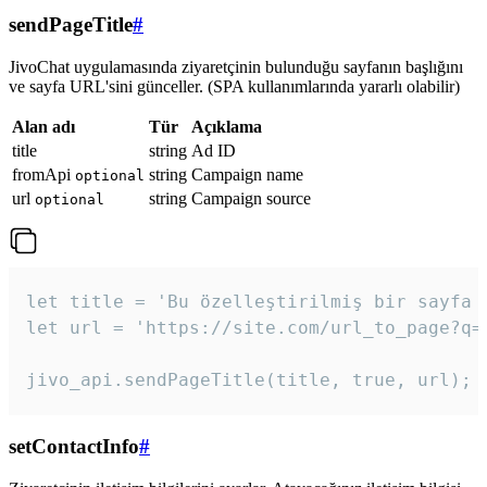
sendPageTitle
#
JivoChat uygulamasında ziyaretçinin bulunduğu sayfanın başlığını
ve sayfa URL'sini günceller. (SPA kullanımlarında yararlı olabilir)
Alan adı
Tür
Açıklama
title
string
Ad ID
fromApi
string
Campaign name
optional
url
string
Campaign source
optional
let title = 'Bu özelleştirilmiş bir sayfa b
let url = 'https://site.com/url_to_page?q=p
jivo_api.sendPageTitle(title, true, url);
setContactInfo
#