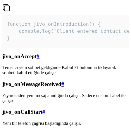
function jivo_onIntroduction() {

    console.log('Client entered contact det
}
jivo_onAccept
#
Temsilci yeni sohbet geldiğinde Kabul Et butonuna tıklayarak
sohbeti kabul ettiğinde çalışır.
jivo_onMessageReceived
#
Ziyaretçiden yeni mesaj alındığında çalışır. Sadece customLabel ile
çalışır.
jivo_onCallStart
#
Yeni bir telefon çağrısı başladığında çalışır.