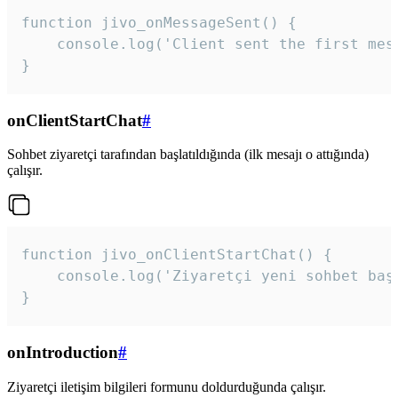
function jivo_onMessageSent() {

    console.log('Client sent the first mess
}
onClientStartChat
#
Sohbet ziyaretçi tarafından başlatıldığında (ilk mesajı o attığında)
çalışır.
function jivo_onClientStartChat() {

    console.log('Ziyaretçi yeni sohbet başl
}
onIntroduction
#
Ziyaretçi iletişim bilgileri formunu doldurduğunda çalışır.