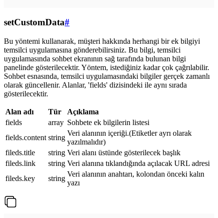
setCustomData
#
Bu yöntemi kullanarak, müşteri hakkında herhangi bir ek bilgiyi
temsilci uygulamasına gönderebilirsiniz. Bu bilgi, temsilci
uygulamasında sohbet ekranının sağ tarafında bulunan bilgi
panelinde gösterilecektir. Yöntem, istediğiniz kadar çok çağrılabilir.
Sohbet esnasında, temsilci uygulamasındaki bilgiler gerçek zamanlı
olarak güncellenir. Alanlar, 'fields' dizisindeki ile aynı sırada
gösterilecektir.
Alan adı
Tür
Açıklama
fields
array
Sohbete ek bilgilerin listesi
Veri alanının içeriği.(Etiketler ayrı olarak
fields.content
string
yazılmalıdır)
fileds.title
string
Veri alanı üstünde gösterilecek başlık
fileds.link
string
Veri alanına tıklandığında açılacak URL adresi
Veri alanının anahtarı, kolondan önceki kalın
fileds.key
string
yazı