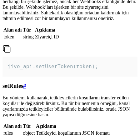
herhangi bir şekilde işlemez, ancak her Webhooks etkinliğinde iletir.
Bu şekilde, Webhook’ları işlerken bir site ziyaretçisini
tanımlayabilirsiniz. Sahtekarlık olasılığını ortadan kaldırmak için
tahmin edilmesi zor bir tanımlayıcı kullanmanızı öneririz.
Alan adı
Tür
Açıklama
token
string
Ziyaretçi ID
jivo_api.setUserToken(token);
setRules
#
Bu yöntemi kullanarak, tetikleyicilerin koşullarını transfer edilen
koşullar ile değiştirebilirsiniz. Bu tür bir nesnenin örneğini, kanal
ayarlarınızda tetikleyiciler bölümünde bulabilirsiniz, orada JSON
yapısı düğmesine basın.
Alan adı
Tür
Açıklama
rules
object
Tetikleyici koşullarının JSON formatı