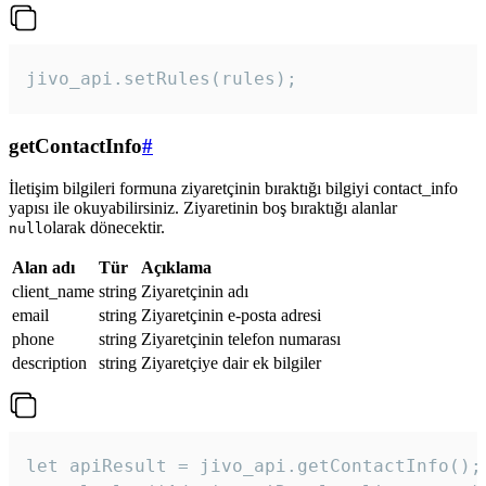
jivo_api.setRules(rules); 
getContactInfo
#
İletişim bilgileri formuna ziyaretçinin bıraktığı bilgiyi contact_info
yapısı ile okuyabilirsiniz. Ziyaretinin boş bıraktığı alanlar
olarak dönecektir.
null
Alan adı
Tür
Açıklama
client_name
string
Ziyaretçinin adı
email
string
Ziyaretçinin e-posta adresi
phone
string
Ziyaretçinin telefon numarası
description
string
Ziyaretçiye dair ek bilgiler
let apiResult = jivo_api.getContactInfo();
