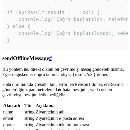
if (apiResult.result === 'ok') {

    console.log('Çağrı başlatıldı, telefon 
} else {

    console.log('Çağrı başlatılamadı, sebeb
}
sendOfflineMessage
#
Bu yöntem ile, direkt olarak bir çevrimdışı mesaj gönderebilirsiniz.
Eğer değişkenler doğru tanımlandıysa {result: 'ok'} döner.
Hata durumunda {result: 'fail', error: errReason} döner, errReason
gönderdiğiniz parametrelere dair hata mesajıdır, ya da neden
çevrimdışı mesajın iletilemediğidir.
Alan adı
Tür
Açıklama
name
string
Ziyaretçinin adı
email
string
Ziyaretçinin e-posta adresi
phone
string
Ziyaretçinin telefon numarası