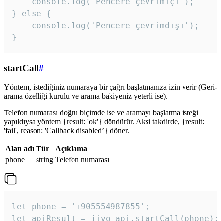
    console.log('Pencere çevrimiçi');

} else {

    console.log('Pencere çevrimdışı');

}
startCall
#
Yöntem, istediğiniz numaraya bir çağrı başlatmanıza izin verir (Geri-
arama özelliği kurulu ve arama bakiyeniz yeterli ise).
Telefon numarası doğru biçimde ise ve aramayı başlatma isteği
yapıldıysa yöntem {result: 'ok'} döndürür. Aksi takdirde, {result:
'fail', reason: 'Callback disabled’} döner.
Alan adı
Tür
Açıklama
phone
string
Telefon numarası
let phone = '+905554987855';

let apiResult = jivo_api.startCall(phone);
