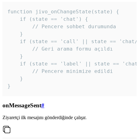
function jivo_onChangeState(state) {

    if (state == 'chat') {

        // Pencere sohbet durumunda

    }

    if (state == 'call' || state == 'chat/c
        // Geri arama formu açıldı

    }

    if (state == 'label' || state == 'chat/
        // Pencere minimize edildi

    }

}
onMessageSent
#
Ziyaretçi ilk mesajını gönderdiğinde çalışır.