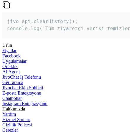
jivo_api.clearHistory();

console.log('Tüm ziyaretçi verisi temizlen
Ürün
Fiyatlar
Facebook
Uygulamalar
Ortaklık
AI Agent
JivoChat İş Telefonu
Geri-arama
Jivochat Ekip Sohbeti
E-posta Entegrsyonu
Chatbotlar
Instagram Entegrasyonu
Hakkımızda
Yardım
Hizmet Şartları
Gizlilik Poliçesi
Çerezler