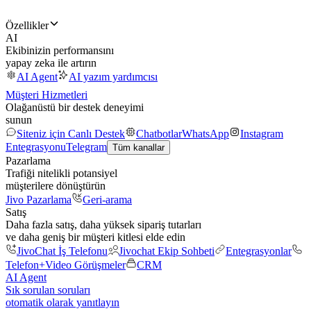
Özellikler
AI
Ekibinizin performansını
yapay zeka ile artırın
AI Agent
AI yazım yardımcısı
Müşteri Hizmetleri
Olağanüstü bir destek deneyimi
sunun
Siteniz için Canlı Destek
Chatbotlar
WhatsApp
Instagram
Entegrasyonu
Telegram
Tüm kanallar
Pazarlama
Trafiği nitelikli potansiyel
müşterilere dönüştürün
Jivo Pazarlama
Geri-arama
Satış
Daha fazla satış, daha yüksek sipariş tutarları
ve daha geniş bir müşteri kitlesi elde edin
JivoChat İş Telefonu
Jivochat Ekip Sohbeti
Entegrasyonlar
Telefon+
Video Görüşmeler
CRM
AI Agent
Sık sorulan soruları
otomatik olarak yanıtlayın