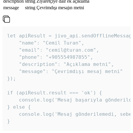
description
string
Ziyaretçiye dair ek açıklama
message
string
Çevrimdışı mesajın metni
let apiResult = jivo_api.sendOfflineMessage
    "name": "Cemil Turan",

    "email": "cemil@turan.com",

    "phone": "+905554987855",

    "description": "Açıklama metni",

    "message": "Çevrimdışı mesaj metni"

});

if (apiResult.result === 'ok') {

    console.log('Mesaj başarıyla gönderildi
} else {

    console.log('Mesaj gönderilemedi, sebeb
}