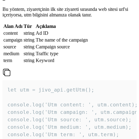
Bu yöntem, ziyaretçinin ilk site ziyareti sırasında web sitesi url'si
içeriyorsa, utm bilgisini almanıza olanak tanır.
Alan Adı
Tür
Açıklama
content
string
Ad ID
campaign
string
The name of the campaign
source
string
Campaign source
medium
string
Traffic type
term
string
Keyword
let utm = jivo_api.getUtm();

console.log('Utm content: ', utm.content);

console.log('Utm campaign: ', utm.campaign)
console.log('Utm source: ', utm.source);

console.log('Utm medium: ', utm.medium);

console.log('Utm term: ', utm.term);