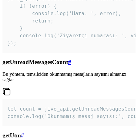
    if (error) {

        console.log('Hata: ', error);

        return;

    }  

    console.log('Ziyaretçi numarası: ', vis
});
getUnreadMessagesCount
#
Bu yöntem, temsilciden okunmamış mesajların sayısını almanızı
sağlar.
let count = jivo_api.getUnreadMessagesCount
console.log('Okunmamış mesaj sayısı:', cou
getUtm
#