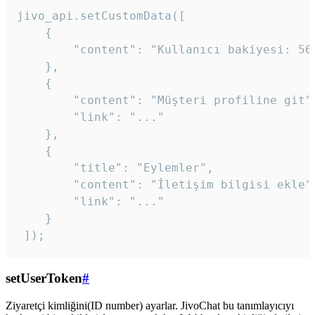
jivo_api.setCustomData([

    {

        "content": "Kullanıcı bakiyesi: 56T
    },

    {

        "content": "Müşteri profiline git",
        "link": "..."

    },

    {

        "title": "Eylemler",

        "content": "İletişim bilgisi ekle",
        "link": "..."

    }

 ]); 
setUserToken
#
Ziyaretçi kimliğini(ID number) ayarlar. JivoChat bu tanımlayıcıyı