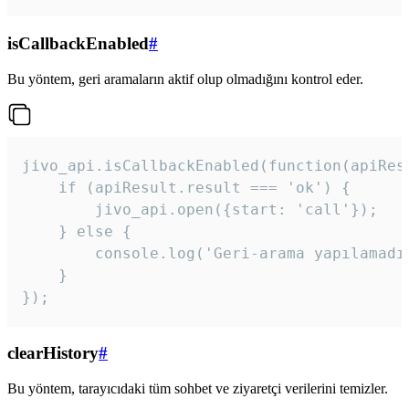
isCallbackEnabled
#
Bu yöntem, geri aramaların aktif olup olmadığını kontrol eder.
jivo_api.isCallbackEnabled(function(apiResu
    if (apiResult.result === 'ok') {

        jivo_api.open({start: 'call'});

    } else {

        console.log('Geri-arama yapılamadı
    }

}); 
clearHistory
#
Bu yöntem, tarayıcıdaki tüm sohbet ve ziyaretçi verilerini temizler.