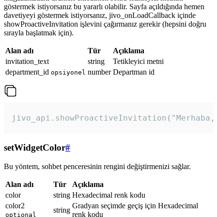
göstermek istiyorsanız bu yararlı olabilir. Sayfa açıldığında hemen
davetiyeyi göstermek istiyorsanız, jivo_onLoadCallback içinde
showProactiveInvitation işlevini çağırmanız gerekir (hepsini doğru
sırayla başlatmak için).
Alan adı
Tür
Açıklama
invitation_text
string
Tetikleyici metni
department_id
number
Departman id
opsiyonel
jivo_api.showProactiveInvitation("Merhaba,
setWidgetColor
#
Bu yöntem, sohbet penceresinin rengini değiştirmenizi sağlar.
Alan adı
Tür
Açıklama
color
string
Hexadecimal renk kodu
color2
Gradyan seçimde geçiş için Hexadecimal
string
renk kodu
optional