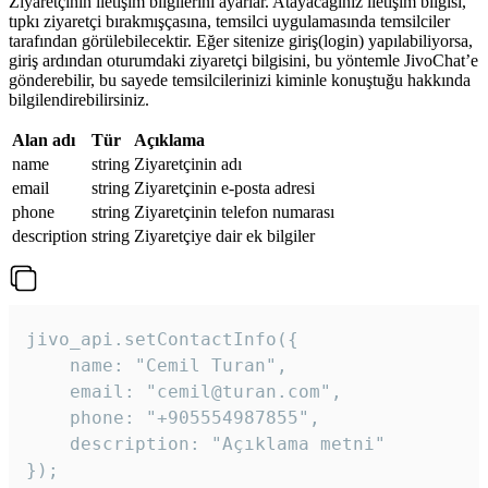
Ziyaretçinin iletişim bilgilerini ayarlar. Atayacağınız iletişim bilgisi,
tıpkı ziyaretçi bırakmışçasına, temsilci uygulamasında temsilciler
tarafından görülebilecektir. Eğer sitenize giriş(login) yapılabiliyorsa,
giriş ardından oturumdaki ziyaretçi bilgisini, bu yöntemle JivoChat’e
gönderebilir, bu sayede temsilcilerinizi kiminle konuştuğu hakkında
bilgilendirebilirsiniz.
Alan adı
Tür
Açıklama
name
string
Ziyaretçinin adı
email
string
Ziyaretçinin e-posta adresi
phone
string
Ziyaretçinin telefon numarası
description
string
Ziyaretçiye dair ek bilgiler
jivo_api.setContactInfo({

    name: "Cemil Turan",

    email: "cemil@turan.com",

    phone: "+905554987855",

    description: "Açıklama metni"

});