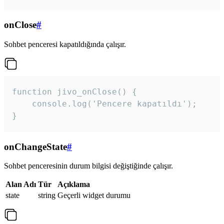
onClose
#
Sohbet penceresi kapatıldığında çalışır.
function jivo_onClose() {

    console.log('Pencere kapatıldı');

}
onChangeState
#
Sohbet penceresinin durum bilgisi değiştiğinde çalışır.
Alan Adı
Tür
Açıklama
state
string
Geçerli widget durumu