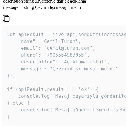
description
string
Ziyaretçiye dair ek açıklama
message
string
Çevrimdışı mesajın metni
let apiResult = jivo_api.sendOfflineMessage
    "name": "Cemil Turan",

    "email": "cemil@turan.com",

    "phone": "+905554987855",

    "description": "Açıklama metni",

    "message": "Çevrimdışı mesaj metni"

});

if (apiResult.result === 'ok') {

    console.log('Mesaj başarıyla gönderildi
} else {

    console.log('Mesaj gönderilemedi, sebeb
}