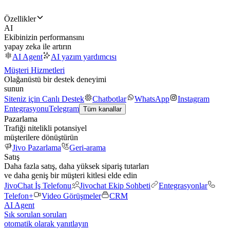
Özellikler
AI
Ekibinizin performansını
yapay zeka ile artırın
AI Agent
AI yazım yardımcısı
Müşteri Hizmetleri
Olağanüstü bir destek deneyimi
sunun
Siteniz için Canlı Destek
Chatbotlar
WhatsApp
Instagram
Entegrasyonu
Telegram
Tüm kanallar
Pazarlama
Trafiği nitelikli potansiyel
müşterilere dönüştürün
Jivo Pazarlama
Geri-arama
Satış
Daha fazla satış, daha yüksek sipariş tutarları
ve daha geniş bir müşteri kitlesi elde edin
JivoChat İş Telefonu
Jivochat Ekip Sohbeti
Entegrasyonlar
Telefon+
Video Görüşmeler
CRM
AI Agent
Sık sorulan soruları
otomatik olarak yanıtlayın