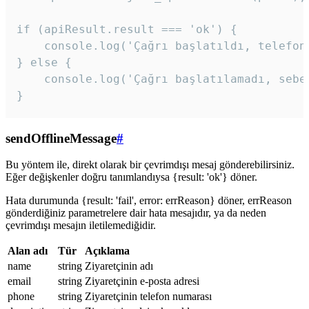
if (apiResult.result === 'ok') {

    console.log('Çağrı başlatıldı, telefon 
} else {

    console.log('Çağrı başlatılamadı, sebeb
}
sendOfflineMessage
#
Bu yöntem ile, direkt olarak bir çevrimdışı mesaj gönderebilirsiniz.
Eğer değişkenler doğru tanımlandıysa {result: 'ok'} döner.
Hata durumunda {result: 'fail', error: errReason} döner, errReason
gönderdiğiniz parametrelere dair hata mesajıdır, ya da neden
çevrimdışı mesajın iletilemediğidir.
Alan adı
Tür
Açıklama
name
string
Ziyaretçinin adı
email
string
Ziyaretçinin e-posta adresi
phone
string
Ziyaretçinin telefon numarası