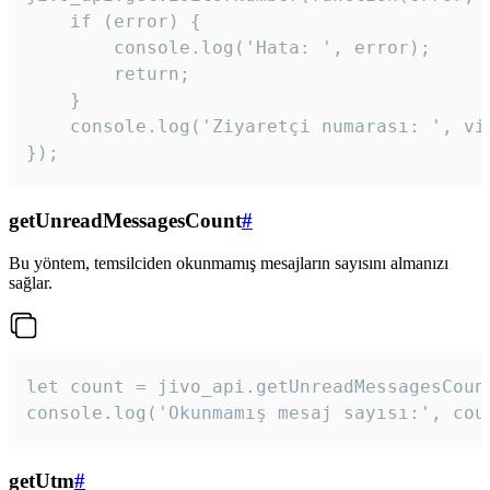
    if (error) {

        console.log('Hata: ', error);

        return;

    }  

    console.log('Ziyaretçi numarası: ', vis
});
getUnreadMessagesCount
#
Bu yöntem, temsilciden okunmamış mesajların sayısını almanızı
sağlar.
let count = jivo_api.getUnreadMessagesCount
console.log('Okunmamış mesaj sayısı:', cou
getUtm
#