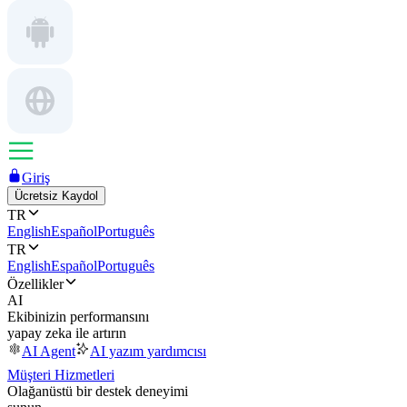
Giriş
Ücretsiz Kaydol
TR
English
Español
Português
TR
English
Español
Português
Özellikler
AI
Ekibinizin performansını
yapay zeka ile artırın
AI Agent
AI yazım yardımcısı
Müşteri Hizmetleri
Olağanüstü bir destek deneyimi