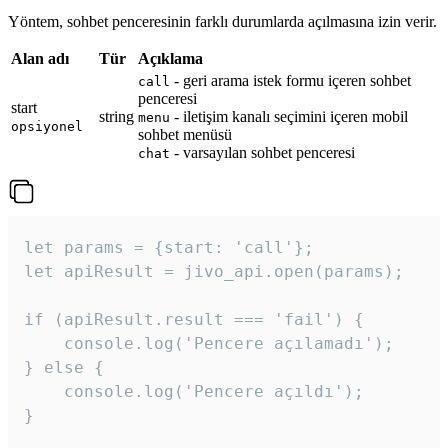
Yöntem, sohbet penceresinin farklı durumlarda açılmasına izin verir.
Alan adı
Tür
Açıklama
- geri arama istek formu içeren sohbet
call
penceresi
start
string
- iletişim kanalı seçimini içeren mobil
menu
opsiyonel
sohbet menüsü
- varsayılan sohbet penceresi
chat
let params = {start: 'call'};

let apiResult = jivo_api.open(params);

if (apiResult.result === 'fail') {

    console.log('Pencere açılamadı');

} else {

    console.log('Pencere açıldı');

}