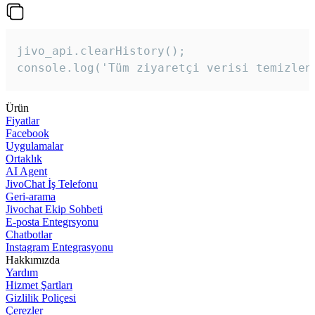
jivo_api.clearHistory();

console.log('Tüm ziyaretçi verisi temizlen
Ürün
Fiyatlar
Facebook
Uygulamalar
Ortaklık
AI Agent
JivoChat İş Telefonu
Geri-arama
Jivochat Ekip Sohbeti
E-posta Entegrsyonu
Chatbotlar
Instagram Entegrasyonu
Hakkımızda
Yardım
Hizmet Şartları
Gizlilik Poliçesi
Çerezler