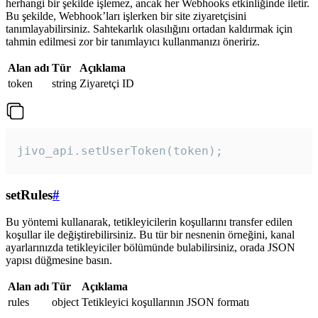
herhangi bir şekilde işlemez, ancak her Webhooks etkinliğinde iletir.
Bu şekilde, Webhook’ları işlerken bir site ziyaretçisini
tanımlayabilirsiniz. Sahtekarlık olasılığını ortadan kaldırmak için
tahmin edilmesi zor bir tanımlayıcı kullanmanızı öneririz.
Alan adı
Tür
Açıklama
token
string
Ziyaretçi ID
jivo_api.setUserToken(token);
setRules
#
Bu yöntemi kullanarak, tetikleyicilerin koşullarını transfer edilen
koşullar ile değiştirebilirsiniz. Bu tür bir nesnenin örneğini, kanal
ayarlarınızda tetikleyiciler bölümünde bulabilirsiniz, orada JSON
yapısı düğmesine basın.
Alan adı
Tür
Açıklama
rules
object
Tetikleyici koşullarının JSON formatı