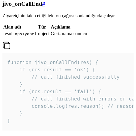
jivo_onCallEnd
#
Ziyaretçinin talep ettiği telefon çağrısı sonlandığında çalışır.
Alan adı
Tür
Açıklama
result
object
Geri-arama sonucu
opsiyonel
function jivo_onCallEnd(res) {

    if (res.result == 'ok') {

        // call finished successfully

    }

    if (res.result == 'fail') {

        // call finished with errors or can
        console.log(res.reason); // reason 
    }

} 