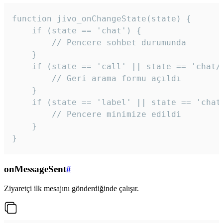
function jivo_onChangeState(state) {

    if (state == 'chat') {

        // Pencere sohbet durumunda

    }

    if (state == 'call' || state == 'chat/c
        // Geri arama formu açıldı

    }

    if (state == 'label' || state == 'chat/
        // Pencere minimize edildi

    }

}
onMessageSent
#
Ziyaretçi ilk mesajını gönderdiğinde çalışır.