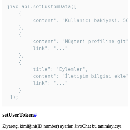
jivo_api.setCustomData([

    {

        "content": "Kullanıcı bakiyesi: 56T
    },

    {

        "content": "Müşteri profiline git",
        "link": "..."

    },

    {

        "title": "Eylemler",

        "content": "İletişim bilgisi ekle",
        "link": "..."

    }

 ]); 
setUserToken
#
Ziyaretçi kimliğini(ID number) ayarlar. JivoChat bu tanımlayıcıyı