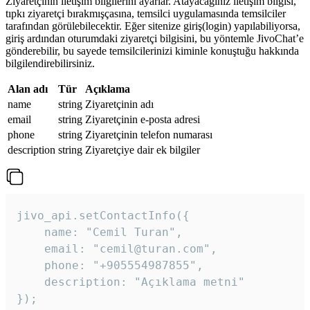
Ziyaretçinin iletişim bilgilerini ayarlar. Atayacağınız iletişim bilgisi,
tıpkı ziyaretçi bırakmışçasına, temsilci uygulamasında temsilciler
tarafından görülebilecektir. Eğer sitenize giriş(login) yapılabiliyorsa,
giriş ardından oturumdaki ziyaretçi bilgisini, bu yöntemle JivoChat’e
gönderebilir, bu sayede temsilcilerinizi kiminle konuştuğu hakkında
bilgilendirebilirsiniz.
Alan adı
Tür
Açıklama
name
string
Ziyaretçinin adı
email
string
Ziyaretçinin e-posta adresi
phone
string
Ziyaretçinin telefon numarası
description
string
Ziyaretçiye dair ek bilgiler
jivo_api.setContactInfo({

    name: "Cemil Turan",

    email: "cemil@turan.com",

    phone: "+905554987855",

    description: "Açıklama metni"

});