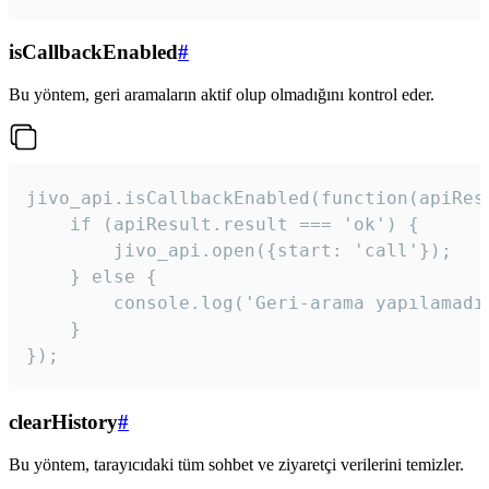
isCallbackEnabled
#
Bu yöntem, geri aramaların aktif olup olmadığını kontrol eder.
jivo_api.isCallbackEnabled(function(apiResu
    if (apiResult.result === 'ok') {

        jivo_api.open({start: 'call'});

    } else {

        console.log('Geri-arama yapılamadı
    }

}); 
clearHistory
#
Bu yöntem, tarayıcıdaki tüm sohbet ve ziyaretçi verilerini temizler.