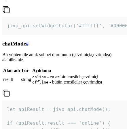
jivo_api.setWidgetColor('#ffffff', '#00000
chatMode
#
Bu yöntem ile anlık sohbet durumunu (çevrimiçi/çevrimdışı)
alabilirsiniz.
Alan adı
Tür
Açıklama
- en az bir temsilci çevrimiçi
online
result
string
- bütün temsilciler çevrimdışı
offline
let apiResult = jivo_api.chatMode();

if (apiResult.result === 'online') {
