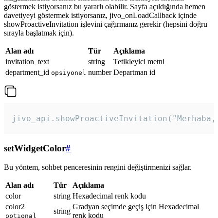
göstermek istiyorsanız bu yararlı olabilir. Sayfa açıldığında hemen
davetiyeyi göstermek istiyorsanız, jivo_onLoadCallback içinde
showProactiveInvitation işlevini çağırmanız gerekir (hepsini doğru
sırayla başlatmak için).
Alan adı
Tür
Açıklama
invitation_text
string
Tetikleyici metni
department_id
number
Departman id
opsiyonel
jivo_api.showProactiveInvitation("Merhaba,
setWidgetColor
#
Bu yöntem, sohbet penceresinin rengini değiştirmenizi sağlar.
Alan adı
Tür
Açıklama
color
string
Hexadecimal renk kodu
color2
Gradyan seçimde geçiş için Hexadecimal
string
renk kodu
optional