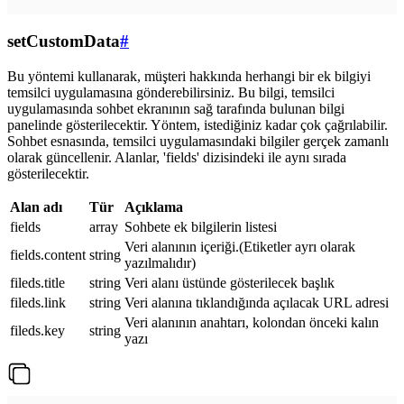
setCustomData
#
Bu yöntemi kullanarak, müşteri hakkında herhangi bir ek bilgiyi
temsilci uygulamasına gönderebilirsiniz. Bu bilgi, temsilci
uygulamasında sohbet ekranının sağ tarafında bulunan bilgi
panelinde gösterilecektir. Yöntem, istediğiniz kadar çok çağrılabilir.
Sohbet esnasında, temsilci uygulamasındaki bilgiler gerçek zamanlı
olarak güncellenir. Alanlar, 'fields' dizisindeki ile aynı sırada
gösterilecektir.
Alan adı
Tür
Açıklama
fields
array
Sohbete ek bilgilerin listesi
Veri alanının içeriği.(Etiketler ayrı olarak
fields.content
string
yazılmalıdır)
fileds.title
string
Veri alanı üstünde gösterilecek başlık
fileds.link
string
Veri alanına tıklandığında açılacak URL adresi
Veri alanının anahtarı, kolondan önceki kalın
fileds.key
string
yazı