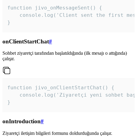
function jivo_onMessageSent() {

    console.log('Client sent the first mess
}
onClientStartChat
#
Sohbet ziyaretçi tarafından başlatıldığında (ilk mesajı o attığında)
çalışır.
function jivo_onClientStartChat() {

    console.log('Ziyaretçi yeni sohbet başl
}
onIntroduction
#
Ziyaretçi iletişim bilgileri formunu doldurduğunda çalışır.