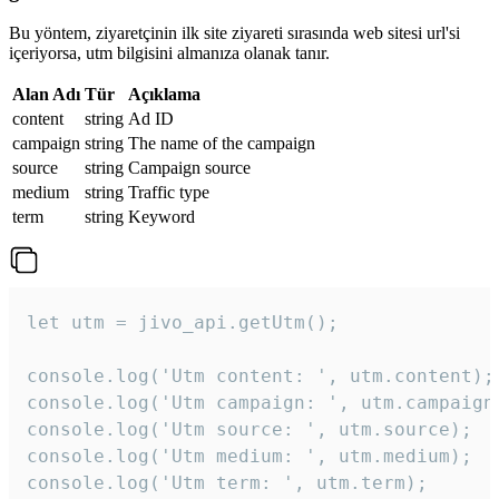
Bu yöntem, ziyaretçinin ilk site ziyareti sırasında web sitesi url'si
içeriyorsa, utm bilgisini almanıza olanak tanır.
Alan Adı
Tür
Açıklama
content
string
Ad ID
campaign
string
The name of the campaign
source
string
Campaign source
medium
string
Traffic type
term
string
Keyword
let utm = jivo_api.getUtm();

console.log('Utm content: ', utm.content);

console.log('Utm campaign: ', utm.campaign)
console.log('Utm source: ', utm.source);

console.log('Utm medium: ', utm.medium);

console.log('Utm term: ', utm.term);