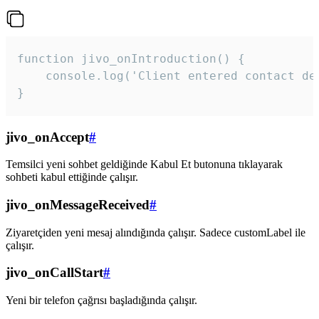
function jivo_onIntroduction() {

    console.log('Client entered contact det
}
jivo_onAccept
#
Temsilci yeni sohbet geldiğinde Kabul Et butonuna tıklayarak
sohbeti kabul ettiğinde çalışır.
jivo_onMessageReceived
#
Ziyaretçiden yeni mesaj alındığında çalışır. Sadece customLabel ile
çalışır.
jivo_onCallStart
#
Yeni bir telefon çağrısı başladığında çalışır.