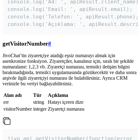
console.log('Ad: ', apiResult.client_name);
console.log('Email: ', apiResult.email);

console.log('Telefon: ', apiResult.phone);

console.log('Açıklama: ', apiResult.descri
getVisitorNumber
#
JivoChat’tin ziyaretçiye atadığı eşsiz numarayı almak için
asenkronize fonksiyon. Ziyaretçiler, kanalınız için, sıralı bir şekilde
numaralanır: 1,2,3 vb. Ziyaretçi numarası, temsilci iletişim bilgisi
bırakmadığında, temsilci uygulamasında gözükecektir ve daha sonra
arşivde ilgili ziyaretçiyi numarası ile bulabilirsiniz. Ayrıca CRM
verinizle bu veriyi bağlayabilirsiniz.
Alan adı
Tür
Açıklama
err
string
Hatayı içeren dize
visitorNumber
integer
Ziyaretçi numarası
jivo_api.getVisitorNumber(function(error, v