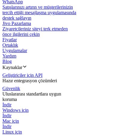
WhatsApp
Satışlarınızı artırın ve müşterilerinizin
tercih ettiği mesajlaşma uygulamasında
destek sağlayın
Jivo Pazarlama
Ziyaretçileriniz siteyi terk etmeden
önce ilgilerini çekin
Fiyatlar
Ortaklık
Uygulamalar
Yardım
Blog
Kaynaklar
Geliştiriciler için API
Hazır entegrasyon çözümleri
Güvenlik
Uluslararası standartlara uygun
koruma
İndir
Windows için
İndir
Mac için
İndir
Linux için