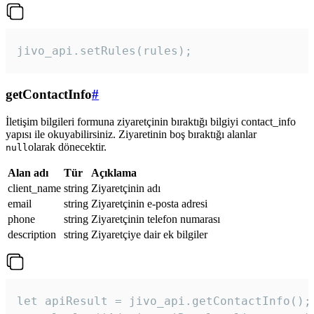
jivo_api.setRules(rules); 
getContactInfo
#
İletişim bilgileri formuna ziyaretçinin bıraktığı bilgiyi contact_info
yapısı ile okuyabilirsiniz. Ziyaretinin boş bıraktığı alanlar
olarak dönecektir.
null
Alan adı
Tür
Açıklama
client_name
string
Ziyaretçinin adı
email
string
Ziyaretçinin e-posta adresi
phone
string
Ziyaretçinin telefon numarası
description
string
Ziyaretçiye dair ek bilgiler
let apiResult = jivo_api.getContactInfo();
