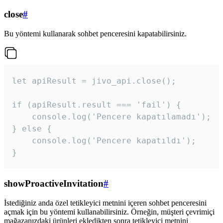
close
#
Bu yöntemi kullanarak sohbet penceresini kapatabilirsiniz.
let apiResult = jivo_api.close();

if (apiResult.result === 'fail') {

    console.log('Pencere kapatılamadı');

} else {

    console.log('Pencere kapatıldı');

}
showProactiveInvitation
#
İstediğiniz anda özel tetikleyici metnini içeren sohbet penceresini
açmak için bu yöntemi kullanabilirsiniz. Örneğin, müşteri çevrimiçi
mağazanızdaki ürünleri ekledikten sonra tetikleyici metnini