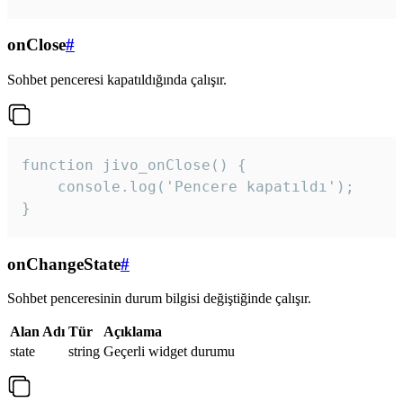
onClose
#
Sohbet penceresi kapatıldığında çalışır.
function jivo_onClose() {

    console.log('Pencere kapatıldı');

}
onChangeState
#
Sohbet penceresinin durum bilgisi değiştiğinde çalışır.
Alan Adı
Tür
Açıklama
state
string
Geçerli widget durumu