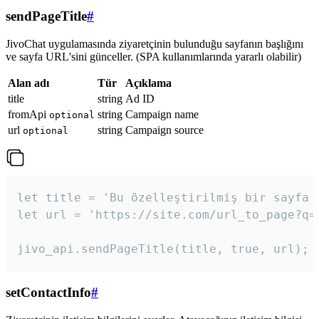
sendPageTitle
#
JivoChat uygulamasında ziyaretçinin bulunduğu sayfanın başlığını
ve sayfa URL'sini günceller. (SPA kullanımlarında yararlı olabilir)
Alan adı
Tür
Açıklama
title
string
Ad ID
fromApi
string
Campaign name
optional
url
string
Campaign source
optional
let title = 'Bu özelleştirilmiş bir sayfa b
let url = 'https://site.com/url_to_page?q=p
jivo_api.sendPageTitle(title, true, url);
setContactInfo
#