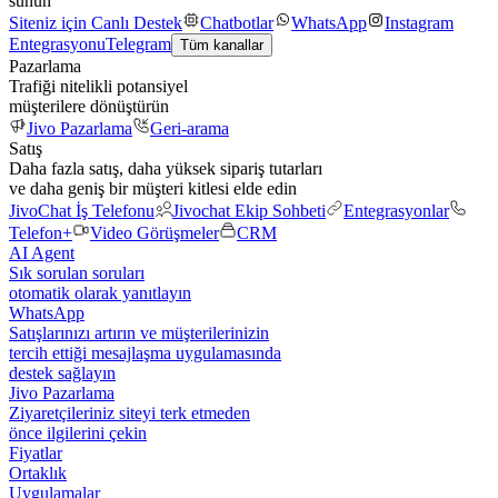
sunun
Siteniz için Canlı Destek
Chatbotlar
WhatsApp
Instagram
Entegrasyonu
Telegram
Tüm kanallar
Pazarlama
Trafiği nitelikli potansiyel
müşterilere dönüştürün
Jivo Pazarlama
Geri-arama
Satış
Daha fazla satış, daha yüksek sipariş tutarları
ve daha geniş bir müşteri kitlesi elde edin
JivoChat İş Telefonu
Jivochat Ekip Sohbeti
Entegrasyonlar
Telefon+
Video Görüşmeler
CRM
AI Agent
Sık sorulan soruları
otomatik olarak yanıtlayın
WhatsApp
Satışlarınızı artırın ve müşterilerinizin
tercih ettiği mesajlaşma uygulamasında
destek sağlayın
Jivo Pazarlama
Ziyaretçileriniz siteyi terk etmeden
önce ilgilerini çekin
Fiyatlar
Ortaklık
Uygulamalar