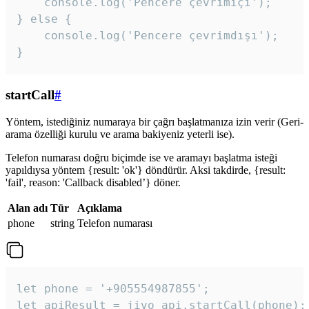
    console.log('Pencere çevrimiçi');

} else {

    console.log('Pencere çevrimdışı');

}
startCall
#
Yöntem, istediğiniz numaraya bir çağrı başlatmanıza izin verir (Geri-
arama özelliği kurulu ve arama bakiyeniz yeterli ise).
Telefon numarası doğru biçimde ise ve aramayı başlatma isteği
yapıldıysa yöntem {result: 'ok'} döndürür. Aksi takdirde, {result:
'fail', reason: 'Callback disabled’} döner.
Alan adı
Tür
Açıklama
phone
string
Telefon numarası
let phone = '+905554987855';

let apiResult = jivo_api.startCall(phone);
