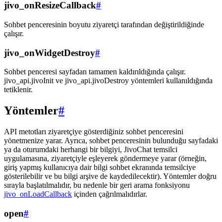
jivo_onResizeCallback
#
Sohbet penceresinin boyutu ziyaretçi tarafından değiştirildiğinde
çalışır.
jivo_onWidgetDestroy
#
Sohbet penceresi sayfadan tamamen kaldırıldığında çalışır.
jivo_api.jivoInit ve jivo_api.jivoDestroy yöntemleri kullanıldığında
tetiklenir.
Yöntemler
#
API metotları ziyaretçiye gösterdiğiniz sohbet penceresini
yönetmenize yarar. Ayrıca, sohbet penceresinin bulunduğu sayfadaki
ya da oturumdaki herhangi bir bilgiyi, JivoChat temsilci
uygulamasına, ziyaretçiyle eşleyerek göndermeye yarar (örneğin,
giriş yapmış kullanıcıya dair bilgi sohbet ekranında temsilciye
gösterilebilir ve bu bilgi arşive de kaydedilecektir). Yöntemler doğru
sırayla başlatılmalıdır, bu nedenle bir geri arama fonksiyonu
jivo_onLoadCallback
içinden çağrılmalıdırlar.
open
#