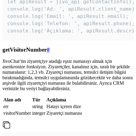
let apiResult = jivo_api.getContactInfo();

console.log('Ad: ', apiResult.client_name);
console.log('Email: ', apiResult.email);

console.log('Telefon: ', apiResult.phone);

console.log('Açıklama: ', apiResult.descri
getVisitorNumber
#
JivoChat’tin ziyaretçiye atadığı eşsiz numarayı almak için
asenkronize fonksiyon. Ziyaretçiler, kanalınız için, sıralı bir şekilde
numaralanır: 1,2,3 vb. Ziyaretçi numarası, temsilci iletişim bilgisi
bırakmadığında, temsilci uygulamasında gözükecektir ve daha sonra
arşivde ilgili ziyaretçiyi numarası ile bulabilirsiniz. Ayrıca CRM
verinizle bu veriyi bağlayabilirsiniz.
Alan adı
Tür
Açıklama
err
string
Hatayı içeren dize
visitorNumber
integer
Ziyaretçi numarası