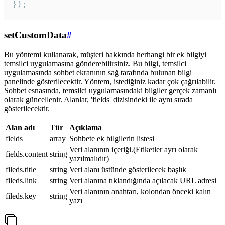
});
setCustomData
#
Bu yöntemi kullanarak, müşteri hakkında herhangi bir ek bilgiyi
temsilci uygulamasına gönderebilirsiniz. Bu bilgi, temsilci
uygulamasında sohbet ekranının sağ tarafında bulunan bilgi
panelinde gösterilecektir. Yöntem, istediğiniz kadar çok çağrılabilir.
Sohbet esnasında, temsilci uygulamasındaki bilgiler gerçek zamanlı
olarak güncellenir. Alanlar, 'fields' dizisindeki ile aynı sırada
gösterilecektir.
Alan adı
Tür
Açıklama
fields
array
Sohbete ek bilgilerin listesi
Veri alanının içeriği.(Etiketler ayrı olarak
fields.content
string
yazılmalıdır)
fileds.title
string
Veri alanı üstünde gösterilecek başlık
fileds.link
string
Veri alanına tıklandığında açılacak URL adresi
Veri alanının anahtarı, kolondan önceki kalın
fileds.key
string
yazı