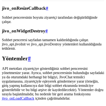
jivo_onResizeCallback
#
Sohbet penceresinin boyutu ziyaretçi tarafından değiştirildiğinde
çalışır.
jivo_onWidgetDestroy
#
Sohbet penceresi sayfadan tamamen kaldırıldığında çalışır.
jivo_api.jivoInit ve jivo_api.jivoDestroy yöntemleri kullanıldığında
tetiklenir.
Yöntemler
#
API metotları ziyaretçiye gösterdiğiniz sohbet penceresini
yönetmenize yarar. Ayrıca, sohbet penceresinin bulunduğu sayfadaki
ya da oturumdaki herhangi bir bilgiyi, JivoChat temsilci
uygulamasına, ziyaretçiyle eşleyerek göndermeye yarar (örneğin,
giriş yapmış kullanıcıya dair bilgi sohbet ekranında temsilciye
gösterilebilir ve bu bilgi arşive de kaydedilecektir). Yöntemler doğru
sırayla başlatılmalıdır, bu nedenle bir geri arama fonksiyonu
jivo_onLoadCallback
içinden çağrılmalıdırlar.