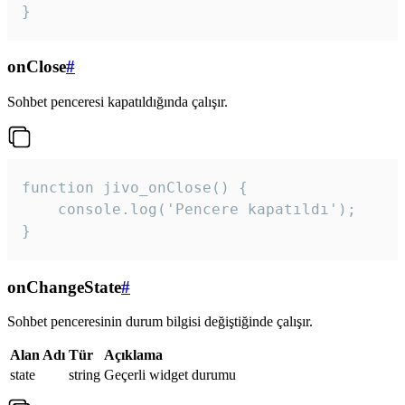
}
onClose
#
Sohbet penceresi kapatıldığında çalışır.
function jivo_onClose() {

    console.log('Pencere kapatıldı');

}
onChangeState
#
Sohbet penceresinin durum bilgisi değiştiğinde çalışır.
Alan Adı
Tür
Açıklama
state
string
Geçerli widget durumu