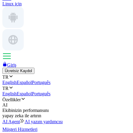
Linux için
Giriş
Ücretsiz Kaydol
TR
English
Español
Português
TR
English
Español
Português
Özellikler
AI
Ekibinizin performansını
yapay zeka ile artırın
AI Agent
AI yazım yardımcısı
Müşteri Hizmetleri