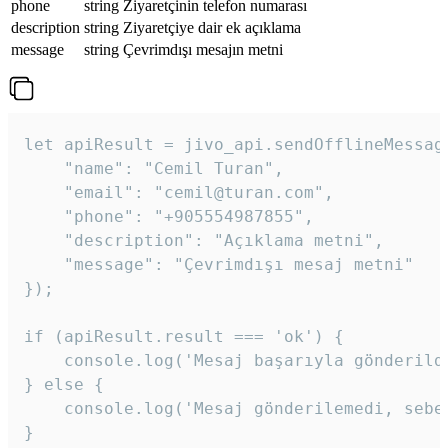
phone
string
Ziyaretçinin telefon numarası
description
string
Ziyaretçiye dair ek açıklama
message
string
Çevrimdışı mesajın metni
let apiResult = jivo_api.sendOfflineMessage
    "name": "Cemil Turan",

    "email": "cemil@turan.com",

    "phone": "+905554987855",

    "description": "Açıklama metni",

    "message": "Çevrimdışı mesaj metni"

});

if (apiResult.result === 'ok') {

    console.log('Mesaj başarıyla gönderildi
} else {

    console.log('Mesaj gönderilemedi, sebeb
}