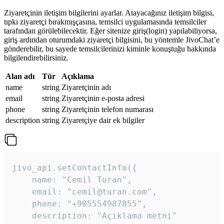
Ziyaretçinin iletişim bilgilerini ayarlar. Atayacağınız iletişim bilgisi,
tıpkı ziyaretçi bırakmışçasına, temsilci uygulamasında temsilciler
tarafından görülebilecektir. Eğer sitenize giriş(login) yapılabiliyorsa,
giriş ardından oturumdaki ziyaretçi bilgisini, bu yöntemle JivoChat’e
gönderebilir, bu sayede temsilcilerinizi kiminle konuştuğu hakkında
bilgilendirebilirsiniz.
Alan adı
Tür
Açıklama
name
string
Ziyaretçinin adı
email
string
Ziyaretçinin e-posta adresi
phone
string
Ziyaretçinin telefon numarası
description
string
Ziyaretçiye dair ek bilgiler
jivo_api.setContactInfo({

    name: "Cemil Turan",

    email: "cemil@turan.com",

    phone: "+905554987855",

    description: "Açıklama metni"
