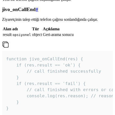
jivo_onCallEnd
#
Ziyaretçinin talep ettiği telefon çağrısı sonlandığında çalışır.
Alan adı
Tür
Açıklama
result
object
Geri-arama sonucu
opsiyonel
function jivo_onCallEnd(res) {

    if (res.result == 'ok') {

        // call finished successfully

    }

    if (res.result == 'fail') {

        // call finished with errors or can
        console.log(res.reason); // reason 
    }

} 