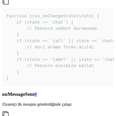
function jivo_onChangeState(state) {

    if (state == 'chat') {

        // Pencere sohbet durumunda

    }

    if (state == 'call' || state == 'chat/c
        // Geri arama formu açıldı

    }

    if (state == 'label' || state == 'chat/
        // Pencere minimize edildi

    }

}
onMessageSent
#
Ziyaretçi ilk mesajını gönderdiğinde çalışır.