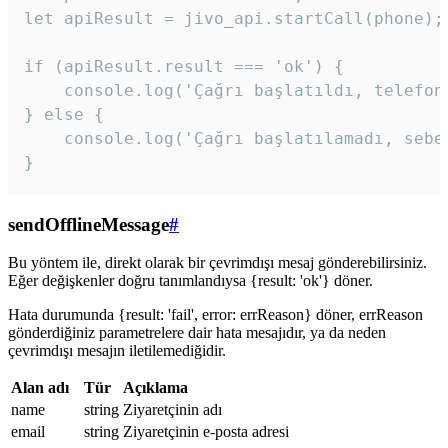
let apiResult = jivo_api.startCall(phone);

if (apiResult.result === 'ok') {

    console.log('Çağrı başlatıldı, telefon 
} else {

    console.log('Çağrı başlatılamadı, sebeb
}
sendOfflineMessage
#
Bu yöntem ile, direkt olarak bir çevrimdışı mesaj gönderebilirsiniz.
Eğer değişkenler doğru tanımlandıysa {result: 'ok'} döner.
Hata durumunda {result: 'fail', error: errReason} döner, errReason
gönderdiğiniz parametrelere dair hata mesajıdır, ya da neden
çevrimdışı mesajın iletilemediğidir.
Alan adı
Tür
Açıklama
name
string
Ziyaretçinin adı
email
string
Ziyaretçinin e-posta adresi