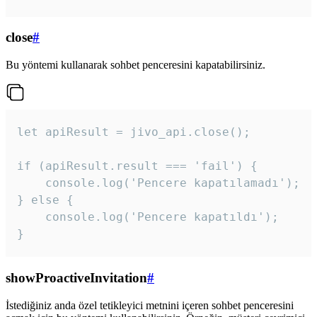
close
#
Bu yöntemi kullanarak sohbet penceresini kapatabilirsiniz.
let apiResult = jivo_api.close();

if (apiResult.result === 'fail') {

    console.log('Pencere kapatılamadı');

} else {

    console.log('Pencere kapatıldı');

}
showProactiveInvitation
#
İstediğiniz anda özel tetikleyici metnini içeren sohbet penceresini