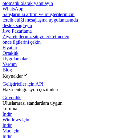
otomatik olarak yanıtlayın
WhatsApp
Satışlarınızı artırın ve müşterilerinizin
tercih ettiği mesajlaşma uygulamasında
destek sağlayın
Jivo Pazarlama
Ziyaretçileriniz siteyi terk etmeden
önce ilgilerini çekin
Fiyatlar
Ortaklık
Uygulamalar
Yardım
Blog
Kaynaklar
Geliştiriciler için API
Hazır entegrasyon çözümleri
Güvenlik
Uluslararası standartlara uygun
koruma
İndir
Windows için
İndir
Mac için
İndir