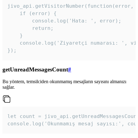
jivo_api.getVisitorNumber(function(error, v
    if (error) {

        console.log('Hata: ', error);

        return;

    }  

    console.log('Ziyaretçi numarası: ', vis
});
getUnreadMessagesCount
#
Bu yöntem, temsilciden okunmamış mesajların sayısını almanızı
sağlar.
let count = jivo_api.getUnreadMessagesCount
console.log('Okunmamış mesaj sayısı:', cou