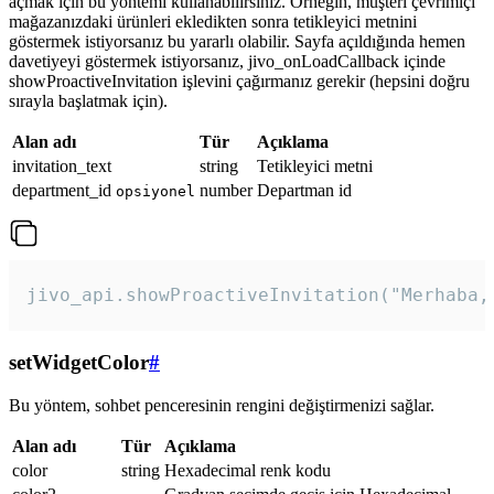
açmak için bu yöntemi kullanabilirsiniz. Örneğin, müşteri çevrimiçi
mağazanızdaki ürünleri ekledikten sonra tetikleyici metnini
göstermek istiyorsanız bu yararlı olabilir. Sayfa açıldığında hemen
davetiyeyi göstermek istiyorsanız, jivo_onLoadCallback içinde
showProactiveInvitation işlevini çağırmanız gerekir (hepsini doğru
sırayla başlatmak için).
Alan adı
Tür
Açıklama
invitation_text
string
Tetikleyici metni
department_id
number
Departman id
opsiyonel
jivo_api.showProactiveInvitation("Merhaba,
setWidgetColor
#
Bu yöntem, sohbet penceresinin rengini değiştirmenizi sağlar.
Alan adı
Tür
Açıklama
color
string
Hexadecimal renk kodu