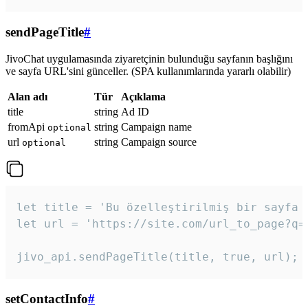
sendPageTitle
#
JivoChat uygulamasında ziyaretçinin bulunduğu sayfanın başlığını
ve sayfa URL'sini günceller. (SPA kullanımlarında yararlı olabilir)
Alan adı
Tür
Açıklama
title
string
Ad ID
fromApi
string
Campaign name
optional
url
string
Campaign source
optional
let title = 'Bu özelleştirilmiş bir sayfa b
let url = 'https://site.com/url_to_page?q=p
jivo_api.sendPageTitle(title, true, url);
setContactInfo
#