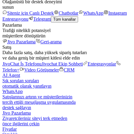
Olağanüstü bir destek deneyimi
sunun
Siteniz için Canlı Destek
Chatbotlar
WhatsApp
Instagram
Entegrasyonu
Telegram
Tüm kanallar
Pazarlama
Trafiği nitelikli potansiyel
müşterilere dönüştürün
Jivo Pazarlama
Geri-arama
Satış
Daha fazla satış, daha yüksek sipariş tutarları
ve daha geniş bir müşteri kitlesi elde edin
JivoChat İş Telefonu
Jivochat Ekip Sohbeti
Entegrasyonlar
Telefon+
Video Görüşmeler
CRM
AI Agent
Sık sorulan soruları
otomatik olarak yanıtlayın
WhatsApp
Satışlarınızı artırın ve müşterilerinizin
tercih ettiği mesajlaşma uygulamasında
destek sağlayın
Jivo Pazarlama
Ziyaretçileriniz siteyi terk etmeden
önce ilgilerini çekin
Fiyatlar