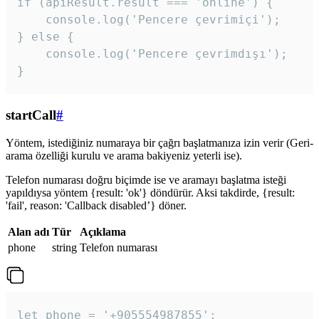
if (apiResult.result === 'online') {

    console.log('Pencere çevrimiçi');

} else {

    console.log('Pencere çevrimdışı');

}
startCall
#
Yöntem, istediğiniz numaraya bir çağrı başlatmanıza izin verir (Geri-
arama özelliği kurulu ve arama bakiyeniz yeterli ise).
Telefon numarası doğru biçimde ise ve aramayı başlatma isteği
yapıldıysa yöntem {result: 'ok'} döndürür. Aksi takdirde, {result:
'fail', reason: 'Callback disabled’} döner.
Alan adı
Tür
Açıklama
phone
string
Telefon numarası
let phone = '+905554987855';
