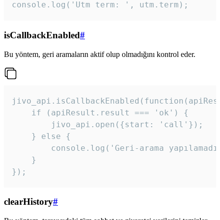
console.log('Utm term: ', utm.term);
isCallbackEnabled
#
Bu yöntem, geri aramaların aktif olup olmadığını kontrol eder.
jivo_api.isCallbackEnabled(function(apiResu
    if (apiResult.result === 'ok') {

        jivo_api.open({start: 'call'});

    } else {

        console.log('Geri-arama yapılamadı
    }

}); 
clearHistory
#