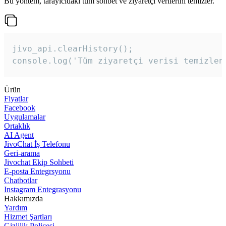
Bu yöntem, tarayıcıdaki tüm sohbet ve ziyaretçi verilerini temizler.
jivo_api.clearHistory();

console.log('Tüm ziyaretçi verisi temizlen
Ürün
Fiyatlar
Facebook
Uygulamalar
Ortaklık
AI Agent
JivoChat İş Telefonu
Geri-arama
Jivochat Ekip Sohbeti
E-posta Entegrsyonu
Chatbotlar
Instagram Entegrasyonu
Hakkımızda
Yardım
Hizmet Şartları
Gizlilik Poliçesi