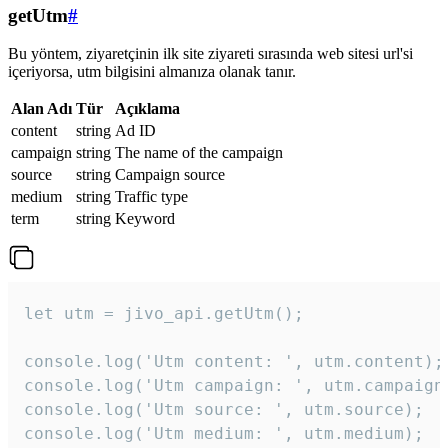
getUtm
#
Bu yöntem, ziyaretçinin ilk site ziyareti sırasında web sitesi url'si
içeriyorsa, utm bilgisini almanıza olanak tanır.
Alan Adı
Tür
Açıklama
content
string
Ad ID
campaign
string
The name of the campaign
source
string
Campaign source
medium
string
Traffic type
term
string
Keyword
let utm = jivo_api.getUtm();

console.log('Utm content: ', utm.content);

console.log('Utm campaign: ', utm.campaign)
console.log('Utm source: ', utm.source);

console.log('Utm medium: ', utm.medium);
