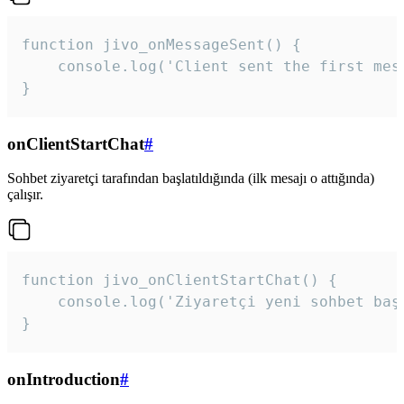
function jivo_onMessageSent() {

    console.log('Client sent the first mess
}
onClientStartChat
#
Sohbet ziyaretçi tarafından başlatıldığında (ilk mesajı o attığında)
çalışır.
function jivo_onClientStartChat() {

    console.log('Ziyaretçi yeni sohbet başl
}
onIntroduction
#