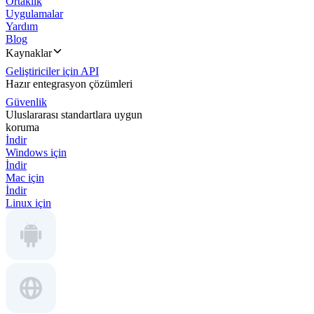
Ortaklık
Uygulamalar
Yardım
Blog
Kaynaklar
Geliştiriciler için API
Hazır entegrasyon çözümleri
Güvenlik
Uluslararası standartlara uygun
koruma
İndir
Windows için
İndir
Mac için
İndir
Linux için