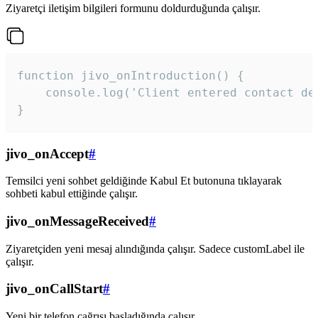
Ziyaretçi iletişim bilgileri formunu doldurduğunda çalışır.
function jivo_onIntroduction() {

    console.log('Client entered contact det
}
jivo_onAccept
#
Temsilci yeni sohbet geldiğinde Kabul Et butonuna tıklayarak
sohbeti kabul ettiğinde çalışır.
jivo_onMessageReceived
#
Ziyaretçiden yeni mesaj alındığında çalışır. Sadece customLabel ile
çalışır.
jivo_onCallStart
#
Yeni bir telefon çağrısı başladığında çalışır.