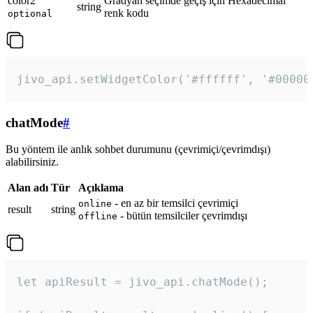
color2
Gradyan seçimde geçiş için Hexadecimal
string
renk kodu
optional
jivo_api.setWidgetColor('#ffffff', '#00000
chatMode
#
Bu yöntem ile anlık sohbet durumunu (çevrimiçi/çevrimdışı)
alabilirsiniz.
Alan adı
Tür
Açıklama
- en az bir temsilci çevrimiçi
online
result
string
- bütün temsilciler çevrimdışı
offline
let apiResult = jivo_api.chatMode();
