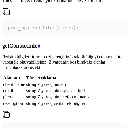
rules
object
Tetikleyici koşullarının JSON formatı
jivo_api.setRules(rules); 
getContactInfo
#
İletişim bilgileri formuna ziyaretçinin bıraktığı bilgiyi contact_info
yapısı ile okuyabilirsiniz. Ziyaretinin boş bıraktığı alanlar
olarak dönecektir.
null
Alan adı
Tür
Açıklama
client_name
string
Ziyaretçinin adı
email
string
Ziyaretçinin e-posta adresi
phone
string
Ziyaretçinin telefon numarası
description
string
Ziyaretçiye dair ek bilgiler