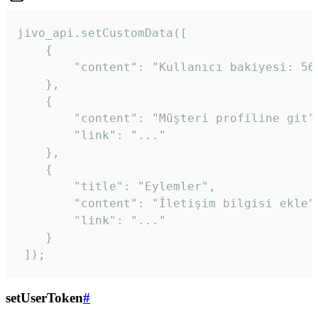
jivo_api.setCustomData([

    {

        "content": "Kullanıcı bakiyesi: 56T
    },

    {

        "content": "Müşteri profiline git",
        "link": "..."

    },

    {

        "title": "Eylemler",

        "content": "İletişim bilgisi ekle",
        "link": "..."

    }

 ]); 
setUserToken
#