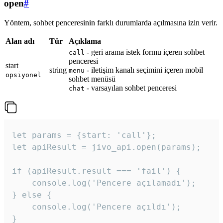
open
#
Yöntem, sohbet penceresinin farklı durumlarda açılmasına izin verir.
Alan adı
Tür
Açıklama
- geri arama istek formu içeren sohbet
call
penceresi
start
string
- iletişim kanalı seçimini içeren mobil
menu
opsiyonel
sohbet menüsü
- varsayılan sohbet penceresi
chat
let params = {start: 'call'};

let apiResult = jivo_api.open(params);

if (apiResult.result === 'fail') {

    console.log('Pencere açılamadı');

} else {

    console.log('Pencere açıldı');

}