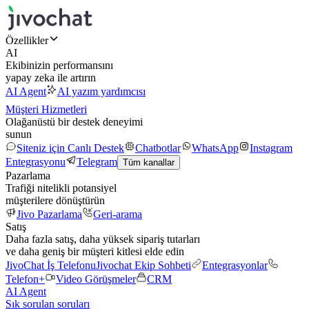
Özellikler
AI
Ekibinizin performansını
yapay zeka ile artırın
AI Agent
AI yazım yardımcısı
Müşteri Hizmetleri
Olağanüstü bir destek deneyimi
sunun
Siteniz için Canlı Destek
Chatbotlar
WhatsApp
Instagram
Entegrasyonu
Telegram
Tüm kanallar
Pazarlama
Trafiği nitelikli potansiyel
müşterilere dönüştürün
Jivo Pazarlama
Geri-arama
Satış
Daha fazla satış, daha yüksek sipariş tutarları
ve daha geniş bir müşteri kitlesi elde edin
JivoChat İş Telefonu
Jivochat Ekip Sohbeti
Entegrasyonlar
Telefon+
Video Görüşmeler
CRM
AI Agent
Sık sorulan soruları