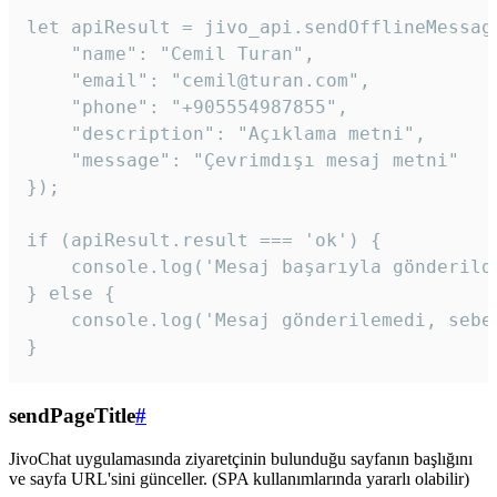
let apiResult = jivo_api.sendOfflineMessage
    "name": "Cemil Turan",

    "email": "cemil@turan.com",

    "phone": "+905554987855",

    "description": "Açıklama metni",

    "message": "Çevrimdışı mesaj metni"

});

if (apiResult.result === 'ok') {

    console.log('Mesaj başarıyla gönderildi
} else {

    console.log('Mesaj gönderilemedi, sebeb
}
sendPageTitle
#
JivoChat uygulamasında ziyaretçinin bulunduğu sayfanın başlığını
ve sayfa URL'sini günceller. (SPA kullanımlarında yararlı olabilir)