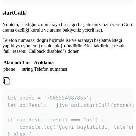
startCall
#
Yöntem, istediğiniz numaraya bir çağrı başlatmanıza izin verir (Geri-
arama özelliği kurulu ve arama bakiyeniz yeterli ise).
Telefon numarası doğru biçimde ise ve aramayı başlatma isteği
yapıldıysa yöntem {result: 'ok'} döndürür. Aksi takdirde, {result:
'fail', reason: 'Callback disabled’} döner.
Alan adı
Tür
Açıklama
phone
string
Telefon numarası
let phone = '+905554987855';

let apiResult = jivo_api.startCall(phone);

if (apiResult.result === 'ok') {

    console.log('Çağrı başlatıldı, telefon 
} else {
