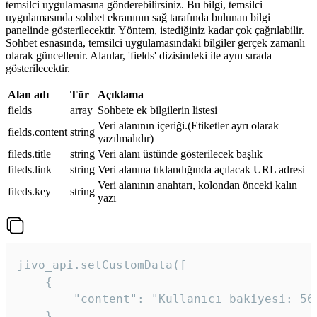
temsilci uygulamasına gönderebilirsiniz. Bu bilgi, temsilci
uygulamasında sohbet ekranının sağ tarafında bulunan bilgi
panelinde gösterilecektir. Yöntem, istediğiniz kadar çok çağrılabilir.
Sohbet esnasında, temsilci uygulamasındaki bilgiler gerçek zamanlı
olarak güncellenir. Alanlar, 'fields' dizisindeki ile aynı sırada
gösterilecektir.
Alan adı
Tür
Açıklama
fields
array
Sohbete ek bilgilerin listesi
Veri alanının içeriği.(Etiketler ayrı olarak
fields.content
string
yazılmalıdır)
fileds.title
string
Veri alanı üstünde gösterilecek başlık
fileds.link
string
Veri alanına tıklandığında açılacak URL adresi
Veri alanının anahtarı, kolondan önceki kalın
fileds.key
string
yazı
jivo_api.setCustomData([

    {

        "content": "Kullanıcı bakiyesi: 56T
    },
