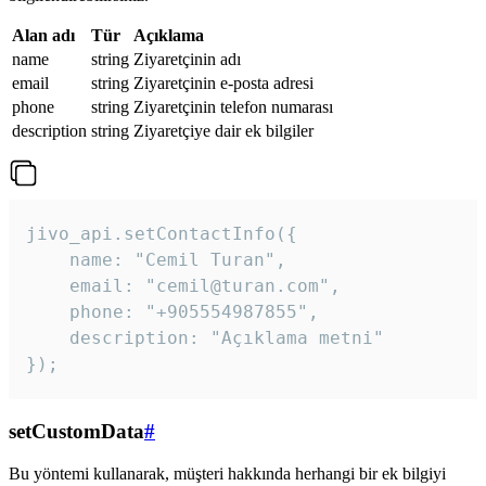
Alan adı
Tür
Açıklama
name
string
Ziyaretçinin adı
email
string
Ziyaretçinin e-posta adresi
phone
string
Ziyaretçinin telefon numarası
description
string
Ziyaretçiye dair ek bilgiler
jivo_api.setContactInfo({

    name: "Cemil Turan",

    email: "cemil@turan.com",

    phone: "+905554987855",

    description: "Açıklama metni"

});
setCustomData
#
Bu yöntemi kullanarak, müşteri hakkında herhangi bir ek bilgiyi