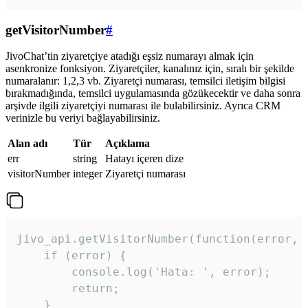
getVisitorNumber
#
JivoChat’tin ziyaretçiye atadığı eşsiz numarayı almak için
asenkronize fonksiyon. Ziyaretçiler, kanalınız için, sıralı bir şekilde
numaralanır: 1,2,3 vb. Ziyaretçi numarası, temsilci iletişim bilgisi
bırakmadığında, temsilci uygulamasında gözükecektir ve daha sonra
arşivde ilgili ziyaretçiyi numarası ile bulabilirsiniz. Ayrıca CRM
verinizle bu veriyi bağlayabilirsiniz.
Alan adı
Tür
Açıklama
err
string
Hatayı içeren dize
visitorNumber
integer
Ziyaretçi numarası
jivo_api.getVisitorNumber(function(error, v
    if (error) {

        console.log('Hata: ', error);

        return;

    }  
