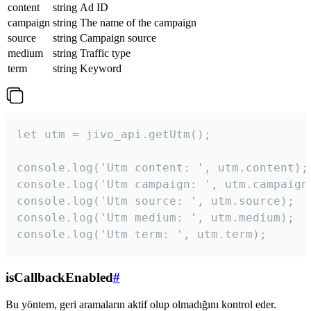
content
string
Ad ID
campaign
string
The name of the campaign
source
string
Campaign source
medium
string
Traffic type
term
string
Keyword
let utm = jivo_api.getUtm();

console.log('Utm content: ', utm.content);

console.log('Utm campaign: ', utm.campaign)
console.log('Utm source: ', utm.source);

console.log('Utm medium: ', utm.medium);

console.log('Utm term: ', utm.term);
isCallbackEnabled
#
Bu yöntem, geri aramaların aktif olup olmadığını kontrol eder.