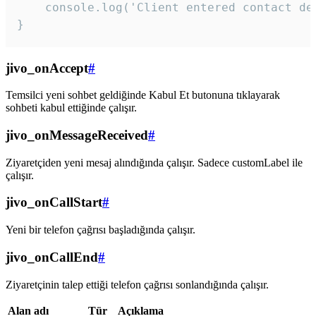
    console.log('Client entered contact det
}
jivo_onAccept
#
Temsilci yeni sohbet geldiğinde Kabul Et butonuna tıklayarak
sohbeti kabul ettiğinde çalışır.
jivo_onMessageReceived
#
Ziyaretçiden yeni mesaj alındığında çalışır. Sadece customLabel ile
çalışır.
jivo_onCallStart
#
Yeni bir telefon çağrısı başladığında çalışır.
jivo_onCallEnd
#
Ziyaretçinin talep ettiği telefon çağrısı sonlandığında çalışır.
Alan adı
Tür
Açıklama