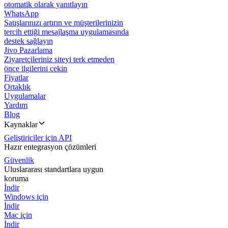
otomatik olarak yanıtlayın
WhatsApp
Satışlarınızı artırın ve müşterilerinizin
tercih ettiği mesajlaşma uygulamasında
destek sağlayın
Jivo Pazarlama
Ziyaretçileriniz siteyi terk etmeden
önce ilgilerini çekin
Fiyatlar
Ortaklık
Uygulamalar
Yardım
Blog
Kaynaklar
Geliştiriciler için API
Hazır entegrasyon çözümleri
Güvenlik
Uluslararası standartlara uygun
koruma
İndir
Windows için
İndir
Mac için
İndir