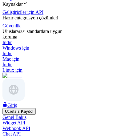
Kaynaklar
Geliştiriciler için API
Hazır entegrasyon çözümleri
Güvenlik
Uluslararası standartlara uygun
koruma
İndir
Windows için
İndir
Mac için
İndir
Linux için
Giriş
Ücretsiz Kaydol
Genel Bakış
Widget API
Webhook API
Chat API