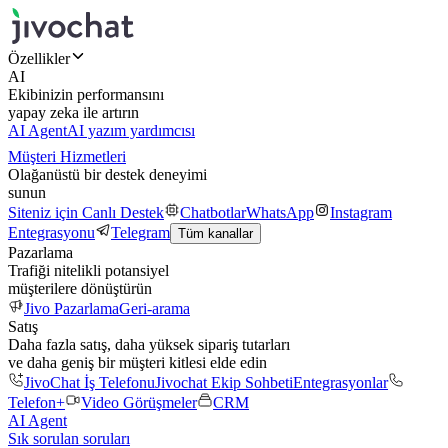
Özellikler
AI
Ekibinizin performansını
yapay zeka ile artırın
AI Agent
AI yazım yardımcısı
Müşteri Hizmetleri
Olağanüstü bir destek deneyimi
sunun
Siteniz için Canlı Destek
Chatbotlar
WhatsApp
Instagram
Entegrasyonu
Telegram
Tüm kanallar
Pazarlama
Trafiği nitelikli potansiyel
müşterilere dönüştürün
Jivo Pazarlama
Geri-arama
Satış
Daha fazla satış, daha yüksek sipariş tutarları
ve daha geniş bir müşteri kitlesi elde edin
JivoChat İş Telefonu
Jivochat Ekip Sohbeti
Entegrasyonlar
Telefon+
Video Görüşmeler
CRM
AI Agent
Sık sorulan soruları