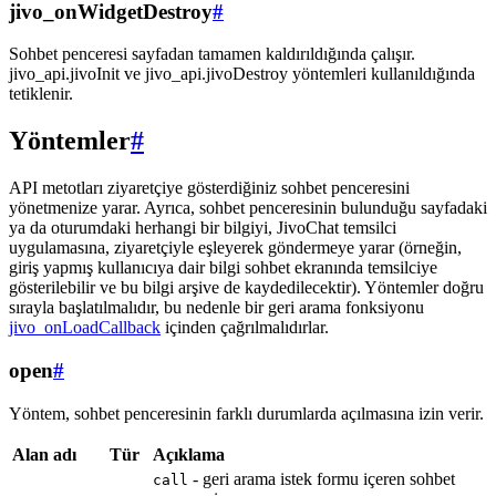
jivo_onWidgetDestroy
#
Sohbet penceresi sayfadan tamamen kaldırıldığında çalışır.
jivo_api.jivoInit ve jivo_api.jivoDestroy yöntemleri kullanıldığında
tetiklenir.
Yöntemler
#
API metotları ziyaretçiye gösterdiğiniz sohbet penceresini
yönetmenize yarar. Ayrıca, sohbet penceresinin bulunduğu sayfadaki
ya da oturumdaki herhangi bir bilgiyi, JivoChat temsilci
uygulamasına, ziyaretçiyle eşleyerek göndermeye yarar (örneğin,
giriş yapmış kullanıcıya dair bilgi sohbet ekranında temsilciye
gösterilebilir ve bu bilgi arşive de kaydedilecektir). Yöntemler doğru
sırayla başlatılmalıdır, bu nedenle bir geri arama fonksiyonu
jivo_onLoadCallback
içinden çağrılmalıdırlar.
open
#
Yöntem, sohbet penceresinin farklı durumlarda açılmasına izin verir.
Alan adı
Tür
Açıklama
- geri arama istek formu içeren sohbet
call