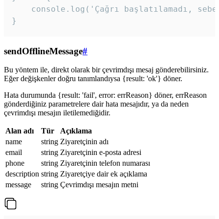
    console.log('Çağrı başlatılamadı, sebeb
}
sendOfflineMessage
#
Bu yöntem ile, direkt olarak bir çevrimdışı mesaj gönderebilirsiniz.
Eğer değişkenler doğru tanımlandıysa {result: 'ok'} döner.
Hata durumunda {result: 'fail', error: errReason} döner, errReason
gönderdiğiniz parametrelere dair hata mesajıdır, ya da neden
çevrimdışı mesajın iletilemediğidir.
Alan adı
Tür
Açıklama
name
string
Ziyaretçinin adı
email
string
Ziyaretçinin e-posta adresi
phone
string
Ziyaretçinin telefon numarası
description
string
Ziyaretçiye dair ek açıklama
message
string
Çevrimdışı mesajın metni