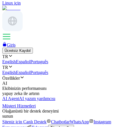
Linux için
Giriş
Ücretsiz Kaydol
TR
English
Español
Português
TR
English
Español
Português
Özellikler
AI
Ekibinizin performansını
yapay zeka ile artırın
AI Agent
AI yazım yardımcısı
Müşteri Hizmetleri
Olağanüstü bir destek deneyimi
sunun
Siteniz için Canlı Destek
Chatbotlar
WhatsApp
Instagram