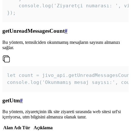
    console.log('Ziyaretçi numarası: ', vis
});
getUnreadMessagesCount
#
Bu yöntem, temsilciden okunmamış mesajların sayısını almanızı
sağlar.
let count = jivo_api.getUnreadMessagesCount
console.log('Okunmamış mesaj sayısı:', cou
getUtm
#
Bu yöntem, ziyaretçinin ilk site ziyareti sırasında web sitesi url'si
içeriyorsa, utm bilgisini almanıza olanak tanır.
Alan Adı
Tür
Açıklama