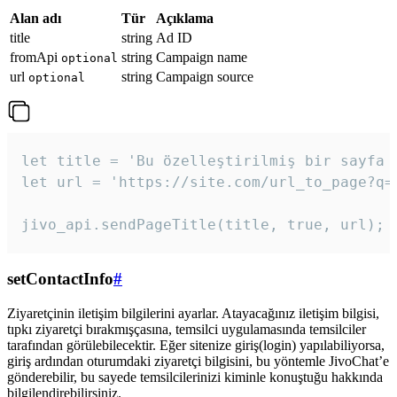
Alan adı
Tür
Açıklama
title
string
Ad ID
fromApi
string
Campaign name
optional
url
string
Campaign source
optional
let title = 'Bu özelleştirilmiş bir sayfa b
let url = 'https://site.com/url_to_page?q=p
jivo_api.sendPageTitle(title, true, url);
setContactInfo
#
Ziyaretçinin iletişim bilgilerini ayarlar. Atayacağınız iletişim bilgisi,
tıpkı ziyaretçi bırakmışçasına, temsilci uygulamasında temsilciler
tarafından görülebilecektir. Eğer sitenize giriş(login) yapılabiliyorsa,
giriş ardından oturumdaki ziyaretçi bilgisini, bu yöntemle JivoChat’e
gönderebilir, bu sayede temsilcilerinizi kiminle konuştuğu hakkında
bilgilendirebilirsiniz.