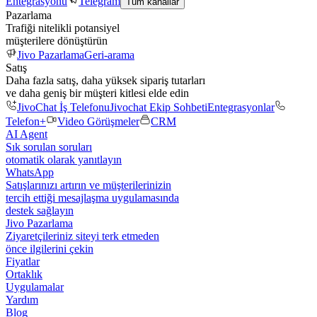
Entegrasyonu
Telegram
Tüm kanallar
Pazarlama
Trafiği nitelikli potansiyel
müşterilere dönüştürün
Jivo Pazarlama
Geri-arama
Satış
Daha fazla satış, daha yüksek sipariş tutarları
ve daha geniş bir müşteri kitlesi elde edin
JivoChat İş Telefonu
Jivochat Ekip Sohbeti
Entegrasyonlar
Telefon+
Video Görüşmeler
CRM
AI Agent
Sık sorulan soruları
otomatik olarak yanıtlayın
WhatsApp
Satışlarınızı artırın ve müşterilerinizin
tercih ettiği mesajlaşma uygulamasında
destek sağlayın
Jivo Pazarlama
Ziyaretçileriniz siteyi terk etmeden
önce ilgilerini çekin
Fiyatlar
Ortaklık
Uygulamalar
Yardım
Blog