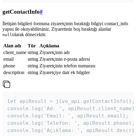
getContactInfo
#
İletişim bilgileri formuna ziyaretçinin bıraktığı bilgiyi contact_info
yapısı ile okuyabilirsiniz. Ziyaretinin boş bıraktığı alanlar
olarak dönecektir.
null
Alan adı
Tür
Açıklama
client_name
string
Ziyaretçinin adı
email
string
Ziyaretçinin e-posta adresi
phone
string
Ziyaretçinin telefon numarası
description
string
Ziyaretçiye dair ek bilgiler
let apiResult = jivo_api.getContactInfo();

console.log('Ad: ', apiResult.client_name);
console.log('Email: ', apiResult.email);

console.log('Telefon: ', apiResult.phone);

console.log('Açıklama: ', apiResult.descri