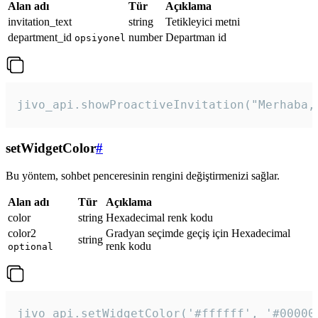
Alan adı
Tür
Açıklama
invitation_text
string
Tetikleyici metni
department_id
number
Departman id
opsiyonel
jivo_api.showProactiveInvitation("Merhaba,
setWidgetColor
#
Bu yöntem, sohbet penceresinin rengini değiştirmenizi sağlar.
Alan adı
Tür
Açıklama
color
string
Hexadecimal renk kodu
color2
Gradyan seçimde geçiş için Hexadecimal
string
renk kodu
optional
jivo_api.setWidgetColor('#ffffff', '#00000