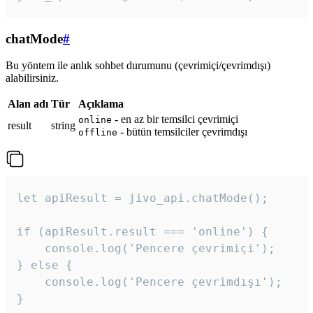
chatMode
#
Bu yöntem ile anlık sohbet durumunu (çevrimiçi/çevrimdışı)
alabilirsiniz.
Alan adı
Tür
Açıklama
- en az bir temsilci çevrimiçi
online
result
string
- bütün temsilciler çevrimdışı
offline
let apiResult = jivo_api.chatMode();

if (apiResult.result === 'online') {

    console.log('Pencere çevrimiçi');

} else {

    console.log('Pencere çevrimdışı');

}