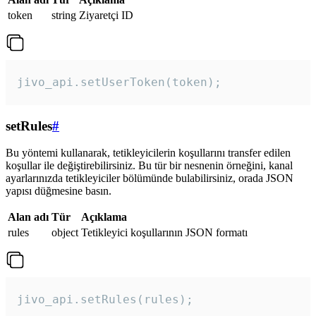
token
string
Ziyaretçi ID
jivo_api.setUserToken(token);
setRules
#
Bu yöntemi kullanarak, tetikleyicilerin koşullarını transfer edilen
koşullar ile değiştirebilirsiniz. Bu tür bir nesnenin örneğini, kanal
ayarlarınızda tetikleyiciler bölümünde bulabilirsiniz, orada JSON
yapısı düğmesine basın.
Alan adı
Tür
Açıklama
rules
object
Tetikleyici koşullarının JSON formatı
jivo_api.setRules(rules); 