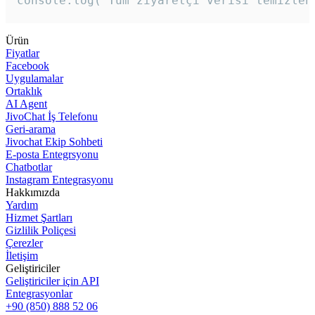
console.log('Tüm ziyaretçi verisi temizlen
Ürün
Fiyatlar
Facebook
Uygulamalar
Ortaklık
AI Agent
JivoChat İş Telefonu
Geri-arama
Jivochat Ekip Sohbeti
E-posta Entegrsyonu
Chatbotlar
Instagram Entegrasyonu
Hakkımızda
Yardım
Hizmet Şartları
Gizlilik Poliçesi
Çerezler
İletişim
Geliştiriciler
Geliştiriciler için API
Entegrasyonlar
+90 (850) 888 52 06