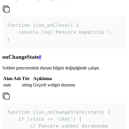
function jivo_onClose() {

    console.log('Pencere kapatıldı');

}
onChangeState
#
Sohbet penceresinin durum bilgisi değiştiğinde çalışır.
Alan Adı
Tür
Açıklama
state
string
Geçerli widget durumu
function jivo_onChangeState(state) {

    if (state == 'chat') {

        // Pencere sohbet durumunda
