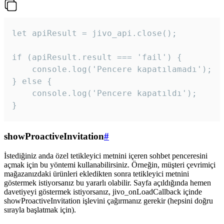
let apiResult = jivo_api.close();

if (apiResult.result === 'fail') {

    console.log('Pencere kapatılamadı');

} else {

    console.log('Pencere kapatıldı');

}
showProactiveInvitation
#
İstediğiniz anda özel tetikleyici metnini içeren sohbet penceresini
açmak için bu yöntemi kullanabilirsiniz. Örneğin, müşteri çevrimiçi
mağazanızdaki ürünleri ekledikten sonra tetikleyici metnini
göstermek istiyorsanız bu yararlı olabilir. Sayfa açıldığında hemen
davetiyeyi göstermek istiyorsanız, jivo_onLoadCallback içinde
showProactiveInvitation işlevini çağırmanız gerekir (hepsini doğru
sırayla başlatmak için).