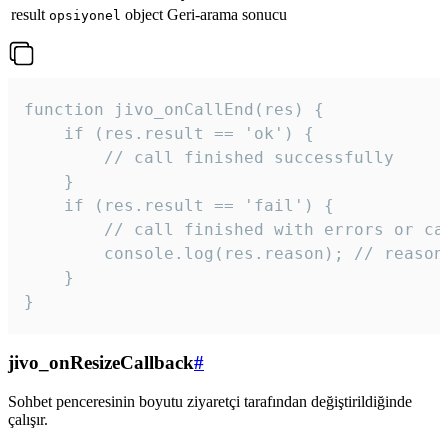
result
object
Geri-arama sonucu
opsiyonel
function jivo_onCallEnd(res) {

    if (res.result == 'ok') {

        // call finished successfully

    }

    if (res.result == 'fail') {

        // call finished with errors or can
        console.log(res.reason); // reason 
    }

} 
jivo_onResizeCallback
#
Sohbet penceresinin boyutu ziyaretçi tarafından değiştirildiğinde
çalışır.