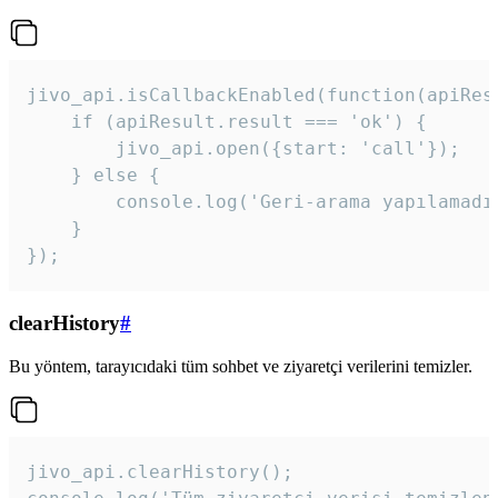
jivo_api.isCallbackEnabled(function(apiResu
    if (apiResult.result === 'ok') {

        jivo_api.open({start: 'call'});

    } else {

        console.log('Geri-arama yapılamadı
    }

}); 
clearHistory
#
Bu yöntem, tarayıcıdaki tüm sohbet ve ziyaretçi verilerini temizler.
jivo_api.clearHistory();
