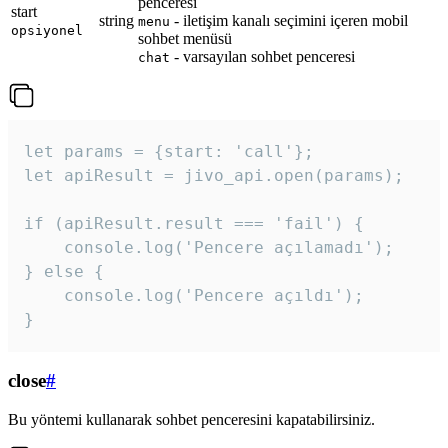
penceresi
start
string
- iletişim kanalı seçimini içeren mobil
menu
opsiyonel
sohbet menüsü
- varsayılan sohbet penceresi
chat
let params = {start: 'call'};

let apiResult = jivo_api.open(params);

if (apiResult.result === 'fail') {

    console.log('Pencere açılamadı');

} else {

    console.log('Pencere açıldı');

}
close
#
Bu yöntemi kullanarak sohbet penceresini kapatabilirsiniz.