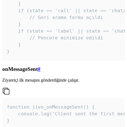
    }

    if (state == 'call' || state == 'chat/c
        // Geri arama formu açıldı

    }

    if (state == 'label' || state == 'chat/
        // Pencere minimize edildi

    }

}
onMessageSent
#
Ziyaretçi ilk mesajını gönderdiğinde çalışır.
function jivo_onMessageSent() {

    console.log('Client sent the first mess
}