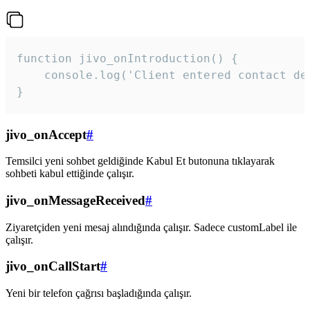
function jivo_onIntroduction() {

    console.log('Client entered contact det
}
jivo_onAccept
#
Temsilci yeni sohbet geldiğinde Kabul Et butonuna tıklayarak
sohbeti kabul ettiğinde çalışır.
jivo_onMessageReceived
#
Ziyaretçiden yeni mesaj alındığında çalışır. Sadece customLabel ile
çalışır.
jivo_onCallStart
#
Yeni bir telefon çağrısı başladığında çalışır.