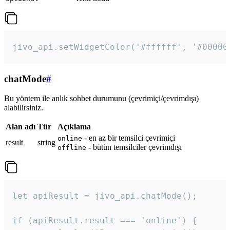
jivo_api.setWidgetColor('#ffffff', '#00000
chatMode
#
Bu yöntem ile anlık sohbet durumunu (çevrimiçi/çevrimdışı)
alabilirsiniz.
Alan adı
Tür
Açıklama
- en az bir temsilci çevrimiçi
online
result
string
- bütün temsilciler çevrimdışı
offline
let apiResult = jivo_api.chatMode();

if (apiResult.result === 'online') {
