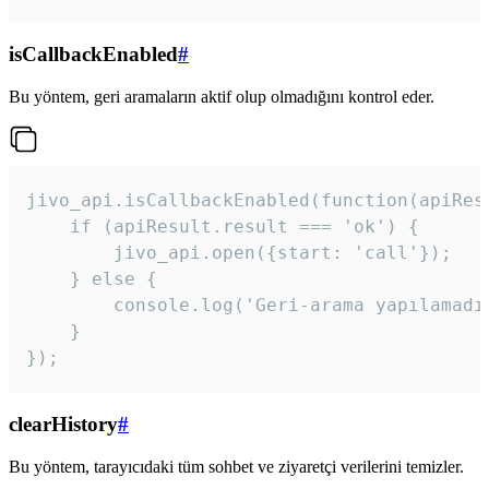
isCallbackEnabled
#
Bu yöntem, geri aramaların aktif olup olmadığını kontrol eder.
jivo_api.isCallbackEnabled(function(apiResu
    if (apiResult.result === 'ok') {

        jivo_api.open({start: 'call'});

    } else {

        console.log('Geri-arama yapılamadı
    }

}); 
clearHistory
#
Bu yöntem, tarayıcıdaki tüm sohbet ve ziyaretçi verilerini temizler.