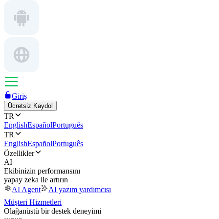
Giriş
Ücretsiz Kaydol
TR
English
Español
Português
TR
English
Español
Português
Özellikler
AI
Ekibinizin performansını
yapay zeka ile artırın
AI Agent
AI yazım yardımcısı
Müşteri Hizmetleri
Olağanüstü bir destek deneyimi