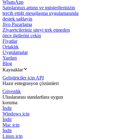
WhatsApp
Satışlarınızı artırın ve müşterilerinizin
tercih ettiği mesajlaşma uygulamasında
destek sağlayın
Jivo Pazarlama
Ziyaretçileriniz siteyi terk etmeden
önce ilgilerini çekin
Fiyatlar
Ortaklık
Uygulamalar
Yardım
Blog
Kaynaklar
Geliştiriciler için API
Hazır entegrasyon çözümleri
Güvenlik
Uluslararası standartlara uygun
koruma
İndir
Windows için
İndir
Mac için
İndir
Linux için