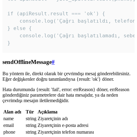
if (apiResult.result === 'ok') {

    console.log('Çağrı başlatıldı, telefon 
} else {

    console.log('Çağrı başlatılamadı, sebeb
}
sendOfflineMessage
#
Bu yöntem ile, direkt olarak bir çevrimdışı mesaj gönderebilirsiniz.
Eğer değişkenler doğru tanımlandıysa {result: 'ok'} döner.
Hata durumunda {result: 'fail', error: errReason} döner, errReason
gönderdiğiniz parametrelere dair hata mesajıdır, ya da neden
çevrimdışı mesajın iletilemediğidir.
Alan adı
Tür
Açıklama
name
string
Ziyaretçinin adı
email
string
Ziyaretçinin e-posta adresi
phone
string
Ziyaretçinin telefon numarası