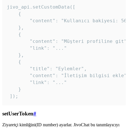
jivo_api.setCustomData([

    {

        "content": "Kullanıcı bakiyesi: 56T
    },

    {

        "content": "Müşteri profiline git",
        "link": "..."

    },

    {

        "title": "Eylemler",

        "content": "İletişim bilgisi ekle",
        "link": "..."

    }

 ]); 
setUserToken
#
Ziyaretçi kimliğini(ID number) ayarlar. JivoChat bu tanımlayıcıyı