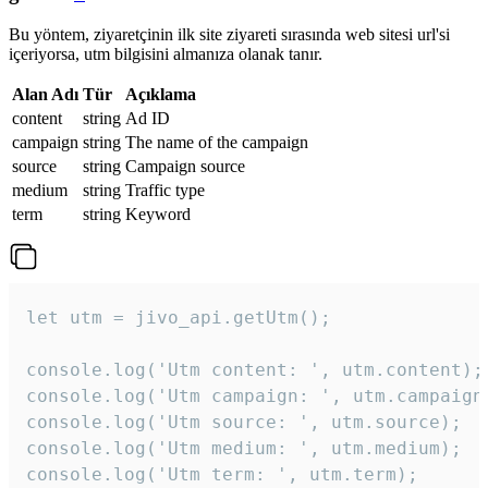
Bu yöntem, ziyaretçinin ilk site ziyareti sırasında web sitesi url'si
içeriyorsa, utm bilgisini almanıza olanak tanır.
Alan Adı
Tür
Açıklama
content
string
Ad ID
campaign
string
The name of the campaign
source
string
Campaign source
medium
string
Traffic type
term
string
Keyword
let utm = jivo_api.getUtm();

console.log('Utm content: ', utm.content);

console.log('Utm campaign: ', utm.campaign)
console.log('Utm source: ', utm.source);

console.log('Utm medium: ', utm.medium);

console.log('Utm term: ', utm.term);