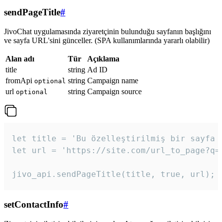
sendPageTitle
#
JivoChat uygulamasında ziyaretçinin bulunduğu sayfanın başlığını
ve sayfa URL'sini günceller. (SPA kullanımlarında yararlı olabilir)
Alan adı
Tür
Açıklama
title
string
Ad ID
fromApi
string
Campaign name
optional
url
string
Campaign source
optional
let title = 'Bu özelleştirilmiş bir sayfa b
let url = 'https://site.com/url_to_page?q=p
jivo_api.sendPageTitle(title, true, url);
setContactInfo
#