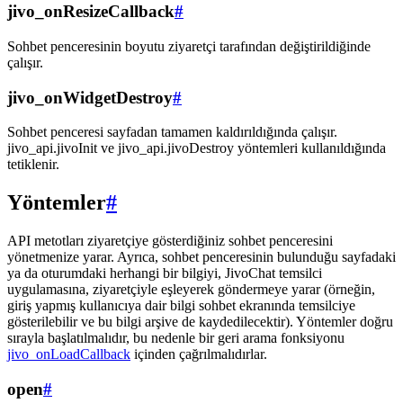
jivo_onResizeCallback
#
Sohbet penceresinin boyutu ziyaretçi tarafından değiştirildiğinde
çalışır.
jivo_onWidgetDestroy
#
Sohbet penceresi sayfadan tamamen kaldırıldığında çalışır.
jivo_api.jivoInit ve jivo_api.jivoDestroy yöntemleri kullanıldığında
tetiklenir.
Yöntemler
#
API metotları ziyaretçiye gösterdiğiniz sohbet penceresini
yönetmenize yarar. Ayrıca, sohbet penceresinin bulunduğu sayfadaki
ya da oturumdaki herhangi bir bilgiyi, JivoChat temsilci
uygulamasına, ziyaretçiyle eşleyerek göndermeye yarar (örneğin,
giriş yapmış kullanıcıya dair bilgi sohbet ekranında temsilciye
gösterilebilir ve bu bilgi arşive de kaydedilecektir). Yöntemler doğru
sırayla başlatılmalıdır, bu nedenle bir geri arama fonksiyonu
jivo_onLoadCallback
içinden çağrılmalıdırlar.
open
#