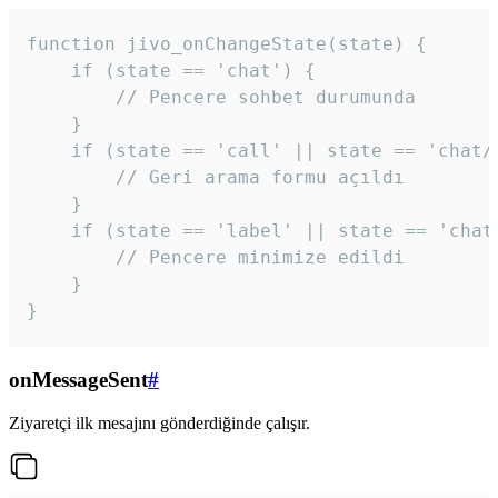
function jivo_onChangeState(state) {

    if (state == 'chat') {

        // Pencere sohbet durumunda

    }

    if (state == 'call' || state == 'chat/c
        // Geri arama formu açıldı

    }

    if (state == 'label' || state == 'chat/
        // Pencere minimize edildi

    }

}
onMessageSent
#
Ziyaretçi ilk mesajını gönderdiğinde çalışır.