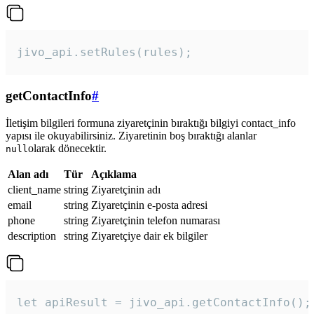
jivo_api.setRules(rules); 
getContactInfo
#
İletişim bilgileri formuna ziyaretçinin bıraktığı bilgiyi contact_info
yapısı ile okuyabilirsiniz. Ziyaretinin boş bıraktığı alanlar
olarak dönecektir.
null
Alan adı
Tür
Açıklama
client_name
string
Ziyaretçinin adı
email
string
Ziyaretçinin e-posta adresi
phone
string
Ziyaretçinin telefon numarası
description
string
Ziyaretçiye dair ek bilgiler
let apiResult = jivo_api.getContactInfo();
