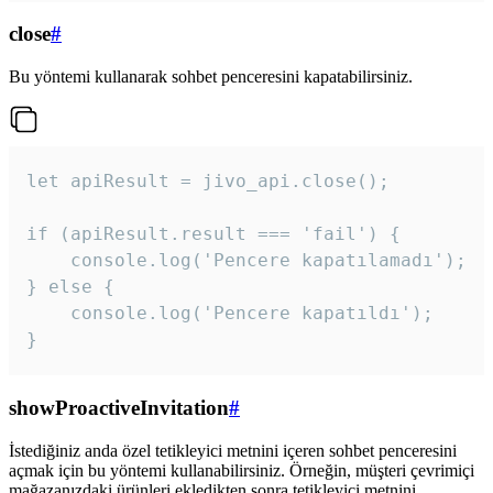
close
#
Bu yöntemi kullanarak sohbet penceresini kapatabilirsiniz.
let apiResult = jivo_api.close();

if (apiResult.result === 'fail') {

    console.log('Pencere kapatılamadı');

} else {

    console.log('Pencere kapatıldı');

}
showProactiveInvitation
#
İstediğiniz anda özel tetikleyici metnini içeren sohbet penceresini
açmak için bu yöntemi kullanabilirsiniz. Örneğin, müşteri çevrimiçi
mağazanızdaki ürünleri ekledikten sonra tetikleyici metnini