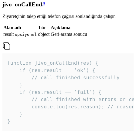
jivo_onCallEnd
#
Ziyaretçinin talep ettiği telefon çağrısı sonlandığında çalışır.
Alan adı
Tür
Açıklama
result
object
Geri-arama sonucu
opsiyonel
function jivo_onCallEnd(res) {

    if (res.result == 'ok') {

        // call finished successfully

    }

    if (res.result == 'fail') {

        // call finished with errors or can
        console.log(res.reason); // reason 
    }

} 