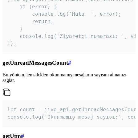
    if (error) {

        console.log('Hata: ', error);

        return;

    }  

    console.log('Ziyaretçi numarası: ', vis
});
getUnreadMessagesCount
#
Bu yöntem, temsilciden okunmamış mesajların sayısını almanızı
sağlar.
let count = jivo_api.getUnreadMessagesCount
console.log('Okunmamış mesaj sayısı:', cou
getUtm
#