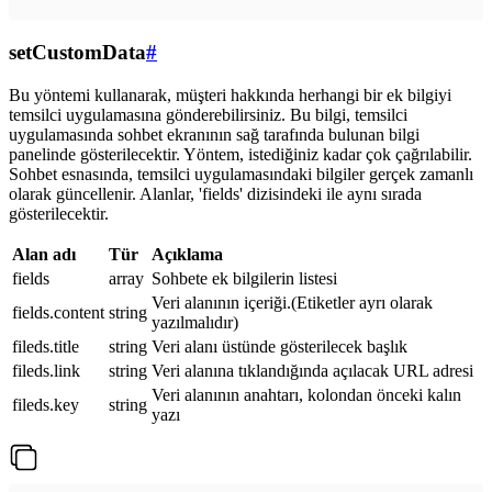
setCustomData
#
Bu yöntemi kullanarak, müşteri hakkında herhangi bir ek bilgiyi
temsilci uygulamasına gönderebilirsiniz. Bu bilgi, temsilci
uygulamasında sohbet ekranının sağ tarafında bulunan bilgi
panelinde gösterilecektir. Yöntem, istediğiniz kadar çok çağrılabilir.
Sohbet esnasında, temsilci uygulamasındaki bilgiler gerçek zamanlı
olarak güncellenir. Alanlar, 'fields' dizisindeki ile aynı sırada
gösterilecektir.
Alan adı
Tür
Açıklama
fields
array
Sohbete ek bilgilerin listesi
Veri alanının içeriği.(Etiketler ayrı olarak
fields.content
string
yazılmalıdır)
fileds.title
string
Veri alanı üstünde gösterilecek başlık
fileds.link
string
Veri alanına tıklandığında açılacak URL adresi
Veri alanının anahtarı, kolondan önceki kalın
fileds.key
string
yazı