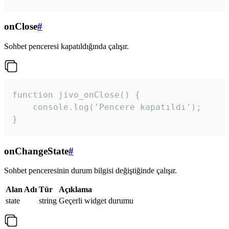
onClose
#
Sohbet penceresi kapatıldığında çalışır.
function jivo_onClose() {

    console.log('Pencere kapatıldı');

}
onChangeState
#
Sohbet penceresinin durum bilgisi değiştiğinde çalışır.
Alan Adı
Tür
Açıklama
state
string
Geçerli widget durumu