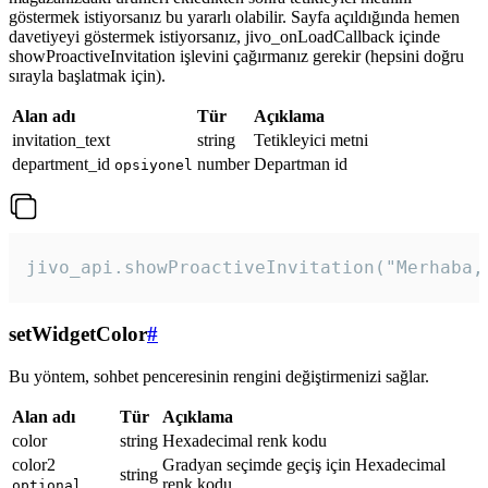
göstermek istiyorsanız bu yararlı olabilir. Sayfa açıldığında hemen
davetiyeyi göstermek istiyorsanız, jivo_onLoadCallback içinde
showProactiveInvitation işlevini çağırmanız gerekir (hepsini doğru
sırayla başlatmak için).
Alan adı
Tür
Açıklama
invitation_text
string
Tetikleyici metni
department_id
number
Departman id
opsiyonel
jivo_api.showProactiveInvitation("Merhaba,
setWidgetColor
#
Bu yöntem, sohbet penceresinin rengini değiştirmenizi sağlar.
Alan adı
Tür
Açıklama
color
string
Hexadecimal renk kodu
color2
Gradyan seçimde geçiş için Hexadecimal
string
renk kodu
optional