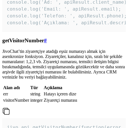
console.log('Ad: ', apiResult.client_name);
console.log('Email: ', apiResult.email);

console.log('Telefon: ', apiResult.phone);

console.log('Açıklama: ', apiResult.descri
getVisitorNumber
#
JivoChat’tin ziyaretçiye atadığı eşsiz numarayı almak için
asenkronize fonksiyon. Ziyaretçiler, kanalınız için, sıralı bir şekilde
numaralanır: 1,2,3 vb. Ziyaretçi numarası, temsilci iletişim bilgisi
bırakmadığında, temsilci uygulamasında gözükecektir ve daha sonra
arşivde ilgili ziyaretçiyi numarası ile bulabilirsiniz. Ayrıca CRM
verinizle bu veriyi bağlayabilirsiniz.
Alan adı
Tür
Açıklama
err
string
Hatayı içeren dize
visitorNumber
integer
Ziyaretçi numarası
jivo_api.getVisitorNumber(function(error, v