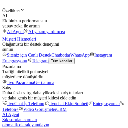
Özellikler
AI
Ekibinizin performansını
yapay zeka ile artırın
AI Agent
AI yazım yardımcısı
Müşteri Hizmetleri
Olağanüstü bir destek deneyimi
sunun
Siteniz için Canlı Destek
Chatbotlar
WhatsApp
Instagram
Entegrasyonu
Telegram
Tüm kanallar
Pazarlama
Trafiği nitelikli potansiyel
müşterilere dönüştürün
Jivo Pazarlama
Geri-arama
Satış
Daha fazla satış, daha yüksek sipariş tutarları
ve daha geniş bir müşteri kitlesi elde edin
JivoChat İş Telefonu
Jivochat Ekip Sohbeti
Entegrasyonlar
Telefon+
Video Görüşmeler
CRM
AI Agent
Sık sorulan soruları
otomatik olarak yanıtlayın