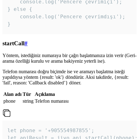
    console.log('Pencere çevrimiçi');

} else {

    console.log('Pencere çevrimdışı');

}
startCall
#
Yöntem, istediğiniz numaraya bir çağrı başlatmanıza izin verir (Geri-
arama özelliği kurulu ve arama bakiyeniz yeterli ise).
Telefon numarası doğru biçimde ise ve aramayı başlatma isteği
yapıldıysa yöntem {result: 'ok'} döndürür. Aksi takdirde, {result:
'fail', reason: 'Callback disabled’} döner.
Alan adı
Tür
Açıklama
phone
string
Telefon numarası
let phone = '+905554987855';

let apiResult = jivo_api.startCall(phone);
