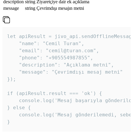
description
string
Ziyaretçiye dair ek açıklama
message
string
Çevrimdışı mesajın metni
let apiResult = jivo_api.sendOfflineMessage
    "name": "Cemil Turan",

    "email": "cemil@turan.com",

    "phone": "+905554987855",

    "description": "Açıklama metni",

    "message": "Çevrimdışı mesaj metni"

});

if (apiResult.result === 'ok') {

    console.log('Mesaj başarıyla gönderildi
} else {

    console.log('Mesaj gönderilemedi, sebeb
}