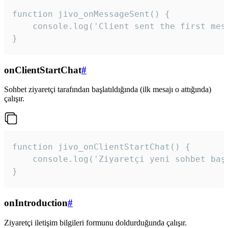
function jivo_onMessageSent() {

    console.log('Client sent the first mess
}
onClientStartChat
#
Sohbet ziyaretçi tarafından başlatıldığında (ilk mesajı o attığında)
çalışır.
function jivo_onClientStartChat() {

    console.log('Ziyaretçi yeni sohbet başl
}
onIntroduction
#
Ziyaretçi iletişim bilgileri formunu doldurduğunda çalışır.