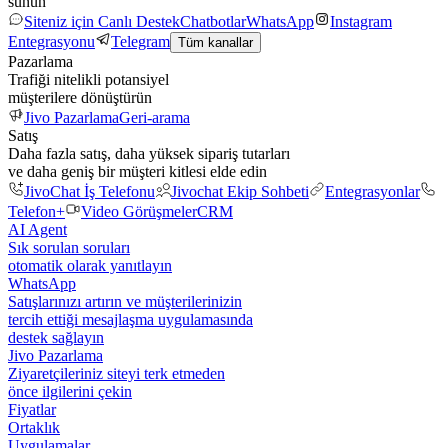
sunun
Siteniz için Canlı Destek
Chatbotlar
WhatsApp
Instagram
Entegrasyonu
Telegram
Tüm kanallar
Pazarlama
Trafiği nitelikli potansiyel
müşterilere dönüştürün
Jivo Pazarlama
Geri-arama
Satış
Daha fazla satış, daha yüksek sipariş tutarları
ve daha geniş bir müşteri kitlesi elde edin
JivoChat İş Telefonu
Jivochat Ekip Sohbeti
Entegrasyonlar
Telefon+
Video Görüşmeler
CRM
AI Agent
Sık sorulan soruları
otomatik olarak yanıtlayın
WhatsApp
Satışlarınızı artırın ve müşterilerinizin
tercih ettiği mesajlaşma uygulamasında
destek sağlayın
Jivo Pazarlama
Ziyaretçileriniz siteyi terk etmeden
önce ilgilerini çekin
Fiyatlar
Ortaklık
Uygulamalar