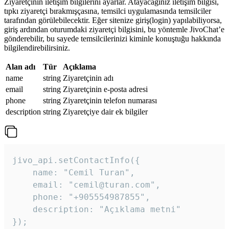
Ziyaretçinin iletişim bilgilerini ayarlar. Atayacağınız iletişim bilgisi,
tıpkı ziyaretçi bırakmışçasına, temsilci uygulamasında temsilciler
tarafından görülebilecektir. Eğer sitenize giriş(login) yapılabiliyorsa,
giriş ardından oturumdaki ziyaretçi bilgisini, bu yöntemle JivoChat’e
gönderebilir, bu sayede temsilcilerinizi kiminle konuştuğu hakkında
bilgilendirebilirsiniz.
Alan adı
Tür
Açıklama
name
string
Ziyaretçinin adı
email
string
Ziyaretçinin e-posta adresi
phone
string
Ziyaretçinin telefon numarası
description
string
Ziyaretçiye dair ek bilgiler
jivo_api.setContactInfo({

    name: "Cemil Turan",

    email: "cemil@turan.com",

    phone: "+905554987855",

    description: "Açıklama metni"

});