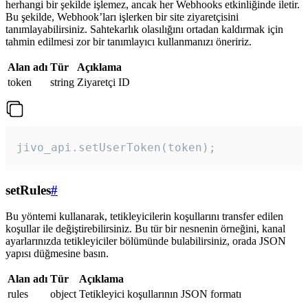
herhangi bir şekilde işlemez, ancak her Webhooks etkinliğinde iletir.
Bu şekilde, Webhook’ları işlerken bir site ziyaretçisini
tanımlayabilirsiniz. Sahtekarlık olasılığını ortadan kaldırmak için
tahmin edilmesi zor bir tanımlayıcı kullanmanızı öneririz.
Alan adı
Tür
Açıklama
token
string
Ziyaretçi ID
jivo_api.setUserToken(token);
setRules
#
Bu yöntemi kullanarak, tetikleyicilerin koşullarını transfer edilen
koşullar ile değiştirebilirsiniz. Bu tür bir nesnenin örneğini, kanal
ayarlarınızda tetikleyiciler bölümünde bulabilirsiniz, orada JSON
yapısı düğmesine basın.
Alan adı
Tür
Açıklama
rules
object
Tetikleyici koşullarının JSON formatı