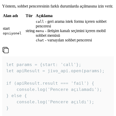
Yöntem, sohbet penceresinin farklı durumlarda açılmasına izin verir.
Alan adı
Tür
Açıklama
- geri arama istek formu içeren sohbet
call
penceresi
start
string
- iletişim kanalı seçimini içeren mobil
menu
opsiyonel
sohbet menüsü
- varsayılan sohbet penceresi
chat
let params = {start: 'call'};

let apiResult = jivo_api.open(params);

if (apiResult.result === 'fail') {

    console.log('Pencere açılamadı');

} else {

    console.log('Pencere açıldı');

}