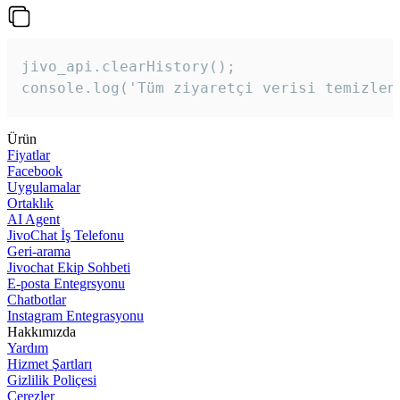
jivo_api.clearHistory();

console.log('Tüm ziyaretçi verisi temizlen
Ürün
Fiyatlar
Facebook
Uygulamalar
Ortaklık
AI Agent
JivoChat İş Telefonu
Geri-arama
Jivochat Ekip Sohbeti
E-posta Entegrsyonu
Chatbotlar
Instagram Entegrasyonu
Hakkımızda
Yardım
Hizmet Şartları
Gizlilik Poliçesi
Çerezler