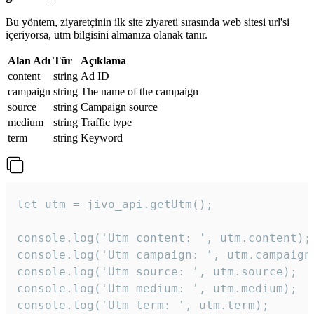
Bu yöntem, ziyaretçinin ilk site ziyareti sırasında web sitesi url'si
içeriyorsa, utm bilgisini almanıza olanak tanır.
Alan Adı
Tür
Açıklama
content
string
Ad ID
campaign
string
The name of the campaign
source
string
Campaign source
medium
string
Traffic type
term
string
Keyword
let utm = jivo_api.getUtm();

console.log('Utm content: ', utm.content);

console.log('Utm campaign: ', utm.campaign)
console.log('Utm source: ', utm.source);

console.log('Utm medium: ', utm.medium);

console.log('Utm term: ', utm.term);