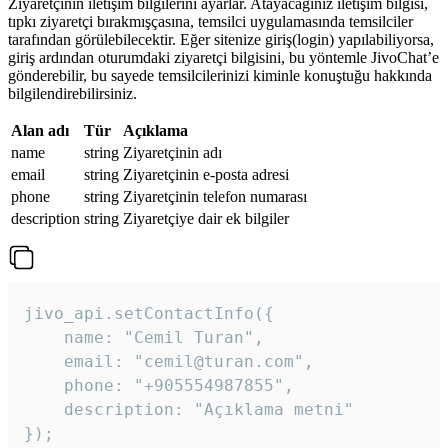
Ziyaretçinin iletişim bilgilerini ayarlar. Atayacağınız iletişim bilgisi,
tıpkı ziyaretçi bırakmışçasına, temsilci uygulamasında temsilciler
tarafından görülebilecektir. Eğer sitenize giriş(login) yapılabiliyorsa,
giriş ardından oturumdaki ziyaretçi bilgisini, bu yöntemle JivoChat’e
gönderebilir, bu sayede temsilcilerinizi kiminle konuştuğu hakkında
bilgilendirebilirsiniz.
Alan adı
Tür
Açıklama
name
string
Ziyaretçinin adı
email
string
Ziyaretçinin e-posta adresi
phone
string
Ziyaretçinin telefon numarası
description
string
Ziyaretçiye dair ek bilgiler
jivo_api.setContactInfo({

    name: "Cemil Turan",

    email: "cemil@turan.com",

    phone: "+905554987855",

    description: "Açıklama metni"

});