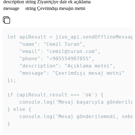
description
string
Ziyaretçiye dair ek açıklama
message
string
Çevrimdışı mesajın metni
let apiResult = jivo_api.sendOfflineMessage
    "name": "Cemil Turan",

    "email": "cemil@turan.com",

    "phone": "+905554987855",

    "description": "Açıklama metni",

    "message": "Çevrimdışı mesaj metni"

});

if (apiResult.result === 'ok') {

    console.log('Mesaj başarıyla gönderildi
} else {

    console.log('Mesaj gönderilemedi, sebeb
}