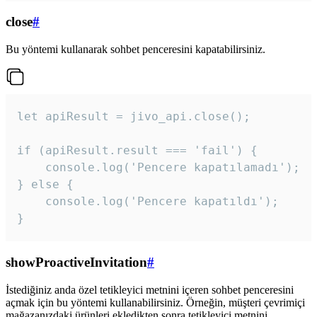
close
#
Bu yöntemi kullanarak sohbet penceresini kapatabilirsiniz.
let apiResult = jivo_api.close();

if (apiResult.result === 'fail') {

    console.log('Pencere kapatılamadı');

} else {

    console.log('Pencere kapatıldı');

}
showProactiveInvitation
#
İstediğiniz anda özel tetikleyici metnini içeren sohbet penceresini
açmak için bu yöntemi kullanabilirsiniz. Örneğin, müşteri çevrimiçi
mağazanızdaki ürünleri ekledikten sonra tetikleyici metnini