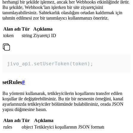
herhangi bir şekilde işlemez, ancak her Webhooks etkinliğinde iletir.
Bu şekilde, Webhook’ları işlerken bir site ziyaretçisini
tanımlayabilirsiniz. Sahtekarlık olasılığını ortadan kaldırmak için
tahmin edilmesi zor bir tanımlayıcı kullanmanızı öneririz.
Alan adı
Tür
Açıklama
token
string
Ziyaretçi ID
jivo_api.setUserToken(token);
setRules
#
Bu yöntemi kullanarak, tetikleyicilerin koşullarını transfer edilen
koşullar ile değiştirebilirsiniz. Bu tür bir nesnenin örneğini, kanal
ayarlarınızda tetikleyiciler bölümünde bulabilirsiniz, orada JSON
yapısı düğmesine basın.
Alan adı
Tür
Açıklama
rules
object
Tetikleyici koşullarının JSON formatı