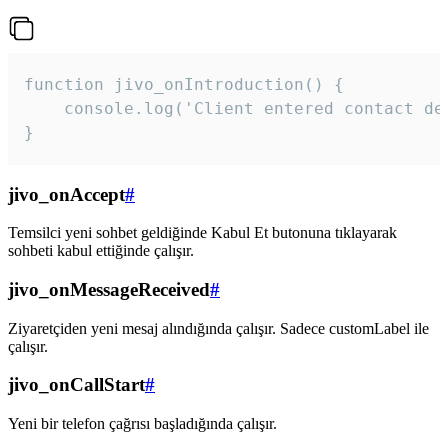
function jivo_onIntroduction() {

    console.log('Client entered contact det
}
jivo_onAccept
#
Temsilci yeni sohbet geldiğinde Kabul Et butonuna tıklayarak
sohbeti kabul ettiğinde çalışır.
jivo_onMessageReceived
#
Ziyaretçiden yeni mesaj alındığında çalışır. Sadece customLabel ile
çalışır.
jivo_onCallStart
#
Yeni bir telefon çağrısı başladığında çalışır.