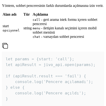
Yöntem, sohbet penceresinin farklı durumlarda açılmasına izin verir.
Alan adı
Tür
Açıklama
- geri arama istek formu içeren sohbet
call
penceresi
start
string
- iletişim kanalı seçimini içeren mobil
menu
opsiyonel
sohbet menüsü
- varsayılan sohbet penceresi
chat
let params = {start: 'call'};

let apiResult = jivo_api.open(params);

if (apiResult.result === 'fail') {

    console.log('Pencere açılamadı');

} else {

    console.log('Pencere açıldı');

}