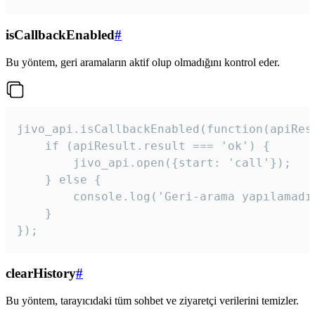
isCallbackEnabled
#
Bu yöntem, geri aramaların aktif olup olmadığını kontrol eder.
jivo_api.isCallbackEnabled(function(apiResu
    if (apiResult.result === 'ok') {

        jivo_api.open({start: 'call'});

    } else {

        console.log('Geri-arama yapılamadı
    }

}); 
clearHistory
#
Bu yöntem, tarayıcıdaki tüm sohbet ve ziyaretçi verilerini temizler.