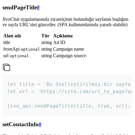
sendPageTitle
#
JivoChat uygulamasında ziyaretçinin bulunduğu sayfanın başlığını
ve sayfa URL'sini günceller. (SPA kullanımlarında yararlı olabilir)
Alan adı
Tür
Açıklama
title
string
Ad ID
fromApi
string
Campaign name
optional
url
string
Campaign source
optional
let title = 'Bu özelleştirilmiş bir sayfa b
let url = 'https://site.com/url_to_page?q=p
jivo_api.sendPageTitle(title, true, url);
setContactInfo
#