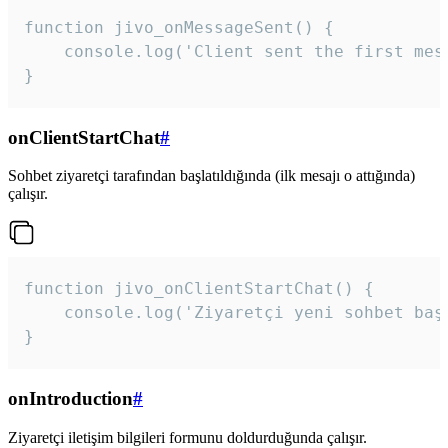
function jivo_onMessageSent() {

    console.log('Client sent the first mess
}
onClientStartChat
#
Sohbet ziyaretçi tarafından başlatıldığında (ilk mesajı o attığında)
çalışır.
function jivo_onClientStartChat() {

    console.log('Ziyaretçi yeni sohbet başl
}
onIntroduction
#
Ziyaretçi iletişim bilgileri formunu doldurduğunda çalışır.