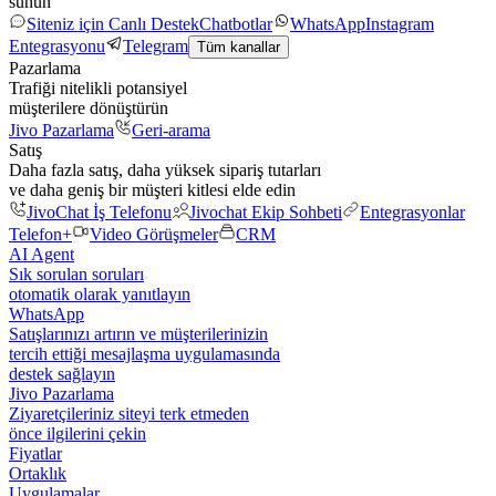
sunun
Siteniz için Canlı Destek
Chatbotlar
WhatsApp
Instagram
Entegrasyonu
Telegram
Tüm kanallar
Pazarlama
Trafiği nitelikli potansiyel
müşterilere dönüştürün
Jivo Pazarlama
Geri-arama
Satış
Daha fazla satış, daha yüksek sipariş tutarları
ve daha geniş bir müşteri kitlesi elde edin
JivoChat İş Telefonu
Jivochat Ekip Sohbeti
Entegrasyonlar
Telefon+
Video Görüşmeler
CRM
AI Agent
Sık sorulan soruları
otomatik olarak yanıtlayın
WhatsApp
Satışlarınızı artırın ve müşterilerinizin
tercih ettiği mesajlaşma uygulamasında
destek sağlayın
Jivo Pazarlama
Ziyaretçileriniz siteyi terk etmeden
önce ilgilerini çekin
Fiyatlar
Ortaklık
Uygulamalar