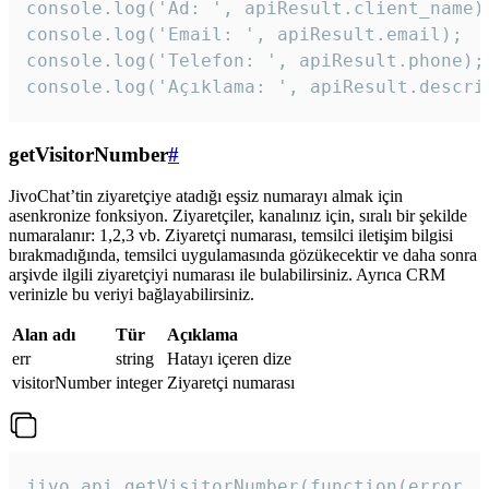
console.log('Ad: ', apiResult.client_name);
console.log('Email: ', apiResult.email);

console.log('Telefon: ', apiResult.phone);

console.log('Açıklama: ', apiResult.descri
getVisitorNumber
#
JivoChat’tin ziyaretçiye atadığı eşsiz numarayı almak için
asenkronize fonksiyon. Ziyaretçiler, kanalınız için, sıralı bir şekilde
numaralanır: 1,2,3 vb. Ziyaretçi numarası, temsilci iletişim bilgisi
bırakmadığında, temsilci uygulamasında gözükecektir ve daha sonra
arşivde ilgili ziyaretçiyi numarası ile bulabilirsiniz. Ayrıca CRM
verinizle bu veriyi bağlayabilirsiniz.
Alan adı
Tür
Açıklama
err
string
Hatayı içeren dize
visitorNumber
integer
Ziyaretçi numarası
jivo_api.getVisitorNumber(function(error, v