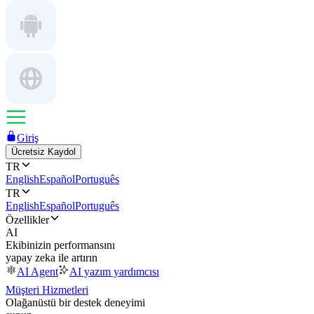
Giriş
Ücretsiz Kaydol
TR
English
Español
Português
TR
English
Español
Português
Özellikler
AI
Ekibinizin performansını
yapay zeka ile artırın
AI Agent
AI yazım yardımcısı
Müşteri Hizmetleri
Olağanüstü bir destek deneyimi