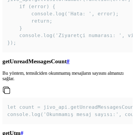
    if (error) {

        console.log('Hata: ', error);

        return;

    }  

    console.log('Ziyaretçi numarası: ', vis
});
getUnreadMessagesCount
#
Bu yöntem, temsilciden okunmamış mesajların sayısını almanızı
sağlar.
let count = jivo_api.getUnreadMessagesCount
console.log('Okunmamış mesaj sayısı:', cou
getUtm
#