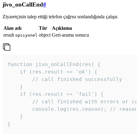
jivo_onCallEnd
#
Ziyaretçinin talep ettiği telefon çağrısı sonlandığında çalışır.
Alan adı
Tür
Açıklama
result
object
Geri-arama sonucu
opsiyonel
function jivo_onCallEnd(res) {

    if (res.result == 'ok') {

        // call finished successfully

    }

    if (res.result == 'fail') {

        // call finished with errors or can
        console.log(res.reason); // reason 
    }

} 