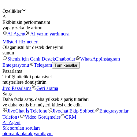
Özellikler
AI
Ekibinizin performansını
yapay zeka ile artırın
AI Agent
AI yazım yardımcısı
Müşteri Hizmetleri
Olağanüstü bir destek deneyimi
sunun
Siteniz için Canlı Destek
Chatbotlar
WhatsApp
Instagram
Entegrasyonu
Telegram
Tüm kanallar
Pazarlama
Trafiği nitelikli potansiyel
müşterilere dönüştürün
Jivo Pazarlama
Geri-arama
Satış
Daha fazla satış, daha yüksek sipariş tutarları
ve daha geniş bir müşteri kitlesi elde edin
JivoChat İş Telefonu
Jivochat Ekip Sohbeti
Entegrasyonlar
Telefon+
Video Görüşmeler
CRM
AI Agent
Sık sorulan soruları
otomatik olarak yanıtlayın