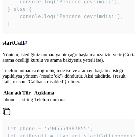
    console.log('Pencere çevrimiçi');

} else {

    console.log('Pencere çevrimdışı');

}
startCall
#
Yöntem, istediğiniz numaraya bir çağrı başlatmanıza izin verir (Geri-
arama özelliği kurulu ve arama bakiyeniz yeterli ise).
Telefon numarası doğru biçimde ise ve aramayı başlatma isteği
yapıldıysa yöntem {result: 'ok'} döndürür. Aksi takdirde, {result:
'fail', reason: 'Callback disabled’} döner.
Alan adı
Tür
Açıklama
phone
string
Telefon numarası
let phone = '+905554987855';

let apiResult = jivo_api.startCall(phone);
