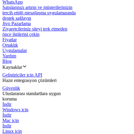
WhatsApp
Satışlarınızı artırın ve müşterilerinizin
tercih ettiği mesajlaşma uygulamasında
destek sağlayın
Jivo Pazarlama
Ziyaretçileriniz siteyi terk etmeden
önce ilgilerini çekin
Fiyatlar
Ortaklık
Uygulamalar
Yardım
Blog
Kaynaklar
Geliştiriciler için API
Hazır entegrasyon çözümleri
Güvenlik
Uluslararası standartlara uygun
koruma
İndir
Windows için
İndir
Mac için
İndir
Linux için