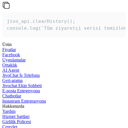
jivo_api.clearHistory();

console.log('Tüm ziyaretçi verisi temizlen
Ürün
Fiyatlar
Facebook
Uygulamalar
Ortaklık
AI Agent
JivoChat İş Telefonu
Geri-arama
Jivochat Ekip Sohbeti
E-posta Entegrsyonu
Chatbotlar
Instagram Entegrasyonu
Hakkımızda
Yardım
Hizmet Şartları
Gizlilik Poliçesi
Çerezler