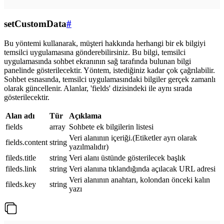
setCustomData
#
Bu yöntemi kullanarak, müşteri hakkında herhangi bir ek bilgiyi
temsilci uygulamasına gönderebilirsiniz. Bu bilgi, temsilci
uygulamasında sohbet ekranının sağ tarafında bulunan bilgi
panelinde gösterilecektir. Yöntem, istediğiniz kadar çok çağrılabilir.
Sohbet esnasında, temsilci uygulamasındaki bilgiler gerçek zamanlı
olarak güncellenir. Alanlar, 'fields' dizisindeki ile aynı sırada
gösterilecektir.
Alan adı
Tür
Açıklama
fields
array
Sohbete ek bilgilerin listesi
Veri alanının içeriği.(Etiketler ayrı olarak
fields.content
string
yazılmalıdır)
fileds.title
string
Veri alanı üstünde gösterilecek başlık
fileds.link
string
Veri alanına tıklandığında açılacak URL adresi
Veri alanının anahtarı, kolondan önceki kalın
fileds.key
string
yazı