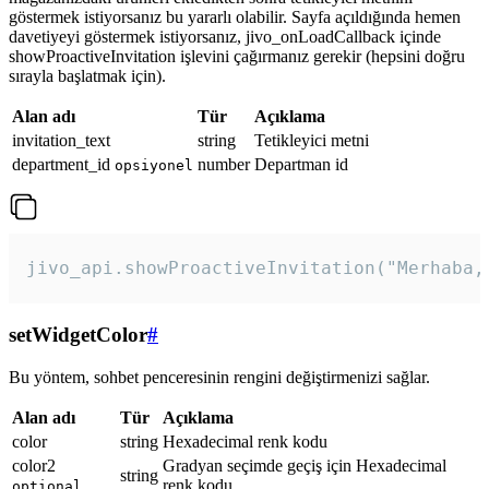
göstermek istiyorsanız bu yararlı olabilir. Sayfa açıldığında hemen
davetiyeyi göstermek istiyorsanız, jivo_onLoadCallback içinde
showProactiveInvitation işlevini çağırmanız gerekir (hepsini doğru
sırayla başlatmak için).
Alan adı
Tür
Açıklama
invitation_text
string
Tetikleyici metni
department_id
number
Departman id
opsiyonel
jivo_api.showProactiveInvitation("Merhaba,
setWidgetColor
#
Bu yöntem, sohbet penceresinin rengini değiştirmenizi sağlar.
Alan adı
Tür
Açıklama
color
string
Hexadecimal renk kodu
color2
Gradyan seçimde geçiş için Hexadecimal
string
renk kodu
optional