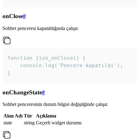
onClose
#
Sohbet penceresi kapatıldığında çalışır.
function jivo_onClose() {

    console.log('Pencere kapatıldı');

}
onChangeState
#
Sohbet penceresinin durum bilgisi değiştiğinde çalışır.
Alan Adı
Tür
Açıklama
state
string
Geçerli widget durumu