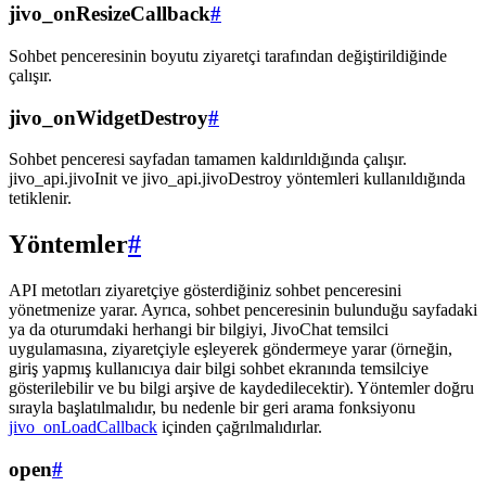
jivo_onResizeCallback
#
Sohbet penceresinin boyutu ziyaretçi tarafından değiştirildiğinde
çalışır.
jivo_onWidgetDestroy
#
Sohbet penceresi sayfadan tamamen kaldırıldığında çalışır.
jivo_api.jivoInit ve jivo_api.jivoDestroy yöntemleri kullanıldığında
tetiklenir.
Yöntemler
#
API metotları ziyaretçiye gösterdiğiniz sohbet penceresini
yönetmenize yarar. Ayrıca, sohbet penceresinin bulunduğu sayfadaki
ya da oturumdaki herhangi bir bilgiyi, JivoChat temsilci
uygulamasına, ziyaretçiyle eşleyerek göndermeye yarar (örneğin,
giriş yapmış kullanıcıya dair bilgi sohbet ekranında temsilciye
gösterilebilir ve bu bilgi arşive de kaydedilecektir). Yöntemler doğru
sırayla başlatılmalıdır, bu nedenle bir geri arama fonksiyonu
jivo_onLoadCallback
içinden çağrılmalıdırlar.
open
#