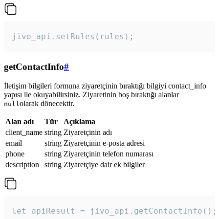
jivo_api.setRules(rules); 
getContactInfo
#
İletişim bilgileri formuna ziyaretçinin bıraktığı bilgiyi contact_info
yapısı ile okuyabilirsiniz. Ziyaretinin boş bıraktığı alanlar
olarak dönecektir.
null
Alan adı
Tür
Açıklama
client_name
string
Ziyaretçinin adı
email
string
Ziyaretçinin e-posta adresi
phone
string
Ziyaretçinin telefon numarası
description
string
Ziyaretçiye dair ek bilgiler
let apiResult = jivo_api.getContactInfo();
