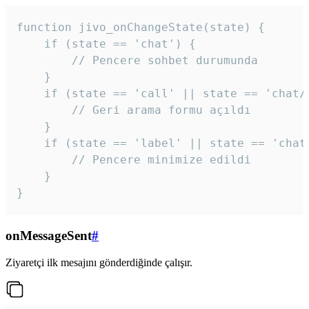
function jivo_onChangeState(state) {

    if (state == 'chat') {

        // Pencere sohbet durumunda

    }

    if (state == 'call' || state == 'chat/c
        // Geri arama formu açıldı

    }

    if (state == 'label' || state == 'chat/
        // Pencere minimize edildi

    }

}
onMessageSent
#
Ziyaretçi ilk mesajını gönderdiğinde çalışır.