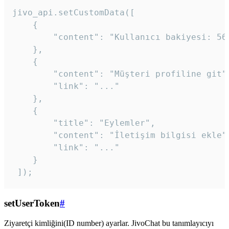
jivo_api.setCustomData([

    {

        "content": "Kullanıcı bakiyesi: 56T
    },

    {

        "content": "Müşteri profiline git",
        "link": "..."

    },

    {

        "title": "Eylemler",

        "content": "İletişim bilgisi ekle",
        "link": "..."

    }

 ]); 
setUserToken
#
Ziyaretçi kimliğini(ID number) ayarlar. JivoChat bu tanımlayıcıyı