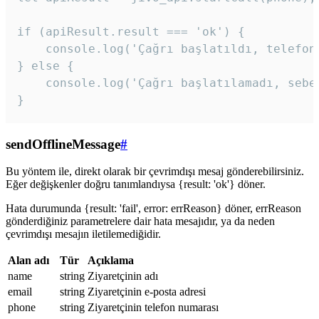
if (apiResult.result === 'ok') {

    console.log('Çağrı başlatıldı, telefon 
} else {

    console.log('Çağrı başlatılamadı, sebeb
}
sendOfflineMessage
#
Bu yöntem ile, direkt olarak bir çevrimdışı mesaj gönderebilirsiniz.
Eğer değişkenler doğru tanımlandıysa {result: 'ok'} döner.
Hata durumunda {result: 'fail', error: errReason} döner, errReason
gönderdiğiniz parametrelere dair hata mesajıdır, ya da neden
çevrimdışı mesajın iletilemediğidir.
Alan adı
Tür
Açıklama
name
string
Ziyaretçinin adı
email
string
Ziyaretçinin e-posta adresi
phone
string
Ziyaretçinin telefon numarası