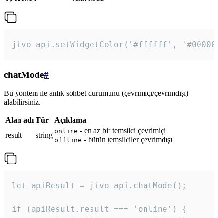
jivo_api.setWidgetColor('#ffffff', '#00000
chatMode
#
Bu yöntem ile anlık sohbet durumunu (çevrimiçi/çevrimdışı)
alabilirsiniz.
Alan adı
Tür
Açıklama
- en az bir temsilci çevrimiçi
online
result
string
- bütün temsilciler çevrimdışı
offline
let apiResult = jivo_api.chatMode();

if (apiResult.result === 'online') {
