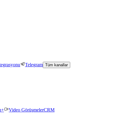
tegrasyonu
Telegram
Tüm kanallar
n+
Video Görüşmeler
CRM