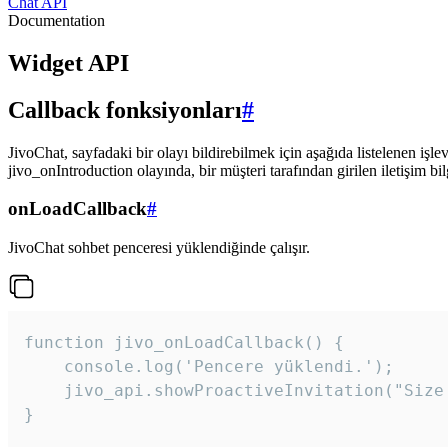
Chat API
Documentation
Widget API
Callback fonksiyonları
#
JivoChat, sayfadaki bir olayı bildirebilmek için aşağıda listelenen işlev
jivo_onIntroduction olayında, bir müşteri tarafından girilen iletişim bilgi
onLoadCallback
#
JivoChat sohbet penceresi yüklendiğinde çalışır.
function jivo_onLoadCallback() {

    console.log('Pencere yüklendi.');

    jivo_api.showProactiveInvitation("Size
}