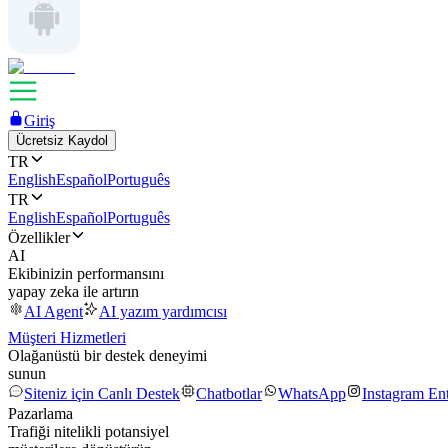
Giriş
Ücretsiz Kaydol
TR
English
Español
Português
TR
English
Español
Português
Özellikler
AI
Ekibinizin performansını
yapay zeka ile artırın
AI Agent
AI yazım yardımcısı
Müşteri Hizmetleri
Olağanüstü bir destek deneyimi
sunun
Siteniz için Canlı Destek
Chatbotlar
WhatsApp
Instagram En
Pazarlama
Trafiği nitelikli potansiyel