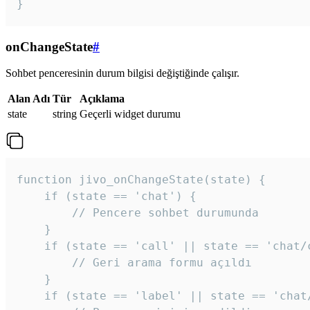
}
onChangeState
#
Sohbet penceresinin durum bilgisi değiştiğinde çalışır.
Alan Adı
Tür
Açıklama
state
string
Geçerli widget durumu
function jivo_onChangeState(state) {

    if (state == 'chat') {

        // Pencere sohbet durumunda

    }

    if (state == 'call' || state == 'chat/c
        // Geri arama formu açıldı

    }

    if (state == 'label' || state == 'chat/