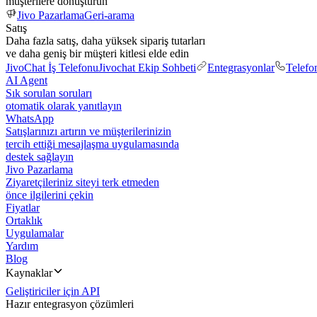
müşterilere dönüştürün
Jivo Pazarlama
Geri-arama
Satış
Daha fazla satış, daha yüksek sipariş tutarları
ve daha geniş bir müşteri kitlesi elde edin
JivoChat İş Telefonu
Jivochat Ekip Sohbeti
Entegrasyonlar
Telefo
AI Agent
Sık sorulan soruları
otomatik olarak yanıtlayın
WhatsApp
Satışlarınızı artırın ve müşterilerinizin
tercih ettiği mesajlaşma uygulamasında
destek sağlayın
Jivo Pazarlama
Ziyaretçileriniz siteyi terk etmeden
önce ilgilerini çekin
Fiyatlar
Ortaklık
Uygulamalar
Yardım
Blog
Kaynaklar
Geliştiriciler için API
Hazır entegrasyon çözümleri