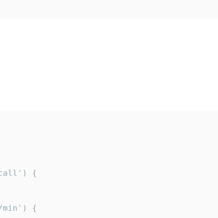
all') {

min') {
