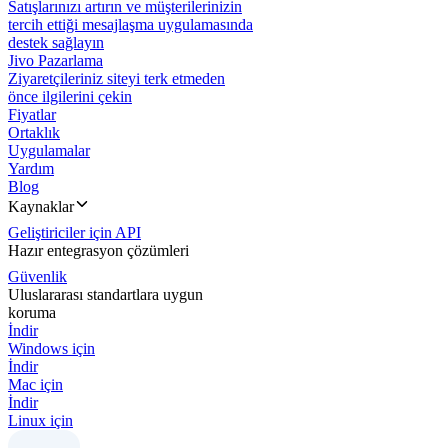
Satışlarınızı artırın ve müşterilerinizin
tercih ettiği mesajlaşma uygulamasında
destek sağlayın
Jivo Pazarlama
Ziyaretçileriniz siteyi terk etmeden
önce ilgilerini çekin
Fiyatlar
Ortaklık
Uygulamalar
Yardım
Blog
Kaynaklar
Geliştiriciler için API
Hazır entegrasyon çözümleri
Güvenlik
Uluslararası standartlara uygun
koruma
İndir
Windows için
İndir
Mac için
İndir
Linux için