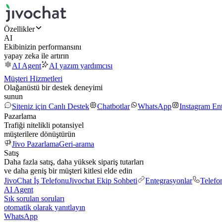
Özellikler
AI
Ekibinizin performansını
yapay zeka ile artırın
AI Agent
AI yazım yardımcısı
Müşteri Hizmetleri
Olağanüstü bir destek deneyimi
sunun
Siteniz için Canlı Destek
Chatbotlar
WhatsApp
Instagram En
Pazarlama
Trafiği nitelikli potansiyel
müşterilere dönüştürün
Jivo Pazarlama
Geri-arama
Satış
Daha fazla satış, daha yüksek sipariş tutarları
ve daha geniş bir müşteri kitlesi elde edin
JivoChat İş Telefonu
Jivochat Ekip Sohbeti
Entegrasyonlar
Telefo
AI Agent
Sık sorulan soruları
otomatik olarak yanıtlayın
WhatsApp