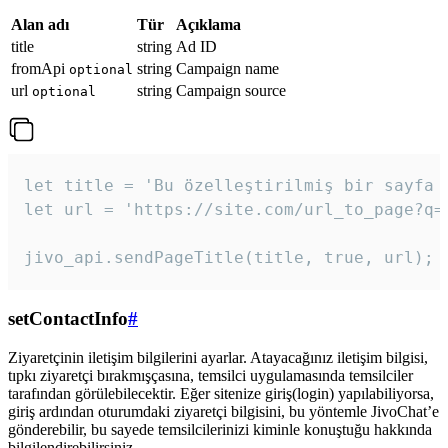
Alan adı
Tür
Açıklama
title
string
Ad ID
fromApi
string
Campaign name
optional
url
string
Campaign source
optional
let title = 'Bu özelleştirilmiş bir sayfa b
let url = 'https://site.com/url_to_page?q=p
jivo_api.sendPageTitle(title, true, url);
setContactInfo
#
Ziyaretçinin iletişim bilgilerini ayarlar. Atayacağınız iletişim bilgisi,
tıpkı ziyaretçi bırakmışçasına, temsilci uygulamasında temsilciler
tarafından görülebilecektir. Eğer sitenize giriş(login) yapılabiliyorsa,
giriş ardından oturumdaki ziyaretçi bilgisini, bu yöntemle JivoChat’e
gönderebilir, bu sayede temsilcilerinizi kiminle konuştuğu hakkında
bilgilendirebilirsiniz.