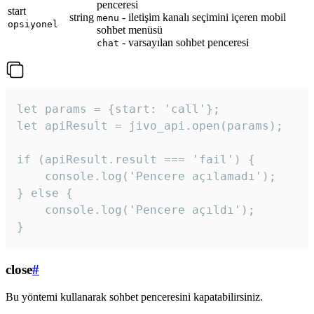
penceresi
start
string
- iletişim kanalı seçimini içeren mobil
menu
opsiyonel
sohbet menüsü
- varsayılan sohbet penceresi
chat
let params = {start: 'call'};

let apiResult = jivo_api.open(params);

if (apiResult.result === 'fail') {

    console.log('Pencere açılamadı');

} else {

    console.log('Pencere açıldı');

}
close
#
Bu yöntemi kullanarak sohbet penceresini kapatabilirsiniz.