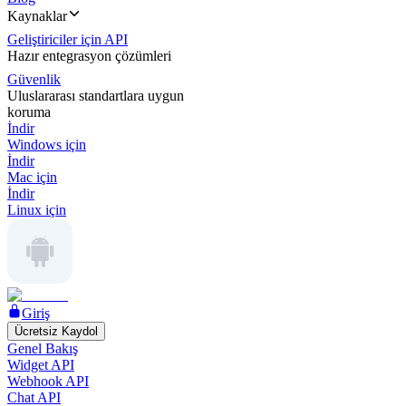
Kaynaklar
Geliştiriciler için API
Hazır entegrasyon çözümleri
Güvenlik
Uluslararası standartlara uygun
koruma
İndir
Windows için
İndir
Mac için
İndir
Linux için
Giriş
Ücretsiz Kaydol
Genel Bakış
Widget API
Webhook API
Chat API