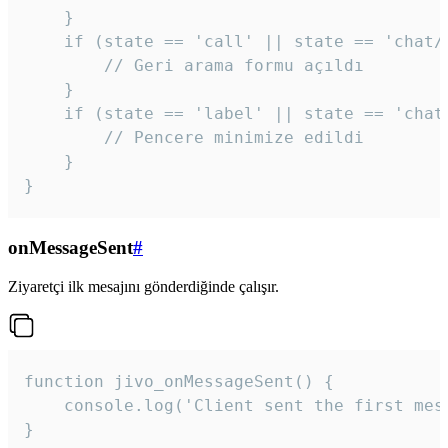
    }

    if (state == 'call' || state == 'chat/c
        // Geri arama formu açıldı

    }

    if (state == 'label' || state == 'chat/
        // Pencere minimize edildi

    }

}
onMessageSent
#
Ziyaretçi ilk mesajını gönderdiğinde çalışır.
function jivo_onMessageSent() {

    console.log('Client sent the first mess
}