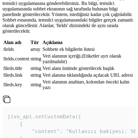
temsilci uygulamasına gönderebilirsiniz. Bu bilgi, temsilci
uygulamasında sohbet ekranının sağ tarafında bulunan bilgi
panelinde gösterilecektir. Yöntem, istediğiniz kadar çok çağrılabilir.
Sohbet esnasında, temsilci uygulamasındaki bilgiler gerçek zamanlı
olarak güncellenir. Alanlar, 'fields' dizisindeki ile aynı sırada
gösterilecektir.
Alan adı
Tür
Açıklama
fields
array
Sohbete ek bilgilerin listesi
Veri alanının içeriği.(Etiketler ayrı olarak
fields.content
string
yazılmalıdır)
fileds.title
string
Veri alanı üstünde gösterilecek başlık
fileds.link
string
Veri alanına tıklandığında açılacak URL adresi
Veri alanının anahtarı, kolondan önceki kalın
fileds.key
string
yazı
jivo_api.setCustomData([

    {

        "content": "Kullanıcı bakiyesi: 56T