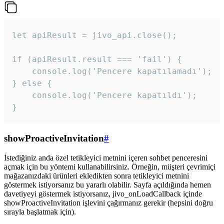
let apiResult = jivo_api.close();

if (apiResult.result === 'fail') {

    console.log('Pencere kapatılamadı');

} else {

    console.log('Pencere kapatıldı');

}
showProactiveInvitation
#
İstediğiniz anda özel tetikleyici metnini içeren sohbet penceresini
açmak için bu yöntemi kullanabilirsiniz. Örneğin, müşteri çevrimiçi
mağazanızdaki ürünleri ekledikten sonra tetikleyici metnini
göstermek istiyorsanız bu yararlı olabilir. Sayfa açıldığında hemen
davetiyeyi göstermek istiyorsanız, jivo_onLoadCallback içinde
showProactiveInvitation işlevini çağırmanız gerekir (hepsini doğru
sırayla başlatmak için).