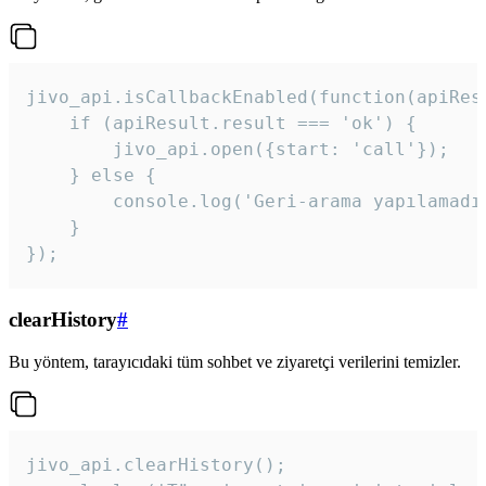
jivo_api.isCallbackEnabled(function(apiResu
    if (apiResult.result === 'ok') {

        jivo_api.open({start: 'call'});

    } else {

        console.log('Geri-arama yapılamadı
    }

}); 
clearHistory
#
Bu yöntem, tarayıcıdaki tüm sohbet ve ziyaretçi verilerini temizler.
jivo_api.clearHistory();
