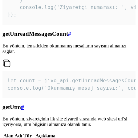
    console.log('Ziyaretçi numarası: ', vis
});
getUnreadMessagesCount
#
Bu yöntem, temsilciden okunmamış mesajların sayısını almanızı
sağlar.
let count = jivo_api.getUnreadMessagesCount
console.log('Okunmamış mesaj sayısı:', cou
getUtm
#
Bu yöntem, ziyaretçinin ilk site ziyareti sırasında web sitesi url'si
içeriyorsa, utm bilgisini almanıza olanak tanır.
Alan Adı
Tür
Açıklama