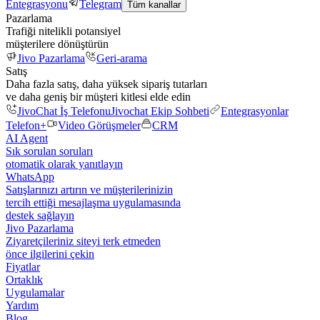
Entegrasyonu
Telegram
Tüm kanallar
Pazarlama
Trafiği nitelikli potansiyel
müşterilere dönüştürün
Jivo Pazarlama
Geri-arama
Satış
Daha fazla satış, daha yüksek sipariş tutarları
ve daha geniş bir müşteri kitlesi elde edin
JivoChat İş Telefonu
Jivochat Ekip Sohbeti
Entegrasyonlar
Telefon+
Video Görüşmeler
CRM
AI Agent
Sık sorulan soruları
otomatik olarak yanıtlayın
WhatsApp
Satışlarınızı artırın ve müşterilerinizin
tercih ettiği mesajlaşma uygulamasında
destek sağlayın
Jivo Pazarlama
Ziyaretçileriniz siteyi terk etmeden
önce ilgilerini çekin
Fiyatlar
Ortaklık
Uygulamalar
Yardım
Blog