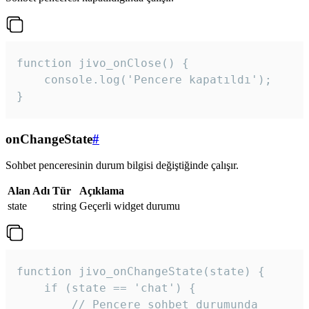
function jivo_onClose() {

    console.log('Pencere kapatıldı');

}
onChangeState
#
Sohbet penceresinin durum bilgisi değiştiğinde çalışır.
Alan Adı
Tür
Açıklama
state
string
Geçerli widget durumu
function jivo_onChangeState(state) {

    if (state == 'chat') {

        // Pencere sohbet durumunda
