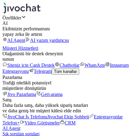
Özellikler
AI
Ekibinizin performansını
yapay zeka ile artırın
AI Agent
AI yazım yardımcısı
Müşteri Hizmetleri
Olağanüstü bir destek deneyimi
sunun
Siteniz için Canlı Destek
Chatbotlar
WhatsApp
Instagram
Entegrasyonu
Telegram
Tüm kanallar
Pazarlama
Trafiği nitelikli potansiyel
müşterilere dönüştürün
Jivo Pazarlama
Geri-arama
Satış
Daha fazla satış, daha yüksek sipariş tutarları
ve daha geniş bir müşteri kitlesi elde edin
JivoChat İş Telefonu
Jivochat Ekip Sohbeti
Entegrasyonlar
Telefon+
Video Görüşmeler
CRM
AI Agent
Sık sorulan soruları