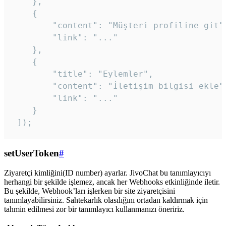
    },

    {

        "content": "Müşteri profiline git",
        "link": "..."

    },

    {

        "title": "Eylemler",

        "content": "İletişim bilgisi ekle",
        "link": "..."

    }

 ]); 
setUserToken
#
Ziyaretçi kimliğini(ID number) ayarlar. JivoChat bu tanımlayıcıyı
herhangi bir şekilde işlemez, ancak her Webhooks etkinliğinde iletir.
Bu şekilde, Webhook’ları işlerken bir site ziyaretçisini
tanımlayabilirsiniz. Sahtekarlık olasılığını ortadan kaldırmak için
tahmin edilmesi zor bir tanımlayıcı kullanmanızı öneririz.