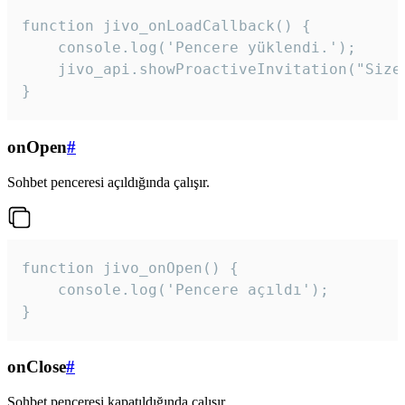
function jivo_onLoadCallback() {

    console.log('Pencere yüklendi.');

    jivo_api.showProactiveInvitation("Size
}
onOpen
#
Sohbet penceresi açıldığında çalışır.
function jivo_onOpen() {

    console.log('Pencere açıldı');

}
onClose
#
Sohbet penceresi kapatıldığında çalışır.