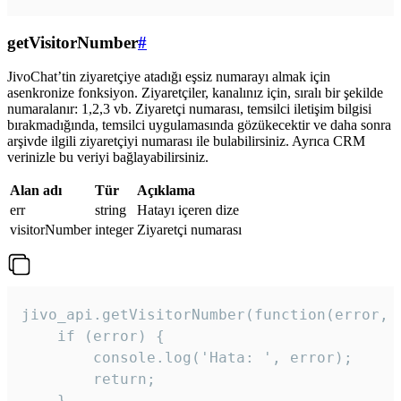
getVisitorNumber
#
JivoChat’tin ziyaretçiye atadığı eşsiz numarayı almak için
asenkronize fonksiyon. Ziyaretçiler, kanalınız için, sıralı bir şekilde
numaralanır: 1,2,3 vb. Ziyaretçi numarası, temsilci iletişim bilgisi
bırakmadığında, temsilci uygulamasında gözükecektir ve daha sonra
arşivde ilgili ziyaretçiyi numarası ile bulabilirsiniz. Ayrıca CRM
verinizle bu veriyi bağlayabilirsiniz.
Alan adı
Tür
Açıklama
err
string
Hatayı içeren dize
visitorNumber
integer
Ziyaretçi numarası
jivo_api.getVisitorNumber(function(error, v
    if (error) {

        console.log('Hata: ', error);

        return;

    }  
