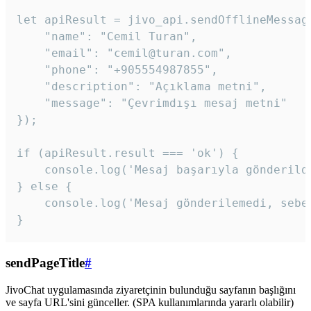
let apiResult = jivo_api.sendOfflineMessage
    "name": "Cemil Turan",

    "email": "cemil@turan.com",

    "phone": "+905554987855",

    "description": "Açıklama metni",

    "message": "Çevrimdışı mesaj metni"

});

if (apiResult.result === 'ok') {

    console.log('Mesaj başarıyla gönderildi
} else {

    console.log('Mesaj gönderilemedi, sebeb
}
sendPageTitle
#
JivoChat uygulamasında ziyaretçinin bulunduğu sayfanın başlığını
ve sayfa URL'sini günceller. (SPA kullanımlarında yararlı olabilir)