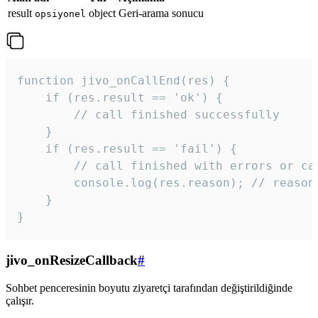
result
object
Geri-arama sonucu
opsiyonel
function jivo_onCallEnd(res) {

    if (res.result == 'ok') {

        // call finished successfully

    }

    if (res.result == 'fail') {

        // call finished with errors or can
        console.log(res.reason); // reason 
    }

} 
jivo_onResizeCallback
#
Sohbet penceresinin boyutu ziyaretçi tarafından değiştirildiğinde
çalışır.