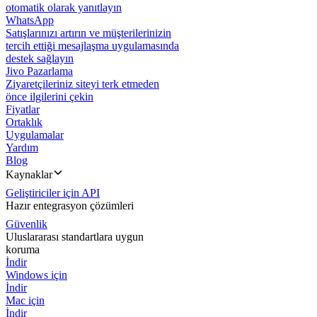
otomatik olarak yanıtlayın
WhatsApp
Satışlarınızı artırın ve müşterilerinizin
tercih ettiği mesajlaşma uygulamasında
destek sağlayın
Jivo Pazarlama
Ziyaretçileriniz siteyi terk etmeden
önce ilgilerini çekin
Fiyatlar
Ortaklık
Uygulamalar
Yardım
Blog
Kaynaklar
Geliştiriciler için API
Hazır entegrasyon çözümleri
Güvenlik
Uluslararası standartlara uygun
koruma
İndir
Windows için
İndir
Mac için
İndir