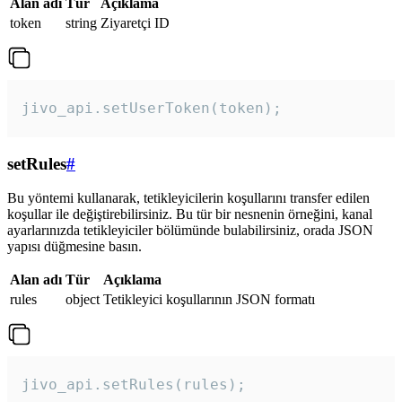
Alan adı
Tür
Açıklama
token
string
Ziyaretçi ID
jivo_api.setUserToken(token);
setRules
#
Bu yöntemi kullanarak, tetikleyicilerin koşullarını transfer edilen
koşullar ile değiştirebilirsiniz. Bu tür bir nesnenin örneğini, kanal
ayarlarınızda tetikleyiciler bölümünde bulabilirsiniz, orada JSON
yapısı düğmesine basın.
Alan adı
Tür
Açıklama
rules
object
Tetikleyici koşullarının JSON formatı
jivo_api.setRules(rules); 