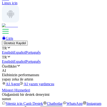
Linux için
Giriş
Ücretsiz Kaydol
TR
English
Español
Português
TR
English
Español
Português
Özellikler
AI
Ekibinizin performansını
yapay zeka ile artırın
AI Agent
AI yazım yardımcısı
Müşteri Hizmetleri
Olağanüstü bir destek deneyimi
sunun
Siteniz için Canlı Destek
Chatbotlar
WhatsApp
Instagram