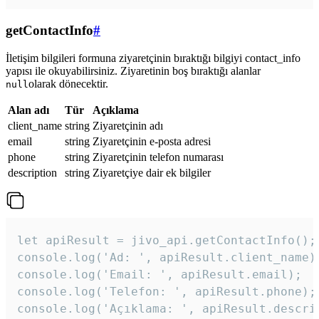
getContactInfo
#
İletişim bilgileri formuna ziyaretçinin bıraktığı bilgiyi contact_info
yapısı ile okuyabilirsiniz. Ziyaretinin boş bıraktığı alanlar
olarak dönecektir.
null
Alan adı
Tür
Açıklama
client_name
string
Ziyaretçinin adı
email
string
Ziyaretçinin e-posta adresi
phone
string
Ziyaretçinin telefon numarası
description
string
Ziyaretçiye dair ek bilgiler
let apiResult = jivo_api.getContactInfo();

console.log('Ad: ', apiResult.client_name);
console.log('Email: ', apiResult.email);

console.log('Telefon: ', apiResult.phone);

console.log('Açıklama: ', apiResult.descri