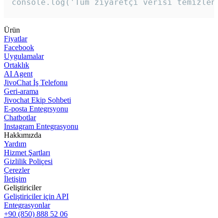
console.log('Tüm ziyaretçi verisi temizlen
Ürün
Fiyatlar
Facebook
Uygulamalar
Ortaklık
AI Agent
JivoChat İş Telefonu
Geri-arama
Jivochat Ekip Sohbeti
E-posta Entegrsyonu
Chatbotlar
Instagram Entegrasyonu
Hakkımızda
Yardım
Hizmet Şartları
Gizlilik Poliçesi
Çerezler
İletişim
Geliştiriciler
Geliştiriciler için API
Entegrasyonlar
+90 (850) 888 52 06