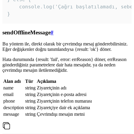
    console.log('Çağrı başlatılamadı, sebeb
}
sendOfflineMessage
#
Bu yöntem ile, direkt olarak bir çevrimdışı mesaj gönderebilirsiniz.
Eğer değişkenler doğru tanımlandıysa {result: 'ok'} döner.
Hata durumunda {result: 'fail', error: errReason} döner, errReason
gönderdiğiniz parametrelere dair hata mesajıdır, ya da neden
çevrimdışı mesajın iletilemediğidir.
Alan adı
Tür
Açıklama
name
string
Ziyaretçinin adı
email
string
Ziyaretçinin e-posta adresi
phone
string
Ziyaretçinin telefon numarası
description
string
Ziyaretçiye dair ek açıklama
message
string
Çevrimdışı mesajın metni