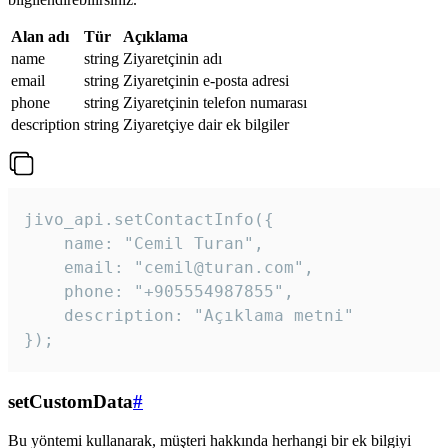
Alan adı
Tür
Açıklama
name
string
Ziyaretçinin adı
email
string
Ziyaretçinin e-posta adresi
phone
string
Ziyaretçinin telefon numarası
description
string
Ziyaretçiye dair ek bilgiler
jivo_api.setContactInfo({

    name: "Cemil Turan",

    email: "cemil@turan.com",

    phone: "+905554987855",

    description: "Açıklama metni"

});
setCustomData
#
Bu yöntemi kullanarak, müşteri hakkında herhangi bir ek bilgiyi