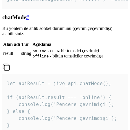
chatMode
#
Bu yöntem ile anlık sohbet durumunu (çevrimiçi/çevrimdışı)
alabilirsiniz.
Alan adı
Tür
Açıklama
- en az bir temsilci çevrimiçi
online
result
string
- bütün temsilciler çevrimdışı
offline
let apiResult = jivo_api.chatMode();

if (apiResult.result === 'online') {

    console.log('Pencere çevrimiçi');

} else {

    console.log('Pencere çevrimdışı');

}