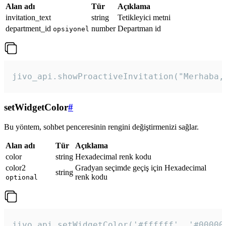
Alan adı
Tür
Açıklama
invitation_text
string
Tetikleyici metni
department_id
number
Departman id
opsiyonel
jivo_api.showProactiveInvitation("Merhaba,
setWidgetColor
#
Bu yöntem, sohbet penceresinin rengini değiştirmenizi sağlar.
Alan adı
Tür
Açıklama
color
string
Hexadecimal renk kodu
color2
Gradyan seçimde geçiş için Hexadecimal
string
renk kodu
optional
jivo_api.setWidgetColor('#ffffff', '#00000