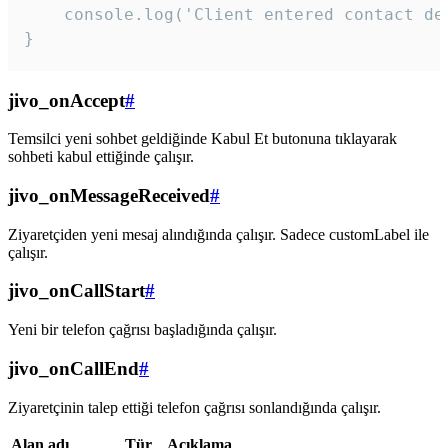
    console.log('Client entered contact det
}
jivo_onAccept
#
Temsilci yeni sohbet geldiğinde Kabul Et butonuna tıklayarak
sohbeti kabul ettiğinde çalışır.
jivo_onMessageReceived
#
Ziyaretçiden yeni mesaj alındığında çalışır. Sadece customLabel ile
çalışır.
jivo_onCallStart
#
Yeni bir telefon çağrısı başladığında çalışır.
jivo_onCallEnd
#
Ziyaretçinin talep ettiği telefon çağrısı sonlandığında çalışır.
Alan adı
Tür
Açıklama