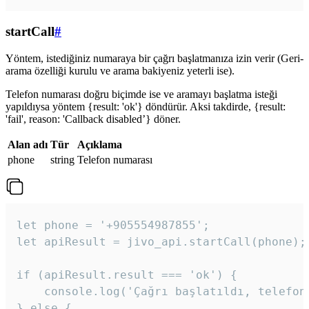
startCall
#
Yöntem, istediğiniz numaraya bir çağrı başlatmanıza izin verir (Geri-
arama özelliği kurulu ve arama bakiyeniz yeterli ise).
Telefon numarası doğru biçimde ise ve aramayı başlatma isteği
yapıldıysa yöntem {result: 'ok'} döndürür. Aksi takdirde, {result:
'fail', reason: 'Callback disabled’} döner.
Alan adı
Tür
Açıklama
phone
string
Telefon numarası
let phone = '+905554987855';

let apiResult = jivo_api.startCall(phone);

if (apiResult.result === 'ok') {

    console.log('Çağrı başlatıldı, telefon 
} else {
