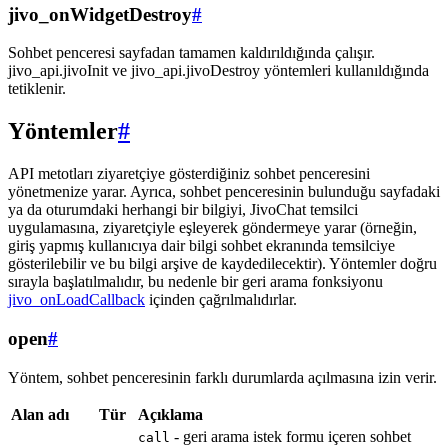
jivo_onWidgetDestroy
#
Sohbet penceresi sayfadan tamamen kaldırıldığında çalışır.
jivo_api.jivoInit ve jivo_api.jivoDestroy yöntemleri kullanıldığında
tetiklenir.
Yöntemler
#
API metotları ziyaretçiye gösterdiğiniz sohbet penceresini
yönetmenize yarar. Ayrıca, sohbet penceresinin bulunduğu sayfadaki
ya da oturumdaki herhangi bir bilgiyi, JivoChat temsilci
uygulamasına, ziyaretçiyle eşleyerek göndermeye yarar (örneğin,
giriş yapmış kullanıcıya dair bilgi sohbet ekranında temsilciye
gösterilebilir ve bu bilgi arşive de kaydedilecektir). Yöntemler doğru
sırayla başlatılmalıdır, bu nedenle bir geri arama fonksiyonu
jivo_onLoadCallback
içinden çağrılmalıdırlar.
open
#
Yöntem, sohbet penceresinin farklı durumlarda açılmasına izin verir.
Alan adı
Tür
Açıklama
- geri arama istek formu içeren sohbet
call