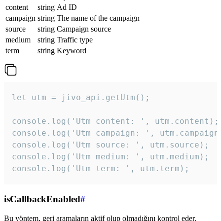
content
string
Ad ID
campaign
string
The name of the campaign
source
string
Campaign source
medium
string
Traffic type
term
string
Keyword
let utm = jivo_api.getUtm();

console.log('Utm content: ', utm.content);

console.log('Utm campaign: ', utm.campaign)
console.log('Utm source: ', utm.source);

console.log('Utm medium: ', utm.medium);

console.log('Utm term: ', utm.term);
isCallbackEnabled
#
Bu yöntem, geri aramaların aktif olup olmadığını kontrol eder.