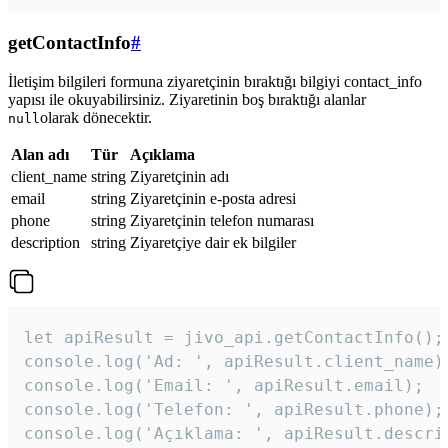
getContactInfo
#
İletişim bilgileri formuna ziyaretçinin bıraktığı bilgiyi contact_info
yapısı ile okuyabilirsiniz. Ziyaretinin boş bıraktığı alanlar
olarak dönecektir.
null
Alan adı
Tür
Açıklama
client_name
string
Ziyaretçinin adı
email
string
Ziyaretçinin e-posta adresi
phone
string
Ziyaretçinin telefon numarası
description
string
Ziyaretçiye dair ek bilgiler
let apiResult = jivo_api.getContactInfo();

console.log('Ad: ', apiResult.client_name);
console.log('Email: ', apiResult.email);

console.log('Telefon: ', apiResult.phone);

console.log('Açıklama: ', apiResult.descri