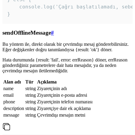
    console.log('Çağrı başlatılamadı, sebeb
}
sendOfflineMessage
#
Bu yöntem ile, direkt olarak bir çevrimdışı mesaj gönderebilirsiniz.
Eğer değişkenler doğru tanımlandıysa {result: 'ok'} döner.
Hata durumunda {result: 'fail', error: errReason} döner, errReason
gönderdiğiniz parametrelere dair hata mesajıdır, ya da neden
çevrimdışı mesajın iletilemediğidir.
Alan adı
Tür
Açıklama
name
string
Ziyaretçinin adı
email
string
Ziyaretçinin e-posta adresi
phone
string
Ziyaretçinin telefon numarası
description
string
Ziyaretçiye dair ek açıklama
message
string
Çevrimdışı mesajın metni