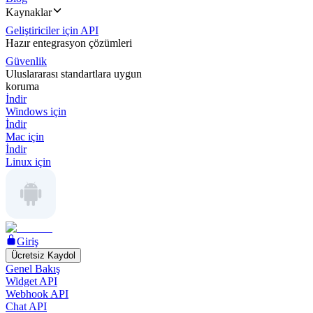
Kaynaklar
Geliştiriciler için API
Hazır entegrasyon çözümleri
Güvenlik
Uluslararası standartlara uygun
koruma
İndir
Windows için
İndir
Mac için
İndir
Linux için
Giriş
Ücretsiz Kaydol
Genel Bakış
Widget API
Webhook API
Chat API