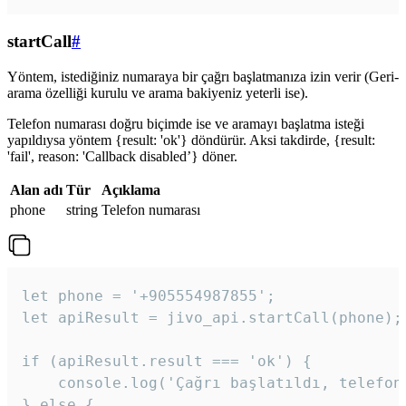
startCall
#
Yöntem, istediğiniz numaraya bir çağrı başlatmanıza izin verir (Geri-
arama özelliği kurulu ve arama bakiyeniz yeterli ise).
Telefon numarası doğru biçimde ise ve aramayı başlatma isteği
yapıldıysa yöntem {result: 'ok'} döndürür. Aksi takdirde, {result:
'fail', reason: 'Callback disabled’} döner.
Alan adı
Tür
Açıklama
phone
string
Telefon numarası
let phone = '+905554987855';

let apiResult = jivo_api.startCall(phone);

if (apiResult.result === 'ok') {

    console.log('Çağrı başlatıldı, telefon 
} else {
