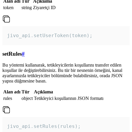
Alan adı
Tür
Açıklama
token
string
Ziyaretçi ID
jivo_api.setUserToken(token);
setRules
#
Bu yöntemi kullanarak, tetikleyicilerin koşullarını transfer edilen
koşullar ile değiştirebilirsiniz. Bu tür bir nesnenin örneğini, kanal
ayarlarınızda tetikleyiciler bölümünde bulabilirsiniz, orada JSON
yapısı düğmesine basın.
Alan adı
Tür
Açıklama
rules
object
Tetikleyici koşullarının JSON formatı
jivo_api.setRules(rules); 