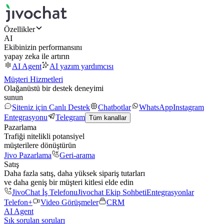
Özellikler
AI
Ekibinizin performansını
yapay zeka ile artırın
AI Agent
AI yazım yardımcısı
Müşteri Hizmetleri
Olağanüstü bir destek deneyimi
sunun
Siteniz için Canlı Destek
Chatbotlar
WhatsApp
Instagram
Entegrasyonu
Telegram
Tüm kanallar
Pazarlama
Trafiği nitelikli potansiyel
müşterilere dönüştürün
Jivo Pazarlama
Geri-arama
Satış
Daha fazla satış, daha yüksek sipariş tutarları
ve daha geniş bir müşteri kitlesi elde edin
JivoChat İş Telefonu
Jivochat Ekip Sohbeti
Entegrasyonlar
Telefon+
Video Görüşmeler
CRM
AI Agent
Sık sorulan soruları