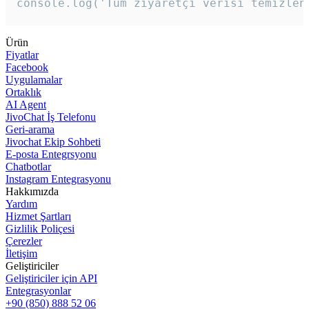
console.log('Tüm ziyaretçi verisi temizlen
Ürün
Fiyatlar
Facebook
Uygulamalar
Ortaklık
AI Agent
JivoChat İş Telefonu
Geri-arama
Jivochat Ekip Sohbeti
E-posta Entegrsyonu
Chatbotlar
Instagram Entegrasyonu
Hakkımızda
Yardım
Hizmet Şartları
Gizlilik Poliçesi
Çerezler
İletişim
Geliştiriciler
Geliştiriciler için API
Entegrasyonlar
+90 (850) 888 52 06