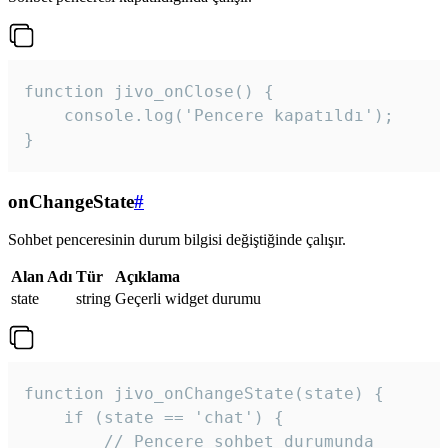
function jivo_onClose() {

    console.log('Pencere kapatıldı');

}
onChangeState
#
Sohbet penceresinin durum bilgisi değiştiğinde çalışır.
Alan Adı
Tür
Açıklama
state
string
Geçerli widget durumu
function jivo_onChangeState(state) {

    if (state == 'chat') {

        // Pencere sohbet durumunda
