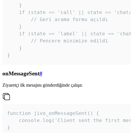
    }

    if (state == 'call' || state == 'chat/c
        // Geri arama formu açıldı

    }

    if (state == 'label' || state == 'chat/
        // Pencere minimize edildi

    }

}
onMessageSent
#
Ziyaretçi ilk mesajını gönderdiğinde çalışır.
function jivo_onMessageSent() {

    console.log('Client sent the first mess
}