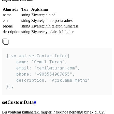
Alan adı
Tür
Açıklama
name
string
Ziyaretçinin adı
email
string
Ziyaretçinin e-posta adresi
phone
string
Ziyaretçinin telefon numarası
description
string
Ziyaretçiye dair ek bilgiler
jivo_api.setContactInfo({

    name: "Cemil Turan",

    email: "cemil@turan.com",

    phone: "+905554987855",

    description: "Açıklama metni"

});
setCustomData
#
Bu yöntemi kullanarak, müşteri hakkında herhangi bir ek bilgiyi