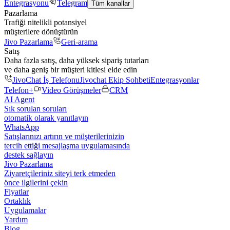
Entegrasyonu
Telegram
Tüm kanallar
Pazarlama
Trafiği nitelikli potansiyel
müşterilere dönüştürün
Jivo Pazarlama
Geri-arama
Satış
Daha fazla satış, daha yüksek sipariş tutarları
ve daha geniş bir müşteri kitlesi elde edin
JivoChat İş Telefonu
Jivochat Ekip Sohbeti
Entegrasyonlar
Telefon+
Video Görüşmeler
CRM
AI Agent
Sık sorulan soruları
otomatik olarak yanıtlayın
WhatsApp
Satışlarınızı artırın ve müşterilerinizin
tercih ettiği mesajlaşma uygulamasında
destek sağlayın
Jivo Pazarlama
Ziyaretçileriniz siteyi terk etmeden
önce ilgilerini çekin
Fiyatlar
Ortaklık
Uygulamalar
Yardım
Blog