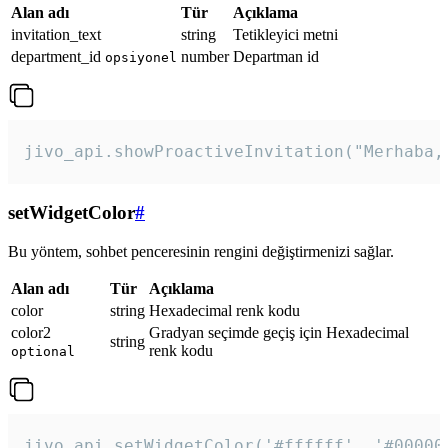
Alan adı
Tür
Açıklama
invitation_text
string
Tetikleyici metni
department_id
number
Departman id
opsiyonel
jivo_api.showProactiveInvitation("Merhaba,
setWidgetColor
#
Bu yöntem, sohbet penceresinin rengini değiştirmenizi sağlar.
Alan adı
Tür
Açıklama
color
string
Hexadecimal renk kodu
color2
Gradyan seçimde geçiş için Hexadecimal
string
renk kodu
optional
jivo_api.setWidgetColor('#ffffff', '#00000