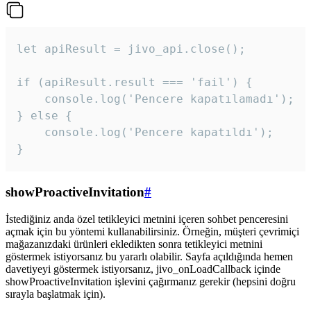
let apiResult = jivo_api.close();

if (apiResult.result === 'fail') {

    console.log('Pencere kapatılamadı');

} else {

    console.log('Pencere kapatıldı');

}
showProactiveInvitation
#
İstediğiniz anda özel tetikleyici metnini içeren sohbet penceresini
açmak için bu yöntemi kullanabilirsiniz. Örneğin, müşteri çevrimiçi
mağazanızdaki ürünleri ekledikten sonra tetikleyici metnini
göstermek istiyorsanız bu yararlı olabilir. Sayfa açıldığında hemen
davetiyeyi göstermek istiyorsanız, jivo_onLoadCallback içinde
showProactiveInvitation işlevini çağırmanız gerekir (hepsini doğru
sırayla başlatmak için).