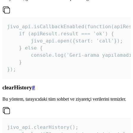
jivo_api.isCallbackEnabled(function(apiResu
    if (apiResult.result === 'ok') {

        jivo_api.open({start: 'call'});

    } else {

        console.log('Geri-arama yapılamadı
    }

}); 
clearHistory
#
Bu yöntem, tarayıcıdaki tüm sohbet ve ziyaretçi verilerini temizler.
jivo_api.clearHistory();
