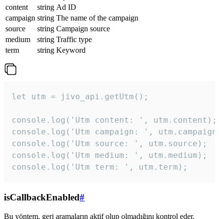
content
string
Ad ID
campaign
string
The name of the campaign
source
string
Campaign source
medium
string
Traffic type
term
string
Keyword
let utm = jivo_api.getUtm();

console.log('Utm content: ', utm.content);

console.log('Utm campaign: ', utm.campaign)
console.log('Utm source: ', utm.source);

console.log('Utm medium: ', utm.medium);

console.log('Utm term: ', utm.term);
isCallbackEnabled
#
Bu yöntem, geri aramaların aktif olup olmadığını kontrol eder.