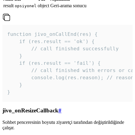
result
object
Geri-arama sonucu
opsiyonel
function jivo_onCallEnd(res) {

    if (res.result == 'ok') {

        // call finished successfully

    }

    if (res.result == 'fail') {

        // call finished with errors or can
        console.log(res.reason); // reason 
    }

} 
jivo_onResizeCallback
#
Sohbet penceresinin boyutu ziyaretçi tarafından değiştirildiğinde
çalışır.