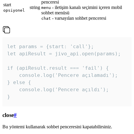
penceresi
start
string
- iletişim kanalı seçimini içeren mobil
menu
opsiyonel
sohbet menüsü
- varsayılan sohbet penceresi
chat
let params = {start: 'call'};

let apiResult = jivo_api.open(params);

if (apiResult.result === 'fail') {

    console.log('Pencere açılamadı');

} else {

    console.log('Pencere açıldı');

}
close
#
Bu yöntemi kullanarak sohbet penceresini kapatabilirsiniz.