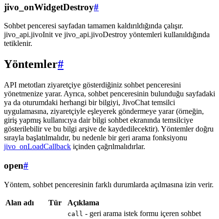
jivo_onWidgetDestroy
#
Sohbet penceresi sayfadan tamamen kaldırıldığında çalışır.
jivo_api.jivoInit ve jivo_api.jivoDestroy yöntemleri kullanıldığında
tetiklenir.
Yöntemler
#
API metotları ziyaretçiye gösterdiğiniz sohbet penceresini
yönetmenize yarar. Ayrıca, sohbet penceresinin bulunduğu sayfadaki
ya da oturumdaki herhangi bir bilgiyi, JivoChat temsilci
uygulamasına, ziyaretçiyle eşleyerek göndermeye yarar (örneğin,
giriş yapmış kullanıcıya dair bilgi sohbet ekranında temsilciye
gösterilebilir ve bu bilgi arşive de kaydedilecektir). Yöntemler doğru
sırayla başlatılmalıdır, bu nedenle bir geri arama fonksiyonu
jivo_onLoadCallback
içinden çağrılmalıdırlar.
open
#
Yöntem, sohbet penceresinin farklı durumlarda açılmasına izin verir.
Alan adı
Tür
Açıklama
- geri arama istek formu içeren sohbet
call