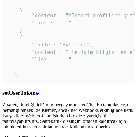
    },

    {

        "content": "Müşteri profiline git",
        "link": "..."

    },

    {

        "title": "Eylemler",

        "content": "İletişim bilgisi ekle",
        "link": "..."

    }

 ]); 
setUserToken
#
Ziyaretçi kimliğini(ID number) ayarlar. JivoChat bu tanımlayıcıyı
herhangi bir şekilde işlemez, ancak her Webhooks etkinliğinde iletir.
Bu şekilde, Webhook’ları işlerken bir site ziyaretçisini
tanımlayabilirsiniz. Sahtekarlık olasılığını ortadan kaldırmak için
tahmin edilmesi zor bir tanımlayıcı kullanmanızı öneririz.