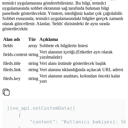
temsilci uygulamasına gönderebilirsiniz. Bu bilgi, temsilci
uygulamasında sohbet ekranının sağ tarafında bulunan bilgi
panelinde gösterilecektir. Yöntem, istediğiniz kadar çok çağrılabilir.
Sohbet esnasında, temsilci uygulamasındaki bilgiler gerçek zamanlı
olarak güncellenir. Alanlar, 'fields' dizisindeki ile aynı sırada
gösterilecektir.
Alan adı
Tür
Açıklama
fields
array
Sohbete ek bilgilerin listesi
Veri alanının içeriği.(Etiketler ayrı olarak
fields.content
string
yazılmalıdır)
fileds.title
string
Veri alanı üstünde gösterilecek başlık
fileds.link
string
Veri alanına tıklandığında açılacak URL adresi
Veri alanının anahtarı, kolondan önceki kalın
fileds.key
string
yazı
jivo_api.setCustomData([

    {

        "content": "Kullanıcı bakiyesi: 56T