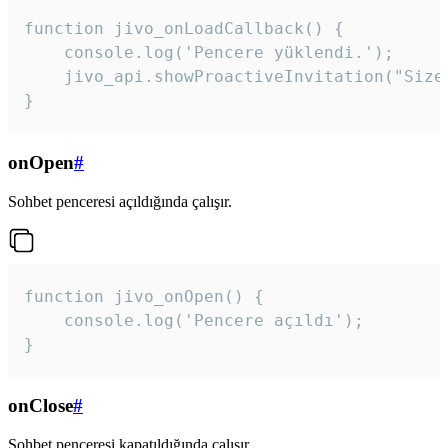
function jivo_onLoadCallback() {

    console.log('Pencere yüklendi.');

    jivo_api.showProactiveInvitation("Size
}
onOpen
#
Sohbet penceresi açıldığında çalışır.
function jivo_onOpen() {

    console.log('Pencere açıldı');

}
onClose
#
Sohbet penceresi kapatıldığında çalışır.