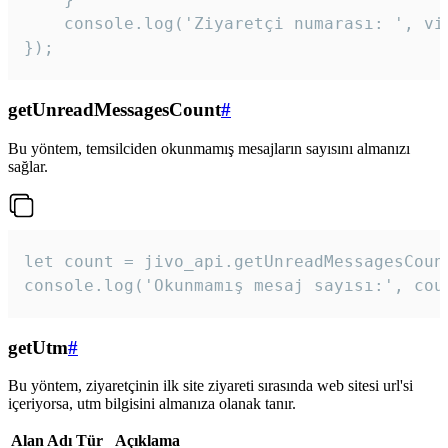
    console.log('Ziyaretçi numarası: ', vis
});
getUnreadMessagesCount
#
Bu yöntem, temsilciden okunmamış mesajların sayısını almanızı
sağlar.
let count = jivo_api.getUnreadMessagesCount
console.log('Okunmamış mesaj sayısı:', cou
getUtm
#
Bu yöntem, ziyaretçinin ilk site ziyareti sırasında web sitesi url'si
içeriyorsa, utm bilgisini almanıza olanak tanır.
Alan Adı
Tür
Açıklama