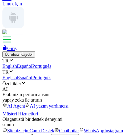
Linux için
Giriş
Ücretsiz Kaydol
TR
English
Español
Português
TR
English
Español
Português
Özellikler
AI
Ekibinizin performansını
yapay zeka ile artırın
AI Agent
AI yazım yardımcısı
Müşteri Hizmetleri
Olağanüstü bir destek deneyimi
sunun
Siteniz için Canlı Destek
Chatbotlar
WhatsApp
Instagram