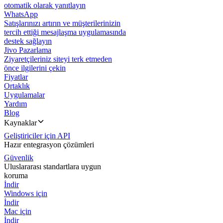
otomatik olarak yanıtlayın
WhatsApp
Satışlarınızı artırın ve müşterilerinizin
tercih ettiği mesajlaşma uygulamasında
destek sağlayın
Jivo Pazarlama
Ziyaretçileriniz siteyi terk etmeden
önce ilgilerini çekin
Fiyatlar
Ortaklık
Uygulamalar
Yardım
Blog
Kaynaklar
Geliştiriciler için API
Hazır entegrasyon çözümleri
Güvenlik
Uluslararası standartlara uygun
koruma
İndir
Windows için
İndir
Mac için
İndir