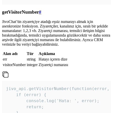
getVisitorNumber
#
JivoChat’tin ziyaretçiye atadığı eşsiz numarayı almak için
asenkronize fonksiyon. Ziyaretçiler, kanalınız için, sıralı bir şekilde
numaralanır: 1,2,3 vb. Ziyaretçi numarası, temsilci iletişim bilgisi
bırakmadığında, temsilci uygulamasında gözükecektir ve daha sonra
arşivde ilgili ziyaretçiyi numarası ile bulabilirsiniz. Ayrıca CRM
verinizle bu veriyi bağlayabilirsiniz.
Alan adı
Tür
Açıklama
err
string
Hatayı içeren dize
visitorNumber
integer
Ziyaretçi numarası
jivo_api.getVisitorNumber(function(error, v
    if (error) {

        console.log('Hata: ', error);

        return;

    }  
