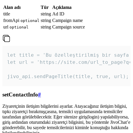
Alan adı
Tür
Açıklama
title
string
Ad ID
fromApi
string
Campaign name
optional
url
string
Campaign source
optional
let title = 'Bu özelleştirilmiş bir sayfa b
let url = 'https://site.com/url_to_page?q=p
jivo_api.sendPageTitle(title, true, url);
setContactInfo
#
Ziyaretçinin iletişim bilgilerini ayarlar. Atayacağınız iletişim bilgisi,
tıpkı ziyaretçi bırakmışçasına, temsilci uygulamasında temsilciler
tarafından görülebilecektir. Eğer sitenize giriş(login) yapılabiliyorsa,
giriş ardından oturumdaki ziyaretçi bilgisini, bu yöntemle JivoChat’e
gönderebilir, bu sayede temsilcilerinizi kiminle konuştuğu hakkında
bilgilendirebilirsiniz.