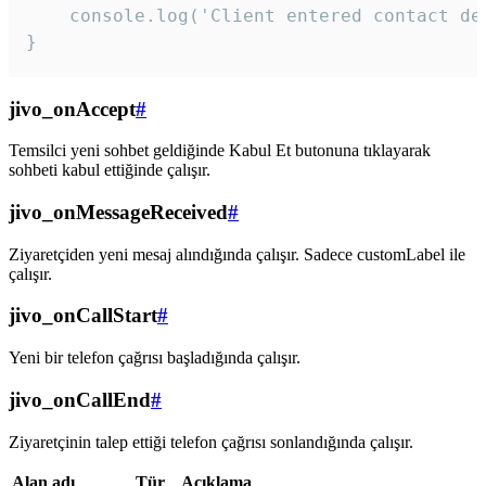
    console.log('Client entered contact det
}
jivo_onAccept
#
Temsilci yeni sohbet geldiğinde Kabul Et butonuna tıklayarak
sohbeti kabul ettiğinde çalışır.
jivo_onMessageReceived
#
Ziyaretçiden yeni mesaj alındığında çalışır. Sadece customLabel ile
çalışır.
jivo_onCallStart
#
Yeni bir telefon çağrısı başladığında çalışır.
jivo_onCallEnd
#
Ziyaretçinin talep ettiği telefon çağrısı sonlandığında çalışır.
Alan adı
Tür
Açıklama