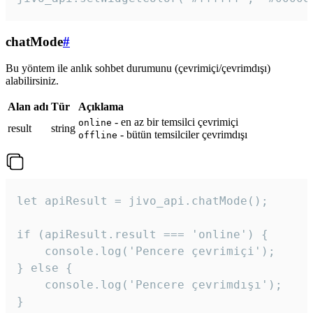
chatMode
#
Bu yöntem ile anlık sohbet durumunu (çevrimiçi/çevrimdışı)
alabilirsiniz.
Alan adı
Tür
Açıklama
- en az bir temsilci çevrimiçi
online
result
string
- bütün temsilciler çevrimdışı
offline
let apiResult = jivo_api.chatMode();

if (apiResult.result === 'online') {

    console.log('Pencere çevrimiçi');

} else {

    console.log('Pencere çevrimdışı');

}