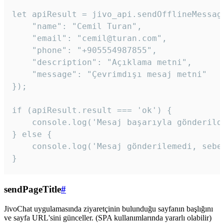
let apiResult = jivo_api.sendOfflineMessage
    "name": "Cemil Turan",

    "email": "cemil@turan.com",

    "phone": "+905554987855",

    "description": "Açıklama metni",

    "message": "Çevrimdışı mesaj metni"

});

if (apiResult.result === 'ok') {

    console.log('Mesaj başarıyla gönderildi
} else {

    console.log('Mesaj gönderilemedi, sebeb
}
sendPageTitle
#
JivoChat uygulamasında ziyaretçinin bulunduğu sayfanın başlığını
ve sayfa URL'sini günceller. (SPA kullanımlarında yararlı olabilir)