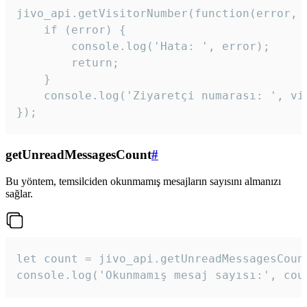
jivo_api.getVisitorNumber(function(error, v
    if (error) {

        console.log('Hata: ', error);

        return;

    }  

    console.log('Ziyaretçi numarası: ', vis
});
getUnreadMessagesCount
#
Bu yöntem, temsilciden okunmamış mesajların sayısını almanızı
sağlar.
let count = jivo_api.getUnreadMessagesCount
console.log('Okunmamış mesaj sayısı:', cou