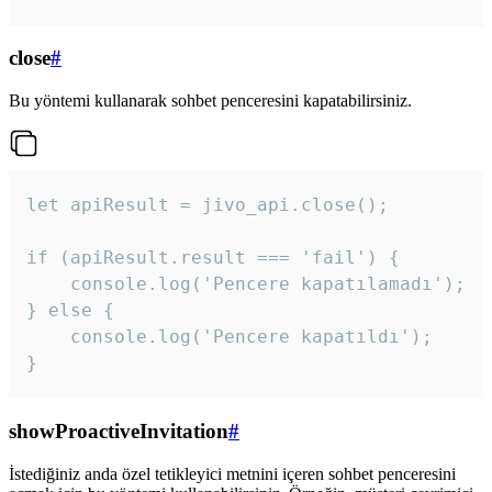
close
#
Bu yöntemi kullanarak sohbet penceresini kapatabilirsiniz.
let apiResult = jivo_api.close();

if (apiResult.result === 'fail') {

    console.log('Pencere kapatılamadı');

} else {

    console.log('Pencere kapatıldı');

}
showProactiveInvitation
#
İstediğiniz anda özel tetikleyici metnini içeren sohbet penceresini