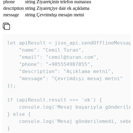
phone
string
Ziyaretçinin telefon numarası
description
string
Ziyaretçiye dair ek açıklama
message
string
Çevrimdışı mesajın metni
let apiResult = jivo_api.sendOfflineMessage
    "name": "Cemil Turan",

    "email": "cemil@turan.com",

    "phone": "+905554987855",

    "description": "Açıklama metni",

    "message": "Çevrimdışı mesaj metni"

});

if (apiResult.result === 'ok') {

    console.log('Mesaj başarıyla gönderildi
} else {

    console.log('Mesaj gönderilemedi, sebeb
}