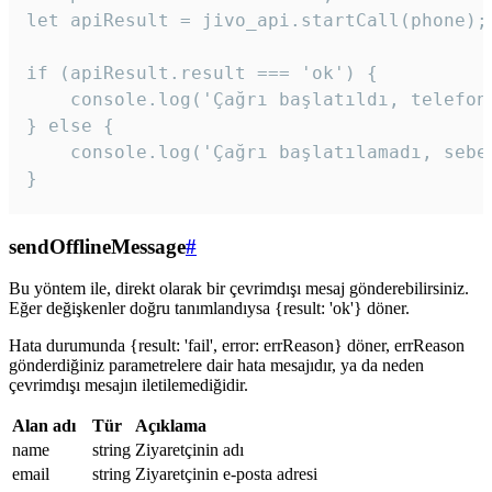
let apiResult = jivo_api.startCall(phone);

if (apiResult.result === 'ok') {

    console.log('Çağrı başlatıldı, telefon 
} else {

    console.log('Çağrı başlatılamadı, sebeb
}
sendOfflineMessage
#
Bu yöntem ile, direkt olarak bir çevrimdışı mesaj gönderebilirsiniz.
Eğer değişkenler doğru tanımlandıysa {result: 'ok'} döner.
Hata durumunda {result: 'fail', error: errReason} döner, errReason
gönderdiğiniz parametrelere dair hata mesajıdır, ya da neden
çevrimdışı mesajın iletilemediğidir.
Alan adı
Tür
Açıklama
name
string
Ziyaretçinin adı
email
string
Ziyaretçinin e-posta adresi