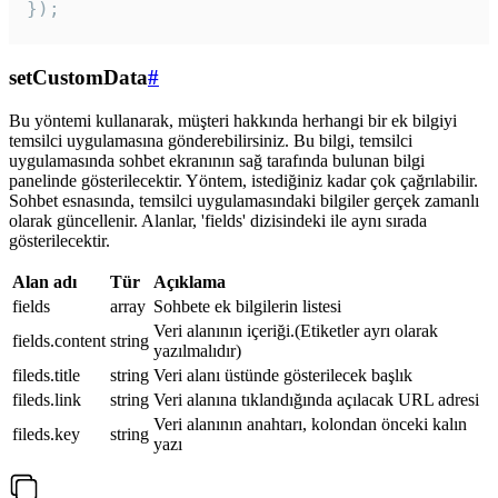
});
setCustomData
#
Bu yöntemi kullanarak, müşteri hakkında herhangi bir ek bilgiyi
temsilci uygulamasına gönderebilirsiniz. Bu bilgi, temsilci
uygulamasında sohbet ekranının sağ tarafında bulunan bilgi
panelinde gösterilecektir. Yöntem, istediğiniz kadar çok çağrılabilir.
Sohbet esnasında, temsilci uygulamasındaki bilgiler gerçek zamanlı
olarak güncellenir. Alanlar, 'fields' dizisindeki ile aynı sırada
gösterilecektir.
Alan adı
Tür
Açıklama
fields
array
Sohbete ek bilgilerin listesi
Veri alanının içeriği.(Etiketler ayrı olarak
fields.content
string
yazılmalıdır)
fileds.title
string
Veri alanı üstünde gösterilecek başlık
fileds.link
string
Veri alanına tıklandığında açılacak URL adresi
Veri alanının anahtarı, kolondan önceki kalın
fileds.key
string
yazı