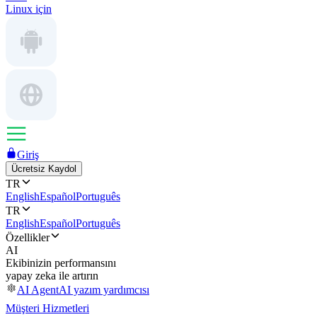
Linux için
Giriş
Ücretsiz Kaydol
TR
English
Español
Português
TR
English
Español
Português
Özellikler
AI
Ekibinizin performansını
yapay zeka ile artırın
AI Agent
AI yazım yardımcısı
Müşteri Hizmetleri