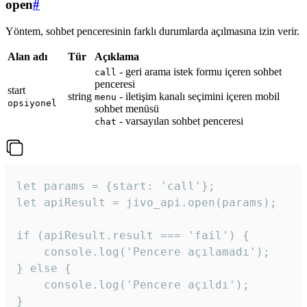
open
#
Yöntem, sohbet penceresinin farklı durumlarda açılmasına izin verir.
Alan adı
Tür
Açıklama
- geri arama istek formu içeren sohbet
call
penceresi
start
string
- iletişim kanalı seçimini içeren mobil
menu
opsiyonel
sohbet menüsü
- varsayılan sohbet penceresi
chat
let params = {start: 'call'};

let apiResult = jivo_api.open(params);

if (apiResult.result === 'fail') {

    console.log('Pencere açılamadı');

} else {

    console.log('Pencere açıldı');

}