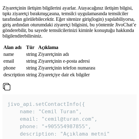
Ziyaretçinin iletişim bilgilerini ayarlar. Atayacağınız iletişim bilgisi,
tıpkı ziyaretçi bırakmışçasına, temsilci uygulamasında temsilciler
tarafından görülebilecektir. Eğer sitenize giriş(login) yapılabiliyorsa,
giriş ardından oturumdaki ziyaretçi bilgisini, bu yöntemle JivoChat’e
gönderebilir, bu sayede temsilcilerinizi kiminle konuştuğu hakkında
bilgilendirebilirsiniz.
Alan adı
Tür
Açıklama
name
string
Ziyaretçinin adı
email
string
Ziyaretçinin e-posta adresi
phone
string
Ziyaretçinin telefon numarası
description
string
Ziyaretçiye dair ek bilgiler
jivo_api.setContactInfo({

    name: "Cemil Turan",

    email: "cemil@turan.com",

    phone: "+905554987855",

    description: "Açıklama metni"
