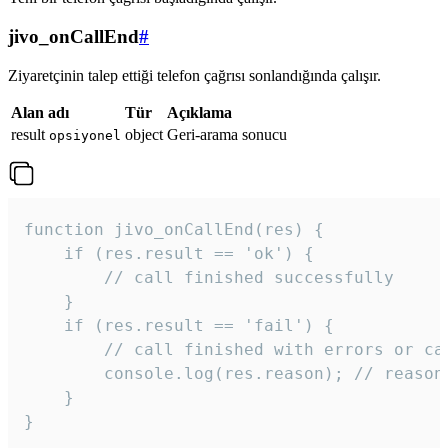
jivo_onCallEnd
#
Ziyaretçinin talep ettiği telefon çağrısı sonlandığında çalışır.
Alan adı
Tür
Açıklama
result
object
Geri-arama sonucu
opsiyonel
function jivo_onCallEnd(res) {

    if (res.result == 'ok') {

        // call finished successfully

    }

    if (res.result == 'fail') {

        // call finished with errors or can
        console.log(res.reason); // reason 
    }

} 