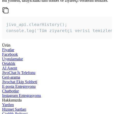
Bu yöntem, tarayıcıdaki tüm sohbet ve ziyaretçi verilerini temizler.
jivo_api.clearHistory();

console.log('Tüm ziyaretçi verisi temizlen
Ürün
Fiyatlar
Facebook
Uygulamalar
Ortaklık
AI Agent
JivoChat İş Telefonu
Geri-arama
Jivochat Ekip Sohbeti
E-posta Entegrsyonu
Chatbotlar
Instagram Entegrasyonu
Hakkımızda
Yardım
Hizmet Şartları
Gizlilik Poliçesi