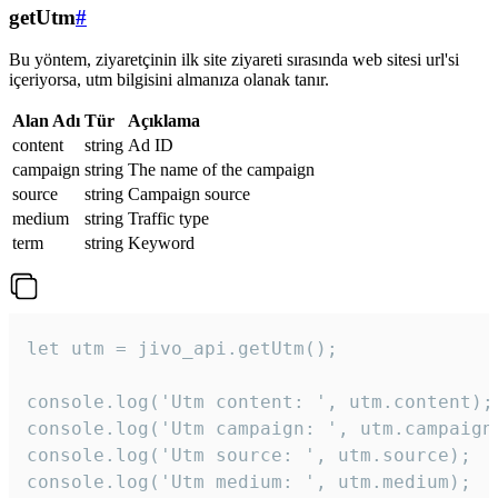
getUtm
#
Bu yöntem, ziyaretçinin ilk site ziyareti sırasında web sitesi url'si
içeriyorsa, utm bilgisini almanıza olanak tanır.
Alan Adı
Tür
Açıklama
content
string
Ad ID
campaign
string
The name of the campaign
source
string
Campaign source
medium
string
Traffic type
term
string
Keyword
let utm = jivo_api.getUtm();

console.log('Utm content: ', utm.content);

console.log('Utm campaign: ', utm.campaign)
console.log('Utm source: ', utm.source);

console.log('Utm medium: ', utm.medium);
