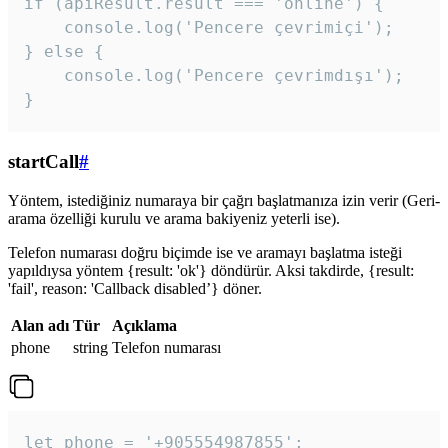
if (apiResult.result === 'online') {

    console.log('Pencere çevrimiçi');

} else {

    console.log('Pencere çevrimdışı');

}
startCall
#
Yöntem, istediğiniz numaraya bir çağrı başlatmanıza izin verir (Geri-
arama özelliği kurulu ve arama bakiyeniz yeterli ise).
Telefon numarası doğru biçimde ise ve aramayı başlatma isteği
yapıldıysa yöntem {result: 'ok'} döndürür. Aksi takdirde, {result:
'fail', reason: 'Callback disabled’} döner.
Alan adı
Tür
Açıklama
phone
string
Telefon numarası
let phone = '+905554987855';
