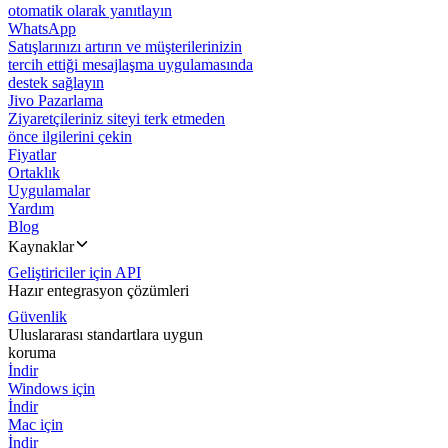
otomatik olarak yanıtlayın
WhatsApp
Satışlarınızı artırın ve müşterilerinizin
tercih ettiği mesajlaşma uygulamasında
destek sağlayın
Jivo Pazarlama
Ziyaretçileriniz siteyi terk etmeden
önce ilgilerini çekin
Fiyatlar
Ortaklık
Uygulamalar
Yardım
Blog
Kaynaklar
Geliştiriciler için API
Hazır entegrasyon çözümleri
Güvenlik
Uluslararası standartlara uygun
koruma
İndir
Windows için
İndir
Mac için
İndir