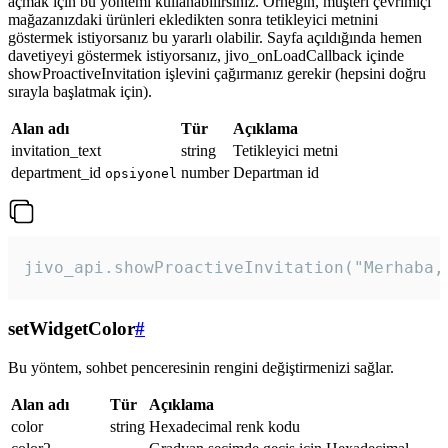
açmak için bu yöntemi kullanabilirsiniz. Örneğin, müşteri çevrimiçi
mağazanızdaki ürünleri ekledikten sonra tetikleyici metnini
göstermek istiyorsanız bu yararlı olabilir. Sayfa açıldığında hemen
davetiyeyi göstermek istiyorsanız, jivo_onLoadCallback içinde
showProactiveInvitation işlevini çağırmanız gerekir (hepsini doğru
sırayla başlatmak için).
Alan adı
Tür
Açıklama
invitation_text
string
Tetikleyici metni
department_id
number
Departman id
opsiyonel
jivo_api.showProactiveInvitation("Merhaba,
setWidgetColor
#
Bu yöntem, sohbet penceresinin rengini değiştirmenizi sağlar.
Alan adı
Tür
Açıklama
color
string
Hexadecimal renk kodu