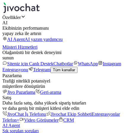
Özellikler
AI
Ekibinizin performansını
yapay zeka ile artırın
AI Agent
AI yazım yardımcısı
Müşteri Hizmetleri
Olağanüstü bir destek deneyimi
sunun
Siteniz için Canlı Destek
Chatbotlar
WhatsApp
Instagram
Entegrasyonu
Telegram
Tüm kanallar
Pazarlama
Trafiği nitelikli potansiyel
müşterilere dönüştürün
Jivo Pazarlama
Geri-arama
Satış
Daha fazla satış, daha yüksek sipariş tutarları
ve daha geniş bir müşteri kitlesi elde edin
JivoChat İş Telefonu
Jivochat Ekip Sohbeti
Entegrasyonlar
Telefon+
Video Görüşmeler
CRM
AI Agent
Sık sorulan soruları