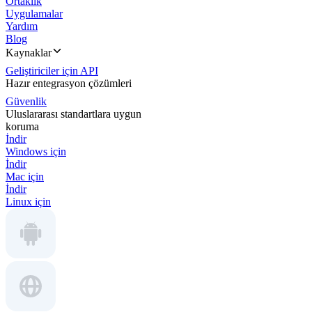
Ortaklık
Uygulamalar
Yardım
Blog
Kaynaklar
Geliştiriciler için API
Hazır entegrasyon çözümleri
Güvenlik
Uluslararası standartlara uygun
koruma
İndir
Windows için
İndir
Mac için
İndir
Linux için