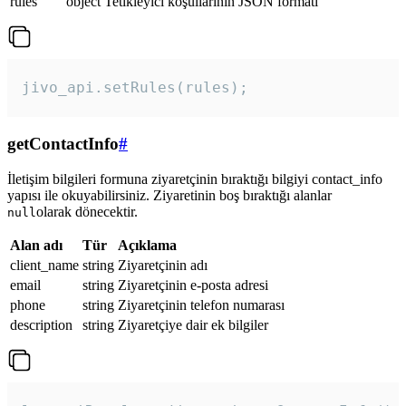
rules
object
Tetikleyici koşullarının JSON formatı
jivo_api.setRules(rules); 
getContactInfo
#
İletişim bilgileri formuna ziyaretçinin bıraktığı bilgiyi contact_info
yapısı ile okuyabilirsiniz. Ziyaretinin boş bıraktığı alanlar
olarak dönecektir.
null
Alan adı
Tür
Açıklama
client_name
string
Ziyaretçinin adı
email
string
Ziyaretçinin e-posta adresi
phone
string
Ziyaretçinin telefon numarası
description
string
Ziyaretçiye dair ek bilgiler