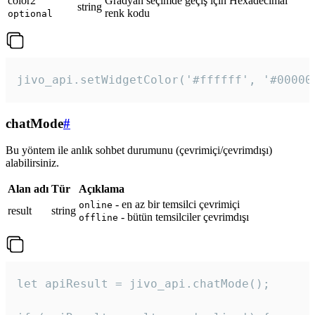
color2
Gradyan seçimde geçiş için Hexadecimal
string
renk kodu
optional
jivo_api.setWidgetColor('#ffffff', '#00000
chatMode
#
Bu yöntem ile anlık sohbet durumunu (çevrimiçi/çevrimdışı)
alabilirsiniz.
Alan adı
Tür
Açıklama
- en az bir temsilci çevrimiçi
online
result
string
- bütün temsilciler çevrimdışı
offline
let apiResult = jivo_api.chatMode();
