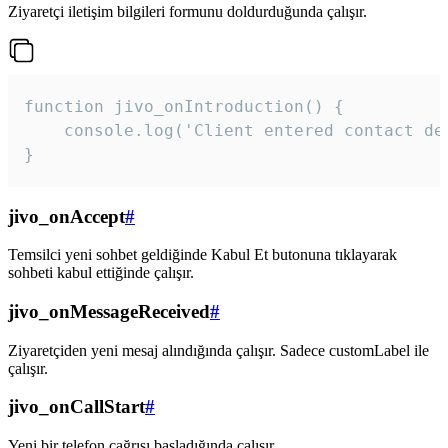
Ziyaretçi iletişim bilgileri formunu doldurduğunda çalışır.
function jivo_onIntroduction() {

    console.log('Client entered contact det
}
jivo_onAccept
#
Temsilci yeni sohbet geldiğinde Kabul Et butonuna tıklayarak
sohbeti kabul ettiğinde çalışır.
jivo_onMessageReceived
#
Ziyaretçiden yeni mesaj alındığında çalışır. Sadece customLabel ile
çalışır.
jivo_onCallStart
#
Yeni bir telefon çağrısı başladığında çalışır.