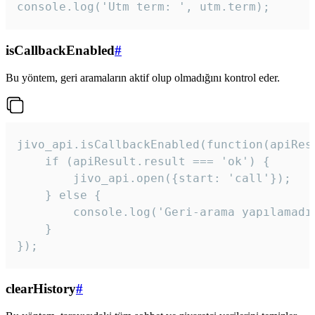
console.log('Utm term: ', utm.term);
isCallbackEnabled
#
Bu yöntem, geri aramaların aktif olup olmadığını kontrol eder.
jivo_api.isCallbackEnabled(function(apiResu
    if (apiResult.result === 'ok') {

        jivo_api.open({start: 'call'});

    } else {

        console.log('Geri-arama yapılamadı
    }

}); 
clearHistory
#