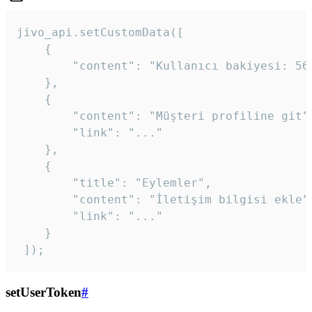
jivo_api.setCustomData([

    {

        "content": "Kullanıcı bakiyesi: 56T
    },

    {

        "content": "Müşteri profiline git",
        "link": "..."

    },

    {

        "title": "Eylemler",

        "content": "İletişim bilgisi ekle",
        "link": "..."

    }

 ]); 
setUserToken
#