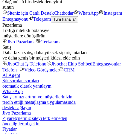
Olağanüstü bir destek deneyimi
sunun
Siteniz için Canlı Destek
Chatbotlar
WhatsApp
Instagram
Entegrasyonu
Telegram
Tüm kanallar
Pazarlama
Trafiği nitelikli potansiyel
müşterilere dönüştürün
Jivo Pazarlama
Geri-arama
Satış
Daha fazla satış, daha yüksek sipariş tutarları
ve daha geniş bir müşteri kitlesi elde edin
JivoChat İş Telefonu
Jivochat Ekip Sohbeti
Entegrasyonlar
Telefon+
Video Görüşmeler
CRM
AI Agent
Sık sorulan soruları
otomatik olarak yanıtlayın
WhatsApp
Satışlarınızı artırın ve müşterilerinizin
tercih ettiği mesajlaşma uygulamasında
destek sağlayın
Jivo Pazarlama
Ziyaretçileriniz siteyi terk etmeden
önce ilgilerini çekin
Fiyatlar