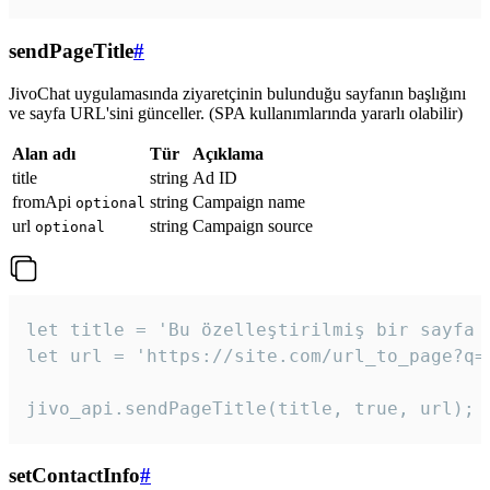
sendPageTitle
#
JivoChat uygulamasında ziyaretçinin bulunduğu sayfanın başlığını
ve sayfa URL'sini günceller. (SPA kullanımlarında yararlı olabilir)
Alan adı
Tür
Açıklama
title
string
Ad ID
fromApi
string
Campaign name
optional
url
string
Campaign source
optional
let title = 'Bu özelleştirilmiş bir sayfa b
let url = 'https://site.com/url_to_page?q=p
jivo_api.sendPageTitle(title, true, url);
setContactInfo
#