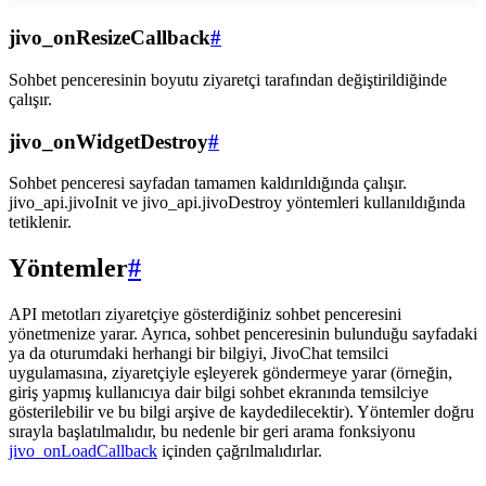
jivo_onResizeCallback
#
Sohbet penceresinin boyutu ziyaretçi tarafından değiştirildiğinde
çalışır.
jivo_onWidgetDestroy
#
Sohbet penceresi sayfadan tamamen kaldırıldığında çalışır.
jivo_api.jivoInit ve jivo_api.jivoDestroy yöntemleri kullanıldığında
tetiklenir.
Yöntemler
#
API metotları ziyaretçiye gösterdiğiniz sohbet penceresini
yönetmenize yarar. Ayrıca, sohbet penceresinin bulunduğu sayfadaki
ya da oturumdaki herhangi bir bilgiyi, JivoChat temsilci
uygulamasına, ziyaretçiyle eşleyerek göndermeye yarar (örneğin,
giriş yapmış kullanıcıya dair bilgi sohbet ekranında temsilciye
gösterilebilir ve bu bilgi arşive de kaydedilecektir). Yöntemler doğru
sırayla başlatılmalıdır, bu nedenle bir geri arama fonksiyonu
jivo_onLoadCallback
içinden çağrılmalıdırlar.