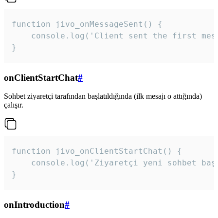
function jivo_onMessageSent() {

    console.log('Client sent the first mess
}
onClientStartChat
#
Sohbet ziyaretçi tarafından başlatıldığında (ilk mesajı o attığında)
çalışır.
function jivo_onClientStartChat() {

    console.log('Ziyaretçi yeni sohbet başl
}
onIntroduction
#