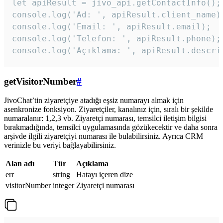
let apiResult = jivo_api.getContactInfo();

console.log('Ad: ', apiResult.client_name);
console.log('Email: ', apiResult.email);

console.log('Telefon: ', apiResult.phone);

console.log('Açıklama: ', apiResult.descri
getVisitorNumber
#
JivoChat’tin ziyaretçiye atadığı eşsiz numarayı almak için
asenkronize fonksiyon. Ziyaretçiler, kanalınız için, sıralı bir şekilde
numaralanır: 1,2,3 vb. Ziyaretçi numarası, temsilci iletişim bilgisi
bırakmadığında, temsilci uygulamasında gözükecektir ve daha sonra
arşivde ilgili ziyaretçiyi numarası ile bulabilirsiniz. Ayrıca CRM
verinizle bu veriyi bağlayabilirsiniz.
Alan adı
Tür
Açıklama
err
string
Hatayı içeren dize
visitorNumber
integer
Ziyaretçi numarası