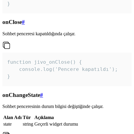
}
onClose
#
Sohbet penceresi kapatıldığında çalışır.
function jivo_onClose() {

    console.log('Pencere kapatıldı');

}
onChangeState
#
Sohbet penceresinin durum bilgisi değiştiğinde çalışır.
Alan Adı
Tür
Açıklama
state
string
Geçerli widget durumu