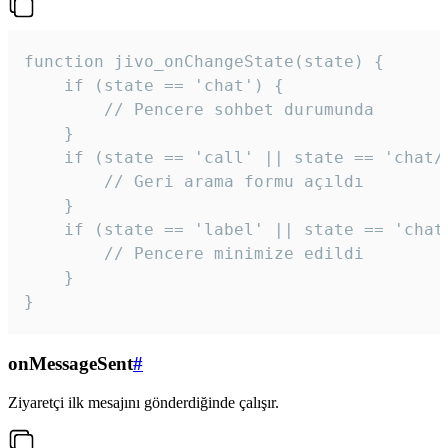
function jivo_onChangeState(state) {

    if (state == 'chat') {

        // Pencere sohbet durumunda

    }

    if (state == 'call' || state == 'chat/c
        // Geri arama formu açıldı

    }

    if (state == 'label' || state == 'chat/
        // Pencere minimize edildi

    }

}
onMessageSent
#
Ziyaretçi ilk mesajını gönderdiğinde çalışır.