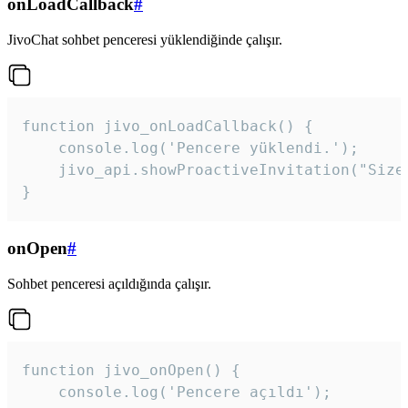
onLoadCallback
#
JivoChat sohbet penceresi yüklendiğinde çalışır.
function jivo_onLoadCallback() {

    console.log('Pencere yüklendi.');

    jivo_api.showProactiveInvitation("Size
}
onOpen
#
Sohbet penceresi açıldığında çalışır.
function jivo_onOpen() {

    console.log('Pencere açıldı');
