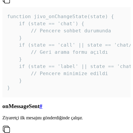
function jivo_onChangeState(state) {

    if (state == 'chat') {

        // Pencere sohbet durumunda

    }

    if (state == 'call' || state == 'chat/c
        // Geri arama formu açıldı

    }

    if (state == 'label' || state == 'chat/
        // Pencere minimize edildi

    }

}
onMessageSent
#
Ziyaretçi ilk mesajını gönderdiğinde çalışır.