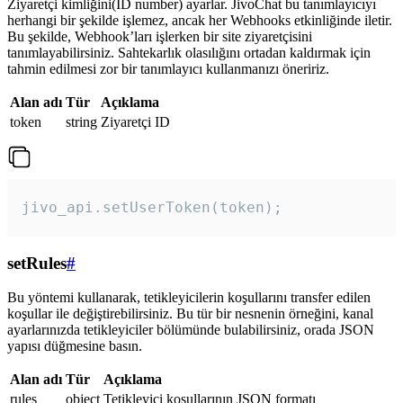
Ziyaretçi kimliğini(ID number) ayarlar. JivoChat bu tanımlayıcıyı
herhangi bir şekilde işlemez, ancak her Webhooks etkinliğinde iletir.
Bu şekilde, Webhook’ları işlerken bir site ziyaretçisini
tanımlayabilirsiniz. Sahtekarlık olasılığını ortadan kaldırmak için
tahmin edilmesi zor bir tanımlayıcı kullanmanızı öneririz.
Alan adı
Tür
Açıklama
token
string
Ziyaretçi ID
jivo_api.setUserToken(token);
setRules
#
Bu yöntemi kullanarak, tetikleyicilerin koşullarını transfer edilen
koşullar ile değiştirebilirsiniz. Bu tür bir nesnenin örneğini, kanal
ayarlarınızda tetikleyiciler bölümünde bulabilirsiniz, orada JSON
yapısı düğmesine basın.
Alan adı
Tür
Açıklama
rules
object
Tetikleyici koşullarının JSON formatı