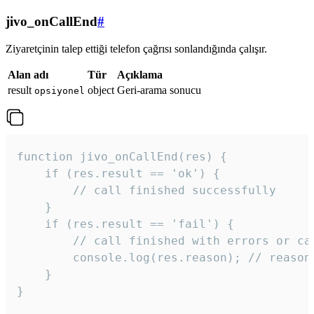
jivo_onCallEnd
#
Ziyaretçinin talep ettiği telefon çağrısı sonlandığında çalışır.
Alan adı
Tür
Açıklama
result
object
Geri-arama sonucu
opsiyonel
function jivo_onCallEnd(res) {

    if (res.result == 'ok') {

        // call finished successfully

    }

    if (res.result == 'fail') {

        // call finished with errors or can
        console.log(res.reason); // reason 
    }

} 