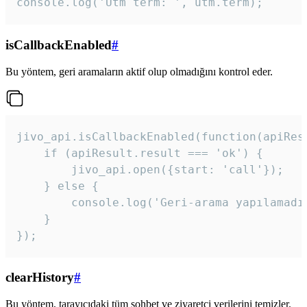
console.log('Utm term: ', utm.term);
isCallbackEnabled
#
Bu yöntem, geri aramaların aktif olup olmadığını kontrol eder.
jivo_api.isCallbackEnabled(function(apiResu
    if (apiResult.result === 'ok') {

        jivo_api.open({start: 'call'});

    } else {

        console.log('Geri-arama yapılamadı
    }

}); 
clearHistory
#
Bu yöntem, tarayıcıdaki tüm sohbet ve ziyaretçi verilerini temizler.