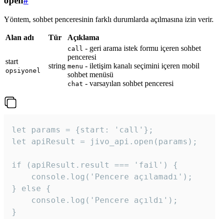
open
#
Yöntem, sohbet penceresinin farklı durumlarda açılmasına izin verir.
Alan adı
Tür
Açıklama
- geri arama istek formu içeren sohbet
call
penceresi
start
string
- iletişim kanalı seçimini içeren mobil
menu
opsiyonel
sohbet menüsü
- varsayılan sohbet penceresi
chat
let params = {start: 'call'};

let apiResult = jivo_api.open(params);

if (apiResult.result === 'fail') {

    console.log('Pencere açılamadı');

} else {

    console.log('Pencere açıldı');

}