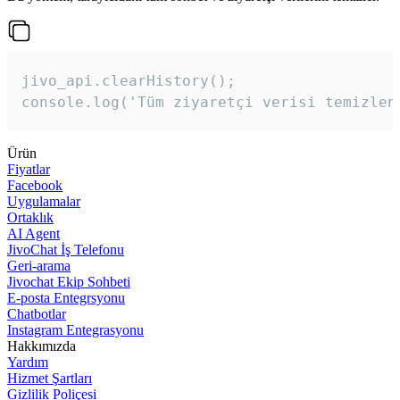
jivo_api.clearHistory();

console.log('Tüm ziyaretçi verisi temizlen
Ürün
Fiyatlar
Facebook
Uygulamalar
Ortaklık
AI Agent
JivoChat İş Telefonu
Geri-arama
Jivochat Ekip Sohbeti
E-posta Entegrsyonu
Chatbotlar
Instagram Entegrasyonu
Hakkımızda
Yardım
Hizmet Şartları
Gizlilik Poliçesi