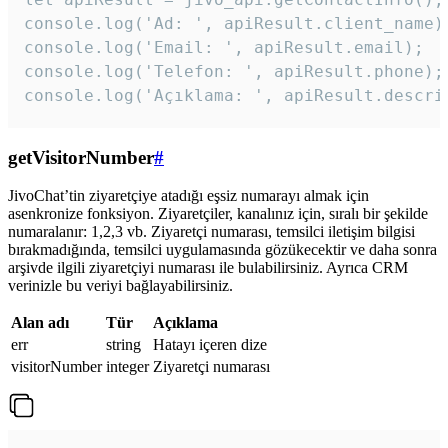
console.log('Ad: ', apiResult.client_name);
console.log('Email: ', apiResult.email);

console.log('Telefon: ', apiResult.phone);

console.log('Açıklama: ', apiResult.descri
getVisitorNumber
#
JivoChat’tin ziyaretçiye atadığı eşsiz numarayı almak için
asenkronize fonksiyon. Ziyaretçiler, kanalınız için, sıralı bir şekilde
numaralanır: 1,2,3 vb. Ziyaretçi numarası, temsilci iletişim bilgisi
bırakmadığında, temsilci uygulamasında gözükecektir ve daha sonra
arşivde ilgili ziyaretçiyi numarası ile bulabilirsiniz. Ayrıca CRM
verinizle bu veriyi bağlayabilirsiniz.
Alan adı
Tür
Açıklama
err
string
Hatayı içeren dize
visitorNumber
integer
Ziyaretçi numarası