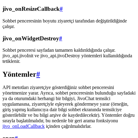
jivo_onResizeCallback
#
Sohbet penceresinin boyutu ziyaretçi tarafından değiştirildiğinde
çalışır.
jivo_onWidgetDestroy
#
Sohbet penceresi sayfadan tamamen kaldırıldığında çalışır.
jivo_api.jivoInit ve jivo_api.jivoDestroy yöntemleri kullanıldığında
tetiklenir.
Yöntemler
#
API metotları ziyaretçiye gösterdiğiniz sohbet penceresini
yönetmenize yarar. Ayrıca, sohbet penceresinin bulunduğu sayfadaki
ya da oturumdaki herhangi bir bilgiyi, JivoChat temsilci
uygulamasına, ziyaretçiyle eşleyerek göndermeye yarar (örneğin,
giriş yapmış kullanıcıya dair bilgi sohbet ekranında temsilciye
gösterilebilir ve bu bilgi arşive de kaydedilecektir). Yöntemler doğru
sırayla başlatılmalıdır, bu nedenle bir geri arama fonksiyonu
jivo_onLoadCallback
içinden çağrılmalıdırlar.