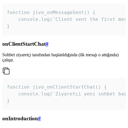
function jivo_onMessageSent() {

    console.log('Client sent the first mess
}
onClientStartChat
#
Sohbet ziyaretçi tarafından başlatıldığında (ilk mesajı o attığında)
çalışır.
function jivo_onClientStartChat() {

    console.log('Ziyaretçi yeni sohbet başl
}
onIntroduction
#