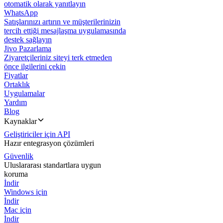
otomatik olarak yanıtlayın
WhatsApp
Satışlarınızı artırın ve müşterilerinizin
tercih ettiği mesajlaşma uygulamasında
destek sağlayın
Jivo Pazarlama
Ziyaretçileriniz siteyi terk etmeden
önce ilgilerini çekin
Fiyatlar
Ortaklık
Uygulamalar
Yardım
Blog
Kaynaklar
Geliştiriciler için API
Hazır entegrasyon çözümleri
Güvenlik
Uluslararası standartlara uygun
koruma
İndir
Windows için
İndir
Mac için
İndir