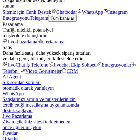
Olağanüstü bir destek deneyimi
sunun
Siteniz için Canlı Destek
Chatbotlar
WhatsApp
Instagram
Entegrasyonu
Telegram
Tüm kanallar
Pazarlama
Trafiği nitelikli potansiyel
müşterilere dönüştürün
Jivo Pazarlama
Geri-arama
Satış
Daha fazla satış, daha yüksek sipariş tutarları
ve daha geniş bir müşteri kitlesi elde edin
JivoChat İş Telefonu
Jivochat Ekip Sohbeti
Entegrasyonlar
Telefon+
Video Görüşmeler
CRM
AI Agent
Sık sorulan soruları
otomatik olarak yanıtlayın
WhatsApp
Satışlarınızı artırın ve müşterilerinizin
tercih ettiği mesajlaşma uygulamasında
destek sağlayın
Jivo Pazarlama
Ziyaretçileriniz siteyi terk etmeden
önce ilgilerini çekin
Fiyatlar
Ortaklık