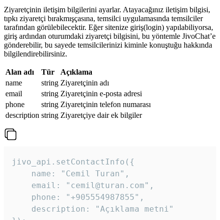
Ziyaretçinin iletişim bilgilerini ayarlar. Atayacağınız iletişim bilgisi,
tıpkı ziyaretçi bırakmışçasına, temsilci uygulamasında temsilciler
tarafından görülebilecektir. Eğer sitenize giriş(login) yapılabiliyorsa,
giriş ardından oturumdaki ziyaretçi bilgisini, bu yöntemle JivoChat’e
gönderebilir, bu sayede temsilcilerinizi kiminle konuştuğu hakkında
bilgilendirebilirsiniz.
Alan adı
Tür
Açıklama
name
string
Ziyaretçinin adı
email
string
Ziyaretçinin e-posta adresi
phone
string
Ziyaretçinin telefon numarası
description
string
Ziyaretçiye dair ek bilgiler
jivo_api.setContactInfo({

    name: "Cemil Turan",

    email: "cemil@turan.com",

    phone: "+905554987855",

    description: "Açıklama metni"
