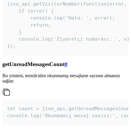
jivo_api.getVisitorNumber(function(error, v
    if (error) {

        console.log('Hata: ', error);

        return;

    }  

    console.log('Ziyaretçi numarası: ', vis
});
getUnreadMessagesCount
#
Bu yöntem, temsilciden okunmamış mesajların sayısını almanızı
sağlar.
let count = jivo_api.getUnreadMessagesCount
console.log('Okunmamış mesaj sayısı:', cou