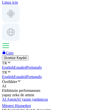
Linux için
Giriş
Ücretsiz Kaydol
TR
English
Español
Português
TR
English
Español
Português
Özellikler
AI
Ekibinizin performansını
yapay zeka ile artırın
AI Agent
AI yazım yardımcısı
Müşteri Hizmetleri