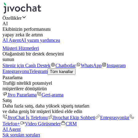
Özellikler
AI
Ekibinizin performansını
yapay zeka ile artırın
AI Agent
AI yazım yardımcısı
Müşteri Hizmetleri
Olağanüstü bir destek deneyimi
sunun
Siteniz için Canlı Destek
Chatbotlar
WhatsApp
Instagram
Entegrasyonu
Telegram
Tüm kanallar
Pazarlama
Trafiği nitelikli potansiyel
müşterilere dönüştürün
Jivo Pazarlama
Geri-arama
Satış
Daha fazla satış, daha yüksek sipariş tutarları
ve daha geniş bir müşteri kitlesi elde edin
JivoChat İş Telefonu
Jivochat Ekip Sohbeti
Entegrasyonlar
Telefon+
Video Görüşmeler
CRM
AI Agent
Sık sorulan soruları