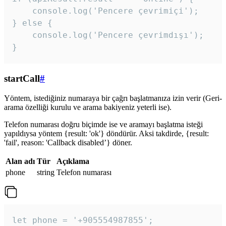
    console.log('Pencere çevrimiçi');

} else {

    console.log('Pencere çevrimdışı');

}
startCall
#
Yöntem, istediğiniz numaraya bir çağrı başlatmanıza izin verir (Geri-
arama özelliği kurulu ve arama bakiyeniz yeterli ise).
Telefon numarası doğru biçimde ise ve aramayı başlatma isteği
yapıldıysa yöntem {result: 'ok'} döndürür. Aksi takdirde, {result:
'fail', reason: 'Callback disabled’} döner.
Alan adı
Tür
Açıklama
phone
string
Telefon numarası
let phone = '+905554987855';
