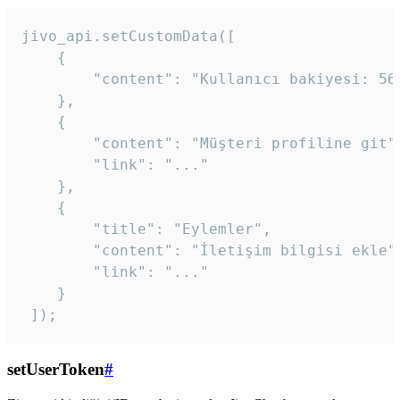
jivo_api.setCustomData([

    {

        "content": "Kullanıcı bakiyesi: 56T
    },

    {

        "content": "Müşteri profiline git",
        "link": "..."

    },

    {

        "title": "Eylemler",

        "content": "İletişim bilgisi ekle",
        "link": "..."

    }

 ]); 
setUserToken
#