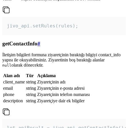
jivo_api.setRules(rules); 
getContactInfo
#
İletişim bilgileri formuna ziyaretçinin bıraktığı bilgiyi contact_info
yapısı ile okuyabilirsiniz. Ziyaretinin boş bıraktığı alanlar
olarak dönecektir.
null
Alan adı
Tür
Açıklama
client_name
string
Ziyaretçinin adı
email
string
Ziyaretçinin e-posta adresi
phone
string
Ziyaretçinin telefon numarası
description
string
Ziyaretçiye dair ek bilgiler
let apiResult = jivo_api.getContactInfo();
