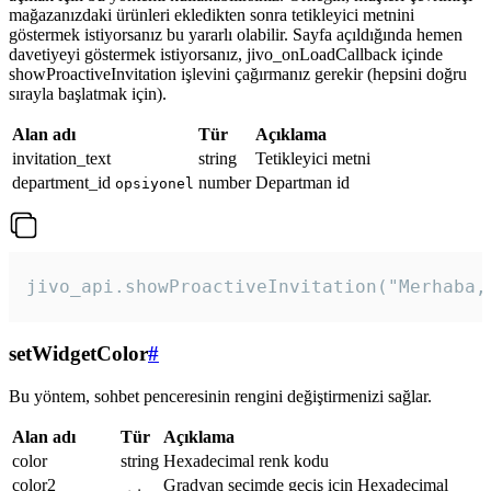
mağazanızdaki ürünleri ekledikten sonra tetikleyici metnini
göstermek istiyorsanız bu yararlı olabilir. Sayfa açıldığında hemen
davetiyeyi göstermek istiyorsanız, jivo_onLoadCallback içinde
showProactiveInvitation işlevini çağırmanız gerekir (hepsini doğru
sırayla başlatmak için).
Alan adı
Tür
Açıklama
invitation_text
string
Tetikleyici metni
department_id
number
Departman id
opsiyonel
jivo_api.showProactiveInvitation("Merhaba,
setWidgetColor
#
Bu yöntem, sohbet penceresinin rengini değiştirmenizi sağlar.
Alan adı
Tür
Açıklama
color
string
Hexadecimal renk kodu
color2
Gradyan seçimde geçiş için Hexadecimal