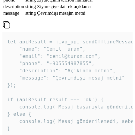
description
string
Ziyaretçiye dair ek açıklama
message
string
Çevrimdışı mesajın metni
let apiResult = jivo_api.sendOfflineMessage
    "name": "Cemil Turan",

    "email": "cemil@turan.com",

    "phone": "+905554987855",

    "description": "Açıklama metni",

    "message": "Çevrimdışı mesaj metni"

});

if (apiResult.result === 'ok') {

    console.log('Mesaj başarıyla gönderildi
} else {

    console.log('Mesaj gönderilemedi, sebeb
}