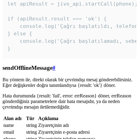
let apiResult = jivo_api.startCall(phone);

if (apiResult.result === 'ok') {

    console.log('Çağrı başlatıldı, telefon 
} else {

    console.log('Çağrı başlatılamadı, sebeb
}
sendOfflineMessage
#
Bu yöntem ile, direkt olarak bir çevrimdışı mesaj gönderebilirsiniz.
Eğer değişkenler doğru tanımlandıysa {result: 'ok'} döner.
Hata durumunda {result: 'fail', error: errReason} döner, errReason
gönderdiğiniz parametrelere dair hata mesajıdır, ya da neden
çevrimdışı mesajın iletilemediğidir.
Alan adı
Tür
Açıklama
name
string
Ziyaretçinin adı
email
string
Ziyaretçinin e-posta adresi
phone
string
Ziyaretçinin telefon numarası