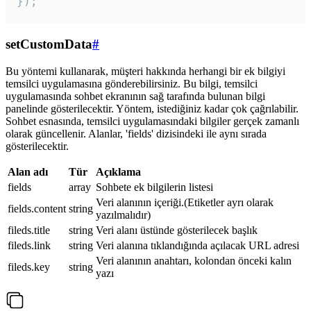
});
setCustomData
#
Bu yöntemi kullanarak, müşteri hakkında herhangi bir ek bilgiyi
temsilci uygulamasına gönderebilirsiniz. Bu bilgi, temsilci
uygulamasında sohbet ekranının sağ tarafında bulunan bilgi
panelinde gösterilecektir. Yöntem, istediğiniz kadar çok çağrılabilir.
Sohbet esnasında, temsilci uygulamasındaki bilgiler gerçek zamanlı
olarak güncellenir. Alanlar, 'fields' dizisindeki ile aynı sırada
gösterilecektir.
Alan adı
Tür
Açıklama
fields
array
Sohbete ek bilgilerin listesi
Veri alanının içeriği.(Etiketler ayrı olarak
fields.content
string
yazılmalıdır)
fileds.title
string
Veri alanı üstünde gösterilecek başlık
fileds.link
string
Veri alanına tıklandığında açılacak URL adresi
Veri alanının anahtarı, kolondan önceki kalın
fileds.key
string
yazı