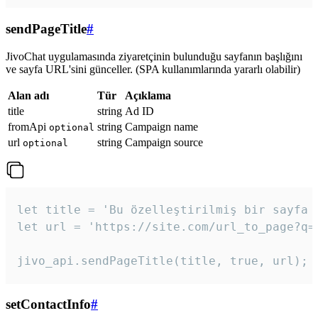
sendPageTitle
#
JivoChat uygulamasında ziyaretçinin bulunduğu sayfanın başlığını
ve sayfa URL'sini günceller. (SPA kullanımlarında yararlı olabilir)
Alan adı
Tür
Açıklama
title
string
Ad ID
fromApi
string
Campaign name
optional
url
string
Campaign source
optional
let title = 'Bu özelleştirilmiş bir sayfa b
let url = 'https://site.com/url_to_page?q=p
jivo_api.sendPageTitle(title, true, url);
setContactInfo
#