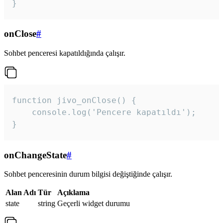
}
onClose
#
Sohbet penceresi kapatıldığında çalışır.
function jivo_onClose() {

    console.log('Pencere kapatıldı');

}
onChangeState
#
Sohbet penceresinin durum bilgisi değiştiğinde çalışır.
Alan Adı
Tür
Açıklama
state
string
Geçerli widget durumu