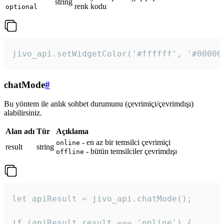
string
renk kodu
optional
jivo_api.setWidgetColor('#ffffff', '#00000
chatMode
#
Bu yöntem ile anlık sohbet durumunu (çevrimiçi/çevrimdışı)
alabilirsiniz.
Alan adı
Tür
Açıklama
- en az bir temsilci çevrimiçi
online
result
string
- bütün temsilciler çevrimdışı
offline
let apiResult = jivo_api.chatMode();

if (apiResult.result === 'online') {
