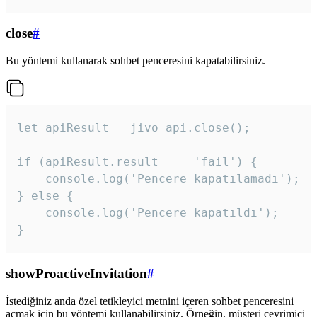
close
#
Bu yöntemi kullanarak sohbet penceresini kapatabilirsiniz.
let apiResult = jivo_api.close();

if (apiResult.result === 'fail') {

    console.log('Pencere kapatılamadı');

} else {

    console.log('Pencere kapatıldı');

}
showProactiveInvitation
#
İstediğiniz anda özel tetikleyici metnini içeren sohbet penceresini
açmak için bu yöntemi kullanabilirsiniz. Örneğin, müşteri çevrimiçi