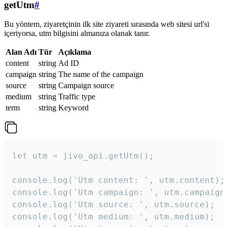
getUtm
#
Bu yöntem, ziyaretçinin ilk site ziyareti sırasında web sitesi url'si
içeriyorsa, utm bilgisini almanıza olanak tanır.
Alan Adı
Tür
Açıklama
content
string
Ad ID
campaign
string
The name of the campaign
source
string
Campaign source
medium
string
Traffic type
term
string
Keyword
let utm = jivo_api.getUtm();

console.log('Utm content: ', utm.content);

console.log('Utm campaign: ', utm.campaign)
console.log('Utm source: ', utm.source);

console.log('Utm medium: ', utm.medium);
