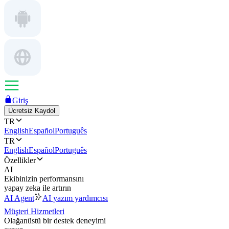
Giriş
Ücretsiz Kaydol
TR
English
Español
Português
TR
English
Español
Português
Özellikler
AI
Ekibinizin performansını
yapay zeka ile artırın
AI Agent
AI yazım yardımcısı
Müşteri Hizmetleri
Olağanüstü bir destek deneyimi