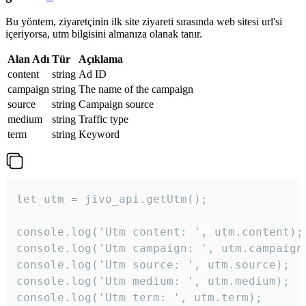
Bu yöntem, ziyaretçinin ilk site ziyareti sırasında web sitesi url'si
içeriyorsa, utm bilgisini almanıza olanak tanır.
Alan Adı
Tür
Açıklama
content
string
Ad ID
campaign
string
The name of the campaign
source
string
Campaign source
medium
string
Traffic type
term
string
Keyword
let utm = jivo_api.getUtm();

console.log('Utm content: ', utm.content);

console.log('Utm campaign: ', utm.campaign)
console.log('Utm source: ', utm.source);

console.log('Utm medium: ', utm.medium);

console.log('Utm term: ', utm.term);