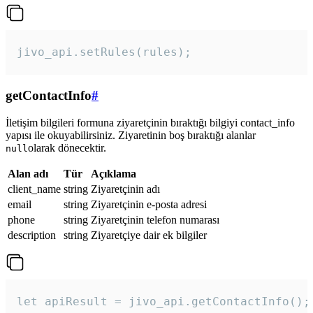
jivo_api.setRules(rules); 
getContactInfo
#
İletişim bilgileri formuna ziyaretçinin bıraktığı bilgiyi contact_info
yapısı ile okuyabilirsiniz. Ziyaretinin boş bıraktığı alanlar
olarak dönecektir.
null
Alan adı
Tür
Açıklama
client_name
string
Ziyaretçinin adı
email
string
Ziyaretçinin e-posta adresi
phone
string
Ziyaretçinin telefon numarası
description
string
Ziyaretçiye dair ek bilgiler
let apiResult = jivo_api.getContactInfo();
