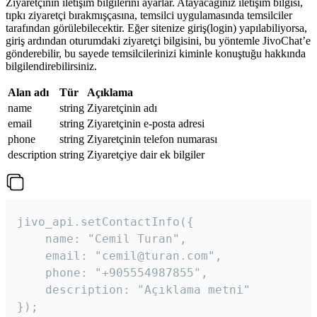
Ziyaretçinin iletişim bilgilerini ayarlar. Atayacağınız iletişim bilgisi,
tıpkı ziyaretçi bırakmışçasına, temsilci uygulamasında temsilciler
tarafından görülebilecektir. Eğer sitenize giriş(login) yapılabiliyorsa,
giriş ardından oturumdaki ziyaretçi bilgisini, bu yöntemle JivoChat’e
gönderebilir, bu sayede temsilcilerinizi kiminle konuştuğu hakkında
bilgilendirebilirsiniz.
Alan adı
Tür
Açıklama
name
string
Ziyaretçinin adı
email
string
Ziyaretçinin e-posta adresi
phone
string
Ziyaretçinin telefon numarası
description
string
Ziyaretçiye dair ek bilgiler
jivo_api.setContactInfo({

    name: "Cemil Turan",

    email: "cemil@turan.com",

    phone: "+905554987855",

    description: "Açıklama metni"

});