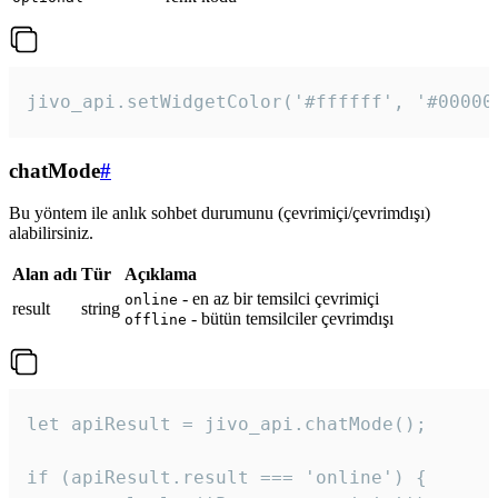
jivo_api.setWidgetColor('#ffffff', '#00000
chatMode
#
Bu yöntem ile anlık sohbet durumunu (çevrimiçi/çevrimdışı)
alabilirsiniz.
Alan adı
Tür
Açıklama
- en az bir temsilci çevrimiçi
online
result
string
- bütün temsilciler çevrimdışı
offline
let apiResult = jivo_api.chatMode();

if (apiResult.result === 'online') {
