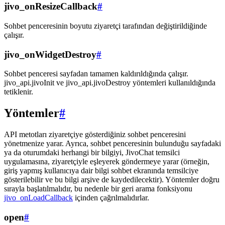
jivo_onResizeCallback
#
Sohbet penceresinin boyutu ziyaretçi tarafından değiştirildiğinde
çalışır.
jivo_onWidgetDestroy
#
Sohbet penceresi sayfadan tamamen kaldırıldığında çalışır.
jivo_api.jivoInit ve jivo_api.jivoDestroy yöntemleri kullanıldığında
tetiklenir.
Yöntemler
#
API metotları ziyaretçiye gösterdiğiniz sohbet penceresini
yönetmenize yarar. Ayrıca, sohbet penceresinin bulunduğu sayfadaki
ya da oturumdaki herhangi bir bilgiyi, JivoChat temsilci
uygulamasına, ziyaretçiyle eşleyerek göndermeye yarar (örneğin,
giriş yapmış kullanıcıya dair bilgi sohbet ekranında temsilciye
gösterilebilir ve bu bilgi arşive de kaydedilecektir). Yöntemler doğru
sırayla başlatılmalıdır, bu nedenle bir geri arama fonksiyonu
jivo_onLoadCallback
içinden çağrılmalıdırlar.
open
#