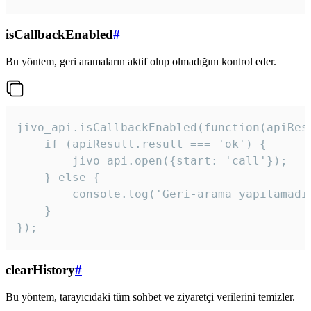
isCallbackEnabled
#
Bu yöntem, geri aramaların aktif olup olmadığını kontrol eder.
jivo_api.isCallbackEnabled(function(apiResu
    if (apiResult.result === 'ok') {

        jivo_api.open({start: 'call'});

    } else {

        console.log('Geri-arama yapılamadı
    }

}); 
clearHistory
#
Bu yöntem, tarayıcıdaki tüm sohbet ve ziyaretçi verilerini temizler.