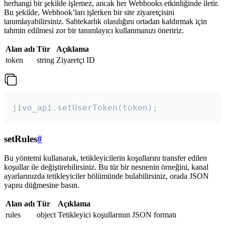
herhangi bir şekilde işlemez, ancak her Webhooks etkinliğinde iletir.
Bu şekilde, Webhook’ları işlerken bir site ziyaretçisini
tanımlayabilirsiniz. Sahtekarlık olasılığını ortadan kaldırmak için
tahmin edilmesi zor bir tanımlayıcı kullanmanızı öneririz.
Alan adı
Tür
Açıklama
token
string
Ziyaretçi ID
jivo_api.setUserToken(token);
setRules
#
Bu yöntemi kullanarak, tetikleyicilerin koşullarını transfer edilen
koşullar ile değiştirebilirsiniz. Bu tür bir nesnenin örneğini, kanal
ayarlarınızda tetikleyiciler bölümünde bulabilirsiniz, orada JSON
yapısı düğmesine basın.
Alan adı
Tür
Açıklama
rules
object
Tetikleyici koşullarının JSON formatı