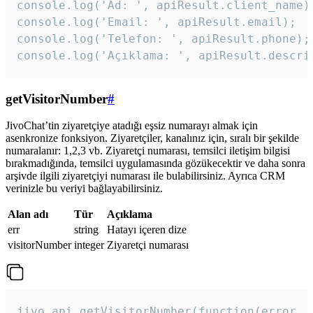
console.log('Ad: ', apiResult.client_name);
console.log('Email: ', apiResult.email);

console.log('Telefon: ', apiResult.phone);

console.log('Açıklama: ', apiResult.descri
getVisitorNumber
#
JivoChat’tin ziyaretçiye atadığı eşsiz numarayı almak için
asenkronize fonksiyon. Ziyaretçiler, kanalınız için, sıralı bir şekilde
numaralanır: 1,2,3 vb. Ziyaretçi numarası, temsilci iletişim bilgisi
bırakmadığında, temsilci uygulamasında gözükecektir ve daha sonra
arşivde ilgili ziyaretçiyi numarası ile bulabilirsiniz. Ayrıca CRM
verinizle bu veriyi bağlayabilirsiniz.
Alan adı
Tür
Açıklama
err
string
Hatayı içeren dize
visitorNumber
integer
Ziyaretçi numarası
jivo_api.getVisitorNumber(function(error, v