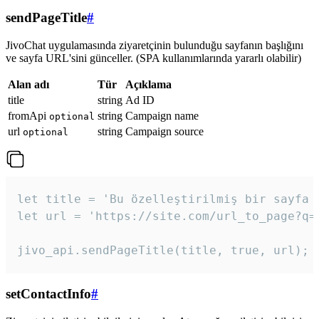
sendPageTitle
#
JivoChat uygulamasında ziyaretçinin bulunduğu sayfanın başlığını
ve sayfa URL'sini günceller. (SPA kullanımlarında yararlı olabilir)
Alan adı
Tür
Açıklama
title
string
Ad ID
fromApi
string
Campaign name
optional
url
string
Campaign source
optional
let title = 'Bu özelleştirilmiş bir sayfa b
let url = 'https://site.com/url_to_page?q=p
jivo_api.sendPageTitle(title, true, url);
setContactInfo
#