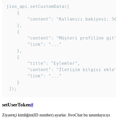
jivo_api.setCustomData([

    {

        "content": "Kullanıcı bakiyesi: 56T
    },

    {

        "content": "Müşteri profiline git",
        "link": "..."

    },

    {

        "title": "Eylemler",

        "content": "İletişim bilgisi ekle",
        "link": "..."

    }

 ]); 
setUserToken
#
Ziyaretçi kimliğini(ID number) ayarlar. JivoChat bu tanımlayıcıyı