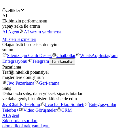
Özellikler
AI
Ekibinizin performansını
yapay zeka ile artırın
AI Agent
AI yazım yardımcısı
Müşteri Hizmetleri
Olağanüstü bir destek deneyimi
sunun
Siteniz için Canlı Destek
Chatbotlar
WhatsApp
Instagram
Entegrasyonu
Telegram
Tüm kanallar
Pazarlama
Trafiği nitelikli potansiyel
müşterilere dönüştürün
Jivo Pazarlama
Geri-arama
Satış
Daha fazla satış, daha yüksek sipariş tutarları
ve daha geniş bir müşteri kitlesi elde edin
JivoChat İş Telefonu
Jivochat Ekip Sohbeti
Entegrasyonlar
Telefon+
Video Görüşmeler
CRM
AI Agent
Sık sorulan soruları
otomatik olarak yanıtlayın