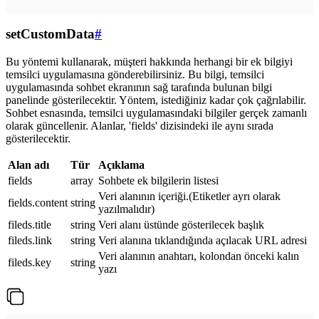
setCustomData
#
Bu yöntemi kullanarak, müşteri hakkında herhangi bir ek bilgiyi
temsilci uygulamasına gönderebilirsiniz. Bu bilgi, temsilci
uygulamasında sohbet ekranının sağ tarafında bulunan bilgi
panelinde gösterilecektir. Yöntem, istediğiniz kadar çok çağrılabilir.
Sohbet esnasında, temsilci uygulamasındaki bilgiler gerçek zamanlı
olarak güncellenir. Alanlar, 'fields' dizisindeki ile aynı sırada
gösterilecektir.
Alan adı
Tür
Açıklama
fields
array
Sohbete ek bilgilerin listesi
Veri alanının içeriği.(Etiketler ayrı olarak
fields.content
string
yazılmalıdır)
fileds.title
string
Veri alanı üstünde gösterilecek başlık
fileds.link
string
Veri alanına tıklandığında açılacak URL adresi
Veri alanının anahtarı, kolondan önceki kalın
fileds.key
string
yazı