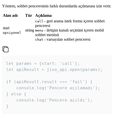
Yöntem, sohbet penceresinin farklı durumlarda açılmasına izin verir.
Alan adı
Tür
Açıklama
- geri arama istek formu içeren sohbet
call
penceresi
start
string
- iletişim kanalı seçimini içeren mobil
menu
opsiyonel
sohbet menüsü
- varsayılan sohbet penceresi
chat
let params = {start: 'call'};

let apiResult = jivo_api.open(params);

if (apiResult.result === 'fail') {

    console.log('Pencere açılamadı');

} else {

    console.log('Pencere açıldı');

}