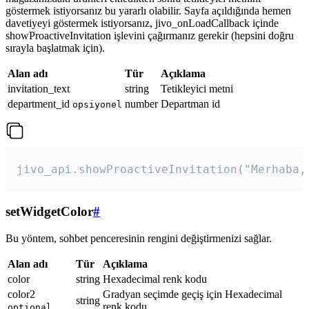
göstermek istiyorsanız bu yararlı olabilir. Sayfa açıldığında hemen
davetiyeyi göstermek istiyorsanız, jivo_onLoadCallback içinde
showProactiveInvitation işlevini çağırmanız gerekir (hepsini doğru
sırayla başlatmak için).
Alan adı
Tür
Açıklama
invitation_text
string
Tetikleyici metni
department_id
number
Departman id
opsiyonel
jivo_api.showProactiveInvitation("Merhaba,
setWidgetColor
#
Bu yöntem, sohbet penceresinin rengini değiştirmenizi sağlar.
Alan adı
Tür
Açıklama
color
string
Hexadecimal renk kodu
color2
Gradyan seçimde geçiş için Hexadecimal
string
renk kodu
optional