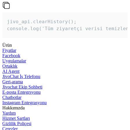
jivo_api.clearHistory();

console.log('Tüm ziyaretçi verisi temizlen
Ürün
Fiyatlar
Facebook
Uygulamalar
Ortaklık
AI Agent
JivoChat İş Telefonu
Geri-arama
Jivochat Ekip Sohbeti
E-posta Entegrsyonu
Chatbotlar
Instagram Entegrasyonu
Hakkımızda
Yardım
Hizmet Şartları
Gizlilik Poliçesi
Çerezler