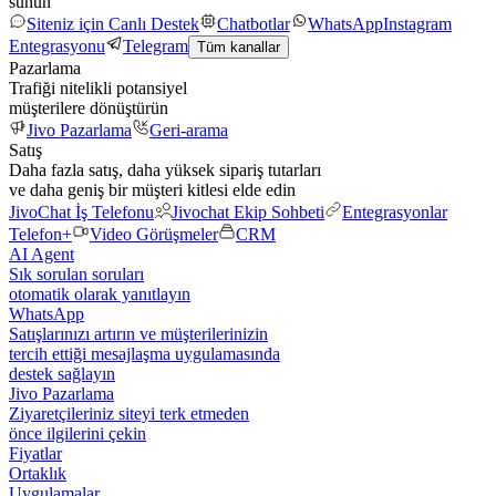
sunun
Siteniz için Canlı Destek
Chatbotlar
WhatsApp
Instagram
Entegrasyonu
Telegram
Tüm kanallar
Pazarlama
Trafiği nitelikli potansiyel
müşterilere dönüştürün
Jivo Pazarlama
Geri-arama
Satış
Daha fazla satış, daha yüksek sipariş tutarları
ve daha geniş bir müşteri kitlesi elde edin
JivoChat İş Telefonu
Jivochat Ekip Sohbeti
Entegrasyonlar
Telefon+
Video Görüşmeler
CRM
AI Agent
Sık sorulan soruları
otomatik olarak yanıtlayın
WhatsApp
Satışlarınızı artırın ve müşterilerinizin
tercih ettiği mesajlaşma uygulamasında
destek sağlayın
Jivo Pazarlama
Ziyaretçileriniz siteyi terk etmeden
önce ilgilerini çekin
Fiyatlar
Ortaklık
Uygulamalar