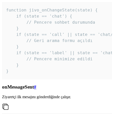
function jivo_onChangeState(state) {

    if (state == 'chat') {

        // Pencere sohbet durumunda

    }

    if (state == 'call' || state == 'chat/c
        // Geri arama formu açıldı

    }

    if (state == 'label' || state == 'chat/
        // Pencere minimize edildi

    }

}
onMessageSent
#
Ziyaretçi ilk mesajını gönderdiğinde çalışır.