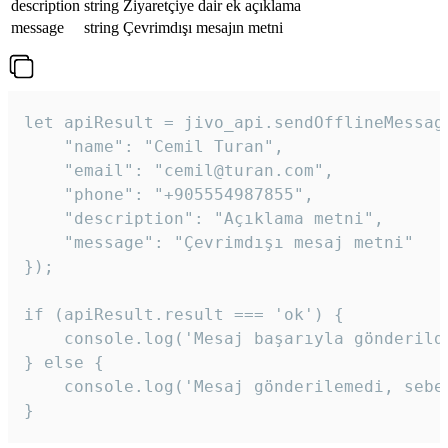
description
string
Ziyaretçiye dair ek açıklama
message
string
Çevrimdışı mesajın metni
let apiResult = jivo_api.sendOfflineMessage
    "name": "Cemil Turan",

    "email": "cemil@turan.com",

    "phone": "+905554987855",

    "description": "Açıklama metni",

    "message": "Çevrimdışı mesaj metni"

});

if (apiResult.result === 'ok') {

    console.log('Mesaj başarıyla gönderildi
} else {

    console.log('Mesaj gönderilemedi, sebeb
}