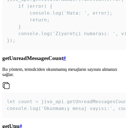
    if (error) {

        console.log('Hata: ', error);

        return;

    }  

    console.log('Ziyaretçi numarası: ', vis
});
getUnreadMessagesCount
#
Bu yöntem, temsilciden okunmamış mesajların sayısını almanızı
sağlar.
let count = jivo_api.getUnreadMessagesCount
console.log('Okunmamış mesaj sayısı:', cou
getUtm
#