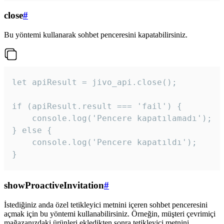
close
#
Bu yöntemi kullanarak sohbet penceresini kapatabilirsiniz.
let apiResult = jivo_api.close();

if (apiResult.result === 'fail') {

    console.log('Pencere kapatılamadı');

} else {

    console.log('Pencere kapatıldı');

}
showProactiveInvitation
#
İstediğiniz anda özel tetikleyici metnini içeren sohbet penceresini
açmak için bu yöntemi kullanabilirsiniz. Örneğin, müşteri çevrimiçi
mağazanızdaki ürünleri ekledikten sonra tetikleyici metnini