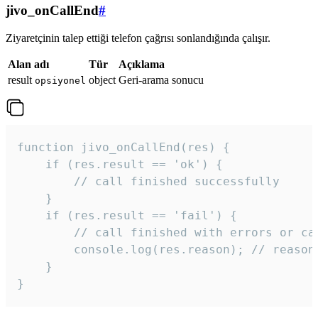
jivo_onCallEnd
#
Ziyaretçinin talep ettiği telefon çağrısı sonlandığında çalışır.
Alan adı
Tür
Açıklama
result
object
Geri-arama sonucu
opsiyonel
function jivo_onCallEnd(res) {

    if (res.result == 'ok') {

        // call finished successfully

    }

    if (res.result == 'fail') {

        // call finished with errors or can
        console.log(res.reason); // reason 
    }

} 