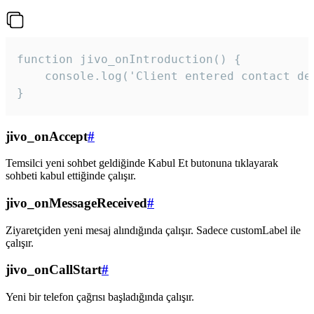
function jivo_onIntroduction() {

    console.log('Client entered contact det
}
jivo_onAccept
#
Temsilci yeni sohbet geldiğinde Kabul Et butonuna tıklayarak
sohbeti kabul ettiğinde çalışır.
jivo_onMessageReceived
#
Ziyaretçiden yeni mesaj alındığında çalışır. Sadece customLabel ile
çalışır.
jivo_onCallStart
#
Yeni bir telefon çağrısı başladığında çalışır.