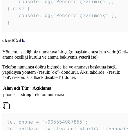
    console.log('Pencere çevrimiçi');

} else {

    console.log('Pencere çevrimdışı');

}
startCall
#
Yöntem, istediğiniz numaraya bir çağrı başlatmanıza izin verir (Geri-
arama özelliği kurulu ve arama bakiyeniz yeterli ise).
Telefon numarası doğru biçimde ise ve aramayı başlatma isteği
yapıldıysa yöntem {result: 'ok'} döndürür. Aksi takdirde, {result:
'fail', reason: 'Callback disabled’} döner.
Alan adı
Tür
Açıklama
phone
string
Telefon numarası
let phone = '+905554987855';

let apiResult = jivo_api.startCall(phone);
