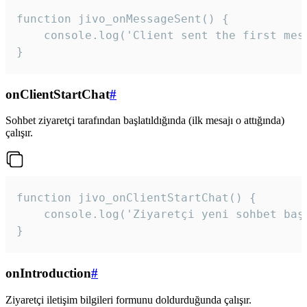
function jivo_onMessageSent() {

    console.log('Client sent the first mess
}
onClientStartChat
#
Sohbet ziyaretçi tarafından başlatıldığında (ilk mesajı o attığında)
çalışır.
function jivo_onClientStartChat() {

    console.log('Ziyaretçi yeni sohbet başl
}
onIntroduction
#
Ziyaretçi iletişim bilgileri formunu doldurduğunda çalışır.