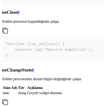
onClose
#
Sohbet penceresi kapatıldığında çalışır.
function jivo_onClose() {

    console.log('Pencere kapatıldı');

}
onChangeState
#
Sohbet penceresinin durum bilgisi değiştiğinde çalışır.
Alan Adı
Tür
Açıklama
state
string
Geçerli widget durumu