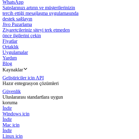
WhatsApp
Satışlarınızı artırın ve müşterilerinizin
tercih ettiği mesajlaşma uygulamasında
destek sağlayın
Jivo Pazarlama
Ziyaretçileriniz siteyi terk etmeden
önce ilgilerini çekin
Fiyatlar
Ortaklık
Uygulamalar
Yardım
Blog
Kaynaklar
Geliştiriciler için API
Hazır entegrasyon çözümleri
Güvenlik
Uluslararası standartlara uygun
koruma
İndir
Windows için
İndir
Mac için
İndir
Linux için