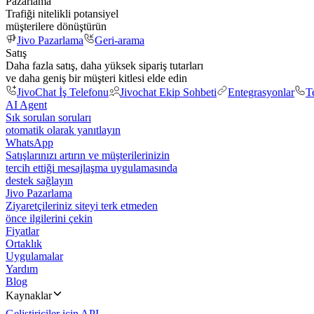
Pazarlama
Trafiği nitelikli potansiyel
müşterilere dönüştürün
Jivo Pazarlama
Geri-arama
Satış
Daha fazla satış, daha yüksek sipariş tutarları
ve daha geniş bir müşteri kitlesi elde edin
JivoChat İş Telefonu
Jivochat Ekip Sohbeti
Entegrasyonlar
T
AI Agent
Sık sorulan soruları
otomatik olarak yanıtlayın
WhatsApp
Satışlarınızı artırın ve müşterilerinizin
tercih ettiği mesajlaşma uygulamasında
destek sağlayın
Jivo Pazarlama
Ziyaretçileriniz siteyi terk etmeden
önce ilgilerini çekin
Fiyatlar
Ortaklık
Uygulamalar
Yardım
Blog
Kaynaklar
Geliştiriciler için API