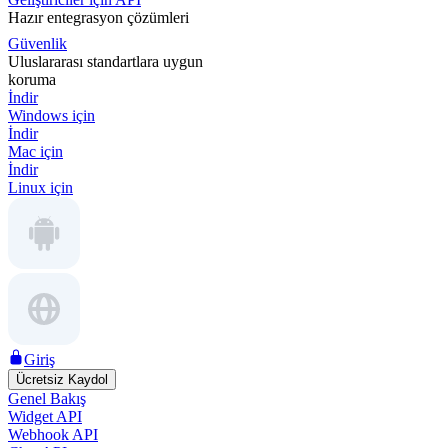
Hazır entegrasyon çözümleri
Güvenlik
Uluslararası standartlara uygun
koruma
İndir
Windows için
İndir
Mac için
İndir
Linux için
Giriş
Ücretsiz Kaydol
Genel Bakış
Widget API
Webhook API