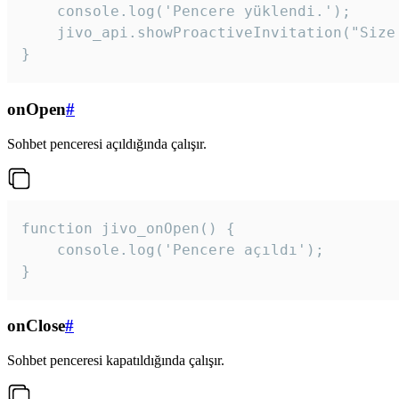
    console.log('Pencere yüklendi.');

    jivo_api.showProactiveInvitation("Size
}
onOpen
#
Sohbet penceresi açıldığında çalışır.
function jivo_onOpen() {

    console.log('Pencere açıldı');

}
onClose
#
Sohbet penceresi kapatıldığında çalışır.