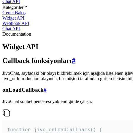
Chat API
Kategoriler
Genel Bakış
Widget API
Webhook API
Chat API
Documentation
Widget API
Callback fonksiyonları
#
JivoChat, sayfadaki bir olayı bildirebilmek için aşağıda listelenen işlev
jivo_onIntroduction olayında, bir müşteri tarafından girilen iletişim bilgi
onLoadCallback
#
JivoChat sohbet penceresi yüklendiğinde çalışır.
function jivo_onLoadCallback() {
