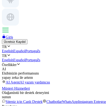
Giriş
Ücretsiz Kaydol
TR
English
Español
Português
TR
English
Español
Português
Özellikler
AI
Ekibinizin performansını
yapay zeka ile artırın
AI Agent
AI yazım yardımcısı
Müşteri Hizmetleri
Olağanüstü bir destek deneyimi
sunun
Siteniz için Canlı Destek
Chatbotlar
WhatsApp
Instagram Entegr