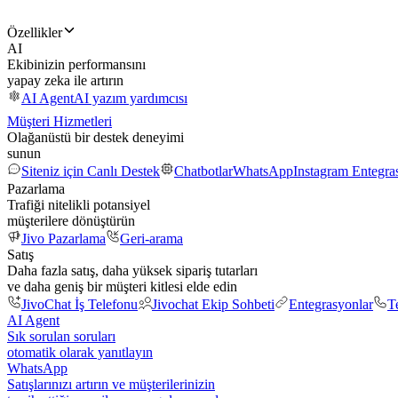
Özellikler
AI
Ekibinizin performansını
yapay zeka ile artırın
AI Agent
AI yazım yardımcısı
Müşteri Hizmetleri
Olağanüstü bir destek deneyimi
sunun
Siteniz için Canlı Destek
Chatbotlar
WhatsApp
Instagram Entegr
Pazarlama
Trafiği nitelikli potansiyel
müşterilere dönüştürün
Jivo Pazarlama
Geri-arama
Satış
Daha fazla satış, daha yüksek sipariş tutarları
ve daha geniş bir müşteri kitlesi elde edin
JivoChat İş Telefonu
Jivochat Ekip Sohbeti
Entegrasyonlar
T
AI Agent
Sık sorulan soruları
otomatik olarak yanıtlayın
WhatsApp
Satışlarınızı artırın ve müşterilerinizin