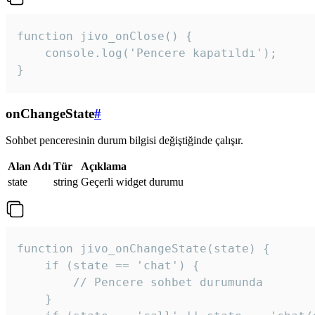
function jivo_onClose() {

    console.log('Pencere kapatıldı');

}
onChangeState
#
Sohbet penceresinin durum bilgisi değiştiğinde çalışır.
Alan Adı
Tür
Açıklama
state
string
Geçerli widget durumu
function jivo_onChangeState(state) {

    if (state == 'chat') {

        // Pencere sohbet durumunda

    }
