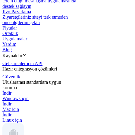
tercih ettiği mesajlaşma uygulamasında
destek sağlayın
Jivo Pazarlama
Ziyaretçileriniz siteyi terk etmeden
önce ilgilerini çekin
Fiyatlar
Ortaklık
Uygulamalar
Yardım
Blog
Kaynaklar
Geliştiriciler için API
Hazır entegrasyon çözümleri
Güvenlik
Uluslararası standartlara uygun
koruma
İndir
Windows için
İndir
Mac için
İndir
Linux için