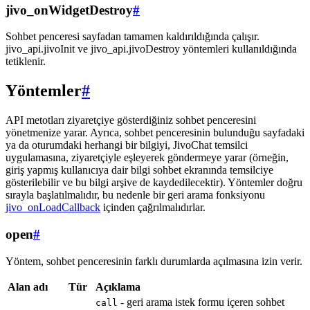
jivo_onWidgetDestroy
#
Sohbet penceresi sayfadan tamamen kaldırıldığında çalışır.
jivo_api.jivoInit ve jivo_api.jivoDestroy yöntemleri kullanıldığında
tetiklenir.
Yöntemler
#
API metotları ziyaretçiye gösterdiğiniz sohbet penceresini
yönetmenize yarar. Ayrıca, sohbet penceresinin bulunduğu sayfadaki
ya da oturumdaki herhangi bir bilgiyi, JivoChat temsilci
uygulamasına, ziyaretçiyle eşleyerek göndermeye yarar (örneğin,
giriş yapmış kullanıcıya dair bilgi sohbet ekranında temsilciye
gösterilebilir ve bu bilgi arşive de kaydedilecektir). Yöntemler doğru
sırayla başlatılmalıdır, bu nedenle bir geri arama fonksiyonu
jivo_onLoadCallback
içinden çağrılmalıdırlar.
open
#
Yöntem, sohbet penceresinin farklı durumlarda açılmasına izin verir.
Alan adı
Tür
Açıklama
- geri arama istek formu içeren sohbet
call