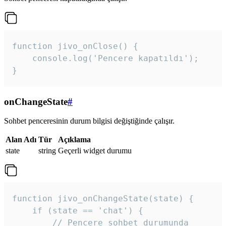
function jivo_onClose() {

    console.log('Pencere kapatıldı');

}
onChangeState
#
Sohbet penceresinin durum bilgisi değiştiğinde çalışır.
Alan Adı
Tür
Açıklama
state
string
Geçerli widget durumu
function jivo_onChangeState(state) {

    if (state == 'chat') {

        // Pencere sohbet durumunda
