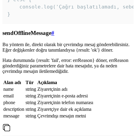
    console.log('Çağrı başlatılamadı, sebeb
}
sendOfflineMessage
#
Bu yöntem ile, direkt olarak bir çevrimdışı mesaj gönderebilirsiniz.
Eğer değişkenler doğru tanımlandıysa {result: 'ok'} döner.
Hata durumunda {result: 'fail', error: errReason} döner, errReason
gönderdiğiniz parametrelere dair hata mesajıdır, ya da neden
çevrimdışı mesajın iletilemediğidir.
Alan adı
Tür
Açıklama
name
string
Ziyaretçinin adı
email
string
Ziyaretçinin e-posta adresi
phone
string
Ziyaretçinin telefon numarası
description
string
Ziyaretçiye dair ek açıklama
message
string
Çevrimdışı mesajın metni