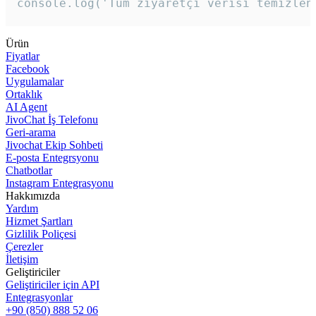
console.log('Tüm ziyaretçi verisi temizlen
Ürün
Fiyatlar
Facebook
Uygulamalar
Ortaklık
AI Agent
JivoChat İş Telefonu
Geri-arama
Jivochat Ekip Sohbeti
E-posta Entegrsyonu
Chatbotlar
Instagram Entegrasyonu
Hakkımızda
Yardım
Hizmet Şartları
Gizlilik Poliçesi
Çerezler
İletişim
Geliştiriciler
Geliştiriciler için API
Entegrasyonlar
+90 (850) 888 52 06