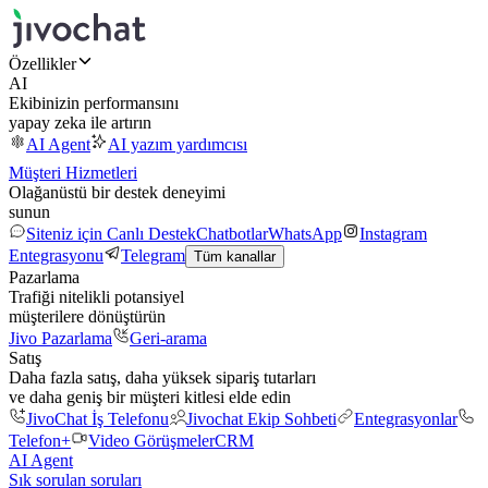
Özellikler
AI
Ekibinizin performansını
yapay zeka ile artırın
AI Agent
AI yazım yardımcısı
Müşteri Hizmetleri
Olağanüstü bir destek deneyimi
sunun
Siteniz için Canlı Destek
Chatbotlar
WhatsApp
Instagram
Entegrasyonu
Telegram
Tüm kanallar
Pazarlama
Trafiği nitelikli potansiyel
müşterilere dönüştürün
Jivo Pazarlama
Geri-arama
Satış
Daha fazla satış, daha yüksek sipariş tutarları
ve daha geniş bir müşteri kitlesi elde edin
JivoChat İş Telefonu
Jivochat Ekip Sohbeti
Entegrasyonlar
Telefon+
Video Görüşmeler
CRM
AI Agent
Sık sorulan soruları