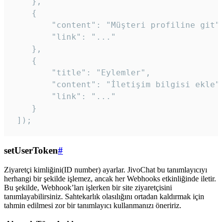
    },

    {

        "content": "Müşteri profiline git",
        "link": "..."

    },

    {

        "title": "Eylemler",

        "content": "İletişim bilgisi ekle",
        "link": "..."

    }

 ]); 
setUserToken
#
Ziyaretçi kimliğini(ID number) ayarlar. JivoChat bu tanımlayıcıyı
herhangi bir şekilde işlemez, ancak her Webhooks etkinliğinde iletir.
Bu şekilde, Webhook’ları işlerken bir site ziyaretçisini
tanımlayabilirsiniz. Sahtekarlık olasılığını ortadan kaldırmak için
tahmin edilmesi zor bir tanımlayıcı kullanmanızı öneririz.