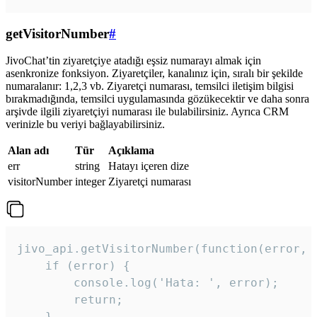
getVisitorNumber
#
JivoChat’tin ziyaretçiye atadığı eşsiz numarayı almak için
asenkronize fonksiyon. Ziyaretçiler, kanalınız için, sıralı bir şekilde
numaralanır: 1,2,3 vb. Ziyaretçi numarası, temsilci iletişim bilgisi
bırakmadığında, temsilci uygulamasında gözükecektir ve daha sonra
arşivde ilgili ziyaretçiyi numarası ile bulabilirsiniz. Ayrıca CRM
verinizle bu veriyi bağlayabilirsiniz.
Alan adı
Tür
Açıklama
err
string
Hatayı içeren dize
visitorNumber
integer
Ziyaretçi numarası
jivo_api.getVisitorNumber(function(error, v
    if (error) {

        console.log('Hata: ', error);

        return;

    }  
