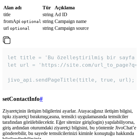
Alan adı
Tür
Açıklama
title
string
Ad ID
fromApi
string
Campaign name
optional
url
string
Campaign source
optional
let title = 'Bu özelleştirilmiş bir sayfa b
let url = 'https://site.com/url_to_page?q=p
jivo_api.sendPageTitle(title, true, url);
setContactInfo
#
Ziyaretçinin iletişim bilgilerini ayarlar. Atayacağınız iletişim bilgisi,
tıpkı ziyaretçi bırakmışçasına, temsilci uygulamasında temsilciler
tarafından görülebilecektir. Eğer sitenize giriş(login) yapılabiliyorsa,
giriş ardından oturumdaki ziyaretçi bilgisini, bu yöntemle JivoChat’e
gönderebilir, bu sayede temsilcilerinizi kiminle konuştuğu hakkında
bilgilendirebilirsiniz.