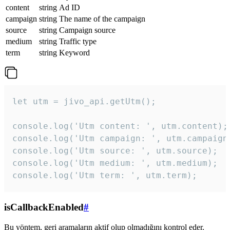
content
string
Ad ID
campaign
string
The name of the campaign
source
string
Campaign source
medium
string
Traffic type
term
string
Keyword
let utm = jivo_api.getUtm();

console.log('Utm content: ', utm.content);

console.log('Utm campaign: ', utm.campaign)
console.log('Utm source: ', utm.source);

console.log('Utm medium: ', utm.medium);

console.log('Utm term: ', utm.term);
isCallbackEnabled
#
Bu yöntem, geri aramaların aktif olup olmadığını kontrol eder.