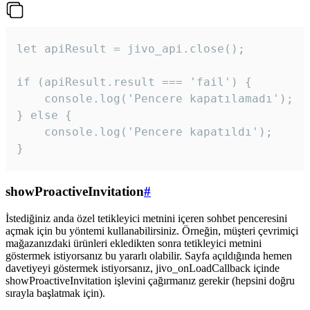
let apiResult = jivo_api.close();

if (apiResult.result === 'fail') {

    console.log('Pencere kapatılamadı');

} else {

    console.log('Pencere kapatıldı');

}
showProactiveInvitation
#
İstediğiniz anda özel tetikleyici metnini içeren sohbet penceresini
açmak için bu yöntemi kullanabilirsiniz. Örneğin, müşteri çevrimiçi
mağazanızdaki ürünleri ekledikten sonra tetikleyici metnini
göstermek istiyorsanız bu yararlı olabilir. Sayfa açıldığında hemen
davetiyeyi göstermek istiyorsanız, jivo_onLoadCallback içinde
showProactiveInvitation işlevini çağırmanız gerekir (hepsini doğru
sırayla başlatmak için).