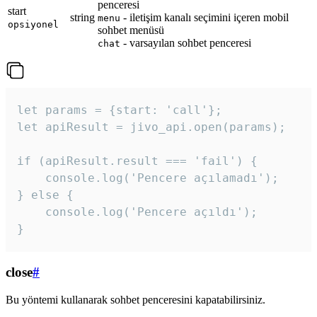
penceresi
start
string
- iletişim kanalı seçimini içeren mobil
menu
opsiyonel
sohbet menüsü
- varsayılan sohbet penceresi
chat
let params = {start: 'call'};

let apiResult = jivo_api.open(params);

if (apiResult.result === 'fail') {

    console.log('Pencere açılamadı');

} else {

    console.log('Pencere açıldı');

}
close
#
Bu yöntemi kullanarak sohbet penceresini kapatabilirsiniz.