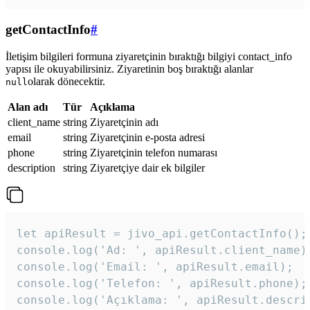
getContactInfo
#
İletişim bilgileri formuna ziyaretçinin bıraktığı bilgiyi contact_info
yapısı ile okuyabilirsiniz. Ziyaretinin boş bıraktığı alanlar
olarak dönecektir.
null
Alan adı
Tür
Açıklama
client_name
string
Ziyaretçinin adı
email
string
Ziyaretçinin e-posta adresi
phone
string
Ziyaretçinin telefon numarası
description
string
Ziyaretçiye dair ek bilgiler
let apiResult = jivo_api.getContactInfo();

console.log('Ad: ', apiResult.client_name);
console.log('Email: ', apiResult.email);

console.log('Telefon: ', apiResult.phone);

console.log('Açıklama: ', apiResult.descri