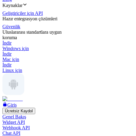
Kaynaklar
Geliştiriciler için API
Hazır entegrasyon çözümleri
Güvenlik
Uluslararası standartlara uygun
koruma
İndir
Windows için
İndir
Mac için
İndir
Linux için
Giriş
Ücretsiz Kaydol
Genel Bakış
Widget API
Webhook API
Chat API