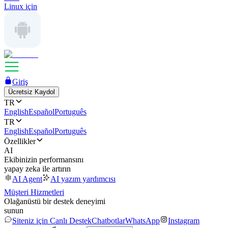
Linux için
Giriş
Ücretsiz Kaydol
TR
English
Español
Português
TR
English
Español
Português
Özellikler
AI
Ekibinizin performansını
yapay zeka ile artırın
AI Agent
AI yazım yardımcısı
Müşteri Hizmetleri
Olağanüstü bir destek deneyimi
sunun
Siteniz için Canlı Destek
Chatbotlar
WhatsApp
Instagram