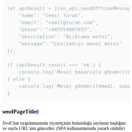
let apiResult = jivo_api.sendOfflineMessage
    "name": "Cemil Turan",

    "email": "cemil@turan.com",

    "phone": "+905554987855",

    "description": "Açıklama metni",

    "message": "Çevrimdışı mesaj metni"

});

if (apiResult.result === 'ok') {

    console.log('Mesaj başarıyla gönderildi
} else {

    console.log('Mesaj gönderilemedi, sebeb
}
sendPageTitle
#
JivoChat uygulamasında ziyaretçinin bulunduğu sayfanın başlığını
ve sayfa URL'sini günceller. (SPA kullanımlarında yararlı olabilir)