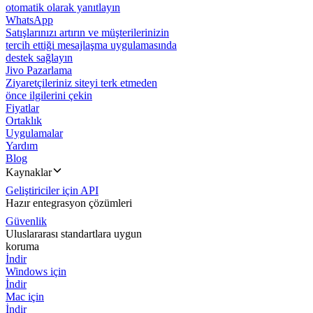
otomatik olarak yanıtlayın
WhatsApp
Satışlarınızı artırın ve müşterilerinizin
tercih ettiği mesajlaşma uygulamasında
destek sağlayın
Jivo Pazarlama
Ziyaretçileriniz siteyi terk etmeden
önce ilgilerini çekin
Fiyatlar
Ortaklık
Uygulamalar
Yardım
Blog
Kaynaklar
Geliştiriciler için API
Hazır entegrasyon çözümleri
Güvenlik
Uluslararası standartlara uygun
koruma
İndir
Windows için
İndir
Mac için
İndir