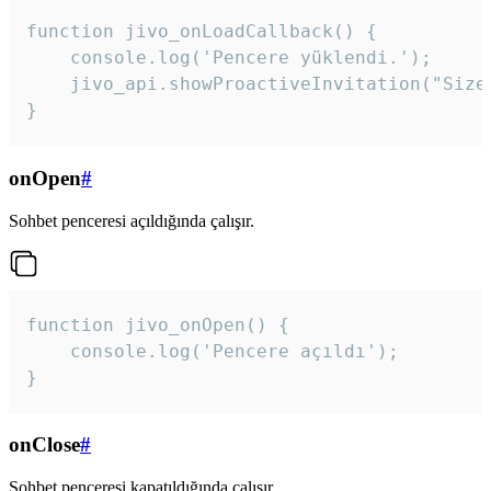
function jivo_onLoadCallback() {

    console.log('Pencere yüklendi.');

    jivo_api.showProactiveInvitation("Size
}
onOpen
#
Sohbet penceresi açıldığında çalışır.
function jivo_onOpen() {

    console.log('Pencere açıldı');

}
onClose
#
Sohbet penceresi kapatıldığında çalışır.