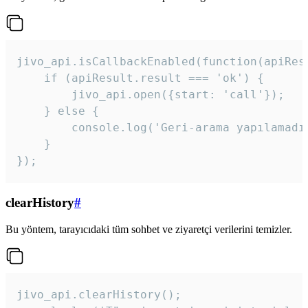
jivo_api.isCallbackEnabled(function(apiResu
    if (apiResult.result === 'ok') {

        jivo_api.open({start: 'call'});

    } else {

        console.log('Geri-arama yapılamadı
    }

}); 
clearHistory
#
Bu yöntem, tarayıcıdaki tüm sohbet ve ziyaretçi verilerini temizler.
jivo_api.clearHistory();
