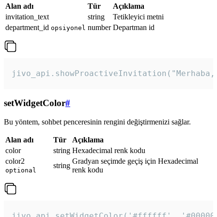
Alan adı
Tür
Açıklama
invitation_text
string
Tetikleyici metni
department_id
number
Departman id
opsiyonel
jivo_api.showProactiveInvitation("Merhaba,
setWidgetColor
#
Bu yöntem, sohbet penceresinin rengini değiştirmenizi sağlar.
Alan adı
Tür
Açıklama
color
string
Hexadecimal renk kodu
color2
Gradyan seçimde geçiş için Hexadecimal
string
renk kodu
optional
jivo_api.setWidgetColor('#ffffff', '#00000