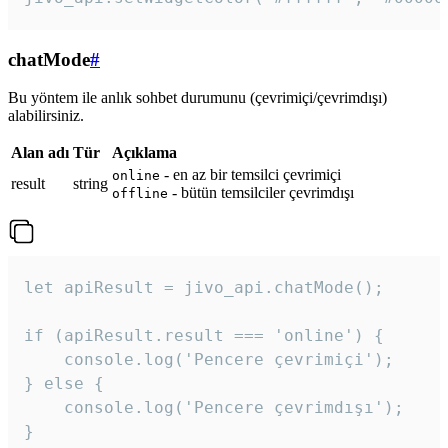
chatMode
#
Bu yöntem ile anlık sohbet durumunu (çevrimiçi/çevrimdışı)
alabilirsiniz.
Alan adı
Tür
Açıklama
- en az bir temsilci çevrimiçi
online
result
string
- bütün temsilciler çevrimdışı
offline
let apiResult = jivo_api.chatMode();

if (apiResult.result === 'online') {

    console.log('Pencere çevrimiçi');

} else {

    console.log('Pencere çevrimdışı');

}