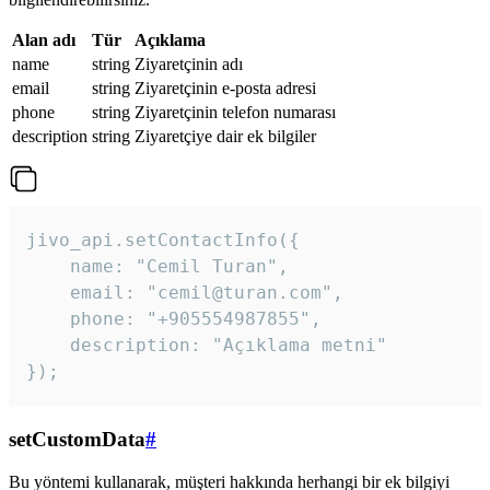
Alan adı
Tür
Açıklama
name
string
Ziyaretçinin adı
email
string
Ziyaretçinin e-posta adresi
phone
string
Ziyaretçinin telefon numarası
description
string
Ziyaretçiye dair ek bilgiler
jivo_api.setContactInfo({

    name: "Cemil Turan",

    email: "cemil@turan.com",

    phone: "+905554987855",

    description: "Açıklama metni"

});
setCustomData
#
Bu yöntemi kullanarak, müşteri hakkında herhangi bir ek bilgiyi