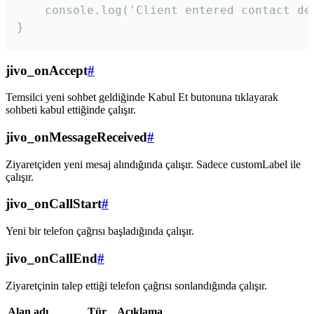
    console.log('Client entered contact det
}
jivo_onAccept
#
Temsilci yeni sohbet geldiğinde Kabul Et butonuna tıklayarak
sohbeti kabul ettiğinde çalışır.
jivo_onMessageReceived
#
Ziyaretçiden yeni mesaj alındığında çalışır. Sadece customLabel ile
çalışır.
jivo_onCallStart
#
Yeni bir telefon çağrısı başladığında çalışır.
jivo_onCallEnd
#
Ziyaretçinin talep ettiği telefon çağrısı sonlandığında çalışır.
Alan adı
Tür
Açıklama