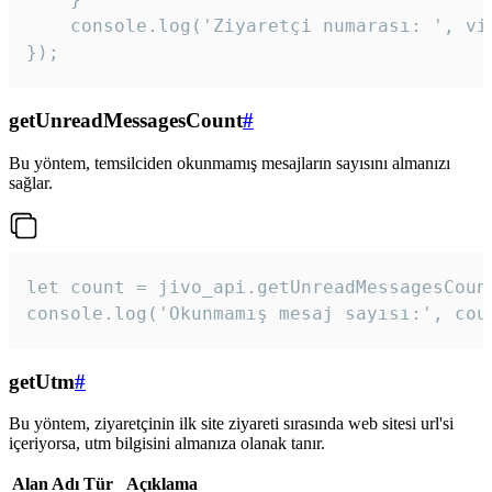
    console.log('Ziyaretçi numarası: ', vis
});
getUnreadMessagesCount
#
Bu yöntem, temsilciden okunmamış mesajların sayısını almanızı
sağlar.
let count = jivo_api.getUnreadMessagesCount
console.log('Okunmamış mesaj sayısı:', cou
getUtm
#
Bu yöntem, ziyaretçinin ilk site ziyareti sırasında web sitesi url'si
içeriyorsa, utm bilgisini almanıza olanak tanır.
Alan Adı
Tür
Açıklama