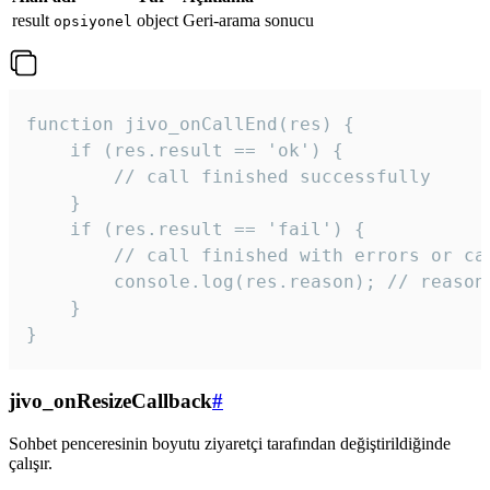
result
object
Geri-arama sonucu
opsiyonel
function jivo_onCallEnd(res) {

    if (res.result == 'ok') {

        // call finished successfully

    }

    if (res.result == 'fail') {

        // call finished with errors or can
        console.log(res.reason); // reason 
    }

} 
jivo_onResizeCallback
#
Sohbet penceresinin boyutu ziyaretçi tarafından değiştirildiğinde
çalışır.