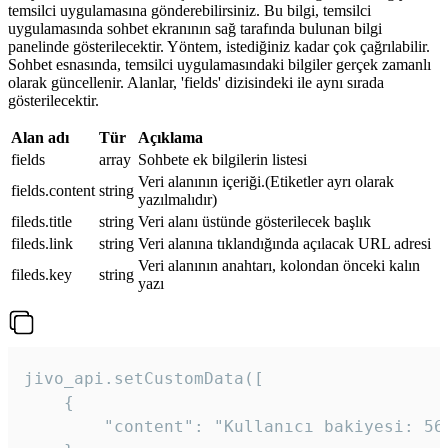
temsilci uygulamasına gönderebilirsiniz. Bu bilgi, temsilci
uygulamasında sohbet ekranının sağ tarafında bulunan bilgi
panelinde gösterilecektir. Yöntem, istediğiniz kadar çok çağrılabilir.
Sohbet esnasında, temsilci uygulamasındaki bilgiler gerçek zamanlı
olarak güncellenir. Alanlar, 'fields' dizisindeki ile aynı sırada
gösterilecektir.
Alan adı
Tür
Açıklama
fields
array
Sohbete ek bilgilerin listesi
Veri alanının içeriği.(Etiketler ayrı olarak
fields.content
string
yazılmalıdır)
fileds.title
string
Veri alanı üstünde gösterilecek başlık
fileds.link
string
Veri alanına tıklandığında açılacak URL adresi
Veri alanının anahtarı, kolondan önceki kalın
fileds.key
string
yazı
jivo_api.setCustomData([

    {

        "content": "Kullanıcı bakiyesi: 56T