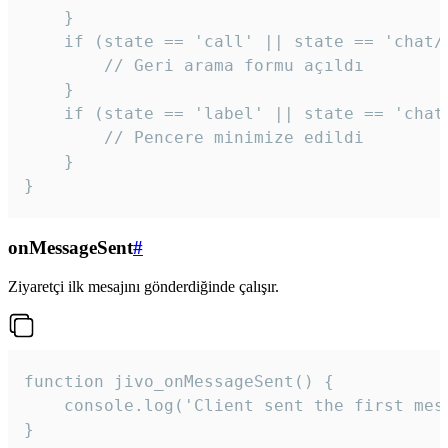
    }

    if (state == 'call' || state == 'chat/c
        // Geri arama formu açıldı

    }

    if (state == 'label' || state == 'chat/
        // Pencere minimize edildi

    }

}
onMessageSent
#
Ziyaretçi ilk mesajını gönderdiğinde çalışır.
function jivo_onMessageSent() {

    console.log('Client sent the first mess
}