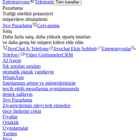
Entegrasyonu
Telegram
Tüm kanallar
Pazarlama
Trafiği nitelikli potansiyel
müşterilere dönüştürün
Jivo Pazarlama
Geri-arama
Satış
Daha fazla satış, daha yüksek sipariş tutarları
ve daha geniş bir müşteri kitlesi elde edin
JivoChat İş Telefonu
Jivochat Ekip Sohbeti
Entegrasyonlar
Telefon+
Video Görüşmeler
CRM
AI Agent
Sık sorulan soruları
otomatik olarak yanıtlayın
WhatsApp
Satışlarınızı artırın ve müşterilerinizin
tercih ettiği mesajlaşma uygulamasında
destek sağlayın
Jivo Pazarlama
Ziyaretçileriniz siteyi terk etmeden
önce ilgilerini çekin
Fiyatlar
Ortaklık
Uygulamalar
Yardım
Blog