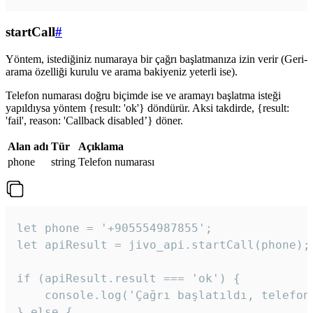
startCall
#
Yöntem, istediğiniz numaraya bir çağrı başlatmanıza izin verir (Geri-
arama özelliği kurulu ve arama bakiyeniz yeterli ise).
Telefon numarası doğru biçimde ise ve aramayı başlatma isteği
yapıldıysa yöntem {result: 'ok'} döndürür. Aksi takdirde, {result:
'fail', reason: 'Callback disabled’} döner.
Alan adı
Tür
Açıklama
phone
string
Telefon numarası
let phone = '+905554987855';

let apiResult = jivo_api.startCall(phone);

if (apiResult.result === 'ok') {

    console.log('Çağrı başlatıldı, telefon 
} else {
