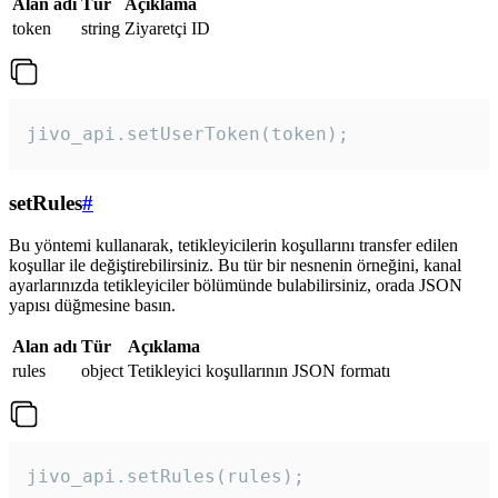
Alan adı
Tür
Açıklama
token
string
Ziyaretçi ID
jivo_api.setUserToken(token);
setRules
#
Bu yöntemi kullanarak, tetikleyicilerin koşullarını transfer edilen
koşullar ile değiştirebilirsiniz. Bu tür bir nesnenin örneğini, kanal
ayarlarınızda tetikleyiciler bölümünde bulabilirsiniz, orada JSON
yapısı düğmesine basın.
Alan adı
Tür
Açıklama
rules
object
Tetikleyici koşullarının JSON formatı
jivo_api.setRules(rules); 