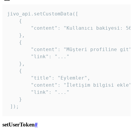
jivo_api.setCustomData([

    {

        "content": "Kullanıcı bakiyesi: 56T
    },

    {

        "content": "Müşteri profiline git",
        "link": "..."

    },

    {

        "title": "Eylemler",

        "content": "İletişim bilgisi ekle",
        "link": "..."

    }

 ]); 
setUserToken
#