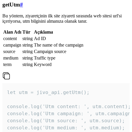
getUtm
#
Bu yöntem, ziyaretçinin ilk site ziyareti sırasında web sitesi url'si
içeriyorsa, utm bilgisini almanıza olanak tanır.
Alan Adı
Tür
Açıklama
content
string
Ad ID
campaign
string
The name of the campaign
source
string
Campaign source
medium
string
Traffic type
term
string
Keyword
let utm = jivo_api.getUtm();

console.log('Utm content: ', utm.content);

console.log('Utm campaign: ', utm.campaign)
console.log('Utm source: ', utm.source);

console.log('Utm medium: ', utm.medium);
