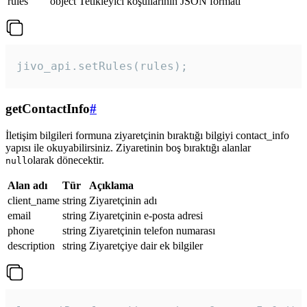
rules
object
Tetikleyici koşullarının JSON formatı
jivo_api.setRules(rules); 
getContactInfo
#
İletişim bilgileri formuna ziyaretçinin bıraktığı bilgiyi contact_info
yapısı ile okuyabilirsiniz. Ziyaretinin boş bıraktığı alanlar
olarak dönecektir.
null
Alan adı
Tür
Açıklama
client_name
string
Ziyaretçinin adı
email
string
Ziyaretçinin e-posta adresi
phone
string
Ziyaretçinin telefon numarası
description
string
Ziyaretçiye dair ek bilgiler