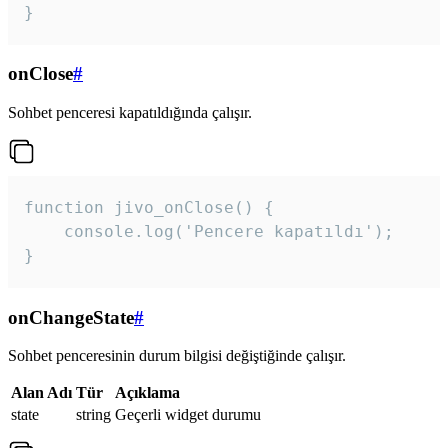
}
onClose
#
Sohbet penceresi kapatıldığında çalışır.
function jivo_onClose() {

    console.log('Pencere kapatıldı');

}
onChangeState
#
Sohbet penceresinin durum bilgisi değiştiğinde çalışır.
Alan Adı
Tür
Açıklama
state
string
Geçerli widget durumu