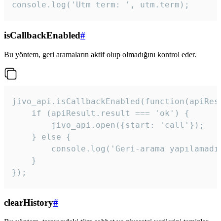
console.log('Utm term: ', utm.term);
isCallbackEnabled
#
Bu yöntem, geri aramaların aktif olup olmadığını kontrol eder.
jivo_api.isCallbackEnabled(function(apiResu
    if (apiResult.result === 'ok') {

        jivo_api.open({start: 'call'});

    } else {

        console.log('Geri-arama yapılamadı
    }

}); 
clearHistory
#