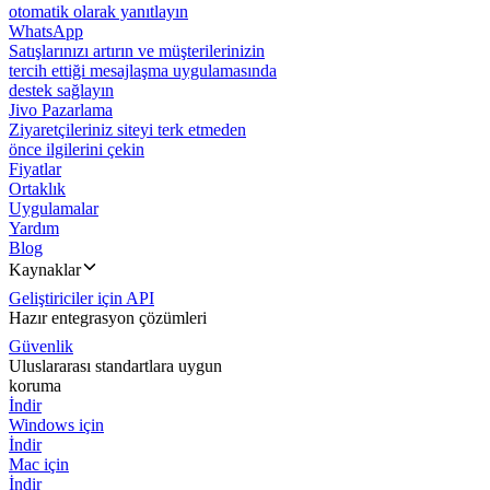
otomatik olarak yanıtlayın
WhatsApp
Satışlarınızı artırın ve müşterilerinizin
tercih ettiği mesajlaşma uygulamasında
destek sağlayın
Jivo Pazarlama
Ziyaretçileriniz siteyi terk etmeden
önce ilgilerini çekin
Fiyatlar
Ortaklık
Uygulamalar
Yardım
Blog
Kaynaklar
Geliştiriciler için API
Hazır entegrasyon çözümleri
Güvenlik
Uluslararası standartlara uygun
koruma
İndir
Windows için
İndir
Mac için
İndir