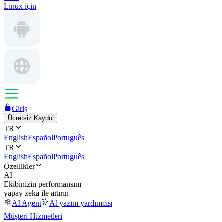
Linux için
Giriş
Ücretsiz Kaydol
TR
English
Español
Português
TR
English
Español
Português
Özellikler
AI
Ekibinizin performansını
yapay zeka ile artırın
AI Agent
AI yazım yardımcısı
Müşteri Hizmetleri