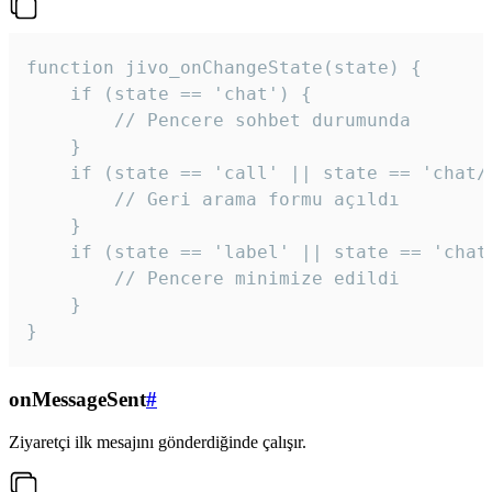
function jivo_onChangeState(state) {

    if (state == 'chat') {

        // Pencere sohbet durumunda

    }

    if (state == 'call' || state == 'chat/c
        // Geri arama formu açıldı

    }

    if (state == 'label' || state == 'chat/
        // Pencere minimize edildi

    }

}
onMessageSent
#
Ziyaretçi ilk mesajını gönderdiğinde çalışır.