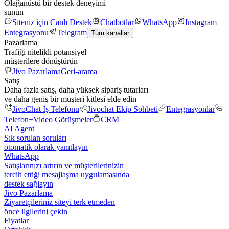
Olağanüstü bir destek deneyimi
sunun
Siteniz için Canlı Destek
Chatbotlar
WhatsApp
Instagram
Entegrasyonu
Telegram
Tüm kanallar
Pazarlama
Trafiği nitelikli potansiyel
müşterilere dönüştürün
Jivo Pazarlama
Geri-arama
Satış
Daha fazla satış, daha yüksek sipariş tutarları
ve daha geniş bir müşteri kitlesi elde edin
JivoChat İş Telefonu
Jivochat Ekip Sohbeti
Entegrasyonlar
Telefon+
Video Görüşmeler
CRM
AI Agent
Sık sorulan soruları
otomatik olarak yanıtlayın
WhatsApp
Satışlarınızı artırın ve müşterilerinizin
tercih ettiği mesajlaşma uygulamasında
destek sağlayın
Jivo Pazarlama
Ziyaretçileriniz siteyi terk etmeden
önce ilgilerini çekin
Fiyatlar