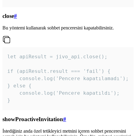
close
#
Bu yöntemi kullanarak sohbet penceresini kapatabilirsiniz.
let apiResult = jivo_api.close();

if (apiResult.result === 'fail') {

    console.log('Pencere kapatılamadı');

} else {

    console.log('Pencere kapatıldı');

}
showProactiveInvitation
#
İstediğiniz anda özel tetikleyici metnini içeren sohbet penceresini