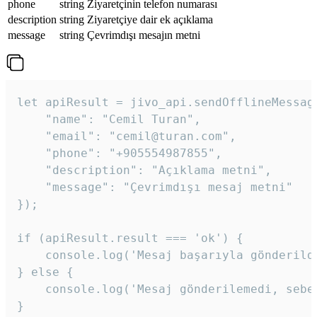
phone
string
Ziyaretçinin telefon numarası
description
string
Ziyaretçiye dair ek açıklama
message
string
Çevrimdışı mesajın metni
let apiResult = jivo_api.sendOfflineMessage
    "name": "Cemil Turan",

    "email": "cemil@turan.com",

    "phone": "+905554987855",

    "description": "Açıklama metni",

    "message": "Çevrimdışı mesaj metni"

});

if (apiResult.result === 'ok') {

    console.log('Mesaj başarıyla gönderildi
} else {

    console.log('Mesaj gönderilemedi, sebeb
}