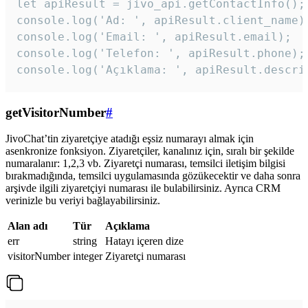
let apiResult = jivo_api.getContactInfo();

console.log('Ad: ', apiResult.client_name);
console.log('Email: ', apiResult.email);

console.log('Telefon: ', apiResult.phone);

console.log('Açıklama: ', apiResult.descri
getVisitorNumber
#
JivoChat’tin ziyaretçiye atadığı eşsiz numarayı almak için
asenkronize fonksiyon. Ziyaretçiler, kanalınız için, sıralı bir şekilde
numaralanır: 1,2,3 vb. Ziyaretçi numarası, temsilci iletişim bilgisi
bırakmadığında, temsilci uygulamasında gözükecektir ve daha sonra
arşivde ilgili ziyaretçiyi numarası ile bulabilirsiniz. Ayrıca CRM
verinizle bu veriyi bağlayabilirsiniz.
Alan adı
Tür
Açıklama
err
string
Hatayı içeren dize
visitorNumber
integer
Ziyaretçi numarası