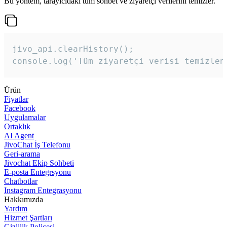
Bu yöntem, tarayıcıdaki tüm sohbet ve ziyaretçi verilerini temizler.
jivo_api.clearHistory();

console.log('Tüm ziyaretçi verisi temizlen
Ürün
Fiyatlar
Facebook
Uygulamalar
Ortaklık
AI Agent
JivoChat İş Telefonu
Geri-arama
Jivochat Ekip Sohbeti
E-posta Entegrsyonu
Chatbotlar
Instagram Entegrasyonu
Hakkımızda
Yardım
Hizmet Şartları
Gizlilik Poliçesi