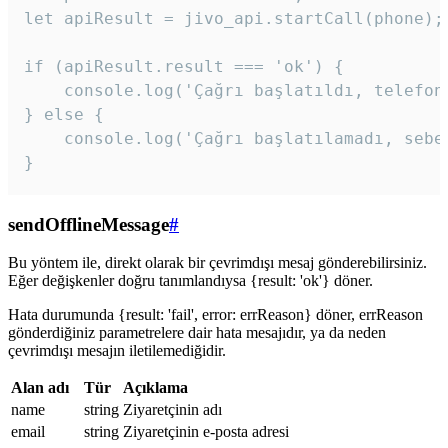
let apiResult = jivo_api.startCall(phone);

if (apiResult.result === 'ok') {

    console.log('Çağrı başlatıldı, telefon 
} else {

    console.log('Çağrı başlatılamadı, sebeb
}
sendOfflineMessage
#
Bu yöntem ile, direkt olarak bir çevrimdışı mesaj gönderebilirsiniz.
Eğer değişkenler doğru tanımlandıysa {result: 'ok'} döner.
Hata durumunda {result: 'fail', error: errReason} döner, errReason
gönderdiğiniz parametrelere dair hata mesajıdır, ya da neden
çevrimdışı mesajın iletilemediğidir.
Alan adı
Tür
Açıklama
name
string
Ziyaretçinin adı
email
string
Ziyaretçinin e-posta adresi