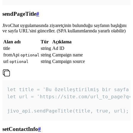
sendPageTitle
#
JivoChat uygulamasında ziyaretçinin bulunduğu sayfanın başlığını
ve sayfa URL'sini günceller. (SPA kullanımlarında yararlı olabilir)
Alan adı
Tür
Açıklama
title
string
Ad ID
fromApi
string
Campaign name
optional
url
string
Campaign source
optional
let title = 'Bu özelleştirilmiş bir sayfa b
let url = 'https://site.com/url_to_page?q=p
jivo_api.sendPageTitle(title, true, url);
setContactInfo
#