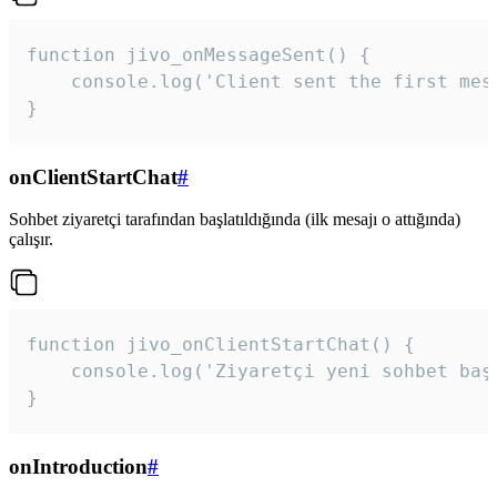
function jivo_onMessageSent() {

    console.log('Client sent the first mess
}
onClientStartChat
#
Sohbet ziyaretçi tarafından başlatıldığında (ilk mesajı o attığında)
çalışır.
function jivo_onClientStartChat() {

    console.log('Ziyaretçi yeni sohbet başl
}
onIntroduction
#