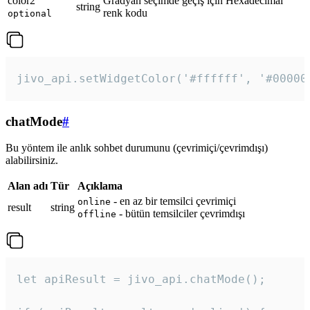
color2
Gradyan seçimde geçiş için Hexadecimal
string
renk kodu
optional
jivo_api.setWidgetColor('#ffffff', '#00000
chatMode
#
Bu yöntem ile anlık sohbet durumunu (çevrimiçi/çevrimdışı)
alabilirsiniz.
Alan adı
Tür
Açıklama
- en az bir temsilci çevrimiçi
online
result
string
- bütün temsilciler çevrimdışı
offline
let apiResult = jivo_api.chatMode();
