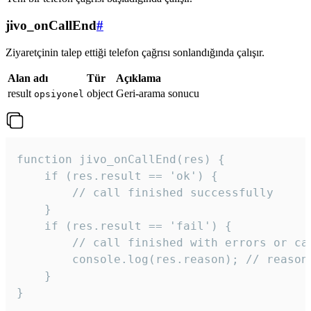
jivo_onCallEnd
#
Ziyaretçinin talep ettiği telefon çağrısı sonlandığında çalışır.
Alan adı
Tür
Açıklama
result
object
Geri-arama sonucu
opsiyonel
function jivo_onCallEnd(res) {

    if (res.result == 'ok') {

        // call finished successfully

    }

    if (res.result == 'fail') {

        // call finished with errors or can
        console.log(res.reason); // reason 
    }

} 