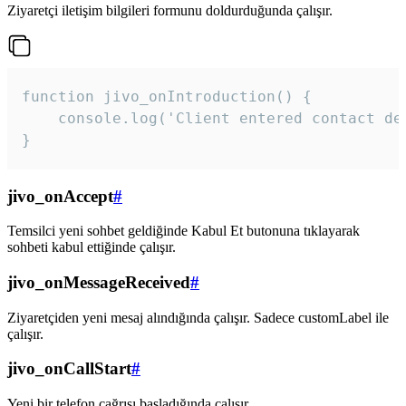
Ziyaretçi iletişim bilgileri formunu doldurduğunda çalışır.
function jivo_onIntroduction() {

    console.log('Client entered contact det
}
jivo_onAccept
#
Temsilci yeni sohbet geldiğinde Kabul Et butonuna tıklayarak
sohbeti kabul ettiğinde çalışır.
jivo_onMessageReceived
#
Ziyaretçiden yeni mesaj alındığında çalışır. Sadece customLabel ile
çalışır.
jivo_onCallStart
#
Yeni bir telefon çağrısı başladığında çalışır.