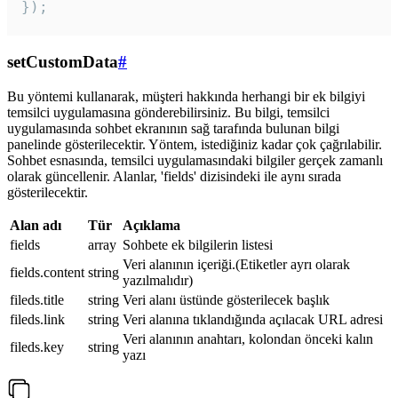
});
setCustomData
#
Bu yöntemi kullanarak, müşteri hakkında herhangi bir ek bilgiyi
temsilci uygulamasına gönderebilirsiniz. Bu bilgi, temsilci
uygulamasında sohbet ekranının sağ tarafında bulunan bilgi
panelinde gösterilecektir. Yöntem, istediğiniz kadar çok çağrılabilir.
Sohbet esnasında, temsilci uygulamasındaki bilgiler gerçek zamanlı
olarak güncellenir. Alanlar, 'fields' dizisindeki ile aynı sırada
gösterilecektir.
Alan adı
Tür
Açıklama
fields
array
Sohbete ek bilgilerin listesi
Veri alanının içeriği.(Etiketler ayrı olarak
fields.content
string
yazılmalıdır)
fileds.title
string
Veri alanı üstünde gösterilecek başlık
fileds.link
string
Veri alanına tıklandığında açılacak URL adresi
Veri alanının anahtarı, kolondan önceki kalın
fileds.key
string
yazı