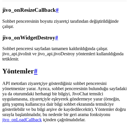
jivo_onResizeCallback
#
Sohbet penceresinin boyutu ziyaretçi tarafından değiştirildiğinde
çalışır.
jivo_onWidgetDestroy
#
Sohbet penceresi sayfadan tamamen kaldırıldığında çalışır.
jivo_api.jivoInit ve jivo_api.jivoDestroy yöntemleri kullanıldığında
tetiklenir.
Yöntemler
#
API metotları ziyaretçiye gösterdiğiniz sohbet penceresini
yönetmenize yarar. Ayrıca, sohbet penceresinin bulunduğu sayfadaki
ya da oturumdaki herhangi bir bilgiyi, JivoChat temsilci
uygulamasına, ziyaretçiyle eşleyerek göndermeye yarar (örneğin,
giriş yapmış kullanıcıya dair bilgi sohbet ekranında temsilciye
gösterilebilir ve bu bilgi arşive de kaydedilecektir). Yöntemler doğru
sırayla başlatılmalıdır, bu nedenle bir geri arama fonksiyonu
jivo_onLoadCallback
içinden çağrılmalıdırlar.