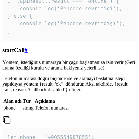
if (apiResult.result === 'online') {

    console.log('Pencere çevrimiçi');

} else {

    console.log('Pencere çevrimdışı');

}
startCall
#
Yöntem, istediğiniz numaraya bir çağrı başlatmanıza izin verir (Geri-
arama özelliği kurulu ve arama bakiyeniz yeterli ise).
Telefon numarası doğru biçimde ise ve aramayı başlatma isteği
yapıldıysa yöntem {result: 'ok'} döndürür. Aksi takdirde, {result:
'fail', reason: 'Callback disabled’} döner.
Alan adı
Tür
Açıklama
phone
string
Telefon numarası
let phone = '+905554987855';
