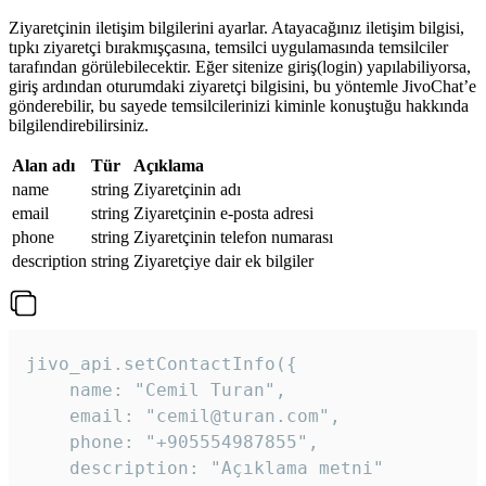
Ziyaretçinin iletişim bilgilerini ayarlar. Atayacağınız iletişim bilgisi,
tıpkı ziyaretçi bırakmışçasına, temsilci uygulamasında temsilciler
tarafından görülebilecektir. Eğer sitenize giriş(login) yapılabiliyorsa,
giriş ardından oturumdaki ziyaretçi bilgisini, bu yöntemle JivoChat’e
gönderebilir, bu sayede temsilcilerinizi kiminle konuştuğu hakkında
bilgilendirebilirsiniz.
Alan adı
Tür
Açıklama
name
string
Ziyaretçinin adı
email
string
Ziyaretçinin e-posta adresi
phone
string
Ziyaretçinin telefon numarası
description
string
Ziyaretçiye dair ek bilgiler
jivo_api.setContactInfo({

    name: "Cemil Turan",

    email: "cemil@turan.com",

    phone: "+905554987855",

    description: "Açıklama metni"
