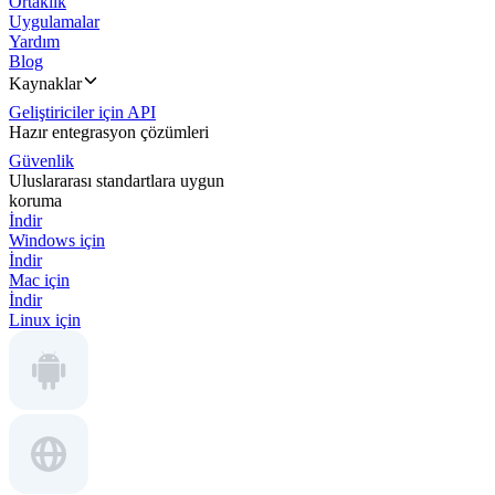
Ortaklık
Uygulamalar
Yardım
Blog
Kaynaklar
Geliştiriciler için API
Hazır entegrasyon çözümleri
Güvenlik
Uluslararası standartlara uygun
koruma
İndir
Windows için
İndir
Mac için
İndir
Linux için