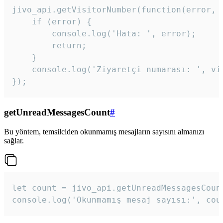
jivo_api.getVisitorNumber(function(error, v
    if (error) {

        console.log('Hata: ', error);

        return;

    }  

    console.log('Ziyaretçi numarası: ', vis
});
getUnreadMessagesCount
#
Bu yöntem, temsilciden okunmamış mesajların sayısını almanızı
sağlar.
let count = jivo_api.getUnreadMessagesCount
console.log('Okunmamış mesaj sayısı:', cou