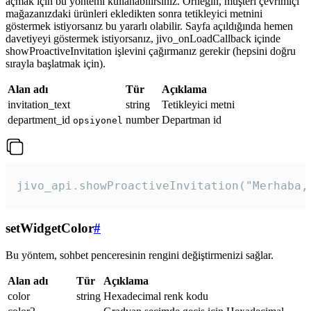
açmak için bu yöntemi kullanabilirsiniz. Örneğin, müşteri çevrimiçi
mağazanızdaki ürünleri ekledikten sonra tetikleyici metnini
göstermek istiyorsanız bu yararlı olabilir. Sayfa açıldığında hemen
davetiyeyi göstermek istiyorsanız, jivo_onLoadCallback içinde
showProactiveInvitation işlevini çağırmanız gerekir (hepsini doğru
sırayla başlatmak için).
Alan adı
Tür
Açıklama
invitation_text
string
Tetikleyici metni
department_id
number
Departman id
opsiyonel
jivo_api.showProactiveInvitation("Merhaba,
setWidgetColor
#
Bu yöntem, sohbet penceresinin rengini değiştirmenizi sağlar.
Alan adı
Tür
Açıklama
color
string
Hexadecimal renk kodu