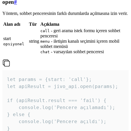
open
#
Yöntem, sohbet penceresinin farklı durumlarda açılmasına izin verir.
Alan adı
Tür
Açıklama
- geri arama istek formu içeren sohbet
call
penceresi
start
string
- iletişim kanalı seçimini içeren mobil
menu
opsiyonel
sohbet menüsü
- varsayılan sohbet penceresi
chat
let params = {start: 'call'};

let apiResult = jivo_api.open(params);

if (apiResult.result === 'fail') {

    console.log('Pencere açılamadı');

} else {

    console.log('Pencere açıldı');

}