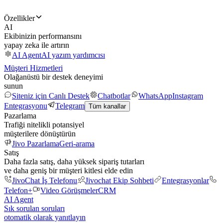
Özellikler
AI
Ekibinizin performansını
yapay zeka ile artırın
AI Agent
AI yazım yardımcısı
Müşteri Hizmetleri
Olağanüstü bir destek deneyimi
sunun
Siteniz için Canlı Destek
Chatbotlar
WhatsApp
Instagram
Entegrasyonu
Telegram
Tüm kanallar
Pazarlama
Trafiği nitelikli potansiyel
müşterilere dönüştürün
Jivo Pazarlama
Geri-arama
Satış
Daha fazla satış, daha yüksek sipariş tutarları
ve daha geniş bir müşteri kitlesi elde edin
JivoChat İş Telefonu
Jivochat Ekip Sohbeti
Entegrasyonlar
Telefon+
Video Görüşmeler
CRM
AI Agent
Sık sorulan soruları
otomatik olarak yanıtlayın