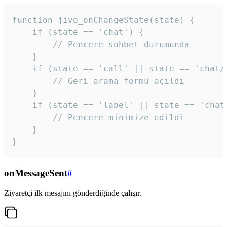
function jivo_onChangeState(state) {

    if (state == 'chat') {

        // Pencere sohbet durumunda

    }

    if (state == 'call' || state == 'chat/c
        // Geri arama formu açıldı

    }

    if (state == 'label' || state == 'chat/
        // Pencere minimize edildi

    }

}
onMessageSent
#
Ziyaretçi ilk mesajını gönderdiğinde çalışır.