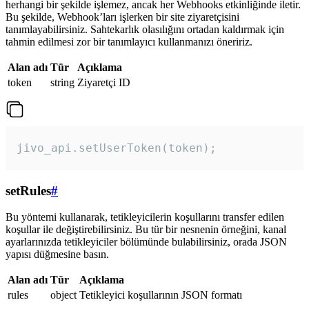
herhangi bir şekilde işlemez, ancak her Webhooks etkinliğinde iletir.
Bu şekilde, Webhook’ları işlerken bir site ziyaretçisini
tanımlayabilirsiniz. Sahtekarlık olasılığını ortadan kaldırmak için
tahmin edilmesi zor bir tanımlayıcı kullanmanızı öneririz.
Alan adı
Tür
Açıklama
token
string
Ziyaretçi ID
jivo_api.setUserToken(token);
setRules
#
Bu yöntemi kullanarak, tetikleyicilerin koşullarını transfer edilen
koşullar ile değiştirebilirsiniz. Bu tür bir nesnenin örneğini, kanal
ayarlarınızda tetikleyiciler bölümünde bulabilirsiniz, orada JSON
yapısı düğmesine basın.
Alan adı
Tür
Açıklama
rules
object
Tetikleyici koşullarının JSON formatı