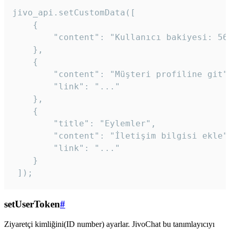
jivo_api.setCustomData([

    {

        "content": "Kullanıcı bakiyesi: 56T
    },

    {

        "content": "Müşteri profiline git",
        "link": "..."

    },

    {

        "title": "Eylemler",

        "content": "İletişim bilgisi ekle",
        "link": "..."

    }

 ]); 
setUserToken
#
Ziyaretçi kimliğini(ID number) ayarlar. JivoChat bu tanımlayıcıyı