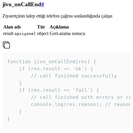
jivo_onCallEnd
#
Ziyaretçinin talep ettiği telefon çağrısı sonlandığında çalışır.
Alan adı
Tür
Açıklama
result
object
Geri-arama sonucu
opsiyonel
function jivo_onCallEnd(res) {

    if (res.result == 'ok') {

        // call finished successfully

    }

    if (res.result == 'fail') {

        // call finished with errors or can
        console.log(res.reason); // reason 
    }

} 