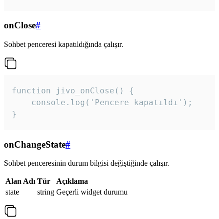
onClose
#
Sohbet penceresi kapatıldığında çalışır.
function jivo_onClose() {

    console.log('Pencere kapatıldı');

}
onChangeState
#
Sohbet penceresinin durum bilgisi değiştiğinde çalışır.
Alan Adı
Tür
Açıklama
state
string
Geçerli widget durumu