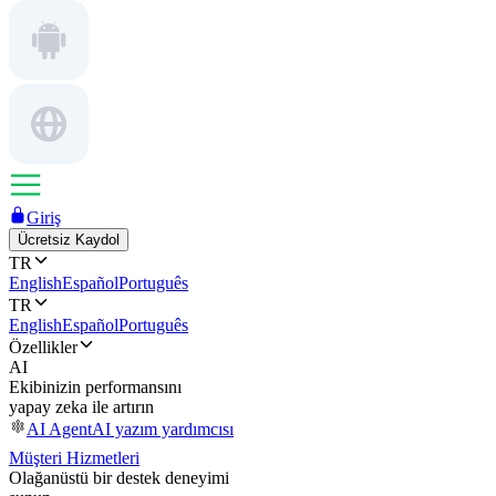
Giriş
Ücretsiz Kaydol
TR
English
Español
Português
TR
English
Español
Português
Özellikler
AI
Ekibinizin performansını
yapay zeka ile artırın
AI Agent
AI yazım yardımcısı
Müşteri Hizmetleri
Olağanüstü bir destek deneyimi