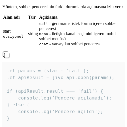
Yöntem, sohbet penceresinin farklı durumlarda açılmasına izin verir.
Alan adı
Tür
Açıklama
- geri arama istek formu içeren sohbet
call
penceresi
start
string
- iletişim kanalı seçimini içeren mobil
menu
opsiyonel
sohbet menüsü
- varsayılan sohbet penceresi
chat
let params = {start: 'call'};

let apiResult = jivo_api.open(params);

if (apiResult.result === 'fail') {

    console.log('Pencere açılamadı');

} else {

    console.log('Pencere açıldı');

}