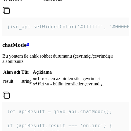
jivo_api.setWidgetColor('#ffffff', '#00000
chatMode
#
Bu yöntem ile anlık sohbet durumunu (çevrimiçi/çevrimdışı)
alabilirsiniz.
Alan adı
Tür
Açıklama
- en az bir temsilci çevrimiçi
online
result
string
- bütün temsilciler çevrimdışı
offline
let apiResult = jivo_api.chatMode();

if (apiResult.result === 'online') {
