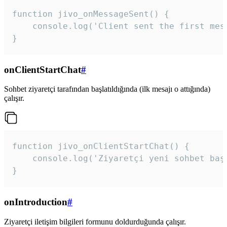
function jivo_onMessageSent() {

    console.log('Client sent the first mess
}
onClientStartChat
#
Sohbet ziyaretçi tarafından başlatıldığında (ilk mesajı o attığında)
çalışır.
function jivo_onClientStartChat() {

    console.log('Ziyaretçi yeni sohbet başl
}
onIntroduction
#
Ziyaretçi iletişim bilgileri formunu doldurduğunda çalışır.