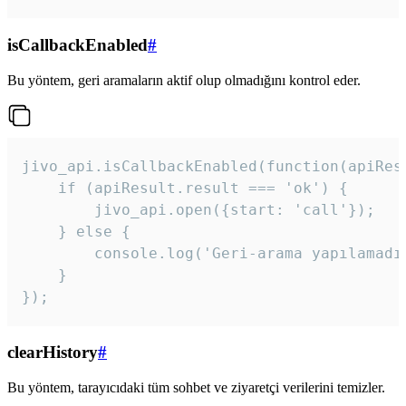
isCallbackEnabled
#
Bu yöntem, geri aramaların aktif olup olmadığını kontrol eder.
jivo_api.isCallbackEnabled(function(apiResu
    if (apiResult.result === 'ok') {

        jivo_api.open({start: 'call'});

    } else {

        console.log('Geri-arama yapılamadı
    }

}); 
clearHistory
#
Bu yöntem, tarayıcıdaki tüm sohbet ve ziyaretçi verilerini temizler.