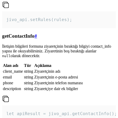
jivo_api.setRules(rules); 
getContactInfo
#
İletişim bilgileri formuna ziyaretçinin bıraktığı bilgiyi contact_info
yapısı ile okuyabilirsiniz. Ziyaretinin boş bıraktığı alanlar
olarak dönecektir.
null
Alan adı
Tür
Açıklama
client_name
string
Ziyaretçinin adı
email
string
Ziyaretçinin e-posta adresi
phone
string
Ziyaretçinin telefon numarası
description
string
Ziyaretçiye dair ek bilgiler
let apiResult = jivo_api.getContactInfo();
