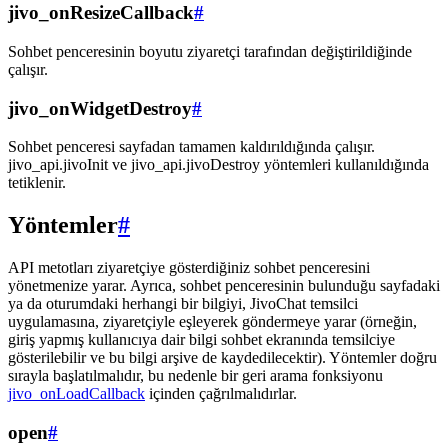
jivo_onResizeCallback
#
Sohbet penceresinin boyutu ziyaretçi tarafından değiştirildiğinde
çalışır.
jivo_onWidgetDestroy
#
Sohbet penceresi sayfadan tamamen kaldırıldığında çalışır.
jivo_api.jivoInit ve jivo_api.jivoDestroy yöntemleri kullanıldığında
tetiklenir.
Yöntemler
#
API metotları ziyaretçiye gösterdiğiniz sohbet penceresini
yönetmenize yarar. Ayrıca, sohbet penceresinin bulunduğu sayfadaki
ya da oturumdaki herhangi bir bilgiyi, JivoChat temsilci
uygulamasına, ziyaretçiyle eşleyerek göndermeye yarar (örneğin,
giriş yapmış kullanıcıya dair bilgi sohbet ekranında temsilciye
gösterilebilir ve bu bilgi arşive de kaydedilecektir). Yöntemler doğru
sırayla başlatılmalıdır, bu nedenle bir geri arama fonksiyonu
jivo_onLoadCallback
içinden çağrılmalıdırlar.
open
#