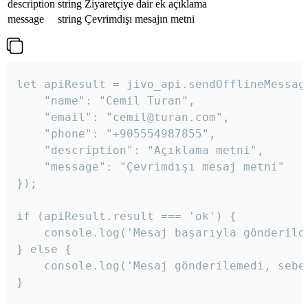
description
string
Ziyaretçiye dair ek açıklama
message
string
Çevrimdışı mesajın metni
let apiResult = jivo_api.sendOfflineMessage
    "name": "Cemil Turan",

    "email": "cemil@turan.com",

    "phone": "+905554987855",

    "description": "Açıklama metni",

    "message": "Çevrimdışı mesaj metni"

});

if (apiResult.result === 'ok') {

    console.log('Mesaj başarıyla gönderildi
} else {

    console.log('Mesaj gönderilemedi, sebeb
}