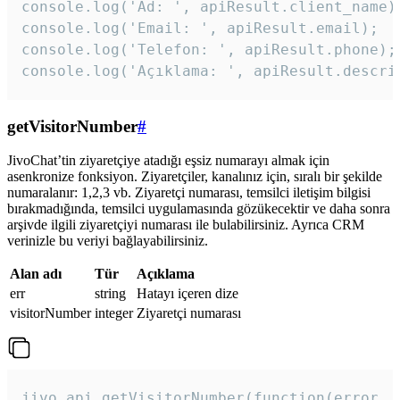
console.log('Ad: ', apiResult.client_name);
console.log('Email: ', apiResult.email);

console.log('Telefon: ', apiResult.phone);

console.log('Açıklama: ', apiResult.descri
getVisitorNumber
#
JivoChat’tin ziyaretçiye atadığı eşsiz numarayı almak için
asenkronize fonksiyon. Ziyaretçiler, kanalınız için, sıralı bir şekilde
numaralanır: 1,2,3 vb. Ziyaretçi numarası, temsilci iletişim bilgisi
bırakmadığında, temsilci uygulamasında gözükecektir ve daha sonra
arşivde ilgili ziyaretçiyi numarası ile bulabilirsiniz. Ayrıca CRM
verinizle bu veriyi bağlayabilirsiniz.
Alan adı
Tür
Açıklama
err
string
Hatayı içeren dize
visitorNumber
integer
Ziyaretçi numarası
jivo_api.getVisitorNumber(function(error, v