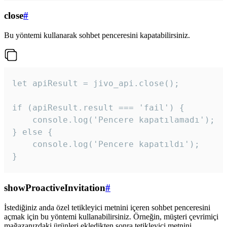
close
#
Bu yöntemi kullanarak sohbet penceresini kapatabilirsiniz.
let apiResult = jivo_api.close();

if (apiResult.result === 'fail') {

    console.log('Pencere kapatılamadı');

} else {

    console.log('Pencere kapatıldı');

}
showProactiveInvitation
#
İstediğiniz anda özel tetikleyici metnini içeren sohbet penceresini
açmak için bu yöntemi kullanabilirsiniz. Örneğin, müşteri çevrimiçi
mağazanızdaki ürünleri ekledikten sonra tetikleyici metnini