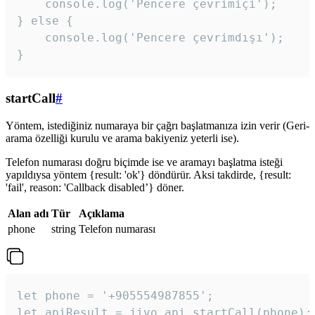
    console.log('Pencere çevrimiçi');

} else {

    console.log('Pencere çevrimdışı');

}
startCall
#
Yöntem, istediğiniz numaraya bir çağrı başlatmanıza izin verir (Geri-
arama özelliği kurulu ve arama bakiyeniz yeterli ise).
Telefon numarası doğru biçimde ise ve aramayı başlatma isteği
yapıldıysa yöntem {result: 'ok'} döndürür. Aksi takdirde, {result:
'fail', reason: 'Callback disabled’} döner.
Alan adı
Tür
Açıklama
phone
string
Telefon numarası
let phone = '+905554987855';

let apiResult = jivo_api.startCall(phone);
