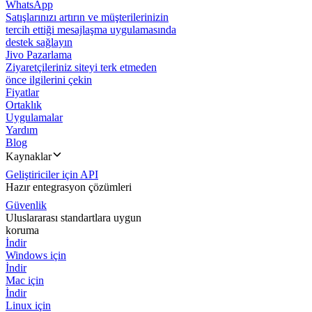
WhatsApp
Satışlarınızı artırın ve müşterilerinizin
tercih ettiği mesajlaşma uygulamasında
destek sağlayın
Jivo Pazarlama
Ziyaretçileriniz siteyi terk etmeden
önce ilgilerini çekin
Fiyatlar
Ortaklık
Uygulamalar
Yardım
Blog
Kaynaklar
Geliştiriciler için API
Hazır entegrasyon çözümleri
Güvenlik
Uluslararası standartlara uygun
koruma
İndir
Windows için
İndir
Mac için
İndir
Linux için