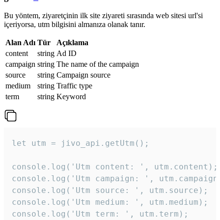
Bu yöntem, ziyaretçinin ilk site ziyareti sırasında web sitesi url'si
içeriyorsa, utm bilgisini almanıza olanak tanır.
Alan Adı
Tür
Açıklama
content
string
Ad ID
campaign
string
The name of the campaign
source
string
Campaign source
medium
string
Traffic type
term
string
Keyword
let utm = jivo_api.getUtm();

console.log('Utm content: ', utm.content);

console.log('Utm campaign: ', utm.campaign)
console.log('Utm source: ', utm.source);

console.log('Utm medium: ', utm.medium);

console.log('Utm term: ', utm.term);