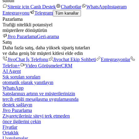
sunun
Siteniz için Canlı Destek
Chatbotlar
WhatsApp
Instagram
Entegrasyonu
Telegram
Tüm kanallar
Pazarlama
Trafiği nitelikli potansiyel
müşterilere dönüştürün
Jivo Pazarlama
Geri-arama
Satış
Daha fazla satış, daha yüksek sipariş tutarları
ve daha geniş bir müşteri kitlesi elde edin
JivoChat İş Telefonu
Jivochat Ekip Sohbeti
Entegrasyonlar
Telefon+
Video Görüşmeler
CRM
AI Agent
Sık sorulan soruları
otomatik olarak yanıtlayın
WhatsApp
Satışlarınızı artırın ve müşterilerinizin
tercih ettiği mesajlaşma uygulamasında
destek sağlayın
Jivo Pazarlama
Ziyaretçileriniz siteyi terk etmeden
önce ilgilerini çekin
Fiyatlar
Ortaklık
Uygulamalar