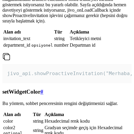
göstermek istiyorsanız bu yararlı olabilir. Sayfa açıldığında hemen
davetiyeyi göstermek istiyorsanız, jivo_onLoadCallback içinde
showProactiveInvitation işlevini çağırmanız gerekir (hepsini doğru
sırayla başlatmak için).
Alan adı
Tür
Açıklama
invitation_text
string
Tetikleyici metni
department_id
number
Departman id
opsiyonel
jivo_api.showProactiveInvitation("Merhaba,
setWidgetColor
#
Bu yöntem, sohbet penceresinin rengini değiştirmenizi sağlar.
Alan adı
Tür
Açıklama
color
string
Hexadecimal renk kodu
color2
Gradyan seçimde geçiş için Hexadecimal
string
renk kodu
optional