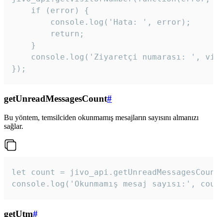
    if (error) {

        console.log('Hata: ', error);

        return;

    }  

    console.log('Ziyaretçi numarası: ', vis
});
getUnreadMessagesCount
#
Bu yöntem, temsilciden okunmamış mesajların sayısını almanızı
sağlar.
let count = jivo_api.getUnreadMessagesCount
console.log('Okunmamış mesaj sayısı:', cou
getUtm
#