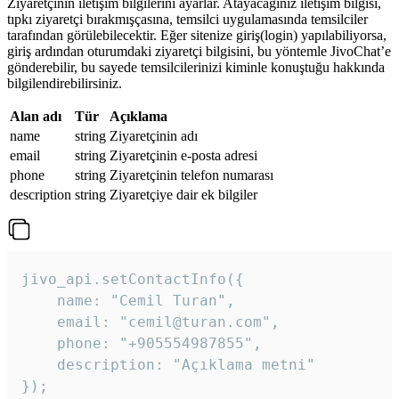
Ziyaretçinin iletişim bilgilerini ayarlar. Atayacağınız iletişim bilgisi,
tıpkı ziyaretçi bırakmışçasına, temsilci uygulamasında temsilciler
tarafından görülebilecektir. Eğer sitenize giriş(login) yapılabiliyorsa,
giriş ardından oturumdaki ziyaretçi bilgisini, bu yöntemle JivoChat’e
gönderebilir, bu sayede temsilcilerinizi kiminle konuştuğu hakkında
bilgilendirebilirsiniz.
Alan adı
Tür
Açıklama
name
string
Ziyaretçinin adı
email
string
Ziyaretçinin e-posta adresi
phone
string
Ziyaretçinin telefon numarası
description
string
Ziyaretçiye dair ek bilgiler
jivo_api.setContactInfo({

    name: "Cemil Turan",

    email: "cemil@turan.com",

    phone: "+905554987855",

    description: "Açıklama metni"

});