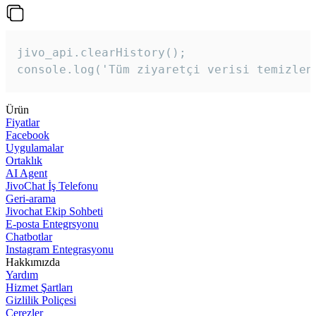
jivo_api.clearHistory();

console.log('Tüm ziyaretçi verisi temizlen
Ürün
Fiyatlar
Facebook
Uygulamalar
Ortaklık
AI Agent
JivoChat İş Telefonu
Geri-arama
Jivochat Ekip Sohbeti
E-posta Entegrsyonu
Chatbotlar
Instagram Entegrasyonu
Hakkımızda
Yardım
Hizmet Şartları
Gizlilik Poliçesi
Çerezler