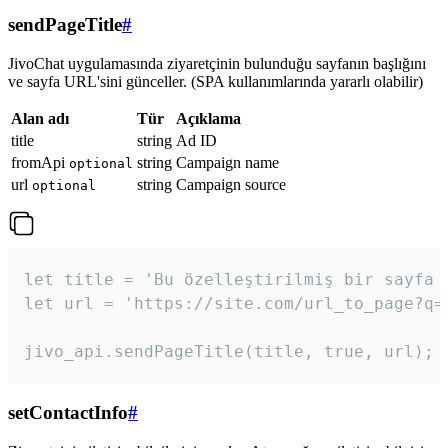
sendPageTitle
#
JivoChat uygulamasında ziyaretçinin bulunduğu sayfanın başlığını
ve sayfa URL'sini günceller. (SPA kullanımlarında yararlı olabilir)
Alan adı
Tür
Açıklama
title
string
Ad ID
fromApi
string
Campaign name
optional
url
string
Campaign source
optional
let title = 'Bu özelleştirilmiş bir sayfa b
let url = 'https://site.com/url_to_page?q=p
jivo_api.sendPageTitle(title, true, url);
setContactInfo
#