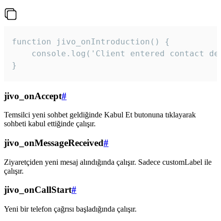
function jivo_onIntroduction() {

    console.log('Client entered contact det
}
jivo_onAccept
#
Temsilci yeni sohbet geldiğinde Kabul Et butonuna tıklayarak
sohbeti kabul ettiğinde çalışır.
jivo_onMessageReceived
#
Ziyaretçiden yeni mesaj alındığında çalışır. Sadece customLabel ile
çalışır.
jivo_onCallStart
#
Yeni bir telefon çağrısı başladığında çalışır.