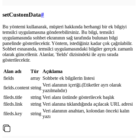
setCustomData
#
Bu yöntemi kullanarak, müşteri hakkında herhangi bir ek bilgiyi
temsilci uygulamasına gönderebilirsiniz. Bu bilgi, temsilci
uygulamasında sohbet ekranının sağ tarafında bulunan bilgi
panelinde gösterilecektir. Yöntem, istediğiniz kadar çok çağrılabilir.
Sohbet esnasında, temsilci uygulamasındaki bilgiler gerçek zamanlı
olarak güncellenir. Alanlar, 'fields' dizisindeki ile aynı sırada
gösterilecektir.
Alan adı
Tür
Açıklama
fields
array
Sohbete ek bilgilerin listesi
Veri alanının içeriği.(Etiketler ayrı olarak
fields.content
string
yazılmalıdır)
fileds.title
string
Veri alanı üstünde gösterilecek başlık
fileds.link
string
Veri alanına tıklandığında açılacak URL adresi
Veri alanının anahtarı, kolondan önceki kalın
fileds.key
string
yazı