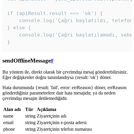
if (apiResult.result === 'ok') {

    console.log('Çağrı başlatıldı, telefon 
} else {

    console.log('Çağrı başlatılamadı, sebeb
}
sendOfflineMessage
#
Bu yöntem ile, direkt olarak bir çevrimdışı mesaj gönderebilirsiniz.
Eğer değişkenler doğru tanımlandıysa {result: 'ok'} döner.
Hata durumunda {result: 'fail', error: errReason} döner, errReason
gönderdiğiniz parametrelere dair hata mesajıdır, ya da neden
çevrimdışı mesajın iletilemediğidir.
Alan adı
Tür
Açıklama
name
string
Ziyaretçinin adı
email
string
Ziyaretçinin e-posta adresi
phone
string
Ziyaretçinin telefon numarası