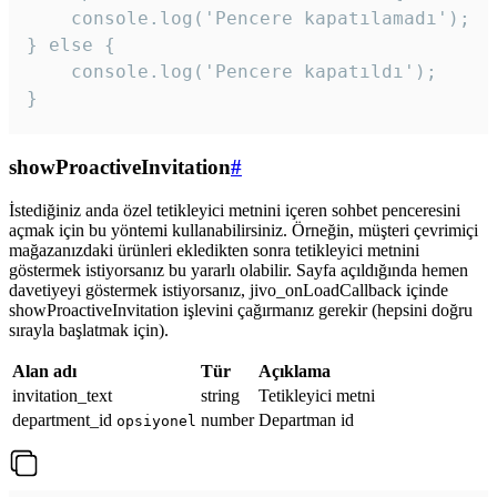
    console.log('Pencere kapatılamadı');

} else {

    console.log('Pencere kapatıldı');

}
showProactiveInvitation
#
İstediğiniz anda özel tetikleyici metnini içeren sohbet penceresini
açmak için bu yöntemi kullanabilirsiniz. Örneğin, müşteri çevrimiçi
mağazanızdaki ürünleri ekledikten sonra tetikleyici metnini
göstermek istiyorsanız bu yararlı olabilir. Sayfa açıldığında hemen
davetiyeyi göstermek istiyorsanız, jivo_onLoadCallback içinde
showProactiveInvitation işlevini çağırmanız gerekir (hepsini doğru
sırayla başlatmak için).
Alan adı
Tür
Açıklama
invitation_text
string
Tetikleyici metni
department_id
number
Departman id
opsiyonel