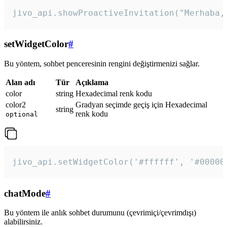
jivo_api.showProactiveInvitation("Merhaba,
setWidgetColor
#
Bu yöntem, sohbet penceresinin rengini değiştirmenizi sağlar.
Alan adı
Tür
Açıklama
color
string
Hexadecimal renk kodu
color2
Gradyan seçimde geçiş için Hexadecimal
string
renk kodu
optional
jivo_api.setWidgetColor('#ffffff', '#00000
chatMode
#
Bu yöntem ile anlık sohbet durumunu (çevrimiçi/çevrimdışı)
alabilirsiniz.