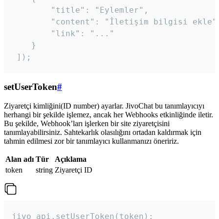
        "title": "Eylemler",

        "content": "İletişim bilgisi ekle",
        "link": "..."

    }

 ]); 
setUserToken
#
Ziyaretçi kimliğini(ID number) ayarlar. JivoChat bu tanımlayıcıyı
herhangi bir şekilde işlemez, ancak her Webhooks etkinliğinde iletir.
Bu şekilde, Webhook’ları işlerken bir site ziyaretçisini
tanımlayabilirsiniz. Sahtekarlık olasılığını ortadan kaldırmak için
tahmin edilmesi zor bir tanımlayıcı kullanmanızı öneririz.
Alan adı
Tür
Açıklama
token
string
Ziyaretçi ID
jivo_api.setUserToken(token);