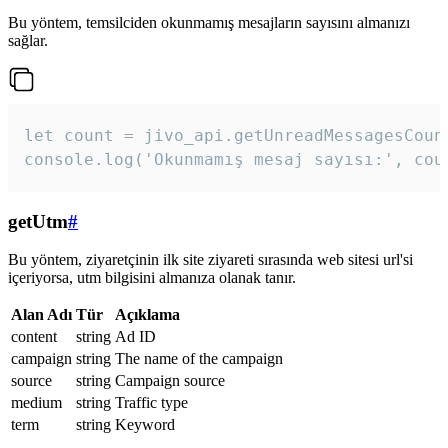
Bu yöntem, temsilciden okunmamış mesajların sayısını almanızı
sağlar.
let count = jivo_api.getUnreadMessagesCount
console.log('Okunmamış mesaj sayısı:', cou
getUtm
#
Bu yöntem, ziyaretçinin ilk site ziyareti sırasında web sitesi url'si
içeriyorsa, utm bilgisini almanıza olanak tanır.
Alan Adı
Tür
Açıklama
content
string
Ad ID
campaign
string
The name of the campaign
source
string
Campaign source
medium
string
Traffic type
term
string
Keyword