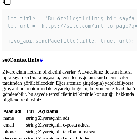
let title = 'Bu özelleştirilmiş bir sayfa b
let url = 'https://site.com/url_to_page?q=p
jivo_api.sendPageTitle(title, true, url);
setContactInfo
#
Ziyaretçinin iletişim bilgilerini ayarlar. Atayacağınız iletişim bilgisi,
tıpkı ziyaretçi bırakmışçasına, temsilci uygulamasında temsilciler
tarafından görülebilecektir. Eğer sitenize giriş(login) yapılabiliyorsa,
giriş ardından oturumdaki ziyaretçi bilgisini, bu yöntemle JivoChat’e
gönderebilir, bu sayede temsilcilerinizi kiminle konuştuğu hakkında
bilgilendirebilirsiniz.
Alan adı
Tür
Açıklama
name
string
Ziyaretçinin adı
email
string
Ziyaretçinin e-posta adresi
phone
string
Ziyaretçinin telefon numarası
description
string
Ziyaretçiye dair ek bilgiler