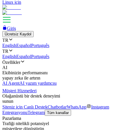
Linux için
Giriş
Ücretsiz Kaydol
TR
English
Español
Português
TR
English
Español
Português
Özellikler
AI
Ekibinizin performansını
yapay zeka ile artırın
AI Agent
AI yazım yardımcısı
Müşteri Hizmetleri
Olağanüstü bir destek deneyimi
sunun
Siteniz için Canlı Destek
Chatbotlar
WhatsApp
Instagram
Entegrasyonu
Telegram
Tüm kanallar
Pazarlama
Trafiği nitelikli potansiyel
müşterilere dönüştürün