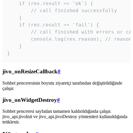
    if (res.result == 'ok') {

        // call finished successfully

    }

    if (res.result == 'fail') {

        // call finished with errors or can
        console.log(res.reason); // reason 
    }

} 
jivo_onResizeCallback
#
Sohbet penceresinin boyutu ziyaretçi tarafından değiştirildiğinde
çalışır.
jivo_onWidgetDestroy
#
Sohbet penceresi sayfadan tamamen kaldırıldığında çalışır.
jivo_api.jivoInit ve jivo_api.jivoDestroy yöntemleri kullanıldığında
tetiklenir.