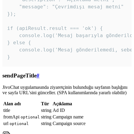
    "message": "Çevrimdışı mesaj metni"

});

if (apiResult.result === 'ok') {

    console.log('Mesaj başarıyla gönderildi
} else {

    console.log('Mesaj gönderilemedi, sebeb
}
sendPageTitle
#
JivoChat uygulamasında ziyaretçinin bulunduğu sayfanın başlığını
ve sayfa URL'sini günceller. (SPA kullanımlarında yararlı olabilir)
Alan adı
Tür
Açıklama
title
string
Ad ID
fromApi
string
Campaign name
optional
url
string
Campaign source
optional