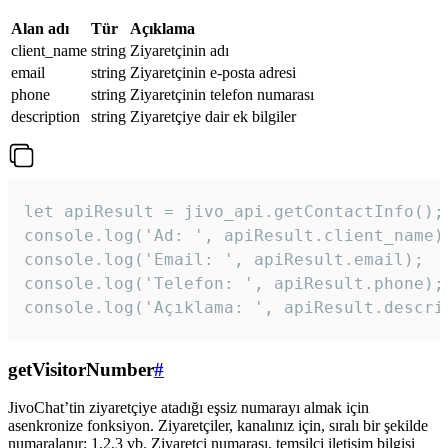
Alan adı
Tür
Açıklama
client_name
string
Ziyaretçinin adı
email
string
Ziyaretçinin e-posta adresi
phone
string
Ziyaretçinin telefon numarası
description
string
Ziyaretçiye dair ek bilgiler
let apiResult = jivo_api.getContactInfo();

console.log('Ad: ', apiResult.client_name);
console.log('Email: ', apiResult.email);

console.log('Telefon: ', apiResult.phone);

console.log('Açıklama: ', apiResult.descri
getVisitorNumber
#
JivoChat’tin ziyaretçiye atadığı eşsiz numarayı almak için
asenkronize fonksiyon. Ziyaretçiler, kanalınız için, sıralı bir şekilde
numaralanır: 1,2,3 vb. Ziyaretçi numarası, temsilci iletişim bilgisi