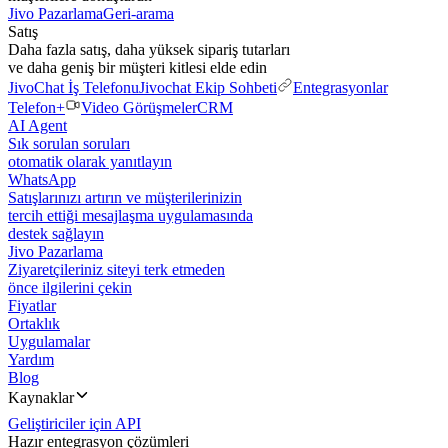
Jivo Pazarlama
Geri-arama
Satış
Daha fazla satış, daha yüksek sipariş tutarları
ve daha geniş bir müşteri kitlesi elde edin
JivoChat İş Telefonu
Jivochat Ekip Sohbeti
Entegrasyonlar
Telefon+
Video Görüşmeler
CRM
AI Agent
Sık sorulan soruları
otomatik olarak yanıtlayın
WhatsApp
Satışlarınızı artırın ve müşterilerinizin
tercih ettiği mesajlaşma uygulamasında
destek sağlayın
Jivo Pazarlama
Ziyaretçileriniz siteyi terk etmeden
önce ilgilerini çekin
Fiyatlar
Ortaklık
Uygulamalar
Yardım
Blog
Kaynaklar
Geliştiriciler için API
Hazır entegrasyon çözümleri