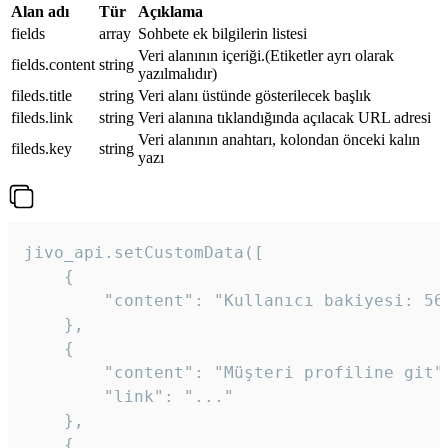
Alan adı
Tür
Açıklama
fields
array
Sohbete ek bilgilerin listesi
Veri alanının içeriği.(Etiketler ayrı olarak
fields.content
string
yazılmalıdır)
fileds.title
string
Veri alanı üstünde gösterilecek başlık
fileds.link
string
Veri alanına tıklandığında açılacak URL adresi
Veri alanının anahtarı, kolondan önceki kalın
fileds.key
string
yazı
jivo_api.setCustomData([

    {

        "content": "Kullanıcı bakiyesi: 56T
    },

    {

        "content": "Müşteri profiline git",
        "link": "..."

    },

    {
