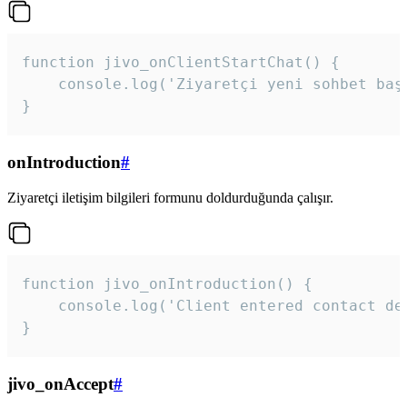
function jivo_onClientStartChat() {

    console.log('Ziyaretçi yeni sohbet başl
}
onIntroduction
#
Ziyaretçi iletişim bilgileri formunu doldurduğunda çalışır.
function jivo_onIntroduction() {

    console.log('Client entered contact det
}
jivo_onAccept
#