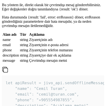
Bu yöntem ile, direkt olarak bir çevrimdışı mesaj gönderebilirsiniz.
Eğer değişkenler doğru tanımlandıysa {result: 'ok'} döner.
Hata durumunda {result: 'fail', error: errReason} döner, errReason
gönderdiğiniz parametrelere dair hata mesajıdır, ya da neden
çevrimdışı mesajın iletilemediğidir.
Alan adı
Tür
Açıklama
name
string
Ziyaretçinin adı
email
string
Ziyaretçinin e-posta adresi
phone
string
Ziyaretçinin telefon numarası
description
string
Ziyaretçiye dair ek açıklama
message
string
Çevrimdışı mesajın metni
let apiResult = jivo_api.sendOfflineMessage
    "name": "Cemil Turan",

    "email": "cemil@turan.com",

    "phone": "+905554987855",

    "description": "Açıklama metni",
