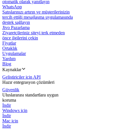
otomatik olarak yanıtlayın
WhatsApp
Satışlarınızı artırın ve müşterilerinizin
tercih ettiği mesajlaşma uygulamasında
destek sağlayın
Jivo Pazarlama
Ziyaretçileriniz siteyi terk etmeden
önce ilgilerini çekin
Fiyatlar
Ortaklık
Uygulamalar
Yardım
Blog
Kaynaklar
Geliştiriciler için API
Hazır entegrasyon çözümleri
Güvenlik
Uluslararası standartlara uygun
koruma
İndir
Windows için
İndir
Mac için
İndir