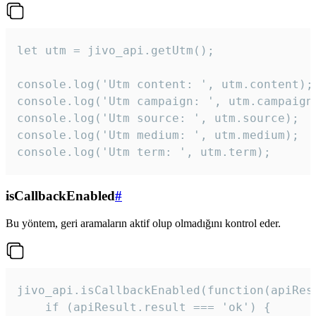
let utm = jivo_api.getUtm();

console.log('Utm content: ', utm.content);

console.log('Utm campaign: ', utm.campaign)
console.log('Utm source: ', utm.source);

console.log('Utm medium: ', utm.medium);

console.log('Utm term: ', utm.term);
isCallbackEnabled
#
Bu yöntem, geri aramaların aktif olup olmadığını kontrol eder.
jivo_api.isCallbackEnabled(function(apiResu
    if (apiResult.result === 'ok') {
