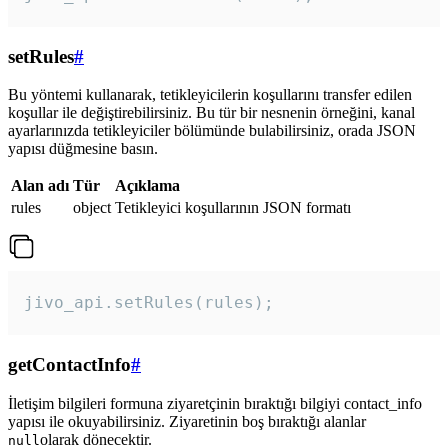
setRules
#
Bu yöntemi kullanarak, tetikleyicilerin koşullarını transfer edilen
koşullar ile değiştirebilirsiniz. Bu tür bir nesnenin örneğini, kanal
ayarlarınızda tetikleyiciler bölümünde bulabilirsiniz, orada JSON
yapısı düğmesine basın.
Alan adı
Tür
Açıklama
rules
object
Tetikleyici koşullarının JSON formatı
jivo_api.setRules(rules); 
getContactInfo
#
İletişim bilgileri formuna ziyaretçinin bıraktığı bilgiyi contact_info
yapısı ile okuyabilirsiniz. Ziyaretinin boş bıraktığı alanlar
olarak dönecektir.
null