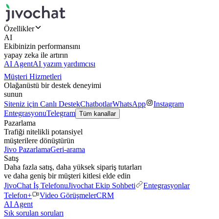
Özellikler
AI
Ekibinizin performansını
yapay zeka ile artırın
AI Agent
AI yazım yardımcısı
Müşteri Hizmetleri
Olağanüstü bir destek deneyimi
sunun
Siteniz için Canlı Destek
Chatbotlar
WhatsApp
Instagram
Entegrasyonu
Telegram
Tüm kanallar
Pazarlama
Trafiği nitelikli potansiyel
müşterilere dönüştürün
Jivo Pazarlama
Geri-arama
Satış
Daha fazla satış, daha yüksek sipariş tutarları
ve daha geniş bir müşteri kitlesi elde edin
JivoChat İş Telefonu
Jivochat Ekip Sohbeti
Entegrasyonlar
Telefon+
Video Görüşmeler
CRM
AI Agent
Sık sorulan soruları