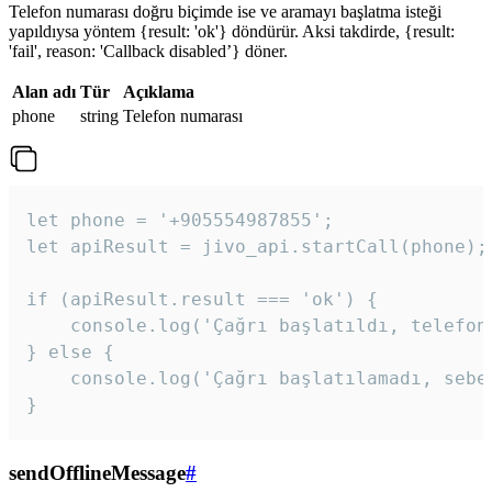
Telefon numarası doğru biçimde ise ve aramayı başlatma isteği
yapıldıysa yöntem {result: 'ok'} döndürür. Aksi takdirde, {result:
'fail', reason: 'Callback disabled’} döner.
Alan adı
Tür
Açıklama
phone
string
Telefon numarası
let phone = '+905554987855';

let apiResult = jivo_api.startCall(phone);

if (apiResult.result === 'ok') {

    console.log('Çağrı başlatıldı, telefon 
} else {

    console.log('Çağrı başlatılamadı, sebeb
}
sendOfflineMessage
#