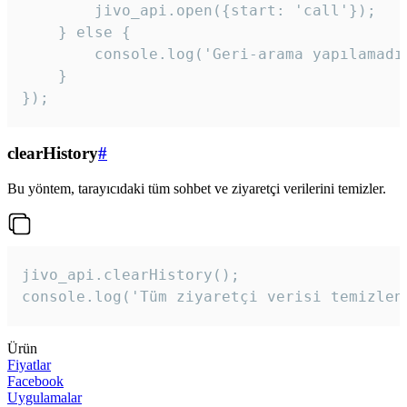
        jivo_api.open({start: 'call'});

    } else {

        console.log('Geri-arama yapılamadı
    }

}); 
clearHistory
#
Bu yöntem, tarayıcıdaki tüm sohbet ve ziyaretçi verilerini temizler.
jivo_api.clearHistory();

console.log('Tüm ziyaretçi verisi temizlen
Ürün
Fiyatlar
Facebook
Uygulamalar