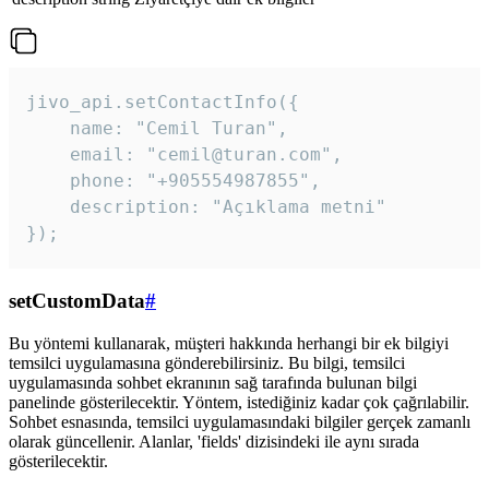
jivo_api.setContactInfo({

    name: "Cemil Turan",

    email: "cemil@turan.com",

    phone: "+905554987855",

    description: "Açıklama metni"

});
setCustomData
#
Bu yöntemi kullanarak, müşteri hakkında herhangi bir ek bilgiyi
temsilci uygulamasına gönderebilirsiniz. Bu bilgi, temsilci
uygulamasında sohbet ekranının sağ tarafında bulunan bilgi
panelinde gösterilecektir. Yöntem, istediğiniz kadar çok çağrılabilir.
Sohbet esnasında, temsilci uygulamasındaki bilgiler gerçek zamanlı
olarak güncellenir. Alanlar, 'fields' dizisindeki ile aynı sırada
gösterilecektir.