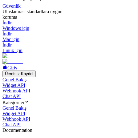
Güvenlik
Uluslararası standartlara uygun
koruma
İndir
Windows için
İndir
Mac için
İndir
Linux için
Giriş
Ücretsiz Kaydol
Genel Bakış
Widget API
Webhook API
Chat API
Kategoriler
Genel Bakış
Widget API
Webhook API
Chat API
Documentation