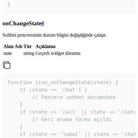
}
onChangeState
#
Sohbet penceresinin durum bilgisi değiştiğinde çalışır.
Alan Adı
Tür
Açıklama
state
string
Geçerli widget durumu
function jivo_onChangeState(state) {

    if (state == 'chat') {

        // Pencere sohbet durumunda

    }

    if (state == 'call' || state == 'chat/c
        // Geri arama formu açıldı

    }

    if (state == 'label' || state == 'chat/