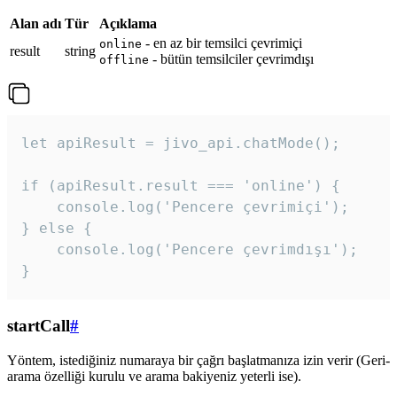
Alan adı
Tür
Açıklama
- en az bir temsilci çevrimiçi
online
result
string
- bütün temsilciler çevrimdışı
offline
let apiResult = jivo_api.chatMode();

if (apiResult.result === 'online') {

    console.log('Pencere çevrimiçi');

} else {

    console.log('Pencere çevrimdışı');

}
startCall
#
Yöntem, istediğiniz numaraya bir çağrı başlatmanıza izin verir (Geri-
arama özelliği kurulu ve arama bakiyeniz yeterli ise).