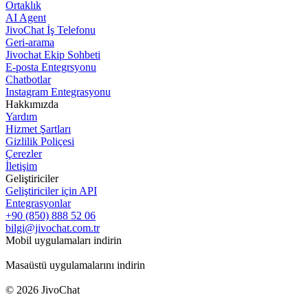
Ortaklık
AI Agent
JivoChat İş Telefonu
Geri-arama
Jivochat Ekip Sohbeti
E-posta Entegrsyonu
Chatbotlar
Instagram Entegrasyonu
Hakkımızda
Yardım
Hizmet Şartları
Gizlilik Poliçesi
Çerezler
İletişim
Geliştiriciler
Geliştiriciler için API
Entegrasyonlar
+90 (850) 888 52 06
bilgi@jivochat.com.tr
Mobil uygulamaları indirin
Masaüstü uygulamalarını indirin
© 2026 JivoChat