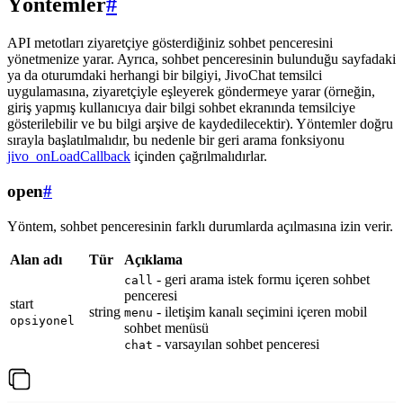
Yöntemler
#
API metotları ziyaretçiye gösterdiğiniz sohbet penceresini
yönetmenize yarar. Ayrıca, sohbet penceresinin bulunduğu sayfadaki
ya da oturumdaki herhangi bir bilgiyi, JivoChat temsilci
uygulamasına, ziyaretçiyle eşleyerek göndermeye yarar (örneğin,
giriş yapmış kullanıcıya dair bilgi sohbet ekranında temsilciye
gösterilebilir ve bu bilgi arşive de kaydedilecektir). Yöntemler doğru
sırayla başlatılmalıdır, bu nedenle bir geri arama fonksiyonu
jivo_onLoadCallback
içinden çağrılmalıdırlar.
open
#
Yöntem, sohbet penceresinin farklı durumlarda açılmasına izin verir.
Alan adı
Tür
Açıklama
- geri arama istek formu içeren sohbet
call
penceresi
start
string
- iletişim kanalı seçimini içeren mobil
menu
opsiyonel
sohbet menüsü
- varsayılan sohbet penceresi
chat