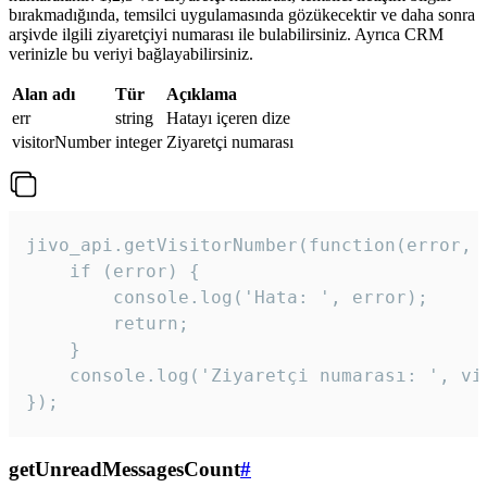
bırakmadığında, temsilci uygulamasında gözükecektir ve daha sonra
arşivde ilgili ziyaretçiyi numarası ile bulabilirsiniz. Ayrıca CRM
verinizle bu veriyi bağlayabilirsiniz.
Alan adı
Tür
Açıklama
err
string
Hatayı içeren dize
visitorNumber
integer
Ziyaretçi numarası
jivo_api.getVisitorNumber(function(error, v
    if (error) {

        console.log('Hata: ', error);

        return;

    }  

    console.log('Ziyaretçi numarası: ', vis
});
getUnreadMessagesCount
#