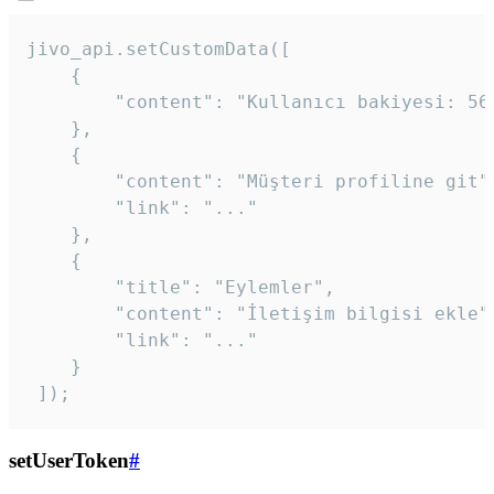
jivo_api.setCustomData([

    {

        "content": "Kullanıcı bakiyesi: 56T
    },

    {

        "content": "Müşteri profiline git",
        "link": "..."

    },

    {

        "title": "Eylemler",

        "content": "İletişim bilgisi ekle",
        "link": "..."

    }

 ]); 
setUserToken
#