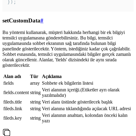
});
setCustomData
#
Bu yöntemi kullanarak, müşteri hakkında herhangi bir ek bilgiyi
temsilci uygulamasına gönderebilirsiniz. Bu bilgi, temsilci
uygulamasında sohbet ekranının sağ tarafında bulunan bilgi
panelinde gösterilecektir. Yöntem, istediğiniz kadar çok çağrılabilir.
Sohbet esnasında, temsilci uygulamasındaki bilgiler gerçek zamanlı
olarak güncellenir. Alanlar, 'fields' dizisindeki ile aynı sırada
gösterilecektir.
Alan adı
Tür
Açıklama
fields
array
Sohbete ek bilgilerin listesi
Veri alanının içeriği.(Etiketler ayrı olarak
fields.content
string
yazılmalıdır)
fileds.title
string
Veri alanı üstünde gösterilecek başlık
fileds.link
string
Veri alanına tıklandığında açılacak URL adresi
Veri alanının anahtarı, kolondan önceki kalın
fileds.key
string
yazı