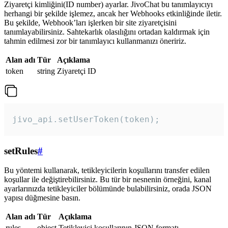
Ziyaretçi kimliğini(ID number) ayarlar. JivoChat bu tanımlayıcıyı
herhangi bir şekilde işlemez, ancak her Webhooks etkinliğinde iletir.
Bu şekilde, Webhook’ları işlerken bir site ziyaretçisini
tanımlayabilirsiniz. Sahtekarlık olasılığını ortadan kaldırmak için
tahmin edilmesi zor bir tanımlayıcı kullanmanızı öneririz.
Alan adı
Tür
Açıklama
token
string
Ziyaretçi ID
jivo_api.setUserToken(token);
setRules
#
Bu yöntemi kullanarak, tetikleyicilerin koşullarını transfer edilen
koşullar ile değiştirebilirsiniz. Bu tür bir nesnenin örneğini, kanal
ayarlarınızda tetikleyiciler bölümünde bulabilirsiniz, orada JSON
yapısı düğmesine basın.
Alan adı
Tür
Açıklama
rules
object
Tetikleyici koşullarının JSON formatı