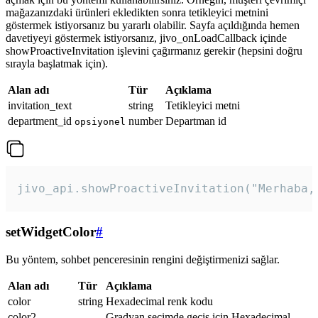
mağazanızdaki ürünleri ekledikten sonra tetikleyici metnini
göstermek istiyorsanız bu yararlı olabilir. Sayfa açıldığında hemen
davetiyeyi göstermek istiyorsanız, jivo_onLoadCallback içinde
showProactiveInvitation işlevini çağırmanız gerekir (hepsini doğru
sırayla başlatmak için).
Alan adı
Tür
Açıklama
invitation_text
string
Tetikleyici metni
department_id
number
Departman id
opsiyonel
jivo_api.showProactiveInvitation("Merhaba,
setWidgetColor
#
Bu yöntem, sohbet penceresinin rengini değiştirmenizi sağlar.
Alan adı
Tür
Açıklama
color
string
Hexadecimal renk kodu
color2
Gradyan seçimde geçiş için Hexadecimal