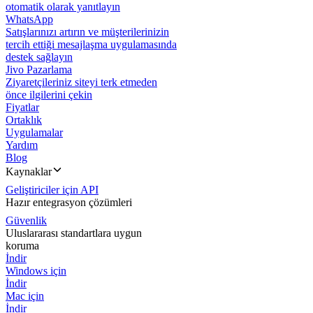
otomatik olarak yanıtlayın
WhatsApp
Satışlarınızı artırın ve müşterilerinizin
tercih ettiği mesajlaşma uygulamasında
destek sağlayın
Jivo Pazarlama
Ziyaretçileriniz siteyi terk etmeden
önce ilgilerini çekin
Fiyatlar
Ortaklık
Uygulamalar
Yardım
Blog
Kaynaklar
Geliştiriciler için API
Hazır entegrasyon çözümleri
Güvenlik
Uluslararası standartlara uygun
koruma
İndir
Windows için
İndir
Mac için
İndir