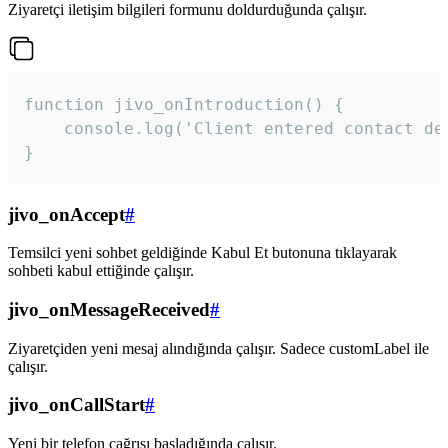
Ziyaretçi iletişim bilgileri formunu doldurduğunda çalışır.
function jivo_onIntroduction() {

    console.log('Client entered contact det
}
jivo_onAccept
#
Temsilci yeni sohbet geldiğinde Kabul Et butonuna tıklayarak
sohbeti kabul ettiğinde çalışır.
jivo_onMessageReceived
#
Ziyaretçiden yeni mesaj alındığında çalışır. Sadece customLabel ile
çalışır.
jivo_onCallStart
#
Yeni bir telefon çağrısı başladığında çalışır.