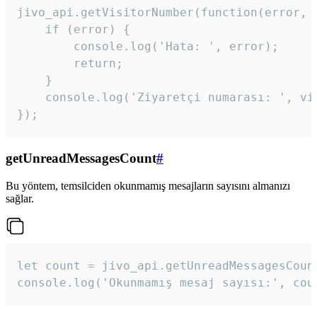
jivo_api.getVisitorNumber(function(error, v
    if (error) {

        console.log('Hata: ', error);

        return;

    }  

    console.log('Ziyaretçi numarası: ', vis
});
getUnreadMessagesCount
#
Bu yöntem, temsilciden okunmamış mesajların sayısını almanızı
sağlar.
let count = jivo_api.getUnreadMessagesCount
console.log('Okunmamış mesaj sayısı:', cou