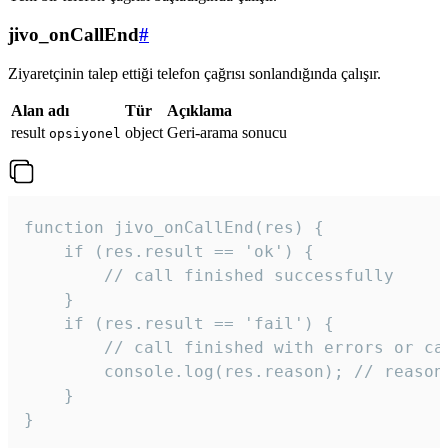
jivo_onCallEnd
#
Ziyaretçinin talep ettiği telefon çağrısı sonlandığında çalışır.
Alan adı
Tür
Açıklama
result
object
Geri-arama sonucu
opsiyonel
function jivo_onCallEnd(res) {

    if (res.result == 'ok') {

        // call finished successfully

    }

    if (res.result == 'fail') {

        // call finished with errors or can
        console.log(res.reason); // reason 
    }

} 