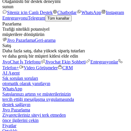
Olağanüstü bir destek deneyimi
sunun
Siteniz için Canlı Destek
Chatbotlar
WhatsApp
Instagram
Entegrasyonu
Telegram
Tüm kanallar
Pazarlama
Trafiği nitelikli potansiyel
müşterilere dönüştürün
Jivo Pazarlama
Geri-arama
Satış
Daha fazla satış, daha yüksek sipariş tutarları
ve daha geniş bir müşteri kitlesi elde edin
JivoChat İş Telefonu
Jivochat Ekip Sohbeti
Entegrasyonlar
Telefon+
Video Görüşmeler
CRM
AI Agent
Sık sorulan soruları
otomatik olarak yanıtlayın
WhatsApp
Satışlarınızı artırın ve müşterilerinizin
tercih ettiği mesajlaşma uygulamasında
destek sağlayın
Jivo Pazarlama
Ziyaretçileriniz siteyi terk etmeden
önce ilgilerini çekin
Fiyatlar
Ortaklık