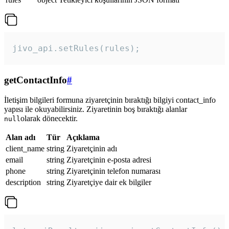
jivo_api.setRules(rules); 
getContactInfo
#
İletişim bilgileri formuna ziyaretçinin bıraktığı bilgiyi contact_info
yapısı ile okuyabilirsiniz. Ziyaretinin boş bıraktığı alanlar
olarak dönecektir.
null
Alan adı
Tür
Açıklama
client_name
string
Ziyaretçinin adı
email
string
Ziyaretçinin e-posta adresi
phone
string
Ziyaretçinin telefon numarası
description
string
Ziyaretçiye dair ek bilgiler