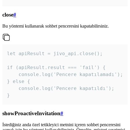
close
#
Bu yöntemi kullanarak sohbet penceresini kapatabilirsiniz.
let apiResult = jivo_api.close();

if (apiResult.result === 'fail') {

    console.log('Pencere kapatılamadı');

} else {

    console.log('Pencere kapatıldı');

}
showProactiveInvitation
#
İstediğiniz anda özel tetikleyici metnini içeren sohbet penceresini
açmak için bu yöntemi kullanabilirsiniz. Örneğin, müşteri çevrimiçi