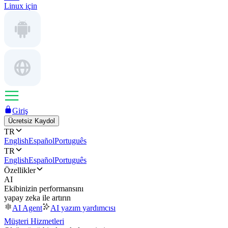
Linux için
Giriş
Ücretsiz Kaydol
TR
English
Español
Português
TR
English
Español
Português
Özellikler
AI
Ekibinizin performansını
yapay zeka ile artırın
AI Agent
AI yazım yardımcısı
Müşteri Hizmetleri