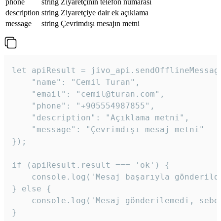
phone
string
Ziyaretçinin telefon numarası
description
string
Ziyaretçiye dair ek açıklama
message
string
Çevrimdışı mesajın metni
let apiResult = jivo_api.sendOfflineMessage
    "name": "Cemil Turan",

    "email": "cemil@turan.com",

    "phone": "+905554987855",

    "description": "Açıklama metni",

    "message": "Çevrimdışı mesaj metni"

});

if (apiResult.result === 'ok') {

    console.log('Mesaj başarıyla gönderildi
} else {

    console.log('Mesaj gönderilemedi, sebeb
}