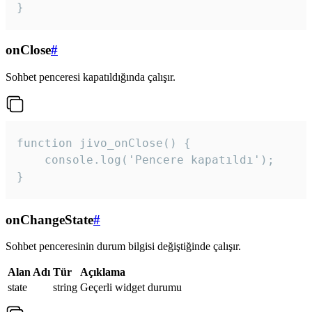
}
onClose
#
Sohbet penceresi kapatıldığında çalışır.
function jivo_onClose() {

    console.log('Pencere kapatıldı');

}
onChangeState
#
Sohbet penceresinin durum bilgisi değiştiğinde çalışır.
Alan Adı
Tür
Açıklama
state
string
Geçerli widget durumu