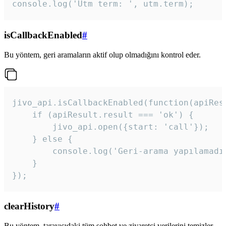
console.log('Utm term: ', utm.term);
isCallbackEnabled
#
Bu yöntem, geri aramaların aktif olup olmadığını kontrol eder.
jivo_api.isCallbackEnabled(function(apiResu
    if (apiResult.result === 'ok') {

        jivo_api.open({start: 'call'});

    } else {

        console.log('Geri-arama yapılamadı
    }

}); 
clearHistory
#
Bu yöntem, tarayıcıdaki tüm sohbet ve ziyaretçi verilerini temizler.