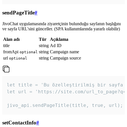
sendPageTitle
#
JivoChat uygulamasında ziyaretçinin bulunduğu sayfanın başlığını
ve sayfa URL'sini günceller. (SPA kullanımlarında yararlı olabilir)
Alan adı
Tür
Açıklama
title
string
Ad ID
fromApi
string
Campaign name
optional
url
string
Campaign source
optional
let title = 'Bu özelleştirilmiş bir sayfa b
let url = 'https://site.com/url_to_page?q=p
jivo_api.sendPageTitle(title, true, url);
setContactInfo
#