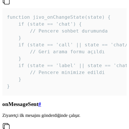
function jivo_onChangeState(state) {

    if (state == 'chat') {

        // Pencere sohbet durumunda

    }

    if (state == 'call' || state == 'chat/c
        // Geri arama formu açıldı

    }

    if (state == 'label' || state == 'chat/
        // Pencere minimize edildi

    }

}
onMessageSent
#
Ziyaretçi ilk mesajını gönderdiğinde çalışır.