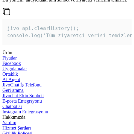
jivo_api.clearHistory();

console.log('Tüm ziyaretçi verisi temizlen
Ürün
Fiyatlar
Facebook
Uygulamalar
Ortaklık
AI Agent
JivoChat İş Telefonu
Geri-arama
Jivochat Ekip Sohbeti
E-posta Entegrsyonu
Chatbotlar
Instagram Entegrasyonu
Hakkımızda
Yardım
Hizmet Şartları
Gizlilik Poliçesi