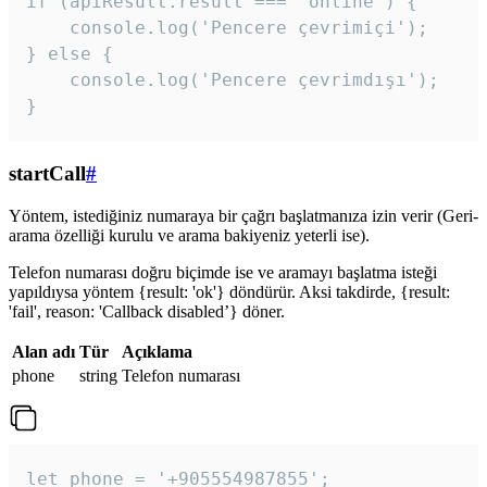
if (apiResult.result === 'online') {

    console.log('Pencere çevrimiçi');

} else {

    console.log('Pencere çevrimdışı');

}
startCall
#
Yöntem, istediğiniz numaraya bir çağrı başlatmanıza izin verir (Geri-
arama özelliği kurulu ve arama bakiyeniz yeterli ise).
Telefon numarası doğru biçimde ise ve aramayı başlatma isteği
yapıldıysa yöntem {result: 'ok'} döndürür. Aksi takdirde, {result:
'fail', reason: 'Callback disabled’} döner.
Alan adı
Tür
Açıklama
phone
string
Telefon numarası
let phone = '+905554987855';
