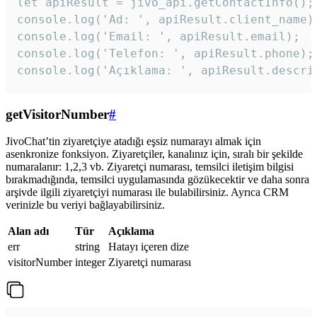
let apiResult = jivo_api.getContactInfo();

console.log('Ad: ', apiResult.client_name);
console.log('Email: ', apiResult.email);

console.log('Telefon: ', apiResult.phone);

console.log('Açıklama: ', apiResult.descri
getVisitorNumber
#
JivoChat’tin ziyaretçiye atadığı eşsiz numarayı almak için
asenkronize fonksiyon. Ziyaretçiler, kanalınız için, sıralı bir şekilde
numaralanır: 1,2,3 vb. Ziyaretçi numarası, temsilci iletişim bilgisi
bırakmadığında, temsilci uygulamasında gözükecektir ve daha sonra
arşivde ilgili ziyaretçiyi numarası ile bulabilirsiniz. Ayrıca CRM
verinizle bu veriyi bağlayabilirsiniz.
Alan adı
Tür
Açıklama
err
string
Hatayı içeren dize
visitorNumber
integer
Ziyaretçi numarası