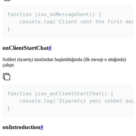
function jivo_onMessageSent() {

    console.log('Client sent the first mess
}
onClientStartChat
#
Sohbet ziyaretçi tarafından başlatıldığında (ilk mesajı o attığında)
çalışır.
function jivo_onClientStartChat() {

    console.log('Ziyaretçi yeni sohbet başl
}
onIntroduction
#