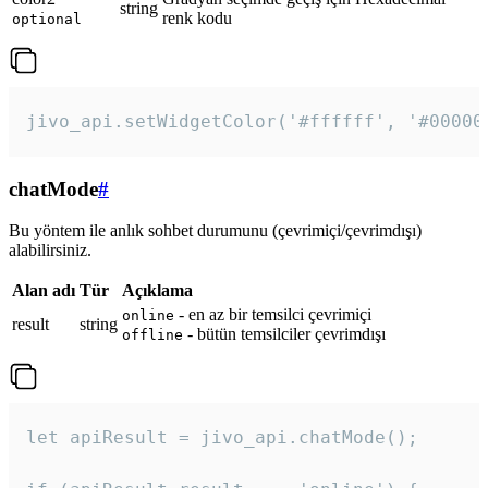
string
renk kodu
optional
jivo_api.setWidgetColor('#ffffff', '#00000
chatMode
#
Bu yöntem ile anlık sohbet durumunu (çevrimiçi/çevrimdışı)
alabilirsiniz.
Alan adı
Tür
Açıklama
- en az bir temsilci çevrimiçi
online
result
string
- bütün temsilciler çevrimdışı
offline
let apiResult = jivo_api.chatMode();
