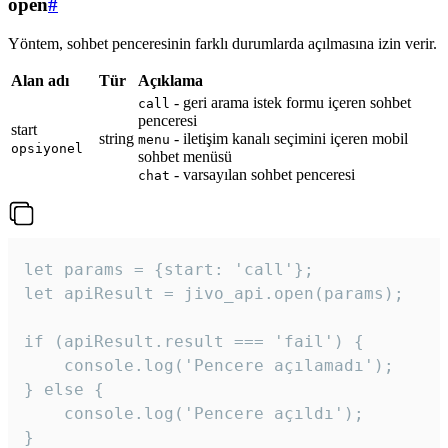
open
#
Yöntem, sohbet penceresinin farklı durumlarda açılmasına izin verir.
Alan adı
Tür
Açıklama
- geri arama istek formu içeren sohbet
call
penceresi
start
string
- iletişim kanalı seçimini içeren mobil
menu
opsiyonel
sohbet menüsü
- varsayılan sohbet penceresi
chat
let params = {start: 'call'};

let apiResult = jivo_api.open(params);

if (apiResult.result === 'fail') {

    console.log('Pencere açılamadı');

} else {

    console.log('Pencere açıldı');

}