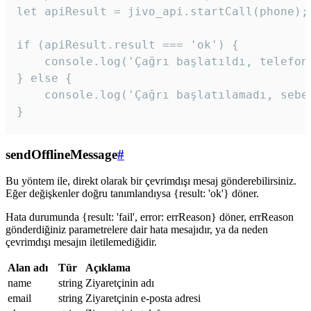
let apiResult = jivo_api.startCall(phone);

if (apiResult.result === 'ok') {

    console.log('Çağrı başlatıldı, telefon 
} else {

    console.log('Çağrı başlatılamadı, sebeb
}
sendOfflineMessage
#
Bu yöntem ile, direkt olarak bir çevrimdışı mesaj gönderebilirsiniz.
Eğer değişkenler doğru tanımlandıysa {result: 'ok'} döner.
Hata durumunda {result: 'fail', error: errReason} döner, errReason
gönderdiğiniz parametrelere dair hata mesajıdır, ya da neden
çevrimdışı mesajın iletilemediğidir.
Alan adı
Tür
Açıklama
name
string
Ziyaretçinin adı
email
string
Ziyaretçinin e-posta adresi