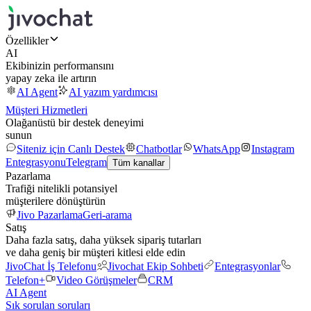
Özellikler
AI
Ekibinizin performansını
yapay zeka ile artırın
AI Agent
AI yazım yardımcısı
Müşteri Hizmetleri
Olağanüstü bir destek deneyimi
sunun
Siteniz için Canlı Destek
Chatbotlar
WhatsApp
Instagram
Entegrasyonu
Telegram
Tüm kanallar
Pazarlama
Trafiği nitelikli potansiyel
müşterilere dönüştürün
Jivo Pazarlama
Geri-arama
Satış
Daha fazla satış, daha yüksek sipariş tutarları
ve daha geniş bir müşteri kitlesi elde edin
JivoChat İş Telefonu
Jivochat Ekip Sohbeti
Entegrasyonlar
Telefon+
Video Görüşmeler
CRM
AI Agent
Sık sorulan soruları