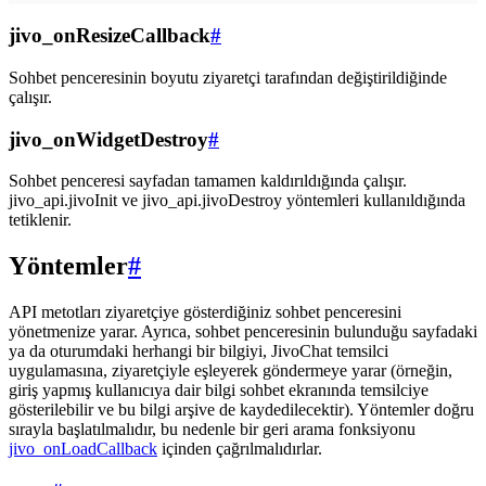
jivo_onResizeCallback
#
Sohbet penceresinin boyutu ziyaretçi tarafından değiştirildiğinde
çalışır.
jivo_onWidgetDestroy
#
Sohbet penceresi sayfadan tamamen kaldırıldığında çalışır.
jivo_api.jivoInit ve jivo_api.jivoDestroy yöntemleri kullanıldığında
tetiklenir.
Yöntemler
#
API metotları ziyaretçiye gösterdiğiniz sohbet penceresini
yönetmenize yarar. Ayrıca, sohbet penceresinin bulunduğu sayfadaki
ya da oturumdaki herhangi bir bilgiyi, JivoChat temsilci
uygulamasına, ziyaretçiyle eşleyerek göndermeye yarar (örneğin,
giriş yapmış kullanıcıya dair bilgi sohbet ekranında temsilciye
gösterilebilir ve bu bilgi arşive de kaydedilecektir). Yöntemler doğru
sırayla başlatılmalıdır, bu nedenle bir geri arama fonksiyonu
jivo_onLoadCallback
içinden çağrılmalıdırlar.