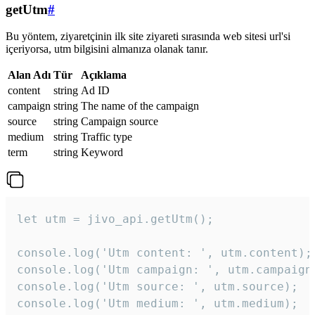
getUtm
#
Bu yöntem, ziyaretçinin ilk site ziyareti sırasında web sitesi url'si
içeriyorsa, utm bilgisini almanıza olanak tanır.
Alan Adı
Tür
Açıklama
content
string
Ad ID
campaign
string
The name of the campaign
source
string
Campaign source
medium
string
Traffic type
term
string
Keyword
let utm = jivo_api.getUtm();

console.log('Utm content: ', utm.content);

console.log('Utm campaign: ', utm.campaign)
console.log('Utm source: ', utm.source);

console.log('Utm medium: ', utm.medium);
