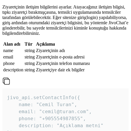
Ziyaretçinin iletişim bilgilerini ayarlar. Atayacağınız iletişim bilgisi,
tıpkı ziyaretçi bırakmışçasına, temsilci uygulamasında temsilciler
tarafından görülebilecektir. Eğer sitenize giriş(login) yapılabiliyorsa,
giriş ardından oturumdaki ziyaretçi bilgisini, bu yöntemle JivoChat’e
gönderebilir, bu sayede temsilcilerinizi kiminle konuştuğu hakkında
bilgilendirebilirsiniz.
Alan adı
Tür
Açıklama
name
string
Ziyaretçinin adı
email
string
Ziyaretçinin e-posta adresi
phone
string
Ziyaretçinin telefon numarası
description
string
Ziyaretçiye dair ek bilgiler
jivo_api.setContactInfo({

    name: "Cemil Turan",

    email: "cemil@turan.com",

    phone: "+905554987855",

    description: "Açıklama metni"
