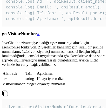
console.log('Ad: ', apiResult.client_name);
console.log('Email: ', apiResult.email);

console.log('Telefon: ', apiResult.phone);

console.log('Açıklama: ', apiResult.descri
getVisitorNumber
#
JivoChat’tin ziyaretçiye atadığı eşsiz numarayı almak için
asenkronize fonksiyon. Ziyaretçiler, kanalınız için, sıralı bir şekilde
numaralanır: 1,2,3 vb. Ziyaretçi numarası, temsilci iletişim bilgisi
bırakmadığında, temsilci uygulamasında gözükecektir ve daha sonra
arşivde ilgili ziyaretçiyi numarası ile bulabilirsiniz. Ayrıca CRM
verinizle bu veriyi bağlayabilirsiniz.
Alan adı
Tür
Açıklama
err
string
Hatayı içeren dize
visitorNumber
integer
Ziyaretçi numarası
jivo_api.getVisitorNumber(function(error, v