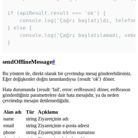
if (apiResult.result === 'ok') {

    console.log('Çağrı başlatıldı, telefon 
} else {

    console.log('Çağrı başlatılamadı, sebeb
}
sendOfflineMessage
#
Bu yöntem ile, direkt olarak bir çevrimdışı mesaj gönderebilirsiniz.
Eğer değişkenler doğru tanımlandıysa {result: 'ok'} döner.
Hata durumunda {result: 'fail', error: errReason} döner, errReason
gönderdiğiniz parametrelere dair hata mesajıdır, ya da neden
çevrimdışı mesajın iletilemediğidir.
Alan adı
Tür
Açıklama
name
string
Ziyaretçinin adı
email
string
Ziyaretçinin e-posta adresi
phone
string
Ziyaretçinin telefon numarası