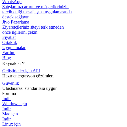
WhatsApp
Satışlarınızı artırın ve müşterilerinizin
tercih ettiği mesajlaşma uygulamasında
destek sağlayın
Jivo Pazarlama
Ziyaretçileriniz siteyi terk etmeden
önce ilgilerini çekin
Fiyatlar
Ortaklık
Uygulamalar
Yardım
Blog
Kaynaklar
Geliştiriciler için API
Hazır entegrasyon çözümleri
Güvenlik
Uluslararası standartlara uygun
koruma
İndir
Windows için
İndir
Mac için
İndir
Linux için