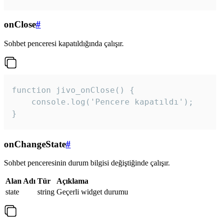
onClose
#
Sohbet penceresi kapatıldığında çalışır.
function jivo_onClose() {

    console.log('Pencere kapatıldı');

}
onChangeState
#
Sohbet penceresinin durum bilgisi değiştiğinde çalışır.
Alan Adı
Tür
Açıklama
state
string
Geçerli widget durumu