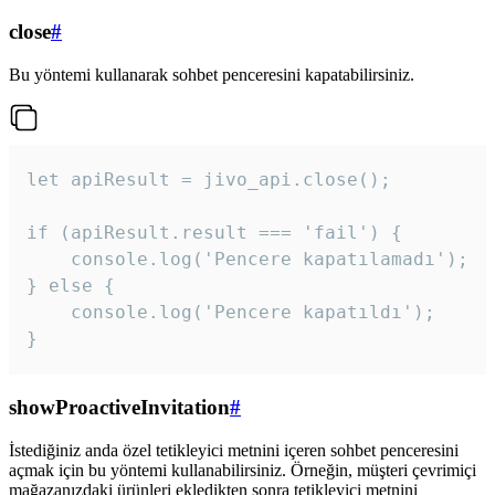
close
#
Bu yöntemi kullanarak sohbet penceresini kapatabilirsiniz.
let apiResult = jivo_api.close();

if (apiResult.result === 'fail') {

    console.log('Pencere kapatılamadı');

} else {

    console.log('Pencere kapatıldı');

}
showProactiveInvitation
#
İstediğiniz anda özel tetikleyici metnini içeren sohbet penceresini
açmak için bu yöntemi kullanabilirsiniz. Örneğin, müşteri çevrimiçi
mağazanızdaki ürünleri ekledikten sonra tetikleyici metnini