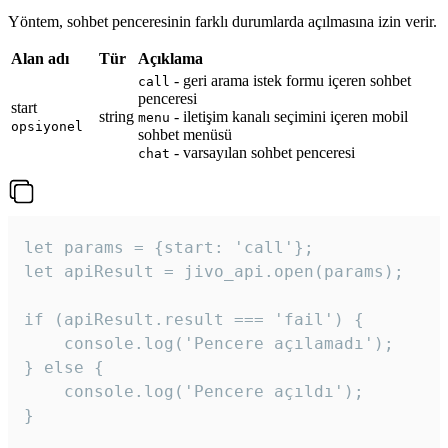
Yöntem, sohbet penceresinin farklı durumlarda açılmasına izin verir.
Alan adı
Tür
Açıklama
- geri arama istek formu içeren sohbet
call
penceresi
start
string
- iletişim kanalı seçimini içeren mobil
menu
opsiyonel
sohbet menüsü
- varsayılan sohbet penceresi
chat
let params = {start: 'call'};

let apiResult = jivo_api.open(params);

if (apiResult.result === 'fail') {

    console.log('Pencere açılamadı');

} else {

    console.log('Pencere açıldı');

}