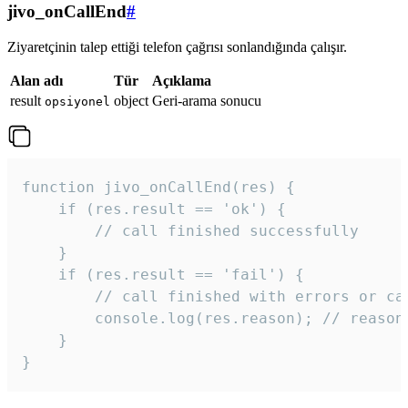
jivo_onCallEnd
#
Ziyaretçinin talep ettiği telefon çağrısı sonlandığında çalışır.
Alan adı
Tür
Açıklama
result
object
Geri-arama sonucu
opsiyonel
function jivo_onCallEnd(res) {

    if (res.result == 'ok') {

        // call finished successfully

    }

    if (res.result == 'fail') {

        // call finished with errors or can
        console.log(res.reason); // reason 
    }

} 