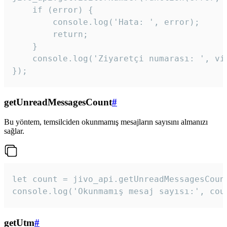
    if (error) {

        console.log('Hata: ', error);

        return;

    }  

    console.log('Ziyaretçi numarası: ', vis
});
getUnreadMessagesCount
#
Bu yöntem, temsilciden okunmamış mesajların sayısını almanızı
sağlar.
let count = jivo_api.getUnreadMessagesCount
console.log('Okunmamış mesaj sayısı:', cou
getUtm
#