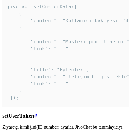
jivo_api.setCustomData([

    {

        "content": "Kullanıcı bakiyesi: 56T
    },

    {

        "content": "Müşteri profiline git",
        "link": "..."

    },

    {

        "title": "Eylemler",

        "content": "İletişim bilgisi ekle",
        "link": "..."

    }

 ]); 
setUserToken
#
Ziyaretçi kimliğini(ID number) ayarlar. JivoChat bu tanımlayıcıyı