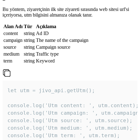
Bu yöntem, ziyaretçinin ilk site ziyareti sırasında web sitesi url'si
içeriyorsa, utm bilgisini almanıza olanak tanır.
Alan Adı
Tür
Açıklama
content
string
Ad ID
campaign
string
The name of the campaign
source
string
Campaign source
medium
string
Traffic type
term
string
Keyword
let utm = jivo_api.getUtm();

console.log('Utm content: ', utm.content);

console.log('Utm campaign: ', utm.campaign)
console.log('Utm source: ', utm.source);

console.log('Utm medium: ', utm.medium);

console.log('Utm term: ', utm.term);