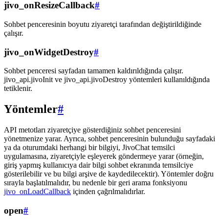
jivo_onResizeCallback
#
Sohbet penceresinin boyutu ziyaretçi tarafından değiştirildiğinde
çalışır.
jivo_onWidgetDestroy
#
Sohbet penceresi sayfadan tamamen kaldırıldığında çalışır.
jivo_api.jivoInit ve jivo_api.jivoDestroy yöntemleri kullanıldığında
tetiklenir.
Yöntemler
#
API metotları ziyaretçiye gösterdiğiniz sohbet penceresini
yönetmenize yarar. Ayrıca, sohbet penceresinin bulunduğu sayfadaki
ya da oturumdaki herhangi bir bilgiyi, JivoChat temsilci
uygulamasına, ziyaretçiyle eşleyerek göndermeye yarar (örneğin,
giriş yapmış kullanıcıya dair bilgi sohbet ekranında temsilciye
gösterilebilir ve bu bilgi arşive de kaydedilecektir). Yöntemler doğru
sırayla başlatılmalıdır, bu nedenle bir geri arama fonksiyonu
jivo_onLoadCallback
içinden çağrılmalıdırlar.
open
#