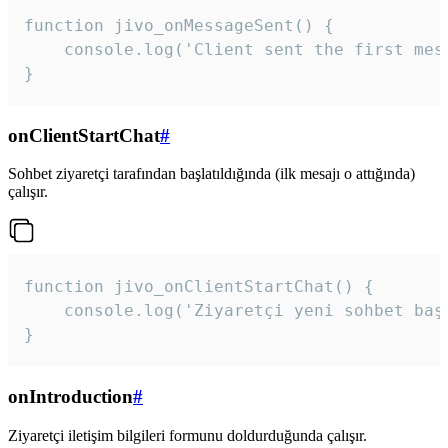
function jivo_onMessageSent() {

    console.log('Client sent the first mess
}
onClientStartChat
#
Sohbet ziyaretçi tarafından başlatıldığında (ilk mesajı o attığında)
çalışır.
function jivo_onClientStartChat() {

    console.log('Ziyaretçi yeni sohbet başl
}
onIntroduction
#
Ziyaretçi iletişim bilgileri formunu doldurduğunda çalışır.