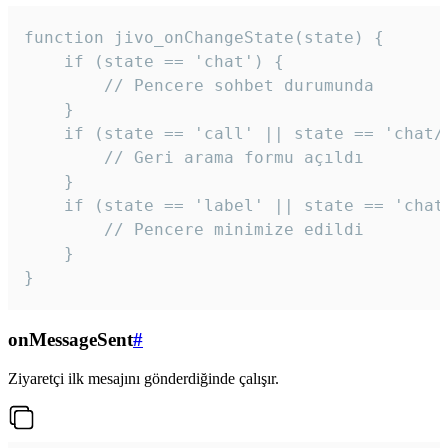
function jivo_onChangeState(state) {

    if (state == 'chat') {

        // Pencere sohbet durumunda

    }

    if (state == 'call' || state == 'chat/c
        // Geri arama formu açıldı

    }

    if (state == 'label' || state == 'chat/
        // Pencere minimize edildi

    }

}
onMessageSent
#
Ziyaretçi ilk mesajını gönderdiğinde çalışır.