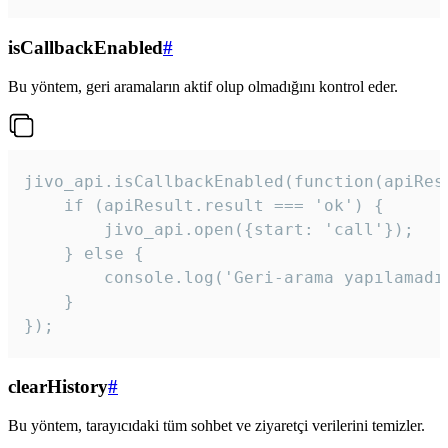
isCallbackEnabled
#
Bu yöntem, geri aramaların aktif olup olmadığını kontrol eder.
jivo_api.isCallbackEnabled(function(apiResu
    if (apiResult.result === 'ok') {

        jivo_api.open({start: 'call'});

    } else {

        console.log('Geri-arama yapılamadı
    }

}); 
clearHistory
#
Bu yöntem, tarayıcıdaki tüm sohbet ve ziyaretçi verilerini temizler.