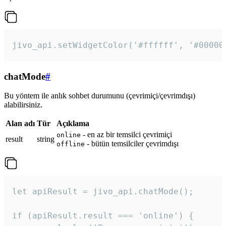
jivo_api.setWidgetColor('#ffffff', '#00000
chatMode
#
Bu yöntem ile anlık sohbet durumunu (çevrimiçi/çevrimdışı)
alabilirsiniz.
Alan adı
Tür
Açıklama
- en az bir temsilci çevrimiçi
online
result
string
- bütün temsilciler çevrimdışı
offline
let apiResult = jivo_api.chatMode();

if (apiResult.result === 'online') {
