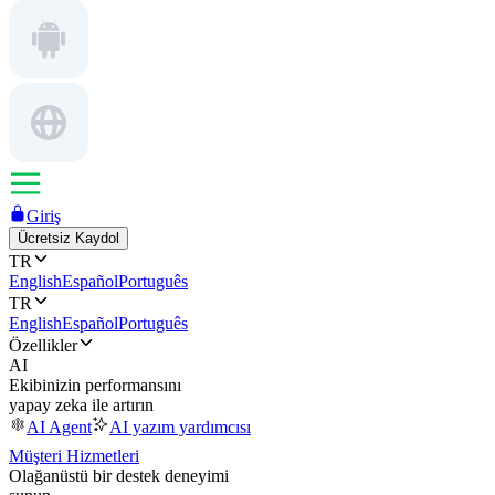
Giriş
Ücretsiz Kaydol
TR
English
Español
Português
TR
English
Español
Português
Özellikler
AI
Ekibinizin performansını
yapay zeka ile artırın
AI Agent
AI yazım yardımcısı
Müşteri Hizmetleri
Olağanüstü bir destek deneyimi