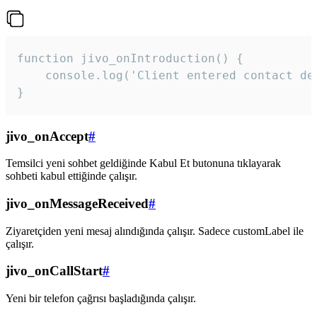
function jivo_onIntroduction() {

    console.log('Client entered contact det
}
jivo_onAccept
#
Temsilci yeni sohbet geldiğinde Kabul Et butonuna tıklayarak
sohbeti kabul ettiğinde çalışır.
jivo_onMessageReceived
#
Ziyaretçiden yeni mesaj alındığında çalışır. Sadece customLabel ile
çalışır.
jivo_onCallStart
#
Yeni bir telefon çağrısı başladığında çalışır.