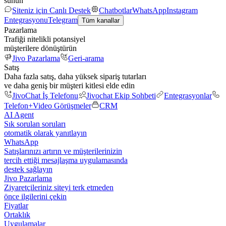
sunun
Siteniz için Canlı Destek
Chatbotlar
WhatsApp
Instagram
Entegrasyonu
Telegram
Tüm kanallar
Pazarlama
Trafiği nitelikli potansiyel
müşterilere dönüştürün
Jivo Pazarlama
Geri-arama
Satış
Daha fazla satış, daha yüksek sipariş tutarları
ve daha geniş bir müşteri kitlesi elde edin
JivoChat İş Telefonu
Jivochat Ekip Sohbeti
Entegrasyonlar
Telefon+
Video Görüşmeler
CRM
AI Agent
Sık sorulan soruları
otomatik olarak yanıtlayın
WhatsApp
Satışlarınızı artırın ve müşterilerinizin
tercih ettiği mesajlaşma uygulamasında
destek sağlayın
Jivo Pazarlama
Ziyaretçileriniz siteyi terk etmeden
önce ilgilerini çekin
Fiyatlar
Ortaklık
Uygulamalar