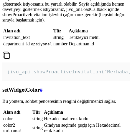
göstermek istiyorsanız bu yararlı olabilir. Sayfa açıldığında hemen
davetiyeyi göstermek istiyorsanız, jivo_onLoadCallback içinde
showProactiveInvitation işlevini çağırmanız gerekir (hepsini doğru
sırayla başlatmak için).
Alan adı
Tür
Açıklama
invitation_text
string
Tetikleyici metni
department_id
number
Departman id
opsiyonel
jivo_api.showProactiveInvitation("Merhaba,
setWidgetColor
#
Bu yöntem, sohbet penceresinin rengini değiştirmenizi sağlar.
Alan adı
Tür
Açıklama
color
string
Hexadecimal renk kodu
color2
Gradyan seçimde geçiş için Hexadecimal
string
renk kodu
optional