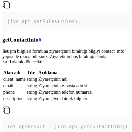
jivo_api.setRules(rules); 
getContactInfo
#
İletişim bilgileri formuna ziyaretçinin bıraktığı bilgiyi contact_info
yapısı ile okuyabilirsiniz. Ziyaretinin boş bıraktığı alanlar
olarak dönecektir.
null
Alan adı
Tür
Açıklama
client_name
string
Ziyaretçinin adı
email
string
Ziyaretçinin e-posta adresi
phone
string
Ziyaretçinin telefon numarası
description
string
Ziyaretçiye dair ek bilgiler
let apiResult = jivo_api.getContactInfo();
