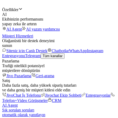
Özellikler
AI
Ekibinizin performansını
yapay zeka ile artırın
AI Agent
AI yazım yardımcısı
Müşteri Hizmetleri
Olağanüstü bir destek deneyimi
sunun
Siteniz için Canlı Destek
Chatbotlar
WhatsApp
Instagram
Entegrasyonu
Telegram
Tüm kanallar
Pazarlama
Trafiği nitelikli potansiyel
müşterilere dönüştürün
Jivo Pazarlama
Geri-arama
Satış
Daha fazla satış, daha yüksek sipariş tutarları
ve daha geniş bir müşteri kitlesi elde edin
JivoChat İş Telefonu
Jivochat Ekip Sohbeti
Entegrasyonlar
Telefon+
Video Görüşmeler
CRM
AI Agent
Sık sorulan soruları
otomatik olarak yanıtlayın