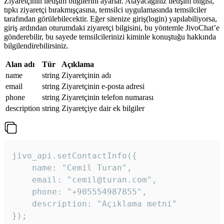
Ziyaretçinin iletişim bilgilerini ayarlar. Atayacağınız iletişim bilgisi,
tıpkı ziyaretçi bırakmışçasına, temsilci uygulamasında temsilciler
tarafından görülebilecektir. Eğer sitenize giriş(login) yapılabiliyorsa,
giriş ardından oturumdaki ziyaretçi bilgisini, bu yöntemle JivoChat’e
gönderebilir, bu sayede temsilcilerinizi kiminle konuştuğu hakkında
bilgilendirebilirsiniz.
Alan adı
Tür
Açıklama
name
string
Ziyaretçinin adı
email
string
Ziyaretçinin e-posta adresi
phone
string
Ziyaretçinin telefon numarası
description
string
Ziyaretçiye dair ek bilgiler
jivo_api.setContactInfo({

    name: "Cemil Turan",

    email: "cemil@turan.com",

    phone: "+905554987855",

    description: "Açıklama metni"

});