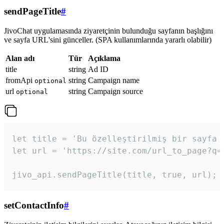
sendPageTitle
#
JivoChat uygulamasında ziyaretçinin bulunduğu sayfanın başlığını
ve sayfa URL'sini günceller. (SPA kullanımlarında yararlı olabilir)
Alan adı
Tür
Açıklama
title
string
Ad ID
fromApi
string
Campaign name
optional
url
string
Campaign source
optional
let title = 'Bu özelleştirilmiş bir sayfa b
let url = 'https://site.com/url_to_page?q=p
jivo_api.sendPageTitle(title, true, url);
setContactInfo
#