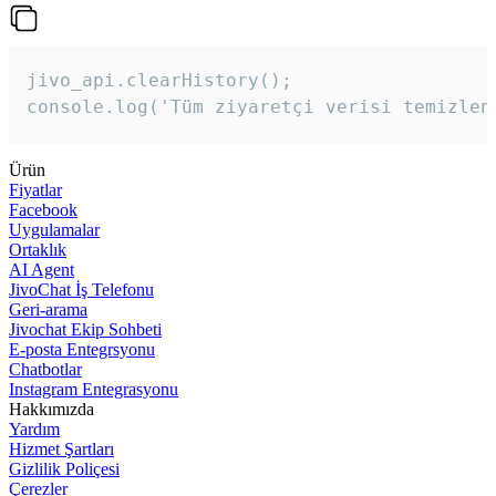
jivo_api.clearHistory();

console.log('Tüm ziyaretçi verisi temizlen
Ürün
Fiyatlar
Facebook
Uygulamalar
Ortaklık
AI Agent
JivoChat İş Telefonu
Geri-arama
Jivochat Ekip Sohbeti
E-posta Entegrsyonu
Chatbotlar
Instagram Entegrasyonu
Hakkımızda
Yardım
Hizmet Şartları
Gizlilik Poliçesi
Çerezler