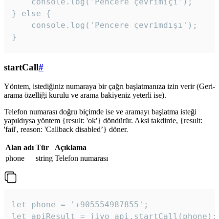
    console.log('Pencere çevrimiçi');

} else {

    console.log('Pencere çevrimdışı');

}
startCall
#
Yöntem, istediğiniz numaraya bir çağrı başlatmanıza izin verir (Geri-
arama özelliği kurulu ve arama bakiyeniz yeterli ise).
Telefon numarası doğru biçimde ise ve aramayı başlatma isteği
yapıldıysa yöntem {result: 'ok'} döndürür. Aksi takdirde, {result:
'fail', reason: 'Callback disabled’} döner.
Alan adı
Tür
Açıklama
phone
string
Telefon numarası
let phone = '+905554987855';

let apiResult = jivo_api.startCall(phone);
