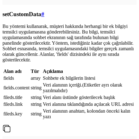
setCustomData
#
Bu yöntemi kullanarak, müşteri hakkında herhangi bir ek bilgiyi
temsilci uygulamasına gönderebilirsiniz. Bu bilgi, temsilci
uygulamasında sohbet ekranının sağ tarafında bulunan bilgi
panelinde gösterilecektir. Yöntem, istediğiniz kadar çok çağrılabilir.
Sohbet esnasında, temsilci uygulamasındaki bilgiler gerçek zamanlı
olarak güncellenir. Alanlar, 'fields' dizisindeki ile aynı sırada
gösterilecektir.
Alan adı
Tür
Açıklama
fields
array
Sohbete ek bilgilerin listesi
Veri alanının içeriği.(Etiketler ayrı olarak
fields.content
string
yazılmalıdır)
fileds.title
string
Veri alanı üstünde gösterilecek başlık
fileds.link
string
Veri alanına tıklandığında açılacak URL adresi
Veri alanının anahtarı, kolondan önceki kalın
fileds.key
string
yazı