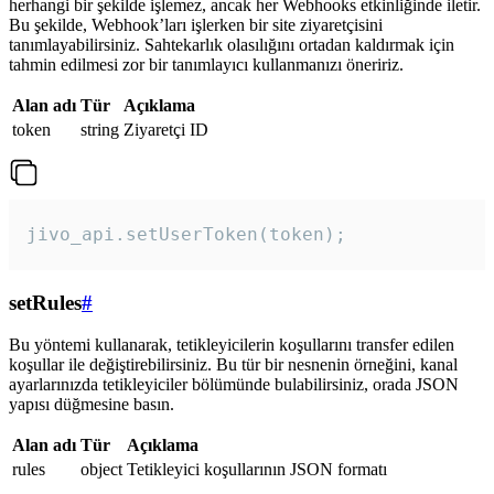
herhangi bir şekilde işlemez, ancak her Webhooks etkinliğinde iletir.
Bu şekilde, Webhook’ları işlerken bir site ziyaretçisini
tanımlayabilirsiniz. Sahtekarlık olasılığını ortadan kaldırmak için
tahmin edilmesi zor bir tanımlayıcı kullanmanızı öneririz.
Alan adı
Tür
Açıklama
token
string
Ziyaretçi ID
jivo_api.setUserToken(token);
setRules
#
Bu yöntemi kullanarak, tetikleyicilerin koşullarını transfer edilen
koşullar ile değiştirebilirsiniz. Bu tür bir nesnenin örneğini, kanal
ayarlarınızda tetikleyiciler bölümünde bulabilirsiniz, orada JSON
yapısı düğmesine basın.
Alan adı
Tür
Açıklama
rules
object
Tetikleyici koşullarının JSON formatı