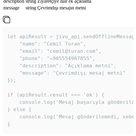
description
string
Ziyaretçiye dair ek açıklama
message
string
Çevrimdışı mesajın metni
let apiResult = jivo_api.sendOfflineMessage
    "name": "Cemil Turan",

    "email": "cemil@turan.com",

    "phone": "+905554987855",

    "description": "Açıklama metni",

    "message": "Çevrimdışı mesaj metni"

});

if (apiResult.result === 'ok') {

    console.log('Mesaj başarıyla gönderildi
} else {

    console.log('Mesaj gönderilemedi, sebeb
}