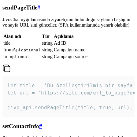
sendPageTitle
#
JivoChat uygulamasında ziyaretçinin bulunduğu sayfanın başlığını
ve sayfa URL'sini günceller. (SPA kullanımlarında yararlı olabilir)
Alan adı
Tür
Açıklama
title
string
Ad ID
fromApi
string
Campaign name
optional
url
string
Campaign source
optional
let title = 'Bu özelleştirilmiş bir sayfa b
let url = 'https://site.com/url_to_page?q=p
jivo_api.sendPageTitle(title, true, url);
setContactInfo
#