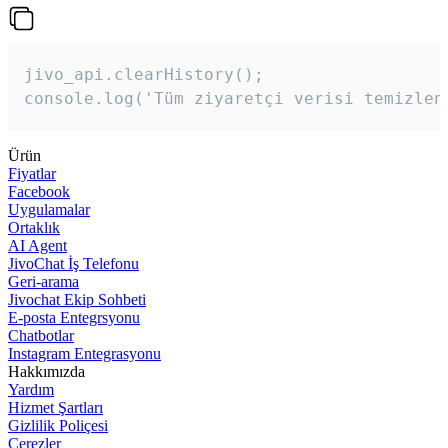
jivo_api.clearHistory();

console.log('Tüm ziyaretçi verisi temizlen
Ürün
Fiyatlar
Facebook
Uygulamalar
Ortaklık
AI Agent
JivoChat İş Telefonu
Geri-arama
Jivochat Ekip Sohbeti
E-posta Entegrsyonu
Chatbotlar
Instagram Entegrasyonu
Hakkımızda
Yardım
Hizmet Şartları
Gizlilik Poliçesi
Çerezler