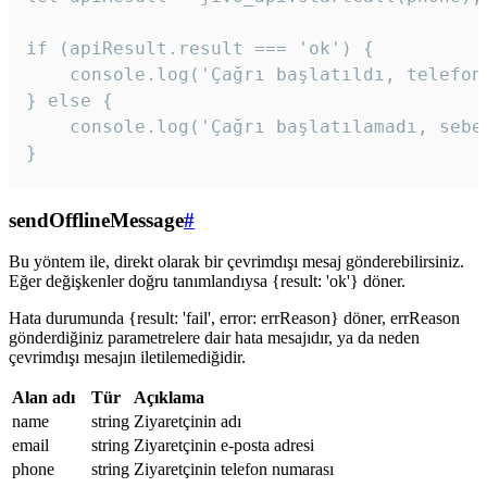
if (apiResult.result === 'ok') {

    console.log('Çağrı başlatıldı, telefon 
} else {

    console.log('Çağrı başlatılamadı, sebeb
}
sendOfflineMessage
#
Bu yöntem ile, direkt olarak bir çevrimdışı mesaj gönderebilirsiniz.
Eğer değişkenler doğru tanımlandıysa {result: 'ok'} döner.
Hata durumunda {result: 'fail', error: errReason} döner, errReason
gönderdiğiniz parametrelere dair hata mesajıdır, ya da neden
çevrimdışı mesajın iletilemediğidir.
Alan adı
Tür
Açıklama
name
string
Ziyaretçinin adı
email
string
Ziyaretçinin e-posta adresi
phone
string
Ziyaretçinin telefon numarası