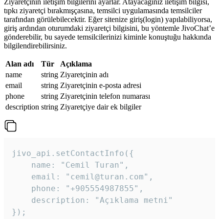
Ziyaretçinin iletişim bilgilerini ayarlar. Atayacağınız iletişim bilgisi,
tıpkı ziyaretçi bırakmışçasına, temsilci uygulamasında temsilciler
tarafından görülebilecektir. Eğer sitenize giriş(login) yapılabiliyorsa,
giriş ardından oturumdaki ziyaretçi bilgisini, bu yöntemle JivoChat’e
gönderebilir, bu sayede temsilcilerinizi kiminle konuştuğu hakkında
bilgilendirebilirsiniz.
Alan adı
Tür
Açıklama
name
string
Ziyaretçinin adı
email
string
Ziyaretçinin e-posta adresi
phone
string
Ziyaretçinin telefon numarası
description
string
Ziyaretçiye dair ek bilgiler
jivo_api.setContactInfo({

    name: "Cemil Turan",

    email: "cemil@turan.com",

    phone: "+905554987855",

    description: "Açıklama metni"

});