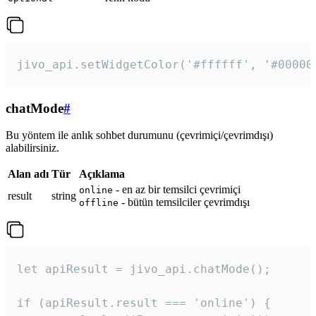
jivo_api.setWidgetColor('#ffffff', '#00000
chatMode
#
Bu yöntem ile anlık sohbet durumunu (çevrimiçi/çevrimdışı)
alabilirsiniz.
Alan adı
Tür
Açıklama
- en az bir temsilci çevrimiçi
online
result
string
- bütün temsilciler çevrimdışı
offline
let apiResult = jivo_api.chatMode();

if (apiResult.result === 'online') {
