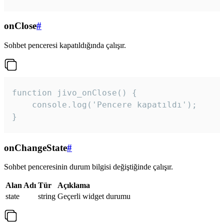
onClose
#
Sohbet penceresi kapatıldığında çalışır.
function jivo_onClose() {

    console.log('Pencere kapatıldı');

}
onChangeState
#
Sohbet penceresinin durum bilgisi değiştiğinde çalışır.
Alan Adı
Tür
Açıklama
state
string
Geçerli widget durumu