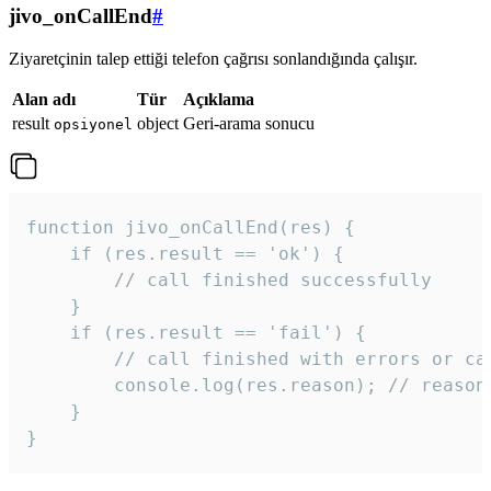
jivo_onCallEnd
#
Ziyaretçinin talep ettiği telefon çağrısı sonlandığında çalışır.
Alan adı
Tür
Açıklama
result
object
Geri-arama sonucu
opsiyonel
function jivo_onCallEnd(res) {

    if (res.result == 'ok') {

        // call finished successfully

    }

    if (res.result == 'fail') {

        // call finished with errors or can
        console.log(res.reason); // reason 
    }

} 