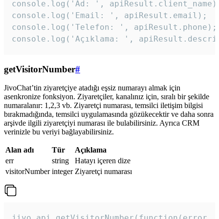
console.log('Ad: ', apiResult.client_name);
console.log('Email: ', apiResult.email);

console.log('Telefon: ', apiResult.phone);

console.log('Açıklama: ', apiResult.descri
getVisitorNumber
#
JivoChat’tin ziyaretçiye atadığı eşsiz numarayı almak için
asenkronize fonksiyon. Ziyaretçiler, kanalınız için, sıralı bir şekilde
numaralanır: 1,2,3 vb. Ziyaretçi numarası, temsilci iletişim bilgisi
bırakmadığında, temsilci uygulamasında gözükecektir ve daha sonra
arşivde ilgili ziyaretçiyi numarası ile bulabilirsiniz. Ayrıca CRM
verinizle bu veriyi bağlayabilirsiniz.
Alan adı
Tür
Açıklama
err
string
Hatayı içeren dize
visitorNumber
integer
Ziyaretçi numarası
jivo_api.getVisitorNumber(function(error, v