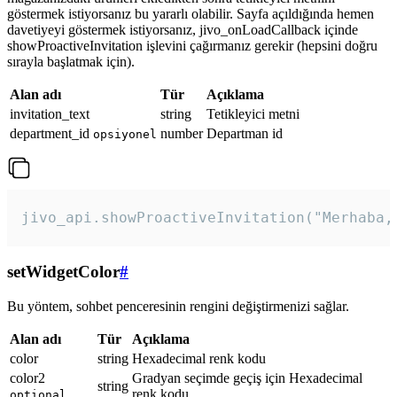
göstermek istiyorsanız bu yararlı olabilir. Sayfa açıldığında hemen
davetiyeyi göstermek istiyorsanız, jivo_onLoadCallback içinde
showProactiveInvitation işlevini çağırmanız gerekir (hepsini doğru
sırayla başlatmak için).
Alan adı
Tür
Açıklama
invitation_text
string
Tetikleyici metni
department_id
number
Departman id
opsiyonel
jivo_api.showProactiveInvitation("Merhaba,
setWidgetColor
#
Bu yöntem, sohbet penceresinin rengini değiştirmenizi sağlar.
Alan adı
Tür
Açıklama
color
string
Hexadecimal renk kodu
color2
Gradyan seçimde geçiş için Hexadecimal
string
renk kodu
optional