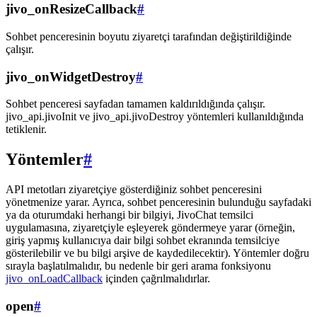
jivo_onResizeCallback
#
Sohbet penceresinin boyutu ziyaretçi tarafından değiştirildiğinde
çalışır.
jivo_onWidgetDestroy
#
Sohbet penceresi sayfadan tamamen kaldırıldığında çalışır.
jivo_api.jivoInit ve jivo_api.jivoDestroy yöntemleri kullanıldığında
tetiklenir.
Yöntemler
#
API metotları ziyaretçiye gösterdiğiniz sohbet penceresini
yönetmenize yarar. Ayrıca, sohbet penceresinin bulunduğu sayfadaki
ya da oturumdaki herhangi bir bilgiyi, JivoChat temsilci
uygulamasına, ziyaretçiyle eşleyerek göndermeye yarar (örneğin,
giriş yapmış kullanıcıya dair bilgi sohbet ekranında temsilciye
gösterilebilir ve bu bilgi arşive de kaydedilecektir). Yöntemler doğru
sırayla başlatılmalıdır, bu nedenle bir geri arama fonksiyonu
jivo_onLoadCallback
içinden çağrılmalıdırlar.
open
#