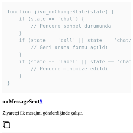
function jivo_onChangeState(state) {

    if (state == 'chat') {

        // Pencere sohbet durumunda

    }

    if (state == 'call' || state == 'chat/c
        // Geri arama formu açıldı

    }

    if (state == 'label' || state == 'chat/
        // Pencere minimize edildi

    }

}
onMessageSent
#
Ziyaretçi ilk mesajını gönderdiğinde çalışır.