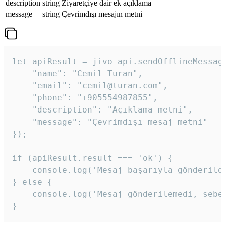
description
string
Ziyaretçiye dair ek açıklama
message
string
Çevrimdışı mesajın metni
let apiResult = jivo_api.sendOfflineMessage
    "name": "Cemil Turan",

    "email": "cemil@turan.com",

    "phone": "+905554987855",

    "description": "Açıklama metni",

    "message": "Çevrimdışı mesaj metni"

});

if (apiResult.result === 'ok') {

    console.log('Mesaj başarıyla gönderildi
} else {

    console.log('Mesaj gönderilemedi, sebeb
}