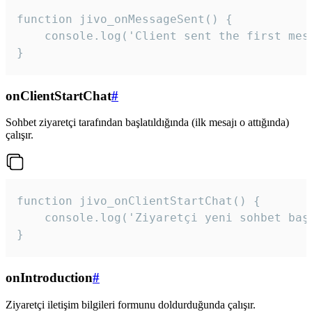
function jivo_onMessageSent() {

    console.log('Client sent the first mess
}
onClientStartChat
#
Sohbet ziyaretçi tarafından başlatıldığında (ilk mesajı o attığında)
çalışır.
function jivo_onClientStartChat() {

    console.log('Ziyaretçi yeni sohbet başl
}
onIntroduction
#
Ziyaretçi iletişim bilgileri formunu doldurduğunda çalışır.