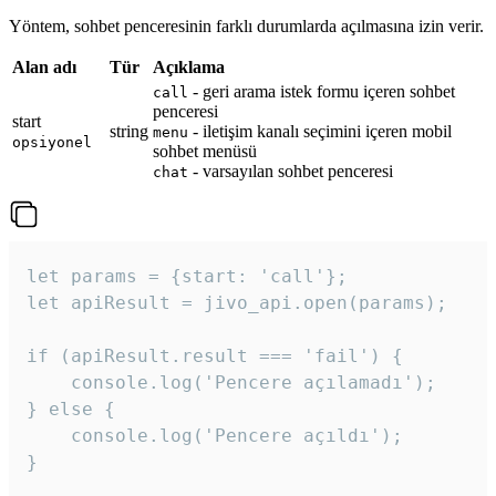
Yöntem, sohbet penceresinin farklı durumlarda açılmasına izin verir.
Alan adı
Tür
Açıklama
- geri arama istek formu içeren sohbet
call
penceresi
start
string
- iletişim kanalı seçimini içeren mobil
menu
opsiyonel
sohbet menüsü
- varsayılan sohbet penceresi
chat
let params = {start: 'call'};

let apiResult = jivo_api.open(params);

if (apiResult.result === 'fail') {

    console.log('Pencere açılamadı');

} else {

    console.log('Pencere açıldı');

}