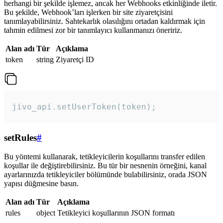
herhangi bir şekilde işlemez, ancak her Webhooks etkinliğinde iletir.
Bu şekilde, Webhook’ları işlerken bir site ziyaretçisini
tanımlayabilirsiniz. Sahtekarlık olasılığını ortadan kaldırmak için
tahmin edilmesi zor bir tanımlayıcı kullanmanızı öneririz.
Alan adı
Tür
Açıklama
token
string
Ziyaretçi ID
jivo_api.setUserToken(token);
setRules
#
Bu yöntemi kullanarak, tetikleyicilerin koşullarını transfer edilen
koşullar ile değiştirebilirsiniz. Bu tür bir nesnenin örneğini, kanal
ayarlarınızda tetikleyiciler bölümünde bulabilirsiniz, orada JSON
yapısı düğmesine basın.
Alan adı
Tür
Açıklama
rules
object
Tetikleyici koşullarının JSON formatı