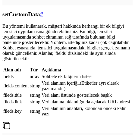
setCustomData
#
Bu yöntemi kullanarak, müşteri hakkında herhangi bir ek bilgiyi
temsilci uygulamasına gönderebilirsiniz. Bu bilgi, temsilci
uygulamasında sohbet ekranının sağ tarafında bulunan bilgi
panelinde gösterilecektir. Yöntem, istediğiniz kadar çok çağrılabilir.
Sohbet esnasında, temsilci uygulamasındaki bilgiler gerçek zamanlı
olarak güncellenir. Alanlar, 'fields' dizisindeki ile aynı sırada
gösterilecektir.
Alan adı
Tür
Açıklama
fields
array
Sohbete ek bilgilerin listesi
Veri alanının içeriği.(Etiketler ayrı olarak
fields.content
string
yazılmalıdır)
fileds.title
string
Veri alanı üstünde gösterilecek başlık
fileds.link
string
Veri alanına tıklandığında açılacak URL adresi
Veri alanının anahtarı, kolondan önceki kalın
fileds.key
string
yazı