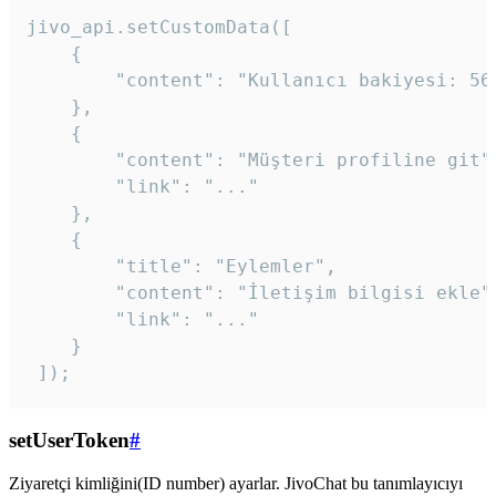
jivo_api.setCustomData([

    {

        "content": "Kullanıcı bakiyesi: 56T
    },

    {

        "content": "Müşteri profiline git",
        "link": "..."

    },

    {

        "title": "Eylemler",

        "content": "İletişim bilgisi ekle",
        "link": "..."

    }

 ]); 
setUserToken
#
Ziyaretçi kimliğini(ID number) ayarlar. JivoChat bu tanımlayıcıyı