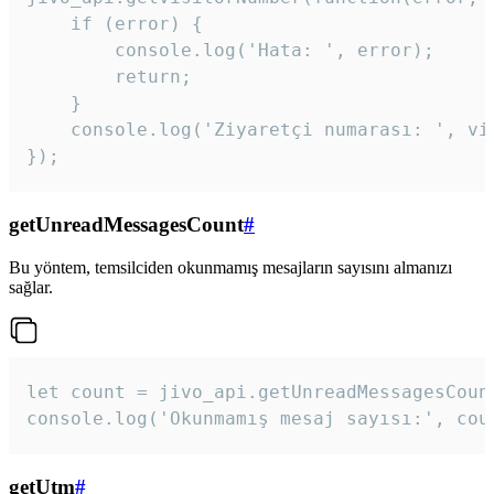
    if (error) {

        console.log('Hata: ', error);

        return;

    }  

    console.log('Ziyaretçi numarası: ', vis
});
getUnreadMessagesCount
#
Bu yöntem, temsilciden okunmamış mesajların sayısını almanızı
sağlar.
let count = jivo_api.getUnreadMessagesCount
console.log('Okunmamış mesaj sayısı:', cou
getUtm
#