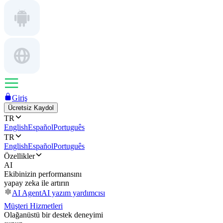
Giriş
Ücretsiz Kaydol
TR
English
Español
Português
TR
English
Español
Português
Özellikler
AI
Ekibinizin performansını
yapay zeka ile artırın
AI Agent
AI yazım yardımcısı
Müşteri Hizmetleri
Olağanüstü bir destek deneyimi