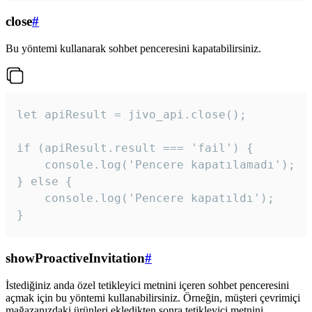
close
#
Bu yöntemi kullanarak sohbet penceresini kapatabilirsiniz.
let apiResult = jivo_api.close();

if (apiResult.result === 'fail') {

    console.log('Pencere kapatılamadı');

} else {

    console.log('Pencere kapatıldı');

}
showProactiveInvitation
#
İstediğiniz anda özel tetikleyici metnini içeren sohbet penceresini
açmak için bu yöntemi kullanabilirsiniz. Örneğin, müşteri çevrimiçi
mağazanızdaki ürünleri ekledikten sonra tetikleyici metnini