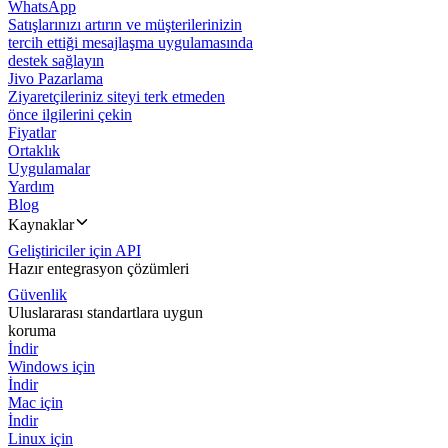
WhatsApp
Satışlarınızı artırın ve müşterilerinizin
tercih ettiği mesajlaşma uygulamasında
destek sağlayın
Jivo Pazarlama
Ziyaretçileriniz siteyi terk etmeden
önce ilgilerini çekin
Fiyatlar
Ortaklık
Uygulamalar
Yardım
Blog
Kaynaklar
Geliştiriciler için API
Hazır entegrasyon çözümleri
Güvenlik
Uluslararası standartlara uygun
koruma
İndir
Windows için
İndir
Mac için
İndir
Linux için