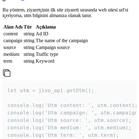
Bu yöntem, ziyaretçinin ilk site ziyareti sırasında web sitesi url'si
içeriyorsa, utm bilgisini almanıza olanak tanır.
Alan Adı
Tür
Açıklama
content
string
Ad ID
campaign
string
The name of the campaign
source
string
Campaign source
medium
string
Traffic type
term
string
Keyword
let utm = jivo_api.getUtm();

console.log('Utm content: ', utm.content);

console.log('Utm campaign: ', utm.campaign)
console.log('Utm source: ', utm.source);

console.log('Utm medium: ', utm.medium);

console.log('Utm term: ', utm.term);