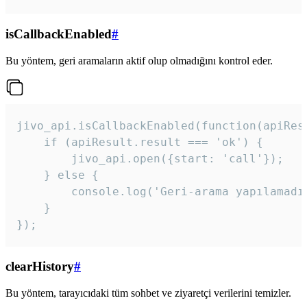
isCallbackEnabled
#
Bu yöntem, geri aramaların aktif olup olmadığını kontrol eder.
jivo_api.isCallbackEnabled(function(apiResu
    if (apiResult.result === 'ok') {

        jivo_api.open({start: 'call'});

    } else {

        console.log('Geri-arama yapılamadı
    }

}); 
clearHistory
#
Bu yöntem, tarayıcıdaki tüm sohbet ve ziyaretçi verilerini temizler.