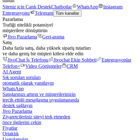
sunun
Siteniz için Canlı Destek
Chatbotlar
WhatsApp
Instagram
Entegrasyonu
Telegram
Tüm kanallar
Pazarlama
Trafiği nitelikli potansiyel
müşterilere dönüştürün
Jivo Pazarlama
Geri-arama
Satış
Daha fazla satış, daha yüksek sipariş tutarları
ve daha geniş bir müşteri kitlesi elde edin
JivoChat İş Telefonu
Jivochat Ekip Sohbeti
Entegrasyonlar
Telefon+
Video Görüşmeler
CRM
AI Agent
Sık sorulan soruları
otomatik olarak yanıtlayın
WhatsApp
Satışlarınızı artırın ve müşterilerinizin
tercih ettiği mesajlaşma uygulamasında
destek sağlayın
Jivo Pazarlama
Ziyaretçileriniz siteyi terk etmeden
önce ilgilerini çekin
Fiyatlar
Ortaklık
Uygulamalar