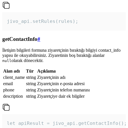
jivo_api.setRules(rules); 
getContactInfo
#
İletişim bilgileri formuna ziyaretçinin bıraktığı bilgiyi contact_info
yapısı ile okuyabilirsiniz. Ziyaretinin boş bıraktığı alanlar
olarak dönecektir.
null
Alan adı
Tür
Açıklama
client_name
string
Ziyaretçinin adı
email
string
Ziyaretçinin e-posta adresi
phone
string
Ziyaretçinin telefon numarası
description
string
Ziyaretçiye dair ek bilgiler
let apiResult = jivo_api.getContactInfo();
