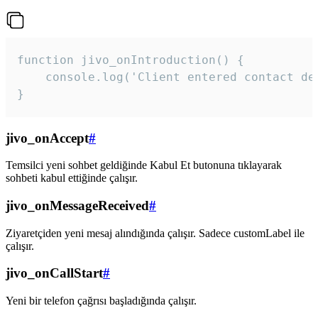
function jivo_onIntroduction() {

    console.log('Client entered contact det
}
jivo_onAccept
#
Temsilci yeni sohbet geldiğinde Kabul Et butonuna tıklayarak
sohbeti kabul ettiğinde çalışır.
jivo_onMessageReceived
#
Ziyaretçiden yeni mesaj alındığında çalışır. Sadece customLabel ile
çalışır.
jivo_onCallStart
#
Yeni bir telefon çağrısı başladığında çalışır.