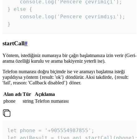
    console.log('Pencere çevrimiçi');

} else {

    console.log('Pencere çevrimdışı');

}
startCall
#
Yöntem, istediğiniz numaraya bir çağrı başlatmanıza izin verir (Geri-
arama özelliği kurulu ve arama bakiyeniz yeterli ise).
Telefon numarası doğru biçimde ise ve aramayı başlatma isteği
yapıldıysa yöntem {result: 'ok'} döndürür. Aksi takdirde, {result:
'fail', reason: 'Callback disabled’} döner.
Alan adı
Tür
Açıklama
phone
string
Telefon numarası
let phone = '+905554987855';

let apiResult = jivo_api.startCall(phone);
