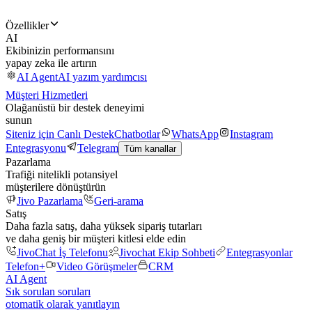
Özellikler
AI
Ekibinizin performansını
yapay zeka ile artırın
AI Agent
AI yazım yardımcısı
Müşteri Hizmetleri
Olağanüstü bir destek deneyimi
sunun
Siteniz için Canlı Destek
Chatbotlar
WhatsApp
Instagram
Entegrasyonu
Telegram
Tüm kanallar
Pazarlama
Trafiği nitelikli potansiyel
müşterilere dönüştürün
Jivo Pazarlama
Geri-arama
Satış
Daha fazla satış, daha yüksek sipariş tutarları
ve daha geniş bir müşteri kitlesi elde edin
JivoChat İş Telefonu
Jivochat Ekip Sohbeti
Entegrasyonlar
Telefon+
Video Görüşmeler
CRM
AI Agent
Sık sorulan soruları
otomatik olarak yanıtlayın