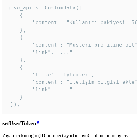
jivo_api.setCustomData([

    {

        "content": "Kullanıcı bakiyesi: 56T
    },

    {

        "content": "Müşteri profiline git",
        "link": "..."

    },

    {

        "title": "Eylemler",

        "content": "İletişim bilgisi ekle",
        "link": "..."

    }

 ]); 
setUserToken
#
Ziyaretçi kimliğini(ID number) ayarlar. JivoChat bu tanımlayıcıyı