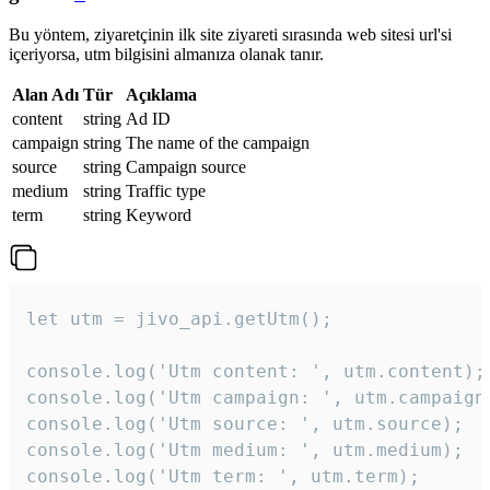
Bu yöntem, ziyaretçinin ilk site ziyareti sırasında web sitesi url'si
içeriyorsa, utm bilgisini almanıza olanak tanır.
Alan Adı
Tür
Açıklama
content
string
Ad ID
campaign
string
The name of the campaign
source
string
Campaign source
medium
string
Traffic type
term
string
Keyword
let utm = jivo_api.getUtm();

console.log('Utm content: ', utm.content);

console.log('Utm campaign: ', utm.campaign)
console.log('Utm source: ', utm.source);

console.log('Utm medium: ', utm.medium);

console.log('Utm term: ', utm.term);