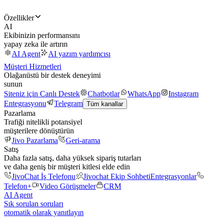
Özellikler
AI
Ekibinizin performansını
yapay zeka ile artırın
AI Agent
AI yazım yardımcısı
Müşteri Hizmetleri
Olağanüstü bir destek deneyimi
sunun
Siteniz için Canlı Destek
Chatbotlar
WhatsApp
Instagram
Entegrasyonu
Telegram
Tüm kanallar
Pazarlama
Trafiği nitelikli potansiyel
müşterilere dönüştürün
Jivo Pazarlama
Geri-arama
Satış
Daha fazla satış, daha yüksek sipariş tutarları
ve daha geniş bir müşteri kitlesi elde edin
JivoChat İş Telefonu
Jivochat Ekip Sohbeti
Entegrasyonlar
Telefon+
Video Görüşmeler
CRM
AI Agent
Sık sorulan soruları
otomatik olarak yanıtlayın