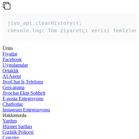
jivo_api.clearHistory();

console.log('Tüm ziyaretçi verisi temizlen
Ürün
Fiyatlar
Facebook
Uygulamalar
Ortaklık
AI Agent
JivoChat İş Telefonu
Geri-arama
Jivochat Ekip Sohbeti
E-posta Entegrsyonu
Chatbotlar
Instagram Entegrasyonu
Hakkımızda
Yardım
Hizmet Şartları
Gizlilik Poliçesi
Çerezler