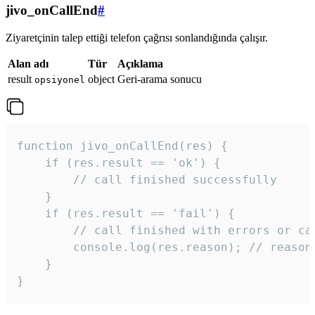
jivo_onCallEnd
#
Ziyaretçinin talep ettiği telefon çağrısı sonlandığında çalışır.
Alan adı
Tür
Açıklama
result
object
Geri-arama sonucu
opsiyonel
function jivo_onCallEnd(res) {

    if (res.result == 'ok') {

        // call finished successfully

    }

    if (res.result == 'fail') {

        // call finished with errors or can
        console.log(res.reason); // reason 
    }

} 