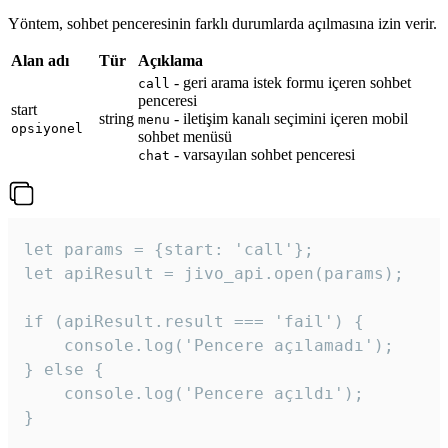
Yöntem, sohbet penceresinin farklı durumlarda açılmasına izin verir.
Alan adı
Tür
Açıklama
- geri arama istek formu içeren sohbet
call
penceresi
start
string
- iletişim kanalı seçimini içeren mobil
menu
opsiyonel
sohbet menüsü
- varsayılan sohbet penceresi
chat
let params = {start: 'call'};

let apiResult = jivo_api.open(params);

if (apiResult.result === 'fail') {

    console.log('Pencere açılamadı');

} else {

    console.log('Pencere açıldı');

}