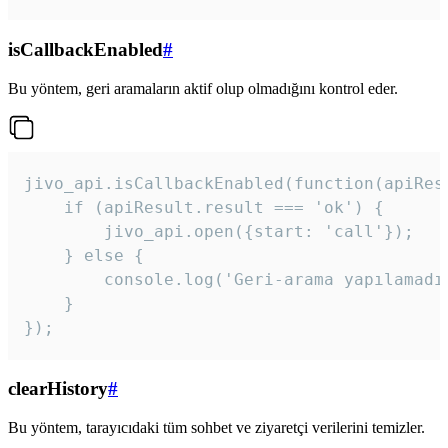
isCallbackEnabled
#
Bu yöntem, geri aramaların aktif olup olmadığını kontrol eder.
jivo_api.isCallbackEnabled(function(apiResu
    if (apiResult.result === 'ok') {

        jivo_api.open({start: 'call'});

    } else {

        console.log('Geri-arama yapılamadı
    }

}); 
clearHistory
#
Bu yöntem, tarayıcıdaki tüm sohbet ve ziyaretçi verilerini temizler.