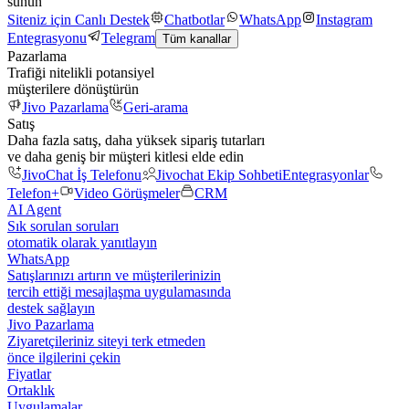
sunun
Siteniz için Canlı Destek
Chatbotlar
WhatsApp
Instagram
Entegrasyonu
Telegram
Tüm kanallar
Pazarlama
Trafiği nitelikli potansiyel
müşterilere dönüştürün
Jivo Pazarlama
Geri-arama
Satış
Daha fazla satış, daha yüksek sipariş tutarları
ve daha geniş bir müşteri kitlesi elde edin
JivoChat İş Telefonu
Jivochat Ekip Sohbeti
Entegrasyonlar
Telefon+
Video Görüşmeler
CRM
AI Agent
Sık sorulan soruları
otomatik olarak yanıtlayın
WhatsApp
Satışlarınızı artırın ve müşterilerinizin
tercih ettiği mesajlaşma uygulamasında
destek sağlayın
Jivo Pazarlama
Ziyaretçileriniz siteyi terk etmeden
önce ilgilerini çekin
Fiyatlar
Ortaklık
Uygulamalar