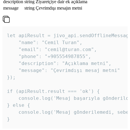
description
string
Ziyaretçiye dair ek açıklama
message
string
Çevrimdışı mesajın metni
let apiResult = jivo_api.sendOfflineMessage
    "name": "Cemil Turan",

    "email": "cemil@turan.com",

    "phone": "+905554987855",

    "description": "Açıklama metni",

    "message": "Çevrimdışı mesaj metni"

});

if (apiResult.result === 'ok') {

    console.log('Mesaj başarıyla gönderildi
} else {

    console.log('Mesaj gönderilemedi, sebeb
}