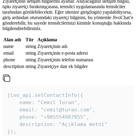
Ziyaretçinin iletişim bilgilerini ayarlar. Atayacağınız iletişim bilgisi,
tıpkı ziyaretçi bırakmışçasına, temsilci uygulamasında temsilciler
tarafından görülebilecektir. Eğer sitenize giriş(login) yapılabiliyorsa,
giriş ardından oturumdaki ziyaretçi bilgisini, bu yöntemle JivoChat’e
gönderebilir, bu sayede temsilcilerinizi kiminle konuştuğu hakkında
bilgilendirebilirsiniz.
Alan adı
Tür
Açıklama
name
string
Ziyaretçinin adı
email
string
Ziyaretçinin e-posta adresi
phone
string
Ziyaretçinin telefon numarası
description
string
Ziyaretçiye dair ek bilgiler
jivo_api.setContactInfo({

    name: "Cemil Turan",

    email: "cemil@turan.com",

    phone: "+905554987855",

    description: "Açıklama metni"

});