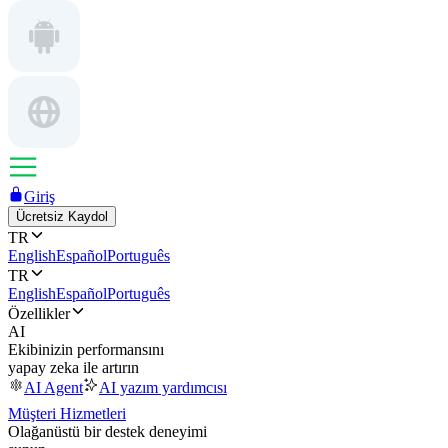
Giriş
Ücretsiz Kaydol
TR
English
Español
Português
TR
English
Español
Português
Özellikler
AI
Ekibinizin performansını
yapay zeka ile artırın
AI Agent
AI yazım yardımcısı
Müşteri Hizmetleri
Olağanüstü bir destek deneyimi