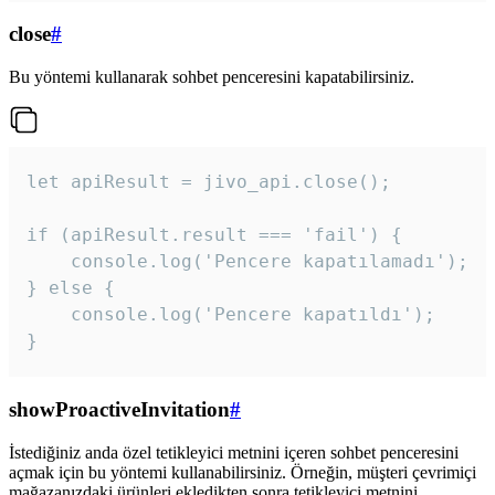
close
#
Bu yöntemi kullanarak sohbet penceresini kapatabilirsiniz.
let apiResult = jivo_api.close();

if (apiResult.result === 'fail') {

    console.log('Pencere kapatılamadı');

} else {

    console.log('Pencere kapatıldı');

}
showProactiveInvitation
#
İstediğiniz anda özel tetikleyici metnini içeren sohbet penceresini
açmak için bu yöntemi kullanabilirsiniz. Örneğin, müşteri çevrimiçi
mağazanızdaki ürünleri ekledikten sonra tetikleyici metnini