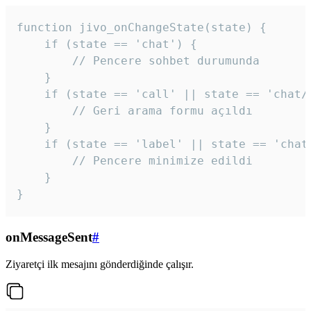
function jivo_onChangeState(state) {

    if (state == 'chat') {

        // Pencere sohbet durumunda

    }

    if (state == 'call' || state == 'chat/c
        // Geri arama formu açıldı

    }

    if (state == 'label' || state == 'chat/
        // Pencere minimize edildi

    }

}
onMessageSent
#
Ziyaretçi ilk mesajını gönderdiğinde çalışır.