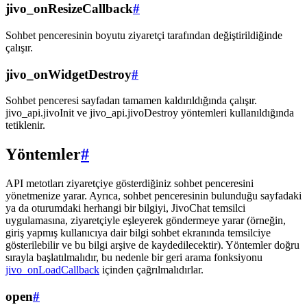
jivo_onResizeCallback
#
Sohbet penceresinin boyutu ziyaretçi tarafından değiştirildiğinde
çalışır.
jivo_onWidgetDestroy
#
Sohbet penceresi sayfadan tamamen kaldırıldığında çalışır.
jivo_api.jivoInit ve jivo_api.jivoDestroy yöntemleri kullanıldığında
tetiklenir.
Yöntemler
#
API metotları ziyaretçiye gösterdiğiniz sohbet penceresini
yönetmenize yarar. Ayrıca, sohbet penceresinin bulunduğu sayfadaki
ya da oturumdaki herhangi bir bilgiyi, JivoChat temsilci
uygulamasına, ziyaretçiyle eşleyerek göndermeye yarar (örneğin,
giriş yapmış kullanıcıya dair bilgi sohbet ekranında temsilciye
gösterilebilir ve bu bilgi arşive de kaydedilecektir). Yöntemler doğru
sırayla başlatılmalıdır, bu nedenle bir geri arama fonksiyonu
jivo_onLoadCallback
içinden çağrılmalıdırlar.
open
#