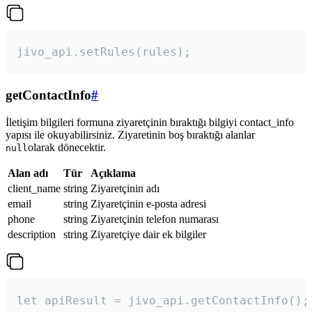
jivo_api.setRules(rules); 
getContactInfo
#
İletişim bilgileri formuna ziyaretçinin bıraktığı bilgiyi contact_info
yapısı ile okuyabilirsiniz. Ziyaretinin boş bıraktığı alanlar
olarak dönecektir.
null
Alan adı
Tür
Açıklama
client_name
string
Ziyaretçinin adı
email
string
Ziyaretçinin e-posta adresi
phone
string
Ziyaretçinin telefon numarası
description
string
Ziyaretçiye dair ek bilgiler
let apiResult = jivo_api.getContactInfo();
