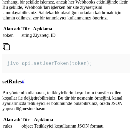
herhangi bir şekilde işlemez, ancak her Webhooks etkinliğinde iletir.
Bu şekilde, Webhook’ları işlerken bir site ziyaretçisini
tanımlayabilirsiniz. Sahtekarlık olasılığını ortadan kaldırmak için
tahmin edilmesi zor bir tanımlayıcı kullanmanızı öneririz.
Alan adı
Tür
Açıklama
token
string
Ziyaretçi ID
jivo_api.setUserToken(token);
setRules
#
Bu yöntemi kullanarak, tetikleyicilerin koşullarını transfer edilen
koşullar ile değiştirebilirsiniz. Bu tür bir nesnenin örneğini, kanal
ayarlarınızda tetikleyiciler bölümünde bulabilirsiniz, orada JSON
yapısı düğmesine basın.
Alan adı
Tür
Açıklama
rules
object
Tetikleyici koşullarının JSON formatı