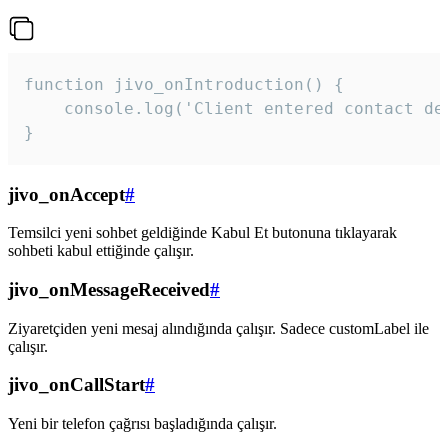
function jivo_onIntroduction() {

    console.log('Client entered contact det
}
jivo_onAccept
#
Temsilci yeni sohbet geldiğinde Kabul Et butonuna tıklayarak
sohbeti kabul ettiğinde çalışır.
jivo_onMessageReceived
#
Ziyaretçiden yeni mesaj alındığında çalışır. Sadece customLabel ile
çalışır.
jivo_onCallStart
#
Yeni bir telefon çağrısı başladığında çalışır.