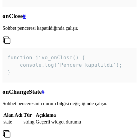
onClose
#
Sohbet penceresi kapatıldığında çalışır.
function jivo_onClose() {

    console.log('Pencere kapatıldı');

}
onChangeState
#
Sohbet penceresinin durum bilgisi değiştiğinde çalışır.
Alan Adı
Tür
Açıklama
state
string
Geçerli widget durumu