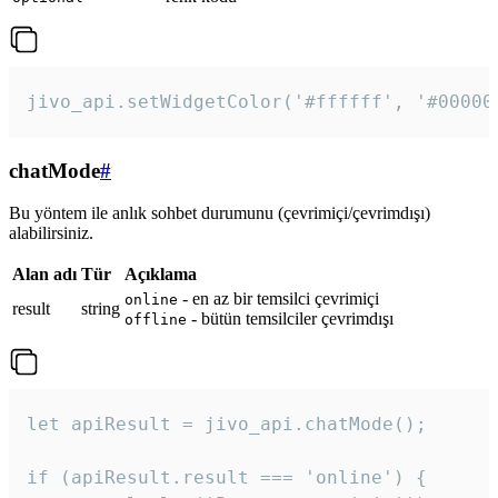
jivo_api.setWidgetColor('#ffffff', '#00000
chatMode
#
Bu yöntem ile anlık sohbet durumunu (çevrimiçi/çevrimdışı)
alabilirsiniz.
Alan adı
Tür
Açıklama
- en az bir temsilci çevrimiçi
online
result
string
- bütün temsilciler çevrimdışı
offline
let apiResult = jivo_api.chatMode();

if (apiResult.result === 'online') {
