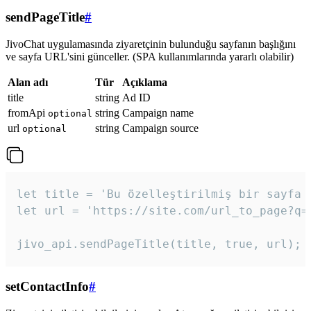
sendPageTitle
#
JivoChat uygulamasında ziyaretçinin bulunduğu sayfanın başlığını
ve sayfa URL'sini günceller. (SPA kullanımlarında yararlı olabilir)
Alan adı
Tür
Açıklama
title
string
Ad ID
fromApi
string
Campaign name
optional
url
string
Campaign source
optional
let title = 'Bu özelleştirilmiş bir sayfa b
let url = 'https://site.com/url_to_page?q=p
jivo_api.sendPageTitle(title, true, url);
setContactInfo
#