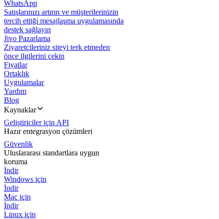
WhatsApp
Satışlarınızı artırın ve müşterilerinizin
tercih ettiği mesajlaşma uygulamasında
destek sağlayın
Jivo Pazarlama
Ziyaretçileriniz siteyi terk etmeden
önce ilgilerini çekin
Fiyatlar
Ortaklık
Uygulamalar
Yardım
Blog
Kaynaklar
Geliştiriciler için API
Hazır entegrasyon çözümleri
Güvenlik
Uluslararası standartlara uygun
koruma
İndir
Windows için
İndir
Mac için
İndir
Linux için