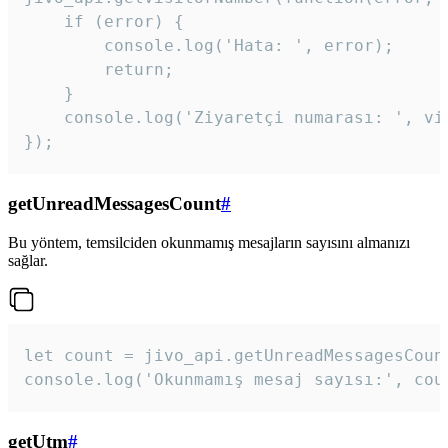
    if (error) {

        console.log('Hata: ', error);

        return;

    }  

    console.log('Ziyaretçi numarası: ', vis
});
getUnreadMessagesCount
#
Bu yöntem, temsilciden okunmamış mesajların sayısını almanızı
sağlar.
let count = jivo_api.getUnreadMessagesCount
console.log('Okunmamış mesaj sayısı:', cou
getUtm
#