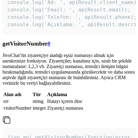
console.log('Ad: ', apiResult.client_name);
console.log('Email: ', apiResult.email);

console.log('Telefon: ', apiResult.phone);

console.log('Açıklama: ', apiResult.descri
getVisitorNumber
#
JivoChat’tin ziyaretçiye atadığı eşsiz numarayı almak için
asenkronize fonksiyon. Ziyaretçiler, kanalınız için, sıralı bir şekilde
numaralanır: 1,2,3 vb. Ziyaretçi numarası, temsilci iletişim bilgisi
bırakmadığında, temsilci uygulamasında gözükecektir ve daha sonra
arşivde ilgili ziyaretçiyi numarası ile bulabilirsiniz. Ayrıca CRM
verinizle bu veriyi bağlayabilirsiniz.
Alan adı
Tür
Açıklama
err
string
Hatayı içeren dize
visitorNumber
integer
Ziyaretçi numarası
jivo_api.getVisitorNumber(function(error, v