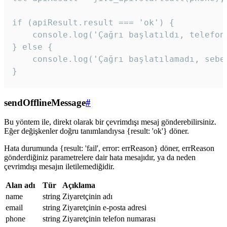
if (apiResult.result === 'ok') {

    console.log('Çağrı başlatıldı, telefon 
} else {

    console.log('Çağrı başlatılamadı, sebeb
}
sendOfflineMessage
#
Bu yöntem ile, direkt olarak bir çevrimdışı mesaj gönderebilirsiniz.
Eğer değişkenler doğru tanımlandıysa {result: 'ok'} döner.
Hata durumunda {result: 'fail', error: errReason} döner, errReason
gönderdiğiniz parametrelere dair hata mesajıdır, ya da neden
çevrimdışı mesajın iletilemediğidir.
Alan adı
Tür
Açıklama
name
string
Ziyaretçinin adı
email
string
Ziyaretçinin e-posta adresi
phone
string
Ziyaretçinin telefon numarası