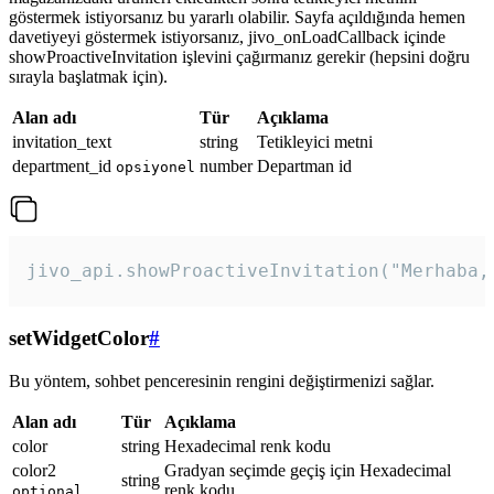
göstermek istiyorsanız bu yararlı olabilir. Sayfa açıldığında hemen
davetiyeyi göstermek istiyorsanız, jivo_onLoadCallback içinde
showProactiveInvitation işlevini çağırmanız gerekir (hepsini doğru
sırayla başlatmak için).
Alan adı
Tür
Açıklama
invitation_text
string
Tetikleyici metni
department_id
number
Departman id
opsiyonel
jivo_api.showProactiveInvitation("Merhaba,
setWidgetColor
#
Bu yöntem, sohbet penceresinin rengini değiştirmenizi sağlar.
Alan adı
Tür
Açıklama
color
string
Hexadecimal renk kodu
color2
Gradyan seçimde geçiş için Hexadecimal
string
renk kodu
optional