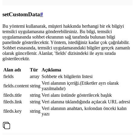
setCustomData
#
Bu yöntemi kullanarak, müşteri hakkında herhangi bir ek bilgiyi
temsilci uygulamasına gönderebilirsiniz. Bu bilgi, temsilci
uygulamasında sohbet ekranının sağ tarafında bulunan bilgi
panelinde gösterilecektir. Yöntem, istediğiniz kadar çok çağrılabilir.
Sohbet esnasında, temsilci uygulamasındaki bilgiler gerçek zamanlı
olarak güncellenir. Alanlar, 'fields' dizisindeki ile aynı sırada
gösterilecektir.
Alan adı
Tür
Açıklama
fields
array
Sohbete ek bilgilerin listesi
Veri alanının içeriği.(Etiketler ayrı olarak
fields.content
string
yazılmalıdır)
fileds.title
string
Veri alanı üstünde gösterilecek başlık
fileds.link
string
Veri alanına tıklandığında açılacak URL adresi
Veri alanının anahtarı, kolondan önceki kalın
fileds.key
string
yazı