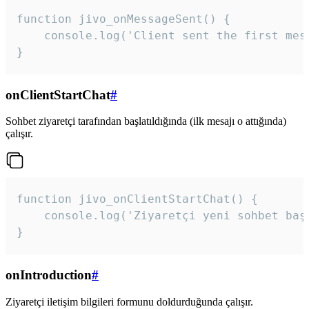
function jivo_onMessageSent() {

    console.log('Client sent the first mess
}
onClientStartChat
#
Sohbet ziyaretçi tarafından başlatıldığında (ilk mesajı o attığında)
çalışır.
function jivo_onClientStartChat() {

    console.log('Ziyaretçi yeni sohbet başl
}
onIntroduction
#
Ziyaretçi iletişim bilgileri formunu doldurduğunda çalışır.