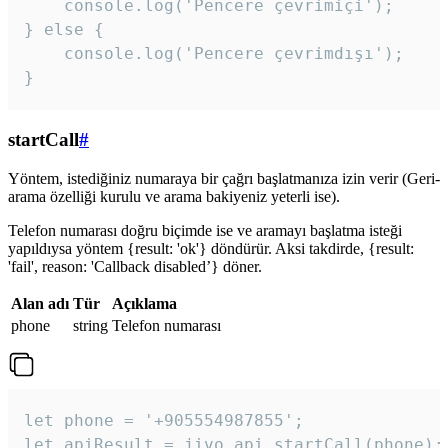
    console.log('Pencere çevrimiçi');

} else {

    console.log('Pencere çevrimdışı');

}
startCall
#
Yöntem, istediğiniz numaraya bir çağrı başlatmanıza izin verir (Geri-
arama özelliği kurulu ve arama bakiyeniz yeterli ise).
Telefon numarası doğru biçimde ise ve aramayı başlatma isteği
yapıldıysa yöntem {result: 'ok'} döndürür. Aksi takdirde, {result:
'fail', reason: 'Callback disabled’} döner.
Alan adı
Tür
Açıklama
phone
string
Telefon numarası
let phone = '+905554987855';

let apiResult = jivo_api.startCall(phone);
