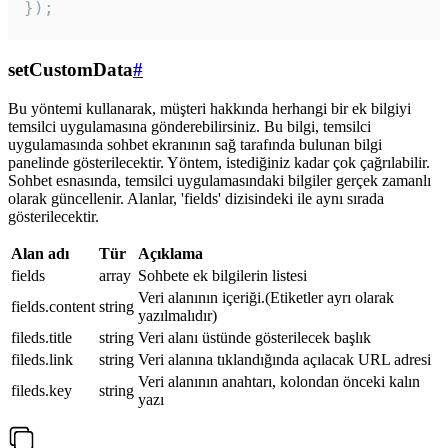
});
setCustomData
#
Bu yöntemi kullanarak, müşteri hakkında herhangi bir ek bilgiyi
temsilci uygulamasına gönderebilirsiniz. Bu bilgi, temsilci
uygulamasında sohbet ekranının sağ tarafında bulunan bilgi
panelinde gösterilecektir. Yöntem, istediğiniz kadar çok çağrılabilir.
Sohbet esnasında, temsilci uygulamasındaki bilgiler gerçek zamanlı
olarak güncellenir. Alanlar, 'fields' dizisindeki ile aynı sırada
gösterilecektir.
Alan adı
Tür
Açıklama
fields
array
Sohbete ek bilgilerin listesi
Veri alanının içeriği.(Etiketler ayrı olarak
fields.content
string
yazılmalıdır)
fileds.title
string
Veri alanı üstünde gösterilecek başlık
fileds.link
string
Veri alanına tıklandığında açılacak URL adresi
Veri alanının anahtarı, kolondan önceki kalın
fileds.key
string
yazı