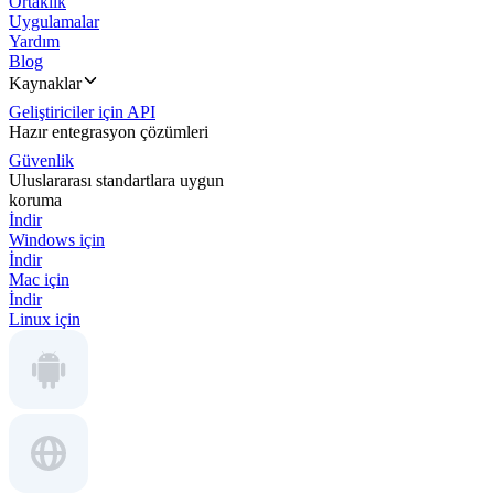
Ortaklık
Uygulamalar
Yardım
Blog
Kaynaklar
Geliştiriciler için API
Hazır entegrasyon çözümleri
Güvenlik
Uluslararası standartlara uygun
koruma
İndir
Windows için
İndir
Mac için
İndir
Linux için