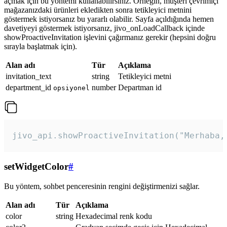
açmak için bu yöntemi kullanabilirsiniz. Örneğin, müşteri çevrimiçi
mağazanızdaki ürünleri ekledikten sonra tetikleyici metnini
göstermek istiyorsanız bu yararlı olabilir. Sayfa açıldığında hemen
davetiyeyi göstermek istiyorsanız, jivo_onLoadCallback içinde
showProactiveInvitation işlevini çağırmanız gerekir (hepsini doğru
sırayla başlatmak için).
Alan adı
Tür
Açıklama
invitation_text
string
Tetikleyici metni
department_id
number
Departman id
opsiyonel
jivo_api.showProactiveInvitation("Merhaba,
setWidgetColor
#
Bu yöntem, sohbet penceresinin rengini değiştirmenizi sağlar.
Alan adı
Tür
Açıklama
color
string
Hexadecimal renk kodu