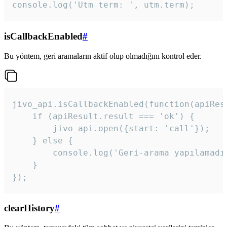
console.log('Utm term: ', utm.term);
isCallbackEnabled
#
Bu yöntem, geri aramaların aktif olup olmadığını kontrol eder.
jivo_api.isCallbackEnabled(function(apiResu
    if (apiResult.result === 'ok') {

        jivo_api.open({start: 'call'});

    } else {

        console.log('Geri-arama yapılamadı
    }

}); 
clearHistory
#