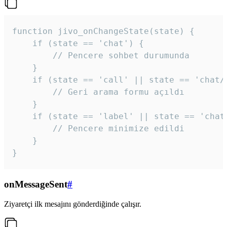
function jivo_onChangeState(state) {

    if (state == 'chat') {

        // Pencere sohbet durumunda

    }

    if (state == 'call' || state == 'chat/c
        // Geri arama formu açıldı

    }

    if (state == 'label' || state == 'chat/
        // Pencere minimize edildi

    }

}
onMessageSent
#
Ziyaretçi ilk mesajını gönderdiğinde çalışır.