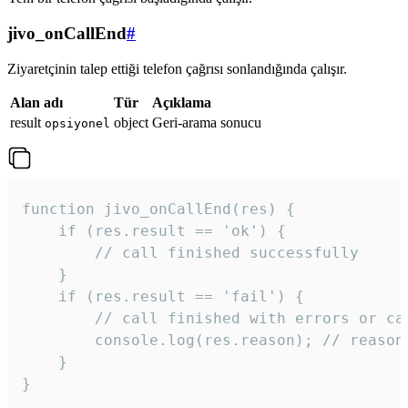
jivo_onCallEnd
#
Ziyaretçinin talep ettiği telefon çağrısı sonlandığında çalışır.
Alan adı
Tür
Açıklama
result
object
Geri-arama sonucu
opsiyonel
function jivo_onCallEnd(res) {

    if (res.result == 'ok') {

        // call finished successfully

    }

    if (res.result == 'fail') {

        // call finished with errors or can
        console.log(res.reason); // reason 
    }

} 