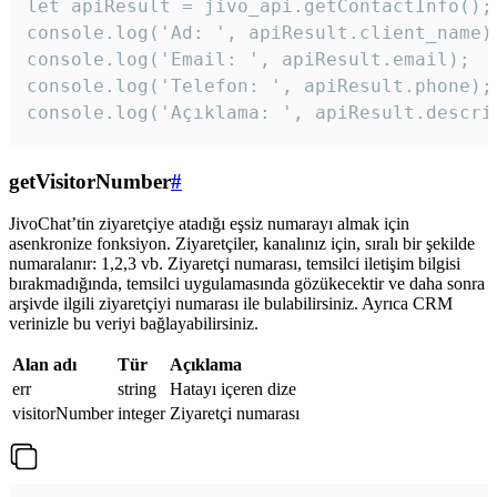
let apiResult = jivo_api.getContactInfo();

console.log('Ad: ', apiResult.client_name);
console.log('Email: ', apiResult.email);

console.log('Telefon: ', apiResult.phone);

console.log('Açıklama: ', apiResult.descri
getVisitorNumber
#
JivoChat’tin ziyaretçiye atadığı eşsiz numarayı almak için
asenkronize fonksiyon. Ziyaretçiler, kanalınız için, sıralı bir şekilde
numaralanır: 1,2,3 vb. Ziyaretçi numarası, temsilci iletişim bilgisi
bırakmadığında, temsilci uygulamasında gözükecektir ve daha sonra
arşivde ilgili ziyaretçiyi numarası ile bulabilirsiniz. Ayrıca CRM
verinizle bu veriyi bağlayabilirsiniz.
Alan adı
Tür
Açıklama
err
string
Hatayı içeren dize
visitorNumber
integer
Ziyaretçi numarası