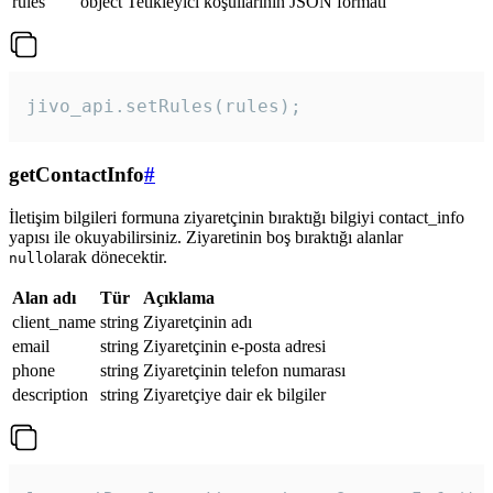
rules
object
Tetikleyici koşullarının JSON formatı
jivo_api.setRules(rules); 
getContactInfo
#
İletişim bilgileri formuna ziyaretçinin bıraktığı bilgiyi contact_info
yapısı ile okuyabilirsiniz. Ziyaretinin boş bıraktığı alanlar
olarak dönecektir.
null
Alan adı
Tür
Açıklama
client_name
string
Ziyaretçinin adı
email
string
Ziyaretçinin e-posta adresi
phone
string
Ziyaretçinin telefon numarası
description
string
Ziyaretçiye dair ek bilgiler