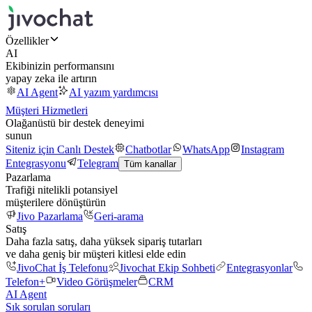
Özellikler
AI
Ekibinizin performansını
yapay zeka ile artırın
AI Agent
AI yazım yardımcısı
Müşteri Hizmetleri
Olağanüstü bir destek deneyimi
sunun
Siteniz için Canlı Destek
Chatbotlar
WhatsApp
Instagram
Entegrasyonu
Telegram
Tüm kanallar
Pazarlama
Trafiği nitelikli potansiyel
müşterilere dönüştürün
Jivo Pazarlama
Geri-arama
Satış
Daha fazla satış, daha yüksek sipariş tutarları
ve daha geniş bir müşteri kitlesi elde edin
JivoChat İş Telefonu
Jivochat Ekip Sohbeti
Entegrasyonlar
Telefon+
Video Görüşmeler
CRM
AI Agent
Sık sorulan soruları