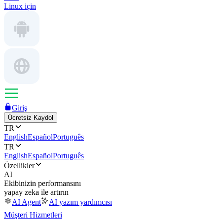
Linux için
Giriş
Ücretsiz Kaydol
TR
English
Español
Português
TR
English
Español
Português
Özellikler
AI
Ekibinizin performansını
yapay zeka ile artırın
AI Agent
AI yazım yardımcısı
Müşteri Hizmetleri