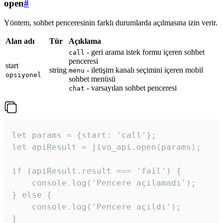
open
#
Yöntem, sohbet penceresinin farklı durumlarda açılmasına izin verir.
Alan adı
Tür
Açıklama
- geri arama istek formu içeren sohbet
call
penceresi
start
string
- iletişim kanalı seçimini içeren mobil
menu
opsiyonel
sohbet menüsü
- varsayılan sohbet penceresi
chat
let params = {start: 'call'};

let apiResult = jivo_api.open(params);

if (apiResult.result === 'fail') {

    console.log('Pencere açılamadı');

} else {

    console.log('Pencere açıldı');

}