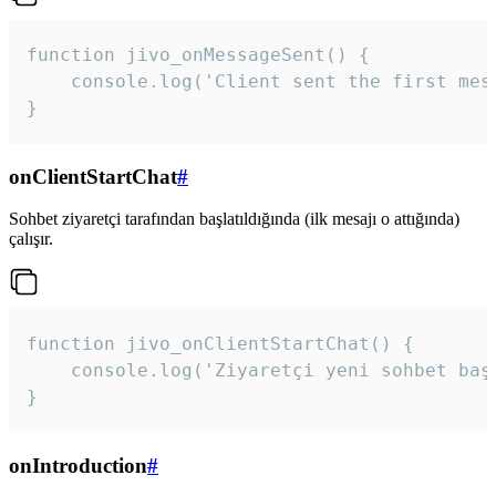
function jivo_onMessageSent() {

    console.log('Client sent the first mess
}
onClientStartChat
#
Sohbet ziyaretçi tarafından başlatıldığında (ilk mesajı o attığında)
çalışır.
function jivo_onClientStartChat() {

    console.log('Ziyaretçi yeni sohbet başl
}
onIntroduction
#