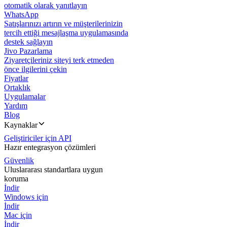
otomatik olarak yanıtlayın
WhatsApp
Satışlarınızı artırın ve müşterilerinizin
tercih ettiği mesajlaşma uygulamasında
destek sağlayın
Jivo Pazarlama
Ziyaretçileriniz siteyi terk etmeden
önce ilgilerini çekin
Fiyatlar
Ortaklık
Uygulamalar
Yardım
Blog
Kaynaklar
Geliştiriciler için API
Hazır entegrasyon çözümleri
Güvenlik
Uluslararası standartlara uygun
koruma
İndir
Windows için
İndir
Mac için
İndir