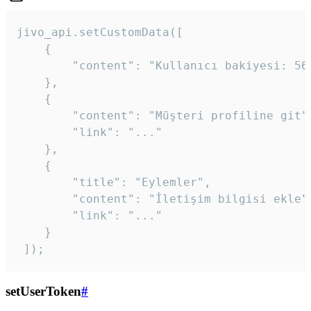
jivo_api.setCustomData([

    {

        "content": "Kullanıcı bakiyesi: 56T
    },

    {

        "content": "Müşteri profiline git",
        "link": "..."

    },

    {

        "title": "Eylemler",

        "content": "İletişim bilgisi ekle",
        "link": "..."

    }

 ]); 
setUserToken
#