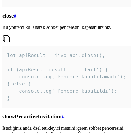
close
#
Bu yöntemi kullanarak sohbet penceresini kapatabilirsiniz.
let apiResult = jivo_api.close();

if (apiResult.result === 'fail') {

    console.log('Pencere kapatılamadı');

} else {

    console.log('Pencere kapatıldı');

}
showProactiveInvitation
#
İstediğiniz anda özel tetikleyici metnini içeren sohbet penceresini