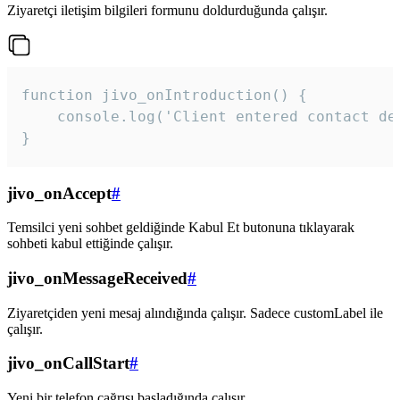
Ziyaretçi iletişim bilgileri formunu doldurduğunda çalışır.
function jivo_onIntroduction() {

    console.log('Client entered contact det
}
jivo_onAccept
#
Temsilci yeni sohbet geldiğinde Kabul Et butonuna tıklayarak
sohbeti kabul ettiğinde çalışır.
jivo_onMessageReceived
#
Ziyaretçiden yeni mesaj alındığında çalışır. Sadece customLabel ile
çalışır.
jivo_onCallStart
#
Yeni bir telefon çağrısı başladığında çalışır.