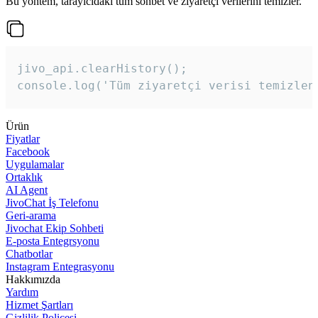
Bu yöntem, tarayıcıdaki tüm sohbet ve ziyaretçi verilerini temizler.
jivo_api.clearHistory();

console.log('Tüm ziyaretçi verisi temizlen
Ürün
Fiyatlar
Facebook
Uygulamalar
Ortaklık
AI Agent
JivoChat İş Telefonu
Geri-arama
Jivochat Ekip Sohbeti
E-posta Entegrsyonu
Chatbotlar
Instagram Entegrasyonu
Hakkımızda
Yardım
Hizmet Şartları
Gizlilik Poliçesi