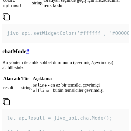
color2
Gradyan seçimde geçiş için Hexadecimal
string
renk kodu
optional
jivo_api.setWidgetColor('#ffffff', '#00000
chatMode
#
Bu yöntem ile anlık sohbet durumunu (çevrimiçi/çevrimdışı)
alabilirsiniz.
Alan adı
Tür
Açıklama
- en az bir temsilci çevrimiçi
online
result
string
- bütün temsilciler çevrimdışı
offline
let apiResult = jivo_api.chatMode();
