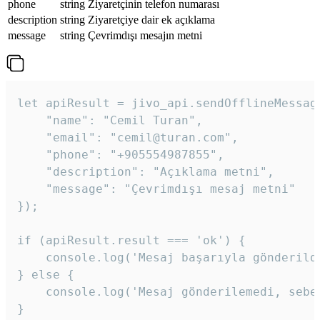
phone
string
Ziyaretçinin telefon numarası
description
string
Ziyaretçiye dair ek açıklama
message
string
Çevrimdışı mesajın metni
let apiResult = jivo_api.sendOfflineMessage
    "name": "Cemil Turan",

    "email": "cemil@turan.com",

    "phone": "+905554987855",

    "description": "Açıklama metni",

    "message": "Çevrimdışı mesaj metni"

});

if (apiResult.result === 'ok') {

    console.log('Mesaj başarıyla gönderildi
} else {

    console.log('Mesaj gönderilemedi, sebeb
}