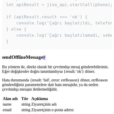
let apiResult = jivo_api.startCall(phone);

if (apiResult.result === 'ok') {

    console.log('Çağrı başlatıldı, telefon 
} else {

    console.log('Çağrı başlatılamadı, sebeb
}
sendOfflineMessage
#
Bu yöntem ile, direkt olarak bir çevrimdışı mesaj gönderebilirsiniz.
Eğer değişkenler doğru tanımlandıysa {result: 'ok'} döner.
Hata durumunda {result: 'fail', error: errReason} döner, errReason
gönderdiğiniz parametrelere dair hata mesajıdır, ya da neden
çevrimdışı mesajın iletilemediğidir.
Alan adı
Tür
Açıklama
name
string
Ziyaretçinin adı
email
string
Ziyaretçinin e-posta adresi