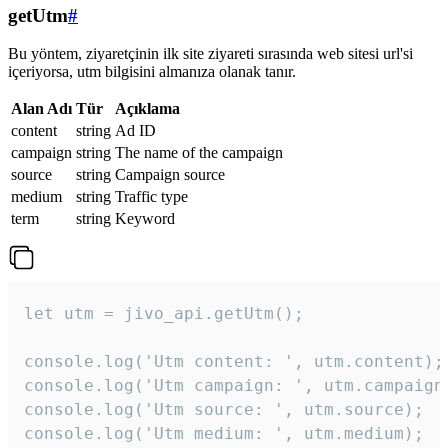
getUtm
#
Bu yöntem, ziyaretçinin ilk site ziyareti sırasında web sitesi url'si
içeriyorsa, utm bilgisini almanıza olanak tanır.
Alan Adı
Tür
Açıklama
content
string
Ad ID
campaign
string
The name of the campaign
source
string
Campaign source
medium
string
Traffic type
term
string
Keyword
let utm = jivo_api.getUtm();

console.log('Utm content: ', utm.content);

console.log('Utm campaign: ', utm.campaign)
console.log('Utm source: ', utm.source);

console.log('Utm medium: ', utm.medium);
