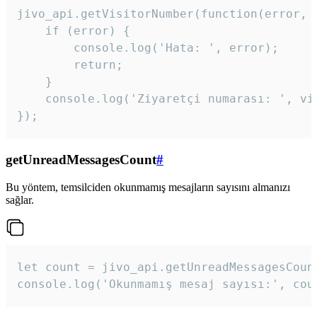
jivo_api.getVisitorNumber(function(error, v
    if (error) {

        console.log('Hata: ', error);

        return;

    }  

    console.log('Ziyaretçi numarası: ', vis
});
getUnreadMessagesCount
#
Bu yöntem, temsilciden okunmamış mesajların sayısını almanızı
sağlar.
let count = jivo_api.getUnreadMessagesCount
console.log('Okunmamış mesaj sayısı:', cou