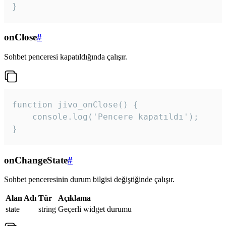
}
onClose
#
Sohbet penceresi kapatıldığında çalışır.
function jivo_onClose() {

    console.log('Pencere kapatıldı');

}
onChangeState
#
Sohbet penceresinin durum bilgisi değiştiğinde çalışır.
Alan Adı
Tür
Açıklama
state
string
Geçerli widget durumu