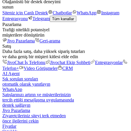
Olağanüstü bir destek deneyimi
sunun
Siteniz için Canlı Destek
Chatbotlar
WhatsApp
Instagram
Entegrasyonu
Telegram
Tüm kanallar
Pazarlama
Trafiği nitelikli potansiyel
müşterilere dönüştürün
Jivo Pazarlama
Geri-arama
Satış
Daha fazla satış, daha yüksek sipariş tutarları
ve daha geniş bir müşteri kitlesi elde edin
JivoChat İş Telefonu
Jivochat Ekip Sohbeti
Entegrasyonlar
Telefon+
Video Görüşmeler
CRM
AI Agent
Sık sorulan soruları
otomatik olarak yanıtlayın
WhatsApp
Satışlarınızı artırın ve müşterilerinizin
tercih ettiği mesajlaşma uygulamasında
destek sağlayın
Jivo Pazarlama
Ziyaretçileriniz siteyi terk etmeden
önce ilgilerini çekin
Fiyatlar