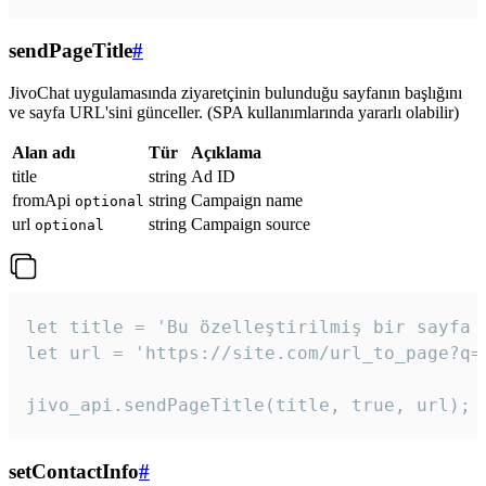
sendPageTitle
#
JivoChat uygulamasında ziyaretçinin bulunduğu sayfanın başlığını
ve sayfa URL'sini günceller. (SPA kullanımlarında yararlı olabilir)
Alan adı
Tür
Açıklama
title
string
Ad ID
fromApi
string
Campaign name
optional
url
string
Campaign source
optional
let title = 'Bu özelleştirilmiş bir sayfa b
let url = 'https://site.com/url_to_page?q=p
jivo_api.sendPageTitle(title, true, url);
setContactInfo
#