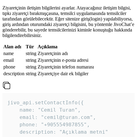
Ziyaretçinin iletişim bilgilerini ayarlar. Atayacağınız iletişim bilgisi,
tıpkı ziyaretçi bırakmışçasına, temsilci uygulamasında temsilciler
tarafından görülebilecektir. Eğer sitenize giriş(login) yapılabiliyorsa,
giriş ardından oturumdaki ziyaretçi bilgisini, bu yöntemle JivoChat’e
gönderebilir, bu sayede temsilcilerinizi kiminle konuştuğu hakkında
bilgilendirebilirsiniz.
Alan adı
Tür
Açıklama
name
string
Ziyaretçinin adı
email
string
Ziyaretçinin e-posta adresi
phone
string
Ziyaretçinin telefon numarası
description
string
Ziyaretçiye dair ek bilgiler
jivo_api.setContactInfo({

    name: "Cemil Turan",

    email: "cemil@turan.com",

    phone: "+905554987855",

    description: "Açıklama metni"
