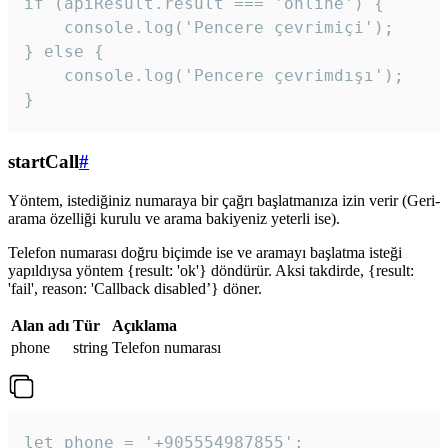
if (apiResult.result === 'online') {

    console.log('Pencere çevrimiçi');

} else {

    console.log('Pencere çevrimdışı');

}
startCall
#
Yöntem, istediğiniz numaraya bir çağrı başlatmanıza izin verir (Geri-
arama özelliği kurulu ve arama bakiyeniz yeterli ise).
Telefon numarası doğru biçimde ise ve aramayı başlatma isteği
yapıldıysa yöntem {result: 'ok'} döndürür. Aksi takdirde, {result:
'fail', reason: 'Callback disabled’} döner.
Alan adı
Tür
Açıklama
phone
string
Telefon numarası
let phone = '+905554987855';
