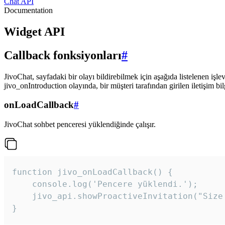
Chat API
Documentation
Widget API
Callback fonksiyonları
#
JivoChat, sayfadaki bir olayı bildirebilmek için aşağıda listelenen işlev
jivo_onIntroduction olayında, bir müşteri tarafından girilen iletişim bilgi
onLoadCallback
#
JivoChat sohbet penceresi yüklendiğinde çalışır.
function jivo_onLoadCallback() {

    console.log('Pencere yüklendi.');

    jivo_api.showProactiveInvitation("Size
}