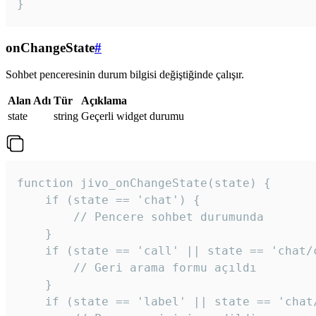
}
onChangeState
#
Sohbet penceresinin durum bilgisi değiştiğinde çalışır.
Alan Adı
Tür
Açıklama
state
string
Geçerli widget durumu
function jivo_onChangeState(state) {

    if (state == 'chat') {

        // Pencere sohbet durumunda

    }

    if (state == 'call' || state == 'chat/c
        // Geri arama formu açıldı

    }

    if (state == 'label' || state == 'chat/