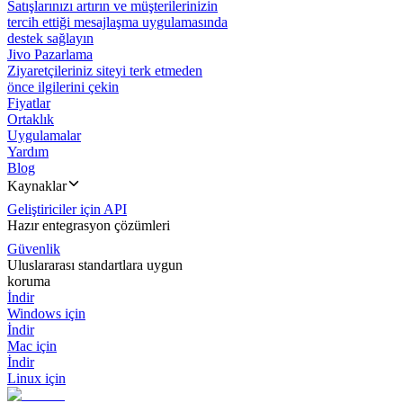
Satışlarınızı artırın ve müşterilerinizin
tercih ettiği mesajlaşma uygulamasında
destek sağlayın
Jivo Pazarlama
Ziyaretçileriniz siteyi terk etmeden
önce ilgilerini çekin
Fiyatlar
Ortaklık
Uygulamalar
Yardım
Blog
Kaynaklar
Geliştiriciler için API
Hazır entegrasyon çözümleri
Güvenlik
Uluslararası standartlara uygun
koruma
İndir
Windows için
İndir
Mac için
İndir
Linux için