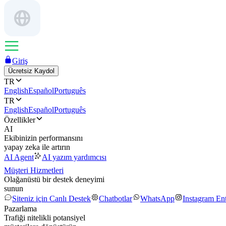
Giriş
Ücretsiz Kaydol
TR
English
Español
Português
TR
English
Español
Português
Özellikler
AI
Ekibinizin performansını
yapay zeka ile artırın
AI Agent
AI yazım yardımcısı
Müşteri Hizmetleri
Olağanüstü bir destek deneyimi
sunun
Siteniz için Canlı Destek
Chatbotlar
WhatsApp
Instagram En
Pazarlama
Trafiği nitelikli potansiyel