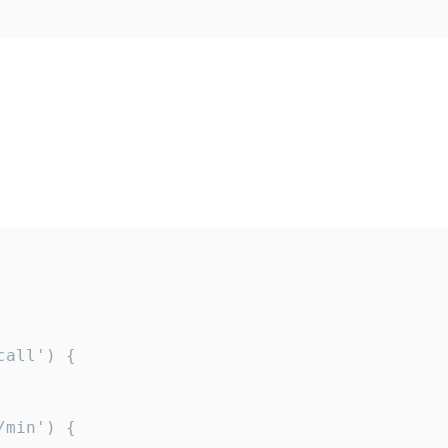
all') {

min') {
