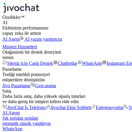
Özellikler
AI
Ekibinizin performansını
yapay zeka ile artırın
AI Agent
AI yazım yardımcısı
Müşteri Hizmetleri
Olağanüstü bir destek deneyimi
sunun
Siteniz için Canlı Destek
Chatbotlar
WhatsApp
Instagram En
Pazarlama
Trafiği nitelikli potansiyel
müşterilere dönüştürün
Jivo Pazarlama
Geri-arama
Satış
Daha fazla satış, daha yüksek sipariş tutarları
ve daha geniş bir müşteri kitlesi elde edin
JivoChat İş Telefonu
Jivochat Ekip Sohbeti
Entegrasyonlar
T
AI Agent
Sık sorulan soruları
otomatik olarak yanıtlayın
WhatsApp