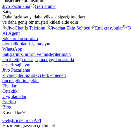
müşterilere dönüştürün
Jivo Pazarlama
Geri-arama
Satış
Daha fazla satış, daha yüksek sipariş tutarları
ve daha geniş bir müşteri kitlesi elde edin
JivoChat İş Telefonu
Jivochat Ekip Sohbeti
Entegrasyonlar
T
AI Agent
Sık sorulan soruları
otomatik olarak yanıtlayın
WhatsApp
Satışlarınızı artırın ve müşterilerinizin
tercih ettiği mesajlaşma uygulamasında
destek sağlayın
Jivo Pazarlama
Ziyaretçileriniz siteyi terk etmeden
önce ilgilerini çekin
Fiyatlar
Ortaklık
Uygulamalar
Yardım
Blog
Kaynaklar
Geliştiriciler için API
Hazır entegrasyon çözümleri