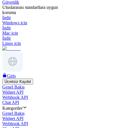
Güvenlik
Uluslararası standartlara uygun
koruma
İndir
Windows için
İndir
Mac için
İndir
Linux için
Giriş
Ücretsiz Kaydol
Genel Bakış
Widget API
Webhook API
Chat API
Kategoriler
Genel Bakış
Widget API
Webhook API