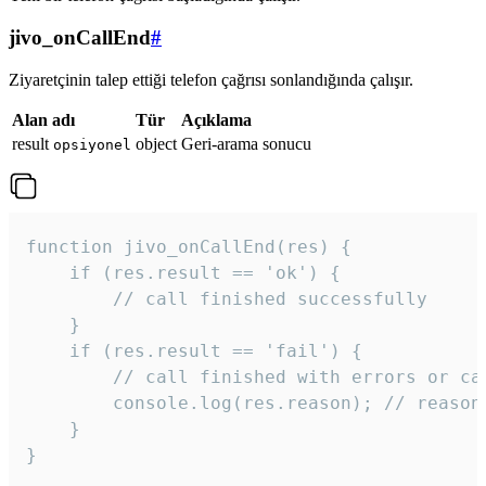
jivo_onCallEnd
#
Ziyaretçinin talep ettiği telefon çağrısı sonlandığında çalışır.
Alan adı
Tür
Açıklama
result
object
Geri-arama sonucu
opsiyonel
function jivo_onCallEnd(res) {

    if (res.result == 'ok') {

        // call finished successfully

    }

    if (res.result == 'fail') {

        // call finished with errors or can
        console.log(res.reason); // reason 
    }

} 