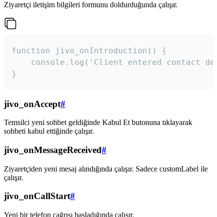
Ziyaretçi iletişim bilgileri formunu doldurduğunda çalışır.
function jivo_onIntroduction() {

    console.log('Client entered contact det
}
jivo_onAccept
#
Temsilci yeni sohbet geldiğinde Kabul Et butonuna tıklayarak
sohbeti kabul ettiğinde çalışır.
jivo_onMessageReceived
#
Ziyaretçiden yeni mesaj alındığında çalışır. Sadece customLabel ile
çalışır.
jivo_onCallStart
#
Yeni bir telefon çağrısı başladığında çalışır.