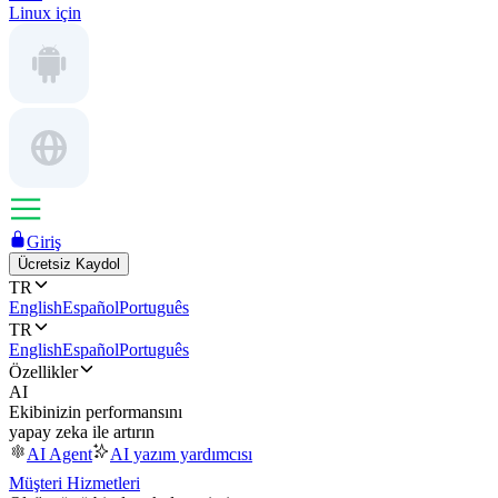
Linux için
Giriş
Ücretsiz Kaydol
TR
English
Español
Português
TR
English
Español
Português
Özellikler
AI
Ekibinizin performansını
yapay zeka ile artırın
AI Agent
AI yazım yardımcısı
Müşteri Hizmetleri