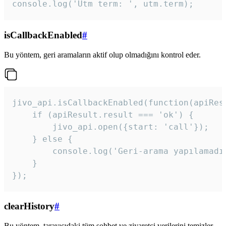
console.log('Utm term: ', utm.term);
isCallbackEnabled
#
Bu yöntem, geri aramaların aktif olup olmadığını kontrol eder.
jivo_api.isCallbackEnabled(function(apiResu
    if (apiResult.result === 'ok') {

        jivo_api.open({start: 'call'});

    } else {

        console.log('Geri-arama yapılamadı
    }

}); 
clearHistory
#
Bu yöntem, tarayıcıdaki tüm sohbet ve ziyaretçi verilerini temizler.