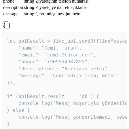
phone
string
Ziyaretçinin telefon numarası
description
string
Ziyaretçiye dair ek açıklama
message
string
Çevrimdışı mesajın metni
let apiResult = jivo_api.sendOfflineMessage
    "name": "Cemil Turan",

    "email": "cemil@turan.com",

    "phone": "+905554987855",

    "description": "Açıklama metni",

    "message": "Çevrimdışı mesaj metni"

});

if (apiResult.result === 'ok') {

    console.log('Mesaj başarıyla gönderildi
} else {

    console.log('Mesaj gönderilemedi, sebeb
}