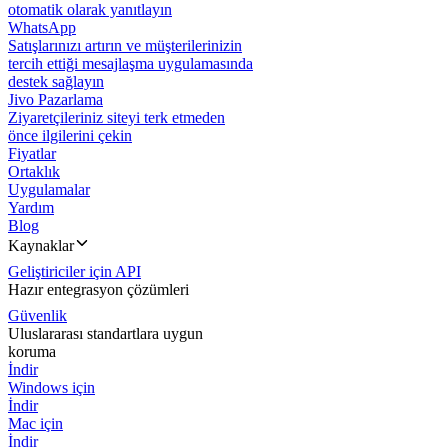
otomatik olarak yanıtlayın
WhatsApp
Satışlarınızı artırın ve müşterilerinizin
tercih ettiği mesajlaşma uygulamasında
destek sağlayın
Jivo Pazarlama
Ziyaretçileriniz siteyi terk etmeden
önce ilgilerini çekin
Fiyatlar
Ortaklık
Uygulamalar
Yardım
Blog
Kaynaklar
Geliştiriciler için API
Hazır entegrasyon çözümleri
Güvenlik
Uluslararası standartlara uygun
koruma
İndir
Windows için
İndir
Mac için
İndir