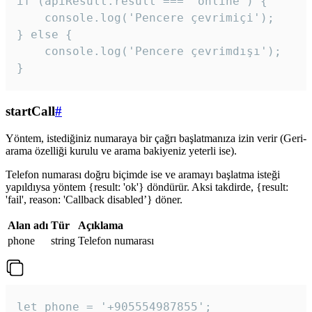
if (apiResult.result === 'online') {

    console.log('Pencere çevrimiçi');

} else {

    console.log('Pencere çevrimdışı');

}
startCall
#
Yöntem, istediğiniz numaraya bir çağrı başlatmanıza izin verir (Geri-
arama özelliği kurulu ve arama bakiyeniz yeterli ise).
Telefon numarası doğru biçimde ise ve aramayı başlatma isteği
yapıldıysa yöntem {result: 'ok'} döndürür. Aksi takdirde, {result:
'fail', reason: 'Callback disabled’} döner.
Alan adı
Tür
Açıklama
phone
string
Telefon numarası
let phone = '+905554987855';
