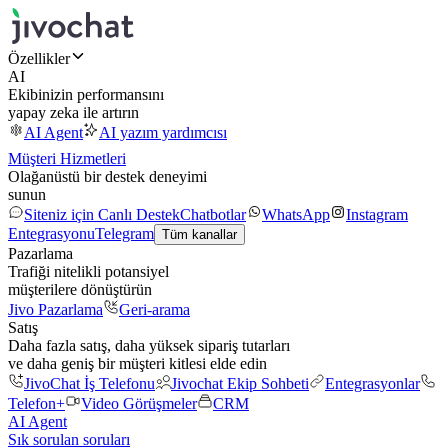
Özellikler
AI
Ekibinizin performansını
yapay zeka ile artırın
AI Agent
AI yazım yardımcısı
Müşteri Hizmetleri
Olağanüstü bir destek deneyimi
sunun
Siteniz için Canlı Destek
Chatbotlar
WhatsApp
Instagram
Entegrasyonu
Telegram
Tüm kanallar
Pazarlama
Trafiği nitelikli potansiyel
müşterilere dönüştürün
Jivo Pazarlama
Geri-arama
Satış
Daha fazla satış, daha yüksek sipariş tutarları
ve daha geniş bir müşteri kitlesi elde edin
JivoChat İş Telefonu
Jivochat Ekip Sohbeti
Entegrasyonlar
Telefon+
Video Görüşmeler
CRM
AI Agent
Sık sorulan soruları