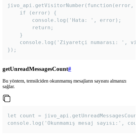
jivo_api.getVisitorNumber(function(error, v
    if (error) {

        console.log('Hata: ', error);

        return;

    }  

    console.log('Ziyaretçi numarası: ', vis
});
getUnreadMessagesCount
#
Bu yöntem, temsilciden okunmamış mesajların sayısını almanızı
sağlar.
let count = jivo_api.getUnreadMessagesCount
console.log('Okunmamış mesaj sayısı:', cou