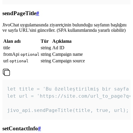
sendPageTitle
#
JivoChat uygulamasında ziyaretçinin bulunduğu sayfanın başlığını
ve sayfa URL'sini günceller. (SPA kullanımlarında yararlı olabilir)
Alan adı
Tür
Açıklama
title
string
Ad ID
fromApi
string
Campaign name
optional
url
string
Campaign source
optional
let title = 'Bu özelleştirilmiş bir sayfa b
let url = 'https://site.com/url_to_page?q=p
jivo_api.sendPageTitle(title, true, url);
setContactInfo
#