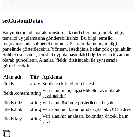
});
setCustomData
#
Bu yöntemi kullanarak, müşteri hakkında herhangi bir ek bilgiyi
temsilci uygulamasına gönderebilirsiniz. Bu bilgi, temsilci
uygulamasında sohbet ekranının sağ tarafında bulunan bilgi
panelinde gösterilecektir. Yöntem, istediğiniz kadar çok çağrılabilir.
Sohbet esnasında, temsilci uygulamasındaki bilgiler gerçek zamanlı
olarak güncellenir. Alanlar, 'fields' dizisindeki ile aynı sırada
gösterilecektir.
Alan adı
Tür
Açıklama
fields
array
Sohbete ek bilgilerin listesi
Veri alanının içeriği.(Etiketler ayrı olarak
fields.content
string
yazılmalıdır)
fileds.title
string
Veri alanı üstünde gösterilecek başlık
fileds.link
string
Veri alanına tıklandığında açılacak URL adresi
Veri alanının anahtarı, kolondan önceki kalın
fileds.key
string
yazı