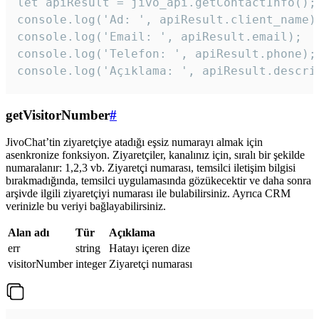
let apiResult = jivo_api.getContactInfo();

console.log('Ad: ', apiResult.client_name);
console.log('Email: ', apiResult.email);

console.log('Telefon: ', apiResult.phone);

console.log('Açıklama: ', apiResult.descri
getVisitorNumber
#
JivoChat’tin ziyaretçiye atadığı eşsiz numarayı almak için
asenkronize fonksiyon. Ziyaretçiler, kanalınız için, sıralı bir şekilde
numaralanır: 1,2,3 vb. Ziyaretçi numarası, temsilci iletişim bilgisi
bırakmadığında, temsilci uygulamasında gözükecektir ve daha sonra
arşivde ilgili ziyaretçiyi numarası ile bulabilirsiniz. Ayrıca CRM
verinizle bu veriyi bağlayabilirsiniz.
Alan adı
Tür
Açıklama
err
string
Hatayı içeren dize
visitorNumber
integer
Ziyaretçi numarası