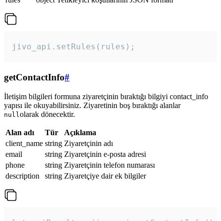
jivo_api.setRules(rules); 
getContactInfo
#
İletişim bilgileri formuna ziyaretçinin bıraktığı bilgiyi contact_info
yapısı ile okuyabilirsiniz. Ziyaretinin boş bıraktığı alanlar
olarak dönecektir.
null
Alan adı
Tür
Açıklama
client_name
string
Ziyaretçinin adı
email
string
Ziyaretçinin e-posta adresi
phone
string
Ziyaretçinin telefon numarası
description
string
Ziyaretçiye dair ek bilgiler