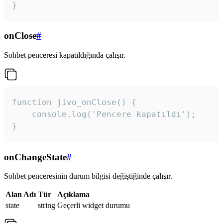
}
onClose
#
Sohbet penceresi kapatıldığında çalışır.
function jivo_onClose() {

    console.log('Pencere kapatıldı');

}
onChangeState
#
Sohbet penceresinin durum bilgisi değiştiğinde çalışır.
Alan Adı
Tür
Açıklama
state
string
Geçerli widget durumu