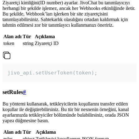
Ziyaretçi kimliğini(ID number) ayarlar. JivoChat bu tanımlayıcıyı
herhangi bir şekilde işlemez, ancak her Webhooks etkinliğinde iletir.
Bu şekilde, Webhook’ları işlerken bir site ziyaretçisini
tanımlayabilirsiniz. Sahtekarlık olasılığını ortadan kaldırmak için
tahmin edilmesi zor bir tanımlayıcı kullanmanızı öneririz.
Alan adı
Tür
Açıklama
token
string
Ziyaretçi ID
jivo_api.setUserToken(token);
setRules
#
Bu yöntemi kullanarak, tetikleyicilerin koşullarını transfer edilen
koşullar ile değiştirebilirsiniz. Bu tür bir nesnenin örneğini, kanal
ayarlarınızda tetikleyiciler bölümünde bulabilirsiniz, orada JSON
yapısı düğmesine basın.
Alan adı
Tür
Açıklama
rules
object
Tetikleyici koşullarının JSON formatı