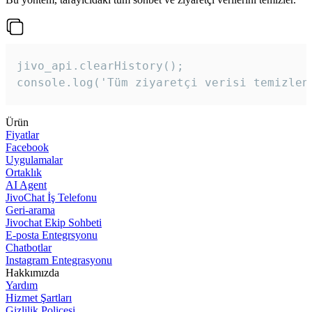
jivo_api.clearHistory();

console.log('Tüm ziyaretçi verisi temizlen
Ürün
Fiyatlar
Facebook
Uygulamalar
Ortaklık
AI Agent
JivoChat İş Telefonu
Geri-arama
Jivochat Ekip Sohbeti
E-posta Entegrsyonu
Chatbotlar
Instagram Entegrasyonu
Hakkımızda
Yardım
Hizmet Şartları
Gizlilik Poliçesi