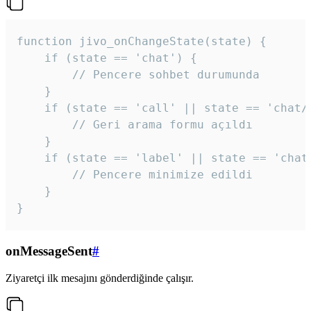
function jivo_onChangeState(state) {

    if (state == 'chat') {

        // Pencere sohbet durumunda

    }

    if (state == 'call' || state == 'chat/c
        // Geri arama formu açıldı

    }

    if (state == 'label' || state == 'chat/
        // Pencere minimize edildi

    }

}
onMessageSent
#
Ziyaretçi ilk mesajını gönderdiğinde çalışır.