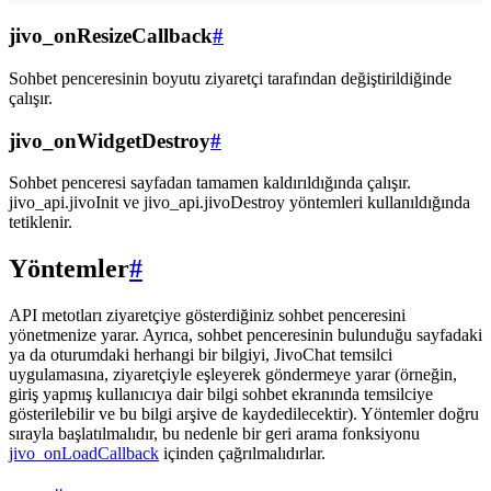
jivo_onResizeCallback
#
Sohbet penceresinin boyutu ziyaretçi tarafından değiştirildiğinde
çalışır.
jivo_onWidgetDestroy
#
Sohbet penceresi sayfadan tamamen kaldırıldığında çalışır.
jivo_api.jivoInit ve jivo_api.jivoDestroy yöntemleri kullanıldığında
tetiklenir.
Yöntemler
#
API metotları ziyaretçiye gösterdiğiniz sohbet penceresini
yönetmenize yarar. Ayrıca, sohbet penceresinin bulunduğu sayfadaki
ya da oturumdaki herhangi bir bilgiyi, JivoChat temsilci
uygulamasına, ziyaretçiyle eşleyerek göndermeye yarar (örneğin,
giriş yapmış kullanıcıya dair bilgi sohbet ekranında temsilciye
gösterilebilir ve bu bilgi arşive de kaydedilecektir). Yöntemler doğru
sırayla başlatılmalıdır, bu nedenle bir geri arama fonksiyonu
jivo_onLoadCallback
içinden çağrılmalıdırlar.