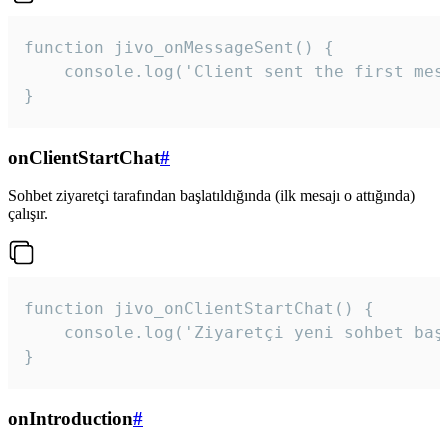
function jivo_onMessageSent() {

    console.log('Client sent the first mess
}
onClientStartChat
#
Sohbet ziyaretçi tarafından başlatıldığında (ilk mesajı o attığında)
çalışır.
function jivo_onClientStartChat() {

    console.log('Ziyaretçi yeni sohbet başl
}
onIntroduction
#