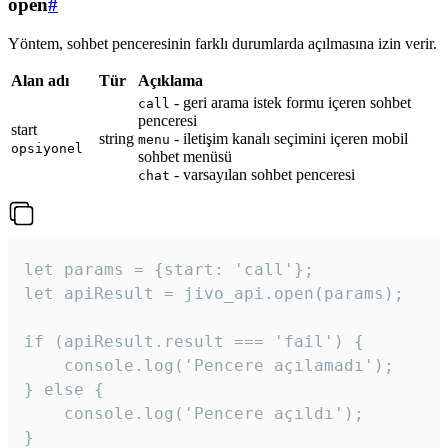
open
#
Yöntem, sohbet penceresinin farklı durumlarda açılmasına izin verir.
Alan adı
Tür
Açıklama
- geri arama istek formu içeren sohbet
call
penceresi
start
string
- iletişim kanalı seçimini içeren mobil
menu
opsiyonel
sohbet menüsü
- varsayılan sohbet penceresi
chat
let params = {start: 'call'};

let apiResult = jivo_api.open(params);

if (apiResult.result === 'fail') {

    console.log('Pencere açılamadı');

} else {

    console.log('Pencere açıldı');

}