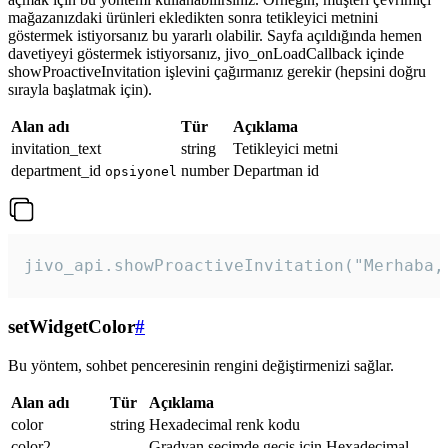
mağazanızdaki ürünleri ekledikten sonra tetikleyici metnini
göstermek istiyorsanız bu yararlı olabilir. Sayfa açıldığında hemen
davetiyeyi göstermek istiyorsanız, jivo_onLoadCallback içinde
showProactiveInvitation işlevini çağırmanız gerekir (hepsini doğru
sırayla başlatmak için).
Alan adı
Tür
Açıklama
invitation_text
string
Tetikleyici metni
department_id
number
Departman id
opsiyonel
jivo_api.showProactiveInvitation("Merhaba,
setWidgetColor
#
Bu yöntem, sohbet penceresinin rengini değiştirmenizi sağlar.
Alan adı
Tür
Açıklama
color
string
Hexadecimal renk kodu
color2
Gradyan seçimde geçiş için Hexadecimal