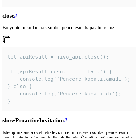
close
#
Bu yöntemi kullanarak sohbet penceresini kapatabilirsiniz.
let apiResult = jivo_api.close();

if (apiResult.result === 'fail') {

    console.log('Pencere kapatılamadı');

} else {

    console.log('Pencere kapatıldı');

}
showProactiveInvitation
#
İstediğiniz anda özel tetikleyici metnini içeren sohbet penceresini
açmak için bu yöntemi kullanabilirsiniz. Örneğin, müşteri çevrimiçi