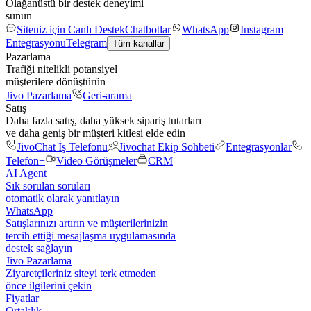
Olağanüstü bir destek deneyimi
sunun
Siteniz için Canlı Destek
Chatbotlar
WhatsApp
Instagram
Entegrasyonu
Telegram
Tüm kanallar
Pazarlama
Trafiği nitelikli potansiyel
müşterilere dönüştürün
Jivo Pazarlama
Geri-arama
Satış
Daha fazla satış, daha yüksek sipariş tutarları
ve daha geniş bir müşteri kitlesi elde edin
JivoChat İş Telefonu
Jivochat Ekip Sohbeti
Entegrasyonlar
Telefon+
Video Görüşmeler
CRM
AI Agent
Sık sorulan soruları
otomatik olarak yanıtlayın
WhatsApp
Satışlarınızı artırın ve müşterilerinizin
tercih ettiği mesajlaşma uygulamasında
destek sağlayın
Jivo Pazarlama
Ziyaretçileriniz siteyi terk etmeden
önce ilgilerini çekin
Fiyatlar
Ortaklık