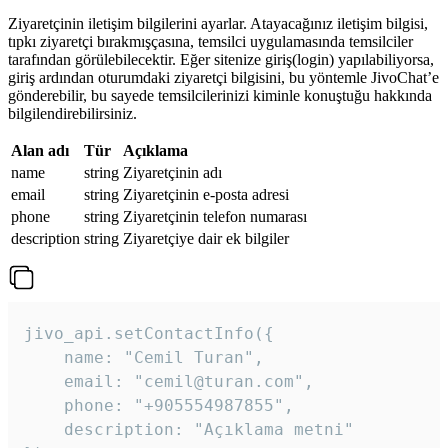
Ziyaretçinin iletişim bilgilerini ayarlar. Atayacağınız iletişim bilgisi,
tıpkı ziyaretçi bırakmışçasına, temsilci uygulamasında temsilciler
tarafından görülebilecektir. Eğer sitenize giriş(login) yapılabiliyorsa,
giriş ardından oturumdaki ziyaretçi bilgisini, bu yöntemle JivoChat’e
gönderebilir, bu sayede temsilcilerinizi kiminle konuştuğu hakkında
bilgilendirebilirsiniz.
Alan adı
Tür
Açıklama
name
string
Ziyaretçinin adı
email
string
Ziyaretçinin e-posta adresi
phone
string
Ziyaretçinin telefon numarası
description
string
Ziyaretçiye dair ek bilgiler
jivo_api.setContactInfo({

    name: "Cemil Turan",

    email: "cemil@turan.com",

    phone: "+905554987855",

    description: "Açıklama metni"
