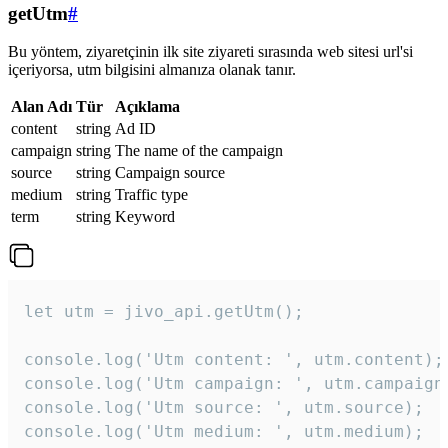
getUtm
#
Bu yöntem, ziyaretçinin ilk site ziyareti sırasında web sitesi url'si
içeriyorsa, utm bilgisini almanıza olanak tanır.
Alan Adı
Tür
Açıklama
content
string
Ad ID
campaign
string
The name of the campaign
source
string
Campaign source
medium
string
Traffic type
term
string
Keyword
let utm = jivo_api.getUtm();

console.log('Utm content: ', utm.content);

console.log('Utm campaign: ', utm.campaign)
console.log('Utm source: ', utm.source);

console.log('Utm medium: ', utm.medium);
