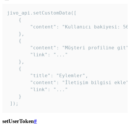
jivo_api.setCustomData([

    {

        "content": "Kullanıcı bakiyesi: 56T
    },

    {

        "content": "Müşteri profiline git",
        "link": "..."

    },

    {

        "title": "Eylemler",

        "content": "İletişim bilgisi ekle",
        "link": "..."

    }

 ]); 
setUserToken
#