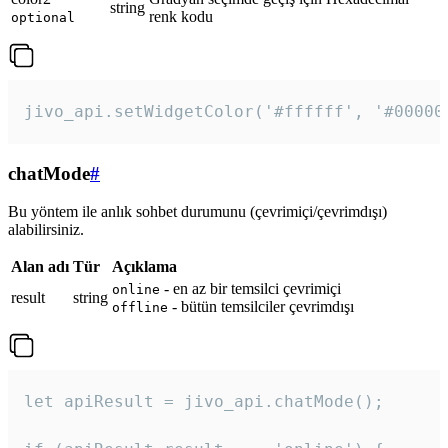
string
renk kodu
optional
jivo_api.setWidgetColor('#ffffff', '#00000
chatMode
#
Bu yöntem ile anlık sohbet durumunu (çevrimiçi/çevrimdışı)
alabilirsiniz.
Alan adı
Tür
Açıklama
- en az bir temsilci çevrimiçi
online
result
string
- bütün temsilciler çevrimdışı
offline
let apiResult = jivo_api.chatMode();
