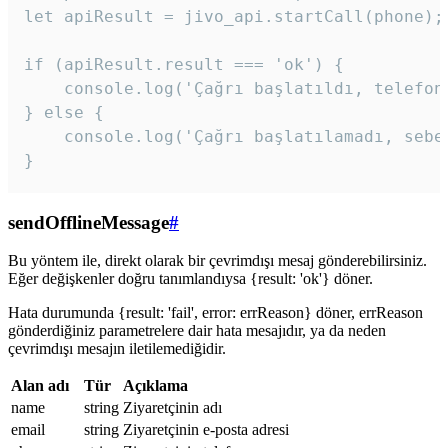
let apiResult = jivo_api.startCall(phone);

if (apiResult.result === 'ok') {

    console.log('Çağrı başlatıldı, telefon 
} else {

    console.log('Çağrı başlatılamadı, sebeb
}
sendOfflineMessage
#
Bu yöntem ile, direkt olarak bir çevrimdışı mesaj gönderebilirsiniz.
Eğer değişkenler doğru tanımlandıysa {result: 'ok'} döner.
Hata durumunda {result: 'fail', error: errReason} döner, errReason
gönderdiğiniz parametrelere dair hata mesajıdır, ya da neden
çevrimdışı mesajın iletilemediğidir.
Alan adı
Tür
Açıklama
name
string
Ziyaretçinin adı
email
string
Ziyaretçinin e-posta adresi