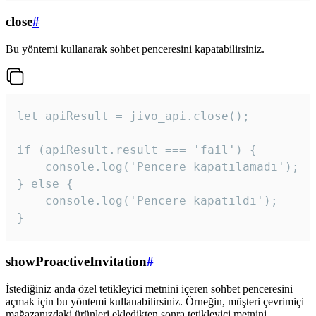
close
#
Bu yöntemi kullanarak sohbet penceresini kapatabilirsiniz.
let apiResult = jivo_api.close();

if (apiResult.result === 'fail') {

    console.log('Pencere kapatılamadı');

} else {

    console.log('Pencere kapatıldı');

}
showProactiveInvitation
#
İstediğiniz anda özel tetikleyici metnini içeren sohbet penceresini
açmak için bu yöntemi kullanabilirsiniz. Örneğin, müşteri çevrimiçi
mağazanızdaki ürünleri ekledikten sonra tetikleyici metnini