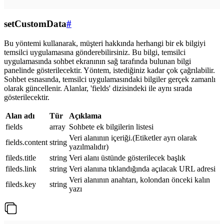
setCustomData
#
Bu yöntemi kullanarak, müşteri hakkında herhangi bir ek bilgiyi
temsilci uygulamasına gönderebilirsiniz. Bu bilgi, temsilci
uygulamasında sohbet ekranının sağ tarafında bulunan bilgi
panelinde gösterilecektir. Yöntem, istediğiniz kadar çok çağrılabilir.
Sohbet esnasında, temsilci uygulamasındaki bilgiler gerçek zamanlı
olarak güncellenir. Alanlar, 'fields' dizisindeki ile aynı sırada
gösterilecektir.
Alan adı
Tür
Açıklama
fields
array
Sohbete ek bilgilerin listesi
Veri alanının içeriği.(Etiketler ayrı olarak
fields.content
string
yazılmalıdır)
fileds.title
string
Veri alanı üstünde gösterilecek başlık
fileds.link
string
Veri alanına tıklandığında açılacak URL adresi
Veri alanının anahtarı, kolondan önceki kalın
fileds.key
string
yazı