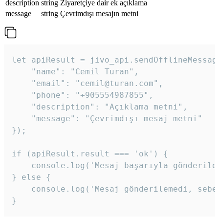
description
string
Ziyaretçiye dair ek açıklama
message
string
Çevrimdışı mesajın metni
let apiResult = jivo_api.sendOfflineMessage
    "name": "Cemil Turan",

    "email": "cemil@turan.com",

    "phone": "+905554987855",

    "description": "Açıklama metni",

    "message": "Çevrimdışı mesaj metni"

});

if (apiResult.result === 'ok') {

    console.log('Mesaj başarıyla gönderildi
} else {

    console.log('Mesaj gönderilemedi, sebeb
}