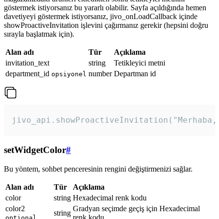
göstermek istiyorsanız bu yararlı olabilir. Sayfa açıldığında hemen
davetiyeyi göstermek istiyorsanız, jivo_onLoadCallback içinde
showProactiveInvitation işlevini çağırmanız gerekir (hepsini doğru
sırayla başlatmak için).
Alan adı
Tür
Açıklama
invitation_text
string
Tetikleyici metni
department_id
number
Departman id
opsiyonel
jivo_api.showProactiveInvitation("Merhaba,
setWidgetColor
#
Bu yöntem, sohbet penceresinin rengini değiştirmenizi sağlar.
Alan adı
Tür
Açıklama
color
string
Hexadecimal renk kodu
color2
Gradyan seçimde geçiş için Hexadecimal
string
renk kodu
optional