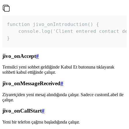
function jivo_onIntroduction() {

    console.log('Client entered contact det
}
jivo_onAccept
#
Temsilci yeni sohbet geldiğinde Kabul Et butonuna tıklayarak
sohbeti kabul ettiğinde çalışır.
jivo_onMessageReceived
#
Ziyaretçiden yeni mesaj alındığında çalışır. Sadece customLabel ile
çalışır.
jivo_onCallStart
#
Yeni bir telefon çağrısı başladığında çalışır.