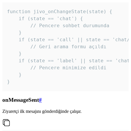
function jivo_onChangeState(state) {

    if (state == 'chat') {

        // Pencere sohbet durumunda

    }

    if (state == 'call' || state == 'chat/c
        // Geri arama formu açıldı

    }

    if (state == 'label' || state == 'chat/
        // Pencere minimize edildi

    }

}
onMessageSent
#
Ziyaretçi ilk mesajını gönderdiğinde çalışır.