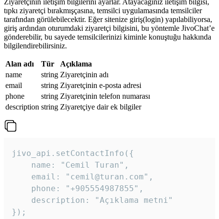
Ziyaretçinin iletişim bilgilerini ayarlar. Atayacağınız iletişim bilgisi,
tıpkı ziyaretçi bırakmışçasına, temsilci uygulamasında temsilciler
tarafından görülebilecektir. Eğer sitenize giriş(login) yapılabiliyorsa,
giriş ardından oturumdaki ziyaretçi bilgisini, bu yöntemle JivoChat’e
gönderebilir, bu sayede temsilcilerinizi kiminle konuştuğu hakkında
bilgilendirebilirsiniz.
Alan adı
Tür
Açıklama
name
string
Ziyaretçinin adı
email
string
Ziyaretçinin e-posta adresi
phone
string
Ziyaretçinin telefon numarası
description
string
Ziyaretçiye dair ek bilgiler
jivo_api.setContactInfo({

    name: "Cemil Turan",

    email: "cemil@turan.com",

    phone: "+905554987855",

    description: "Açıklama metni"

});