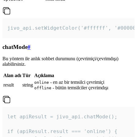
jivo_api.setWidgetColor('#ffffff', '#00000
chatMode
#
Bu yöntem ile anlık sohbet durumunu (çevrimiçi/çevrimdışı)
alabilirsiniz.
Alan adı
Tür
Açıklama
- en az bir temsilci çevrimiçi
online
result
string
- bütün temsilciler çevrimdışı
offline
let apiResult = jivo_api.chatMode();

if (apiResult.result === 'online') {
