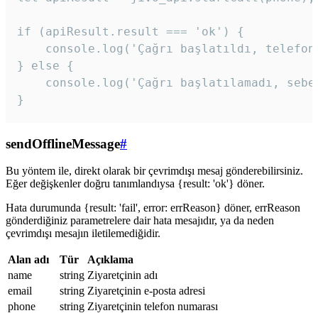
if (apiResult.result === 'ok') {

    console.log('Çağrı başlatıldı, telefon 
} else {

    console.log('Çağrı başlatılamadı, sebeb
}
sendOfflineMessage
#
Bu yöntem ile, direkt olarak bir çevrimdışı mesaj gönderebilirsiniz.
Eğer değişkenler doğru tanımlandıysa {result: 'ok'} döner.
Hata durumunda {result: 'fail', error: errReason} döner, errReason
gönderdiğiniz parametrelere dair hata mesajıdır, ya da neden
çevrimdışı mesajın iletilemediğidir.
Alan adı
Tür
Açıklama
name
string
Ziyaretçinin adı
email
string
Ziyaretçinin e-posta adresi
phone
string
Ziyaretçinin telefon numarası