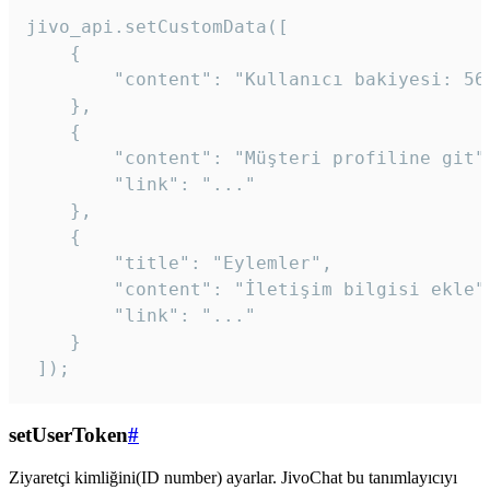
jivo_api.setCustomData([

    {

        "content": "Kullanıcı bakiyesi: 56T
    },

    {

        "content": "Müşteri profiline git",
        "link": "..."

    },

    {

        "title": "Eylemler",

        "content": "İletişim bilgisi ekle",
        "link": "..."

    }

 ]); 
setUserToken
#
Ziyaretçi kimliğini(ID number) ayarlar. JivoChat bu tanımlayıcıyı