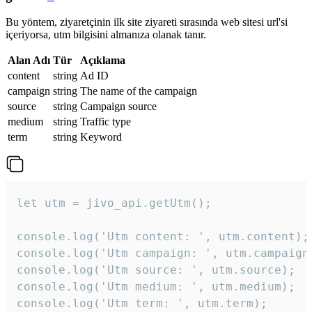
Bu yöntem, ziyaretçinin ilk site ziyareti sırasında web sitesi url'si
içeriyorsa, utm bilgisini almanıza olanak tanır.
Alan Adı
Tür
Açıklama
content
string
Ad ID
campaign
string
The name of the campaign
source
string
Campaign source
medium
string
Traffic type
term
string
Keyword
let utm = jivo_api.getUtm();

console.log('Utm content: ', utm.content);

console.log('Utm campaign: ', utm.campaign)
console.log('Utm source: ', utm.source);

console.log('Utm medium: ', utm.medium);

console.log('Utm term: ', utm.term);