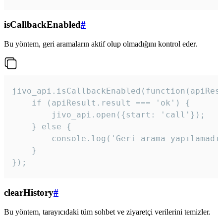
isCallbackEnabled
#
Bu yöntem, geri aramaların aktif olup olmadığını kontrol eder.
jivo_api.isCallbackEnabled(function(apiResu
    if (apiResult.result === 'ok') {

        jivo_api.open({start: 'call'});

    } else {

        console.log('Geri-arama yapılamadı
    }

}); 
clearHistory
#
Bu yöntem, tarayıcıdaki tüm sohbet ve ziyaretçi verilerini temizler.