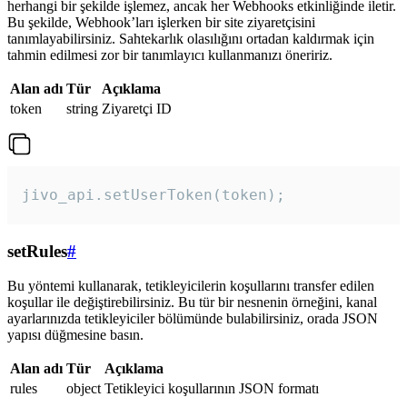
herhangi bir şekilde işlemez, ancak her Webhooks etkinliğinde iletir.
Bu şekilde, Webhook’ları işlerken bir site ziyaretçisini
tanımlayabilirsiniz. Sahtekarlık olasılığını ortadan kaldırmak için
tahmin edilmesi zor bir tanımlayıcı kullanmanızı öneririz.
Alan adı
Tür
Açıklama
token
string
Ziyaretçi ID
jivo_api.setUserToken(token);
setRules
#
Bu yöntemi kullanarak, tetikleyicilerin koşullarını transfer edilen
koşullar ile değiştirebilirsiniz. Bu tür bir nesnenin örneğini, kanal
ayarlarınızda tetikleyiciler bölümünde bulabilirsiniz, orada JSON
yapısı düğmesine basın.
Alan adı
Tür
Açıklama
rules
object
Tetikleyici koşullarının JSON formatı