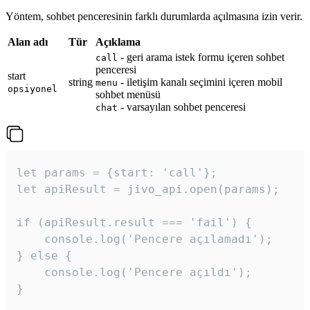
Yöntem, sohbet penceresinin farklı durumlarda açılmasına izin verir.
Alan adı
Tür
Açıklama
- geri arama istek formu içeren sohbet
call
penceresi
start
string
- iletişim kanalı seçimini içeren mobil
menu
opsiyonel
sohbet menüsü
- varsayılan sohbet penceresi
chat
let params = {start: 'call'};

let apiResult = jivo_api.open(params);

if (apiResult.result === 'fail') {

    console.log('Pencere açılamadı');

} else {

    console.log('Pencere açıldı');

}