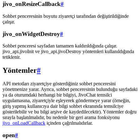
jivo_onResizeCallback
#
Sohbet penceresinin boyutu ziyaretçi tarafından değiştirildiğinde
çalışır.
jivo_onWidgetDestroy
#
Sohbet penceresi sayfadan tamamen kaldırıldığında çalışır.
jivo_api.jivoInit ve jivo_api.jivoDestroy yöntemleri kullanıldığında
tetiklenir.
Yöntemler
#
API metotları ziyaretçiye gösterdiğiniz sohbet penceresini
yönetmenize yarar. Ayrıca, sohbet penceresinin bulunduğu sayfadaki
ya da oturumdaki herhangi bir bilgiyi, JivoChat temsilci
uygulamasına, ziyaretçiyle eşleyerek göndermeye yarar (örneğin,
giriş yapmış kullanıcıya dair bilgi sohbet ekranında temsilciye
gösterilebilir ve bu bilgi arşive de kaydedilecektir). Yöntemler doğru
sırayla başlatılmalıdır, bu nedenle bir geri arama fonksiyonu
jivo_onLoadCallback
içinden çağrılmalıdırlar.
open
#