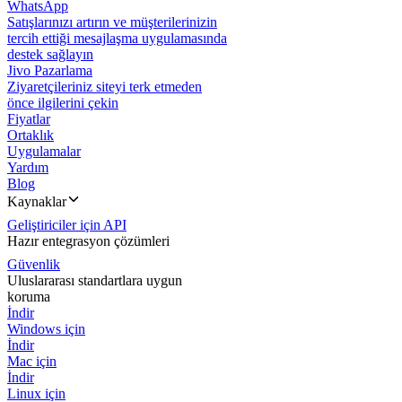
WhatsApp
Satışlarınızı artırın ve müşterilerinizin
tercih ettiği mesajlaşma uygulamasında
destek sağlayın
Jivo Pazarlama
Ziyaretçileriniz siteyi terk etmeden
önce ilgilerini çekin
Fiyatlar
Ortaklık
Uygulamalar
Yardım
Blog
Kaynaklar
Geliştiriciler için API
Hazır entegrasyon çözümleri
Güvenlik
Uluslararası standartlara uygun
koruma
İndir
Windows için
İndir
Mac için
İndir
Linux için