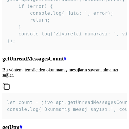
    if (error) {

        console.log('Hata: ', error);

        return;

    }  

    console.log('Ziyaretçi numarası: ', vis
});
getUnreadMessagesCount
#
Bu yöntem, temsilciden okunmamış mesajların sayısını almanızı
sağlar.
let count = jivo_api.getUnreadMessagesCount
console.log('Okunmamış mesaj sayısı:', cou
getUtm
#