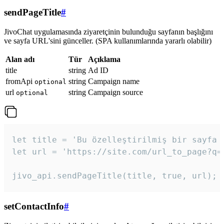
sendPageTitle
#
JivoChat uygulamasında ziyaretçinin bulunduğu sayfanın başlığını
ve sayfa URL'sini günceller. (SPA kullanımlarında yararlı olabilir)
Alan adı
Tür
Açıklama
title
string
Ad ID
fromApi
string
Campaign name
optional
url
string
Campaign source
optional
let title = 'Bu özelleştirilmiş bir sayfa b
let url = 'https://site.com/url_to_page?q=p
jivo_api.sendPageTitle(title, true, url);
setContactInfo
#