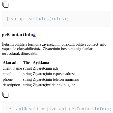
jivo_api.setRules(rules); 
getContactInfo
#
İletişim bilgileri formuna ziyaretçinin bıraktığı bilgiyi contact_info
yapısı ile okuyabilirsiniz. Ziyaretinin boş bıraktığı alanlar
olarak dönecektir.
null
Alan adı
Tür
Açıklama
client_name
string
Ziyaretçinin adı
email
string
Ziyaretçinin e-posta adresi
phone
string
Ziyaretçinin telefon numarası
description
string
Ziyaretçiye dair ek bilgiler
let apiResult = jivo_api.getContactInfo();
