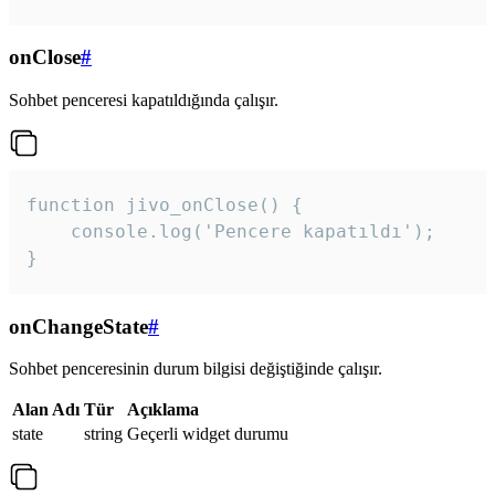
onClose
#
Sohbet penceresi kapatıldığında çalışır.
function jivo_onClose() {

    console.log('Pencere kapatıldı');

}
onChangeState
#
Sohbet penceresinin durum bilgisi değiştiğinde çalışır.
Alan Adı
Tür
Açıklama
state
string
Geçerli widget durumu