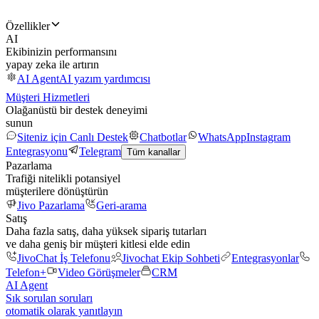
Özellikler
AI
Ekibinizin performansını
yapay zeka ile artırın
AI Agent
AI yazım yardımcısı
Müşteri Hizmetleri
Olağanüstü bir destek deneyimi
sunun
Siteniz için Canlı Destek
Chatbotlar
WhatsApp
Instagram
Entegrasyonu
Telegram
Tüm kanallar
Pazarlama
Trafiği nitelikli potansiyel
müşterilere dönüştürün
Jivo Pazarlama
Geri-arama
Satış
Daha fazla satış, daha yüksek sipariş tutarları
ve daha geniş bir müşteri kitlesi elde edin
JivoChat İş Telefonu
Jivochat Ekip Sohbeti
Entegrasyonlar
Telefon+
Video Görüşmeler
CRM
AI Agent
Sık sorulan soruları
otomatik olarak yanıtlayın