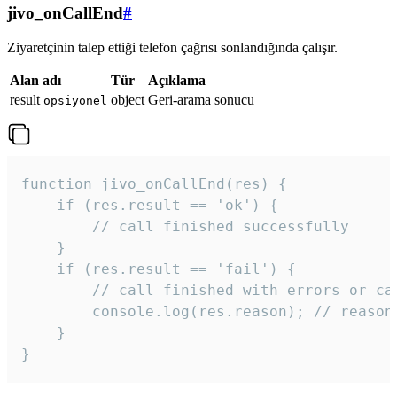
jivo_onCallEnd
#
Ziyaretçinin talep ettiği telefon çağrısı sonlandığında çalışır.
Alan adı
Tür
Açıklama
result
object
Geri-arama sonucu
opsiyonel
function jivo_onCallEnd(res) {

    if (res.result == 'ok') {

        // call finished successfully

    }

    if (res.result == 'fail') {

        // call finished with errors or can
        console.log(res.reason); // reason 
    }

} 