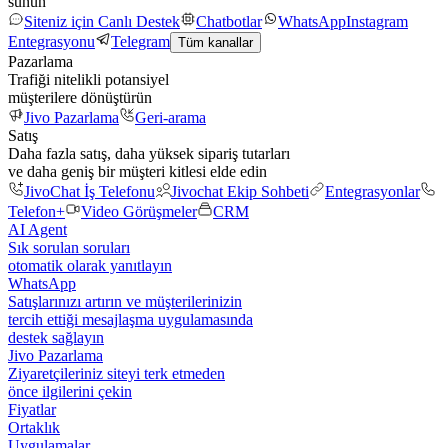
sunun
Siteniz için Canlı Destek
Chatbotlar
WhatsApp
Instagram
Entegrasyonu
Telegram
Tüm kanallar
Pazarlama
Trafiği nitelikli potansiyel
müşterilere dönüştürün
Jivo Pazarlama
Geri-arama
Satış
Daha fazla satış, daha yüksek sipariş tutarları
ve daha geniş bir müşteri kitlesi elde edin
JivoChat İş Telefonu
Jivochat Ekip Sohbeti
Entegrasyonlar
Telefon+
Video Görüşmeler
CRM
AI Agent
Sık sorulan soruları
otomatik olarak yanıtlayın
WhatsApp
Satışlarınızı artırın ve müşterilerinizin
tercih ettiği mesajlaşma uygulamasında
destek sağlayın
Jivo Pazarlama
Ziyaretçileriniz siteyi terk etmeden
önce ilgilerini çekin
Fiyatlar
Ortaklık
Uygulamalar