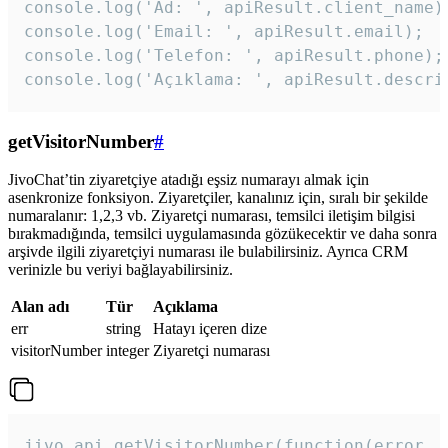
console.log('Ad: ', apiResult.client_name);
console.log('Email: ', apiResult.email);

console.log('Telefon: ', apiResult.phone);

console.log('Açıklama: ', apiResult.descri
getVisitorNumber
#
JivoChat’tin ziyaretçiye atadığı eşsiz numarayı almak için
asenkronize fonksiyon. Ziyaretçiler, kanalınız için, sıralı bir şekilde
numaralanır: 1,2,3 vb. Ziyaretçi numarası, temsilci iletişim bilgisi
bırakmadığında, temsilci uygulamasında gözükecektir ve daha sonra
arşivde ilgili ziyaretçiyi numarası ile bulabilirsiniz. Ayrıca CRM
verinizle bu veriyi bağlayabilirsiniz.
Alan adı
Tür
Açıklama
err
string
Hatayı içeren dize
visitorNumber
integer
Ziyaretçi numarası
jivo_api.getVisitorNumber(function(error, v