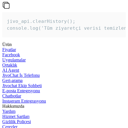
jivo_api.clearHistory();

console.log('Tüm ziyaretçi verisi temizlen
Ürün
Fiyatlar
Facebook
Uygulamalar
Ortaklık
AI Agent
JivoChat İş Telefonu
Geri-arama
Jivochat Ekip Sohbeti
E-posta Entegrsyonu
Chatbotlar
Instagram Entegrasyonu
Hakkımızda
Yardım
Hizmet Şartları
Gizlilik Poliçesi
Çerezler