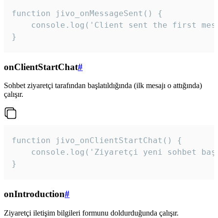
function jivo_onMessageSent() {

    console.log('Client sent the first mess
}
onClientStartChat
#
Sohbet ziyaretçi tarafından başlatıldığında (ilk mesajı o attığında)
çalışır.
function jivo_onClientStartChat() {

    console.log('Ziyaretçi yeni sohbet başl
}
onIntroduction
#
Ziyaretçi iletişim bilgileri formunu doldurduğunda çalışır.