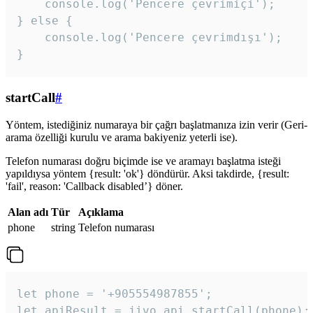
    console.log('Pencere çevrimiçi');

} else {

    console.log('Pencere çevrimdışı');

}
startCall
#
Yöntem, istediğiniz numaraya bir çağrı başlatmanıza izin verir (Geri-
arama özelliği kurulu ve arama bakiyeniz yeterli ise).
Telefon numarası doğru biçimde ise ve aramayı başlatma isteği
yapıldıysa yöntem {result: 'ok'} döndürür. Aksi takdirde, {result:
'fail', reason: 'Callback disabled’} döner.
Alan adı
Tür
Açıklama
phone
string
Telefon numarası
let phone = '+905554987855';

let apiResult = jivo_api.startCall(phone);
