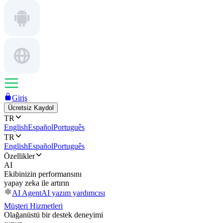
Giriş
Ücretsiz Kaydol
TR
English
Español
Português
TR
English
Español
Português
Özellikler
AI
Ekibinizin performansını
yapay zeka ile artırın
AI Agent
AI yazım yardımcısı
Müşteri Hizmetleri
Olağanüstü bir destek deneyimi