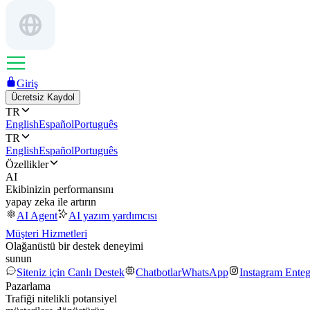
Giriş
Ücretsiz Kaydol
TR
English
Español
Português
TR
English
Español
Português
Özellikler
AI
Ekibinizin performansını
yapay zeka ile artırın
AI Agent
AI yazım yardımcısı
Müşteri Hizmetleri
Olağanüstü bir destek deneyimi
sunun
Siteniz için Canlı Destek
Chatbotlar
WhatsApp
Instagram Ente
Pazarlama
Trafiği nitelikli potansiyel