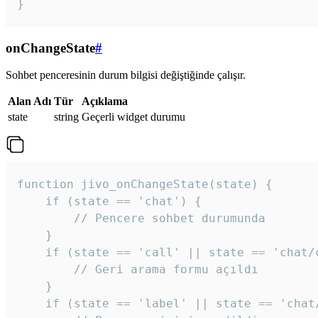
}
onChangeState
#
Sohbet penceresinin durum bilgisi değiştiğinde çalışır.
Alan Adı
Tür
Açıklama
state
string
Geçerli widget durumu
function jivo_onChangeState(state) {

    if (state == 'chat') {

        // Pencere sohbet durumunda

    }

    if (state == 'call' || state == 'chat/c
        // Geri arama formu açıldı

    }

    if (state == 'label' || state == 'chat/