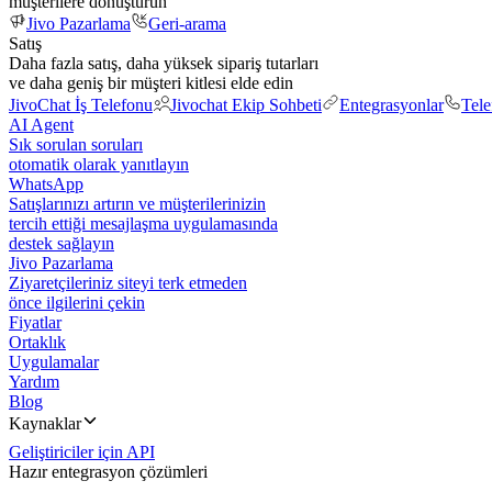
müşterilere dönüştürün
Jivo Pazarlama
Geri-arama
Satış
Daha fazla satış, daha yüksek sipariş tutarları
ve daha geniş bir müşteri kitlesi elde edin
JivoChat İş Telefonu
Jivochat Ekip Sohbeti
Entegrasyonlar
Tel
AI Agent
Sık sorulan soruları
otomatik olarak yanıtlayın
WhatsApp
Satışlarınızı artırın ve müşterilerinizin
tercih ettiği mesajlaşma uygulamasında
destek sağlayın
Jivo Pazarlama
Ziyaretçileriniz siteyi terk etmeden
önce ilgilerini çekin
Fiyatlar
Ortaklık
Uygulamalar
Yardım
Blog
Kaynaklar
Geliştiriciler için API
Hazır entegrasyon çözümleri