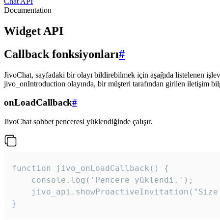
Chat API
Documentation
Widget API
Callback fonksiyonları
#
JivoChat, sayfadaki bir olayı bildirebilmek için aşağıda listelenen işlev
jivo_onIntroduction olayında, bir müşteri tarafından girilen iletişim bilgi
onLoadCallback
#
JivoChat sohbet penceresi yüklendiğinde çalışır.
function jivo_onLoadCallback() {

    console.log('Pencere yüklendi.');

    jivo_api.showProactiveInvitation("Size
}