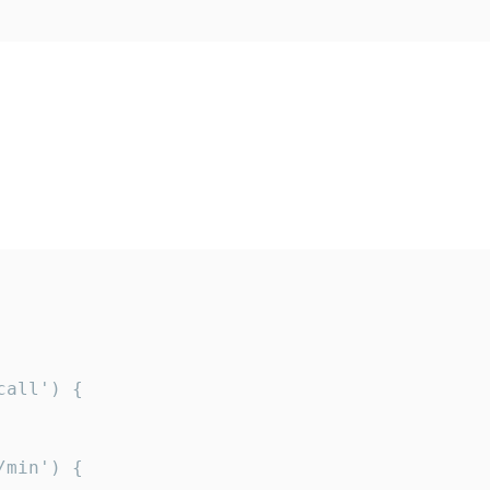
all') {

min') {
