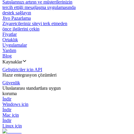
Satışlarınızı artırın ve müşterilerinizin
tercih ettiği mesajlaşma uygulamasında
destek sağlayın
Jivo Pazarlama
Ziyaretçileriniz siteyi terk etmeden
önce ilgilerini çekin
Fiyatlar
Ortaklık
Uygulamalar
Yardım
Blog
Kaynaklar
Geliştiriciler için API
Hazır entegrasyon çözümleri
Güvenlik
Uluslararası standartlara uygun
koruma
İndir
Windows için
İndir
Mac için
İndir
Linux için