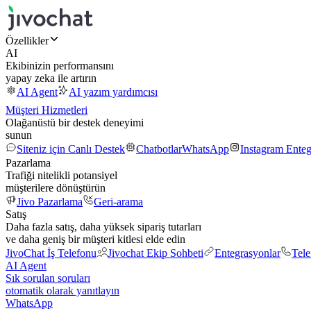
Özellikler
AI
Ekibinizin performansını
yapay zeka ile artırın
AI Agent
AI yazım yardımcısı
Müşteri Hizmetleri
Olağanüstü bir destek deneyimi
sunun
Siteniz için Canlı Destek
Chatbotlar
WhatsApp
Instagram Ente
Pazarlama
Trafiği nitelikli potansiyel
müşterilere dönüştürün
Jivo Pazarlama
Geri-arama
Satış
Daha fazla satış, daha yüksek sipariş tutarları
ve daha geniş bir müşteri kitlesi elde edin
JivoChat İş Telefonu
Jivochat Ekip Sohbeti
Entegrasyonlar
Tel
AI Agent
Sık sorulan soruları
otomatik olarak yanıtlayın
WhatsApp