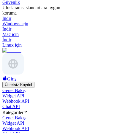
Güvenlik
Uluslararası standartlara uygun
koruma
İndir
Windows için
İndir
Mac için
İndir
Linux için
Giriş
Ücretsiz Kaydol
Genel Bakış
Widget API
Webhook API
Chat API
Kategoriler
Genel Bakış
Widget API
Webhook API