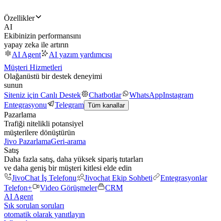
Özellikler
AI
Ekibinizin performansını
yapay zeka ile artırın
AI Agent
AI yazım yardımcısı
Müşteri Hizmetleri
Olağanüstü bir destek deneyimi
sunun
Siteniz için Canlı Destek
Chatbotlar
WhatsApp
Instagram
Entegrasyonu
Telegram
Tüm kanallar
Pazarlama
Trafiği nitelikli potansiyel
müşterilere dönüştürün
Jivo Pazarlama
Geri-arama
Satış
Daha fazla satış, daha yüksek sipariş tutarları
ve daha geniş bir müşteri kitlesi elde edin
JivoChat İş Telefonu
Jivochat Ekip Sohbeti
Entegrasyonlar
Telefon+
Video Görüşmeler
CRM
AI Agent
Sık sorulan soruları
otomatik olarak yanıtlayın