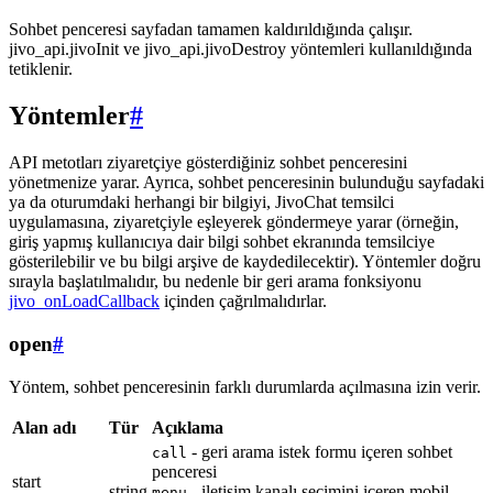
Sohbet penceresi sayfadan tamamen kaldırıldığında çalışır.
jivo_api.jivoInit ve jivo_api.jivoDestroy yöntemleri kullanıldığında
tetiklenir.
Yöntemler
#
API metotları ziyaretçiye gösterdiğiniz sohbet penceresini
yönetmenize yarar. Ayrıca, sohbet penceresinin bulunduğu sayfadaki
ya da oturumdaki herhangi bir bilgiyi, JivoChat temsilci
uygulamasına, ziyaretçiyle eşleyerek göndermeye yarar (örneğin,
giriş yapmış kullanıcıya dair bilgi sohbet ekranında temsilciye
gösterilebilir ve bu bilgi arşive de kaydedilecektir). Yöntemler doğru
sırayla başlatılmalıdır, bu nedenle bir geri arama fonksiyonu
jivo_onLoadCallback
içinden çağrılmalıdırlar.
open
#
Yöntem, sohbet penceresinin farklı durumlarda açılmasına izin verir.
Alan adı
Tür
Açıklama
- geri arama istek formu içeren sohbet
call
penceresi
start
string
- iletişim kanalı seçimini içeren mobil
menu