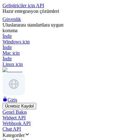
Geliştiriciler için API
Hazır entegrasyon çözümleri
Güvenlik
Uluslararası standartlara uygun
koruma
İndir
Windows için
İndir
Mac için
İndir
Linux için
Giriş
Ücretsiz Kaydol
Genel Bakış
Widget API
Webhook API
Chat API
Kategoriler