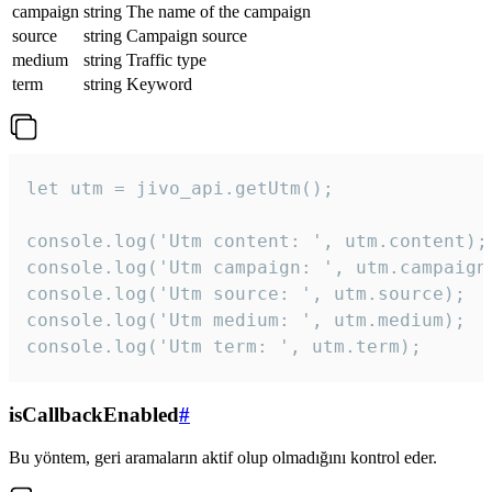
campaign
string
The name of the campaign
source
string
Campaign source
medium
string
Traffic type
term
string
Keyword
let utm = jivo_api.getUtm();

console.log('Utm content: ', utm.content);

console.log('Utm campaign: ', utm.campaign)
console.log('Utm source: ', utm.source);

console.log('Utm medium: ', utm.medium);

console.log('Utm term: ', utm.term);
isCallbackEnabled
#
Bu yöntem, geri aramaların aktif olup olmadığını kontrol eder.