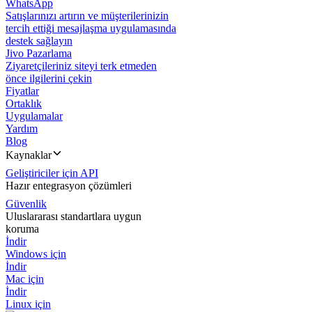
WhatsApp
Satışlarınızı artırın ve müşterilerinizin
tercih ettiği mesajlaşma uygulamasında
destek sağlayın
Jivo Pazarlama
Ziyaretçileriniz siteyi terk etmeden
önce ilgilerini çekin
Fiyatlar
Ortaklık
Uygulamalar
Yardım
Blog
Kaynaklar
Geliştiriciler için API
Hazır entegrasyon çözümleri
Güvenlik
Uluslararası standartlara uygun
koruma
İndir
Windows için
İndir
Mac için
İndir
Linux için