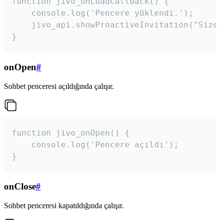
function jivo_onLoadCallback() {

    console.log('Pencere yüklendi.');

    jivo_api.showProactiveInvitation("Size
}
onOpen
#
Sohbet penceresi açıldığında çalışır.
function jivo_onOpen() {

    console.log('Pencere açıldı');

}
onClose
#
Sohbet penceresi kapatıldığında çalışır.