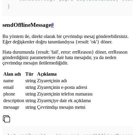
}
sendOfflineMessage
#
Bu yöntem ile, direkt olarak bir çevrimdışı mesaj gönderebilirsiniz.
Eğer değişkenler doğru tanımlandıysa {result: 'ok'} döner.
Hata durumunda {result: 'fail', error: errReason} döner, errReason
gönderdiğiniz parametrelere dair hata mesajıdır, ya da neden
çevrimdışı mesajın iletilemediğidir.
Alan adı
Tür
Açıklama
name
string
Ziyaretçinin adı
email
string
Ziyaretçinin e-posta adresi
phone
string
Ziyaretçinin telefon numarası
description
string
Ziyaretçiye dair ek açıklama
message
string
Çevrimdışı mesajın metni