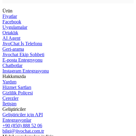
Ürün
Fiyatlar
Facebook
Uygulamalar
Ortaklık
AI Agent
JivoChat İş Telefonu
Geri-arama
Jivochat Ekip Sohbeti
E-posta Entegrsyonu
Chatbotlar
Instagram Entegrasyonu
Hakkımızda
Yardım
Hizmet Şartları
Gizlilik Poliçesi
Çerezler
İletişim
Geliştiriciler
Geliştiriciler için API
Entegrasyonlar
+90 (850) 888 52 06
bilgi@jivochat.com.tr