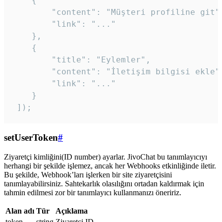
    {

        "content": "Müşteri profiline git",
        "link": "..."

    },

    {

        "title": "Eylemler",

        "content": "İletişim bilgisi ekle",
        "link": "..."

    }

 ]); 
setUserToken
#
Ziyaretçi kimliğini(ID number) ayarlar. JivoChat bu tanımlayıcıyı
herhangi bir şekilde işlemez, ancak her Webhooks etkinliğinde iletir.
Bu şekilde, Webhook’ları işlerken bir site ziyaretçisini
tanımlayabilirsiniz. Sahtekarlık olasılığını ortadan kaldırmak için
tahmin edilmesi zor bir tanımlayıcı kullanmanızı öneririz.
Alan adı
Tür
Açıklama
token
string
Ziyaretçi ID