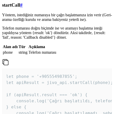
startCall
#
Yöntem, istediğiniz numaraya bir çağrı başlatmanıza izin verir (Geri-
arama özelliği kurulu ve arama bakiyeniz yeterli ise).
Telefon numarası doğru biçimde ise ve aramayı başlatma isteği
yapıldıysa yöntem {result: 'ok'} döndürür. Aksi takdirde, {result:
'fail', reason: 'Callback disabled’} döner.
Alan adı
Tür
Açıklama
phone
string
Telefon numarası
let phone = '+905554987855';

let apiResult = jivo_api.startCall(phone);

if (apiResult.result === 'ok') {

    console.log('Çağrı başlatıldı, telefon 
} else {

    console.log('Çağrı başlatılamadı, sebeb