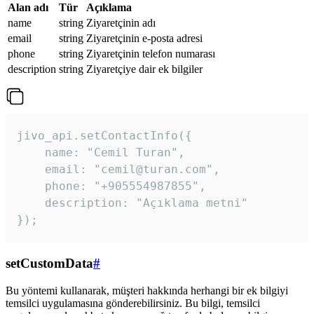
Alan adı
Tür
Açıklama
name
string
Ziyaretçinin adı
email
string
Ziyaretçinin e-posta adresi
phone
string
Ziyaretçinin telefon numarası
description
string
Ziyaretçiye dair ek bilgiler
jivo_api.setContactInfo({

    name: "Cemil Turan",

    email: "cemil@turan.com",

    phone: "+905554987855",

    description: "Açıklama metni"

});
setCustomData
#
Bu yöntemi kullanarak, müşteri hakkında herhangi bir ek bilgiyi
temsilci uygulamasına gönderebilirsiniz. Bu bilgi, temsilci