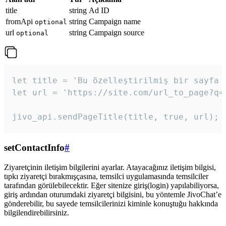
title
string
Ad ID
fromApi
string
Campaign name
optional
url
string
Campaign source
optional
let title = 'Bu özelleştirilmiş bir sayfa b
let url = 'https://site.com/url_to_page?q=p
jivo_api.sendPageTitle(title, true, url);
setContactInfo
#
Ziyaretçinin iletişim bilgilerini ayarlar. Atayacağınız iletişim bilgisi,
tıpkı ziyaretçi bırakmışçasına, temsilci uygulamasında temsilciler
tarafından görülebilecektir. Eğer sitenize giriş(login) yapılabiliyorsa,
giriş ardından oturumdaki ziyaretçi bilgisini, bu yöntemle JivoChat’e
gönderebilir, bu sayede temsilcilerinizi kiminle konuştuğu hakkında
bilgilendirebilirsiniz.