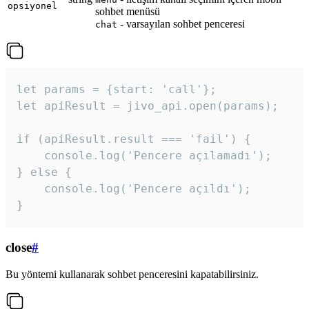
opsiyonel
sohbet menüsü
- varsayılan sohbet penceresi
chat
let params = {start: 'call'};

let apiResult = jivo_api.open(params);

if (apiResult.result === 'fail') {

    console.log('Pencere açılamadı');

} else {

    console.log('Pencere açıldı');

}
close
#
Bu yöntemi kullanarak sohbet penceresini kapatabilirsiniz.