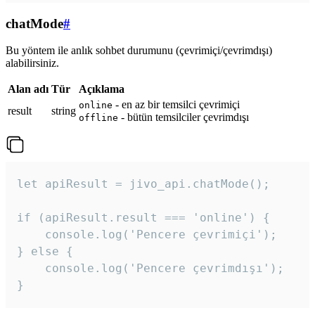
chatMode
#
Bu yöntem ile anlık sohbet durumunu (çevrimiçi/çevrimdışı)
alabilirsiniz.
Alan adı
Tür
Açıklama
- en az bir temsilci çevrimiçi
online
result
string
- bütün temsilciler çevrimdışı
offline
let apiResult = jivo_api.chatMode();

if (apiResult.result === 'online') {

    console.log('Pencere çevrimiçi');

} else {

    console.log('Pencere çevrimdışı');

}