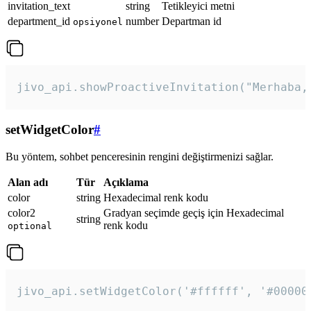
invitation_text
string
Tetikleyici metni
department_id
number
Departman id
opsiyonel
jivo_api.showProactiveInvitation("Merhaba,
setWidgetColor
#
Bu yöntem, sohbet penceresinin rengini değiştirmenizi sağlar.
Alan adı
Tür
Açıklama
color
string
Hexadecimal renk kodu
color2
Gradyan seçimde geçiş için Hexadecimal
string
renk kodu
optional
jivo_api.setWidgetColor('#ffffff', '#00000