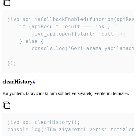
jivo_api.isCallbackEnabled(function(apiResu
    if (apiResult.result === 'ok') {

        jivo_api.open({start: 'call'});

    } else {

        console.log('Geri-arama yapılamadı
    }

}); 
clearHistory
#
Bu yöntem, tarayıcıdaki tüm sohbet ve ziyaretçi verilerini temizler.
jivo_api.clearHistory();

console.log('Tüm ziyaretçi verisi temizlen