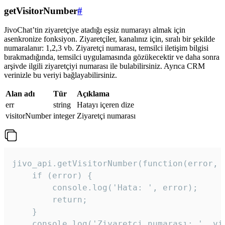
getVisitorNumber
#
JivoChat’tin ziyaretçiye atadığı eşsiz numarayı almak için
asenkronize fonksiyon. Ziyaretçiler, kanalınız için, sıralı bir şekilde
numaralanır: 1,2,3 vb. Ziyaretçi numarası, temsilci iletişim bilgisi
bırakmadığında, temsilci uygulamasında gözükecektir ve daha sonra
arşivde ilgili ziyaretçiyi numarası ile bulabilirsiniz. Ayrıca CRM
verinizle bu veriyi bağlayabilirsiniz.
Alan adı
Tür
Açıklama
err
string
Hatayı içeren dize
visitorNumber
integer
Ziyaretçi numarası
jivo_api.getVisitorNumber(function(error, v
    if (error) {

        console.log('Hata: ', error);

        return;

    }  

    console.log('Ziyaretçi numarası: ', vis