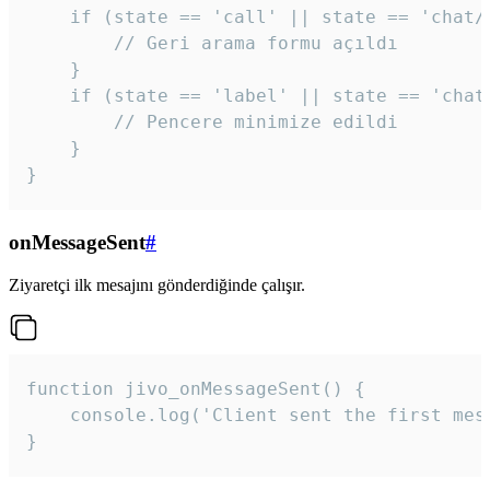
    if (state == 'call' || state == 'chat/c
        // Geri arama formu açıldı

    }

    if (state == 'label' || state == 'chat/
        // Pencere minimize edildi

    }

}
onMessageSent
#
Ziyaretçi ilk mesajını gönderdiğinde çalışır.
function jivo_onMessageSent() {

    console.log('Client sent the first mess
}