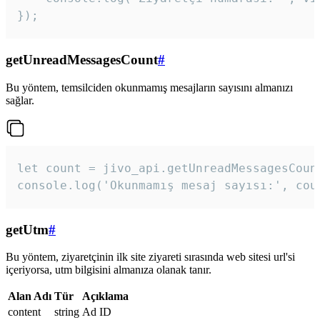
});
getUnreadMessagesCount
#
Bu yöntem, temsilciden okunmamış mesajların sayısını almanızı
sağlar.
let count = jivo_api.getUnreadMessagesCount
console.log('Okunmamış mesaj sayısı:', cou
getUtm
#
Bu yöntem, ziyaretçinin ilk site ziyareti sırasında web sitesi url'si
içeriyorsa, utm bilgisini almanıza olanak tanır.
Alan Adı
Tür
Açıklama
content
string
Ad ID