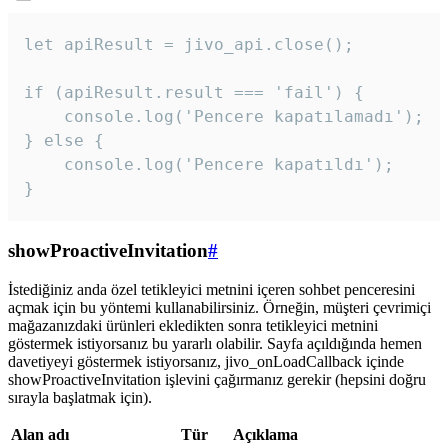
let apiResult = jivo_api.close();

if (apiResult.result === 'fail') {

    console.log('Pencere kapatılamadı');

} else {

    console.log('Pencere kapatıldı');

}
showProactiveInvitation
#
İstediğiniz anda özel tetikleyici metnini içeren sohbet penceresini
açmak için bu yöntemi kullanabilirsiniz. Örneğin, müşteri çevrimiçi
mağazanızdaki ürünleri ekledikten sonra tetikleyici metnini
göstermek istiyorsanız bu yararlı olabilir. Sayfa açıldığında hemen
davetiyeyi göstermek istiyorsanız, jivo_onLoadCallback içinde
showProactiveInvitation işlevini çağırmanız gerekir (hepsini doğru
sırayla başlatmak için).
Alan adı
Tür
Açıklama