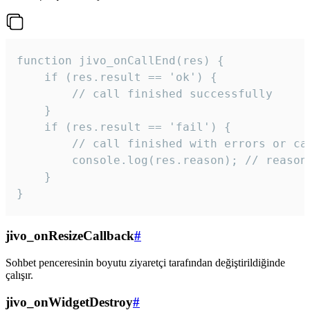
function jivo_onCallEnd(res) {

    if (res.result == 'ok') {

        // call finished successfully

    }

    if (res.result == 'fail') {

        // call finished with errors or can
        console.log(res.reason); // reason 
    }

} 
jivo_onResizeCallback
#
Sohbet penceresinin boyutu ziyaretçi tarafından değiştirildiğinde
çalışır.
jivo_onWidgetDestroy
#