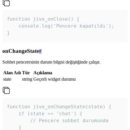
function jivo_onClose() {

    console.log('Pencere kapatıldı');

}
onChangeState
#
Sohbet penceresinin durum bilgisi değiştiğinde çalışır.
Alan Adı
Tür
Açıklama
state
string
Geçerli widget durumu
function jivo_onChangeState(state) {

    if (state == 'chat') {

        // Pencere sohbet durumunda

    }
