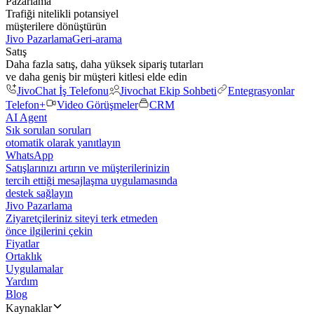
Pazarlama
Trafiği nitelikli potansiyel
müşterilere dönüştürün
Jivo Pazarlama
Geri-arama
Satış
Daha fazla satış, daha yüksek sipariş tutarları
ve daha geniş bir müşteri kitlesi elde edin
JivoChat İş Telefonu
Jivochat Ekip Sohbeti
Entegrasyonlar
Telefon+
Video Görüşmeler
CRM
AI Agent
Sık sorulan soruları
otomatik olarak yanıtlayın
WhatsApp
Satışlarınızı artırın ve müşterilerinizin
tercih ettiği mesajlaşma uygulamasında
destek sağlayın
Jivo Pazarlama
Ziyaretçileriniz siteyi terk etmeden
önce ilgilerini çekin
Fiyatlar
Ortaklık
Uygulamalar
Yardım
Blog
Kaynaklar