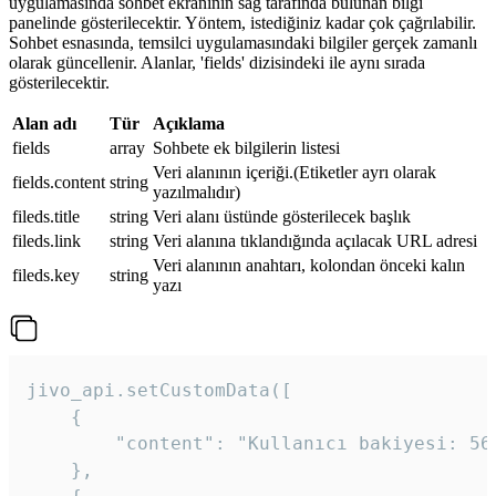
uygulamasında sohbet ekranının sağ tarafında bulunan bilgi
panelinde gösterilecektir. Yöntem, istediğiniz kadar çok çağrılabilir.
Sohbet esnasında, temsilci uygulamasındaki bilgiler gerçek zamanlı
olarak güncellenir. Alanlar, 'fields' dizisindeki ile aynı sırada
gösterilecektir.
Alan adı
Tür
Açıklama
fields
array
Sohbete ek bilgilerin listesi
Veri alanının içeriği.(Etiketler ayrı olarak
fields.content
string
yazılmalıdır)
fileds.title
string
Veri alanı üstünde gösterilecek başlık
fileds.link
string
Veri alanına tıklandığında açılacak URL adresi
Veri alanının anahtarı, kolondan önceki kalın
fileds.key
string
yazı
jivo_api.setCustomData([

    {

        "content": "Kullanıcı bakiyesi: 56T
    },
