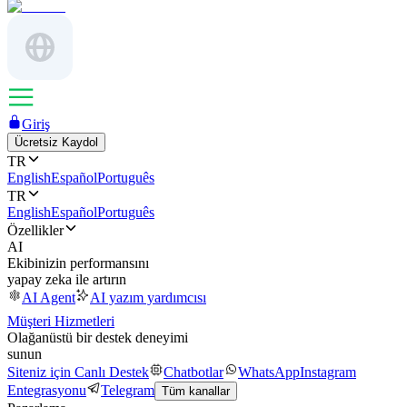
Giriş
Ücretsiz Kaydol
TR
English
Español
Português
TR
English
Español
Português
Özellikler
AI
Ekibinizin performansını
yapay zeka ile artırın
AI Agent
AI yazım yardımcısı
Müşteri Hizmetleri
Olağanüstü bir destek deneyimi
sunun
Siteniz için Canlı Destek
Chatbotlar
WhatsApp
Instagram
Entegrasyonu
Telegram
Tüm kanallar