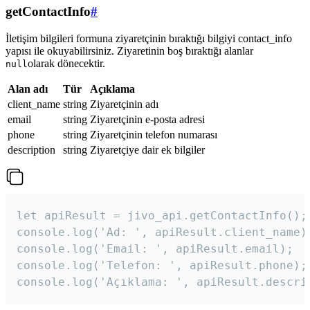
getContactInfo
#
İletişim bilgileri formuna ziyaretçinin bıraktığı bilgiyi contact_info
yapısı ile okuyabilirsiniz. Ziyaretinin boş bıraktığı alanlar
olarak dönecektir.
null
Alan adı
Tür
Açıklama
client_name
string
Ziyaretçinin adı
email
string
Ziyaretçinin e-posta adresi
phone
string
Ziyaretçinin telefon numarası
description
string
Ziyaretçiye dair ek bilgiler
let apiResult = jivo_api.getContactInfo();

console.log('Ad: ', apiResult.client_name);
console.log('Email: ', apiResult.email);

console.log('Telefon: ', apiResult.phone);

console.log('Açıklama: ', apiResult.descri