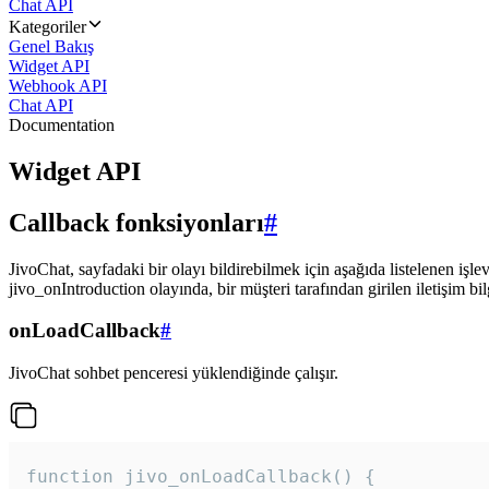
Chat API
Kategoriler
Genel Bakış
Widget API
Webhook API
Chat API
Documentation
Widget API
Callback fonksiyonları
#
JivoChat, sayfadaki bir olayı bildirebilmek için aşağıda listelenen işlev
jivo_onIntroduction olayında, bir müşteri tarafından girilen iletişim bilgi
onLoadCallback
#
JivoChat sohbet penceresi yüklendiğinde çalışır.
function jivo_onLoadCallback() {
