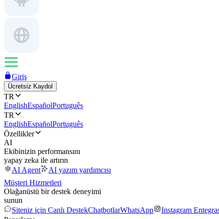
Giriş
Ücretsiz Kaydol
TR
English
Español
Português
TR
English
Español
Português
Özellikler
AI
Ekibinizin performansını
yapay zeka ile artırın
AI Agent
AI yazım yardımcısı
Müşteri Hizmetleri
Olağanüstü bir destek deneyimi
sunun
Siteniz için Canlı Destek
Chatbotlar
WhatsApp
Instagram Entegr