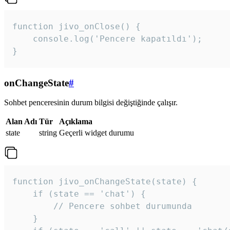
function jivo_onClose() {

    console.log('Pencere kapatıldı');

}
onChangeState
#
Sohbet penceresinin durum bilgisi değiştiğinde çalışır.
Alan Adı
Tür
Açıklama
state
string
Geçerli widget durumu
function jivo_onChangeState(state) {

    if (state == 'chat') {

        // Pencere sohbet durumunda

    }
