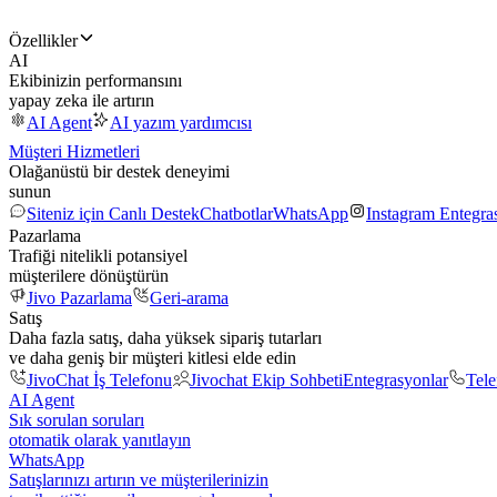
Özellikler
AI
Ekibinizin performansını
yapay zeka ile artırın
AI Agent
AI yazım yardımcısı
Müşteri Hizmetleri
Olağanüstü bir destek deneyimi
sunun
Siteniz için Canlı Destek
Chatbotlar
WhatsApp
Instagram Entegr
Pazarlama
Trafiği nitelikli potansiyel
müşterilere dönüştürün
Jivo Pazarlama
Geri-arama
Satış
Daha fazla satış, daha yüksek sipariş tutarları
ve daha geniş bir müşteri kitlesi elde edin
JivoChat İş Telefonu
Jivochat Ekip Sohbeti
Entegrasyonlar
Tel
AI Agent
Sık sorulan soruları
otomatik olarak yanıtlayın
WhatsApp
Satışlarınızı artırın ve müşterilerinizin