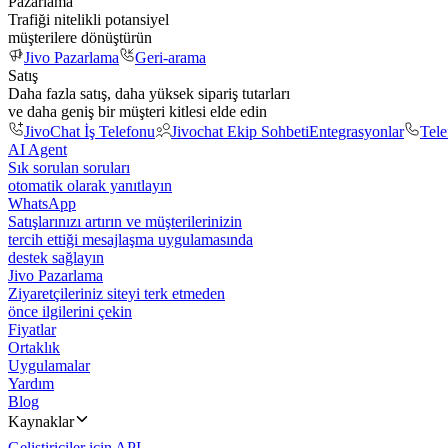
Pazarlama
Trafiği nitelikli potansiyel
müşterilere dönüştürün
Jivo Pazarlama
Geri-arama
Satış
Daha fazla satış, daha yüksek sipariş tutarları
ve daha geniş bir müşteri kitlesi elde edin
JivoChat İş Telefonu
Jivochat Ekip Sohbeti
Entegrasyonlar
Tel
AI Agent
Sık sorulan soruları
otomatik olarak yanıtlayın
WhatsApp
Satışlarınızı artırın ve müşterilerinizin
tercih ettiği mesajlaşma uygulamasında
destek sağlayın
Jivo Pazarlama
Ziyaretçileriniz siteyi terk etmeden
önce ilgilerini çekin
Fiyatlar
Ortaklık
Uygulamalar
Yardım
Blog
Kaynaklar
Geliştiriciler için API