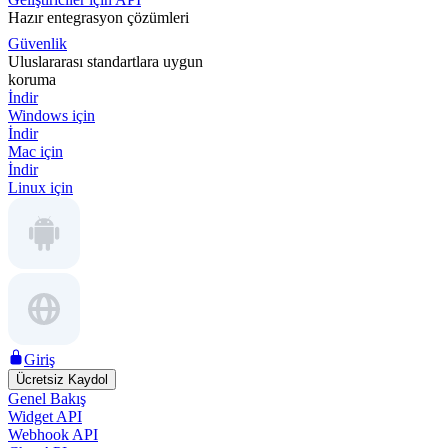
Hazır entegrasyon çözümleri
Güvenlik
Uluslararası standartlara uygun
koruma
İndir
Windows için
İndir
Mac için
İndir
Linux için
Giriş
Ücretsiz Kaydol
Genel Bakış
Widget API
Webhook API