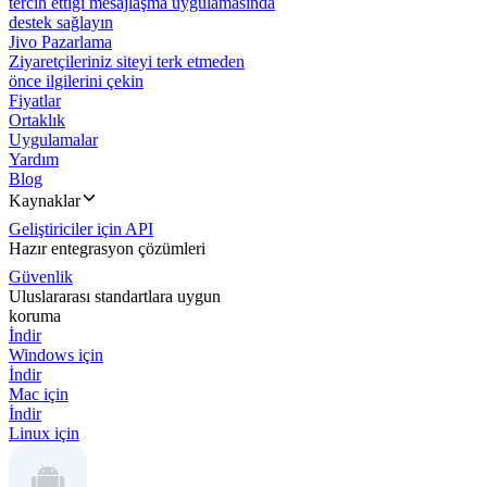
tercih ettiği mesajlaşma uygulamasında
destek sağlayın
Jivo Pazarlama
Ziyaretçileriniz siteyi terk etmeden
önce ilgilerini çekin
Fiyatlar
Ortaklık
Uygulamalar
Yardım
Blog
Kaynaklar
Geliştiriciler için API
Hazır entegrasyon çözümleri
Güvenlik
Uluslararası standartlara uygun
koruma
İndir
Windows için
İndir
Mac için
İndir
Linux için