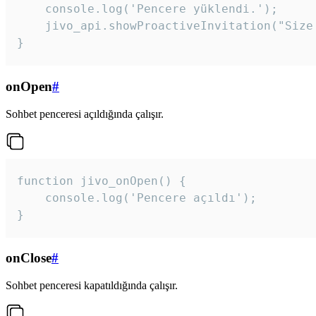
    console.log('Pencere yüklendi.');

    jivo_api.showProactiveInvitation("Size
}
onOpen
#
Sohbet penceresi açıldığında çalışır.
function jivo_onOpen() {

    console.log('Pencere açıldı');

}
onClose
#
Sohbet penceresi kapatıldığında çalışır.