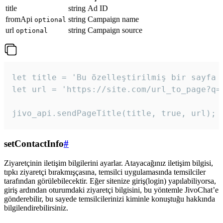
title
string
Ad ID
fromApi
string
Campaign name
optional
url
string
Campaign source
optional
let title = 'Bu özelleştirilmiş bir sayfa b
let url = 'https://site.com/url_to_page?q=p
jivo_api.sendPageTitle(title, true, url);
setContactInfo
#
Ziyaretçinin iletişim bilgilerini ayarlar. Atayacağınız iletişim bilgisi,
tıpkı ziyaretçi bırakmışçasına, temsilci uygulamasında temsilciler
tarafından görülebilecektir. Eğer sitenize giriş(login) yapılabiliyorsa,
giriş ardından oturumdaki ziyaretçi bilgisini, bu yöntemle JivoChat’e
gönderebilir, bu sayede temsilcilerinizi kiminle konuştuğu hakkında
bilgilendirebilirsiniz.