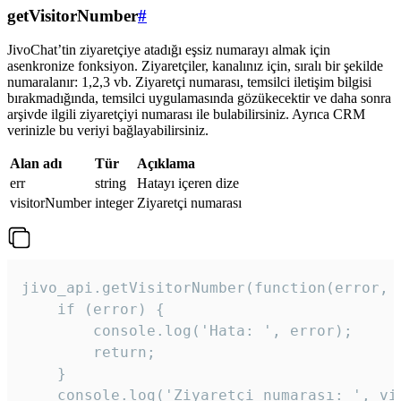
getVisitorNumber
#
JivoChat’tin ziyaretçiye atadığı eşsiz numarayı almak için
asenkronize fonksiyon. Ziyaretçiler, kanalınız için, sıralı bir şekilde
numaralanır: 1,2,3 vb. Ziyaretçi numarası, temsilci iletişim bilgisi
bırakmadığında, temsilci uygulamasında gözükecektir ve daha sonra
arşivde ilgili ziyaretçiyi numarası ile bulabilirsiniz. Ayrıca CRM
verinizle bu veriyi bağlayabilirsiniz.
Alan adı
Tür
Açıklama
err
string
Hatayı içeren dize
visitorNumber
integer
Ziyaretçi numarası
jivo_api.getVisitorNumber(function(error, v
    if (error) {

        console.log('Hata: ', error);

        return;

    }  

    console.log('Ziyaretçi numarası: ', vis