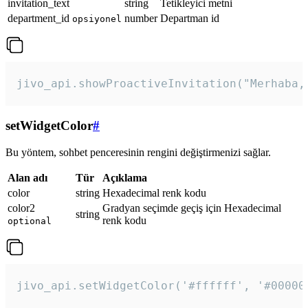
invitation_text
string
Tetikleyici metni
department_id
number
Departman id
opsiyonel
jivo_api.showProactiveInvitation("Merhaba,
setWidgetColor
#
Bu yöntem, sohbet penceresinin rengini değiştirmenizi sağlar.
Alan adı
Tür
Açıklama
color
string
Hexadecimal renk kodu
color2
Gradyan seçimde geçiş için Hexadecimal
string
renk kodu
optional
jivo_api.setWidgetColor('#ffffff', '#00000