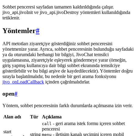
Sohbet penceresi sayfadan tamamen kaldırıldığında çalışır.
jivo_api.jivoInit ve jivo_api.jivoDestroy yöntemleri kullanıldığında
tetiklenir.
Yöntemler
#
API metotları ziyaretçiye gösterdiğiniz sohbet penceresini
yönetmenize yarar. Ayrıca, sohbet penceresinin bulunduğu sayfadaki
ya da oturumdaki herhangi bir bilgiyi, JivoChat temsilci
uygulamasına, ziyaretçiyle eşleyerek göndermeye yarar (örneğin,
giriş yapmış kullanıcıya dair bilgi sohbet ekranında temsilciye
gösterilebilir ve bu bilgi arşive de kaydedilecektir). Yöntemler doğru
sırayla başlatılmalıdır, bu nedenle bir geri arama fonksiyonu
jivo_onLoadCallback
içinden çağrılmalıdırlar.
open
#
Yöntem, sohbet penceresinin farklı durumlarda açılmasına izin verir.
Alan adı
Tür
Açıklama
- geri arama istek formu içeren sohbet
call
penceresi
start
string
- iletişim kanalı seçimini içeren mobil
menu