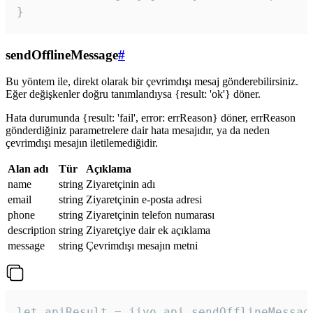
}
sendOfflineMessage
#
Bu yöntem ile, direkt olarak bir çevrimdışı mesaj gönderebilirsiniz.
Eğer değişkenler doğru tanımlandıysa {result: 'ok'} döner.
Hata durumunda {result: 'fail', error: errReason} döner, errReason
gönderdiğiniz parametrelere dair hata mesajıdır, ya da neden
çevrimdışı mesajın iletilemediğidir.
Alan adı
Tür
Açıklama
name
string
Ziyaretçinin adı
email
string
Ziyaretçinin e-posta adresi
phone
string
Ziyaretçinin telefon numarası
description
string
Ziyaretçiye dair ek açıklama
message
string
Çevrimdışı mesajın metni
let apiResult = jivo_api.sendOfflineMessage