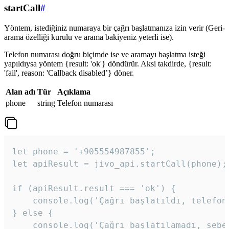
startCall
#
Yöntem, istediğiniz numaraya bir çağrı başlatmanıza izin verir (Geri-
arama özelliği kurulu ve arama bakiyeniz yeterli ise).
Telefon numarası doğru biçimde ise ve aramayı başlatma isteği
yapıldıysa yöntem {result: 'ok'} döndürür. Aksi takdirde, {result:
'fail', reason: 'Callback disabled’} döner.
Alan adı
Tür
Açıklama
phone
string
Telefon numarası
let phone = '+905554987855';

let apiResult = jivo_api.startCall(phone);

if (apiResult.result === 'ok') {

    console.log('Çağrı başlatıldı, telefon 
} else {

    console.log('Çağrı başlatılamadı, sebeb