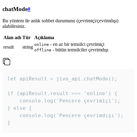
chatMode
#
Bu yöntem ile anlık sohbet durumunu (çevrimiçi/çevrimdışı)
alabilirsiniz.
Alan adı
Tür
Açıklama
- en az bir temsilci çevrimiçi
online
result
string
- bütün temsilciler çevrimdışı
offline
let apiResult = jivo_api.chatMode();

if (apiResult.result === 'online') {

    console.log('Pencere çevrimiçi');

} else {

    console.log('Pencere çevrimdışı');

}