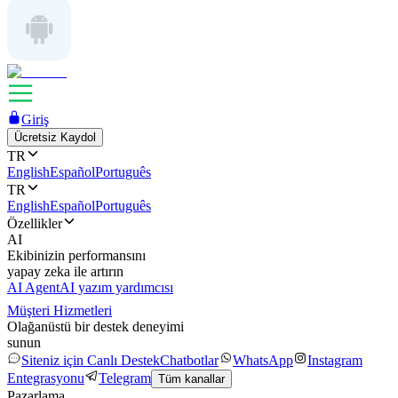
Giriş
Ücretsiz Kaydol
TR
English
Español
Português
TR
English
Español
Português
Özellikler
AI
Ekibinizin performansını
yapay zeka ile artırın
AI Agent
AI yazım yardımcısı
Müşteri Hizmetleri
Olağanüstü bir destek deneyimi
sunun
Siteniz için Canlı Destek
Chatbotlar
WhatsApp
Instagram
Entegrasyonu
Telegram
Tüm kanallar
Pazarlama