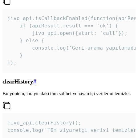
jivo_api.isCallbackEnabled(function(apiResu
    if (apiResult.result === 'ok') {

        jivo_api.open({start: 'call'});

    } else {

        console.log('Geri-arama yapılamadı
    }

}); 
clearHistory
#
Bu yöntem, tarayıcıdaki tüm sohbet ve ziyaretçi verilerini temizler.
jivo_api.clearHistory();

console.log('Tüm ziyaretçi verisi temizlen