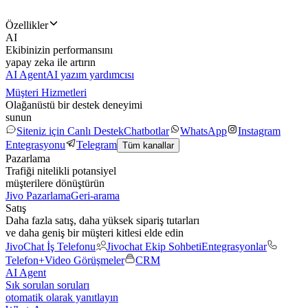
Özellikler
AI
Ekibinizin performansını
yapay zeka ile artırın
AI Agent
AI yazım yardımcısı
Müşteri Hizmetleri
Olağanüstü bir destek deneyimi
sunun
Siteniz için Canlı Destek
Chatbotlar
WhatsApp
Instagram
Entegrasyonu
Telegram
Tüm kanallar
Pazarlama
Trafiği nitelikli potansiyel
müşterilere dönüştürün
Jivo Pazarlama
Geri-arama
Satış
Daha fazla satış, daha yüksek sipariş tutarları
ve daha geniş bir müşteri kitlesi elde edin
JivoChat İş Telefonu
Jivochat Ekip Sohbeti
Entegrasyonlar
Telefon+
Video Görüşmeler
CRM
AI Agent
Sık sorulan soruları
otomatik olarak yanıtlayın