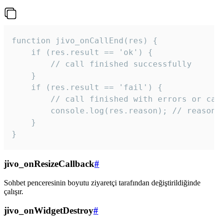
function jivo_onCallEnd(res) {

    if (res.result == 'ok') {

        // call finished successfully

    }

    if (res.result == 'fail') {

        // call finished with errors or can
        console.log(res.reason); // reason 
    }

} 
jivo_onResizeCallback
#
Sohbet penceresinin boyutu ziyaretçi tarafından değiştirildiğinde
çalışır.
jivo_onWidgetDestroy
#