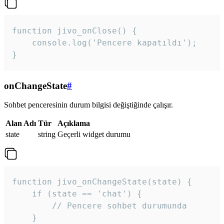
function jivo_onClose() {

    console.log('Pencere kapatıldı');

}
onChangeState
#
Sohbet penceresinin durum bilgisi değiştiğinde çalışır.
Alan Adı
Tür
Açıklama
state
string
Geçerli widget durumu
function jivo_onChangeState(state) {

    if (state == 'chat') {

        // Pencere sohbet durumunda

    }
