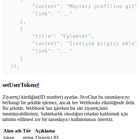
        "content": "Müşteri profiline git",
        "link": "..."

    },

    {

        "title": "Eylemler",

        "content": "İletişim bilgisi ekle",
        "link": "..."

    }

 ]); 
setUserToken
#
Ziyaretçi kimliğini(ID number) ayarlar. JivoChat bu tanımlayıcıyı
herhangi bir şekilde işlemez, ancak her Webhooks etkinliğinde iletir.
Bu şekilde, Webhook’ları işlerken bir site ziyaretçisini
tanımlayabilirsiniz. Sahtekarlık olasılığını ortadan kaldırmak için
tahmin edilmesi zor bir tanımlayıcı kullanmanızı öneririz.
Alan adı
Tür
Açıklama
token
string
Ziyaretçi ID