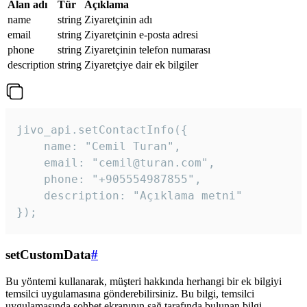
Alan adı
Tür
Açıklama
name
string
Ziyaretçinin adı
email
string
Ziyaretçinin e-posta adresi
phone
string
Ziyaretçinin telefon numarası
description
string
Ziyaretçiye dair ek bilgiler
jivo_api.setContactInfo({

    name: "Cemil Turan",

    email: "cemil@turan.com",

    phone: "+905554987855",

    description: "Açıklama metni"

});
setCustomData
#
Bu yöntemi kullanarak, müşteri hakkında herhangi bir ek bilgiyi
temsilci uygulamasına gönderebilirsiniz. Bu bilgi, temsilci
uygulamasında sohbet ekranının sağ tarafında bulunan bilgi