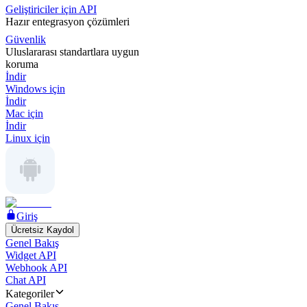
Geliştiriciler için API
Hazır entegrasyon çözümleri
Güvenlik
Uluslararası standartlara uygun
koruma
İndir
Windows için
İndir
Mac için
İndir
Linux için
Giriş
Ücretsiz Kaydol
Genel Bakış
Widget API
Webhook API
Chat API
Kategoriler
Genel Bakış