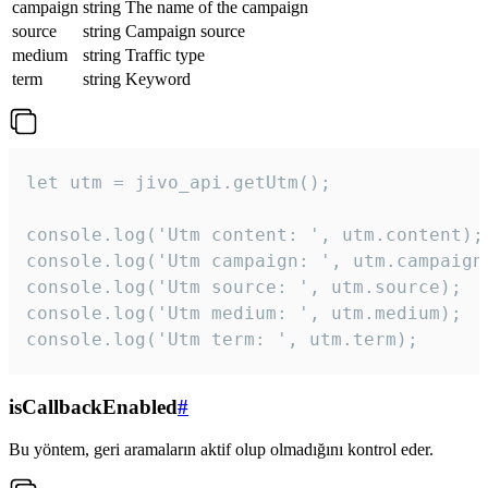
campaign
string
The name of the campaign
source
string
Campaign source
medium
string
Traffic type
term
string
Keyword
let utm = jivo_api.getUtm();

console.log('Utm content: ', utm.content);

console.log('Utm campaign: ', utm.campaign)
console.log('Utm source: ', utm.source);

console.log('Utm medium: ', utm.medium);

console.log('Utm term: ', utm.term);
isCallbackEnabled
#
Bu yöntem, geri aramaların aktif olup olmadığını kontrol eder.