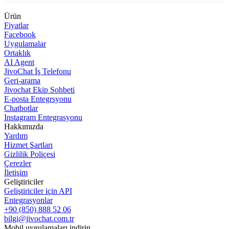
Ürün
Fiyatlar
Facebook
Uygulamalar
Ortaklık
AI Agent
JivoChat İş Telefonu
Geri-arama
Jivochat Ekip Sohbeti
E-posta Entegrsyonu
Chatbotlar
Instagram Entegrasyonu
Hakkımızda
Yardım
Hizmet Şartları
Gizlilik Poliçesi
Çerezler
İletişim
Geliştiriciler
Geliştiriciler için API
Entegrasyonlar
+90 (850) 888 52 06
bilgi@jivochat.com.tr
Mobil uygulamaları indirin