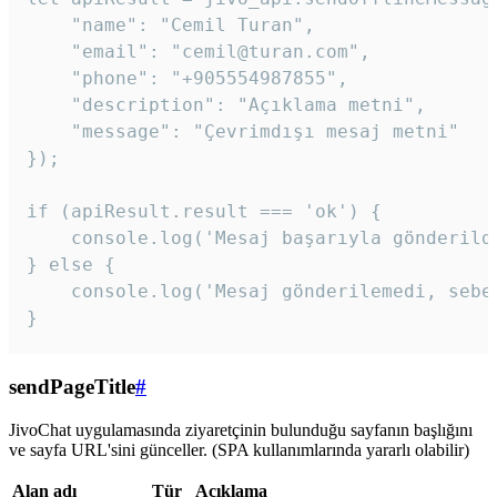
    "name": "Cemil Turan",

    "email": "cemil@turan.com",

    "phone": "+905554987855",

    "description": "Açıklama metni",

    "message": "Çevrimdışı mesaj metni"

});

if (apiResult.result === 'ok') {

    console.log('Mesaj başarıyla gönderildi
} else {

    console.log('Mesaj gönderilemedi, sebeb
}
sendPageTitle
#
JivoChat uygulamasında ziyaretçinin bulunduğu sayfanın başlığını
ve sayfa URL'sini günceller. (SPA kullanımlarında yararlı olabilir)
Alan adı
Tür
Açıklama