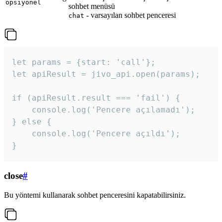
opsiyonel
sohbet menüsü
- varsayılan sohbet penceresi
chat
let params = {start: 'call'};

let apiResult = jivo_api.open(params);

if (apiResult.result === 'fail') {

    console.log('Pencere açılamadı');

} else {

    console.log('Pencere açıldı');

}
close
#
Bu yöntemi kullanarak sohbet penceresini kapatabilirsiniz.