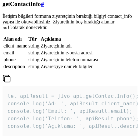
getContactInfo
#
İletişim bilgileri formuna ziyaretçinin bıraktığı bilgiyi contact_info
yapısı ile okuyabilirsiniz. Ziyaretinin boş bıraktığı alanlar
olarak dönecektir.
null
Alan adı
Tür
Açıklama
client_name
string
Ziyaretçinin adı
email
string
Ziyaretçinin e-posta adresi
phone
string
Ziyaretçinin telefon numarası
description
string
Ziyaretçiye dair ek bilgiler
let apiResult = jivo_api.getContactInfo();

console.log('Ad: ', apiResult.client_name);
console.log('Email: ', apiResult.email);

console.log('Telefon: ', apiResult.phone);

console.log('Açıklama: ', apiResult.descri