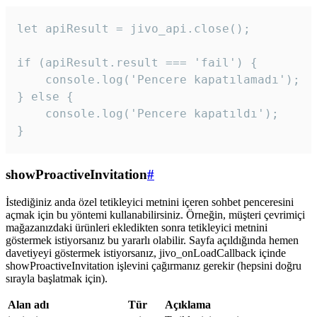
let apiResult = jivo_api.close();

if (apiResult.result === 'fail') {

    console.log('Pencere kapatılamadı');

} else {

    console.log('Pencere kapatıldı');

}
showProactiveInvitation
#
İstediğiniz anda özel tetikleyici metnini içeren sohbet penceresini
açmak için bu yöntemi kullanabilirsiniz. Örneğin, müşteri çevrimiçi
mağazanızdaki ürünleri ekledikten sonra tetikleyici metnini
göstermek istiyorsanız bu yararlı olabilir. Sayfa açıldığında hemen
davetiyeyi göstermek istiyorsanız, jivo_onLoadCallback içinde
showProactiveInvitation işlevini çağırmanız gerekir (hepsini doğru
sırayla başlatmak için).
Alan adı
Tür
Açıklama