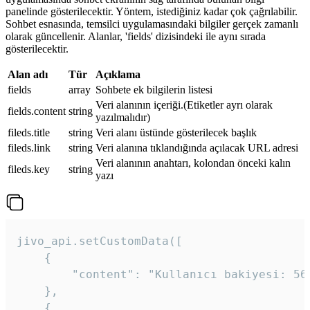
panelinde gösterilecektir. Yöntem, istediğiniz kadar çok çağrılabilir.
Sohbet esnasında, temsilci uygulamasındaki bilgiler gerçek zamanlı
olarak güncellenir. Alanlar, 'fields' dizisindeki ile aynı sırada
gösterilecektir.
Alan adı
Tür
Açıklama
fields
array
Sohbete ek bilgilerin listesi
Veri alanının içeriği.(Etiketler ayrı olarak
fields.content
string
yazılmalıdır)
fileds.title
string
Veri alanı üstünde gösterilecek başlık
fileds.link
string
Veri alanına tıklandığında açılacak URL adresi
Veri alanının anahtarı, kolondan önceki kalın
fileds.key
string
yazı
jivo_api.setCustomData([

    {

        "content": "Kullanıcı bakiyesi: 56T
    },

    {
