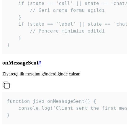
    if (state == 'call' || state == 'chat/c
        // Geri arama formu açıldı

    }

    if (state == 'label' || state == 'chat/
        // Pencere minimize edildi

    }

}
onMessageSent
#
Ziyaretçi ilk mesajını gönderdiğinde çalışır.
function jivo_onMessageSent() {

    console.log('Client sent the first mess
}