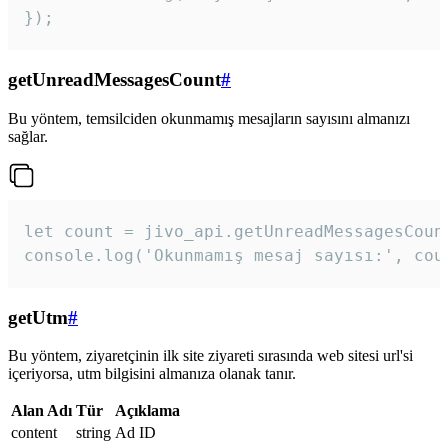
});
getUnreadMessagesCount
#
Bu yöntem, temsilciden okunmamış mesajların sayısını almanızı
sağlar.
let count = jivo_api.getUnreadMessagesCount
console.log('Okunmamış mesaj sayısı:', cou
getUtm
#
Bu yöntem, ziyaretçinin ilk site ziyareti sırasında web sitesi url'si
içeriyorsa, utm bilgisini almanıza olanak tanır.
Alan Adı
Tür
Açıklama
content
string
Ad ID