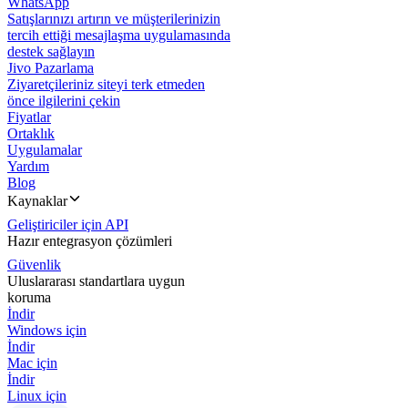
WhatsApp
Satışlarınızı artırın ve müşterilerinizin
tercih ettiği mesajlaşma uygulamasında
destek sağlayın
Jivo Pazarlama
Ziyaretçileriniz siteyi terk etmeden
önce ilgilerini çekin
Fiyatlar
Ortaklık
Uygulamalar
Yardım
Blog
Kaynaklar
Geliştiriciler için API
Hazır entegrasyon çözümleri
Güvenlik
Uluslararası standartlara uygun
koruma
İndir
Windows için
İndir
Mac için
İndir
Linux için