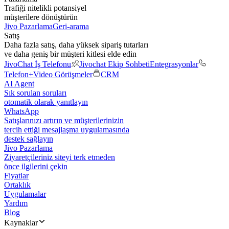
Trafiği nitelikli potansiyel
müşterilere dönüştürün
Jivo Pazarlama
Geri-arama
Satış
Daha fazla satış, daha yüksek sipariş tutarları
ve daha geniş bir müşteri kitlesi elde edin
JivoChat İş Telefonu
Jivochat Ekip Sohbeti
Entegrasyonlar
Telefon+
Video Görüşmeler
CRM
AI Agent
Sık sorulan soruları
otomatik olarak yanıtlayın
WhatsApp
Satışlarınızı artırın ve müşterilerinizin
tercih ettiği mesajlaşma uygulamasında
destek sağlayın
Jivo Pazarlama
Ziyaretçileriniz siteyi terk etmeden
önce ilgilerini çekin
Fiyatlar
Ortaklık
Uygulamalar
Yardım
Blog
Kaynaklar