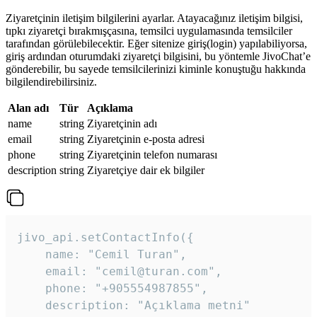
Ziyaretçinin iletişim bilgilerini ayarlar. Atayacağınız iletişim bilgisi,
tıpkı ziyaretçi bırakmışçasına, temsilci uygulamasında temsilciler
tarafından görülebilecektir. Eğer sitenize giriş(login) yapılabiliyorsa,
giriş ardından oturumdaki ziyaretçi bilgisini, bu yöntemle JivoChat’e
gönderebilir, bu sayede temsilcilerinizi kiminle konuştuğu hakkında
bilgilendirebilirsiniz.
Alan adı
Tür
Açıklama
name
string
Ziyaretçinin adı
email
string
Ziyaretçinin e-posta adresi
phone
string
Ziyaretçinin telefon numarası
description
string
Ziyaretçiye dair ek bilgiler
jivo_api.setContactInfo({

    name: "Cemil Turan",

    email: "cemil@turan.com",

    phone: "+905554987855",

    description: "Açıklama metni"
