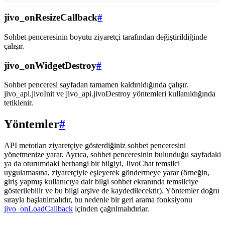
jivo_onResizeCallback
#
Sohbet penceresinin boyutu ziyaretçi tarafından değiştirildiğinde
çalışır.
jivo_onWidgetDestroy
#
Sohbet penceresi sayfadan tamamen kaldırıldığında çalışır.
jivo_api.jivoInit ve jivo_api.jivoDestroy yöntemleri kullanıldığında
tetiklenir.
Yöntemler
#
API metotları ziyaretçiye gösterdiğiniz sohbet penceresini
yönetmenize yarar. Ayrıca, sohbet penceresinin bulunduğu sayfadaki
ya da oturumdaki herhangi bir bilgiyi, JivoChat temsilci
uygulamasına, ziyaretçiyle eşleyerek göndermeye yarar (örneğin,
giriş yapmış kullanıcıya dair bilgi sohbet ekranında temsilciye
gösterilebilir ve bu bilgi arşive de kaydedilecektir). Yöntemler doğru
sırayla başlatılmalıdır, bu nedenle bir geri arama fonksiyonu
jivo_onLoadCallback
içinden çağrılmalıdırlar.