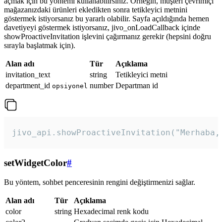
açmak için bu yöntemi kullanabilirsiniz. Örneğin, müşteri çevrimiçi
mağazanızdaki ürünleri ekledikten sonra tetikleyici metnini
göstermek istiyorsanız bu yararlı olabilir. Sayfa açıldığında hemen
davetiyeyi göstermek istiyorsanız, jivo_onLoadCallback içinde
showProactiveInvitation işlevini çağırmanız gerekir (hepsini doğru
sırayla başlatmak için).
Alan adı
Tür
Açıklama
invitation_text
string
Tetikleyici metni
department_id
number
Departman id
opsiyonel
jivo_api.showProactiveInvitation("Merhaba,
setWidgetColor
#
Bu yöntem, sohbet penceresinin rengini değiştirmenizi sağlar.
Alan adı
Tür
Açıklama
color
string
Hexadecimal renk kodu