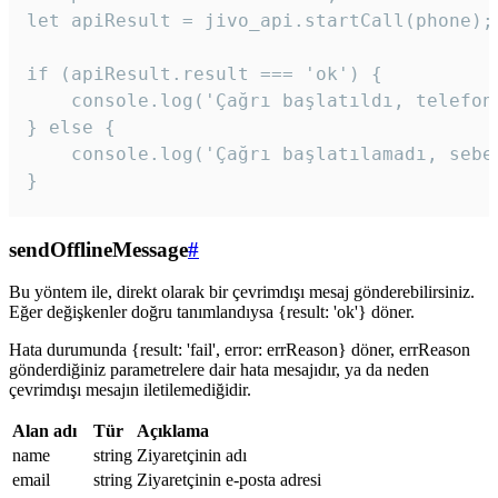
let apiResult = jivo_api.startCall(phone);

if (apiResult.result === 'ok') {

    console.log('Çağrı başlatıldı, telefon 
} else {

    console.log('Çağrı başlatılamadı, sebeb
}
sendOfflineMessage
#
Bu yöntem ile, direkt olarak bir çevrimdışı mesaj gönderebilirsiniz.
Eğer değişkenler doğru tanımlandıysa {result: 'ok'} döner.
Hata durumunda {result: 'fail', error: errReason} döner, errReason
gönderdiğiniz parametrelere dair hata mesajıdır, ya da neden
çevrimdışı mesajın iletilemediğidir.
Alan adı
Tür
Açıklama
name
string
Ziyaretçinin adı
email
string
Ziyaretçinin e-posta adresi