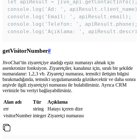
let apiResult = jivo_api.getContactInfo();

console.log('Ad: ', apiResult.client_name);
console.log('Email: ', apiResult.email);

console.log('Telefon: ', apiResult.phone);

console.log('Açıklama: ', apiResult.descri
getVisitorNumber
#
JivoChat’tin ziyaretçiye atadığı eşsiz numarayı almak için
asenkronize fonksiyon. Ziyaretçiler, kanalınız için, sıralı bir şekilde
numaralanır: 1,2,3 vb. Ziyaretçi numarası, temsilci iletişim bilgisi
bırakmadığında, temsilci uygulamasında gözükecektir ve daha sonra
arşivde ilgili ziyaretçiyi numarası ile bulabilirsiniz. Ayrıca CRM
verinizle bu veriyi bağlayabilirsiniz.
Alan adı
Tür
Açıklama
err
string
Hatayı içeren dize
visitorNumber
integer
Ziyaretçi numarası