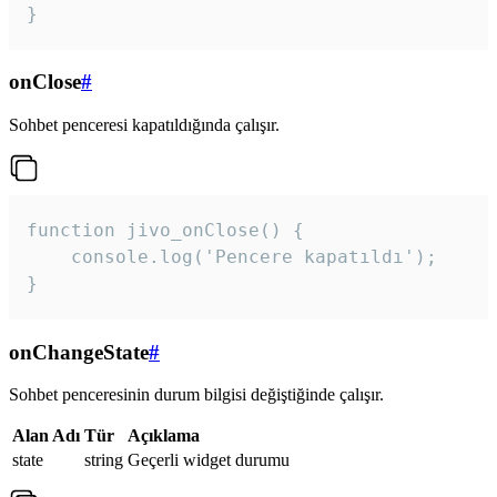
}
onClose
#
Sohbet penceresi kapatıldığında çalışır.
function jivo_onClose() {

    console.log('Pencere kapatıldı');

}
onChangeState
#
Sohbet penceresinin durum bilgisi değiştiğinde çalışır.
Alan Adı
Tür
Açıklama
state
string
Geçerli widget durumu