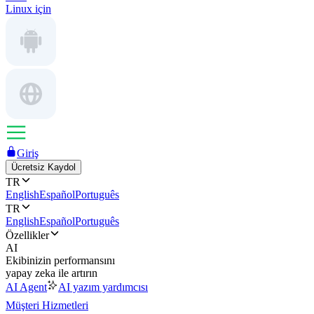
Linux için
Giriş
Ücretsiz Kaydol
TR
English
Español
Português
TR
English
Español
Português
Özellikler
AI
Ekibinizin performansını
yapay zeka ile artırın
AI Agent
AI yazım yardımcısı
Müşteri Hizmetleri