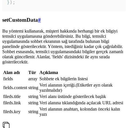
});
setCustomData
#
Bu yöntemi kullanarak, müşteri hakkında herhangi bir ek bilgiyi
temsilci uygulamasına gönderebilirsiniz. Bu bilgi, temsilci
uygulamasında sohbet ekranının sağ tarafında bulunan bilgi
panelinde gösterilecektir. Yöntem, istediğiniz kadar çok çağrılabilir.
Sohbet esnasında, temsilci uygulamasındaki bilgiler gerçek zamanlı
olarak güncellenir. Alanlar, 'fields' dizisindeki ile aynı sırada
gösterilecektir.
Alan adı
Tür
Açıklama
fields
array
Sohbete ek bilgilerin listesi
Veri alanının içeriği.(Etiketler ayrı olarak
fields.content
string
yazılmalıdır)
fileds.title
string
Veri alanı üstünde gösterilecek başlık
fileds.link
string
Veri alanına tıklandığında açılacak URL adresi
Veri alanının anahtarı, kolondan önceki kalın
fileds.key
string
yazı