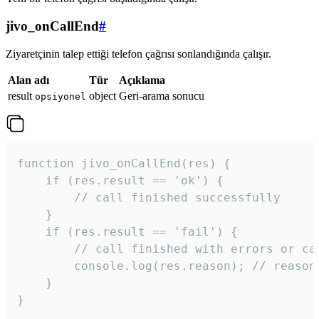
jivo_onCallEnd
#
Ziyaretçinin talep ettiği telefon çağrısı sonlandığında çalışır.
Alan adı
Tür
Açıklama
result
object
Geri-arama sonucu
opsiyonel
function jivo_onCallEnd(res) {

    if (res.result == 'ok') {

        // call finished successfully

    }

    if (res.result == 'fail') {

        // call finished with errors or can
        console.log(res.reason); // reason 
    }

} 