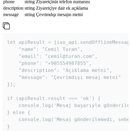
phone
string
Ziyaretçinin telefon numarası
description
string
Ziyaretçiye dair ek açıklama
message
string
Çevrimdışı mesajın metni
let apiResult = jivo_api.sendOfflineMessage
    "name": "Cemil Turan",

    "email": "cemil@turan.com",

    "phone": "+905554987855",

    "description": "Açıklama metni",

    "message": "Çevrimdışı mesaj metni"

});

if (apiResult.result === 'ok') {

    console.log('Mesaj başarıyla gönderildi
} else {

    console.log('Mesaj gönderilemedi, sebeb
}