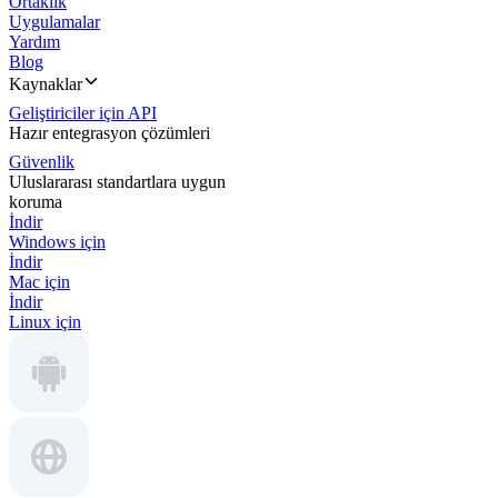
Ortaklık
Uygulamalar
Yardım
Blog
Kaynaklar
Geliştiriciler için API
Hazır entegrasyon çözümleri
Güvenlik
Uluslararası standartlara uygun
koruma
İndir
Windows için
İndir
Mac için
İndir
Linux için