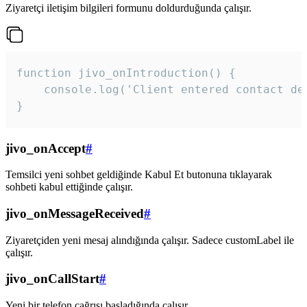
Ziyaretçi iletişim bilgileri formunu doldurduğunda çalışır.
function jivo_onIntroduction() {

    console.log('Client entered contact det
}
jivo_onAccept
#
Temsilci yeni sohbet geldiğinde Kabul Et butonuna tıklayarak
sohbeti kabul ettiğinde çalışır.
jivo_onMessageReceived
#
Ziyaretçiden yeni mesaj alındığında çalışır. Sadece customLabel ile
çalışır.
jivo_onCallStart
#
Yeni bir telefon çağrısı başladığında çalışır.