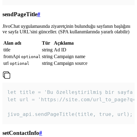
sendPageTitle
#
JivoChat uygulamasında ziyaretçinin bulunduğu sayfanın başlığını
ve sayfa URL'sini günceller. (SPA kullanımlarında yararlı olabilir)
Alan adı
Tür
Açıklama
title
string
Ad ID
fromApi
string
Campaign name
optional
url
string
Campaign source
optional
let title = 'Bu özelleştirilmiş bir sayfa b
let url = 'https://site.com/url_to_page?q=p
jivo_api.sendPageTitle(title, true, url);
setContactInfo
#