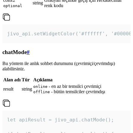
color2
Gradyan seçimde geçiş için Hexadecimal
string
renk kodu
optional
jivo_api.setWidgetColor('#ffffff', '#00000
chatMode
#
Bu yöntem ile anlık sohbet durumunu (çevrimiçi/çevrimdışı)
alabilirsiniz.
Alan adı
Tür
Açıklama
- en az bir temsilci çevrimiçi
online
result
string
- bütün temsilciler çevrimdışı
offline
let apiResult = jivo_api.chatMode();
