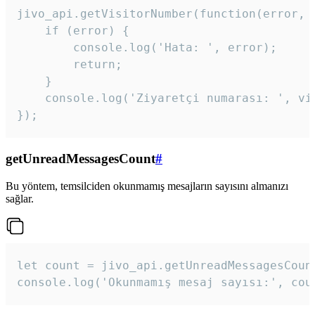
jivo_api.getVisitorNumber(function(error, v
    if (error) {

        console.log('Hata: ', error);

        return;

    }  

    console.log('Ziyaretçi numarası: ', vis
});
getUnreadMessagesCount
#
Bu yöntem, temsilciden okunmamış mesajların sayısını almanızı
sağlar.
let count = jivo_api.getUnreadMessagesCount
console.log('Okunmamış mesaj sayısı:', cou