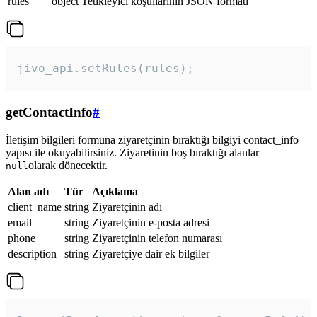
rules
object
Tetikleyici koşullarının JSON formatı
jivo_api.setRules(rules); 
getContactInfo
#
İletişim bilgileri formuna ziyaretçinin bıraktığı bilgiyi contact_info
yapısı ile okuyabilirsiniz. Ziyaretinin boş bıraktığı alanlar
olarak dönecektir.
null
Alan adı
Tür
Açıklama
client_name
string
Ziyaretçinin adı
email
string
Ziyaretçinin e-posta adresi
phone
string
Ziyaretçinin telefon numarası
description
string
Ziyaretçiye dair ek bilgiler