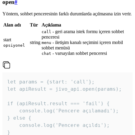
open
#
Yöntem, sohbet penceresinin farklı durumlarda açılmasına izin verir.
Alan adı
Tür
Açıklama
- geri arama istek formu içeren sohbet
call
penceresi
start
string
- iletişim kanalı seçimini içeren mobil
menu
opsiyonel
sohbet menüsü
- varsayılan sohbet penceresi
chat
let params = {start: 'call'};

let apiResult = jivo_api.open(params);

if (apiResult.result === 'fail') {

    console.log('Pencere açılamadı');

} else {

    console.log('Pencere açıldı');

}