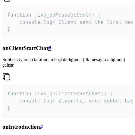
function jivo_onMessageSent() {

    console.log('Client sent the first mess
}
onClientStartChat
#
Sohbet ziyaretçi tarafından başlatıldığında (ilk mesajı o attığında)
çalışır.
function jivo_onClientStartChat() {

    console.log('Ziyaretçi yeni sohbet başl
}
onIntroduction
#