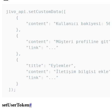
jivo_api.setCustomData([

    {

        "content": "Kullanıcı bakiyesi: 56T
    },

    {

        "content": "Müşteri profiline git",
        "link": "..."

    },

    {

        "title": "Eylemler",

        "content": "İletişim bilgisi ekle",
        "link": "..."

    }

 ]); 
setUserToken
#