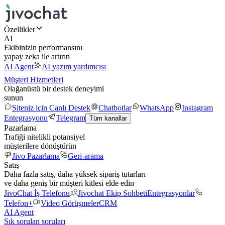
Özellikler
AI
Ekibinizin performansını
yapay zeka ile artırın
AI Agent
AI yazım yardımcısı
Müşteri Hizmetleri
Olağanüstü bir destek deneyimi
sunun
Siteniz için Canlı Destek
Chatbotlar
WhatsApp
Instagram
Entegrasyonu
Telegram
Tüm kanallar
Pazarlama
Trafiği nitelikli potansiyel
müşterilere dönüştürün
Jivo Pazarlama
Geri-arama
Satış
Daha fazla satış, daha yüksek sipariş tutarları
ve daha geniş bir müşteri kitlesi elde edin
JivoChat İş Telefonu
Jivochat Ekip Sohbeti
Entegrasyonlar
Telefon+
Video Görüşmeler
CRM
AI Agent
Sık sorulan soruları