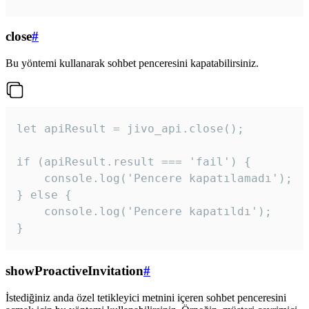
close
#
Bu yöntemi kullanarak sohbet penceresini kapatabilirsiniz.
let apiResult = jivo_api.close();

if (apiResult.result === 'fail') {

    console.log('Pencere kapatılamadı');

} else {

    console.log('Pencere kapatıldı');

}
showProactiveInvitation
#
İstediğiniz anda özel tetikleyici metnini içeren sohbet penceresini