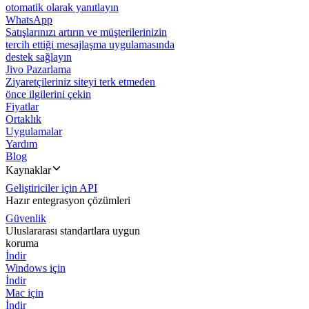
otomatik olarak yanıtlayın
WhatsApp
Satışlarınızı artırın ve müşterilerinizin
tercih ettiği mesajlaşma uygulamasında
destek sağlayın
Jivo Pazarlama
Ziyaretçileriniz siteyi terk etmeden
önce ilgilerini çekin
Fiyatlar
Ortaklık
Uygulamalar
Yardım
Blog
Kaynaklar
Geliştiriciler için API
Hazır entegrasyon çözümleri
Güvenlik
Uluslararası standartlara uygun
koruma
İndir
Windows için
İndir
Mac için
İndir