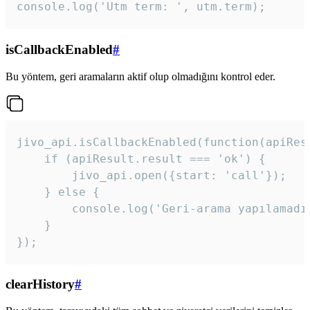
console.log('Utm term: ', utm.term);
isCallbackEnabled
#
Bu yöntem, geri aramaların aktif olup olmadığını kontrol eder.
jivo_api.isCallbackEnabled(function(apiResu
    if (apiResult.result === 'ok') {

        jivo_api.open({start: 'call'});

    } else {

        console.log('Geri-arama yapılamadı
    }

}); 
clearHistory
#