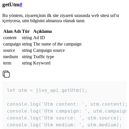
getUtm
#
Bu yöntem, ziyaretçinin ilk site ziyareti sırasında web sitesi url'si
içeriyorsa, utm bilgisini almanıza olanak tanır.
Alan Adı
Tür
Açıklama
content
string
Ad ID
campaign
string
The name of the campaign
source
string
Campaign source
medium
string
Traffic type
term
string
Keyword
let utm = jivo_api.getUtm();

console.log('Utm content: ', utm.content);

console.log('Utm campaign: ', utm.campaign)
console.log('Utm source: ', utm.source);

console.log('Utm medium: ', utm.medium);
