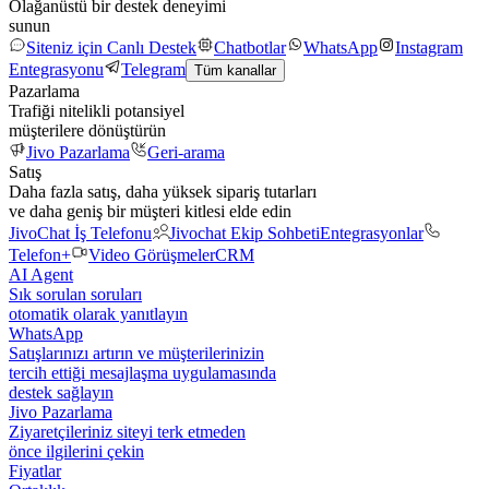
Olağanüstü bir destek deneyimi
sunun
Siteniz için Canlı Destek
Chatbotlar
WhatsApp
Instagram
Entegrasyonu
Telegram
Tüm kanallar
Pazarlama
Trafiği nitelikli potansiyel
müşterilere dönüştürün
Jivo Pazarlama
Geri-arama
Satış
Daha fazla satış, daha yüksek sipariş tutarları
ve daha geniş bir müşteri kitlesi elde edin
JivoChat İş Telefonu
Jivochat Ekip Sohbeti
Entegrasyonlar
Telefon+
Video Görüşmeler
CRM
AI Agent
Sık sorulan soruları
otomatik olarak yanıtlayın
WhatsApp
Satışlarınızı artırın ve müşterilerinizin
tercih ettiği mesajlaşma uygulamasında
destek sağlayın
Jivo Pazarlama
Ziyaretçileriniz siteyi terk etmeden
önce ilgilerini çekin
Fiyatlar