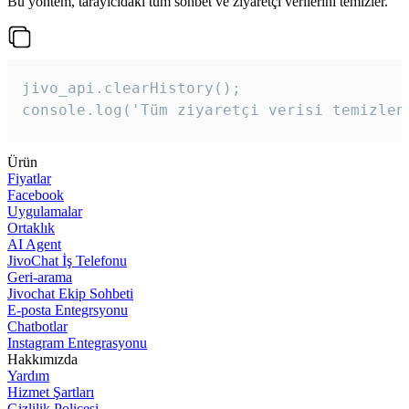
Bu yöntem, tarayıcıdaki tüm sohbet ve ziyaretçi verilerini temizler.
jivo_api.clearHistory();

console.log('Tüm ziyaretçi verisi temizlen
Ürün
Fiyatlar
Facebook
Uygulamalar
Ortaklık
AI Agent
JivoChat İş Telefonu
Geri-arama
Jivochat Ekip Sohbeti
E-posta Entegrsyonu
Chatbotlar
Instagram Entegrasyonu
Hakkımızda
Yardım
Hizmet Şartları
Gizlilik Poliçesi