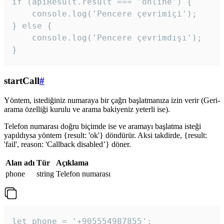
if (apiResult.result === 'online') {

    console.log('Pencere çevrimiçi');

} else {

    console.log('Pencere çevrimdışı');

}
startCall
#
Yöntem, istediğiniz numaraya bir çağrı başlatmanıza izin verir (Geri-
arama özelliği kurulu ve arama bakiyeniz yeterli ise).
Telefon numarası doğru biçimde ise ve aramayı başlatma isteği
yapıldıysa yöntem {result: 'ok'} döndürür. Aksi takdirde, {result:
'fail', reason: 'Callback disabled’} döner.
Alan adı
Tür
Açıklama
phone
string
Telefon numarası
let phone = '+905554987855';
