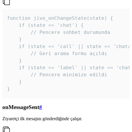
function jivo_onChangeState(state) {

    if (state == 'chat') {

        // Pencere sohbet durumunda

    }

    if (state == 'call' || state == 'chat/c
        // Geri arama formu açıldı

    }

    if (state == 'label' || state == 'chat/
        // Pencere minimize edildi

    }

}
onMessageSent
#
Ziyaretçi ilk mesajını gönderdiğinde çalışır.