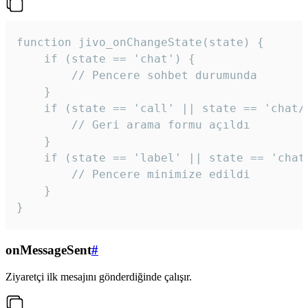
function jivo_onChangeState(state) {

    if (state == 'chat') {

        // Pencere sohbet durumunda

    }

    if (state == 'call' || state == 'chat/c
        // Geri arama formu açıldı

    }

    if (state == 'label' || state == 'chat/
        // Pencere minimize edildi

    }

}
onMessageSent
#
Ziyaretçi ilk mesajını gönderdiğinde çalışır.