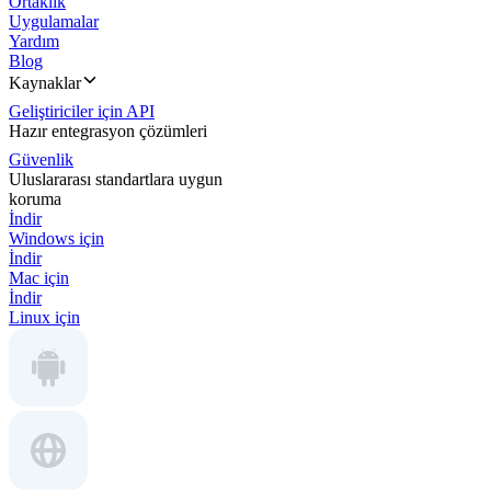
Ortaklık
Uygulamalar
Yardım
Blog
Kaynaklar
Geliştiriciler için API
Hazır entegrasyon çözümleri
Güvenlik
Uluslararası standartlara uygun
koruma
İndir
Windows için
İndir
Mac için
İndir
Linux için