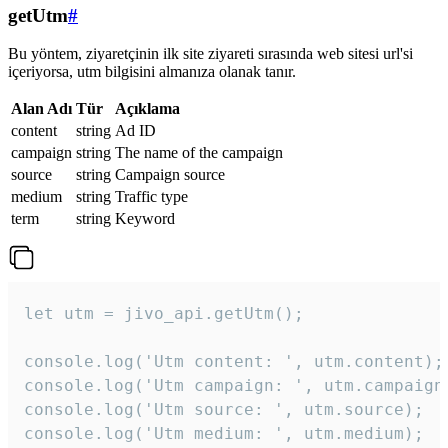
getUtm
#
Bu yöntem, ziyaretçinin ilk site ziyareti sırasında web sitesi url'si
içeriyorsa, utm bilgisini almanıza olanak tanır.
Alan Adı
Tür
Açıklama
content
string
Ad ID
campaign
string
The name of the campaign
source
string
Campaign source
medium
string
Traffic type
term
string
Keyword
let utm = jivo_api.getUtm();

console.log('Utm content: ', utm.content);

console.log('Utm campaign: ', utm.campaign)
console.log('Utm source: ', utm.source);

console.log('Utm medium: ', utm.medium);
