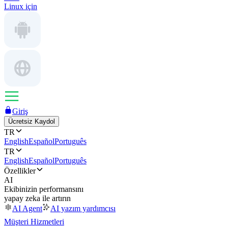
Linux için
Giriş
Ücretsiz Kaydol
TR
English
Español
Português
TR
English
Español
Português
Özellikler
AI
Ekibinizin performansını
yapay zeka ile artırın
AI Agent
AI yazım yardımcısı
Müşteri Hizmetleri