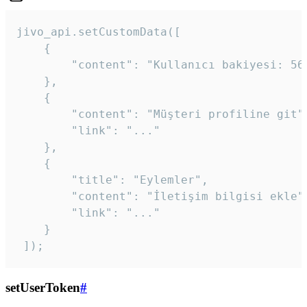
jivo_api.setCustomData([

    {

        "content": "Kullanıcı bakiyesi: 56T
    },

    {

        "content": "Müşteri profiline git",
        "link": "..."

    },

    {

        "title": "Eylemler",

        "content": "İletişim bilgisi ekle",
        "link": "..."

    }

 ]); 
setUserToken
#