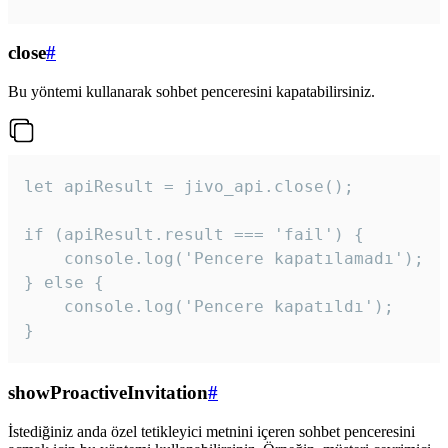
close
#
Bu yöntemi kullanarak sohbet penceresini kapatabilirsiniz.
let apiResult = jivo_api.close();

if (apiResult.result === 'fail') {

    console.log('Pencere kapatılamadı');

} else {

    console.log('Pencere kapatıldı');

}
showProactiveInvitation
#
İstediğiniz anda özel tetikleyici metnini içeren sohbet penceresini