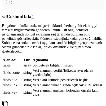
});
setCustomData
#
Bu yöntemi kullanarak, müşteri hakkında herhangi bir ek bilgiyi
temsilci uygulamasına gönderebilirsiniz. Bu bilgi, temsilci
uygulamasında sohbet ekranının sağ tarafında bulunan bilgi
panelinde gösterilecektir. Yöntem, istediğiniz kadar çok çağrılabilir.
Sohbet esnasında, temsilci uygulamasındaki bilgiler gerçek zamanlı
olarak güncellenir. Alanlar, 'fields' dizisindeki ile aynı sırada
gösterilecektir.
Alan adı
Tür
Açıklama
fields
array
Sohbete ek bilgilerin listesi
Veri alanının içeriği.(Etiketler ayrı olarak
fields.content
string
yazılmalıdır)
fileds.title
string
Veri alanı üstünde gösterilecek başlık
fileds.link
string
Veri alanına tıklandığında açılacak URL adresi
Veri alanının anahtarı, kolondan önceki kalın
fileds.key
string
yazı