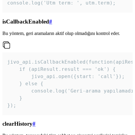
console.log('Utm term: ', utm.term);
isCallbackEnabled
#
Bu yöntem, geri aramaların aktif olup olmadığını kontrol eder.
jivo_api.isCallbackEnabled(function(apiResu
    if (apiResult.result === 'ok') {

        jivo_api.open({start: 'call'});

    } else {

        console.log('Geri-arama yapılamadı
    }

}); 
clearHistory
#