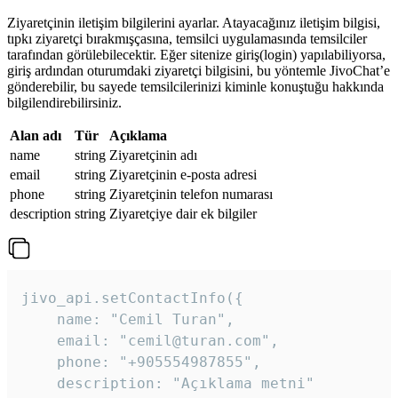
Ziyaretçinin iletişim bilgilerini ayarlar. Atayacağınız iletişim bilgisi,
tıpkı ziyaretçi bırakmışçasına, temsilci uygulamasında temsilciler
tarafından görülebilecektir. Eğer sitenize giriş(login) yapılabiliyorsa,
giriş ardından oturumdaki ziyaretçi bilgisini, bu yöntemle JivoChat’e
gönderebilir, bu sayede temsilcilerinizi kiminle konuştuğu hakkında
bilgilendirebilirsiniz.
Alan adı
Tür
Açıklama
name
string
Ziyaretçinin adı
email
string
Ziyaretçinin e-posta adresi
phone
string
Ziyaretçinin telefon numarası
description
string
Ziyaretçiye dair ek bilgiler
jivo_api.setContactInfo({

    name: "Cemil Turan",

    email: "cemil@turan.com",

    phone: "+905554987855",

    description: "Açıklama metni"
