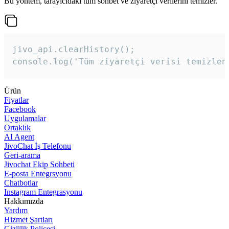
Bu yöntem, tarayıcıdaki tüm sohbet ve ziyaretçi verilerini temizler.
jivo_api.clearHistory();

console.log('Tüm ziyaretçi verisi temizlen
Ürün
Fiyatlar
Facebook
Uygulamalar
Ortaklık
AI Agent
JivoChat İş Telefonu
Geri-arama
Jivochat Ekip Sohbeti
E-posta Entegrsyonu
Chatbotlar
Instagram Entegrasyonu
Hakkımızda
Yardım
Hizmet Şartları
Gizlilik Poliçesi