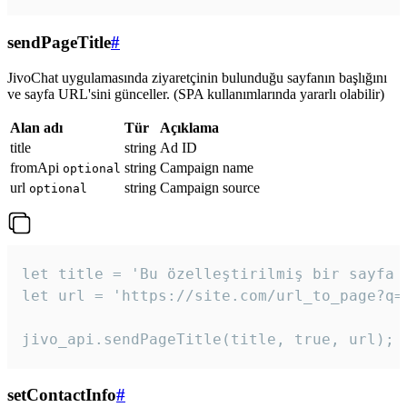
sendPageTitle
#
JivoChat uygulamasında ziyaretçinin bulunduğu sayfanın başlığını
ve sayfa URL'sini günceller. (SPA kullanımlarında yararlı olabilir)
Alan adı
Tür
Açıklama
title
string
Ad ID
fromApi
string
Campaign name
optional
url
string
Campaign source
optional
let title = 'Bu özelleştirilmiş bir sayfa b
let url = 'https://site.com/url_to_page?q=p
jivo_api.sendPageTitle(title, true, url);
setContactInfo
#