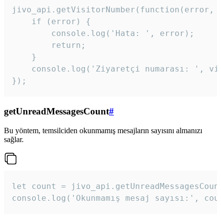
jivo_api.getVisitorNumber(function(error, v
    if (error) {

        console.log('Hata: ', error);

        return;

    }  

    console.log('Ziyaretçi numarası: ', vis
});
getUnreadMessagesCount
#
Bu yöntem, temsilciden okunmamış mesajların sayısını almanızı
sağlar.
let count = jivo_api.getUnreadMessagesCount
console.log('Okunmamış mesaj sayısı:', cou