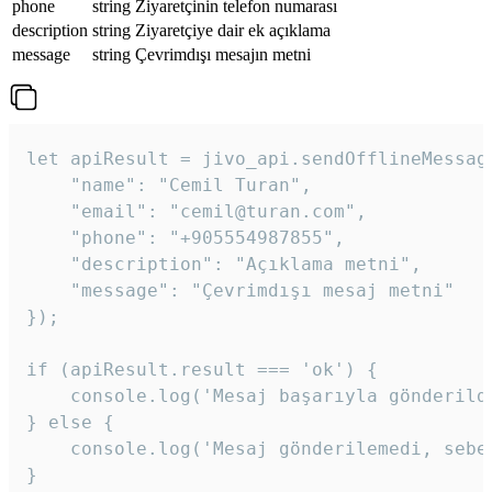
phone
string
Ziyaretçinin telefon numarası
description
string
Ziyaretçiye dair ek açıklama
message
string
Çevrimdışı mesajın metni
let apiResult = jivo_api.sendOfflineMessage
    "name": "Cemil Turan",

    "email": "cemil@turan.com",

    "phone": "+905554987855",

    "description": "Açıklama metni",

    "message": "Çevrimdışı mesaj metni"

});

if (apiResult.result === 'ok') {

    console.log('Mesaj başarıyla gönderildi
} else {

    console.log('Mesaj gönderilemedi, sebeb
}