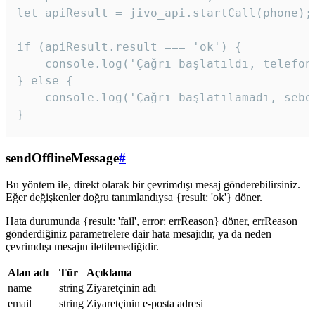
let apiResult = jivo_api.startCall(phone);

if (apiResult.result === 'ok') {

    console.log('Çağrı başlatıldı, telefon 
} else {

    console.log('Çağrı başlatılamadı, sebeb
}
sendOfflineMessage
#
Bu yöntem ile, direkt olarak bir çevrimdışı mesaj gönderebilirsiniz.
Eğer değişkenler doğru tanımlandıysa {result: 'ok'} döner.
Hata durumunda {result: 'fail', error: errReason} döner, errReason
gönderdiğiniz parametrelere dair hata mesajıdır, ya da neden
çevrimdışı mesajın iletilemediğidir.
Alan adı
Tür
Açıklama
name
string
Ziyaretçinin adı
email
string
Ziyaretçinin e-posta adresi