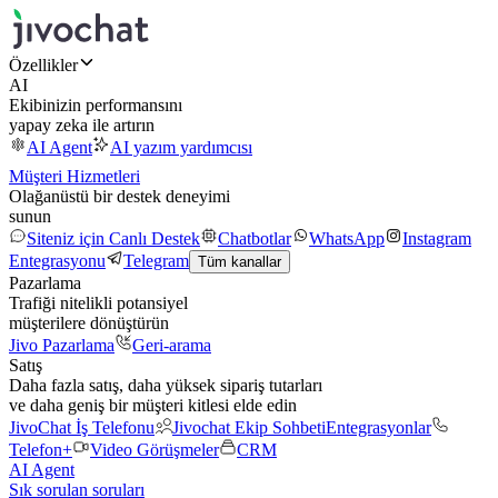
Özellikler
AI
Ekibinizin performansını
yapay zeka ile artırın
AI Agent
AI yazım yardımcısı
Müşteri Hizmetleri
Olağanüstü bir destek deneyimi
sunun
Siteniz için Canlı Destek
Chatbotlar
WhatsApp
Instagram
Entegrasyonu
Telegram
Tüm kanallar
Pazarlama
Trafiği nitelikli potansiyel
müşterilere dönüştürün
Jivo Pazarlama
Geri-arama
Satış
Daha fazla satış, daha yüksek sipariş tutarları
ve daha geniş bir müşteri kitlesi elde edin
JivoChat İş Telefonu
Jivochat Ekip Sohbeti
Entegrasyonlar
Telefon+
Video Görüşmeler
CRM
AI Agent
Sık sorulan soruları