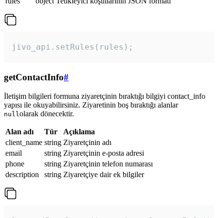
rules
object
Tetikleyici koşullarının JSON formatı
jivo_api.setRules(rules); 
getContactInfo
#
İletişim bilgileri formuna ziyaretçinin bıraktığı bilgiyi contact_info
yapısı ile okuyabilirsiniz. Ziyaretinin boş bıraktığı alanlar
olarak dönecektir.
null
Alan adı
Tür
Açıklama
client_name
string
Ziyaretçinin adı
email
string
Ziyaretçinin e-posta adresi
phone
string
Ziyaretçinin telefon numarası
description
string
Ziyaretçiye dair ek bilgiler