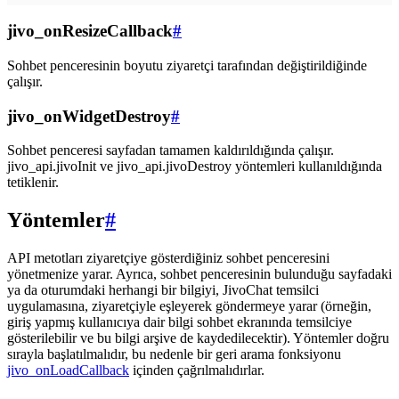
jivo_onResizeCallback
#
Sohbet penceresinin boyutu ziyaretçi tarafından değiştirildiğinde
çalışır.
jivo_onWidgetDestroy
#
Sohbet penceresi sayfadan tamamen kaldırıldığında çalışır.
jivo_api.jivoInit ve jivo_api.jivoDestroy yöntemleri kullanıldığında
tetiklenir.
Yöntemler
#
API metotları ziyaretçiye gösterdiğiniz sohbet penceresini
yönetmenize yarar. Ayrıca, sohbet penceresinin bulunduğu sayfadaki
ya da oturumdaki herhangi bir bilgiyi, JivoChat temsilci
uygulamasına, ziyaretçiyle eşleyerek göndermeye yarar (örneğin,
giriş yapmış kullanıcıya dair bilgi sohbet ekranında temsilciye
gösterilebilir ve bu bilgi arşive de kaydedilecektir). Yöntemler doğru
sırayla başlatılmalıdır, bu nedenle bir geri arama fonksiyonu
jivo_onLoadCallback
içinden çağrılmalıdırlar.