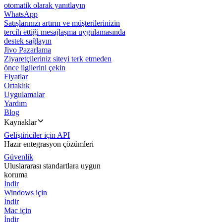
otomatik olarak yanıtlayın
WhatsApp
Satışlarınızı artırın ve müşterilerinizin
tercih ettiği mesajlaşma uygulamasında
destek sağlayın
Jivo Pazarlama
Ziyaretçileriniz siteyi terk etmeden
önce ilgilerini çekin
Fiyatlar
Ortaklık
Uygulamalar
Yardım
Blog
Kaynaklar
Geliştiriciler için API
Hazır entegrasyon çözümleri
Güvenlik
Uluslararası standartlara uygun
koruma
İndir
Windows için
İndir
Mac için
İndir