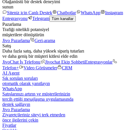
Olağanüstü bir destek deneyimi
sunun
Siteniz için Canlı Destek
Chatbotlar
WhatsApp
Instagram
Entegrasyonu
Telegram
Tüm kanallar
Pazarlama
Trafiği nitelikli potansiyel
müşterilere dönüştürün
Jivo Pazarlama
Geri-arama
Satış
Daha fazla satış, daha yüksek sipariş tutarları
ve daha geniş bir müşteri kitlesi elde edin
JivoChat İş Telefonu
Jivochat Ekip Sohbeti
Entegrasyonlar
Telefon+
Video Görüşmeler
CRM
AI Agent
Sık sorulan soruları
otomatik olarak yanıtlayın
WhatsApp
Satışlarınızı artırın ve müşterilerinizin
tercih ettiği mesajlaşma uygulamasında
destek sağlayın
Jivo Pazarlama
Ziyaretçileriniz siteyi terk etmeden
önce ilgilerini çekin
Fiyatlar