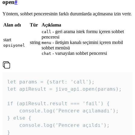
open
#
Yöntem, sohbet penceresinin farklı durumlarda açılmasına izin verir.
Alan adı
Tür
Açıklama
- geri arama istek formu içeren sohbet
call
penceresi
start
string
- iletişim kanalı seçimini içeren mobil
menu
opsiyonel
sohbet menüsü
- varsayılan sohbet penceresi
chat
let params = {start: 'call'};

let apiResult = jivo_api.open(params);

if (apiResult.result === 'fail') {

    console.log('Pencere açılamadı');

} else {

    console.log('Pencere açıldı');

}