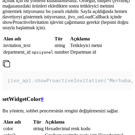
açmak için bu yöntemi kullanabilirsiniz. Örneğin, müşteri çevrimiçi
mağazanızdaki ürünleri ekledikten sonra tetikleyici metnini
göstermek istiyorsanız bu yararlı olabilir. Sayfa açıldığında hemen
davetiyeyi göstermek istiyorsanız, jivo_onLoadCallback içinde
showProactiveInvitation işlevini çağırmanız gerekir (hepsini doğru
sırayla başlatmak için).
Alan adı
Tür
Açıklama
invitation_text
string
Tetikleyici metni
department_id
number
Departman id
opsiyonel
jivo_api.showProactiveInvitation("Merhaba,
setWidgetColor
#
Bu yöntem, sohbet penceresinin rengini değiştirmenizi sağlar.
Alan adı
Tür
Açıklama
color
string
Hexadecimal renk kodu