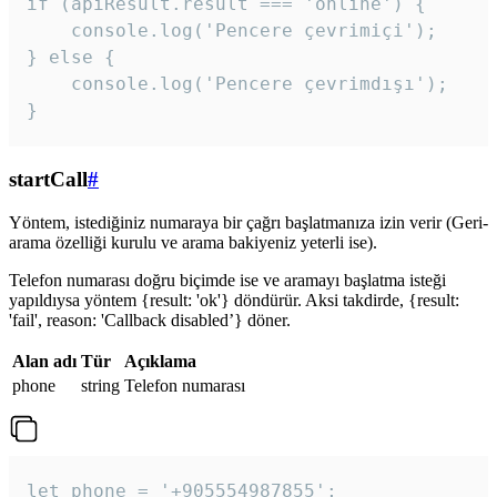
if (apiResult.result === 'online') {

    console.log('Pencere çevrimiçi');

} else {

    console.log('Pencere çevrimdışı');

}
startCall
#
Yöntem, istediğiniz numaraya bir çağrı başlatmanıza izin verir (Geri-
arama özelliği kurulu ve arama bakiyeniz yeterli ise).
Telefon numarası doğru biçimde ise ve aramayı başlatma isteği
yapıldıysa yöntem {result: 'ok'} döndürür. Aksi takdirde, {result:
'fail', reason: 'Callback disabled’} döner.
Alan adı
Tür
Açıklama
phone
string
Telefon numarası
let phone = '+905554987855';
