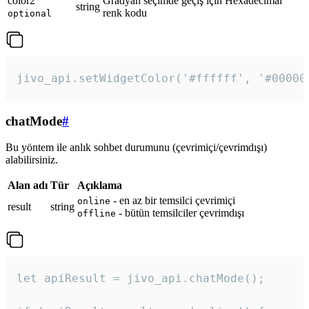
color2
Gradyan seçimde geçiş için Hexadecimal
string
renk kodu
optional
jivo_api.setWidgetColor('#ffffff', '#00000
chatMode
#
Bu yöntem ile anlık sohbet durumunu (çevrimiçi/çevrimdışı)
alabilirsiniz.
Alan adı
Tür
Açıklama
- en az bir temsilci çevrimiçi
online
result
string
- bütün temsilciler çevrimdışı
offline
let apiResult = jivo_api.chatMode();
