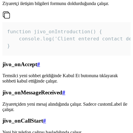
Ziyaretçi iletişim bilgileri formunu doldurduğunda çalışır.
function jivo_onIntroduction() {

    console.log('Client entered contact det
}
jivo_onAccept
#
Temsilci yeni sohbet geldiğinde Kabul Et butonuna tıklayarak
sohbeti kabul ettiğinde çalışır.
jivo_onMessageReceived
#
Ziyaretçiden yeni mesaj alındığında çalışır. Sadece customLabel ile
çalışır.
jivo_onCallStart
#
Yeni bir telefon çağrısı başladığında çalışır.