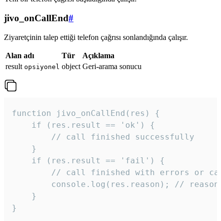
jivo_onCallEnd
#
Ziyaretçinin talep ettiği telefon çağrısı sonlandığında çalışır.
Alan adı
Tür
Açıklama
result
object
Geri-arama sonucu
opsiyonel
function jivo_onCallEnd(res) {

    if (res.result == 'ok') {

        // call finished successfully

    }

    if (res.result == 'fail') {

        // call finished with errors or can
        console.log(res.reason); // reason 
    }

} 