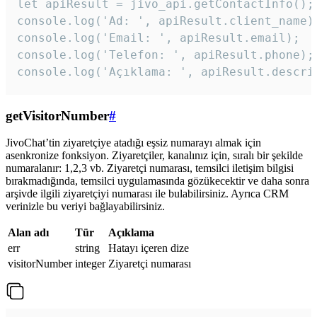
let apiResult = jivo_api.getContactInfo();

console.log('Ad: ', apiResult.client_name);
console.log('Email: ', apiResult.email);

console.log('Telefon: ', apiResult.phone);

console.log('Açıklama: ', apiResult.descri
getVisitorNumber
#
JivoChat’tin ziyaretçiye atadığı eşsiz numarayı almak için
asenkronize fonksiyon. Ziyaretçiler, kanalınız için, sıralı bir şekilde
numaralanır: 1,2,3 vb. Ziyaretçi numarası, temsilci iletişim bilgisi
bırakmadığında, temsilci uygulamasında gözükecektir ve daha sonra
arşivde ilgili ziyaretçiyi numarası ile bulabilirsiniz. Ayrıca CRM
verinizle bu veriyi bağlayabilirsiniz.
Alan adı
Tür
Açıklama
err
string
Hatayı içeren dize
visitorNumber
integer
Ziyaretçi numarası