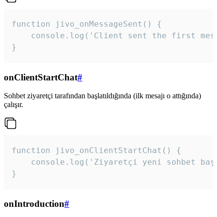
function jivo_onMessageSent() {

    console.log('Client sent the first mess
}
onClientStartChat
#
Sohbet ziyaretçi tarafından başlatıldığında (ilk mesajı o attığında)
çalışır.
function jivo_onClientStartChat() {

    console.log('Ziyaretçi yeni sohbet başl
}
onIntroduction
#