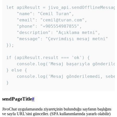
let apiResult = jivo_api.sendOfflineMessage
    "name": "Cemil Turan",

    "email": "cemil@turan.com",

    "phone": "+905554987855",

    "description": "Açıklama metni",

    "message": "Çevrimdışı mesaj metni"

});

if (apiResult.result === 'ok') {

    console.log('Mesaj başarıyla gönderildi
} else {

    console.log('Mesaj gönderilemedi, sebeb
}
sendPageTitle
#
JivoChat uygulamasında ziyaretçinin bulunduğu sayfanın başlığını
ve sayfa URL'sini günceller. (SPA kullanımlarında yararlı olabilir)