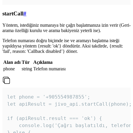
startCall
#
Yöntem, istediğiniz numaraya bir çağrı başlatmanıza izin verir (Geri-
arama özelliği kurulu ve arama bakiyeniz yeterli ise).
Telefon numarası doğru biçimde ise ve aramayı başlatma isteği
yapıldıysa yöntem {result: 'ok'} döndürür. Aksi takdirde, {result:
'fail', reason: 'Callback disabled’} döner.
Alan adı
Tür
Açıklama
phone
string
Telefon numarası
let phone = '+905554987855';

let apiResult = jivo_api.startCall(phone);

if (apiResult.result === 'ok') {

    console.log('Çağrı başlatıldı, telefon 
} else {
