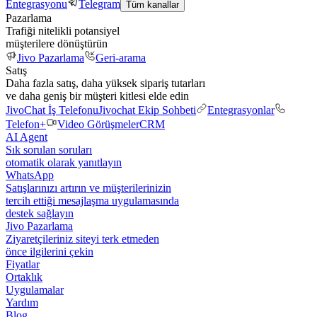
Entegrasyonu
Telegram
Tüm kanallar
Pazarlama
Trafiği nitelikli potansiyel
müşterilere dönüştürün
Jivo Pazarlama
Geri-arama
Satış
Daha fazla satış, daha yüksek sipariş tutarları
ve daha geniş bir müşteri kitlesi elde edin
JivoChat İş Telefonu
Jivochat Ekip Sohbeti
Entegrasyonlar
Telefon+
Video Görüşmeler
CRM
AI Agent
Sık sorulan soruları
otomatik olarak yanıtlayın
WhatsApp
Satışlarınızı artırın ve müşterilerinizin
tercih ettiği mesajlaşma uygulamasında
destek sağlayın
Jivo Pazarlama
Ziyaretçileriniz siteyi terk etmeden
önce ilgilerini çekin
Fiyatlar
Ortaklık
Uygulamalar
Yardım
Blog