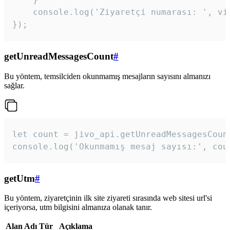
    console.log('Ziyaretçi numarası: ', vis
});
getUnreadMessagesCount
#
Bu yöntem, temsilciden okunmamış mesajların sayısını almanızı
sağlar.
let count = jivo_api.getUnreadMessagesCount
console.log('Okunmamış mesaj sayısı:', cou
getUtm
#
Bu yöntem, ziyaretçinin ilk site ziyareti sırasında web sitesi url'si
içeriyorsa, utm bilgisini almanıza olanak tanır.
Alan Adı
Tür
Açıklama