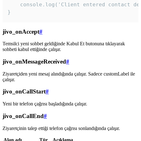
    console.log('Client entered contact det
}
jivo_onAccept
#
Temsilci yeni sohbet geldiğinde Kabul Et butonuna tıklayarak
sohbeti kabul ettiğinde çalışır.
jivo_onMessageReceived
#
Ziyaretçiden yeni mesaj alındığında çalışır. Sadece customLabel ile
çalışır.
jivo_onCallStart
#
Yeni bir telefon çağrısı başladığında çalışır.
jivo_onCallEnd
#
Ziyaretçinin talep ettiği telefon çağrısı sonlandığında çalışır.
Alan adı
Tür
Açıklama