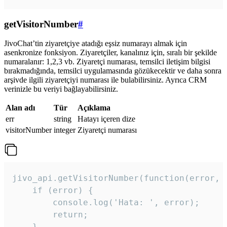
getVisitorNumber
#
JivoChat’tin ziyaretçiye atadığı eşsiz numarayı almak için
asenkronize fonksiyon. Ziyaretçiler, kanalınız için, sıralı bir şekilde
numaralanır: 1,2,3 vb. Ziyaretçi numarası, temsilci iletişim bilgisi
bırakmadığında, temsilci uygulamasında gözükecektir ve daha sonra
arşivde ilgili ziyaretçiyi numarası ile bulabilirsiniz. Ayrıca CRM
verinizle bu veriyi bağlayabilirsiniz.
Alan adı
Tür
Açıklama
err
string
Hatayı içeren dize
visitorNumber
integer
Ziyaretçi numarası
jivo_api.getVisitorNumber(function(error, v
    if (error) {

        console.log('Hata: ', error);

        return;

    }  
