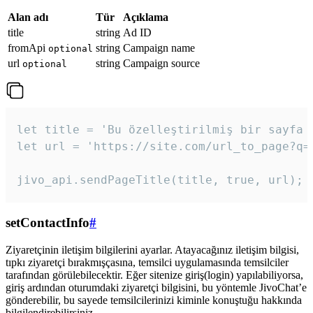
Alan adı
Tür
Açıklama
title
string
Ad ID
fromApi
string
Campaign name
optional
url
string
Campaign source
optional
let title = 'Bu özelleştirilmiş bir sayfa b
let url = 'https://site.com/url_to_page?q=p
jivo_api.sendPageTitle(title, true, url);
setContactInfo
#
Ziyaretçinin iletişim bilgilerini ayarlar. Atayacağınız iletişim bilgisi,
tıpkı ziyaretçi bırakmışçasına, temsilci uygulamasında temsilciler
tarafından görülebilecektir. Eğer sitenize giriş(login) yapılabiliyorsa,
giriş ardından oturumdaki ziyaretçi bilgisini, bu yöntemle JivoChat’e
gönderebilir, bu sayede temsilcilerinizi kiminle konuştuğu hakkında
bilgilendirebilirsiniz.