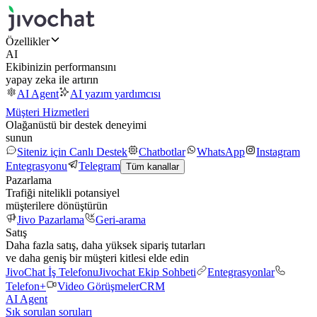
Özellikler
AI
Ekibinizin performansını
yapay zeka ile artırın
AI Agent
AI yazım yardımcısı
Müşteri Hizmetleri
Olağanüstü bir destek deneyimi
sunun
Siteniz için Canlı Destek
Chatbotlar
WhatsApp
Instagram
Entegrasyonu
Telegram
Tüm kanallar
Pazarlama
Trafiği nitelikli potansiyel
müşterilere dönüştürün
Jivo Pazarlama
Geri-arama
Satış
Daha fazla satış, daha yüksek sipariş tutarları
ve daha geniş bir müşteri kitlesi elde edin
JivoChat İş Telefonu
Jivochat Ekip Sohbeti
Entegrasyonlar
Telefon+
Video Görüşmeler
CRM
AI Agent
Sık sorulan soruları