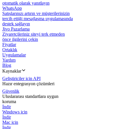
otomatik olarak yanıtlayın
WhatsApp
Satışlarınızı artırın ve müşterilerinizin
tercih ettiği mesajlaşma uygulamasında
destek sağlayın
Jivo Pazarlama
Ziyaretçileriniz siteyi terk etmeden
önce ilgilerini çekin
Fiyatlar
Ortaklık
Uygulamalar
Yardım
Blog
Kaynaklar
Geliştiriciler için API
Hazır entegrasyon çözümleri
Güvenlik
Uluslararası standartlara uygun
koruma
İndir
Windows için
İndir
Mac için
İndir