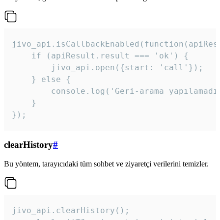
jivo_api.isCallbackEnabled(function(apiResu
    if (apiResult.result === 'ok') {

        jivo_api.open({start: 'call'});

    } else {

        console.log('Geri-arama yapılamadı
    }

}); 
clearHistory
#
Bu yöntem, tarayıcıdaki tüm sohbet ve ziyaretçi verilerini temizler.
jivo_api.clearHistory();
