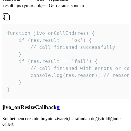
result
object
Geri-arama sonucu
opsiyonel
function jivo_onCallEnd(res) {

    if (res.result == 'ok') {

        // call finished successfully

    }

    if (res.result == 'fail') {

        // call finished with errors or can
        console.log(res.reason); // reason 
    }

} 
jivo_onResizeCallback
#
Sohbet penceresinin boyutu ziyaretçi tarafından değiştirildiğinde
çalışır.