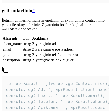
getContactInfo
#
İletişim bilgileri formuna ziyaretçinin bıraktığı bilgiyi contact_info
yapısı ile okuyabilirsiniz. Ziyaretinin boş bıraktığı alanlar
olarak dönecektir.
null
Alan adı
Tür
Açıklama
client_name
string
Ziyaretçinin adı
email
string
Ziyaretçinin e-posta adresi
phone
string
Ziyaretçinin telefon numarası
description
string
Ziyaretçiye dair ek bilgiler
let apiResult = jivo_api.getContactInfo();

console.log('Ad: ', apiResult.client_name);
console.log('Email: ', apiResult.email);

console.log('Telefon: ', apiResult.phone);

console.log('Açıklama: ', apiResult.descri