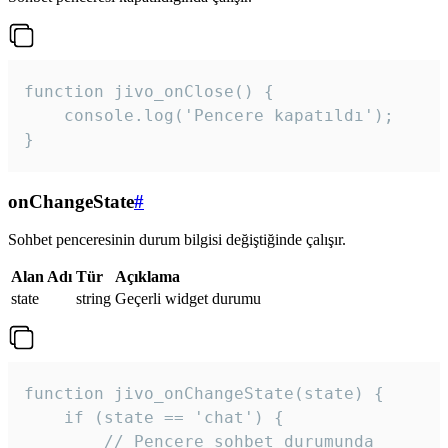
function jivo_onClose() {

    console.log('Pencere kapatıldı');

}
onChangeState
#
Sohbet penceresinin durum bilgisi değiştiğinde çalışır.
Alan Adı
Tür
Açıklama
state
string
Geçerli widget durumu
function jivo_onChangeState(state) {

    if (state == 'chat') {

        // Pencere sohbet durumunda
