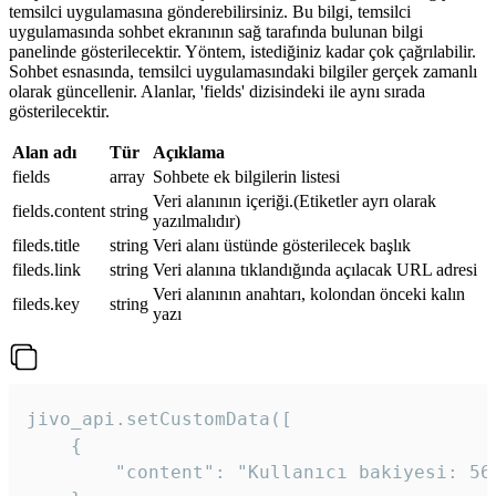
temsilci uygulamasına gönderebilirsiniz. Bu bilgi, temsilci
uygulamasında sohbet ekranının sağ tarafında bulunan bilgi
panelinde gösterilecektir. Yöntem, istediğiniz kadar çok çağrılabilir.
Sohbet esnasında, temsilci uygulamasındaki bilgiler gerçek zamanlı
olarak güncellenir. Alanlar, 'fields' dizisindeki ile aynı sırada
gösterilecektir.
Alan adı
Tür
Açıklama
fields
array
Sohbete ek bilgilerin listesi
Veri alanının içeriği.(Etiketler ayrı olarak
fields.content
string
yazılmalıdır)
fileds.title
string
Veri alanı üstünde gösterilecek başlık
fileds.link
string
Veri alanına tıklandığında açılacak URL adresi
Veri alanının anahtarı, kolondan önceki kalın
fileds.key
string
yazı
jivo_api.setCustomData([

    {

        "content": "Kullanıcı bakiyesi: 56T