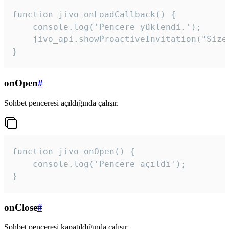
function jivo_onLoadCallback() {

    console.log('Pencere yüklendi.');

    jivo_api.showProactiveInvitation("Size
}
onOpen
#
Sohbet penceresi açıldığında çalışır.
function jivo_onOpen() {

    console.log('Pencere açıldı');

}
onClose
#
Sohbet penceresi kapatıldığında çalışır.