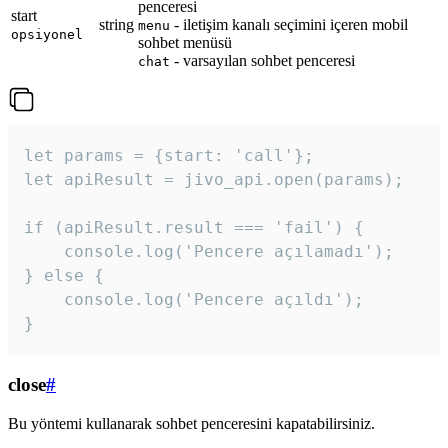
penceresi
start
string
- iletişim kanalı seçimini içeren mobil
menu
opsiyonel
sohbet menüsü
- varsayılan sohbet penceresi
chat
let params = {start: 'call'};

let apiResult = jivo_api.open(params);

if (apiResult.result === 'fail') {

    console.log('Pencere açılamadı');

} else {

    console.log('Pencere açıldı');

}
close
#
Bu yöntemi kullanarak sohbet penceresini kapatabilirsiniz.