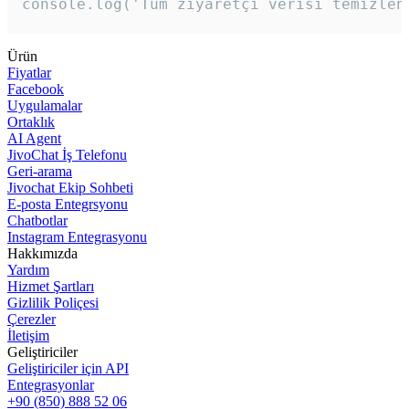
console.log('Tüm ziyaretçi verisi temizlen
Ürün
Fiyatlar
Facebook
Uygulamalar
Ortaklık
AI Agent
JivoChat İş Telefonu
Geri-arama
Jivochat Ekip Sohbeti
E-posta Entegrsyonu
Chatbotlar
Instagram Entegrasyonu
Hakkımızda
Yardım
Hizmet Şartları
Gizlilik Poliçesi
Çerezler
İletişim
Geliştiriciler
Geliştiriciler için API
Entegrasyonlar
+90 (850) 888 52 06