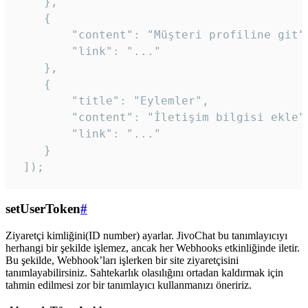
    },

    {

        "content": "Müşteri profiline git",
        "link": "..."

    },

    {

        "title": "Eylemler",

        "content": "İletişim bilgisi ekle",
        "link": "..."

    }

 ]); 
setUserToken
#
Ziyaretçi kimliğini(ID number) ayarlar. JivoChat bu tanımlayıcıyı
herhangi bir şekilde işlemez, ancak her Webhooks etkinliğinde iletir.
Bu şekilde, Webhook’ları işlerken bir site ziyaretçisini
tanımlayabilirsiniz. Sahtekarlık olasılığını ortadan kaldırmak için
tahmin edilmesi zor bir tanımlayıcı kullanmanızı öneririz.