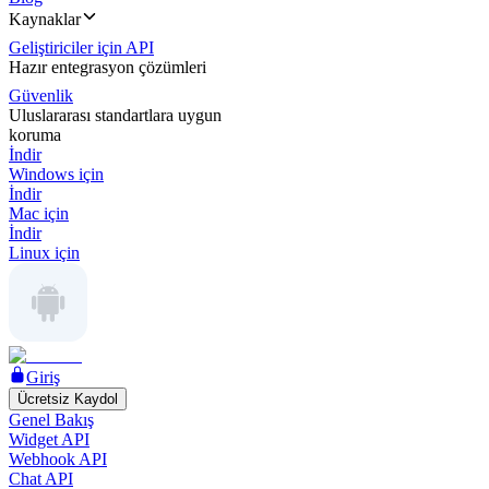
Kaynaklar
Geliştiriciler için API
Hazır entegrasyon çözümleri
Güvenlik
Uluslararası standartlara uygun
koruma
İndir
Windows için
İndir
Mac için
İndir
Linux için
Giriş
Ücretsiz Kaydol
Genel Bakış
Widget API
Webhook API
Chat API