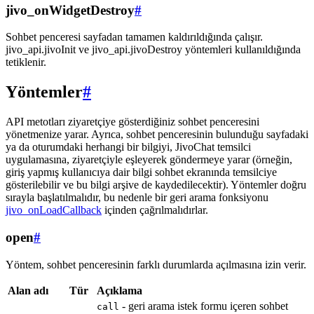
jivo_onWidgetDestroy
#
Sohbet penceresi sayfadan tamamen kaldırıldığında çalışır.
jivo_api.jivoInit ve jivo_api.jivoDestroy yöntemleri kullanıldığında
tetiklenir.
Yöntemler
#
API metotları ziyaretçiye gösterdiğiniz sohbet penceresini
yönetmenize yarar. Ayrıca, sohbet penceresinin bulunduğu sayfadaki
ya da oturumdaki herhangi bir bilgiyi, JivoChat temsilci
uygulamasına, ziyaretçiyle eşleyerek göndermeye yarar (örneğin,
giriş yapmış kullanıcıya dair bilgi sohbet ekranında temsilciye
gösterilebilir ve bu bilgi arşive de kaydedilecektir). Yöntemler doğru
sırayla başlatılmalıdır, bu nedenle bir geri arama fonksiyonu
jivo_onLoadCallback
içinden çağrılmalıdırlar.
open
#
Yöntem, sohbet penceresinin farklı durumlarda açılmasına izin verir.
Alan adı
Tür
Açıklama
- geri arama istek formu içeren sohbet
call