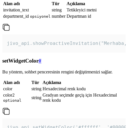
Alan adı
Tür
Açıklama
invitation_text
string
Tetikleyici metni
department_id
number
Departman id
opsiyonel
jivo_api.showProactiveInvitation("Merhaba,
setWidgetColor
#
Bu yöntem, sohbet penceresinin rengini değiştirmenizi sağlar.
Alan adı
Tür
Açıklama
color
string
Hexadecimal renk kodu
color2
Gradyan seçimde geçiş için Hexadecimal
string
renk kodu
optional
jivo_api.setWidgetColor('#ffffff', '#00000