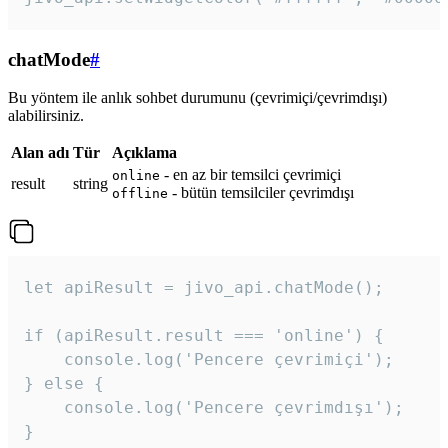
chatMode
#
Bu yöntem ile anlık sohbet durumunu (çevrimiçi/çevrimdışı)
alabilirsiniz.
Alan adı
Tür
Açıklama
- en az bir temsilci çevrimiçi
online
result
string
- bütün temsilciler çevrimdışı
offline
let apiResult = jivo_api.chatMode();

if (apiResult.result === 'online') {

    console.log('Pencere çevrimiçi');

} else {

    console.log('Pencere çevrimdışı');

}