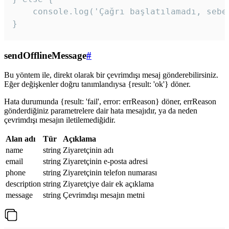
    console.log('Çağrı başlatılamadı, sebeb
}
sendOfflineMessage
#
Bu yöntem ile, direkt olarak bir çevrimdışı mesaj gönderebilirsiniz.
Eğer değişkenler doğru tanımlandıysa {result: 'ok'} döner.
Hata durumunda {result: 'fail', error: errReason} döner, errReason
gönderdiğiniz parametrelere dair hata mesajıdır, ya da neden
çevrimdışı mesajın iletilemediğidir.
Alan adı
Tür
Açıklama
name
string
Ziyaretçinin adı
email
string
Ziyaretçinin e-posta adresi
phone
string
Ziyaretçinin telefon numarası
description
string
Ziyaretçiye dair ek açıklama
message
string
Çevrimdışı mesajın metni