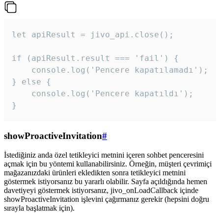
let apiResult = jivo_api.close();

if (apiResult.result === 'fail') {

    console.log('Pencere kapatılamadı');

} else {

    console.log('Pencere kapatıldı');

}
showProactiveInvitation
#
İstediğiniz anda özel tetikleyici metnini içeren sohbet penceresini
açmak için bu yöntemi kullanabilirsiniz. Örneğin, müşteri çevrimiçi
mağazanızdaki ürünleri ekledikten sonra tetikleyici metnini
göstermek istiyorsanız bu yararlı olabilir. Sayfa açıldığında hemen
davetiyeyi göstermek istiyorsanız, jivo_onLoadCallback içinde
showProactiveInvitation işlevini çağırmanız gerekir (hepsini doğru
sırayla başlatmak için).