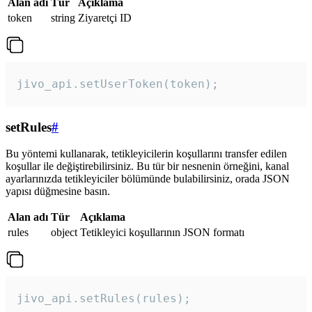
Alan adı
Tür
Açıklama
token
string
Ziyaretçi ID
jivo_api.setUserToken(token);
setRules
#
Bu yöntemi kullanarak, tetikleyicilerin koşullarını transfer edilen
koşullar ile değiştirebilirsiniz. Bu tür bir nesnenin örneğini, kanal
ayarlarınızda tetikleyiciler bölümünde bulabilirsiniz, orada JSON
yapısı düğmesine basın.
Alan adı
Tür
Açıklama
rules
object
Tetikleyici koşullarının JSON formatı
jivo_api.setRules(rules); 