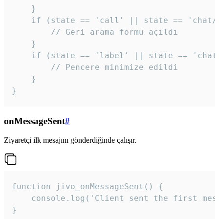
    }

    if (state == 'call' || state == 'chat/c
        // Geri arama formu açıldı

    }

    if (state == 'label' || state == 'chat/
        // Pencere minimize edildi

    }

}
onMessageSent
#
Ziyaretçi ilk mesajını gönderdiğinde çalışır.
function jivo_onMessageSent() {

    console.log('Client sent the first mess
}