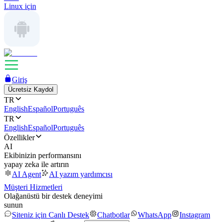
Linux için
Giriş
Ücretsiz Kaydol
TR
English
Español
Português
TR
English
Español
Português
Özellikler
AI
Ekibinizin performansını
yapay zeka ile artırın
AI Agent
AI yazım yardımcısı
Müşteri Hizmetleri
Olağanüstü bir destek deneyimi
sunun
Siteniz için Canlı Destek
Chatbotlar
WhatsApp
Instagram