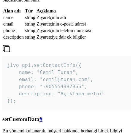
Alan adı
Tür
Açıklama
name
string
Ziyaretçinin adı
email
string
Ziyaretçinin e-posta adresi
phone
string
Ziyaretçinin telefon numarası
description
string
Ziyaretçiye dair ek bilgiler
jivo_api.setContactInfo({

    name: "Cemil Turan",

    email: "cemil@turan.com",

    phone: "+905554987855",

    description: "Açıklama metni"

});
setCustomData
#
Bu yöntemi kullanarak, müşteri hakkında herhangi bir ek bilgiyi