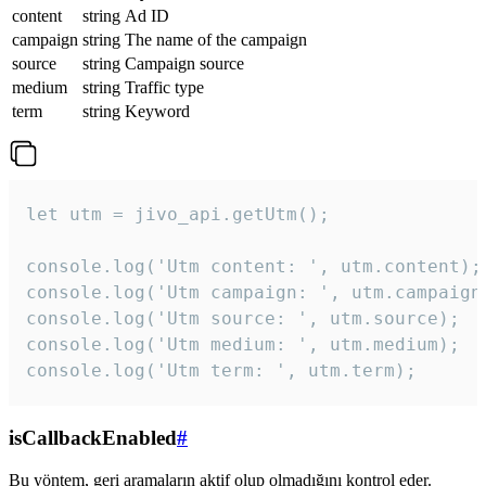
content
string
Ad ID
campaign
string
The name of the campaign
source
string
Campaign source
medium
string
Traffic type
term
string
Keyword
let utm = jivo_api.getUtm();

console.log('Utm content: ', utm.content);

console.log('Utm campaign: ', utm.campaign)
console.log('Utm source: ', utm.source);

console.log('Utm medium: ', utm.medium);

console.log('Utm term: ', utm.term);
isCallbackEnabled
#
Bu yöntem, geri aramaların aktif olup olmadığını kontrol eder.