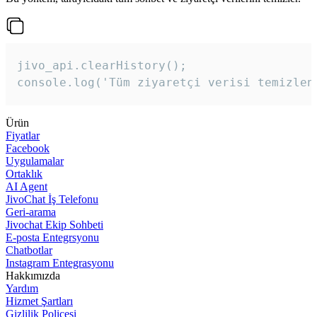
jivo_api.clearHistory();

console.log('Tüm ziyaretçi verisi temizlen
Ürün
Fiyatlar
Facebook
Uygulamalar
Ortaklık
AI Agent
JivoChat İş Telefonu
Geri-arama
Jivochat Ekip Sohbeti
E-posta Entegrsyonu
Chatbotlar
Instagram Entegrasyonu
Hakkımızda
Yardım
Hizmet Şartları
Gizlilik Poliçesi