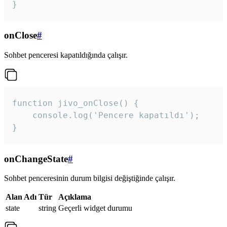
}
onClose
#
Sohbet penceresi kapatıldığında çalışır.
function jivo_onClose() {

    console.log('Pencere kapatıldı');

}
onChangeState
#
Sohbet penceresinin durum bilgisi değiştiğinde çalışır.
Alan Adı
Tür
Açıklama
state
string
Geçerli widget durumu