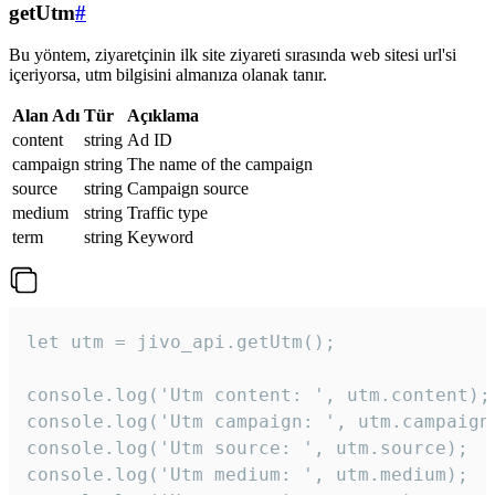
getUtm
#
Bu yöntem, ziyaretçinin ilk site ziyareti sırasında web sitesi url'si
içeriyorsa, utm bilgisini almanıza olanak tanır.
Alan Adı
Tür
Açıklama
content
string
Ad ID
campaign
string
The name of the campaign
source
string
Campaign source
medium
string
Traffic type
term
string
Keyword
let utm = jivo_api.getUtm();

console.log('Utm content: ', utm.content);

console.log('Utm campaign: ', utm.campaign)
console.log('Utm source: ', utm.source);

console.log('Utm medium: ', utm.medium);
