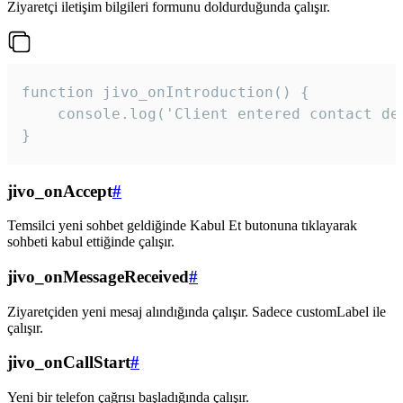
Ziyaretçi iletişim bilgileri formunu doldurduğunda çalışır.
function jivo_onIntroduction() {

    console.log('Client entered contact det
}
jivo_onAccept
#
Temsilci yeni sohbet geldiğinde Kabul Et butonuna tıklayarak
sohbeti kabul ettiğinde çalışır.
jivo_onMessageReceived
#
Ziyaretçiden yeni mesaj alındığında çalışır. Sadece customLabel ile
çalışır.
jivo_onCallStart
#
Yeni bir telefon çağrısı başladığında çalışır.