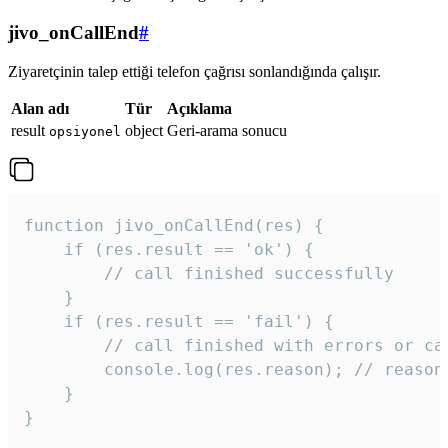
jivo_onCallEnd
#
Ziyaretçinin talep ettiği telefon çağrısı sonlandığında çalışır.
Alan adı
Tür
Açıklama
result
object
Geri-arama sonucu
opsiyonel
function jivo_onCallEnd(res) {

    if (res.result == 'ok') {

        // call finished successfully

    }

    if (res.result == 'fail') {

        // call finished with errors or can
        console.log(res.reason); // reason 
    }

} 