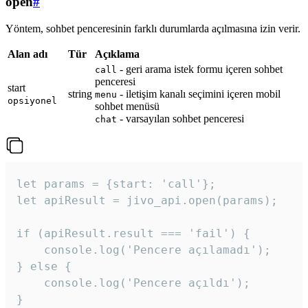
open
#
Yöntem, sohbet penceresinin farklı durumlarda açılmasına izin verir.
Alan adı
Tür
Açıklama
- geri arama istek formu içeren sohbet
call
penceresi
start
string
- iletişim kanalı seçimini içeren mobil
menu
opsiyonel
sohbet menüsü
- varsayılan sohbet penceresi
chat
let params = {start: 'call'};

let apiResult = jivo_api.open(params);

if (apiResult.result === 'fail') {

    console.log('Pencere açılamadı');

} else {

    console.log('Pencere açıldı');

}