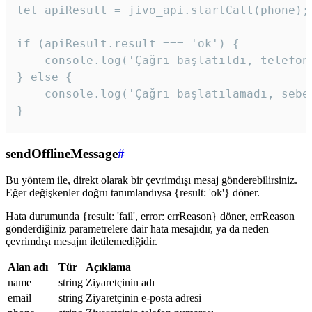
let apiResult = jivo_api.startCall(phone);

if (apiResult.result === 'ok') {

    console.log('Çağrı başlatıldı, telefon 
} else {

    console.log('Çağrı başlatılamadı, sebeb
}
sendOfflineMessage
#
Bu yöntem ile, direkt olarak bir çevrimdışı mesaj gönderebilirsiniz.
Eğer değişkenler doğru tanımlandıysa {result: 'ok'} döner.
Hata durumunda {result: 'fail', error: errReason} döner, errReason
gönderdiğiniz parametrelere dair hata mesajıdır, ya da neden
çevrimdışı mesajın iletilemediğidir.
Alan adı
Tür
Açıklama
name
string
Ziyaretçinin adı
email
string
Ziyaretçinin e-posta adresi