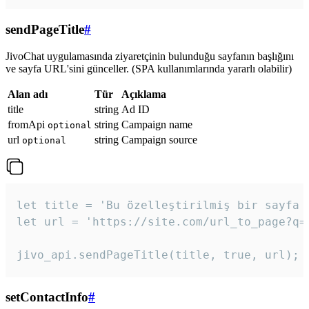
sendPageTitle
#
JivoChat uygulamasında ziyaretçinin bulunduğu sayfanın başlığını
ve sayfa URL'sini günceller. (SPA kullanımlarında yararlı olabilir)
Alan adı
Tür
Açıklama
title
string
Ad ID
fromApi
string
Campaign name
optional
url
string
Campaign source
optional
let title = 'Bu özelleştirilmiş bir sayfa b
let url = 'https://site.com/url_to_page?q=p
jivo_api.sendPageTitle(title, true, url);
setContactInfo
#