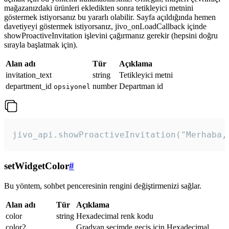
mağazanızdaki ürünleri ekledikten sonra tetikleyici metnini
göstermek istiyorsanız bu yararlı olabilir. Sayfa açıldığında hemen
davetiyeyi göstermek istiyorsanız, jivo_onLoadCallback içinde
showProactiveInvitation işlevini çağırmanız gerekir (hepsini doğru
sırayla başlatmak için).
Alan adı
Tür
Açıklama
invitation_text
string
Tetikleyici metni
department_id
number
Departman id
opsiyonel
jivo_api.showProactiveInvitation("Merhaba,
setWidgetColor
#
Bu yöntem, sohbet penceresinin rengini değiştirmenizi sağlar.
Alan adı
Tür
Açıklama
color
string
Hexadecimal renk kodu
color2
Gradyan seçimde geçiş için Hexadecimal