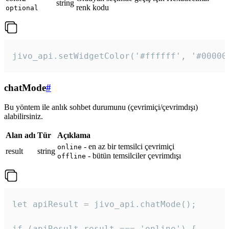
string
renk kodu
optional
jivo_api.setWidgetColor('#ffffff', '#00000
chatMode
#
Bu yöntem ile anlık sohbet durumunu (çevrimiçi/çevrimdışı)
alabilirsiniz.
Alan adı
Tür
Açıklama
- en az bir temsilci çevrimiçi
online
result
string
- bütün temsilciler çevrimdışı
offline
let apiResult = jivo_api.chatMode();

if (apiResult.result === 'online') {
