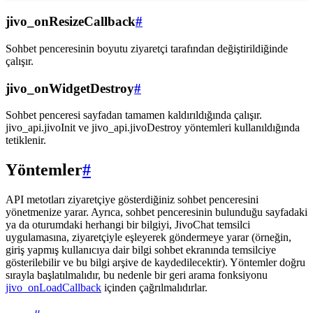
jivo_onResizeCallback
#
Sohbet penceresinin boyutu ziyaretçi tarafından değiştirildiğinde
çalışır.
jivo_onWidgetDestroy
#
Sohbet penceresi sayfadan tamamen kaldırıldığında çalışır.
jivo_api.jivoInit ve jivo_api.jivoDestroy yöntemleri kullanıldığında
tetiklenir.
Yöntemler
#
API metotları ziyaretçiye gösterdiğiniz sohbet penceresini
yönetmenize yarar. Ayrıca, sohbet penceresinin bulunduğu sayfadaki
ya da oturumdaki herhangi bir bilgiyi, JivoChat temsilci
uygulamasına, ziyaretçiyle eşleyerek göndermeye yarar (örneğin,
giriş yapmış kullanıcıya dair bilgi sohbet ekranında temsilciye
gösterilebilir ve bu bilgi arşive de kaydedilecektir). Yöntemler doğru
sırayla başlatılmalıdır, bu nedenle bir geri arama fonksiyonu
jivo_onLoadCallback
içinden çağrılmalıdırlar.