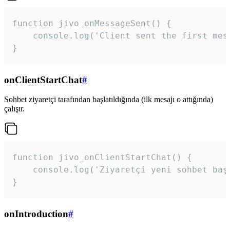
function jivo_onMessageSent() {

    console.log('Client sent the first mess
}
onClientStartChat
#
Sohbet ziyaretçi tarafından başlatıldığında (ilk mesajı o attığında)
çalışır.
function jivo_onClientStartChat() {

    console.log('Ziyaretçi yeni sohbet başl
}
onIntroduction
#