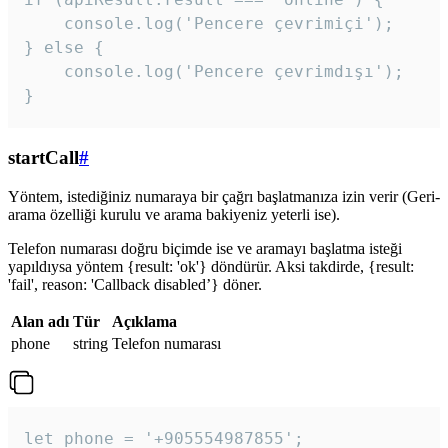
    console.log('Pencere çevrimiçi');

} else {

    console.log('Pencere çevrimdışı');

}
startCall
#
Yöntem, istediğiniz numaraya bir çağrı başlatmanıza izin verir (Geri-
arama özelliği kurulu ve arama bakiyeniz yeterli ise).
Telefon numarası doğru biçimde ise ve aramayı başlatma isteği
yapıldıysa yöntem {result: 'ok'} döndürür. Aksi takdirde, {result:
'fail', reason: 'Callback disabled’} döner.
Alan adı
Tür
Açıklama
phone
string
Telefon numarası
let phone = '+905554987855';
