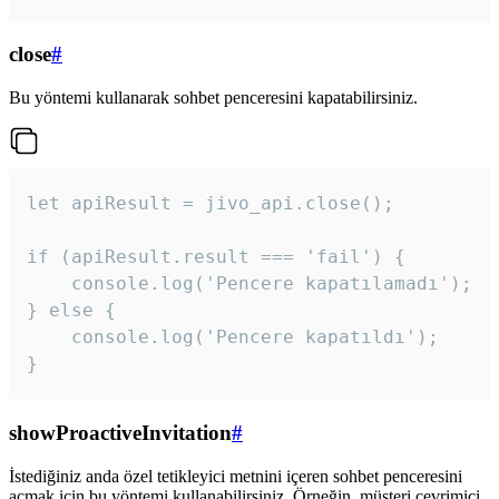
close
#
Bu yöntemi kullanarak sohbet penceresini kapatabilirsiniz.
let apiResult = jivo_api.close();

if (apiResult.result === 'fail') {

    console.log('Pencere kapatılamadı');

} else {

    console.log('Pencere kapatıldı');

}
showProactiveInvitation
#
İstediğiniz anda özel tetikleyici metnini içeren sohbet penceresini
açmak için bu yöntemi kullanabilirsiniz. Örneğin, müşteri çevrimiçi