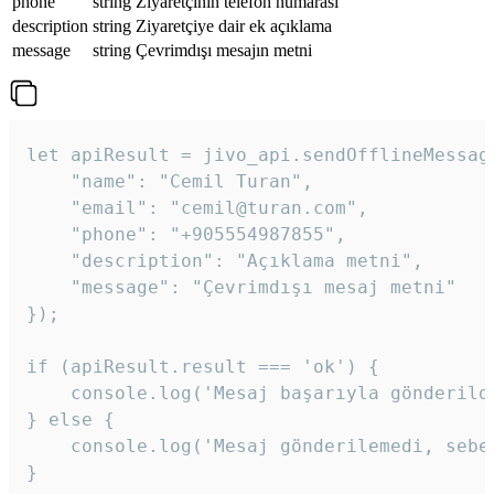
phone
string
Ziyaretçinin telefon numarası
description
string
Ziyaretçiye dair ek açıklama
message
string
Çevrimdışı mesajın metni
let apiResult = jivo_api.sendOfflineMessage
    "name": "Cemil Turan",

    "email": "cemil@turan.com",

    "phone": "+905554987855",

    "description": "Açıklama metni",

    "message": "Çevrimdışı mesaj metni"

});

if (apiResult.result === 'ok') {

    console.log('Mesaj başarıyla gönderildi
} else {

    console.log('Mesaj gönderilemedi, sebeb
}