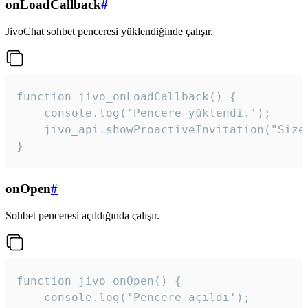
onLoadCallback
#
JivoChat sohbet penceresi yüklendiğinde çalışır.
function jivo_onLoadCallback() {

    console.log('Pencere yüklendi.');

    jivo_api.showProactiveInvitation("Size
}
onOpen
#
Sohbet penceresi açıldığında çalışır.
function jivo_onOpen() {

    console.log('Pencere açıldı');
