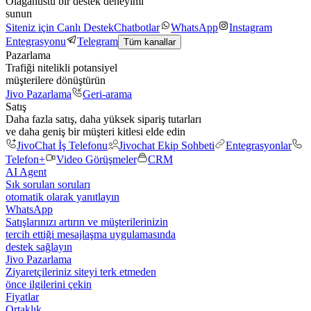
Olağanüstü bir destek deneyimi
sunun
Siteniz için Canlı Destek
Chatbotlar
WhatsApp
Instagram
Entegrasyonu
Telegram
Tüm kanallar
Pazarlama
Trafiği nitelikli potansiyel
müşterilere dönüştürün
Jivo Pazarlama
Geri-arama
Satış
Daha fazla satış, daha yüksek sipariş tutarları
ve daha geniş bir müşteri kitlesi elde edin
JivoChat İş Telefonu
Jivochat Ekip Sohbeti
Entegrasyonlar
Telefon+
Video Görüşmeler
CRM
AI Agent
Sık sorulan soruları
otomatik olarak yanıtlayın
WhatsApp
Satışlarınızı artırın ve müşterilerinizin
tercih ettiği mesajlaşma uygulamasında
destek sağlayın
Jivo Pazarlama
Ziyaretçileriniz siteyi terk etmeden
önce ilgilerini çekin
Fiyatlar
Ortaklık