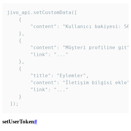
jivo_api.setCustomData([

    {

        "content": "Kullanıcı bakiyesi: 56T
    },

    {

        "content": "Müşteri profiline git",
        "link": "..."

    },

    {

        "title": "Eylemler",

        "content": "İletişim bilgisi ekle",
        "link": "..."

    }

 ]); 
setUserToken
#