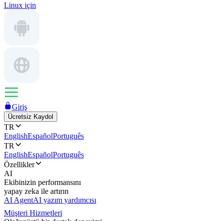
Linux için
Giriş
Ücretsiz Kaydol
TR
English
Español
Português
TR
English
Español
Português
Özellikler
AI
Ekibinizin performansını
yapay zeka ile artırın
AI Agent
AI yazım yardımcısı
Müşteri Hizmetleri