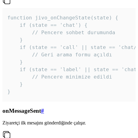
function jivo_onChangeState(state) {

    if (state == 'chat') {

        // Pencere sohbet durumunda

    }

    if (state == 'call' || state == 'chat/c
        // Geri arama formu açıldı

    }

    if (state == 'label' || state == 'chat/
        // Pencere minimize edildi

    }

}
onMessageSent
#
Ziyaretçi ilk mesajını gönderdiğinde çalışır.