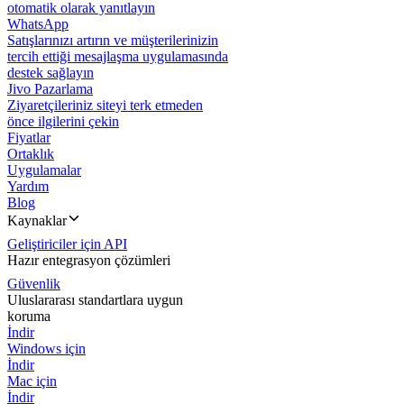
otomatik olarak yanıtlayın
WhatsApp
Satışlarınızı artırın ve müşterilerinizin
tercih ettiği mesajlaşma uygulamasında
destek sağlayın
Jivo Pazarlama
Ziyaretçileriniz siteyi terk etmeden
önce ilgilerini çekin
Fiyatlar
Ortaklık
Uygulamalar
Yardım
Blog
Kaynaklar
Geliştiriciler için API
Hazır entegrasyon çözümleri
Güvenlik
Uluslararası standartlara uygun
koruma
İndir
Windows için
İndir
Mac için
İndir