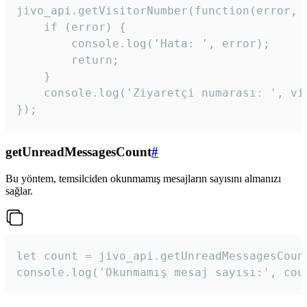
jivo_api.getVisitorNumber(function(error, v
    if (error) {

        console.log('Hata: ', error);

        return;

    }  

    console.log('Ziyaretçi numarası: ', vis
});
getUnreadMessagesCount
#
Bu yöntem, temsilciden okunmamış mesajların sayısını almanızı
sağlar.
let count = jivo_api.getUnreadMessagesCount
console.log('Okunmamış mesaj sayısı:', cou