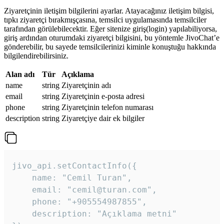
Ziyaretçinin iletişim bilgilerini ayarlar. Atayacağınız iletişim bilgisi,
tıpkı ziyaretçi bırakmışçasına, temsilci uygulamasında temsilciler
tarafından görülebilecektir. Eğer sitenize giriş(login) yapılabiliyorsa,
giriş ardından oturumdaki ziyaretçi bilgisini, bu yöntemle JivoChat’e
gönderebilir, bu sayede temsilcilerinizi kiminle konuştuğu hakkında
bilgilendirebilirsiniz.
Alan adı
Tür
Açıklama
name
string
Ziyaretçinin adı
email
string
Ziyaretçinin e-posta adresi
phone
string
Ziyaretçinin telefon numarası
description
string
Ziyaretçiye dair ek bilgiler
jivo_api.setContactInfo({

    name: "Cemil Turan",

    email: "cemil@turan.com",

    phone: "+905554987855",

    description: "Açıklama metni"
