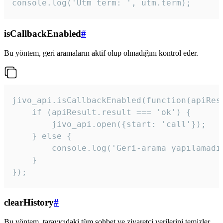
console.log('Utm term: ', utm.term);
isCallbackEnabled
#
Bu yöntem, geri aramaların aktif olup olmadığını kontrol eder.
jivo_api.isCallbackEnabled(function(apiResu
    if (apiResult.result === 'ok') {

        jivo_api.open({start: 'call'});

    } else {

        console.log('Geri-arama yapılamadı
    }

}); 
clearHistory
#
Bu yöntem, tarayıcıdaki tüm sohbet ve ziyaretçi verilerini temizler.