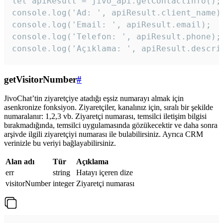
let apiResult = jivo_api.getContactInfo();

console.log('Ad: ', apiResult.client_name);
console.log('Email: ', apiResult.email);

console.log('Telefon: ', apiResult.phone);

console.log('Açıklama: ', apiResult.descri
getVisitorNumber
#
JivoChat’tin ziyaretçiye atadığı eşsiz numarayı almak için
asenkronize fonksiyon. Ziyaretçiler, kanalınız için, sıralı bir şekilde
numaralanır: 1,2,3 vb. Ziyaretçi numarası, temsilci iletişim bilgisi
bırakmadığında, temsilci uygulamasında gözükecektir ve daha sonra
arşivde ilgili ziyaretçiyi numarası ile bulabilirsiniz. Ayrıca CRM
verinizle bu veriyi bağlayabilirsiniz.
Alan adı
Tür
Açıklama
err
string
Hatayı içeren dize
visitorNumber
integer
Ziyaretçi numarası