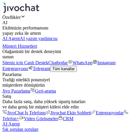
Özellikler
AI
Ekibinizin performansını
yapay zeka ile artırın
AI Agent
AI yazım yardımcısı
Müşteri Hizmetleri
Olağanüstü bir destek deneyimi
sunun
Siteniz için Canlı Destek
Chatbotlar
WhatsApp
Instagram
Entegrasyonu
Telegram
Tüm kanallar
Pazarlama
Trafiği nitelikli potansiyel
müşterilere dönüştürün
Jivo Pazarlama
Geri-arama
Satış
Daha fazla satış, daha yüksek sipariş tutarları
ve daha geniş bir müşteri kitlesi elde edin
JivoChat İş Telefonu
Jivochat Ekip Sohbeti
Entegrasyonlar
Telefon+
Video Görüşmeler
CRM
AI Agent
Sık sorulan soruları