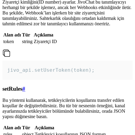
Ziyaretçi kimliğini(ID number) ayarlar. JivoChat bu tanımlayıcıyı
herhangi bir şekilde işlemez, ancak her Webhooks etkinliğinde iletir.
Bu şekilde, Webhook’ları işlerken bir site ziyaretçisini
tanımlayabilirsiniz. Sahtekarlık olasılığını ortadan kaldırmak için
tahmin edilmesi zor bir tanımlayıcı kullanmanızı öneririz.
Alan adı
Tür
Açıklama
token
string
Ziyaretçi ID
jivo_api.setUserToken(token);
setRules
#
Bu yöntemi kullanarak, tetikleyicilerin koşullarını transfer edilen
koşullar ile değiştirebilirsiniz. Bu tür bir nesnenin örneğini, kanal
ayarlarınızda tetikleyiciler bölümünde bulabilirsiniz, orada JSON
yapısı düğmesine basın.
Alan adı
Tür
Açıklama
rules
object
Tetikleyici koşullarının JSON formatı