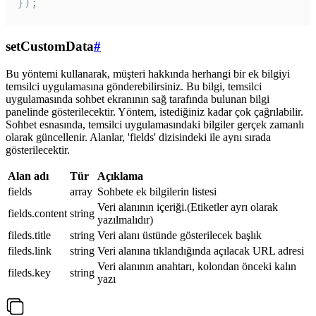
});
setCustomData
#
Bu yöntemi kullanarak, müşteri hakkında herhangi bir ek bilgiyi
temsilci uygulamasına gönderebilirsiniz. Bu bilgi, temsilci
uygulamasında sohbet ekranının sağ tarafında bulunan bilgi
panelinde gösterilecektir. Yöntem, istediğiniz kadar çok çağrılabilir.
Sohbet esnasında, temsilci uygulamasındaki bilgiler gerçek zamanlı
olarak güncellenir. Alanlar, 'fields' dizisindeki ile aynı sırada
gösterilecektir.
Alan adı
Tür
Açıklama
fields
array
Sohbete ek bilgilerin listesi
Veri alanının içeriği.(Etiketler ayrı olarak
fields.content
string
yazılmalıdır)
fileds.title
string
Veri alanı üstünde gösterilecek başlık
fileds.link
string
Veri alanına tıklandığında açılacak URL adresi
Veri alanının anahtarı, kolondan önceki kalın
fileds.key
string
yazı