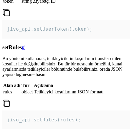
token
string
Ziyaretçi ID
jivo_api.setUserToken(token);
setRules
#
Bu yöntemi kullanarak, tetikleyicilerin koşullarını transfer edilen
koşullar ile değiştirebilirsiniz. Bu tür bir nesnenin örneğini, kanal
ayarlarınızda tetikleyiciler bölümünde bulabilirsiniz, orada JSON
yapısı düğmesine basın.
Alan adı
Tür
Açıklama
rules
object
Tetikleyici koşullarının JSON formatı
jivo_api.setRules(rules); 