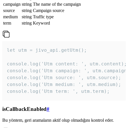
campaign
string
The name of the campaign
source
string
Campaign source
medium
string
Traffic type
term
string
Keyword
let utm = jivo_api.getUtm();

console.log('Utm content: ', utm.content);

console.log('Utm campaign: ', utm.campaign)
console.log('Utm source: ', utm.source);

console.log('Utm medium: ', utm.medium);

console.log('Utm term: ', utm.term);
isCallbackEnabled
#
Bu yöntem, geri aramaların aktif olup olmadığını kontrol eder.