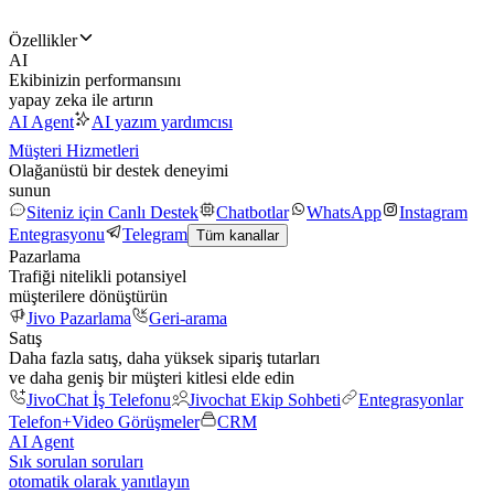
Özellikler
AI
Ekibinizin performansını
yapay zeka ile artırın
AI Agent
AI yazım yardımcısı
Müşteri Hizmetleri
Olağanüstü bir destek deneyimi
sunun
Siteniz için Canlı Destek
Chatbotlar
WhatsApp
Instagram
Entegrasyonu
Telegram
Tüm kanallar
Pazarlama
Trafiği nitelikli potansiyel
müşterilere dönüştürün
Jivo Pazarlama
Geri-arama
Satış
Daha fazla satış, daha yüksek sipariş tutarları
ve daha geniş bir müşteri kitlesi elde edin
JivoChat İş Telefonu
Jivochat Ekip Sohbeti
Entegrasyonlar
Telefon+
Video Görüşmeler
CRM
AI Agent
Sık sorulan soruları
otomatik olarak yanıtlayın