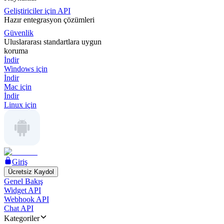
Geliştiriciler için API
Hazır entegrasyon çözümleri
Güvenlik
Uluslararası standartlara uygun
koruma
İndir
Windows için
İndir
Mac için
İndir
Linux için
Giriş
Ücretsiz Kaydol
Genel Bakış
Widget API
Webhook API
Chat API
Kategoriler