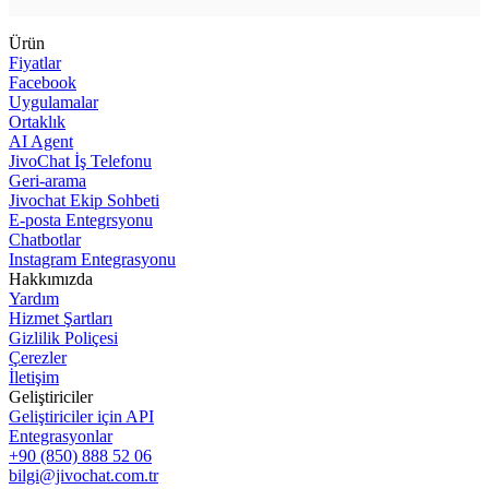
Ürün
Fiyatlar
Facebook
Uygulamalar
Ortaklık
AI Agent
JivoChat İş Telefonu
Geri-arama
Jivochat Ekip Sohbeti
E-posta Entegrsyonu
Chatbotlar
Instagram Entegrasyonu
Hakkımızda
Yardım
Hizmet Şartları
Gizlilik Poliçesi
Çerezler
İletişim
Geliştiriciler
Geliştiriciler için API
Entegrasyonlar
+90 (850) 888 52 06
bilgi@jivochat.com.tr