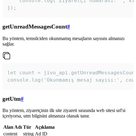
    console.log('Ziyaretçi numarası: ', vis
});
getUnreadMessagesCount
#
Bu yöntem, temsilciden okunmamış mesajların sayısını almanızı
sağlar.
let count = jivo_api.getUnreadMessagesCount
console.log('Okunmamış mesaj sayısı:', cou
getUtm
#
Bu yöntem, ziyaretçinin ilk site ziyareti sırasında web sitesi url'si
içeriyorsa, utm bilgisini almanıza olanak tanır.
Alan Adı
Tür
Açıklama
content
string
Ad ID