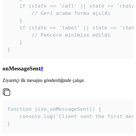
    if (state == 'call' || state == 'chat/c
        // Geri arama formu açıldı

    }

    if (state == 'label' || state == 'chat/
        // Pencere minimize edildi

    }

}
onMessageSent
#
Ziyaretçi ilk mesajını gönderdiğinde çalışır.
function jivo_onMessageSent() {

    console.log('Client sent the first mess
}