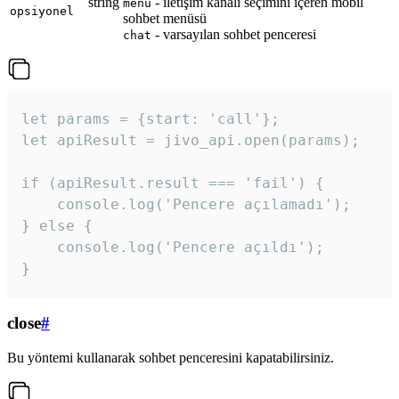
string
- iletişim kanalı seçimini içeren mobil
menu
opsiyonel
sohbet menüsü
- varsayılan sohbet penceresi
chat
let params = {start: 'call'};

let apiResult = jivo_api.open(params);

if (apiResult.result === 'fail') {

    console.log('Pencere açılamadı');

} else {

    console.log('Pencere açıldı');

}
close
#
Bu yöntemi kullanarak sohbet penceresini kapatabilirsiniz.