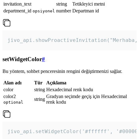
invitation_text
string
Tetikleyici metni
department_id
number
Departman id
opsiyonel
jivo_api.showProactiveInvitation("Merhaba,
setWidgetColor
#
Bu yöntem, sohbet penceresinin rengini değiştirmenizi sağlar.
Alan adı
Tür
Açıklama
color
string
Hexadecimal renk kodu
color2
Gradyan seçimde geçiş için Hexadecimal
string
renk kodu
optional
jivo_api.setWidgetColor('#ffffff', '#00000