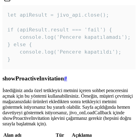
let apiResult = jivo_api.close();

if (apiResult.result === 'fail') {

    console.log('Pencere kapatılamadı');

} else {

    console.log('Pencere kapatıldı');

}
showProactiveInvitation
#
İstediğiniz anda özel tetikleyici metnini içeren sohbet penceresini
açmak için bu yöntemi kullanabilirsiniz. Örneğin, müşteri çevrimiçi
mağazanızdaki ürünleri ekledikten sonra tetikleyici metnini
göstermek istiyorsanız bu yararlı olabilir. Sayfa açıldığında hemen
davetiyeyi göstermek istiyorsanız, jivo_onLoadCallback içinde
showProactiveInvitation işlevini çağırmanız gerekir (hepsini doğru
sırayla başlatmak için).
Alan adı
Tür
Açıklama