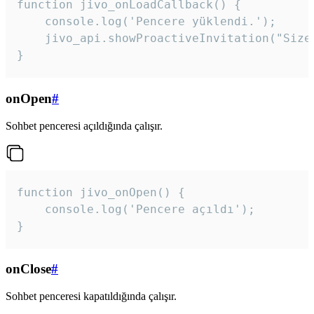
function jivo_onLoadCallback() {

    console.log('Pencere yüklendi.');

    jivo_api.showProactiveInvitation("Size
}
onOpen
#
Sohbet penceresi açıldığında çalışır.
function jivo_onOpen() {

    console.log('Pencere açıldı');

}
onClose
#
Sohbet penceresi kapatıldığında çalışır.