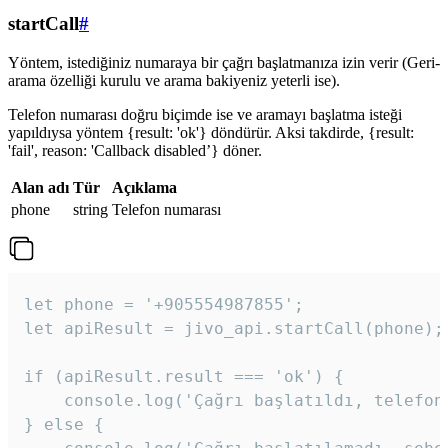
startCall
#
Yöntem, istediğiniz numaraya bir çağrı başlatmanıza izin verir (Geri-
arama özelliği kurulu ve arama bakiyeniz yeterli ise).
Telefon numarası doğru biçimde ise ve aramayı başlatma isteği
yapıldıysa yöntem {result: 'ok'} döndürür. Aksi takdirde, {result:
'fail', reason: 'Callback disabled’} döner.
Alan adı
Tür
Açıklama
phone
string
Telefon numarası
let phone = '+905554987855';

let apiResult = jivo_api.startCall(phone);

if (apiResult.result === 'ok') {

    console.log('Çağrı başlatıldı, telefon 
} else {
