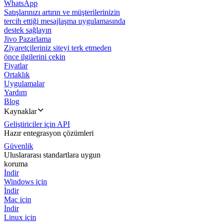
WhatsApp
Satışlarınızı artırın ve müşterilerinizin
tercih ettiği mesajlaşma uygulamasında
destek sağlayın
Jivo Pazarlama
Ziyaretçileriniz siteyi terk etmeden
önce ilgilerini çekin
Fiyatlar
Ortaklık
Uygulamalar
Yardım
Blog
Kaynaklar
Geliştiriciler için API
Hazır entegrasyon çözümleri
Güvenlik
Uluslararası standartlara uygun
koruma
İndir
Windows için
İndir
Mac için
İndir
Linux için