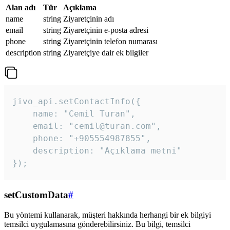
Alan adı
Tür
Açıklama
name
string
Ziyaretçinin adı
email
string
Ziyaretçinin e-posta adresi
phone
string
Ziyaretçinin telefon numarası
description
string
Ziyaretçiye dair ek bilgiler
jivo_api.setContactInfo({

    name: "Cemil Turan",

    email: "cemil@turan.com",

    phone: "+905554987855",

    description: "Açıklama metni"

});
setCustomData
#
Bu yöntemi kullanarak, müşteri hakkında herhangi bir ek bilgiyi
temsilci uygulamasına gönderebilirsiniz. Bu bilgi, temsilci