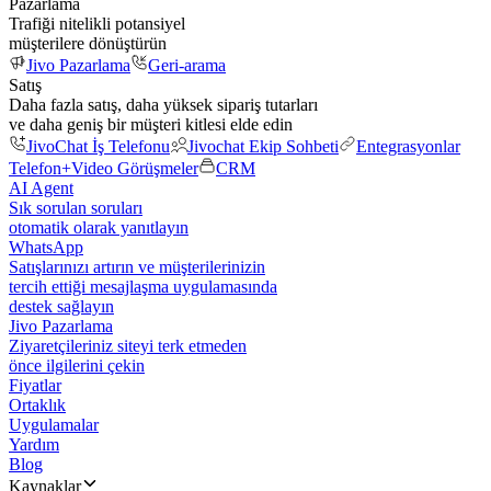
Pazarlama
Trafiği nitelikli potansiyel
müşterilere dönüştürün
Jivo Pazarlama
Geri-arama
Satış
Daha fazla satış, daha yüksek sipariş tutarları
ve daha geniş bir müşteri kitlesi elde edin
JivoChat İş Telefonu
Jivochat Ekip Sohbeti
Entegrasyonlar
Telefon+
Video Görüşmeler
CRM
AI Agent
Sık sorulan soruları
otomatik olarak yanıtlayın
WhatsApp
Satışlarınızı artırın ve müşterilerinizin
tercih ettiği mesajlaşma uygulamasında
destek sağlayın
Jivo Pazarlama
Ziyaretçileriniz siteyi terk etmeden
önce ilgilerini çekin
Fiyatlar
Ortaklık
Uygulamalar
Yardım
Blog
Kaynaklar