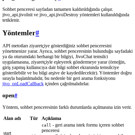
Sohbet penceresi sayfadan tamamen kaldırıldığında çalışır.
jivo_api.jivoInit ve jivo_api.jivoDestroy yöntemleri kullanıldığında
tetiklenir.
Yöntemler
#
API metotları ziyaretçiye gösterdiğiniz sohbet penceresini
yönetmenize yarar. Ayrıca, sohbet penceresinin bulunduğu sayfadaki
ya da oturumdaki herhangi bir bilgiyi, JivoChat temsilci
uygulamasına, ziyaretçiyle eşleyerek göndermeye yarar (örneğin,
giriş yapmış kullanıcıya dair bilgi sohbet ekranında temsilciye
gösterilebilir ve bu bilgi arşive de kaydedilecektir). Yöntemler doğru
sırayla başlatılmalıdır, bu nedenle bir geri arama fonksiyonu
jivo_onLoadCallback
içinden çağrılmalıdırlar.
open
#
Yöntem, sohbet penceresinin farklı durumlarda açılmasına izin verir.
Alan adı
Tür
Açıklama
- geri arama istek formu içeren sohbet
call
penceresi
start