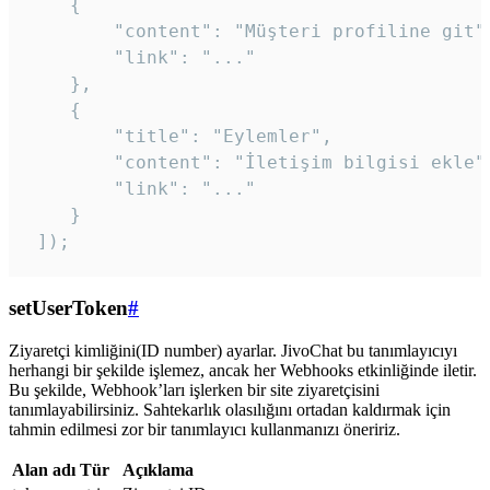
    {

        "content": "Müşteri profiline git",
        "link": "..."

    },

    {

        "title": "Eylemler",

        "content": "İletişim bilgisi ekle",
        "link": "..."

    }

 ]); 
setUserToken
#
Ziyaretçi kimliğini(ID number) ayarlar. JivoChat bu tanımlayıcıyı
herhangi bir şekilde işlemez, ancak her Webhooks etkinliğinde iletir.
Bu şekilde, Webhook’ları işlerken bir site ziyaretçisini
tanımlayabilirsiniz. Sahtekarlık olasılığını ortadan kaldırmak için
tahmin edilmesi zor bir tanımlayıcı kullanmanızı öneririz.
Alan adı
Tür
Açıklama