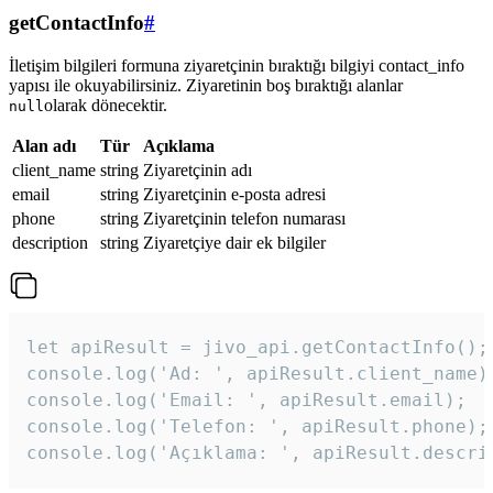
getContactInfo
#
İletişim bilgileri formuna ziyaretçinin bıraktığı bilgiyi contact_info
yapısı ile okuyabilirsiniz. Ziyaretinin boş bıraktığı alanlar
olarak dönecektir.
null
Alan adı
Tür
Açıklama
client_name
string
Ziyaretçinin adı
email
string
Ziyaretçinin e-posta adresi
phone
string
Ziyaretçinin telefon numarası
description
string
Ziyaretçiye dair ek bilgiler
let apiResult = jivo_api.getContactInfo();

console.log('Ad: ', apiResult.client_name);
console.log('Email: ', apiResult.email);

console.log('Telefon: ', apiResult.phone);

console.log('Açıklama: ', apiResult.descri