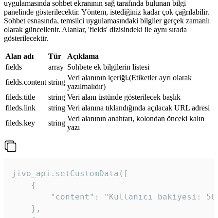
uygulamasında sohbet ekranının sağ tarafında bulunan bilgi
panelinde gösterilecektir. Yöntem, istediğiniz kadar çok çağrılabilir.
Sohbet esnasında, temsilci uygulamasındaki bilgiler gerçek zamanlı
olarak güncellenir. Alanlar, 'fields' dizisindeki ile aynı sırada
gösterilecektir.
Alan adı
Tür
Açıklama
fields
array
Sohbete ek bilgilerin listesi
Veri alanının içeriği.(Etiketler ayrı olarak
fields.content
string
yazılmalıdır)
fileds.title
string
Veri alanı üstünde gösterilecek başlık
fileds.link
string
Veri alanına tıklandığında açılacak URL adresi
Veri alanının anahtarı, kolondan önceki kalın
fileds.key
string
yazı
jivo_api.setCustomData([

    {

        "content": "Kullanıcı bakiyesi: 56T
    },
