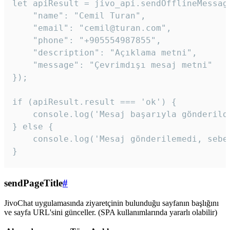
let apiResult = jivo_api.sendOfflineMessage
    "name": "Cemil Turan",

    "email": "cemil@turan.com",

    "phone": "+905554987855",

    "description": "Açıklama metni",

    "message": "Çevrimdışı mesaj metni"

});

if (apiResult.result === 'ok') {

    console.log('Mesaj başarıyla gönderildi
} else {

    console.log('Mesaj gönderilemedi, sebeb
}
sendPageTitle
#
JivoChat uygulamasında ziyaretçinin bulunduğu sayfanın başlığını
ve sayfa URL'sini günceller. (SPA kullanımlarında yararlı olabilir)