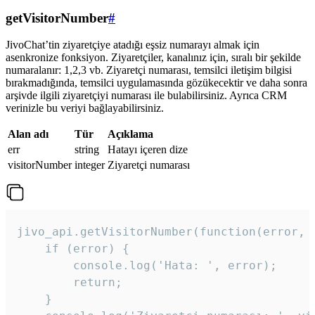
getVisitorNumber
#
JivoChat’tin ziyaretçiye atadığı eşsiz numarayı almak için
asenkronize fonksiyon. Ziyaretçiler, kanalınız için, sıralı bir şekilde
numaralanır: 1,2,3 vb. Ziyaretçi numarası, temsilci iletişim bilgisi
bırakmadığında, temsilci uygulamasında gözükecektir ve daha sonra
arşivde ilgili ziyaretçiyi numarası ile bulabilirsiniz. Ayrıca CRM
verinizle bu veriyi bağlayabilirsiniz.
Alan adı
Tür
Açıklama
err
string
Hatayı içeren dize
visitorNumber
integer
Ziyaretçi numarası
jivo_api.getVisitorNumber(function(error, v
    if (error) {

        console.log('Hata: ', error);

        return;

    }  
