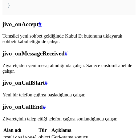
}
jivo_onAccept
#
Temsilci yeni sohbet geldiğinde Kabul Et butonuna tıklayarak
sohbeti kabul ettiğinde çalışır.
jivo_onMessageReceived
#
Ziyaretçiden yeni mesaj alındığında çalışır. Sadece customLabel ile
çalışır.
jivo_onCallStart
#
Yeni bir telefon çağrısı başladığında çalışır.
jivo_onCallEnd
#
Ziyaretçinin talep ettiği telefon çağrısı sonlandığında çalışır.
Alan adı
Tür
Açıklama
result
object
Geri-arama sonucu
opsiyonel