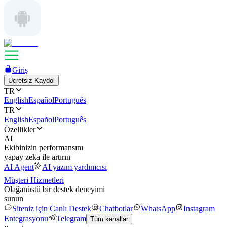
Giriş
Ücretsiz Kaydol
TR
English
Español
Português
TR
English
Español
Português
Özellikler
AI
Ekibinizin performansını
yapay zeka ile artırın
AI Agent
AI yazım yardımcısı
Müşteri Hizmetleri
Olağanüstü bir destek deneyimi
sunun
Siteniz için Canlı Destek
Chatbotlar
WhatsApp
Instagram
Entegrasyonu
Telegram
Tüm kanallar