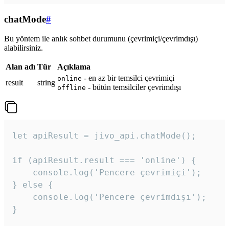
chatMode
#
Bu yöntem ile anlık sohbet durumunu (çevrimiçi/çevrimdışı)
alabilirsiniz.
Alan adı
Tür
Açıklama
- en az bir temsilci çevrimiçi
online
result
string
- bütün temsilciler çevrimdışı
offline
let apiResult = jivo_api.chatMode();

if (apiResult.result === 'online') {

    console.log('Pencere çevrimiçi');

} else {

    console.log('Pencere çevrimdışı');

}