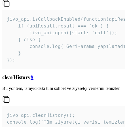
jivo_api.isCallbackEnabled(function(apiResu
    if (apiResult.result === 'ok') {

        jivo_api.open({start: 'call'});

    } else {

        console.log('Geri-arama yapılamadı
    }

}); 
clearHistory
#
Bu yöntem, tarayıcıdaki tüm sohbet ve ziyaretçi verilerini temizler.
jivo_api.clearHistory();

console.log('Tüm ziyaretçi verisi temizlen