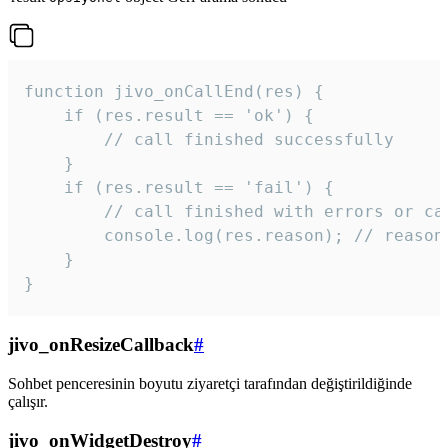
function jivo_onCallEnd(res) {

    if (res.result == 'ok') {

        // call finished successfully

    }

    if (res.result == 'fail') {

        // call finished with errors or can
        console.log(res.reason); // reason 
    }

} 
jivo_onResizeCallback
#
Sohbet penceresinin boyutu ziyaretçi tarafından değiştirildiğinde
çalışır.
jivo_onWidgetDestroy
#