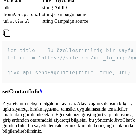
Alan adı
Tür
Açıklama
title
string
Ad ID
fromApi
string
Campaign name
optional
url
string
Campaign source
optional
let title = 'Bu özelleştirilmiş bir sayfa b
let url = 'https://site.com/url_to_page?q=p
jivo_api.sendPageTitle(title, true, url);
setContactInfo
#
Ziyaretçinin iletişim bilgilerini ayarlar. Atayacağınız iletişim bilgisi,
tıpkı ziyaretçi bırakmışçasına, temsilci uygulamasında temsilciler
tarafından görülebilecektir. Eğer sitenize giriş(login) yapılabiliyorsa,
giriş ardından oturumdaki ziyaretçi bilgisini, bu yöntemle JivoChat’e
gönderebilir, bu sayede temsilcilerinizi kiminle konuştuğu hakkında
bilgilendirebilirsiniz.