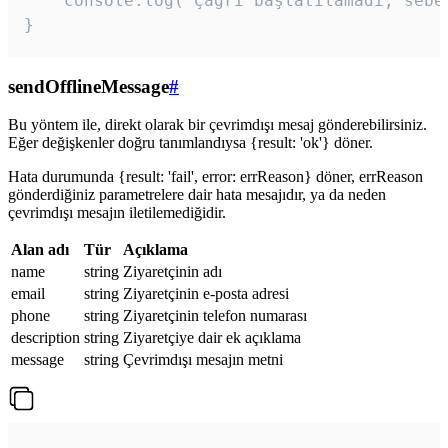
    console.log('Çağrı başlatılamadı, sebeb
}
sendOfflineMessage
#
Bu yöntem ile, direkt olarak bir çevrimdışı mesaj gönderebilirsiniz.
Eğer değişkenler doğru tanımlandıysa {result: 'ok'} döner.
Hata durumunda {result: 'fail', error: errReason} döner, errReason
gönderdiğiniz parametrelere dair hata mesajıdır, ya da neden
çevrimdışı mesajın iletilemediğidir.
Alan adı
Tür
Açıklama
name
string
Ziyaretçinin adı
email
string
Ziyaretçinin e-posta adresi
phone
string
Ziyaretçinin telefon numarası
description
string
Ziyaretçiye dair ek açıklama
message
string
Çevrimdışı mesajın metni