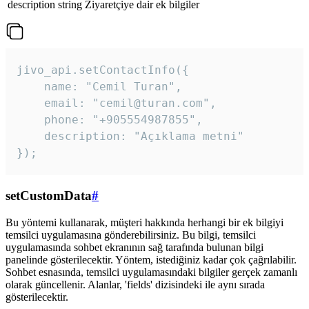
description
string
Ziyaretçiye dair ek bilgiler
jivo_api.setContactInfo({

    name: "Cemil Turan",

    email: "cemil@turan.com",

    phone: "+905554987855",

    description: "Açıklama metni"

});
setCustomData
#
Bu yöntemi kullanarak, müşteri hakkında herhangi bir ek bilgiyi
temsilci uygulamasına gönderebilirsiniz. Bu bilgi, temsilci
uygulamasında sohbet ekranının sağ tarafında bulunan bilgi
panelinde gösterilecektir. Yöntem, istediğiniz kadar çok çağrılabilir.
Sohbet esnasında, temsilci uygulamasındaki bilgiler gerçek zamanlı
olarak güncellenir. Alanlar, 'fields' dizisindeki ile aynı sırada
gösterilecektir.