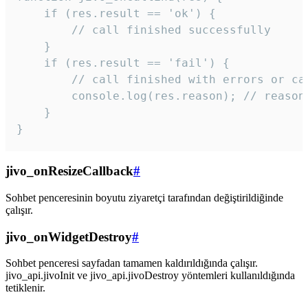
    if (res.result == 'ok') {

        // call finished successfully

    }

    if (res.result == 'fail') {

        // call finished with errors or can
        console.log(res.reason); // reason 
    }

} 
jivo_onResizeCallback
#
Sohbet penceresinin boyutu ziyaretçi tarafından değiştirildiğinde
çalışır.
jivo_onWidgetDestroy
#
Sohbet penceresi sayfadan tamamen kaldırıldığında çalışır.
jivo_api.jivoInit ve jivo_api.jivoDestroy yöntemleri kullanıldığında
tetiklenir.