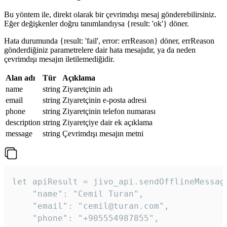
Bu yöntem ile, direkt olarak bir çevrimdışı mesaj gönderebilirsiniz.
Eğer değişkenler doğru tanımlandıysa {result: 'ok'} döner.
Hata durumunda {result: 'fail', error: errReason} döner, errReason
gönderdiğiniz parametrelere dair hata mesajıdır, ya da neden
çevrimdışı mesajın iletilemediğidir.
Alan adı
Tür
Açıklama
name
string
Ziyaretçinin adı
email
string
Ziyaretçinin e-posta adresi
phone
string
Ziyaretçinin telefon numarası
description
string
Ziyaretçiye dair ek açıklama
message
string
Çevrimdışı mesajın metni
let apiResult = jivo_api.sendOfflineMessage
    "name": "Cemil Turan",

    "email": "cemil@turan.com",

    "phone": "+905554987855",
