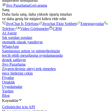
müşterilere dönüştürün
Jivo Pazarlama
Geri-arama
Satış
Daha fazla satış, daha yüksek sipariş tutarları
ve daha geniş bir müşteri kitlesi elde edin
JivoChat İş Telefonu
Jivochat Ekip Sohbeti
Entegrasyonlar
Telefon+
Video Görüşmeler
CRM
AI Agent
Sık sorulan soruları
otomatik olarak yanıtlayın
WhatsApp
Satışlarınızı artırın ve müşterilerinizin
tercih ettiği mesajlaşma uygulamasında
destek sağlayın
Jivo Pazarlama
Ziyaretçileriniz siteyi terk etmeden
önce ilgilerini çekin
Fiyatlar
Ortaklık
Uygulamalar
Yardım
Blog
Kaynaklar
Geliştiriciler için API