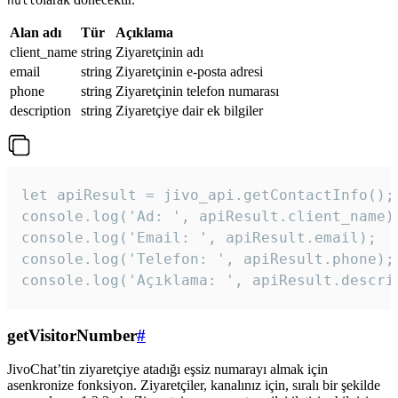
null
Alan adı
Tür
Açıklama
client_name
string
Ziyaretçinin adı
email
string
Ziyaretçinin e-posta adresi
phone
string
Ziyaretçinin telefon numarası
description
string
Ziyaretçiye dair ek bilgiler
let apiResult = jivo_api.getContactInfo();

console.log('Ad: ', apiResult.client_name);
console.log('Email: ', apiResult.email);

console.log('Telefon: ', apiResult.phone);

console.log('Açıklama: ', apiResult.descri
getVisitorNumber
#
JivoChat’tin ziyaretçiye atadığı eşsiz numarayı almak için
asenkronize fonksiyon. Ziyaretçiler, kanalınız için, sıralı bir şekilde