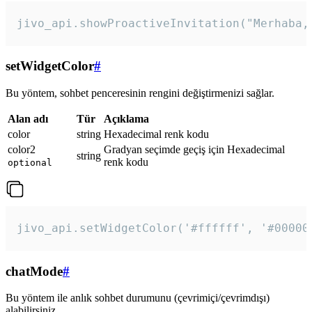
jivo_api.showProactiveInvitation("Merhaba,
setWidgetColor
#
Bu yöntem, sohbet penceresinin rengini değiştirmenizi sağlar.
Alan adı
Tür
Açıklama
color
string
Hexadecimal renk kodu
color2
Gradyan seçimde geçiş için Hexadecimal
string
renk kodu
optional
jivo_api.setWidgetColor('#ffffff', '#00000
chatMode
#
Bu yöntem ile anlık sohbet durumunu (çevrimiçi/çevrimdışı)
alabilirsiniz.