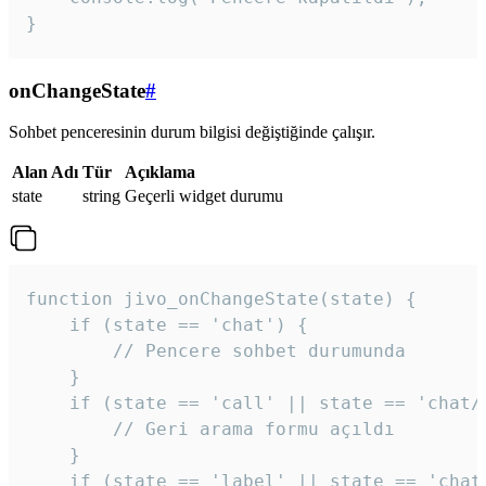
}
onChangeState
#
Sohbet penceresinin durum bilgisi değiştiğinde çalışır.
Alan Adı
Tür
Açıklama
state
string
Geçerli widget durumu
function jivo_onChangeState(state) {

    if (state == 'chat') {

        // Pencere sohbet durumunda

    }

    if (state == 'call' || state == 'chat/c
        // Geri arama formu açıldı

    }

    if (state == 'label' || state == 'chat/