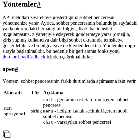
Yöntemler
#
API metotları ziyaretçiye gösterdiğiniz sohbet penceresini
yönetmenize yarar. Ayrıca, sohbet penceresinin bulunduğu sayfadaki
ya da oturumdaki herhangi bir bilgiyi, JivoChat temsilci
uygulamasına, ziyaretçiyle eşleyerek göndermeye yarar (örneğin,
giriş yapmış kullanıcıya dair bilgi sohbet ekranında temsilciye
gösterilebilir ve bu bilgi arşive de kaydedilecektir). Yöntemler doğru
sırayla başlatılmalıdır, bu nedenle bir geri arama fonksiyonu
jivo_onLoadCallback
içinden çağrılmalıdırlar.
open
#
Yöntem, sohbet penceresinin farklı durumlarda açılmasına izin verir.
Alan adı
Tür
Açıklama
- geri arama istek formu içeren sohbet
call
penceresi
start
string
- iletişim kanalı seçimini içeren mobil
menu
opsiyonel
sohbet menüsü
- varsayılan sohbet penceresi
chat