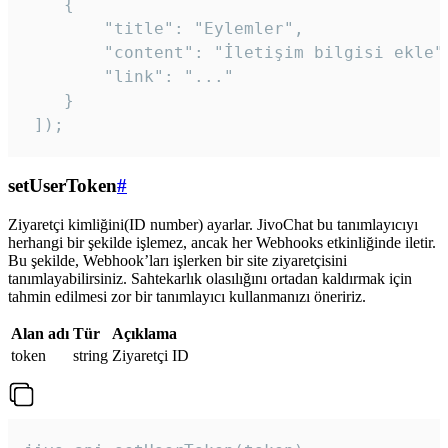
    {

        "title": "Eylemler",

        "content": "İletişim bilgisi ekle",
        "link": "..."

    }

 ]); 
setUserToken
#
Ziyaretçi kimliğini(ID number) ayarlar. JivoChat bu tanımlayıcıyı
herhangi bir şekilde işlemez, ancak her Webhooks etkinliğinde iletir.
Bu şekilde, Webhook’ları işlerken bir site ziyaretçisini
tanımlayabilirsiniz. Sahtekarlık olasılığını ortadan kaldırmak için
tahmin edilmesi zor bir tanımlayıcı kullanmanızı öneririz.
Alan adı
Tür
Açıklama
token
string
Ziyaretçi ID