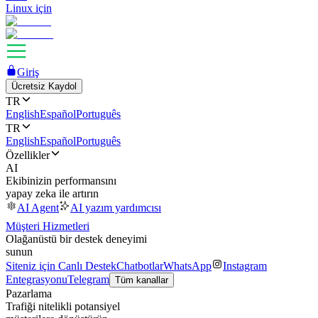
Linux için
Giriş
Ücretsiz Kaydol
TR
English
Español
Português
TR
English
Español
Português
Özellikler
AI
Ekibinizin performansını
yapay zeka ile artırın
AI Agent
AI yazım yardımcısı
Müşteri Hizmetleri
Olağanüstü bir destek deneyimi
sunun
Siteniz için Canlı Destek
Chatbotlar
WhatsApp
Instagram
Entegrasyonu
Telegram
Tüm kanallar
Pazarlama
Trafiği nitelikli potansiyel