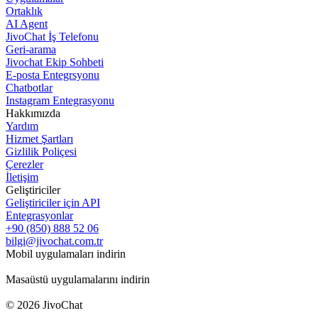
Ortaklık
AI Agent
JivoChat İş Telefonu
Geri-arama
Jivochat Ekip Sohbeti
E-posta Entegrsyonu
Chatbotlar
Instagram Entegrasyonu
Hakkımızda
Yardım
Hizmet Şartları
Gizlilik Poliçesi
Çerezler
İletişim
Geliştiriciler
Geliştiriciler için API
Entegrasyonlar
+90 (850) 888 52 06
bilgi@jivochat.com.tr
Mobil uygulamaları indirin
Masaüstü uygulamalarını indirin
© 2026 JivoChat