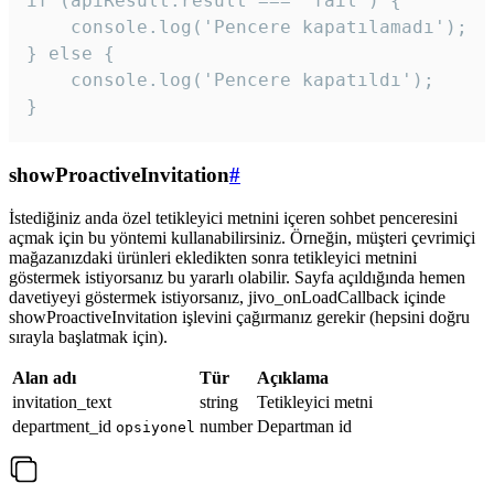
if (apiResult.result === 'fail') {

    console.log('Pencere kapatılamadı');

} else {

    console.log('Pencere kapatıldı');

}
showProactiveInvitation
#
İstediğiniz anda özel tetikleyici metnini içeren sohbet penceresini
açmak için bu yöntemi kullanabilirsiniz. Örneğin, müşteri çevrimiçi
mağazanızdaki ürünleri ekledikten sonra tetikleyici metnini
göstermek istiyorsanız bu yararlı olabilir. Sayfa açıldığında hemen
davetiyeyi göstermek istiyorsanız, jivo_onLoadCallback içinde
showProactiveInvitation işlevini çağırmanız gerekir (hepsini doğru
sırayla başlatmak için).
Alan adı
Tür
Açıklama
invitation_text
string
Tetikleyici metni
department_id
number
Departman id
opsiyonel