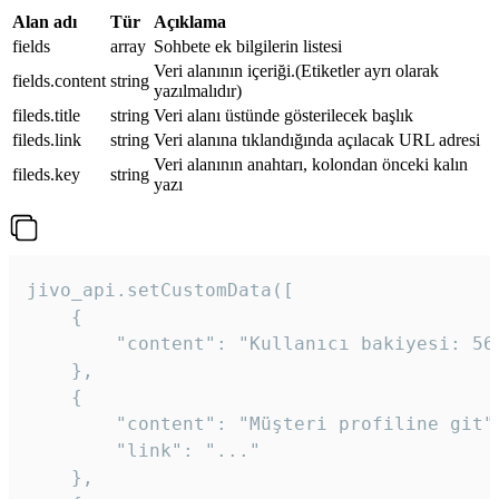
Alan adı
Tür
Açıklama
fields
array
Sohbete ek bilgilerin listesi
Veri alanının içeriği.(Etiketler ayrı olarak
fields.content
string
yazılmalıdır)
fileds.title
string
Veri alanı üstünde gösterilecek başlık
fileds.link
string
Veri alanına tıklandığında açılacak URL adresi
Veri alanının anahtarı, kolondan önceki kalın
fileds.key
string
yazı
jivo_api.setCustomData([

    {

        "content": "Kullanıcı bakiyesi: 56T
    },

    {

        "content": "Müşteri profiline git",
        "link": "..."

    },
