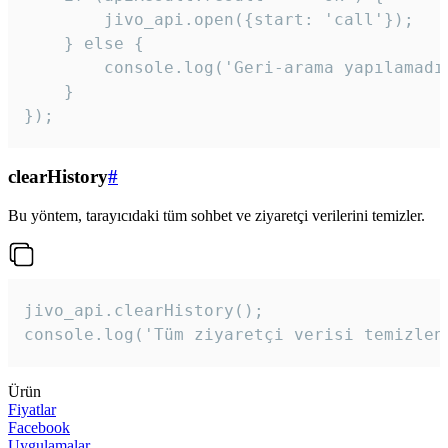
        jivo_api.open({start: 'call'});

    } else {

        console.log('Geri-arama yapılamadı
    }

}); 
clearHistory
#
Bu yöntem, tarayıcıdaki tüm sohbet ve ziyaretçi verilerini temizler.
jivo_api.clearHistory();

console.log('Tüm ziyaretçi verisi temizlen
Ürün
Fiyatlar
Facebook
Uygulamalar