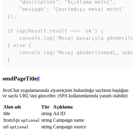
    "description": "Açıklama metni",

    "message": "Çevrimdışı mesaj metni"

});

if (apiResult.result === 'ok') {

    console.log('Mesaj başarıyla gönderildi
} else {

    console.log('Mesaj gönderilemedi, sebeb
}
sendPageTitle
#
JivoChat uygulamasında ziyaretçinin bulunduğu sayfanın başlığını
ve sayfa URL'sini günceller. (SPA kullanımlarında yararlı olabilir)
Alan adı
Tür
Açıklama
title
string
Ad ID
fromApi
string
Campaign name
optional
url
string
Campaign source
optional