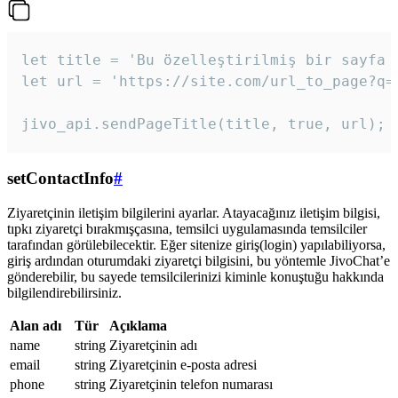
let title = 'Bu özelleştirilmiş bir sayfa b
let url = 'https://site.com/url_to_page?q=p
jivo_api.sendPageTitle(title, true, url);
setContactInfo
#
Ziyaretçinin iletişim bilgilerini ayarlar. Atayacağınız iletişim bilgisi,
tıpkı ziyaretçi bırakmışçasına, temsilci uygulamasında temsilciler
tarafından görülebilecektir. Eğer sitenize giriş(login) yapılabiliyorsa,
giriş ardından oturumdaki ziyaretçi bilgisini, bu yöntemle JivoChat’e
gönderebilir, bu sayede temsilcilerinizi kiminle konuştuğu hakkında
bilgilendirebilirsiniz.
Alan adı
Tür
Açıklama
name
string
Ziyaretçinin adı
email
string
Ziyaretçinin e-posta adresi
phone
string
Ziyaretçinin telefon numarası