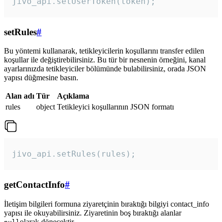
jivo_api.setUserToken(token);
setRules
#
Bu yöntemi kullanarak, tetikleyicilerin koşullarını transfer edilen
koşullar ile değiştirebilirsiniz. Bu tür bir nesnenin örneğini, kanal
ayarlarınızda tetikleyiciler bölümünde bulabilirsiniz, orada JSON
yapısı düğmesine basın.
Alan adı
Tür
Açıklama
rules
object
Tetikleyici koşullarının JSON formatı
jivo_api.setRules(rules); 
getContactInfo
#
İletişim bilgileri formuna ziyaretçinin bıraktığı bilgiyi contact_info
yapısı ile okuyabilirsiniz. Ziyaretinin boş bıraktığı alanlar
olarak dönecektir.