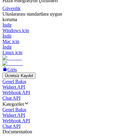
Hazır entegrasyon çözümleri
Güvenlik
Uluslararası standartlara uygun
koruma
İndir
Windows için
İndir
Mac için
İndir
Linux için
Giriş
Ücretsiz Kaydol
Genel Bakış
Widget API
Webhook API
Chat API
Kategoriler
Genel Bakış
Widget API
Webhook API
Chat API
Documentation