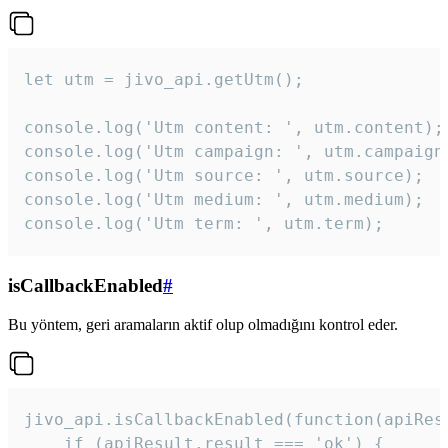
let utm = jivo_api.getUtm();

console.log('Utm content: ', utm.content);

console.log('Utm campaign: ', utm.campaign)
console.log('Utm source: ', utm.source);

console.log('Utm medium: ', utm.medium);

console.log('Utm term: ', utm.term);
isCallbackEnabled
#
Bu yöntem, geri aramaların aktif olup olmadığını kontrol eder.
jivo_api.isCallbackEnabled(function(apiResu
    if (apiResult.result === 'ok') {
