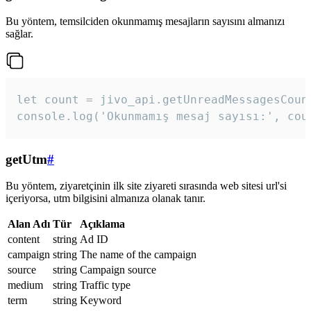
Bu yöntem, temsilciden okunmamış mesajların sayısını almanızı
sağlar.
let count = jivo_api.getUnreadMessagesCount
console.log('Okunmamış mesaj sayısı:', cou
getUtm
#
Bu yöntem, ziyaretçinin ilk site ziyareti sırasında web sitesi url'si
içeriyorsa, utm bilgisini almanıza olanak tanır.
Alan Adı
Tür
Açıklama
content
string
Ad ID
campaign
string
The name of the campaign
source
string
Campaign source
medium
string
Traffic type
term
string
Keyword