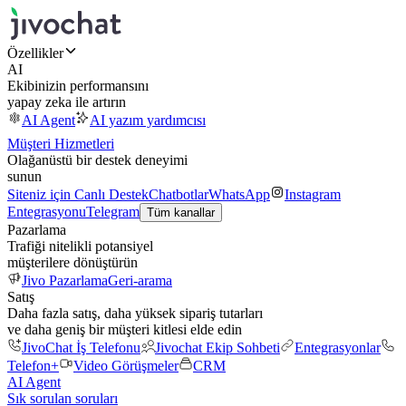
Özellikler
AI
Ekibinizin performansını
yapay zeka ile artırın
AI Agent
AI yazım yardımcısı
Müşteri Hizmetleri
Olağanüstü bir destek deneyimi
sunun
Siteniz için Canlı Destek
Chatbotlar
WhatsApp
Instagram
Entegrasyonu
Telegram
Tüm kanallar
Pazarlama
Trafiği nitelikli potansiyel
müşterilere dönüştürün
Jivo Pazarlama
Geri-arama
Satış
Daha fazla satış, daha yüksek sipariş tutarları
ve daha geniş bir müşteri kitlesi elde edin
JivoChat İş Telefonu
Jivochat Ekip Sohbeti
Entegrasyonlar
Telefon+
Video Görüşmeler
CRM
AI Agent
Sık sorulan soruları