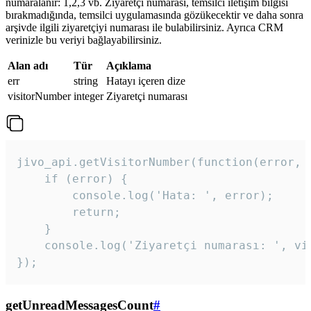
numaralanır: 1,2,3 vb. Ziyaretçi numarası, temsilci iletişim bilgisi
bırakmadığında, temsilci uygulamasında gözükecektir ve daha sonra
arşivde ilgili ziyaretçiyi numarası ile bulabilirsiniz. Ayrıca CRM
verinizle bu veriyi bağlayabilirsiniz.
Alan adı
Tür
Açıklama
err
string
Hatayı içeren dize
visitorNumber
integer
Ziyaretçi numarası
jivo_api.getVisitorNumber(function(error, v
    if (error) {

        console.log('Hata: ', error);

        return;

    }  

    console.log('Ziyaretçi numarası: ', vis
});
getUnreadMessagesCount
#