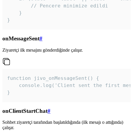
        // Pencere minimize edildi

    }

}
onMessageSent
#
Ziyaretçi ilk mesajını gönderdiğinde çalışır.
function jivo_onMessageSent() {

    console.log('Client sent the first mess
}
onClientStartChat
#
Sohbet ziyaretçi tarafından başlatıldığında (ilk mesajı o attığında)
çalışır.