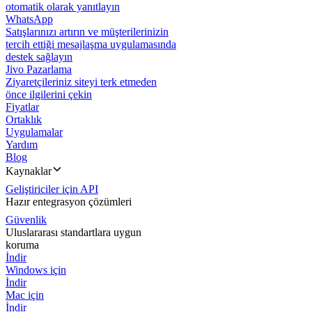
otomatik olarak yanıtlayın
WhatsApp
Satışlarınızı artırın ve müşterilerinizin
tercih ettiği mesajlaşma uygulamasında
destek sağlayın
Jivo Pazarlama
Ziyaretçileriniz siteyi terk etmeden
önce ilgilerini çekin
Fiyatlar
Ortaklık
Uygulamalar
Yardım
Blog
Kaynaklar
Geliştiriciler için API
Hazır entegrasyon çözümleri
Güvenlik
Uluslararası standartlara uygun
koruma
İndir
Windows için
İndir
Mac için
İndir