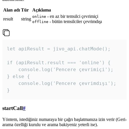
Alan adı
Tür
Açıklama
- en az bir temsilci çevrimiçi
online
result
string
- bütün temsilciler çevrimdışı
offline
let apiResult = jivo_api.chatMode();

if (apiResult.result === 'online') {

    console.log('Pencere çevrimiçi');

} else {

    console.log('Pencere çevrimdışı');

}
startCall
#
Yöntem, istediğiniz numaraya bir çağrı başlatmanıza izin verir (Geri-
arama özelliği kurulu ve arama bakiyeniz yeterli ise).