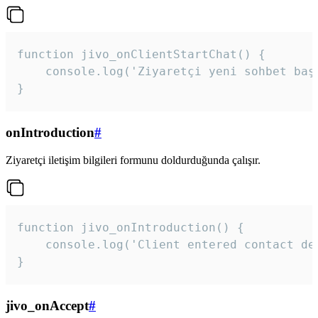
function jivo_onClientStartChat() {

    console.log('Ziyaretçi yeni sohbet başl
}
onIntroduction
#
Ziyaretçi iletişim bilgileri formunu doldurduğunda çalışır.
function jivo_onIntroduction() {

    console.log('Client entered contact det
}
jivo_onAccept
#