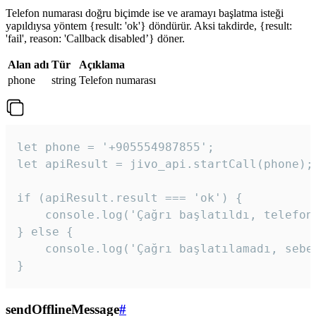
Telefon numarası doğru biçimde ise ve aramayı başlatma isteği
yapıldıysa yöntem {result: 'ok'} döndürür. Aksi takdirde, {result:
'fail', reason: 'Callback disabled’} döner.
Alan adı
Tür
Açıklama
phone
string
Telefon numarası
let phone = '+905554987855';

let apiResult = jivo_api.startCall(phone);

if (apiResult.result === 'ok') {

    console.log('Çağrı başlatıldı, telefon 
} else {

    console.log('Çağrı başlatılamadı, sebeb
}
sendOfflineMessage
#