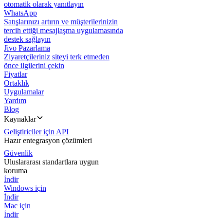
otomatik olarak yanıtlayın
WhatsApp
Satışlarınızı artırın ve müşterilerinizin
tercih ettiği mesajlaşma uygulamasında
destek sağlayın
Jivo Pazarlama
Ziyaretçileriniz siteyi terk etmeden
önce ilgilerini çekin
Fiyatlar
Ortaklık
Uygulamalar
Yardım
Blog
Kaynaklar
Geliştiriciler için API
Hazır entegrasyon çözümleri
Güvenlik
Uluslararası standartlara uygun
koruma
İndir
Windows için
İndir
Mac için
İndir