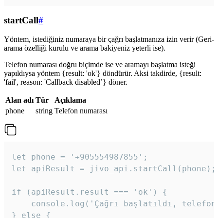
startCall
#
Yöntem, istediğiniz numaraya bir çağrı başlatmanıza izin verir (Geri-
arama özelliği kurulu ve arama bakiyeniz yeterli ise).
Telefon numarası doğru biçimde ise ve aramayı başlatma isteği
yapıldıysa yöntem {result: 'ok'} döndürür. Aksi takdirde, {result:
'fail', reason: 'Callback disabled’} döner.
Alan adı
Tür
Açıklama
phone
string
Telefon numarası
let phone = '+905554987855';

let apiResult = jivo_api.startCall(phone);

if (apiResult.result === 'ok') {

    console.log('Çağrı başlatıldı, telefon 
} else {
