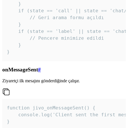
    }

    if (state == 'call' || state == 'chat/c
        // Geri arama formu açıldı

    }

    if (state == 'label' || state == 'chat/
        // Pencere minimize edildi

    }

}
onMessageSent
#
Ziyaretçi ilk mesajını gönderdiğinde çalışır.
function jivo_onMessageSent() {

    console.log('Client sent the first mess
}