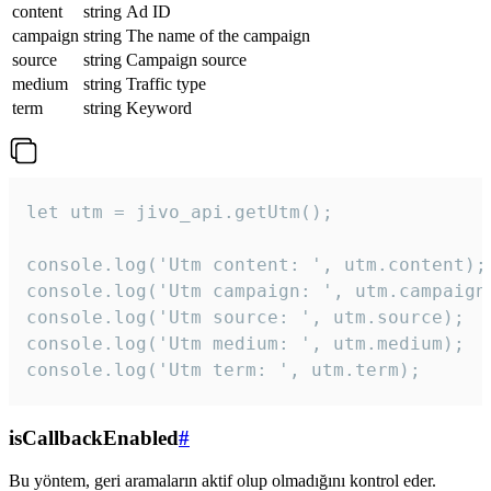
content
string
Ad ID
campaign
string
The name of the campaign
source
string
Campaign source
medium
string
Traffic type
term
string
Keyword
let utm = jivo_api.getUtm();

console.log('Utm content: ', utm.content);

console.log('Utm campaign: ', utm.campaign)
console.log('Utm source: ', utm.source);

console.log('Utm medium: ', utm.medium);

console.log('Utm term: ', utm.term);
isCallbackEnabled
#
Bu yöntem, geri aramaların aktif olup olmadığını kontrol eder.