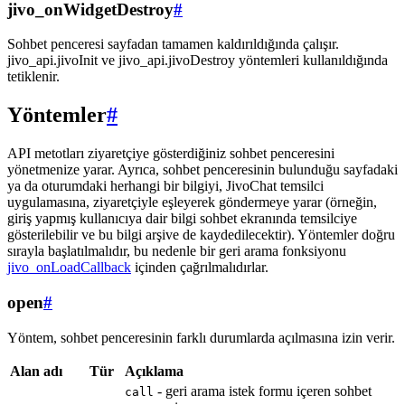
jivo_onWidgetDestroy
#
Sohbet penceresi sayfadan tamamen kaldırıldığında çalışır.
jivo_api.jivoInit ve jivo_api.jivoDestroy yöntemleri kullanıldığında
tetiklenir.
Yöntemler
#
API metotları ziyaretçiye gösterdiğiniz sohbet penceresini
yönetmenize yarar. Ayrıca, sohbet penceresinin bulunduğu sayfadaki
ya da oturumdaki herhangi bir bilgiyi, JivoChat temsilci
uygulamasına, ziyaretçiyle eşleyerek göndermeye yarar (örneğin,
giriş yapmış kullanıcıya dair bilgi sohbet ekranında temsilciye
gösterilebilir ve bu bilgi arşive de kaydedilecektir). Yöntemler doğru
sırayla başlatılmalıdır, bu nedenle bir geri arama fonksiyonu
jivo_onLoadCallback
içinden çağrılmalıdırlar.
open
#
Yöntem, sohbet penceresinin farklı durumlarda açılmasına izin verir.
Alan adı
Tür
Açıklama
- geri arama istek formu içeren sohbet
call