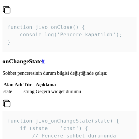
function jivo_onClose() {

    console.log('Pencere kapatıldı');

}
onChangeState
#
Sohbet penceresinin durum bilgisi değiştiğinde çalışır.
Alan Adı
Tür
Açıklama
state
string
Geçerli widget durumu
function jivo_onChangeState(state) {

    if (state == 'chat') {

        // Pencere sohbet durumunda
