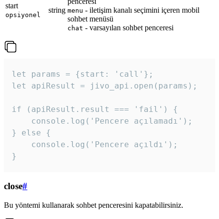
penceresi
start
string
- iletişim kanalı seçimini içeren mobil
menu
opsiyonel
sohbet menüsü
- varsayılan sohbet penceresi
chat
let params = {start: 'call'};

let apiResult = jivo_api.open(params);

if (apiResult.result === 'fail') {

    console.log('Pencere açılamadı');

} else {

    console.log('Pencere açıldı');

}
close
#
Bu yöntemi kullanarak sohbet penceresini kapatabilirsiniz.