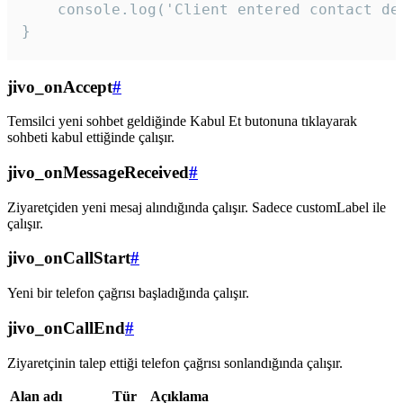
    console.log('Client entered contact det
}
jivo_onAccept
#
Temsilci yeni sohbet geldiğinde Kabul Et butonuna tıklayarak
sohbeti kabul ettiğinde çalışır.
jivo_onMessageReceived
#
Ziyaretçiden yeni mesaj alındığında çalışır. Sadece customLabel ile
çalışır.
jivo_onCallStart
#
Yeni bir telefon çağrısı başladığında çalışır.
jivo_onCallEnd
#
Ziyaretçinin talep ettiği telefon çağrısı sonlandığında çalışır.
Alan adı
Tür
Açıklama