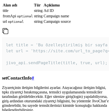
Alan adı
Tür
Açıklama
title
string
Ad ID
fromApi
string
Campaign name
optional
url
string
Campaign source
optional
let title = 'Bu özelleştirilmiş bir sayfa b
let url = 'https://site.com/url_to_page?q=p
jivo_api.sendPageTitle(title, true, url);
setContactInfo
#
Ziyaretçinin iletişim bilgilerini ayarlar. Atayacağınız iletişim bilgisi,
tıpkı ziyaretçi bırakmışçasına, temsilci uygulamasında temsilciler
tarafından görülebilecektir. Eğer sitenize giriş(login) yapılabiliyorsa,
giriş ardından oturumdaki ziyaretçi bilgisini, bu yöntemle JivoChat’e
gönderebilir, bu sayede temsilcilerinizi kiminle konuştuğu hakkında
bilgilendirebilirsiniz.