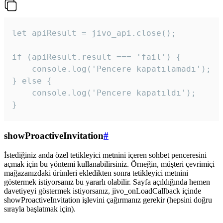
let apiResult = jivo_api.close();

if (apiResult.result === 'fail') {

    console.log('Pencere kapatılamadı');

} else {

    console.log('Pencere kapatıldı');

}
showProactiveInvitation
#
İstediğiniz anda özel tetikleyici metnini içeren sohbet penceresini
açmak için bu yöntemi kullanabilirsiniz. Örneğin, müşteri çevrimiçi
mağazanızdaki ürünleri ekledikten sonra tetikleyici metnini
göstermek istiyorsanız bu yararlı olabilir. Sayfa açıldığında hemen
davetiyeyi göstermek istiyorsanız, jivo_onLoadCallback içinde
showProactiveInvitation işlevini çağırmanız gerekir (hepsini doğru
sırayla başlatmak için).