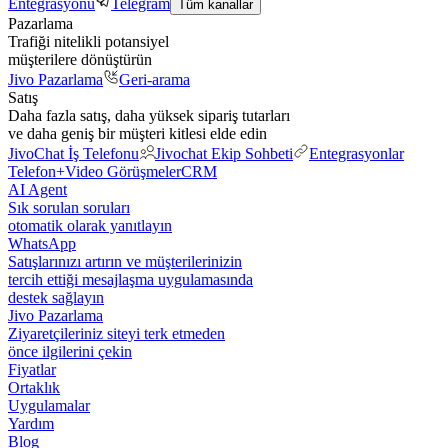
Entegrasyonu
Telegram
Tüm kanallar
Pazarlama
Trafiği nitelikli potansiyel
müşterilere dönüştürün
Jivo Pazarlama
Geri-arama
Satış
Daha fazla satış, daha yüksek sipariş tutarları
ve daha geniş bir müşteri kitlesi elde edin
JivoChat İş Telefonu
Jivochat Ekip Sohbeti
Entegrasyonlar
Telefon+
Video Görüşmeler
CRM
AI Agent
Sık sorulan soruları
otomatik olarak yanıtlayın
WhatsApp
Satışlarınızı artırın ve müşterilerinizin
tercih ettiği mesajlaşma uygulamasında
destek sağlayın
Jivo Pazarlama
Ziyaretçileriniz siteyi terk etmeden
önce ilgilerini çekin
Fiyatlar
Ortaklık
Uygulamalar
Yardım
Blog