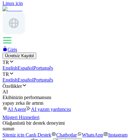
Linux için
Giriş
Ücretsiz Kaydol
TR
English
Español
Português
TR
English
Español
Português
Özellikler
AI
Ekibinizin performansını
yapay zeka ile artırın
AI Agent
AI yazım yardımcısı
Müşteri Hizmetleri
Olağanüstü bir destek deneyimi
sunun
Siteniz için Canlı Destek
Chatbotlar
WhatsApp
Instagram