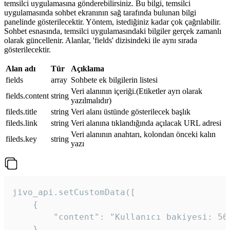
temsilci uygulamasına gönderebilirsiniz. Bu bilgi, temsilci
uygulamasında sohbet ekranının sağ tarafında bulunan bilgi
panelinde gösterilecektir. Yöntem, istediğiniz kadar çok çağrılabilir.
Sohbet esnasında, temsilci uygulamasındaki bilgiler gerçek zamanlı
olarak güncellenir. Alanlar, 'fields' dizisindeki ile aynı sırada
gösterilecektir.
Alan adı
Tür
Açıklama
fields
array
Sohbete ek bilgilerin listesi
Veri alanının içeriği.(Etiketler ayrı olarak
fields.content
string
yazılmalıdır)
fileds.title
string
Veri alanı üstünde gösterilecek başlık
fileds.link
string
Veri alanına tıklandığında açılacak URL adresi
Veri alanının anahtarı, kolondan önceki kalın
fileds.key
string
yazı
jivo_api.setCustomData([

    {

        "content": "Kullanıcı bakiyesi: 56T
    },
