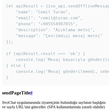
let apiResult = jivo_api.sendOfflineMessage
    "name": "Cemil Turan",

    "email": "cemil@turan.com",

    "phone": "+905554987855",

    "description": "Açıklama metni",

    "message": "Çevrimdışı mesaj metni"

});

if (apiResult.result === 'ok') {

    console.log('Mesaj başarıyla gönderildi
} else {

    console.log('Mesaj gönderilemedi, sebeb
}
sendPageTitle
#
JivoChat uygulamasında ziyaretçinin bulunduğu sayfanın başlığını
ve sayfa URL'sini günceller. (SPA kullanımlarında yararlı olabilir)