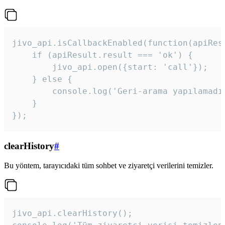
jivo_api.isCallbackEnabled(function(apiResu
    if (apiResult.result === 'ok') {

        jivo_api.open({start: 'call'});

    } else {

        console.log('Geri-arama yapılamadı
    }

}); 
clearHistory
#
Bu yöntem, tarayıcıdaki tüm sohbet ve ziyaretçi verilerini temizler.
jivo_api.clearHistory();
