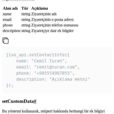
Alan adı
Tür
Açıklama
name
string
Ziyaretçinin adı
email
string
Ziyaretçinin e-posta adresi
phone
string
Ziyaretçinin telefon numarası
description
string
Ziyaretçiye dair ek bilgiler
jivo_api.setContactInfo({

    name: "Cemil Turan",

    email: "cemil@turan.com",

    phone: "+905554987855",

    description: "Açıklama metni"

});
setCustomData
#
Bu yöntemi kullanarak, müşteri hakkında herhangi bir ek bilgiyi