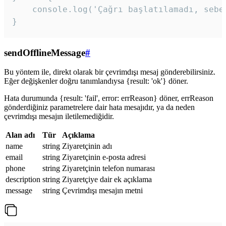
    console.log('Çağrı başlatılamadı, sebeb
}
sendOfflineMessage
#
Bu yöntem ile, direkt olarak bir çevrimdışı mesaj gönderebilirsiniz.
Eğer değişkenler doğru tanımlandıysa {result: 'ok'} döner.
Hata durumunda {result: 'fail', error: errReason} döner, errReason
gönderdiğiniz parametrelere dair hata mesajıdır, ya da neden
çevrimdışı mesajın iletilemediğidir.
Alan adı
Tür
Açıklama
name
string
Ziyaretçinin adı
email
string
Ziyaretçinin e-posta adresi
phone
string
Ziyaretçinin telefon numarası
description
string
Ziyaretçiye dair ek açıklama
message
string
Çevrimdışı mesajın metni