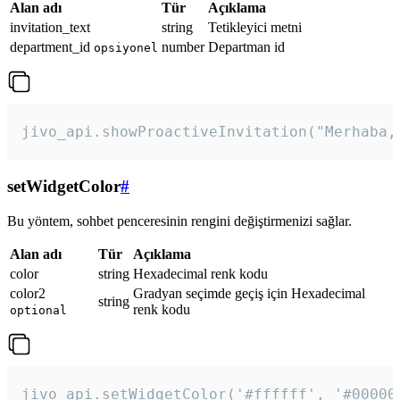
Alan adı
Tür
Açıklama
invitation_text
string
Tetikleyici metni
department_id
number
Departman id
opsiyonel
jivo_api.showProactiveInvitation("Merhaba,
setWidgetColor
#
Bu yöntem, sohbet penceresinin rengini değiştirmenizi sağlar.
Alan adı
Tür
Açıklama
color
string
Hexadecimal renk kodu
color2
Gradyan seçimde geçiş için Hexadecimal
string
renk kodu
optional
jivo_api.setWidgetColor('#ffffff', '#00000