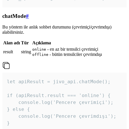
chatMode
#
Bu yöntem ile anlık sohbet durumunu (çevrimiçi/çevrimdışı)
alabilirsiniz.
Alan adı
Tür
Açıklama
- en az bir temsilci çevrimiçi
online
result
string
- bütün temsilciler çevrimdışı
offline
let apiResult = jivo_api.chatMode();

if (apiResult.result === 'online') {

    console.log('Pencere çevrimiçi');

} else {

    console.log('Pencere çevrimdışı');

}