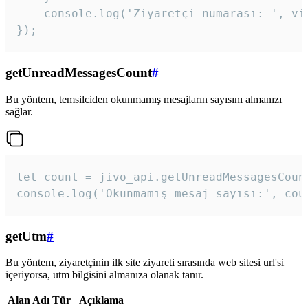
    console.log('Ziyaretçi numarası: ', vis
});
getUnreadMessagesCount
#
Bu yöntem, temsilciden okunmamış mesajların sayısını almanızı
sağlar.
let count = jivo_api.getUnreadMessagesCount
console.log('Okunmamış mesaj sayısı:', cou
getUtm
#
Bu yöntem, ziyaretçinin ilk site ziyareti sırasında web sitesi url'si
içeriyorsa, utm bilgisini almanıza olanak tanır.
Alan Adı
Tür
Açıklama