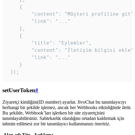
    {

        "content": "Müşteri profiline git",
        "link": "..."

    },

    {

        "title": "Eylemler",

        "content": "İletişim bilgisi ekle",
        "link": "..."

    }

 ]); 
setUserToken
#
Ziyaretçi kimliğini(ID number) ayarlar. JivoChat bu tanımlayıcıyı
herhangi bir şekilde işlemez, ancak her Webhooks etkinliğinde iletir.
Bu şekilde, Webhook’ları işlerken bir site ziyaretçisini
tanımlayabilirsiniz. Sahtekarlık olasılığını ortadan kaldırmak için
tahmin edilmesi zor bir tanımlayıcı kullanmanızı öneririz.
Alan adı
Tür
Açıklama