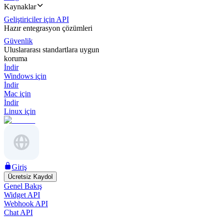
Kaynaklar
Geliştiriciler için API
Hazır entegrasyon çözümleri
Güvenlik
Uluslararası standartlara uygun
koruma
İndir
Windows için
İndir
Mac için
İndir
Linux için
Giriş
Ücretsiz Kaydol
Genel Bakış
Widget API
Webhook API
Chat API