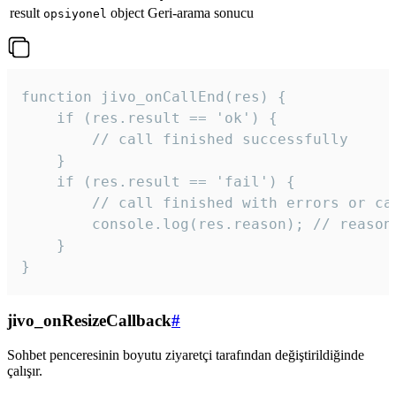
result
object
Geri-arama sonucu
opsiyonel
function jivo_onCallEnd(res) {

    if (res.result == 'ok') {

        // call finished successfully

    }

    if (res.result == 'fail') {

        // call finished with errors or can
        console.log(res.reason); // reason 
    }

} 
jivo_onResizeCallback
#
Sohbet penceresinin boyutu ziyaretçi tarafından değiştirildiğinde
çalışır.