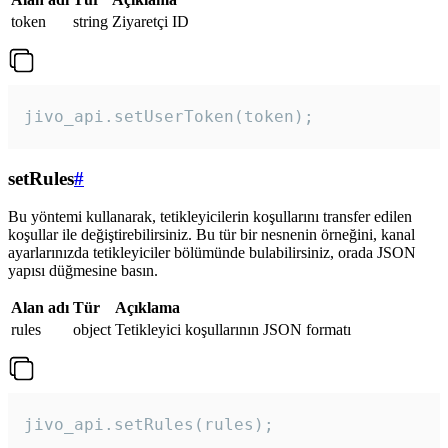
token
string
Ziyaretçi ID
jivo_api.setUserToken(token);
setRules
#
Bu yöntemi kullanarak, tetikleyicilerin koşullarını transfer edilen
koşullar ile değiştirebilirsiniz. Bu tür bir nesnenin örneğini, kanal
ayarlarınızda tetikleyiciler bölümünde bulabilirsiniz, orada JSON
yapısı düğmesine basın.
Alan adı
Tür
Açıklama
rules
object
Tetikleyici koşullarının JSON formatı
jivo_api.setRules(rules); 