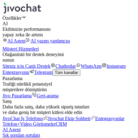
Özellikler
AI
Ekibinizin performansını
yapay zeka ile artırın
AI Agent
AI yazım yardımcısı
Müşteri Hizmetleri
Olağanüstü bir destek deneyimi
sunun
Siteniz için Canlı Destek
Chatbotlar
WhatsApp
Instagram
Entegrasyonu
Telegram
Tüm kanallar
Pazarlama
Trafiği nitelikli potansiyel
müşterilere dönüştürün
Jivo Pazarlama
Geri-arama
Satış
Daha fazla satış, daha yüksek sipariş tutarları
ve daha geniş bir müşteri kitlesi elde edin
JivoChat İş Telefonu
Jivochat Ekip Sohbeti
Entegrasyonlar
Telefon+
Video Görüşmeler
CRM
AI Agent
Sık sorulan soruları