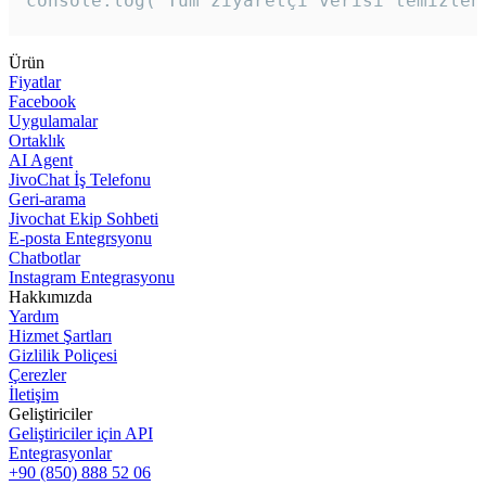
console.log('Tüm ziyaretçi verisi temizlen
Ürün
Fiyatlar
Facebook
Uygulamalar
Ortaklık
AI Agent
JivoChat İş Telefonu
Geri-arama
Jivochat Ekip Sohbeti
E-posta Entegrsyonu
Chatbotlar
Instagram Entegrasyonu
Hakkımızda
Yardım
Hizmet Şartları
Gizlilik Poliçesi
Çerezler
İletişim
Geliştiriciler
Geliştiriciler için API
Entegrasyonlar
+90 (850) 888 52 06