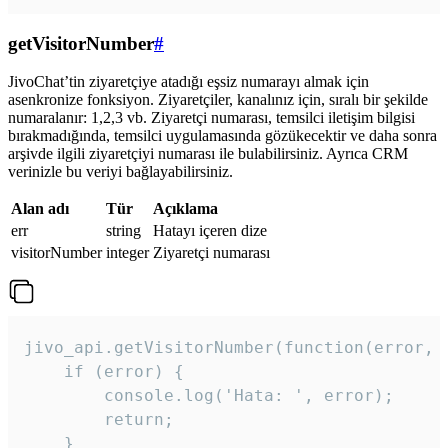
getVisitorNumber
#
JivoChat’tin ziyaretçiye atadığı eşsiz numarayı almak için
asenkronize fonksiyon. Ziyaretçiler, kanalınız için, sıralı bir şekilde
numaralanır: 1,2,3 vb. Ziyaretçi numarası, temsilci iletişim bilgisi
bırakmadığında, temsilci uygulamasında gözükecektir ve daha sonra
arşivde ilgili ziyaretçiyi numarası ile bulabilirsiniz. Ayrıca CRM
verinizle bu veriyi bağlayabilirsiniz.
Alan adı
Tür
Açıklama
err
string
Hatayı içeren dize
visitorNumber
integer
Ziyaretçi numarası
jivo_api.getVisitorNumber(function(error, v
    if (error) {

        console.log('Hata: ', error);

        return;

    }  
