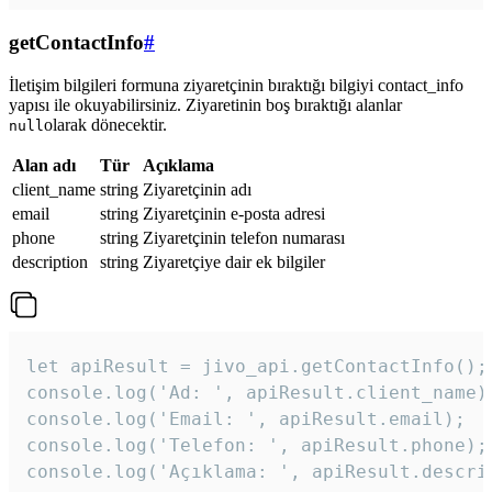
getContactInfo
#
İletişim bilgileri formuna ziyaretçinin bıraktığı bilgiyi contact_info
yapısı ile okuyabilirsiniz. Ziyaretinin boş bıraktığı alanlar
olarak dönecektir.
null
Alan adı
Tür
Açıklama
client_name
string
Ziyaretçinin adı
email
string
Ziyaretçinin e-posta adresi
phone
string
Ziyaretçinin telefon numarası
description
string
Ziyaretçiye dair ek bilgiler
let apiResult = jivo_api.getContactInfo();

console.log('Ad: ', apiResult.client_name);
console.log('Email: ', apiResult.email);

console.log('Telefon: ', apiResult.phone);

console.log('Açıklama: ', apiResult.descri