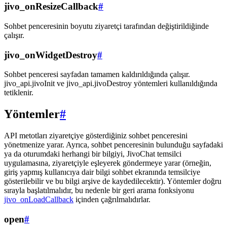
jivo_onResizeCallback
#
Sohbet penceresinin boyutu ziyaretçi tarafından değiştirildiğinde
çalışır.
jivo_onWidgetDestroy
#
Sohbet penceresi sayfadan tamamen kaldırıldığında çalışır.
jivo_api.jivoInit ve jivo_api.jivoDestroy yöntemleri kullanıldığında
tetiklenir.
Yöntemler
#
API metotları ziyaretçiye gösterdiğiniz sohbet penceresini
yönetmenize yarar. Ayrıca, sohbet penceresinin bulunduğu sayfadaki
ya da oturumdaki herhangi bir bilgiyi, JivoChat temsilci
uygulamasına, ziyaretçiyle eşleyerek göndermeye yarar (örneğin,
giriş yapmış kullanıcıya dair bilgi sohbet ekranında temsilciye
gösterilebilir ve bu bilgi arşive de kaydedilecektir). Yöntemler doğru
sırayla başlatılmalıdır, bu nedenle bir geri arama fonksiyonu
jivo_onLoadCallback
içinden çağrılmalıdırlar.
open
#