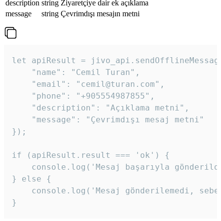
description
string
Ziyaretçiye dair ek açıklama
message
string
Çevrimdışı mesajın metni
let apiResult = jivo_api.sendOfflineMessage
    "name": "Cemil Turan",

    "email": "cemil@turan.com",

    "phone": "+905554987855",

    "description": "Açıklama metni",

    "message": "Çevrimdışı mesaj metni"

});

if (apiResult.result === 'ok') {

    console.log('Mesaj başarıyla gönderildi
} else {

    console.log('Mesaj gönderilemedi, sebeb
}