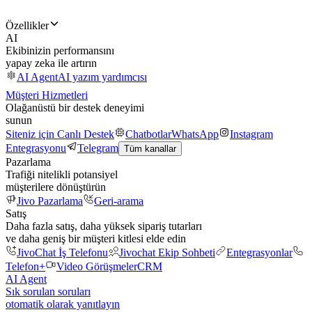
Özellikler
AI
Ekibinizin performansını
yapay zeka ile artırın
AI Agent
AI yazım yardımcısı
Müşteri Hizmetleri
Olağanüstü bir destek deneyimi
sunun
Siteniz için Canlı Destek
Chatbotlar
WhatsApp
Instagram
Entegrasyonu
Telegram
Tüm kanallar
Pazarlama
Trafiği nitelikli potansiyel
müşterilere dönüştürün
Jivo Pazarlama
Geri-arama
Satış
Daha fazla satış, daha yüksek sipariş tutarları
ve daha geniş bir müşteri kitlesi elde edin
JivoChat İş Telefonu
Jivochat Ekip Sohbeti
Entegrasyonlar
Telefon+
Video Görüşmeler
CRM
AI Agent
Sık sorulan soruları
otomatik olarak yanıtlayın