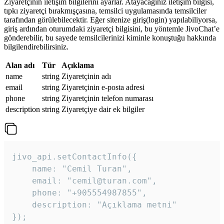
Ziyaretçinin iletişim bilgilerini ayarlar. Atayacağınız iletişim bilgisi,
tıpkı ziyaretçi bırakmışçasına, temsilci uygulamasında temsilciler
tarafından görülebilecektir. Eğer sitenize giriş(login) yapılabiliyorsa,
giriş ardından oturumdaki ziyaretçi bilgisini, bu yöntemle JivoChat’e
gönderebilir, bu sayede temsilcilerinizi kiminle konuştuğu hakkında
bilgilendirebilirsiniz.
Alan adı
Tür
Açıklama
name
string
Ziyaretçinin adı
email
string
Ziyaretçinin e-posta adresi
phone
string
Ziyaretçinin telefon numarası
description
string
Ziyaretçiye dair ek bilgiler
jivo_api.setContactInfo({

    name: "Cemil Turan",

    email: "cemil@turan.com",

    phone: "+905554987855",

    description: "Açıklama metni"

});