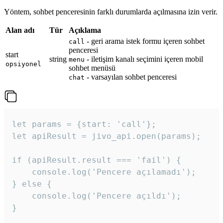
Yöntem, sohbet penceresinin farklı durumlarda açılmasına izin verir.
Alan adı
Tür
Açıklama
- geri arama istek formu içeren sohbet
call
penceresi
start
string
- iletişim kanalı seçimini içeren mobil
menu
opsiyonel
sohbet menüsü
- varsayılan sohbet penceresi
chat
let params = {start: 'call'};

let apiResult = jivo_api.open(params);

if (apiResult.result === 'fail') {

    console.log('Pencere açılamadı');

} else {

    console.log('Pencere açıldı');

}