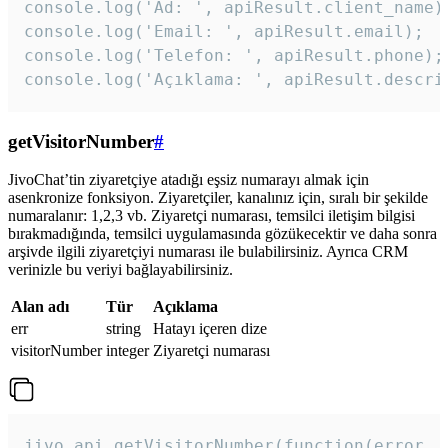
console.log('Ad: ', apiResult.client_name);
console.log('Email: ', apiResult.email);

console.log('Telefon: ', apiResult.phone);

console.log('Açıklama: ', apiResult.descri
getVisitorNumber
#
JivoChat’tin ziyaretçiye atadığı eşsiz numarayı almak için
asenkronize fonksiyon. Ziyaretçiler, kanalınız için, sıralı bir şekilde
numaralanır: 1,2,3 vb. Ziyaretçi numarası, temsilci iletişim bilgisi
bırakmadığında, temsilci uygulamasında gözükecektir ve daha sonra
arşivde ilgili ziyaretçiyi numarası ile bulabilirsiniz. Ayrıca CRM
verinizle bu veriyi bağlayabilirsiniz.
Alan adı
Tür
Açıklama
err
string
Hatayı içeren dize
visitorNumber
integer
Ziyaretçi numarası
jivo_api.getVisitorNumber(function(error, v