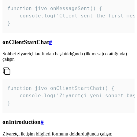
function jivo_onMessageSent() {

    console.log('Client sent the first mess
}
onClientStartChat
#
Sohbet ziyaretçi tarafından başlatıldığında (ilk mesajı o attığında)
çalışır.
function jivo_onClientStartChat() {

    console.log('Ziyaretçi yeni sohbet başl
}
onIntroduction
#
Ziyaretçi iletişim bilgileri formunu doldurduğunda çalışır.