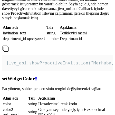
göstermek istiyorsanız bu yararlı olabilir. Sayfa açıldığında hemen
davetiyeyi göstermek istiyorsanız, jivo_onLoadCallback içinde
showProactiveInvitation işlevini çağırmanız gerekir (hepsini doğru
sırayla başlatmak için).
Alan adı
Tür
Açıklama
invitation_text
string
Tetikleyici metni
department_id
number
Departman id
opsiyonel
jivo_api.showProactiveInvitation("Merhaba,
setWidgetColor
#
Bu yöntem, sohbet penceresinin rengini değiştirmenizi sağlar.
Alan adı
Tür
Açıklama
color
string
Hexadecimal renk kodu
color2
Gradyan seçimde geçiş için Hexadecimal
string
renk kodu
optional