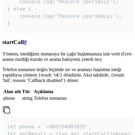
    console.log('Pencere çevrimiçi');

} else {

    console.log('Pencere çevrimdışı');

}
startCall
#
Yöntem, istediğiniz numaraya bir çağrı başlatmanıza izin verir (Geri-
arama özelliği kurulu ve arama bakiyeniz yeterli ise).
Telefon numarası doğru biçimde ise ve aramayı başlatma isteği
yapıldıysa yöntem {result: 'ok'} döndürür. Aksi takdirde, {result:
'fail', reason: 'Callback disabled’} döner.
Alan adı
Tür
Açıklama
phone
string
Telefon numarası
let phone = '+905554987855';

let apiResult = jivo_api.startCall(phone);
