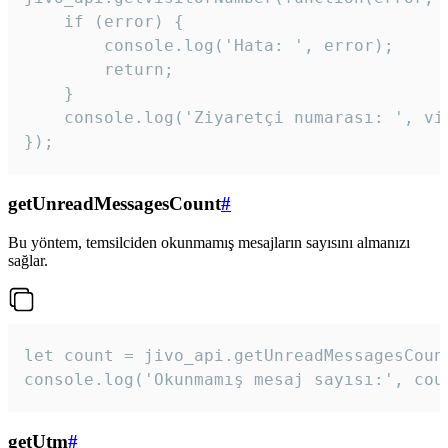
    if (error) {

        console.log('Hata: ', error);

        return;

    }  

    console.log('Ziyaretçi numarası: ', vis
});
getUnreadMessagesCount
#
Bu yöntem, temsilciden okunmamış mesajların sayısını almanızı
sağlar.
let count = jivo_api.getUnreadMessagesCount
console.log('Okunmamış mesaj sayısı:', cou
getUtm
#