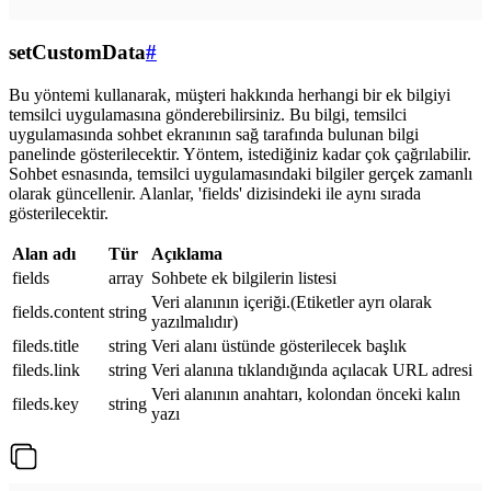
setCustomData
#
Bu yöntemi kullanarak, müşteri hakkında herhangi bir ek bilgiyi
temsilci uygulamasına gönderebilirsiniz. Bu bilgi, temsilci
uygulamasında sohbet ekranının sağ tarafında bulunan bilgi
panelinde gösterilecektir. Yöntem, istediğiniz kadar çok çağrılabilir.
Sohbet esnasında, temsilci uygulamasındaki bilgiler gerçek zamanlı
olarak güncellenir. Alanlar, 'fields' dizisindeki ile aynı sırada
gösterilecektir.
Alan adı
Tür
Açıklama
fields
array
Sohbete ek bilgilerin listesi
Veri alanının içeriği.(Etiketler ayrı olarak
fields.content
string
yazılmalıdır)
fileds.title
string
Veri alanı üstünde gösterilecek başlık
fileds.link
string
Veri alanına tıklandığında açılacak URL adresi
Veri alanının anahtarı, kolondan önceki kalın
fileds.key
string
yazı