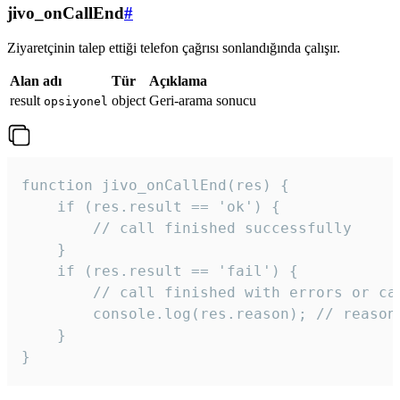
jivo_onCallEnd
#
Ziyaretçinin talep ettiği telefon çağrısı sonlandığında çalışır.
Alan adı
Tür
Açıklama
result
object
Geri-arama sonucu
opsiyonel
function jivo_onCallEnd(res) {

    if (res.result == 'ok') {

        // call finished successfully

    }

    if (res.result == 'fail') {

        // call finished with errors or can
        console.log(res.reason); // reason 
    }

} 