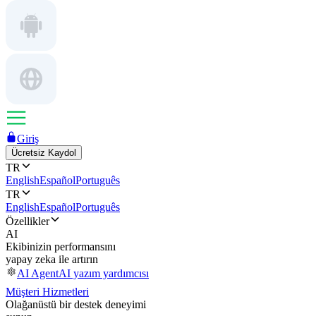
Giriş
Ücretsiz Kaydol
TR
English
Español
Português
TR
English
Español
Português
Özellikler
AI
Ekibinizin performansını
yapay zeka ile artırın
AI Agent
AI yazım yardımcısı
Müşteri Hizmetleri
Olağanüstü bir destek deneyimi