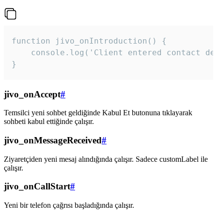
function jivo_onIntroduction() {

    console.log('Client entered contact det
}
jivo_onAccept
#
Temsilci yeni sohbet geldiğinde Kabul Et butonuna tıklayarak
sohbeti kabul ettiğinde çalışır.
jivo_onMessageReceived
#
Ziyaretçiden yeni mesaj alındığında çalışır. Sadece customLabel ile
çalışır.
jivo_onCallStart
#
Yeni bir telefon çağrısı başladığında çalışır.