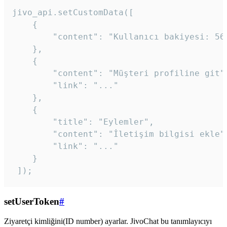
jivo_api.setCustomData([

    {

        "content": "Kullanıcı bakiyesi: 56T
    },

    {

        "content": "Müşteri profiline git",
        "link": "..."

    },

    {

        "title": "Eylemler",

        "content": "İletişim bilgisi ekle",
        "link": "..."

    }

 ]); 
setUserToken
#
Ziyaretçi kimliğini(ID number) ayarlar. JivoChat bu tanımlayıcıyı