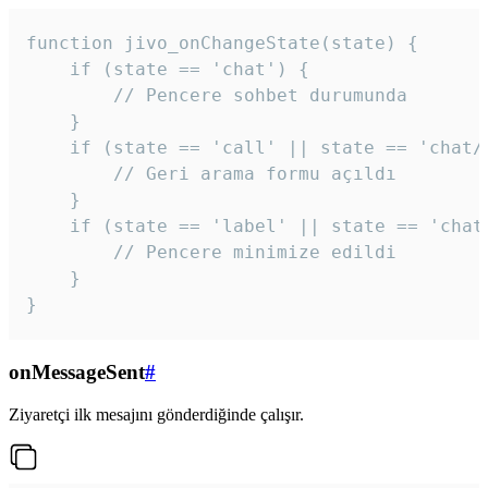
function jivo_onChangeState(state) {

    if (state == 'chat') {

        // Pencere sohbet durumunda

    }

    if (state == 'call' || state == 'chat/c
        // Geri arama formu açıldı

    }

    if (state == 'label' || state == 'chat/
        // Pencere minimize edildi

    }

}
onMessageSent
#
Ziyaretçi ilk mesajını gönderdiğinde çalışır.