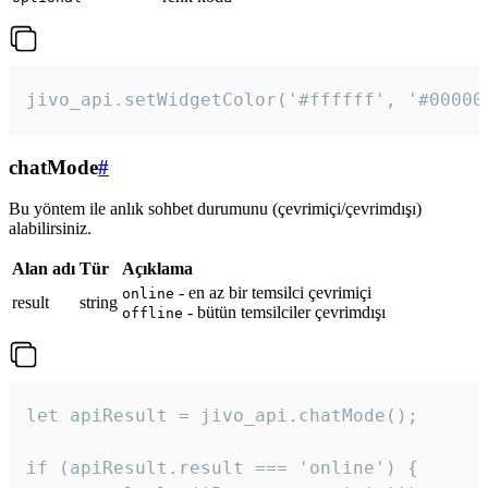
jivo_api.setWidgetColor('#ffffff', '#00000
chatMode
#
Bu yöntem ile anlık sohbet durumunu (çevrimiçi/çevrimdışı)
alabilirsiniz.
Alan adı
Tür
Açıklama
- en az bir temsilci çevrimiçi
online
result
string
- bütün temsilciler çevrimdışı
offline
let apiResult = jivo_api.chatMode();

if (apiResult.result === 'online') {
