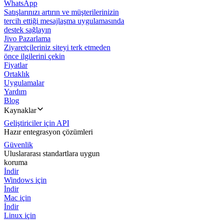
WhatsApp
Satışlarınızı artırın ve müşterilerinizin
tercih ettiği mesajlaşma uygulamasında
destek sağlayın
Jivo Pazarlama
Ziyaretçileriniz siteyi terk etmeden
önce ilgilerini çekin
Fiyatlar
Ortaklık
Uygulamalar
Yardım
Blog
Kaynaklar
Geliştiriciler için API
Hazır entegrasyon çözümleri
Güvenlik
Uluslararası standartlara uygun
koruma
İndir
Windows için
İndir
Mac için
İndir
Linux için