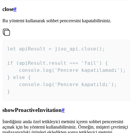
close
#
Bu yöntemi kullanarak sohbet penceresini kapatabilirsiniz.
let apiResult = jivo_api.close();

if (apiResult.result === 'fail') {

    console.log('Pencere kapatılamadı');

} else {

    console.log('Pencere kapatıldı');

}
showProactiveInvitation
#
İstediğiniz anda özel tetikleyici metnini içeren sohbet penceresini
açmak için bu yöntemi kullanabilirsiniz. Örneğin, müşteri çevrimiçi
mağazanızdaki ürünleri ekledikten sonra tetikleyici metnini