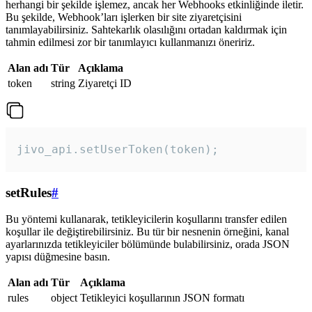
herhangi bir şekilde işlemez, ancak her Webhooks etkinliğinde iletir.
Bu şekilde, Webhook’ları işlerken bir site ziyaretçisini
tanımlayabilirsiniz. Sahtekarlık olasılığını ortadan kaldırmak için
tahmin edilmesi zor bir tanımlayıcı kullanmanızı öneririz.
Alan adı
Tür
Açıklama
token
string
Ziyaretçi ID
jivo_api.setUserToken(token);
setRules
#
Bu yöntemi kullanarak, tetikleyicilerin koşullarını transfer edilen
koşullar ile değiştirebilirsiniz. Bu tür bir nesnenin örneğini, kanal
ayarlarınızda tetikleyiciler bölümünde bulabilirsiniz, orada JSON
yapısı düğmesine basın.
Alan adı
Tür
Açıklama
rules
object
Tetikleyici koşullarının JSON formatı