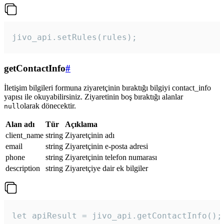
jivo_api.setRules(rules); 
getContactInfo
#
İletişim bilgileri formuna ziyaretçinin bıraktığı bilgiyi contact_info
yapısı ile okuyabilirsiniz. Ziyaretinin boş bıraktığı alanlar
olarak dönecektir.
null
Alan adı
Tür
Açıklama
client_name
string
Ziyaretçinin adı
email
string
Ziyaretçinin e-posta adresi
phone
string
Ziyaretçinin telefon numarası
description
string
Ziyaretçiye dair ek bilgiler
let apiResult = jivo_api.getContactInfo();
