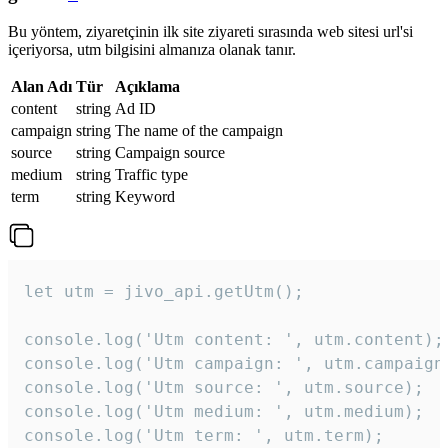
Bu yöntem, ziyaretçinin ilk site ziyareti sırasında web sitesi url'si
içeriyorsa, utm bilgisini almanıza olanak tanır.
Alan Adı
Tür
Açıklama
content
string
Ad ID
campaign
string
The name of the campaign
source
string
Campaign source
medium
string
Traffic type
term
string
Keyword
let utm = jivo_api.getUtm();

console.log('Utm content: ', utm.content);

console.log('Utm campaign: ', utm.campaign)
console.log('Utm source: ', utm.source);

console.log('Utm medium: ', utm.medium);

console.log('Utm term: ', utm.term);