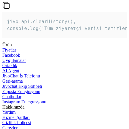
jivo_api.clearHistory();

console.log('Tüm ziyaretçi verisi temizlen
Ürün
Fiyatlar
Facebook
Uygulamalar
Ortaklık
AI Agent
JivoChat İş Telefonu
Geri-arama
Jivochat Ekip Sohbeti
E-posta Entegrsyonu
Chatbotlar
Instagram Entegrasyonu
Hakkımızda
Yardım
Hizmet Şartları
Gizlilik Poliçesi
Çerezler