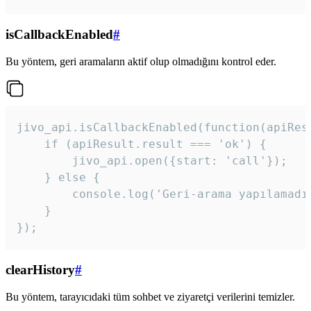
isCallbackEnabled
#
Bu yöntem, geri aramaların aktif olup olmadığını kontrol eder.
jivo_api.isCallbackEnabled(function(apiResu
    if (apiResult.result === 'ok') {

        jivo_api.open({start: 'call'});

    } else {

        console.log('Geri-arama yapılamadı
    }

}); 
clearHistory
#
Bu yöntem, tarayıcıdaki tüm sohbet ve ziyaretçi verilerini temizler.