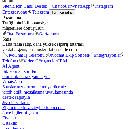
sunun
Siteniz için Canlı Destek
Chatbotlar
WhatsApp
Instagram
Entegrasyonu
Telegram
Tüm kanallar
Pazarlama
Trafiği nitelikli potansiyel
müşterilere dönüştürün
Jivo Pazarlama
Geri-arama
Satış
Daha fazla satış, daha yüksek sipariş tutarları
ve daha geniş bir müşteri kitlesi elde edin
JivoChat İş Telefonu
Jivochat Ekip Sohbeti
Entegrasyonlar
Telefon+
Video Görüşmeler
CRM
AI Agent
Sık sorulan soruları
otomatik olarak yanıtlayın
WhatsApp
Satışlarınızı artırın ve müşterilerinizin
tercih ettiği mesajlaşma uygulamasında
destek sağlayın
Jivo Pazarlama
Ziyaretçileriniz siteyi terk etmeden
önce ilgilerini çekin
Fiyatlar
Ortaklık
Uygulamalar