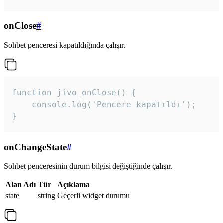
onClose
#
Sohbet penceresi kapatıldığında çalışır.
function jivo_onClose() {

    console.log('Pencere kapatıldı');

}
onChangeState
#
Sohbet penceresinin durum bilgisi değiştiğinde çalışır.
Alan Adı
Tür
Açıklama
state
string
Geçerli widget durumu