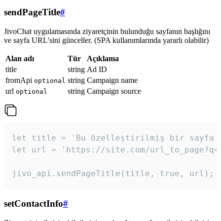
sendPageTitle
#
JivoChat uygulamasında ziyaretçinin bulunduğu sayfanın başlığını
ve sayfa URL'sini günceller. (SPA kullanımlarında yararlı olabilir)
Alan adı
Tür
Açıklama
title
string
Ad ID
fromApi
string
Campaign name
optional
url
string
Campaign source
optional
let title = 'Bu özelleştirilmiş bir sayfa b
let url = 'https://site.com/url_to_page?q=p
jivo_api.sendPageTitle(title, true, url);
setContactInfo
#