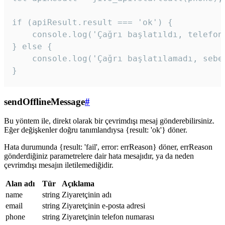
if (apiResult.result === 'ok') {

    console.log('Çağrı başlatıldı, telefon 
} else {

    console.log('Çağrı başlatılamadı, sebeb
}
sendOfflineMessage
#
Bu yöntem ile, direkt olarak bir çevrimdışı mesaj gönderebilirsiniz.
Eğer değişkenler doğru tanımlandıysa {result: 'ok'} döner.
Hata durumunda {result: 'fail', error: errReason} döner, errReason
gönderdiğiniz parametrelere dair hata mesajıdır, ya da neden
çevrimdışı mesajın iletilemediğidir.
Alan adı
Tür
Açıklama
name
string
Ziyaretçinin adı
email
string
Ziyaretçinin e-posta adresi
phone
string
Ziyaretçinin telefon numarası